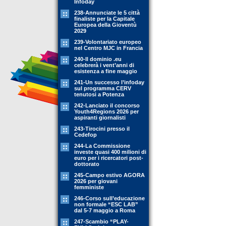
Infoday
238-Annunciate le 5 città
finaliste per la Capitale
Europea della Gioventù
2029
239-Volontariato europeo
nel Centro MJC in Francia
240-Il dominio .eu
celebrerà i vent’anni di
esistenza a fine maggio
241-Un successo l’infoday
sul programma CERV
tenutosi a Potenza
242-Lanciato il concorso
Youth4Regions 2026 per
aspiranti giornalisti
243-Tirocini presso il
Cedefop
244-La Commissione
investe quasi 400 milioni di
euro per i ricercatori post-
dottorato
245-Campo estivo AGORA
2026 per giovani
femministe
246-Corso sull’educazione
non formale “ESC LAB”
dal 5-7 maggio a Roma
247-Scambio “PLAY-