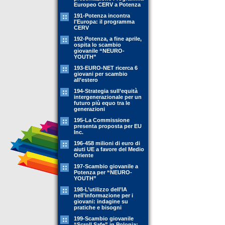
Europeo CERV a Potenza
191-Potenza incontra
l'Europa: il programma
CERV
192-Potenza, a fine aprile,
ospita lo scambio
giovanile “NEURO-
YOUTH”
193-EURO-NET ricerca 6
giovani per scambio
all’estero
194-Strategia sull’equità
intergenerazionale per un
futuro più equo tra le
generazioni
195-La Commissione
presenta proposta per EU
Inc.
196-458 milioni di euro di
aiuti UE a favore del Medio
Oriente
197-Scambio giovanile a
Potenza per “NEURO-
YOUTH”
198-L’utilizzo dell’IA
nell’informazione per i
giovani: indagine su
pratiche e bisogni
199-Scambio giovanile
“Scroll Safe” in Polonia: