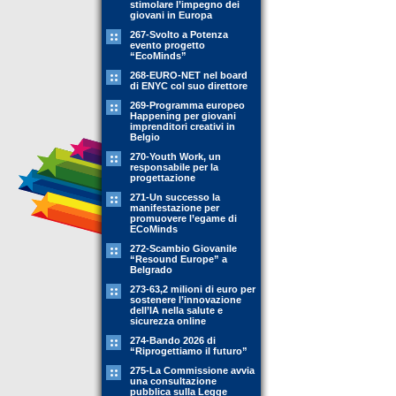
stimolare l’impegno dei
giovani in Europa
267-Svolto a Potenza
evento progetto
“EcoMinds”
268-EURO-NET nel board
di ENYC col suo direttore
269-Programma europeo
Happening per giovani
imprenditori creativi in
Belgio
270-Youth Work, un
responsabile per la
progettazione
271-Un successo la
manifestazione per
promuovere l’egame di
ECoMinds
272-Scambio Giovanile
“Resound Europe” a
Belgrado
273-63,2 milioni di euro per
sostenere l’innovazione
dell’IA nella salute e
sicurezza online
274-Bando 2026 di
“Riprogettiamo il futuro”
275-La Commissione avvia
una consultazione
pubblica sulla Legge