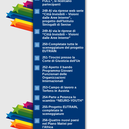
FULL”, si ricercano
partecipanti
248-Al via riprese web serie
“Città Invisibili – Visioni
dalle Aree Interne”,
progetto dell’Istituto
Sinisgalli di Senise
249-Al via le riprese di
“Città Invisibili – Visioni
dalle Aree Interne”
250-Completate tutte le
sceneggiature del progetto
EUTRAIN
251-Tirocini presso la
Corte di Giustizia dell’Ue
252-Aperto il bando
Programma Giovani
Funzionari delle
Organizzazioni
Internazionali
253-Campo di lavoro a
Terfens in Austria
254-Parte a Potenza lo
scambio “NEURO-YOUTH”
255-Progetto EUTRAIN,
completate le
sceneggiature
256-Quattro nuovi paesi
nel Piano Mattei per
l’Africa