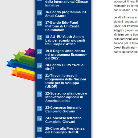
della International Climate
Initiative
16-Bando programma IKI
Small Grants
17-Bando Edu-Fund
Platform di UniCredit
Foundation
18-AU–EU Youth Action
Lab per scambi giovanili
tra Europa e Africa
19-Il Regno Unito rientra
nel programma Erasmus+
dal 2027
20-Bando CERV “Reti di
città”
21-Tirocini presso il
Programma delle Nazioni
Unite per lo sviluppo
(UNDP)
22-Sostegno alla ricerca e
innovazione agricola in
America Latina
23-Concorso letterario
Campiello Giovani
24-Concorso letterario
Campiello Giovani
25-Cipro alla Presidenza
del Consiglio dell’UE