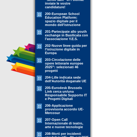
inviate le vostre
candidature!
200-European School
Education Platform:
spazio digitale per il
mondo dell’istruzione
201-Partecipate allo youth
exchange in Basilicata con
l’associazione Y.E.S.
202-Nuove linee guida per
l’istruzione digitale in
Europa
203-Circolazione delle
opere letterarie europee
2025”: selezionati 46
progetti
204-Lille indicata sede
dell’Autorità doganale UE
205-Eurodesk Brussels
Link cerca un/una
Responsabile Supporto IT
e Progetti Digitali
206-Applicazione
provvisoria accordo UE-
Mercosur
207-Open Call
Internazionale di teatro,
arte e nuove tecnologie
208-Morti per incidenti