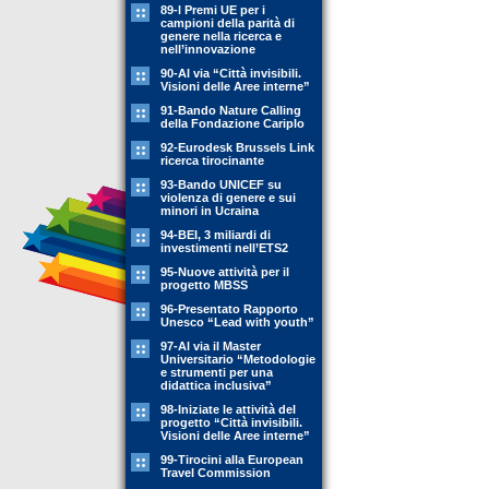
89-l Premi UE per i
campioni della parità di
genere nella ricerca e
nell’innovazione
90-Al via “Città invisibili.
Visioni delle Aree interne”
91-Bando Nature Calling
della Fondazione Cariplo
92-Eurodesk Brussels Link
ricerca tirocinante
93-Bando UNICEF su
violenza di genere e sui
minori in Ucraina
94-BEI, 3 miliardi di
investimenti nell’ETS2
95-Nuove attività per il
progetto MBSS
96-Presentato Rapporto
Unesco “Lead with youth”
97-Al via il Master
Universitario “Metodologie
e strumenti per una
didattica inclusiva”
98-Iniziate le attività del
progetto “Città invisibili.
Visioni delle Aree interne”
99-Tirocini alla European
Travel Commission