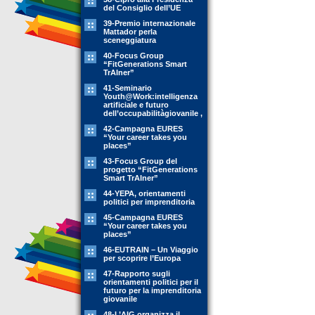
del Consiglio dell’UE
39-Premio internazionale
Mattador perla
sceneggiatura
40-Focus Group
“FitGenerations Smart
TrAIner”
41-Seminario
Youth@Work:intelligenza
artificiale e futuro
dell’occupabilitàgiovanile ,
42-Campagna EURES
“Your career takes you
places”
43-Focus Group del
progetto “FitGenerations
Smart TrAIner”
44-YEPA, orientamenti
politici per imprenditoria
45-Campagna EURES
“Your career takes you
places”
46-EUTRAIN – Un Viaggio
per scoprire l’Europa
47-Rapporto sugli
orientamenti politici per il
futuro per la imprenditoria
giovanile
48-L’AIG organizza il