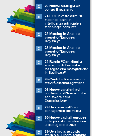
70-Nuova Strategia UE
contro il razzismo
71-L’UE investe oltre 307
milioni di euro in
intelligenza artificiale e
tecnologie correlate
72-Meeting in Arad del
progetto "European
Odyssey"
73-Meeting in Arad del
progetto "European
Odyssey"
74-Bando “Contributi a
sostegno di Festival e
rassegne cinematografiche
in Basilicata”
75-Contributi a sostegno
attività cinematografiche
76-Nuove sanzioni nei
confronti dell’Iran accolte
con favore dalla
Commissione
77-Un corso sull’uso
consapevole dei Media
78-Nuove capitali europee
della piccola distribuzione
al dettaglio del 2026
79-Ue e India, accordo
storico sul libero scambio