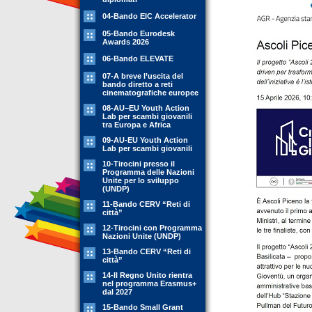
04-Bando EIC Accelerator
05-Bando Eurodesk
Awards 2026
06-Bando ELEVATE
07-A breve l’uscita del
bando diretto a reti
cinematografiche europee
08-AU–EU Youth Action
Lab per scambi giovanili
tra Europa e Africa
09-AU-EU Youth Action
Lab per scambi giovanili
10-Tirocini presso il
Programma delle Nazioni
Unite per lo sviluppo
(UNDP)
11-Bando CERV “Reti di
città”
12-Tirocini con Programma
Nazioni Unite (UNDP)
13-Bando CERV “Reti di
città”
14-Il Regno Unito rientra
nel programma Erasmus+
dal 2027
15-Bando Small Grant