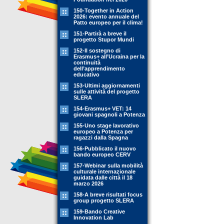
150-Together in Action
2026: evento annuale del
Patto europeo per il clima!
151-Partirà a breve il
progetto Stupor Mundi
152-Il sostegno di
Erasmus+ all’Ucraina per la
continuità
dell’apprendimento
educativo
153-Ultimi aggiornamenti
sulle attività del progetto
SLERA
154-Erasmus+ VET: 14
giovani spagnoli a Potenza
155-Uno stage lavorativo
europeo a Potenza per
ragazzi dalla Spagna
156-Pubblicato il nuovo
bando europeo CERV
157-Webinar sulla mobilità
culturale internazionale
guidata dalle città il 18
marzo 2026
158-A breve risultati focus
group progetto SLERA
159-Bando Creative
Innovation Lab