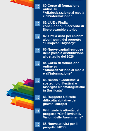
80-Corso di formazione
online su
“Alfabetizzazione ai media
e all’informazione”
81-L’UE e l’India
concludono un accordo di
libero scambio storico
82-TPM a Arad per chiarire
alcuni punti del progetto
“European Odyssey”
83-Nuove capitali europee
della piccola distribuzione
al dettaglio del 2026
84-Corso di formazione
online su
“Alfabetizzazione ai media
e all’informazione”
85-Bando “Contributi a
sostegno di Festival e
rassegne cinematografiche
in Basilicata”
86-Rapporto UE sulle
difficoltà abitative dei
giovani europei
87-Iniziate le attività del
progetto “Città invisibili.
Visioni delle Aree interne”
88-Nuove attività per il
progetto MBSS