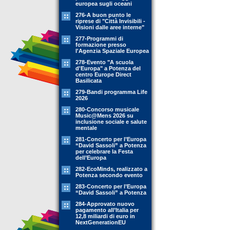
europea sugli oceani
276-A buon punto le
riprese di "Città Invisibili -
Visioni dalle aree interne"
277-Programmi di
formazione presso
l'Agenzia Spaziale Europea
278-Evento "A scuola
d'Europa" a Potenza del
centro Europe Direct
Basilicata
279-Bandi programma Life
2026
280-Concorso musicale
Music@Mens 2026 su
inclusione sociale e salute
mentale
281-Concerto per l’Europa
“David Sassoli” a Potenza
per celebrare la Festa
dell’Europa
282-EcoMinds, realizzato a
Potenza secondo evento
283-Concerto per l’Europa
“David Sassoli” a Potenza
284-Approvato nuovo
pagamento all’Italia per
12,8 miliardi di euro in
NextGenerationEU