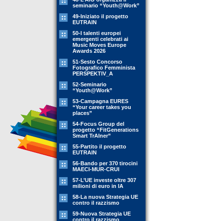
seminario “Youth@Work”
49-Iniziato il progetto
EUTRAIN
50-I talenti europei
emergenti celebrati ai
Music Moves Europe
Awards 2026
51-Sesto Concorso
Fotografico Femminista
PERSPEKTIV_A
52-Seminario
“Youth@Work”
53-Campagna EURES
“Your career takes you
places”
54-Focus Group del
progetto “FitGenerations
Smart TrAIner”
55-Partito il progetto
EUTRAIN
56-Bando per 370 tirocini
MAECI-MUR-CRUI
57-L’UE investe oltre 307
milioni di euro in IA
58-La nuova Strategia UE
contro il razzismo
59-Nuova Strategia UE
contro il razzismo