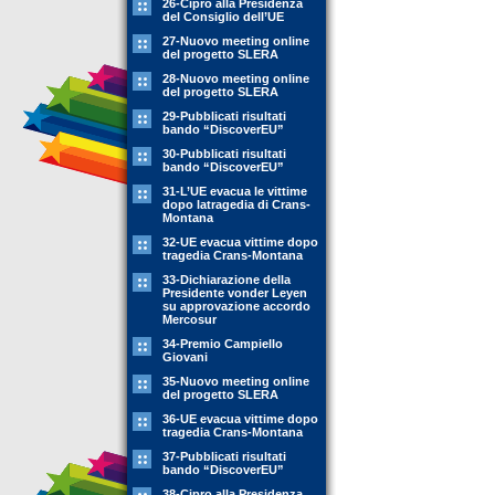
26-Cipro alla Presidenza
del Consiglio dell’UE
27-Nuovo meeting online
del progetto SLERA
28-Nuovo meeting online
del progetto SLERA
29-Pubblicati risultati
bando “DiscoverEU”
30-Pubblicati risultati
bando “DiscoverEU”
31-L’UE evacua le vittime
dopo latragedia di Crans-
Montana
32-UE evacua vittime dopo
tragedia Crans-Montana
33-Dichiarazione della
Presidente vonder Leyen
su approvazione accordo
Mercosur
34-Premio Campiello
Giovani
35-Nuovo meeting online
del progetto SLERA
36-UE evacua vittime dopo
tragedia Crans-Montana
37-Pubblicati risultati
bando “DiscoverEU”
38-Cipro alla Presidenza