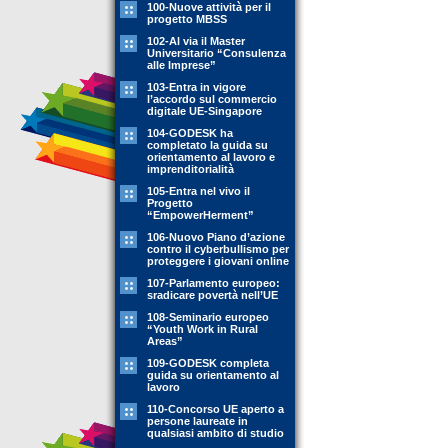
100-Nuove attività per il
progetto MBSS
102-Al via il Master
Universitario “Consulenza
alle Imprese”
103-Entra in vigore
l’accordo sul commercio
digitale UE-Singapore
104-GODESK ha
completato la guida su
orientamento al lavoro e
imprenditorialità
105-Entra nel vivo il
Progetto
“EmpowerHerment”
106-Nuovo Piano d’azione
contro il cyberbullismo per
proteggere i giovani online
107-Parlamento europeo:
sradicare povertà nell’UE
108-Seminario europeo
“Youth Work in Rural
Areas”
109-GODESK completa
guida su orientamento al
lavoro
110-Concorso UE aperto a
persone laureate in
qualsiasi ambito di studio