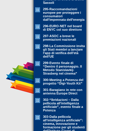
Sassoli
295-Raccomandazioni
europee per proteggere i
consumatori
dall’impennata dell’energia
296-EURO-NET nel board
di ENYC col suo direttore
297-ASOC a breve le
premiazioni nazionali
298-La Commissione invita
gli Stati membri a lanciare
l’app di verifica dell’età
dell’UE
299-Evento finale di
“Dentro il personaggio. Il
Metodo Stanislavkij-
Strasberg nel cinema”
300-Meeting a Potenza del
progetto “Digi-Youth Kit”
301-Baragiano in rete con
antenna Europe Direct
302-“Ibridazioni – Dalla
pellicola all’intelligenza
artificiale”, evento finale a
Potenza
303-Dalla pellicola
all’intelligenza artificiale”:
cinema, innovazione e
formazione per gli studenti
dell’Istituto Giorgi di