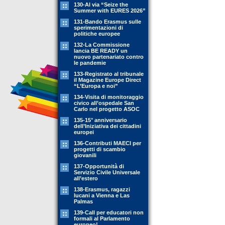
130-Al via “Seize the
Summer with EURES 2026”
131-Bando Erasmus sulle
sperimentazioni di
politiche europee
132-La Commissione
lancia BE READY un
nuovo partenariato contro
le pandemie
133-Registrato al tribunale
il Magazine Europe Direct
“L’Europa e noi”
134-Visita di monitoraggio
civico all’ospedale San
Carlo nel progetto ASOC
135-15° anniversario
dell’Iniziativa dei cittadini
europei
136-Contributi MAECI per
progetti di scambio
giovanili
137-Opportunità di
Servizio Civile Universale
all’estero
138-Erasmus, ragazzi
lucani a Vienna e Las
Palmas
139-Call per educatori non
formali al Parlamento
europeo!