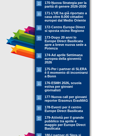
170-Nuova Strategia per la
parità di genere 2026-2030
171-L’UE ha già riportato a
casa oltre 8.000 cittadini
europei dal Medio Oriente
172-Centro Europe Direct
si sposta vicino Regione
173-Dopo 20 anni lo
Europe Direct Basilicata
apre a breve nuova sede a
Potenza
174-Ad aprile Settimana
europea della gioventù
2026
175-Per i partner di SLERA
è il momento di incontrarsi
a Bonn
176-ESMH 2026, scuola
estiva per giovani
giornalisti
177-Nuova call per giovani
reporter Erasmus ErasMAG
178-Eventi per il centro
Europe Direct Basilicata
179-Attività per il grande
pubblico tra aprile e
maggio per Europe Direct
Basilicata
180-I partner di Slera si