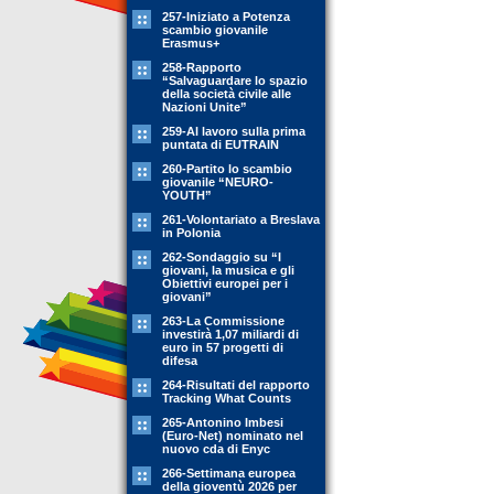
257-Iniziato a Potenza
scambio giovanile
Erasmus+
258-Rapporto
“Salvaguardare lo spazio
della società civile alle
Nazioni Unite”
259-Al lavoro sulla prima
puntata di EUTRAIN
260-Partito lo scambio
giovanile “NEURO-
YOUTH”
261-Volontariato a Breslava
in Polonia
262-Sondaggio su “I
giovani, la musica e gli
Obiettivi europei per i
giovani”
263-La Commissione
investirà 1,07 miliardi di
euro in 57 progetti di
difesa
264-Risultati del rapporto
Tracking What Counts
265-Antonino Imbesi
(Euro-Net) nominato nel
nuovo cda di Enyc
266-Settimana europea
della gioventù 2026 per