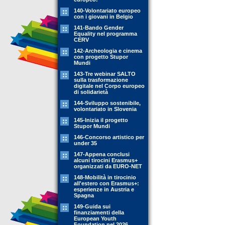
140-Volontariato europeo
con i giovani in Belgio
141-Bando Gender
Equality nel programma
CERV
142-Archeologia e cinema
con progetto Stupor
Mundi
143-Tre webinar SALTO
sulla trasformazione
digitale nel Corpo europeo
di solidarietà
144-Sviluppo sostenibile,
volontariato in Slovenia
145-Inizia il progetto
Stupor Mundi
146-Concorso artistico per
under 35
147-Appena conclusi
alcuni tirocini Erasmus+
organizzati da EURO-NET
148-Mobilità in tirocinio
all'estero con Erasmus+:
esperienze in Austria e
Spagna
149-Guida sui
finanziamenti della
European Youth
Foundation nel 2026