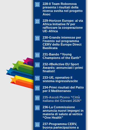
228-Il Team Robonova
presenta i risultati della
ricerca svolta nel progetto
Asoc
229-Horizon Europe: al via
Africa Initiative IV per
rafforzare la cooperazione
UE–Africa
230-Grande interesse per
l’evento sul programma
CERV dello Europe Direct
Basilicata
231-Bando “Young
Champions of the Earth”
232-#BeActive EU Sport
Awards: annunciati i primi
finalisti!
233-UE, operativo il
sistema ingressi/uscite
234-Primi risultati del Patto
per il Mediterraneo
235-Ascoli Piceno “Città
italiana dei Giovani 2026”
236-La Commissione
annuncia nuovi impegni in
materia di salute al vertice
“One Health"
237-Programma CERV,
buona partecipazione a