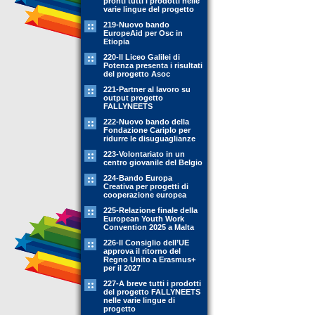
pronti tutti i prodotti nelle
varie lingue del progetto
219-Nuovo bando
EuropeAid per Osc in
Etiopia
220-Il Liceo Galilei di
Potenza presenta i risultati
del progetto Asoc
221-Partner al lavoro su
output progetto
FALLYNEETS
222-Nuovo bando della
Fondazione Cariplo per
ridurre le disuguaglianze
223-Volontariato in un
centro giovanile del Belgio
224-Bando Europa
Creativa per progetti di
cooperazione europea
225-Relazione finale della
European Youth Work
Convention 2025 a Malta
226-Il Consiglio dell’UE
approva il ritorno del
Regno Unito a Erasmus+
per il 2027
227-A breve tutti i prodotti
del progetto FALLYNEETS
nelle varie lingue di
progetto