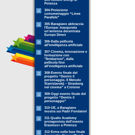
Potenza
304-Proiezione
cortometraggio “Linee
Parallele”
305-Baragiano abbraccia
l’Europa: inaugurata
un’antenna decentrata
Europe Direct
306-Dalla pellicola
all’intelligenza artificiale
307-Cinema, innovazione e
formazione con
"Ibridazioni", dalla
pellicola fino
all'intelligenza artificiale
308-Evento finale del
progetto “Dentro il
personaggio. Il Metodo
Stanislavskij – Strasberg
nel cinema” a Crotone
309-Oggi evento finale del
progetto “Dentro il
personaggio”
310-UE, a Baragiano
mostra sui Padri Fondatori
311-Qualis Academy
protagonista dell'evento
Erasmus+ a Potenza
312-Entra nella fase finale