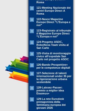
Roma
121-Meeting Nazionale dei
centri Europe Direct A
Roma
122-Nasce Magazine
Europe Direct “L’Europa e
noi”
123-Registrato al tribunale
il Magazine Europe Direct
“L’Europa e noi”
124-Progetto ASOC,
RoboNova Team visita al
San Carlo
125-Visita di monitoraggio
civico all’ospedale San
Carlo nel progetto ASOC
126-Bando Prospettive+
per le competenze digitali
127-Selezione di talenti
internazionali under 35 per
la rigenerazione urbana
sostenibile
128-Laissez-Passer:
premio a miglior idea
Erasmus+
129-La rete Eurodesk
protagonista della
Settimana europea dei
giovani 2026