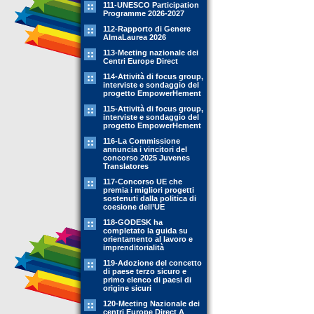
111-UNESCO Participation
Programme 2026-2027
112-Rapporto di Genere
AlmaLaurea 2026
113-Meeting nazionale dei
Centri Europe Direct
114-Attività di focus group,
interviste e sondaggio del
progetto EmpowerHement
115-Attività di focus group,
interviste e sondaggio del
progetto EmpowerHement
116-La Commissione
annuncia i vincitori del
concorso 2025 Juvenes
Translatores
117-Concorso UE che
premia i migliori progetti
sostenuti dalla politica di
coesione dell’UE
118-GODESK ha
completato la guida su
orientamento al lavoro e
imprenditorialità
119-Adozione del concetto
di paese terzo sicuro e
primo elenco di paesi di
origine sicuri
120-Meeting Nazionale dei
centri Europe Direct A