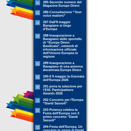
285-Secondo numero del
Magazine Europe Direct
286-Consultazione “Your
voice matters”
287-Dall’8 maggio
Baragiano si tinge
d’Europa
288-Inaugurazione a
Baragiano dello sportello
di “Europe Direct
Basilicata”, network di
informazione ufficiale
dell’Unione Europea in
regione
289-Inaugurazione a
Baragiano di una antenna
decentrata Europe Direct
290-Il 9 maggio la Giornata
dell’Europa 2026
291-perta la selezione per
l’ESC Participations
Awards 2026
292-Concerto per l’Europa
“David Sassoli”
293-Potenza celebra la
Festa dell'Europa con il
primo concerto "David
Sassoli"
294-Festa dell'Europa. Un
concerto in onore di David