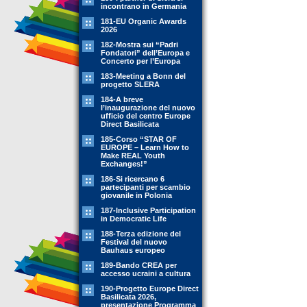
incontrano in Germania
181-EU Organic Awards
2026
182-Mostra sui “Padri
Fondatori” dell’Europa e
Concerto per l’Europa
183-Meeting a Bonn del
progetto SLERA
184-A breve
l’inaugurazione del nuovo
ufficio del centro Europe
Direct Basilicata
185-Corso “STAR OF
EUROPE – Learn How to
Make REAL Youth
Exchanges!”
186-Si ricercano 6
partecipanti per scambio
giovanile in Polonia
187-Inclusive Participation
in Democratic Life
188-Terza edizione del
Festival del nuovo
Bauhaus europeo
189-Bando CREA per
accesso ucraini a cultura
190-Progetto Europe Direct
Basilicata 2026,
presentazione Programma