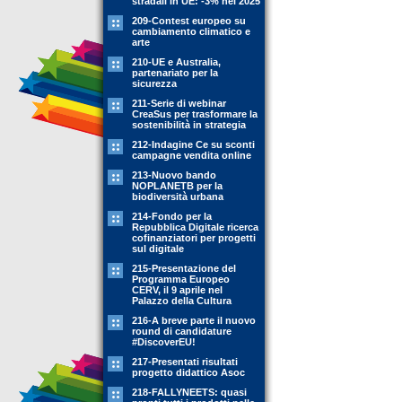
stradali in UE: -3% nel 2025
209-Contest europeo su
cambiamento climatico e
arte
210-UE e Australia,
partenariato per la
sicurezza
211-Serie di webinar
CreaSus per trasformare la
sostenibilità in strategia
212-Indagine Ce su sconti
campagne vendita online
213-Nuovo bando
NOPLANETB per la
biodiversità urbana
214-Fondo per la
Repubblica Digitale ricerca
cofinanziatori per progetti
sul digitale
215-Presentazione del
Programma Europeo
CERV, il 9 aprile nel
Palazzo della Cultura
216-A breve parte il nuovo
round di candidature
#DiscoverEU!
217-Presentati risultati
progetto didattico Asoc
218-FALLYNEETS: quasi