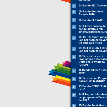
04-Bando EIC Accelera
05-Bando Eurodesk
Awards 2026
06-Bando ELEVATE
07-A breve l’uscita del
bando diretto a reti
cinematografiche eur
08-AU–EU Youth Acti
Lab per scambi giovani
tra Europa e Africa
09-AU-EU Youth Actio
Lab per scambi giovani
10-Tirocini presso il
Programma delle Nazi
Unite per lo sviluppo
(UNDP)
11-Bando CERV “Reti 
città”
12-Tirocini con Prog
Nazioni Unite (UNDP)
13-Bando CERV “Reti 
città”
14-Il Regno Unito rient
nel programma Erasm
dal 2027
15-Bando Small Grant