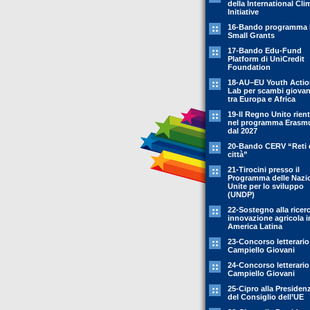
della International Cli
Initiative
16-Bando programma 
Small Grants
17-Bando Edu-Fund
Platform di UniCredit
Foundation
18-AU–EU Youth Acti
Lab per scambi giovani
tra Europa e Africa
19-Il Regno Unito rient
nel programma Erasm
dal 2027
20-Bando CERV “Reti 
città”
21-Tirocini presso il
Programma delle Nazi
Unite per lo sviluppo
(UNDP)
22-Sostegno alla ricer
innovazione agricola i
America Latina
23-Concorso letterario
Campiello Giovani
24-Concorso letterario
Campiello Giovani
25-Cipro alla Presiden
del Consiglio dell’UE