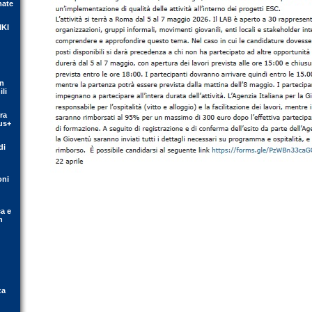
mate
IKI
on
li
ra
us+
di
oni
ca e
n
za