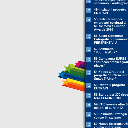
seminario “Youth@Wo
49-Iniziato il progetto
EUTRAIN
50-I talenti europei
emergenti celebrati ai
Music Moves Europe
Awards 2026
51-Sesto Concorso
Fotografico Femminis
PERSPEKTIV_A
52-Seminario
“Youth@Work”
53-Campagna EURES
“Your career takes you
places”
54-Focus Group del
progetto “FitGenerati
Smart TrAIner”
55-Partito il progetto
EUTRAIN
56-Bando per 370 tiroc
MAECI-MUR-CRUI
57-L’UE investe oltre 3
milioni di euro in IA
58-La nuova Strategia
contro il razzismo
59-Nuova Strategia UE
contro il razzismo