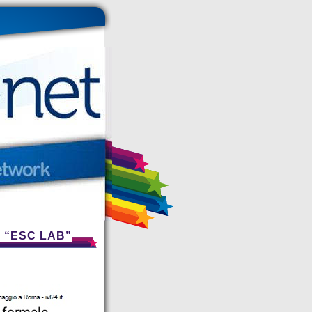
 “ESC LAB”