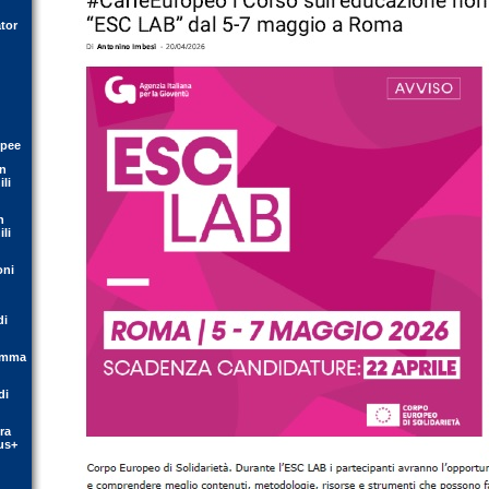
tor
opee
on
li
n
li
oni
di
ramma
di
ra
us+