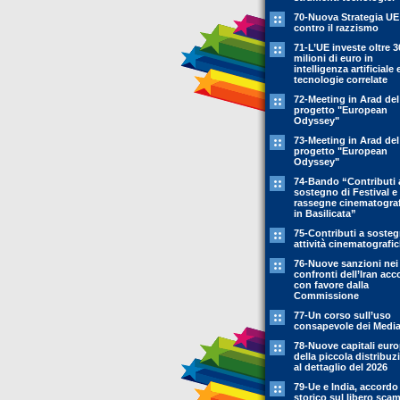
70-Nuova Strategia UE
contro il razzismo
71-L’UE investe oltre 3
milioni di euro in
intelligenza artificiale 
tecnologie correlate
72-Meeting in Arad del
progetto "European
Odyssey"
73-Meeting in Arad del
progetto "European
Odyssey"
74-Bando “Contributi 
sostegno di Festival e
rassegne cinematogra
in Basilicata”
75-Contributi a soste
attività cinematografi
76-Nuove sanzioni nei
confronti dell’Iran acc
con favore dalla
Commissione
77-Un corso sull’uso
consapevole dei Medi
78-Nuove capitali eur
della piccola distribuz
al dettaglio del 2026
79-Ue e India, accordo
storico sul libero sca