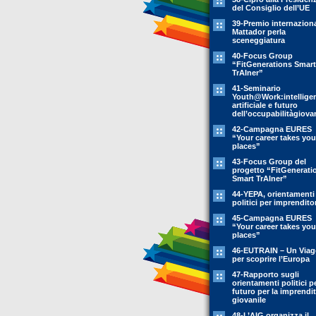
del Consiglio dell’UE
39-Premio internazion
Mattador perla
sceneggiatura
40-Focus Group
“FitGenerations Smart
TrAIner”
41-Seminario
Youth@Work:intellige
artificiale e futuro
dell’occupabilitàgiovan
42-Campagna EURES
“Your career takes you
places”
43-Focus Group del
progetto “FitGenerati
Smart TrAIner”
44-YEPA, orientamenti
politici per imprendito
45-Campagna EURES
“Your career takes you
places”
46-EUTRAIN – Un Viag
per scoprire l’Europa
47-Rapporto sugli
orientamenti politici pe
futuro per la imprendit
giovanile
48-L’AIG organizza il