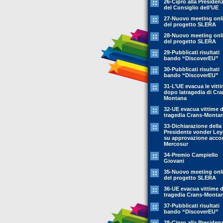
26-Cipro alla Presiden
del Consiglio dell’UE
27-Nuovo meeting onl
del progetto SLERA
28-Nuovo meeting onl
del progetto SLERA
29-Pubblicati risultati
bando “DiscoverEU”
30-Pubblicati risultati
bando “DiscoverEU”
31-L’UE evacua le vitt
dopo latragedia di Cra
Montana
32-UE evacua vittime 
tragedia Crans-Monta
33-Dichiarazione della
Presidente vonder Le
su approvazione acco
Mercosur
34-Premio Campiello
Giovani
35-Nuovo meeting onl
del progetto SLERA
36-UE evacua vittime 
tragedia Crans-Monta
37-Pubblicati risultati
bando “DiscoverEU”
38-Cipro alla Presiden