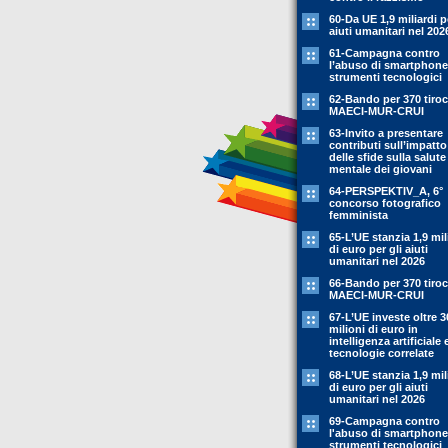
60-Da UE 1,9 miliardi p
aiuti umanitari nel 202
61-Campagna contro
l’abuso di smartphone
strumenti tecnologici
62-Bando per 370 tiroc
MAECI-MUR-CRUI
63-Invito a presentare
contributi sull’impatto
delle sfide sulla salute
mentale dei giovani
64-PERSPEKTIV_A, 6°
concorso fotografico
femminista
65-L’UE stanzia 1,9 mil
di euro per gli aiuti
umanitari nel 2026
66-Bando per 370 tiroc
MAECI-MUR-CRUI
67-L’UE investe oltre 3
milioni di euro in
intelligenza artificiale 
tecnologie correlate
68-L’UE stanzia 1,9 mil
di euro per gli aiuti
umanitari nel 2026
69-Campagna contro
l'abuso di smartphone
strumenti tecnologici