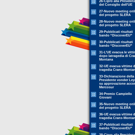
26-Cipro alla Presiden
del Consiglio dell’UE
27-Nuovo meeting onl
del progetto SLERA
28-Nuovo meeting onl
del progetto SLERA
29-Pubblicati risultati
bando “DiscoverEU”
30-Pubblicati risultati
bando “DiscoverEU”
31-L’UE evacua le vitt
dopo latragedia di Cra
Montana
32-UE evacua vittime 
tragedia Crans-Monta
33-Dichiarazione della
Presidente vonder Le
su approvazione acco
Mercosur
34-Premio Campiello
Giovani
35-Nuovo meeting onl
del progetto SLERA
36-UE evacua vittime 
tragedia Crans-Monta
37-Pubblicati risultati
bando “DiscoverEU”
38-Cipro alla Presiden