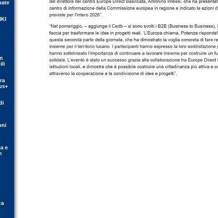
mate
IKI
on
li
ra
us+
di
oni
ca e
n
za