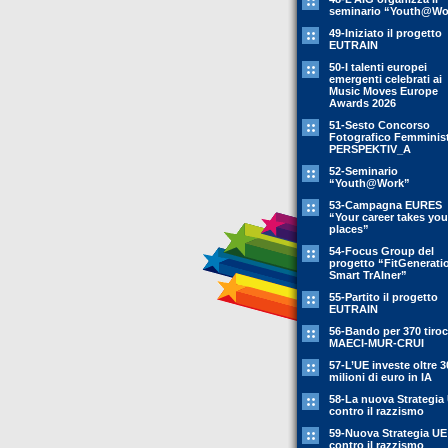
seminario “Youth@Wo
49-Iniziato il progetto
EUTRAIN
50-I talenti europei
emergenti celebrati ai
Music Moves Europe
Awards 2026
51-Sesto Concorso
Fotografico Femminis
PERSPEKTIV_A
52-Seminario
“Youth@Work”
53-Campagna EURES
“Your career takes you
places”
54-Focus Group del
progetto “FitGenerati
Smart TrAIner”
55-Partito il progetto
EUTRAIN
56-Bando per 370 tiroc
MAECI-MUR-CRUI
57-L’UE investe oltre 3
milioni di euro in IA
58-La nuova Strategia
contro il razzismo
59-Nuova Strategia UE
contro il razzismo