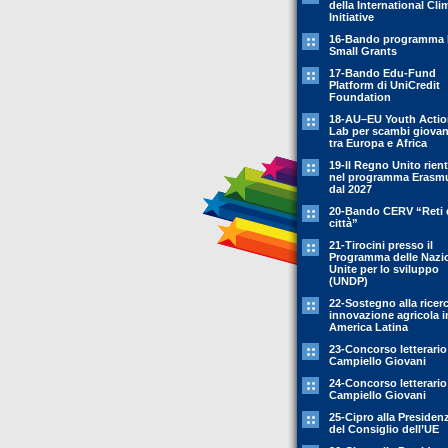
della International Cli
Initiative
16-Bando programma 
Small Grants
17-Bando Edu-Fund
Platform di UniCredit
Foundation
18-AU–EU Youth Acti
Lab per scambi giovani
tra Europa e Africa
19-Il Regno Unito rient
nel programma Erasm
dal 2027
20-Bando CERV “Reti 
città”
21-Tirocini presso il
Programma delle Nazi
Unite per lo sviluppo
(UNDP)
22-Sostegno alla ricer
innovazione agricola i
America Latina
23-Concorso letterario
Campiello Giovani
24-Concorso letterario
Campiello Giovani
25-Cipro alla Presiden
del Consiglio dell’UE