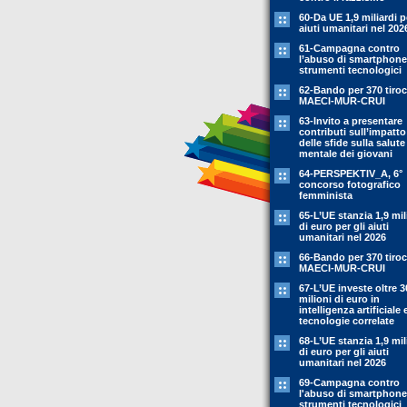
60-Da UE 1,9 miliardi p
aiuti umanitari nel 202
61-Campagna contro
l’abuso di smartphone
strumenti tecnologici
62-Bando per 370 tiroc
MAECI-MUR-CRUI
63-Invito a presentare
contributi sull’impatto
delle sfide sulla salute
mentale dei giovani
64-PERSPEKTIV_A, 6°
concorso fotografico
femminista
65-L’UE stanzia 1,9 mil
di euro per gli aiuti
umanitari nel 2026
66-Bando per 370 tiroc
MAECI-MUR-CRUI
67-L’UE investe oltre 3
milioni di euro in
intelligenza artificiale 
tecnologie correlate
68-L’UE stanzia 1,9 mil
di euro per gli aiuti
umanitari nel 2026
69-Campagna contro
l'abuso di smartphone
strumenti tecnologici