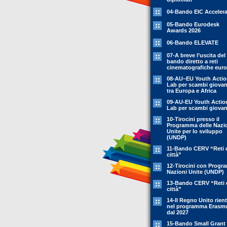
04-Bando EIC Accelera
05-Bando Eurodesk
Awards 2026
06-Bando ELEVATE
07-A breve l’uscita del
bando diretto a reti
cinematografiche eur
08-AU–EU Youth Acti
Lab per scambi giovani
tra Europa e Africa
09-AU-EU Youth Actio
Lab per scambi giovani
10-Tirocini presso il
Programma delle Nazi
Unite per lo sviluppo
(UNDP)
11-Bando CERV “Reti 
città”
12-Tirocini con Prog
Nazioni Unite (UNDP)
13-Bando CERV “Reti 
città”
14-Il Regno Unito rient
nel programma Erasm
dal 2027
15-Bando Small Grant