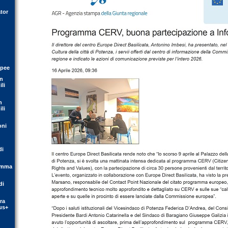
tor
opee
on
li
n
li
oni
di
ramma
di
ra
us+