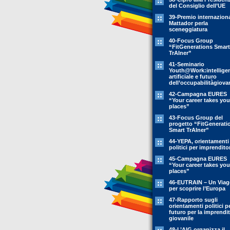
del Consiglio dell’UE
39-Premio internazion
Mattador perla
sceneggiatura
40-Focus Group
“FitGenerations Smart
TrAIner”
41-Seminario
Youth@Work:intellige
artificiale e futuro
dell’occupabilitàgiovan
42-Campagna EURES
“Your career takes you
places”
43-Focus Group del
progetto “FitGenerati
Smart TrAIner”
44-YEPA, orientamenti
politici per imprendito
45-Campagna EURES
“Your career takes you
places”
46-EUTRAIN – Un Viag
per scoprire l’Europa
47-Rapporto sugli
orientamenti politici pe
futuro per la imprendit
giovanile
48-L’AIG organizza il