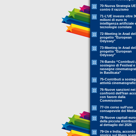
70-Nuova Strategia UE
contro il razzismo
71-L’UE investe oltre 3
milioni di euro in
intelligenza artificiale 
tecnologie correlate
72-Meeting in Arad del
progetto "European
Odyssey"
73-Meeting in Arad del
progetto "European
Odyssey"
74-Bando “Contributi 
sostegno di Festival e
rassegne cinematogra
in Basilicata”
75-Contributi a soste
attività cinematografi
76-Nuove sanzioni nei
confronti dell’Iran acc
con favore dalla
Commissione
77-Un corso sull’uso
consapevole dei Medi
78-Nuove capitali eur
della piccola distribuz
al dettaglio del 2026
79-Ue e India, accordo
storico sul libero sca