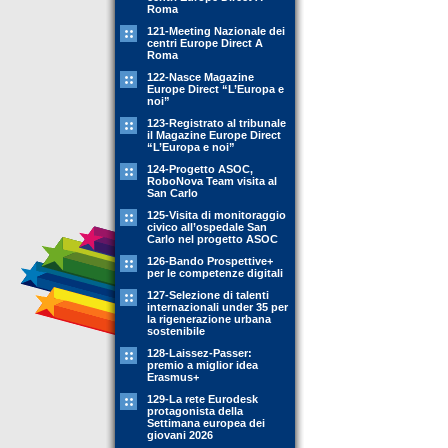
Roma
121-Meeting Nazionale dei
centri Europe Direct A
Roma
122-Nasce Magazine
Europe Direct “L’Europa e
noi”
123-Registrato al tribunale
il Magazine Europe Direct
“L’Europa e noi”
124-Progetto ASOC,
RoboNova Team visita al
San Carlo
125-Visita di monitoraggio
civico all’ospedale San
Carlo nel progetto ASOC
126-Bando Prospettive+
per le competenze digitali
127-Selezione di talenti
internazionali under 35 per
la rigenerazione urbana
sostenibile
128-Laissez-Passer:
premio a miglior idea
Erasmus+
129-La rete Eurodesk
protagonista della
Settimana europea dei
giovani 2026