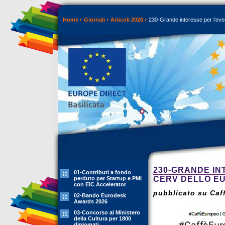
Home
Giornali
Articoli 2026
230-Grande interesse per l’eve
230-GRANDE I
01-Contributi a fondo
CERV DELLO EU
perduto per Startup e PMI
con EIC Accelerator
pubblicato su Caff
02-Bando Eurodesk
Awards 2026
03-Concorso al Ministero
della Cultura per 1800
diplomati