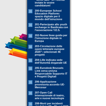
inviate le vostre
candidature!
200-European School
Education Platform:
spazio digitale per il
mondo dell’istruzione
201-Partecipate allo youth
exchange in Basilicata con
l’associazione Y.E.S.
202-Nuove linee guida per
l’istruzione digitale in
Europa
203-Circolazione delle
opere letterarie europee
2025”: selezionati 46
progetti
204-Lille indicata sede
dell’Autorità doganale UE
205-Eurodesk Brussels
Link cerca un/una
Responsabile Supporto IT
e Progetti Digitali
206-Applicazione
provvisoria accordo UE-
Mercosur
207-Open Call
Internazionale di teatro,
arte e nuove tecnologie
208-Morti per incidenti