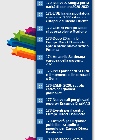
170-Nuova Strategia per la
parità di genere 2026-2030
171-L’UE ha già riportato a
casa oltre 8.000 cittadini
europei dal Medio Oriente
172-Centro Europe Direct
si sposta vicino Regione
173-Dopo 20 anni lo
Europe Direct Basilicata
apre a breve nuova sede a
Potenza
174-Ad aprile Settimana
europea della gioventù
2026
175-Per i partner di SLERA
è il momento di incontrarsi
a Bonn
176-ESMH 2026, scuola
estiva per giovani
giornalisti
177-Nuova call per giovani
reporter Erasmus ErasMAG
178-Eventi per il centro
Europe Direct Basilicata
179-Attività per il grande
pubblico tra aprile e
maggio per Europe Direct
Basilicata
180-I partner di Slera si