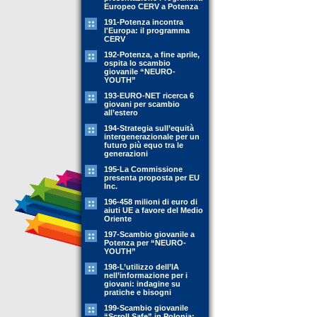
Europeo CERV a Potenza
191-Potenza incontra
l'Europa: il programma
CERV
192-Potenza, a fine aprile,
ospita lo scambio
giovanile “NEURO-
YOUTH”
193-EURO-NET ricerca 6
giovani per scambio
all’estero
194-Strategia sull’equità
intergenerazionale per un
futuro più equo tra le
generazioni
195-La Commissione
presenta proposta per EU
Inc.
196-458 milioni di euro di
aiuti UE a favore del Medio
Oriente
197-Scambio giovanile a
Potenza per “NEURO-
YOUTH”
198-L’utilizzo dell’IA
nell’informazione per i
giovani: indagine su
pratiche e bisogni
199-Scambio giovanile
“Scroll Safe” in Polonia: