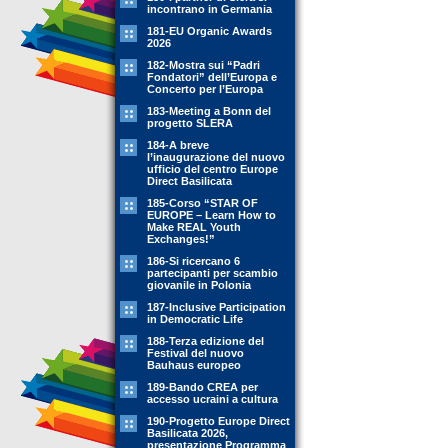
incontrano in Germania
181-EU Organic Awards
2026
182-Mostra sui “Padri
Fondatori” dell’Europa e
Concerto per l’Europa
183-Meeting a Bonn del
progetto SLERA
184-A breve
l’inaugurazione del nuovo
ufficio del centro Europe
Direct Basilicata
185-Corso “STAR OF
EUROPE – Learn How to
Make REAL Youth
Exchanges!”
186-Si ricercano 6
partecipanti per scambio
giovanile in Polonia
187-Inclusive Participation
in Democratic Life
188-Terza edizione del
Festival del nuovo
Bauhaus europeo
189-Bando CREA per
accesso ucraini a cultura
190-Progetto Europe Direct
Basilicata 2026,
presentazione Programma