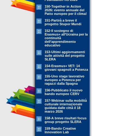
150-Together in Action
2026: evento annuale del
Patto europeo per il clima!
151-Partirà a breve il
progetto Stupor Mundi
152-Il sostegno di
Erasmus+ all’Ucraina per la
continuità
dell’apprendimento
educativo
153-Ultimi aggiornamenti
sulle attività del progetto
SLERA
154-Erasmus+ VET: 14
giovani spagnoli a Potenza
155-Uno stage lavorativo
europeo a Potenza per
ragazzi dalla Spagna
156-Pubblicato il nuovo
bando europeo CERV
157-Webinar sulla mobilità
culturale internazionale
guidata dalle città il 18
marzo 2026
158-A breve risultati focus
group progetto SLERA
159-Bando Creative
Innovation Lab