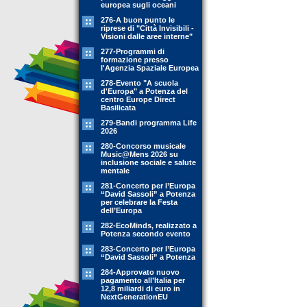
europea sugli oceani
276-A buon punto le
riprese di "Città Invisibili -
Visioni dalle aree interne"
277-Programmi di
formazione presso
l'Agenzia Spaziale Europea
278-Evento "A scuola
d'Europa" a Potenza del
centro Europe Direct
Basilicata
279-Bandi programma Life
2026
280-Concorso musicale
Music@Mens 2026 su
inclusione sociale e salute
mentale
281-Concerto per l’Europa
“David Sassoli” a Potenza
per celebrare la Festa
dell’Europa
282-EcoMinds, realizzato a
Potenza secondo evento
283-Concerto per l’Europa
“David Sassoli” a Potenza
284-Approvato nuovo
pagamento all’Italia per
12,8 miliardi di euro in
NextGenerationEU