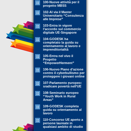
100-Nuove attività per il
progetto MBSS
102-Al via il Master
Universitario “Consulenza
alle Imprese”
103-Entra in vigore
l’accordo sul commercio
digitale UE-Singapore
104-GODESK ha
completato la guida su
orientamento al lavoro e
imprenditorialità
105-Entra nel vivo il
Progetto
“EmpowerHerment”
106-Nuovo Piano d’azione
contro il cyberbullismo per
proteggere i giovani online
107-Parlamento europeo:
sradicare povertà nell’UE
108-Seminario europeo
“Youth Work in Rural
Areas”
109-GODESK completa
guida su orientamento al
lavoro
110-Concorso UE aperto a
persone laureate in
qualsiasi ambito di studio