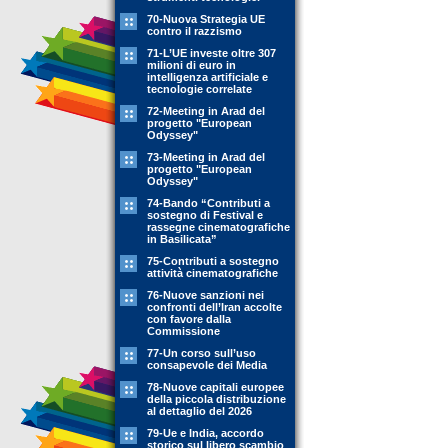
70-Nuova Strategia UE
contro il razzismo
71-L’UE investe oltre 307
milioni di euro in
intelligenza artificiale e
tecnologie correlate
72-Meeting in Arad del
progetto "European
Odyssey"
73-Meeting in Arad del
progetto "European
Odyssey"
74-Bando “Contributi a
sostegno di Festival e
rassegne cinematografiche
in Basilicata”
75-Contributi a sostegno
attività cinematografiche
76-Nuove sanzioni nei
confronti dell’Iran accolte
con favore dalla
Commissione
77-Un corso sull’uso
consapevole dei Media
78-Nuove capitali europee
della piccola distribuzione
al dettaglio del 2026
79-Ue e India, accordo
storico sul libero scambio