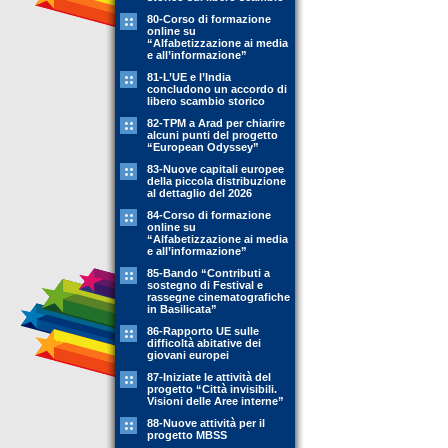
80-Corso di formazione
online su
“Alfabetizzazione ai media
e all’informazione”
81-L’UE e l’India
concludono un accordo di
libero scambio storico
82-TPM a Arad per chiarire
alcuni punti del progetto
“European Odyssey”
83-Nuove capitali europee
della piccola distribuzione
al dettaglio del 2026
84-Corso di formazione
online su
“Alfabetizzazione ai media
e all’informazione”
85-Bando “Contributi a
sostegno di Festival e
rassegne cinematografiche
in Basilicata”
86-Rapporto UE sulle
difficoltà abitative dei
giovani europei
87-Iniziate le attività del
progetto “Città invisibili.
Visioni delle Aree interne”
88-Nuove attività per il
progetto MBSS