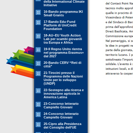
della International Climate
Initiative
16-Bando programma IKI
Small Grants
17-Bando Edu-Fund
Platform di UniCredit
Foundation
18-AU–EU Youth Action
Lab per scambi giovanili
tra Europa e Africa
19-Il Regno Unito rientra
nel programma Erasmus+
dal 2027
20-Bando CERV “Reti di
città”
21-Tirocini presso il
Programma delle Nazioni
Unite per lo sviluppo
(UNDP)
22-Sostegno alla ricerca e
innovazione agricola in
America Latina
23-Concorso letterario
Campiello Giovani
24-Concorso letterario
Campiello Giovani
25-Cipro alla Presidenza
del Consiglio dell’UE