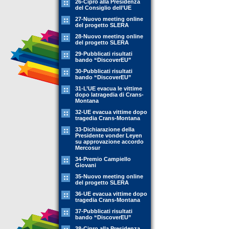
26-Cipro alla Presidenza
del Consiglio dell’UE
27-Nuovo meeting online
del progetto SLERA
28-Nuovo meeting online
del progetto SLERA
29-Pubblicati risultati
bando “DiscoverEU”
30-Pubblicati risultati
bando “DiscoverEU”
31-L’UE evacua le vittime
dopo latragedia di Crans-
Montana
32-UE evacua vittime dopo
tragedia Crans-Montana
33-Dichiarazione della
Presidente vonder Leyen
su approvazione accordo
Mercosur
34-Premio Campiello
Giovani
35-Nuovo meeting online
del progetto SLERA
36-UE evacua vittime dopo
tragedia Crans-Montana
37-Pubblicati risultati
bando “DiscoverEU”
38-Cipro alla Presidenza