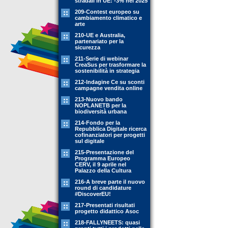
stradali in UE: -3% nel 2025
209-Contest europeo su
cambiamento climatico e
arte
210-UE e Australia,
partenariato per la
sicurezza
211-Serie di webinar
CreaSus per trasformare la
sostenibilità in strategia
212-Indagine Ce su sconti
campagne vendita online
213-Nuovo bando
NOPLANETB per la
biodiversità urbana
214-Fondo per la
Repubblica Digitale ricerca
cofinanziatori per progetti
sul digitale
215-Presentazione del
Programma Europeo
CERV, il 9 aprile nel
Palazzo della Cultura
216-A breve parte il nuovo
round di candidature
#DiscoverEU!
217-Presentati risultati
progetto didattico Asoc
218-FALLYNEETS: quasi