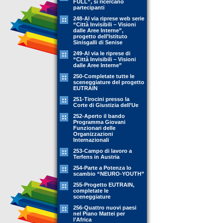
FULL”, si ricercano
partecipanti
248-Al via riprese web serie
“Città Invisibili – Visioni
dalle Aree Interne”,
progetto dell’Istituto
Sinisgalli di Senise
249-Al via le riprese di
“Città Invisibili – Visioni
dalle Aree Interne”
250-Completate tutte le
sceneggiature del progetto
EUTRAIN
251-Tirocini presso la
Corte di Giustizia dell’Ue
252-Aperto il bando
Programma Giovani
Funzionari delle
Organizzazioni
Internazionali
253-Campo di lavoro a
Terfens in Austria
254-Parte a Potenza lo
scambio “NEURO-YOUTH”
255-Progetto EUTRAIN,
completate le
sceneggiature
256-Quattro nuovi paesi
nel Piano Mattei per
l’Africa