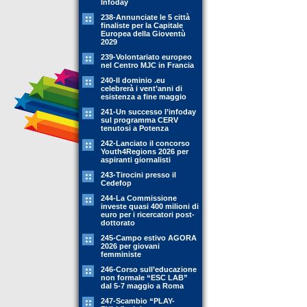
Infoday
238-Annunciate le 5 città
finaliste per la Capitale
Europea della Gioventù
2029
239-Volontariato europeo
nel Centro MJC in Francia
240-Il dominio .eu
celebrerà i vent’anni di
esistenza a fine maggio
241-Un successo l’infoday
sul programma CERV
tenutosi a Potenza
242-Lanciato il concorso
Youth4Regions 2026 per
aspiranti giornalisti
243-Tirocini presso il
Cedefop
244-La Commissione
investe quasi 400 milioni di
euro per i ricercatori post-
dottorato
245-Campo estivo AGORA
2026 per giovani
femministe
246-Corso sull’educazione
non formale “ESC LAB”
dal 5-7 maggio a Roma
247-Scambio “PLAY-