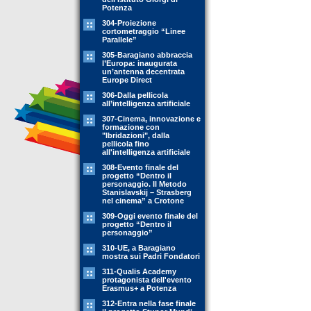
Potenza
304-Proiezione
cortometraggio “Linee
Parallele”
305-Baragiano abbraccia
l’Europa: inaugurata
un’antenna decentrata
Europe Direct
306-Dalla pellicola
all’intelligenza artificiale
307-Cinema, innovazione e
formazione con
"Ibridazioni", dalla
pellicola fino
all'intelligenza artificiale
308-Evento finale del
progetto “Dentro il
personaggio. Il Metodo
Stanislavskij – Strasberg
nel cinema” a Crotone
309-Oggi evento finale del
progetto “Dentro il
personaggio”
310-UE, a Baragiano
mostra sui Padri Fondatori
311-Qualis Academy
protagonista dell'evento
Erasmus+ a Potenza
312-Entra nella fase finale