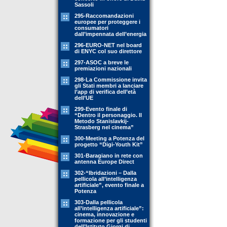
Sassoli
295-Raccomandazioni
europee per proteggere i
consumatori
dall’impennata dell’energia
296-EURO-NET nel board
di ENYC col suo direttore
297-ASOC a breve le
premiazioni nazionali
298-La Commissione invita
gli Stati membri a lanciare
l’app di verifica dell’età
dell’UE
299-Evento finale di
“Dentro il personaggio. Il
Metodo Stanislavkij-
Strasberg nel cinema”
300-Meeting a Potenza del
progetto “Digi-Youth Kit”
301-Baragiano in rete con
antenna Europe Direct
302-“Ibridazioni – Dalla
pellicola all’intelligenza
artificiale”, evento finale a
Potenza
303-Dalla pellicola
all’intelligenza artificiale”:
cinema, innovazione e
formazione per gli studenti
dell’Istituto Giorgi di