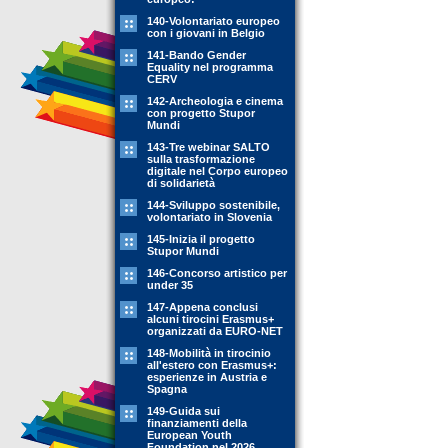
140-Volontariato europeo
con i giovani in Belgio
141-Bando Gender
Equality nel programma
CERV
142-Archeologia e cinema
con progetto Stupor
Mundi
143-Tre webinar SALTO
sulla trasformazione
digitale nel Corpo europeo
di solidarietà
144-Sviluppo sostenibile,
volontariato in Slovenia
145-Inizia il progetto
Stupor Mundi
146-Concorso artistico per
under 35
147-Appena conclusi
alcuni tirocini Erasmus+
organizzati da EURO-NET
148-Mobilità in tirocinio
all'estero con Erasmus+:
esperienze in Austria e
Spagna
149-Guida sui
finanziamenti della
European Youth
Foundation nel 2026