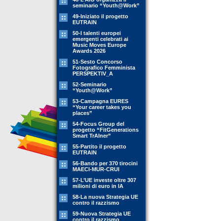
seminario “Youth@Work”
49-Iniziato il progetto
EUTRAIN
50-I talenti europei
emergenti celebrati ai
Music Moves Europe
Awards 2026
51-Sesto Concorso
Fotografico Femminista
PERSPEKTIV_A
52-Seminario
“Youth@Work”
53-Campagna EURES
“Your career takes you
places”
54-Focus Group del
progetto “FitGenerations
Smart TrAIner”
55-Partito il progetto
EUTRAIN
56-Bando per 370 tirocini
MAECI-MUR-CRUI
57-L’UE investe oltre 307
milioni di euro in IA
58-La nuova Strategia UE
contro il razzismo
59-Nuova Strategia UE
contro il razzismo