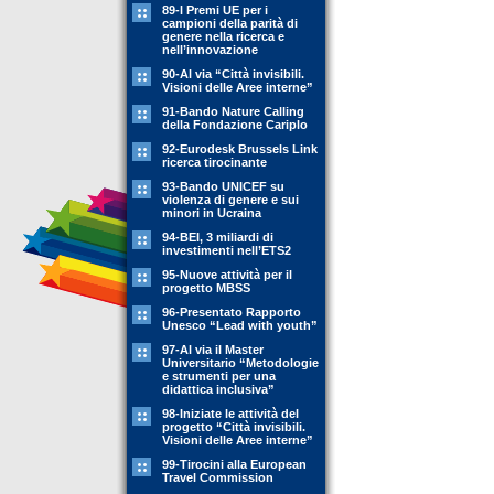
89-l Premi UE per i
campioni della parità di
genere nella ricerca e
nell’innovazione
90-Al via “Città invisibili.
Visioni delle Aree interne”
91-Bando Nature Calling
della Fondazione Cariplo
92-Eurodesk Brussels Link
ricerca tirocinante
93-Bando UNICEF su
violenza di genere e sui
minori in Ucraina
94-BEI, 3 miliardi di
investimenti nell’ETS2
95-Nuove attività per il
progetto MBSS
96-Presentato Rapporto
Unesco “Lead with youth”
97-Al via il Master
Universitario “Metodologie
e strumenti per una
didattica inclusiva”
98-Iniziate le attività del
progetto “Città invisibili.
Visioni delle Aree interne”
99-Tirocini alla European
Travel Commission