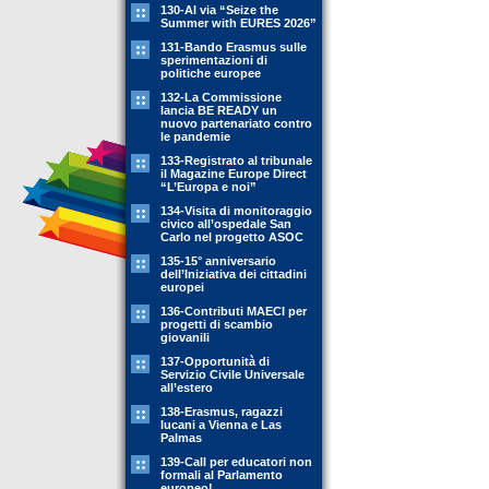
130-Al via “Seize the
Summer with EURES 2026”
131-Bando Erasmus sulle
sperimentazioni di
politiche europee
132-La Commissione
lancia BE READY un
nuovo partenariato contro
le pandemie
133-Registrato al tribunale
il Magazine Europe Direct
“L’Europa e noi”
134-Visita di monitoraggio
civico all’ospedale San
Carlo nel progetto ASOC
135-15° anniversario
dell’Iniziativa dei cittadini
europei
136-Contributi MAECI per
progetti di scambio
giovanili
137-Opportunità di
Servizio Civile Universale
all’estero
138-Erasmus, ragazzi
lucani a Vienna e Las
Palmas
139-Call per educatori non
formali al Parlamento
europeo!