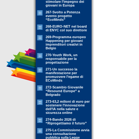
stimolare l’impegno dei
giovani in Europa
267-Svolto a Potenza
evento progetto
“EcoMinds”
268-EURO-NET nel board
di ENYC col suo direttore
269-Programma europeo
Happening per giovani
imprenditori creativi in
Belgio
270-Youth Work, un
responsabile per la
progettazione
271-Un successo la
manifestazione per
promuovere l’egame di
ECoMinds
272-Scambio Giovanile
“Resound Europe” a
Belgrado
273-63,2 milioni di euro per
sostenere l’innovazione
dell’IA nella salute e
sicurezza online
274-Bando 2026 di
“Riprogettiamo il futuro”
275-La Commissione avvia
una consultazione
pubblica sulla Legge