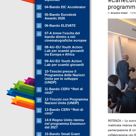
04-Bando EIC Accelerator
05-Bando Eurodesk
Awards 2026
06-Bando ELEVATE
07-A breve l’uscita del
bando diretto a reti
cinematografiche europee
08-AU–EU Youth Action
Lab per scambi giovanili
tra Europa e Africa
09-AU-EU Youth Action
Lab per scambi giovanili
10-Tirocini presso il
Programma delle Nazioni
Unite per lo sviluppo
(UNDP)
11-Bando CERV “Reti di
città”
12-Tirocini con Programma
Nazioni Unite (UNDP)
13-Bando CERV “Reti di
città”
14-Il Regno Unito rientra
nel programma Erasmus+
dal 2027
15-Bando Small Grant