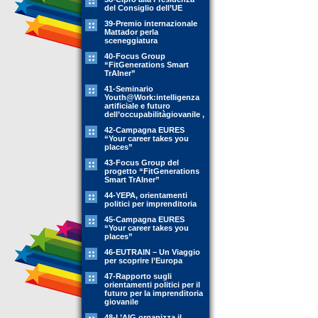
del Consiglio dell’UE
39-Premio internazionale
Mattador perla
sceneggiatura
40-Focus Group
“FitGenerations Smart
TrAIner”
41-Seminario
Youth@Work:intelligenza
artificiale e futuro
dell’occupabilitàgiovanile ,
42-Campagna EURES
“Your career takes you
places”
43-Focus Group del
progetto “FitGenerations
Smart TrAIner”
44-YEPA, orientamenti
politici per imprenditoria
45-Campagna EURES
“Your career takes you
places”
46-EUTRAIN – Un Viaggio
per scoprire l’Europa
47-Rapporto sugli
orientamenti politici per il
futuro per la imprenditoria
giovanile
48-L’AIG organizza il