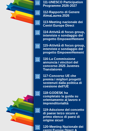
111-UNESCO Participation
Programme 2026-2027
112-Rapporto di Genere
AlmaLaurea 2026
113-Meeting nazionale dei
Centri Europe Direct
114-Attività di focus group,
interviste e sondaggio del
progetto EmpowerHement
115-Attività di focus group,
interviste e sondaggio del
progetto EmpowerHement
116-La Commissione
annuncia i vincitori del
concorso 2025 Juvenes
Translatores
117-Concorso UE che
premia i migliori progetti
sostenuti dalla politica di
coesione dell’UE
118-GODESK ha
completato la guida su
orientamento al lavoro e
imprenditorialità
119-Adozione del concetto
di paese terzo sicuro e
primo elenco di paesi di
origine sicuri
120-Meeting Nazionale dei
centri Europe Direct A