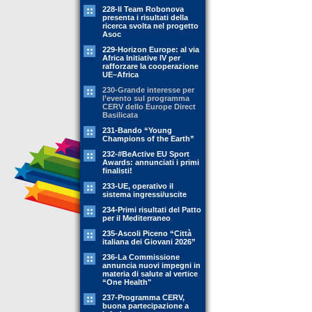
228-Il Team Robonova
presenta i risultati della
ricerca svolta nel progetto
Asoc
229-Horizon Europe: al via
Africa Initiative IV per
rafforzare la cooperazione
UE–Africa
230-Grande interesse per
l’evento sul programma
CERV dello Europe Direct
Basilicata
231-Bando “Young
Champions of the Earth”
232-#BeActive EU Sport
Awards: annunciati i primi
finalisti!
233-UE, operativo il
sistema ingressi/uscite
234-Primi risultati del Patto
per il Mediterraneo
235-Ascoli Piceno “Città
italiana dei Giovani 2026”
236-La Commissione
annuncia nuovi impegni in
materia di salute al vertice
“One Health"
237-Programma CERV,
buona partecipazione a