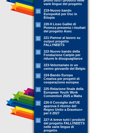
pronti tutti i prodotti nelle
varie lingue del progetto
219-Nuovo bando
EuropeAid per Osc in
Etiopia
220-Il Liceo Galilei di
Potenza presenta i risultati
del progetto Asoc
221-Partner al lavoro su
output progetto
FALLYNEETS
222-Nuovo bando della
Fondazione Cariplo per
ridurre le disuguaglianze
223-Volontariato in un
centro giovanile del Belgio
224-Bando Europa
Creativa per progetti di
cooperazione europea
225-Relazione finale della
European Youth Work
Convention 2025 a Malta
226-Il Consiglio dell’UE
approva il ritorno del
Regno Unito a Erasmus+
per il 2027
227-A breve tutti i prodotti
del progetto FALLYNEETS
nelle varie lingue di
progetto