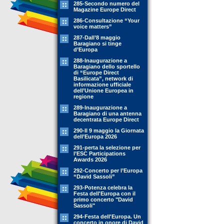
285-Secondo numero del
Magazine Europe Direct
286-Consultazione “Your
voice matters”
287-Dall’8 maggio
Baragiano si tinge
d’Europa
288-Inaugurazione a
Baragiano dello sportello
di “Europe Direct
Basilicata”, network di
informazione ufficiale
dell’Unione Europea in
regione
289-Inaugurazione a
Baragiano di una antenna
decentrata Europe Direct
290-Il 9 maggio la Giornata
dell’Europa 2026
291-perta la selezione per
l’ESC Participations
Awards 2026
292-Concerto per l’Europa
“David Sassoli”
293-Potenza celebra la
Festa dell'Europa con il
primo concerto "David
Sassoli"
294-Festa dell'Europa. Un
concerto in onore di David