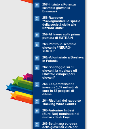
257-Iniziato a Potenza
scambio giovanile
Erasmus+
258-Rapporto
“Salvaguardare lo spazio
della società civile alle
Nazioni Unite”
259-Al lavoro sulla prima
puntata di EUTRAIN
260-Partito lo scambio
giovanile “NEURO-
YOUTH”
261-Volontariato a Breslava
in Polonia
262-Sondaggio su “I
giovani, la musica e gli
Obiettivi europei per i
giovani”
263-La Commissione
investirà 1,07 miliardi di
euro in 57 progetti di
difesa
264-Risultati del rapporto
Tracking What Counts
265-Antonino Imbesi
(Euro-Net) nominato nel
nuovo cda di Enyc
266-Settimana europea
della gioventù 2026 per