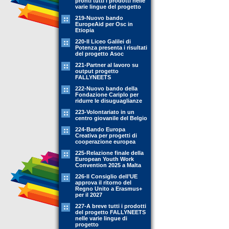
pronti tutti i prodotti nelle
varie lingue del progetto
219-Nuovo bando
EuropeAid per Osc in
Etiopia
220-Il Liceo Galilei di
Potenza presenta i risultati
del progetto Asoc
221-Partner al lavoro su
output progetto
FALLYNEETS
222-Nuovo bando della
Fondazione Cariplo per
ridurre le disuguaglianze
223-Volontariato in un
centro giovanile del Belgio
224-Bando Europa
Creativa per progetti di
cooperazione europea
225-Relazione finale della
European Youth Work
Convention 2025 a Malta
226-Il Consiglio dell’UE
approva il ritorno del
Regno Unito a Erasmus+
per il 2027
227-A breve tutti i prodotti
del progetto FALLYNEETS
nelle varie lingue di
progetto