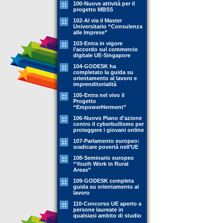
100-Nuove attività per il
progetto MBSS
102-Al via il Master
Universitario “Consulenza
alle Imprese”
103-Entra in vigore
l’accordo sul commercio
digitale UE-Singapore
104-GODESK ha
completato la guida su
orientamento al lavoro e
imprenditorialità
105-Entra nel vivo il
Progetto
“EmpowerHerment”
106-Nuovo Piano d’azione
contro il cyberbullismo per
proteggere i giovani online
107-Parlamento europeo:
sradicare povertà nell’UE
108-Seminario europeo
“Youth Work in Rural
Areas”
109-GODESK completa
guida su orientamento al
lavoro
110-Concorso UE aperto a
persone laureate in
qualsiasi ambito di studio