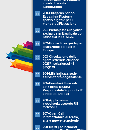
inviate le vostre
candidature!
200-European School
Education Platform:
spazio digitale per il
mondo dell’istruzione
201-Partecipate allo youth
exchange in Basilicata con
l’associazione Y.E.S.
202-Nuove linee guida per
l’istruzione digitale in
Europa
203-Circolazione delle
opere letterarie europee
2025”: selezionati 46
progetti
204-Lille indicata sede
dell’Autorità doganale UE
205-Eurodesk Brussels
Link cerca un/una
Responsabile Supporto IT
e Progetti Digitali
206-Applicazione
provvisoria accordo UE-
Mercosur
207-Open Call
Internazionale di teatro,
arte e nuove tecnologie
208-Morti per incidenti