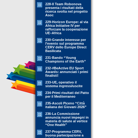
228-Il Team Robonova
presenta i risultati della
ricerca svolta nel progetto
Asoc
229-Horizon Europe: al via
Africa Initiative IV per
rafforzare la cooperazione
UE–Africa
230-Grande interesse per
l’evento sul programma
CERV dello Europe Direct
Basilicata
231-Bando “Young
Champions of the Earth”
232-#BeActive EU Sport
Awards: annunciati i primi
finalisti!
233-UE, operativo il
sistema ingressi/uscite
234-Primi risultati del Patto
per il Mediterraneo
235-Ascoli Piceno “Città
italiana dei Giovani 2026”
236-La Commissione
annuncia nuovi impegni in
materia di salute al vertice
“One Health"
237-Programma CERV,
buona partecipazione a