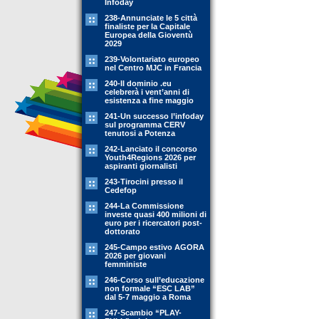
Infoday
238-Annunciate le 5 città
finaliste per la Capitale
Europea della Gioventù
2029
239-Volontariato europeo
nel Centro MJC in Francia
240-Il dominio .eu
celebrerà i vent’anni di
esistenza a fine maggio
241-Un successo l’infoday
sul programma CERV
tenutosi a Potenza
242-Lanciato il concorso
Youth4Regions 2026 per
aspiranti giornalisti
243-Tirocini presso il
Cedefop
244-La Commissione
investe quasi 400 milioni di
euro per i ricercatori post-
dottorato
245-Campo estivo AGORA
2026 per giovani
femministe
246-Corso sull’educazione
non formale “ESC LAB”
dal 5-7 maggio a Roma
247-Scambio “PLAY-