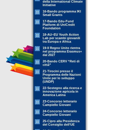
della International Climate
Initiative
16-Bando programma IKI
Small Grants
17-Bando Edu-Fund
Platform di UniCredit
Foundation
18-AU–EU Youth Action
Lab per scambi giovanili
tra Europa e Africa
19-Il Regno Unito rientra
nel programma Erasmus+
dal 2027
20-Bando CERV “Reti di
città”
21-Tirocini presso il
Programma delle Nazioni
Unite per lo sviluppo
(UNDP)
22-Sostegno alla ricerca e
innovazione agricola in
America Latina
23-Concorso letterario
Campiello Giovani
24-Concorso letterario
Campiello Giovani
25-Cipro alla Presidenza
del Consiglio dell’UE