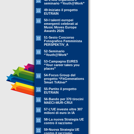
seminario “Youth@Work”
49-Iniziato il progetto
EUTRAIN
50-I talenti europei
emergenti celebrati ai
Music Moves Europe
Awards 2026
51-Sesto Concorso
Fotografico Femminista
PERSPEKTIV_A
52-Seminario
“Youth@Work”
53-Campagna EURES
“Your career takes you
places”
54-Focus Group del
progetto “FitGenerations
Smart TrAIner”
55-Partito il progetto
EUTRAIN
56-Bando per 370 tirocini
MAECI-MUR-CRUI
57-L’UE investe oltre 307
milioni di euro in IA
58-La nuova Strategia UE
contro il razzismo
59-Nuova Strategia UE
contro il razzismo