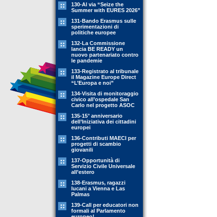
130-Al via “Seize the
Summer with EURES 2026”
131-Bando Erasmus sulle
sperimentazioni di
politiche europee
132-La Commissione
lancia BE READY un
nuovo partenariato contro
le pandemie
133-Registrato al tribunale
il Magazine Europe Direct
“L’Europa e noi”
134-Visita di monitoraggio
civico all’ospedale San
Carlo nel progetto ASOC
135-15° anniversario
dell’Iniziativa dei cittadini
europei
136-Contributi MAECI per
progetti di scambio
giovanili
137-Opportunità di
Servizio Civile Universale
all’estero
138-Erasmus, ragazzi
lucani a Vienna e Las
Palmas
139-Call per educatori non
formali al Parlamento
europeo!