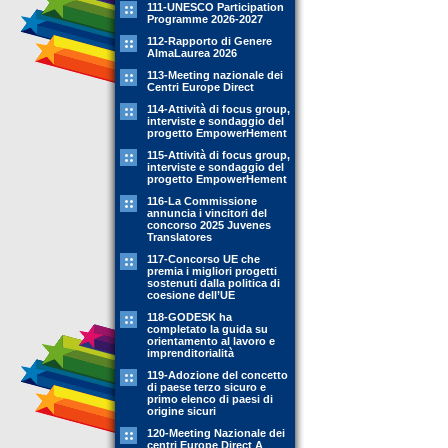
111-UNESCO Participation
Programme 2026-2027
112-Rapporto di Genere
AlmaLaurea 2026
113-Meeting nazionale dei
Centri Europe Direct
114-Attività di focus group,
interviste e sondaggio del
progetto EmpowerHement
115-Attività di focus group,
interviste e sondaggio del
progetto EmpowerHement
116-La Commissione
annuncia i vincitori del
concorso 2025 Juvenes
Translatores
117-Concorso UE che
premia i migliori progetti
sostenuti dalla politica di
coesione dell’UE
118-GODESK ha
completato la guida su
orientamento al lavoro e
imprenditorialità
119-Adozione del concetto
di paese terzo sicuro e
primo elenco di paesi di
origine sicuri
120-Meeting Nazionale dei
centri Europe Direct A