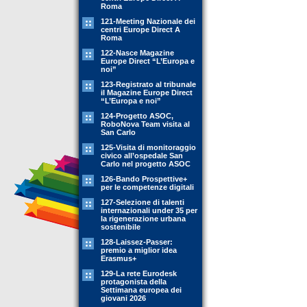
Roma
121-Meeting Nazionale dei
centri Europe Direct A
Roma
122-Nasce Magazine
Europe Direct “L’Europa e
noi”
123-Registrato al tribunale
il Magazine Europe Direct
“L’Europa e noi”
124-Progetto ASOC,
RoboNova Team visita al
San Carlo
125-Visita di monitoraggio
civico all’ospedale San
Carlo nel progetto ASOC
126-Bando Prospettive+
per le competenze digitali
127-Selezione di talenti
internazionali under 35 per
la rigenerazione urbana
sostenibile
128-Laissez-Passer:
premio a miglior idea
Erasmus+
129-La rete Eurodesk
protagonista della
Settimana europea dei
giovani 2026