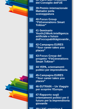
del Consiglio dell’UE
39-Premio internazionale
Mattador perla
sceneggiatura
40-Focus Group
“FitGenerations Smart
TrAIner”
41-Seminario
Youth@Work:intelligenza
artificiale e futuro
dell’occupabilitàgiovanile ,
42-Campagna EURES
“Your career takes you
places”
43-Focus Group del
progetto “FitGenerations
Smart TrAIner”
44-YEPA, orientamenti
politici per imprenditoria
45-Campagna EURES
“Your career takes you
places”
46-EUTRAIN – Un Viaggio
per scoprire l’Europa
47-Rapporto sugli
orientamenti politici per il
futuro per la imprenditoria
giovanile
48-L’AIG organizza il