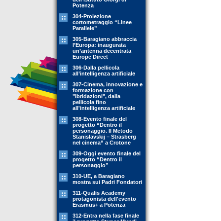
Potenza
304-Proiezione
cortometraggio “Linee
Parallele”
305-Baragiano abbraccia
l’Europa: inaugurata
un’antenna decentrata
Europe Direct
306-Dalla pellicola
all’intelligenza artificiale
307-Cinema, innovazione e
formazione con
"Ibridazioni", dalla
pellicola fino
all'intelligenza artificiale
308-Evento finale del
progetto “Dentro il
personaggio. Il Metodo
Stanislavskij – Strasberg
nel cinema” a Crotone
309-Oggi evento finale del
progetto “Dentro il
personaggio”
310-UE, a Baragiano
mostra sui Padri Fondatori
311-Qualis Academy
protagonista dell'evento
Erasmus+ a Potenza
312-Entra nella fase finale