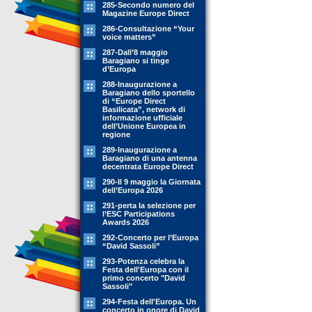
285-Secondo numero del
Magazine Europe Direct
286-Consultazione “Your
voice matters”
287-Dall’8 maggio
Baragiano si tinge
d’Europa
288-Inaugurazione a
Baragiano dello sportello
di “Europe Direct
Basilicata”, network di
informazione ufficiale
dell’Unione Europea in
regione
289-Inaugurazione a
Baragiano di una antenna
decentrata Europe Direct
290-Il 9 maggio la Giornata
dell’Europa 2026
291-perta la selezione per
l’ESC Participations
Awards 2026
292-Concerto per l’Europa
“David Sassoli”
293-Potenza celebra la
Festa dell'Europa con il
primo concerto "David
Sassoli"
294-Festa dell'Europa. Un
concerto in onore di David