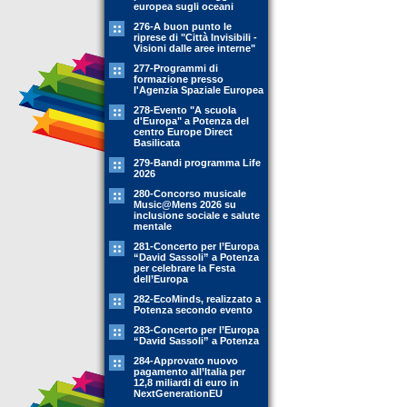
europea sugli oceani
276-A buon punto le
riprese di "Città Invisibili -
Visioni dalle aree interne"
277-Programmi di
formazione presso
l'Agenzia Spaziale Europea
278-Evento "A scuola
d'Europa" a Potenza del
centro Europe Direct
Basilicata
279-Bandi programma Life
2026
280-Concorso musicale
Music@Mens 2026 su
inclusione sociale e salute
mentale
281-Concerto per l’Europa
“David Sassoli” a Potenza
per celebrare la Festa
dell’Europa
282-EcoMinds, realizzato a
Potenza secondo evento
283-Concerto per l’Europa
“David Sassoli” a Potenza
284-Approvato nuovo
pagamento all’Italia per
12,8 miliardi di euro in
NextGenerationEU