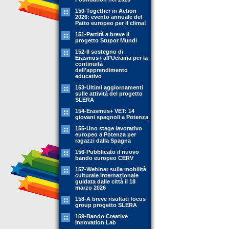
150-Together in Action
2026: evento annuale del
Patto europeo per il clima!
151-Partirà a breve il
progetto Stupor Mundi
152-Il sostegno di
Erasmus+ all’Ucraina per la
continuità
dell’apprendimento
educativo
153-Ultimi aggiornamenti
sulle attività del progetto
SLERA
154-Erasmus+ VET: 14
giovani spagnoli a Potenza
155-Uno stage lavorativo
europeo a Potenza per
ragazzi dalla Spagna
156-Pubblicato il nuovo
bando europeo CERV
157-Webinar sulla mobilità
culturale internazionale
guidata dalle città il 18
marzo 2026
158-A breve risultati focus
group progetto SLERA
159-Bando Creative
Innovation Lab