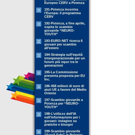
Europeo CERV a Potenza
191-Potenza incontra
l'Europa: il programma
CERV
192-Potenza, a fine aprile,
ospita lo scambio
giovanile “NEURO-
YOUTH”
193-EURO-NET ricerca 6
giovani per scambio
all’estero
194-Strategia sull’equità
intergenerazionale per un
futuro più equo tra le
generazioni
195-La Commissione
presenta proposta per EU
Inc.
196-458 milioni di euro di
aiuti UE a favore del Medio
Oriente
197-Scambio giovanile a
Potenza per “NEURO-
YOUTH”
198-L’utilizzo dell’IA
nell’informazione per i
giovani: indagine su
pratiche e bisogni
199-Scambio giovanile
“Scroll Safe” in Polonia: