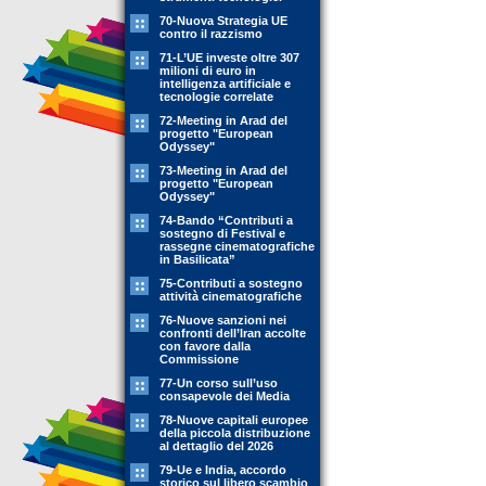
70-Nuova Strategia UE
contro il razzismo
71-L’UE investe oltre 307
milioni di euro in
intelligenza artificiale e
tecnologie correlate
72-Meeting in Arad del
progetto "European
Odyssey"
73-Meeting in Arad del
progetto "European
Odyssey"
74-Bando “Contributi a
sostegno di Festival e
rassegne cinematografiche
in Basilicata”
75-Contributi a sostegno
attività cinematografiche
76-Nuove sanzioni nei
confronti dell’Iran accolte
con favore dalla
Commissione
77-Un corso sull’uso
consapevole dei Media
78-Nuove capitali europee
della piccola distribuzione
al dettaglio del 2026
79-Ue e India, accordo
storico sul libero scambio