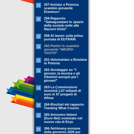
257-Iniziato a Potenza
scambio giovanile
Erasmus+
258-Rapporto
“Salvaguardare lo spazio
della società civile alle
Nazioni Unite”
259-Al lavoro sulla prima
puntata di EUTRAIN
260-Partito lo scambio
giovanile “NEURO-
YOUTH”
261-Volontariato a Breslava
in Polonia
262-Sondaggio su “I
giovani, la musica e gli
Obiettivi europei per i
giovani”
263-La Commissione
investirà 1,07 miliardi di
euro in 57 progetti di
difesa
264-Risultati del rapporto
Tracking What Counts
265-Antonino Imbesi
(Euro-Net) nominato nel
nuovo cda di Enyc
266-Settimana europea
della gioventù 2026 per