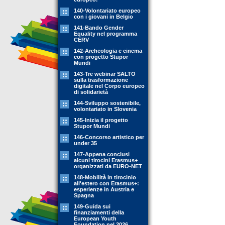
140-Volontariato europeo
con i giovani in Belgio
141-Bando Gender
Equality nel programma
CERV
142-Archeologia e cinema
con progetto Stupor
Mundi
143-Tre webinar SALTO
sulla trasformazione
digitale nel Corpo europeo
di solidarietà
144-Sviluppo sostenibile,
volontariato in Slovenia
145-Inizia il progetto
Stupor Mundi
146-Concorso artistico per
under 35
147-Appena conclusi
alcuni tirocini Erasmus+
organizzati da EURO-NET
148-Mobilità in tirocinio
all'estero con Erasmus+:
esperienze in Austria e
Spagna
149-Guida sui
finanziamenti della
European Youth
Foundation nel 2026