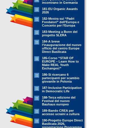
incontrano in Germania
181-EU Organic Awards
2026
182-Mostra sui “Padri
Fondatori” dell’Europa e
Concerto per l’Europa
183-Meeting a Bonn del
progetto SLERA
184-A breve
l’inaugurazione del nuovo
ufficio del centro Europe
Direct Basilicata
185-Corso “STAR OF
EUROPE – Learn How to
Make REAL Youth
Exchanges!”
186-Si ricercano 6
partecipanti per scambio
giovanile in Polonia
187-Inclusive Participation
in Democratic Life
188-Terza edizione del
Festival del nuovo
Bauhaus europeo
189-Bando CREA per
accesso ucraini a cultura
190-Progetto Europe Direct
Basilicata 2026,
presentazione Programma