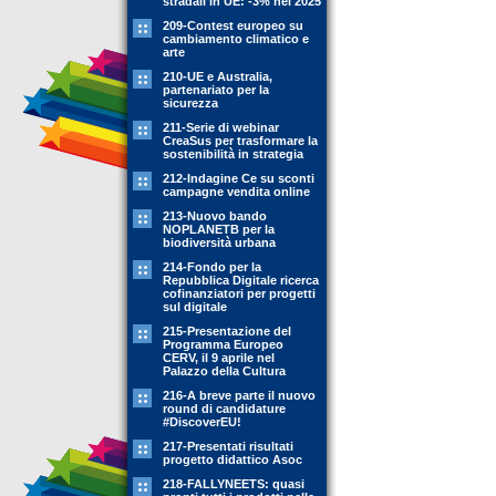
stradali in UE: -3% nel 2025
209-Contest europeo su
cambiamento climatico e
arte
210-UE e Australia,
partenariato per la
sicurezza
211-Serie di webinar
CreaSus per trasformare la
sostenibilità in strategia
212-Indagine Ce su sconti
campagne vendita online
213-Nuovo bando
NOPLANETB per la
biodiversità urbana
214-Fondo per la
Repubblica Digitale ricerca
cofinanziatori per progetti
sul digitale
215-Presentazione del
Programma Europeo
CERV, il 9 aprile nel
Palazzo della Cultura
216-A breve parte il nuovo
round di candidature
#DiscoverEU!
217-Presentati risultati
progetto didattico Asoc
218-FALLYNEETS: quasi