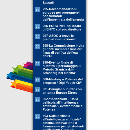
Sassoli
295-Raccomandazioni
europee per proteggere i
consumatori
dall’impennata dell’energia
296-EURO-NET nel board
di ENYC col suo direttore
297-ASOC a breve le
premiazioni nazionali
298-La Commissione invita
gli Stati membri a lanciare
l’app di verifica dell’età
dell’UE
299-Evento finale di
“Dentro il personaggio. Il
Metodo Stanislavkij-
Strasberg nel cinema”
300-Meeting a Potenza del
progetto “Digi-Youth Kit”
301-Baragiano in rete con
antenna Europe Direct
302-“Ibridazioni – Dalla
pellicola all’intelligenza
artificiale”, evento finale a
Potenza
303-Dalla pellicola
all’intelligenza artificiale”:
cinema, innovazione e
formazione per gli studenti
dell’Istituto Giorgi di