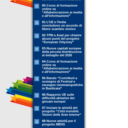
80-Corso di formazione
online su
“Alfabetizzazione ai media
e all’informazione”
81-L’UE e l’India
concludono un accordo di
libero scambio storico
82-TPM a Arad per chiarire
alcuni punti del progetto
“European Odyssey”
83-Nuove capitali europee
della piccola distribuzione
al dettaglio del 2026
84-Corso di formazione
online su
“Alfabetizzazione ai media
e all’informazione”
85-Bando “Contributi a
sostegno di Festival e
rassegne cinematografiche
in Basilicata”
86-Rapporto UE sulle
difficoltà abitative dei
giovani europei
87-Iniziate le attività del
progetto “Città invisibili.
Visioni delle Aree interne”
88-Nuove attività per il
progetto MBSS