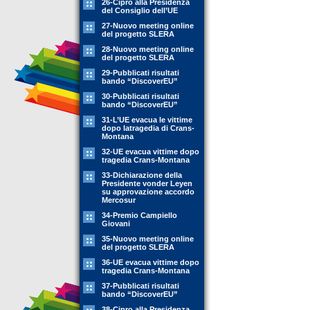
26-Cipro alla Presidenza
del Consiglio dell’UE
27-Nuovo meeting online
del progetto SLERA
28-Nuovo meeting online
del progetto SLERA
29-Pubblicati risultati
bando “DiscoverEU”
30-Pubblicati risultati
bando “DiscoverEU”
31-L’UE evacua le vittime
dopo latragedia di Crans-
Montana
32-UE evacua vittime dopo
tragedia Crans-Montana
33-Dichiarazione della
Presidente vonder Leyen
su approvazione accordo
Mercosur
34-Premio Campiello
Giovani
35-Nuovo meeting online
del progetto SLERA
36-UE evacua vittime dopo
tragedia Crans-Montana
37-Pubblicati risultati
bando “DiscoverEU”
38-Cipro alla Presidenza