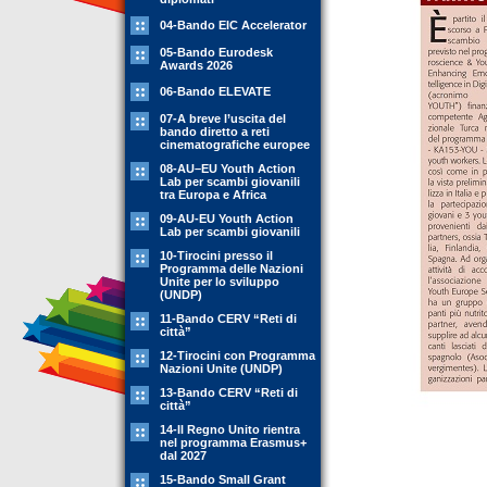
04-Bando EIC Accelerator
05-Bando Eurodesk
Awards 2026
06-Bando ELEVATE
07-A breve l’uscita del
bando diretto a reti
cinematografiche europee
08-AU–EU Youth Action
Lab per scambi giovanili
tra Europa e Africa
09-AU-EU Youth Action
Lab per scambi giovanili
10-Tirocini presso il
Programma delle Nazioni
Unite per lo sviluppo
(UNDP)
11-Bando CERV “Reti di
città”
12-Tirocini con Programma
Nazioni Unite (UNDP)
13-Bando CERV “Reti di
città”
14-Il Regno Unito rientra
nel programma Erasmus+
dal 2027
15-Bando Small Grant