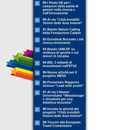
89-l Premi UE per i
campioni della parità di
genere nella ricerca e
nell’innovazione
90-Al via “Città invisibili.
Visioni delle Aree interne”
91-Bando Nature Calling
della Fondazione Cariplo
92-Eurodesk Brussels Link
ricerca tirocinante
93-Bando UNICEF su
violenza di genere e sui
minori in Ucraina
94-BEI, 3 miliardi di
investimenti nell’ETS2
95-Nuove attività per il
progetto MBSS
96-Presentato Rapporto
Unesco “Lead with youth”
97-Al via il Master
Universitario “Metodologie
e strumenti per una
didattica inclusiva”
98-Iniziate le attività del
progetto “Città invisibili.
Visioni delle Aree interne”
99-Tirocini alla European
Travel Commission