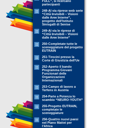
FULL”, si ricercano
partecipanti
248-Al via riprese web serie
“Città Invisibili – Visioni
dalle Aree Interne”,
progetto dell’Istituto
Sinisgalli di Senise
249-Al via le riprese di
“Città Invisibili – Visioni
dalle Aree Interne”
250-Completate tutte le
sceneggiature del progetto
EUTRAIN
251-Tirocini presso la
Corte di Giustizia dell’Ue
252-Aperto il bando
Programma Giovani
Funzionari delle
Organizzazioni
Internazionali
253-Campo di lavoro a
Terfens in Austria
254-Parte a Potenza lo
scambio “NEURO-YOUTH”
255-Progetto EUTRAIN,
completate le
sceneggiature
256-Quattro nuovi paesi
nel Piano Mattei per
l’Africa