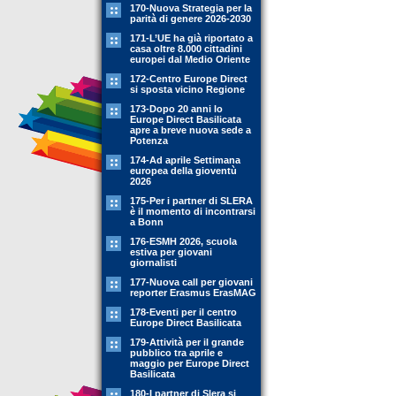
170-Nuova Strategia per la
parità di genere 2026-2030
171-L’UE ha già riportato a
casa oltre 8.000 cittadini
europei dal Medio Oriente
172-Centro Europe Direct
si sposta vicino Regione
173-Dopo 20 anni lo
Europe Direct Basilicata
apre a breve nuova sede a
Potenza
174-Ad aprile Settimana
europea della gioventù
2026
175-Per i partner di SLERA
è il momento di incontrarsi
a Bonn
176-ESMH 2026, scuola
estiva per giovani
giornalisti
177-Nuova call per giovani
reporter Erasmus ErasMAG
178-Eventi per il centro
Europe Direct Basilicata
179-Attività per il grande
pubblico tra aprile e
maggio per Europe Direct
Basilicata
180-I partner di Slera si