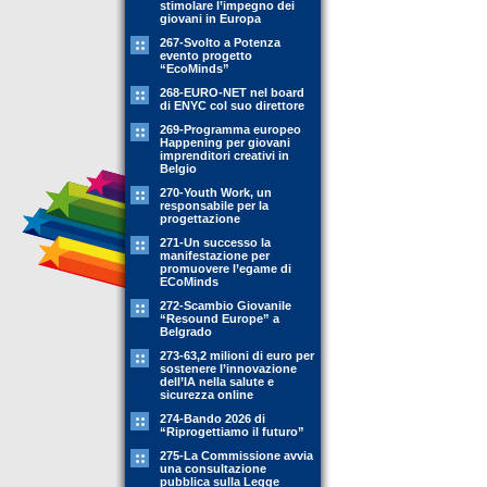
stimolare l’impegno dei
giovani in Europa
267-Svolto a Potenza
evento progetto
“EcoMinds”
268-EURO-NET nel board
di ENYC col suo direttore
269-Programma europeo
Happening per giovani
imprenditori creativi in
Belgio
270-Youth Work, un
responsabile per la
progettazione
271-Un successo la
manifestazione per
promuovere l’egame di
ECoMinds
272-Scambio Giovanile
“Resound Europe” a
Belgrado
273-63,2 milioni di euro per
sostenere l’innovazione
dell’IA nella salute e
sicurezza online
274-Bando 2026 di
“Riprogettiamo il futuro”
275-La Commissione avvia
una consultazione
pubblica sulla Legge