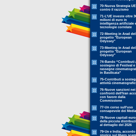
70-Nuova Strategia UE
contro il razzismo
71-L’UE investe oltre 3
milioni di euro in
intelligenza artificiale 
tecnologie correlate
72-Meeting in Arad del
progetto "European
Odyssey"
73-Meeting in Arad del
progetto "European
Odyssey"
74-Bando “Contributi 
sostegno di Festival e
rassegne cinematogra
in Basilicata”
75-Contributi a soste
attività cinematografi
76-Nuove sanzioni nei
confronti dell’Iran acc
con favore dalla
Commissione
77-Un corso sull’uso
consapevole dei Medi
78-Nuove capitali eur
della piccola distribuz
al dettaglio del 2026
79-Ue e India, accordo
storico sul libero sca