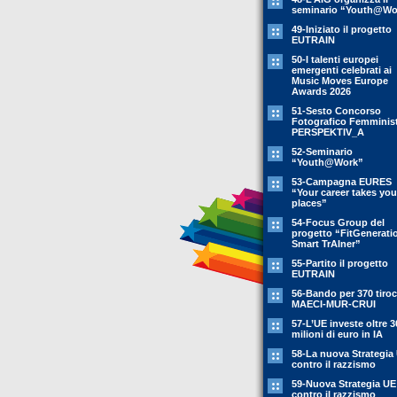
seminario “Youth@Wo
49-Iniziato il progetto
EUTRAIN
50-I talenti europei
emergenti celebrati ai
Music Moves Europe
Awards 2026
51-Sesto Concorso
Fotografico Femminis
PERSPEKTIV_A
52-Seminario
“Youth@Work”
53-Campagna EURES
“Your career takes you
places”
54-Focus Group del
progetto “FitGenerati
Smart TrAIner”
55-Partito il progetto
EUTRAIN
56-Bando per 370 tiroc
MAECI-MUR-CRUI
57-L’UE investe oltre 3
milioni di euro in IA
58-La nuova Strategia
contro il razzismo
59-Nuova Strategia UE
contro il razzismo