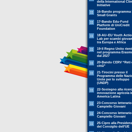
della International Cli
Initiative
16-Bando programma 
Small Grants
17-Bando Edu-Fund
Platform di UniCredit
Foundation
18-AU–EU Youth Acti
Lab per scambi giovani
tra Europa e Africa
19-Il Regno Unito rient
nel programma Erasm
dal 2027
20-Bando CERV “Reti 
città”
21-Tirocini presso il
Programma delle Nazi
Unite per lo sviluppo
(UNDP)
22-Sostegno alla ricer
innovazione agricola i
America Latina
23-Concorso letterario
Campiello Giovani
24-Concorso letterario
Campiello Giovani
25-Cipro alla Presiden
del Consiglio dell’UE