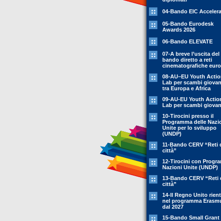
04-Bando EIC Accelera
05-Bando Eurodesk
Awards 2026
06-Bando ELEVATE
07-A breve l’uscita del
bando diretto a reti
cinematografiche eur
08-AU–EU Youth Acti
Lab per scambi giovani
tra Europa e Africa
09-AU-EU Youth Actio
Lab per scambi giovani
10-Tirocini presso il
Programma delle Nazi
Unite per lo sviluppo
(UNDP)
11-Bando CERV “Reti 
città”
12-Tirocini con Prog
Nazioni Unite (UNDP)
13-Bando CERV “Reti 
città”
14-Il Regno Unito rient
nel programma Erasm
dal 2027
15-Bando Small Grant