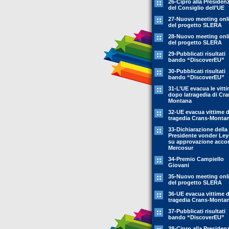
26-Cipro alla Presiden
del Consiglio dell’UE
27-Nuovo meeting onl
del progetto SLERA
28-Nuovo meeting onl
del progetto SLERA
29-Pubblicati risultati
bando “DiscoverEU”
30-Pubblicati risultati
bando “DiscoverEU”
31-L’UE evacua le vitt
dopo latragedia di Cra
Montana
32-UE evacua vittime 
tragedia Crans-Monta
33-Dichiarazione della
Presidente vonder Le
su approvazione acco
Mercosur
34-Premio Campiello
Giovani
35-Nuovo meeting onl
del progetto SLERA
36-UE evacua vittime 
tragedia Crans-Monta
37-Pubblicati risultati
bando “DiscoverEU”
38-Cipro alla Presiden