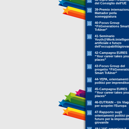
del Consiglio dell’UE
39-Premio internazion
Mattador perla
sceneggiatura
40-Focus Group
“FitGenerations Smart
TrAIner”
41-Seminario
Youth@Work:intellige
artificiale e futuro
dell’occupabilitàgiovan
42-Campagna EURES
“Your career takes you
places”
43-Focus Group del
progetto “FitGenerati
Smart TrAIner”
44-YEPA, orientamenti
politici per imprendito
45-Campagna EURES
“Your career takes you
places”
46-EUTRAIN – Un Viag
per scoprire l’Europa
47-Rapporto sugli
orientamenti politici pe
futuro per la imprendit
giovanile
48-L’AIG organizza il