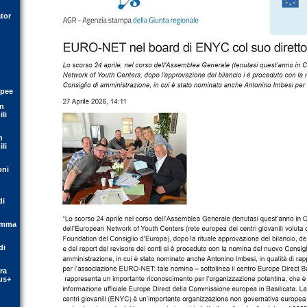
tor
opee
on
li
n
li
oni
di
ramma
di
ra
us+