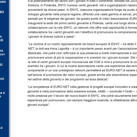
mate
IKI
on
li
ra
us+
di
oni
ca e
n
za