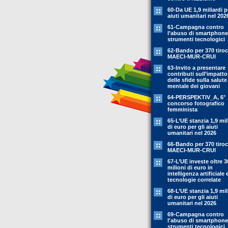
60-Da UE 1,9 miliardi p
aiuti umanitari nel 202
61-Campagna contro
l’abuso di smartphone
strumenti tecnologici
62-Bando per 370 tiroc
MAECI-MUR-CRUI
63-Invito a presentare
contributi sull’impatto
delle sfide sulla salute
mentale dei giovani
64-PERSPEKTIV_A, 6°
concorso fotografico
femminista
65-L’UE stanzia 1,9 mil
di euro per gli aiuti
umanitari nel 2026
66-Bando per 370 tiroc
MAECI-MUR-CRUI
67-L’UE investe oltre 3
milioni di euro in
intelligenza artificiale 
tecnologie correlate
68-L’UE stanzia 1,9 mil
di euro per gli aiuti
umanitari nel 2026
69-Campagna contro
l'abuso di smartphone
strumenti tecnologici