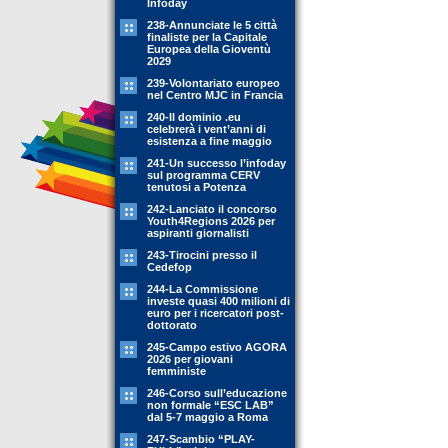
Infoday
238-Annunciate le 5 città
finaliste per la Capitale
Europea della Gioventù
2029
239-Volontariato europeo
nel Centro MJC in Francia
240-Il dominio .eu
celebrerà i vent’anni di
esistenza a fine maggio
241-Un successo l’infoday
sul programma CERV
tenutosi a Potenza
242-Lanciato il concorso
Youth4Regions 2026 per
aspiranti giornalisti
243-Tirocini presso il
Cedefop
244-La Commissione
investe quasi 400 milioni di
euro per i ricercatori post-
dottorato
245-Campo estivo AGORA
2026 per giovani
femministe
246-Corso sull’educazione
non formale “ESC LAB”
dal 5-7 maggio a Roma
247-Scambio “PLAY-