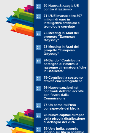
70-Nuova Strategia UE
contro il razzismo
71-L’UE investe oltre 307
milioni di euro in
intelligenza artificiale e
tecnologie correlate
72-Meeting in Arad del
progetto "European
Odyssey"
73-Meeting in Arad del
progetto "European
Odyssey"
74-Bando “Contributi a
sostegno di Festival e
rassegne cinematografiche
in Basilicata”
75-Contributi a sostegno
attività cinematografiche
76-Nuove sanzioni nei
confronti dell’Iran accolte
con favore dalla
Commissione
77-Un corso sull’uso
consapevole dei Media
78-Nuove capitali europee
della piccola distribuzione
al dettaglio del 2026
79-Ue e India, accordo
storico sul libero scambio