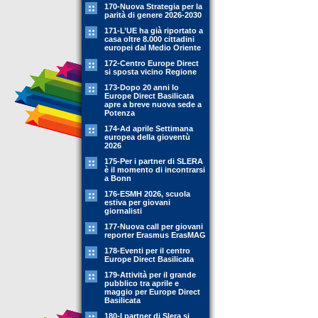
170-Nuova Strategia per la
parità di genere 2026-2030
171-L’UE ha già riportato a
casa oltre 8.000 cittadini
europei dal Medio Oriente
172-Centro Europe Direct
si sposta vicino Regione
173-Dopo 20 anni lo
Europe Direct Basilicata
apre a breve nuova sede a
Potenza
174-Ad aprile Settimana
europea della gioventù
2026
175-Per i partner di SLERA
è il momento di incontrarsi
a Bonn
176-ESMH 2026, scuola
estiva per giovani
giornalisti
177-Nuova call per giovani
reporter Erasmus ErasMAG
178-Eventi per il centro
Europe Direct Basilicata
179-Attività per il grande
pubblico tra aprile e
maggio per Europe Direct
Basilicata
180-I partner di Slera si