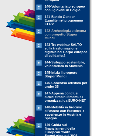
140-Volontariato europeo
con i giovani in Belgio
141-Bando Gender
Equality nel programma
CERV
142-Archeologia e cinema
con progetto Stupor
Mundi
143-Tre webinar SALTO
sulla trasformazione
digitale nel Corpo europeo
di solidarietà
144-Sviluppo sostenibile,
volontariato in Slovenia
145-Inizia il progetto
Stupor Mundi
146-Concorso artistico per
under 35
147-Appena conclusi
alcuni tirocini Erasmus+
organizzati da EURO-NET
148-Mobilità in tirocinio
all'estero con Erasmus+:
esperienze in Austria e
Spagna
149-Guida sui
finanziamenti della
European Youth
Foundation nel 2026