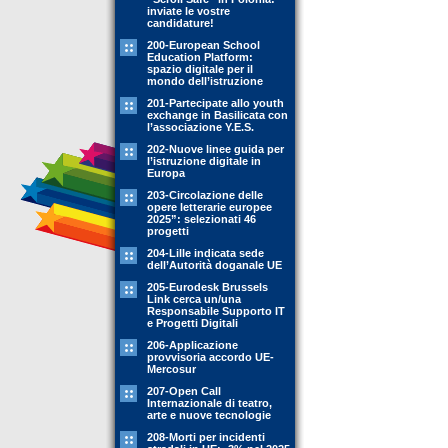
inviate le vostre
candidature!
200-European School
Education Platform:
spazio digitale per il
mondo dell’istruzione
201-Partecipate allo youth
exchange in Basilicata con
l’associazione Y.E.S.
202-Nuove linee guida per
l’istruzione digitale in
Europa
203-Circolazione delle
opere letterarie europee
2025”: selezionati 46
progetti
204-Lille indicata sede
dell’Autorità doganale UE
205-Eurodesk Brussels
Link cerca un/una
Responsabile Supporto IT
e Progetti Digitali
206-Applicazione
provvisoria accordo UE-
Mercosur
207-Open Call
Internazionale di teatro,
arte e nuove tecnologie
208-Morti per incidenti