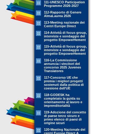
111-UNESCO Participation
Programme 2026-2027
112-Rapporto di Genere
AlmaLaurea 2026
113-Meeting nazionale dei
Centri Europe Direct
114-Attività di focus group,
interviste e sondaggio del
progetto EmpowerHement
115-Attività di focus group,
interviste e sondaggio del
progetto EmpowerHement
116-La Commissione
annuncia i vincitori del
concorso 2025 Juvenes
Translatores
117-Concorso UE che
premia i migliori progetti
sostenuti dalla politica di
coesione dell’UE
118-GODESK ha
completato la guida su
orientamento al lavoro e
imprenditorialità
119-Adozione del concetto
di paese terzo sicuro e
primo elenco di paesi di
origine sicuri
120-Meeting Nazionale dei
centri Europe Direct A