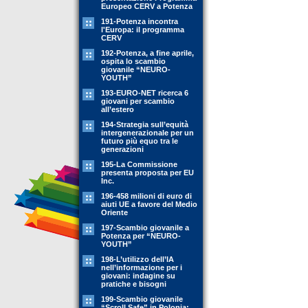
Europeo CERV a Potenza
191-Potenza incontra
l'Europa: il programma
CERV
192-Potenza, a fine aprile,
ospita lo scambio
giovanile “NEURO-
YOUTH”
193-EURO-NET ricerca 6
giovani per scambio
all’estero
194-Strategia sull’equità
intergenerazionale per un
futuro più equo tra le
generazioni
195-La Commissione
presenta proposta per EU
Inc.
196-458 milioni di euro di
aiuti UE a favore del Medio
Oriente
197-Scambio giovanile a
Potenza per “NEURO-
YOUTH”
198-L’utilizzo dell’IA
nell’informazione per i
giovani: indagine su
pratiche e bisogni
199-Scambio giovanile
“Scroll Safe” in Polonia: