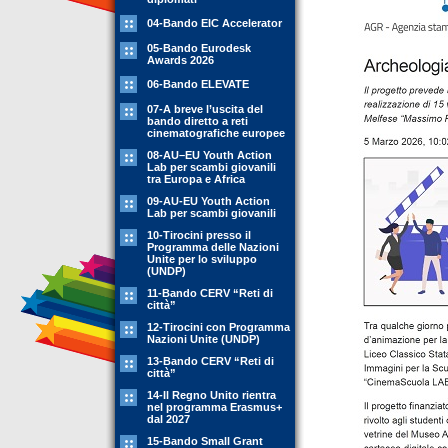
04-Bando EIC Accelerator
05-Bando Eurodesk
Awards 2026
06-Bando ELEVATE
07-A breve l’uscita del
bando diretto a reti
cinematografiche europee
08-AU–EU Youth Action
Lab per scambi giovanili
tra Europa e Africa
09-AU-EU Youth Action
Lab per scambi giovanili
10-Tirocini presso il
Programma delle Nazioni
Unite per lo sviluppo
(UNDP)
11-Bando CERV “Reti di
città”
12-Tirocini con Programma
Nazioni Unite (UNDP)
13-Bando CERV “Reti di
città”
14-Il Regno Unito rientra
nel programma Erasmus+
dal 2027
15-Bando Small Grant