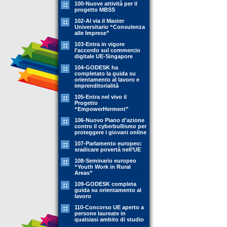
100-Nuove attività per il
progetto MBSS
102-Al via il Master
Universitario “Consulenza
alle Imprese”
103-Entra in vigore
l’accordo sul commercio
digitale UE-Singapore
104-GODESK ha
completato la guida su
orientamento al lavoro e
imprenditorialità
105-Entra nel vivo il
Progetto
“EmpowerHerment”
106-Nuovo Piano d’azione
contro il cyberbullismo per
proteggere i giovani online
107-Parlamento europeo:
sradicare povertà nell’UE
108-Seminario europeo
“Youth Work in Rural
Areas”
109-GODESK completa
guida su orientamento al
lavoro
110-Concorso UE aperto a
persone laureate in
qualsiasi ambito di studio