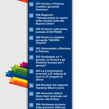
257-Iniziato a Potenza
scambio giovanile
Erasmus+
258-Rapporto
“Salvaguardare lo spazio
della società civile alle
Nazioni Unite”
259-Al lavoro sulla prima
puntata di EUTRAIN
260-Partito lo scambio
giovanile “NEURO-
YOUTH”
261-Volontariato a Breslava
in Polonia
262-Sondaggio su “I
giovani, la musica e gli
Obiettivi europei per i
giovani”
263-La Commissione
investirà 1,07 miliardi di
euro in 57 progetti di
difesa
264-Risultati del rapporto
Tracking What Counts
265-Antonino Imbesi
(Euro-Net) nominato nel
nuovo cda di Enyc
266-Settimana europea
della gioventù 2026 per