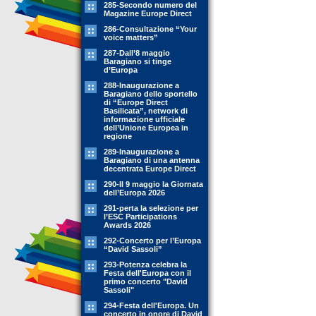
285-Secondo numero del
Magazine Europe Direct
286-Consultazione “Your
voice matters”
287-Dall’8 maggio
Baragiano si tinge
d’Europa
288-Inaugurazione a
Baragiano dello sportello
di “Europe Direct
Basilicata”, network di
informazione ufficiale
dell’Unione Europea in
regione
289-Inaugurazione a
Baragiano di una antenna
decentrata Europe Direct
290-Il 9 maggio la Giornata
dell’Europa 2026
291-perta la selezione per
l’ESC Participations
Awards 2026
292-Concerto per l’Europa
“David Sassoli”
293-Potenza celebra la
Festa dell'Europa con il
primo concerto "David
Sassoli"
294-Festa dell'Europa. Un
concerto in onore di David