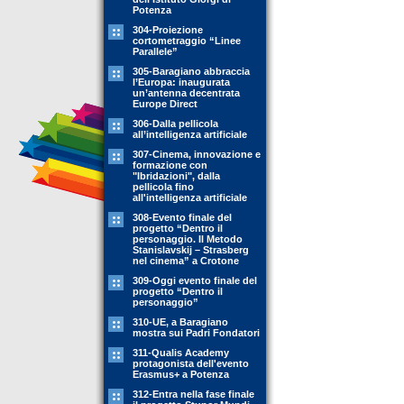
Potenza
304-Proiezione
cortometraggio “Linee
Parallele”
305-Baragiano abbraccia
l’Europa: inaugurata
un’antenna decentrata
Europe Direct
306-Dalla pellicola
all’intelligenza artificiale
307-Cinema, innovazione e
formazione con
"Ibridazioni", dalla
pellicola fino
all'intelligenza artificiale
308-Evento finale del
progetto “Dentro il
personaggio. Il Metodo
Stanislavskij – Strasberg
nel cinema” a Crotone
309-Oggi evento finale del
progetto “Dentro il
personaggio”
310-UE, a Baragiano
mostra sui Padri Fondatori
311-Qualis Academy
protagonista dell'evento
Erasmus+ a Potenza
312-Entra nella fase finale