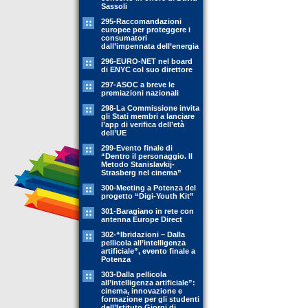
Sassoli
295-Raccomandazioni
europee per proteggere i
consumatori
dall’impennata dell’energia
296-EURO-NET nel board
di ENYC col suo direttore
297-ASOC a breve le
premiazioni nazionali
298-La Commissione invita
gli Stati membri a lanciare
l’app di verifica dell’età
dell’UE
299-Evento finale di
“Dentro il personaggio. Il
Metodo Stanislavkij-
Strasberg nel cinema”
300-Meeting a Potenza del
progetto “Digi-Youth Kit”
301-Baragiano in rete con
antenna Europe Direct
302-“Ibridazioni – Dalla
pellicola all’intelligenza
artificiale”, evento finale a
Potenza
303-Dalla pellicola
all’intelligenza artificiale”:
cinema, innovazione e
formazione per gli studenti
dell’Istituto Giorgi di