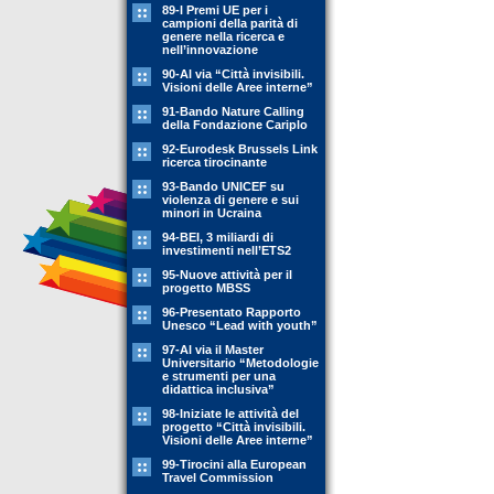
89-l Premi UE per i
campioni della parità di
genere nella ricerca e
nell’innovazione
90-Al via “Città invisibili.
Visioni delle Aree interne”
91-Bando Nature Calling
della Fondazione Cariplo
92-Eurodesk Brussels Link
ricerca tirocinante
93-Bando UNICEF su
violenza di genere e sui
minori in Ucraina
94-BEI, 3 miliardi di
investimenti nell’ETS2
95-Nuove attività per il
progetto MBSS
96-Presentato Rapporto
Unesco “Lead with youth”
97-Al via il Master
Universitario “Metodologie
e strumenti per una
didattica inclusiva”
98-Iniziate le attività del
progetto “Città invisibili.
Visioni delle Aree interne”
99-Tirocini alla European
Travel Commission