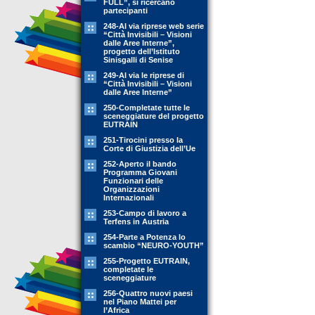
FULL”, si ricercano
partecipanti
248-Al via riprese web serie
“Città Invisibili – Visioni
dalle Aree Interne”,
progetto dell’Istituto
Sinisgalli di Senise
249-Al via le riprese di
“Città Invisibili – Visioni
dalle Aree Interne”
250-Completate tutte le
sceneggiature del progetto
EUTRAIN
251-Tirocini presso la
Corte di Giustizia dell’Ue
252-Aperto il bando
Programma Giovani
Funzionari delle
Organizzazioni
Internazionali
253-Campo di lavoro a
Terfens in Austria
254-Parte a Potenza lo
scambio “NEURO-YOUTH”
255-Progetto EUTRAIN,
completate le
sceneggiature
256-Quattro nuovi paesi
nel Piano Mattei per
l’Africa