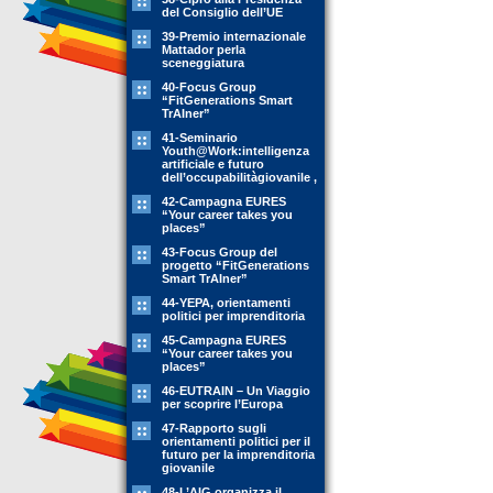
del Consiglio dell’UE
39-Premio internazionale
Mattador perla
sceneggiatura
40-Focus Group
“FitGenerations Smart
TrAIner”
41-Seminario
Youth@Work:intelligenza
artificiale e futuro
dell’occupabilitàgiovanile ,
42-Campagna EURES
“Your career takes you
places”
43-Focus Group del
progetto “FitGenerations
Smart TrAIner”
44-YEPA, orientamenti
politici per imprenditoria
45-Campagna EURES
“Your career takes you
places”
46-EUTRAIN – Un Viaggio
per scoprire l’Europa
47-Rapporto sugli
orientamenti politici per il
futuro per la imprenditoria
giovanile
48-L’AIG organizza il