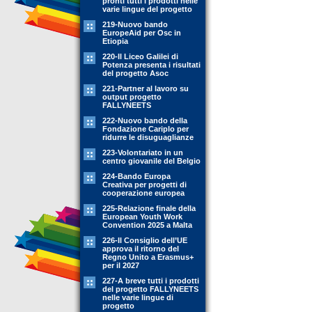
pronti tutti i prodotti nelle
varie lingue del progetto
219-Nuovo bando
EuropeAid per Osc in
Etiopia
220-Il Liceo Galilei di
Potenza presenta i risultati
del progetto Asoc
221-Partner al lavoro su
output progetto
FALLYNEETS
222-Nuovo bando della
Fondazione Cariplo per
ridurre le disuguaglianze
223-Volontariato in un
centro giovanile del Belgio
224-Bando Europa
Creativa per progetti di
cooperazione europea
225-Relazione finale della
European Youth Work
Convention 2025 a Malta
226-Il Consiglio dell’UE
approva il ritorno del
Regno Unito a Erasmus+
per il 2027
227-A breve tutti i prodotti
del progetto FALLYNEETS
nelle varie lingue di
progetto