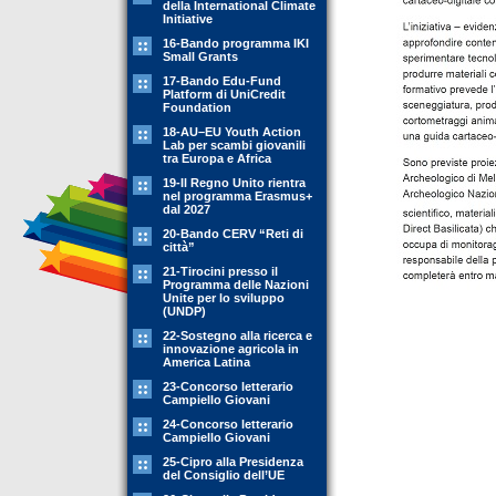
della International Climate
Initiative
16-Bando programma IKI
Small Grants
17-Bando Edu-Fund
Platform di UniCredit
Foundation
18-AU–EU Youth Action
Lab per scambi giovanili
tra Europa e Africa
19-Il Regno Unito rientra
nel programma Erasmus+
dal 2027
20-Bando CERV “Reti di
città”
21-Tirocini presso il
Programma delle Nazioni
Unite per lo sviluppo
(UNDP)
22-Sostegno alla ricerca e
innovazione agricola in
America Latina
23-Concorso letterario
Campiello Giovani
24-Concorso letterario
Campiello Giovani
25-Cipro alla Presidenza
del Consiglio dell’UE