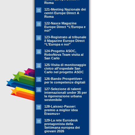
Roma
121-Meeting Nazionale dei
centri Europe Direct A
Roma
122-Nasce Magazine
Europe Direct “L’Europa e
noi”
123-Registrato al tribunale
il Magazine Europe Direct
“L’Europa e noi”
124-Progetto ASOC,
RoboNova Team visita al
San Carlo
125-Visita di monitoraggio
civico all’ospedale San
Carlo nel progetto ASOC
126-Bando Prospettive+
per le competenze digitali
127-Selezione di talenti
internazionali under 35 per
la rigenerazione urbana
sostenibile
128-Laissez-Passer:
premio a miglior idea
Erasmus+
129-La rete Eurodesk
protagonista della
Settimana europea dei
giovani 2026