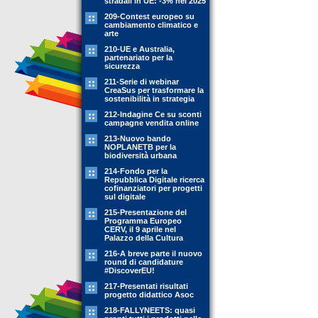
stradali in UE: -3% nel 2025
209-Contest europeo su
cambiamento climatico e
arte
210-UE e Australia,
partenariato per la
sicurezza
211-Serie di webinar
CreaSus per trasformare la
sostenibilità in strategia
212-Indagine Ce su sconti
campagne vendita online
213-Nuovo bando
NOPLANETB per la
biodiversità urbana
214-Fondo per la
Repubblica Digitale ricerca
cofinanziatori per progetti
sul digitale
215-Presentazione del
Programma Europeo
CERV, il 9 aprile nel
Palazzo della Cultura
216-A breve parte il nuovo
round di candidature
#DiscoverEU!
217-Presentati risultati
progetto didattico Asoc
218-FALLYNEETS: quasi