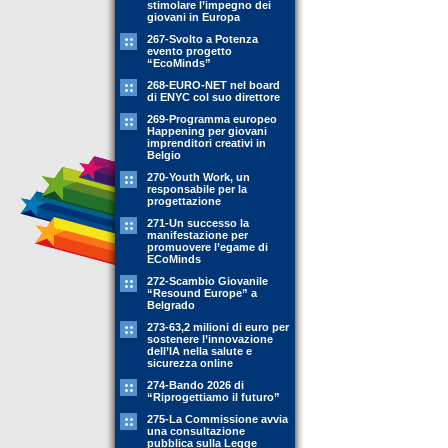
stimolare l’impegno dei
giovani in Europa
267-Svolto a Potenza
evento progetto
“EcoMinds”
268-EURO-NET nel board
di ENYC col suo direttore
269-Programma europeo
Happening per giovani
imprenditori creativi in
Belgio
270-Youth Work, un
responsabile per la
progettazione
271-Un successo la
manifestazione per
promuovere l’egame di
ECoMinds
272-Scambio Giovanile
“Resound Europe” a
Belgrado
273-63,2 milioni di euro per
sostenere l’innovazione
dell’IA nella salute e
sicurezza online
274-Bando 2026 di
“Riprogettiamo il futuro”
275-La Commissione avvia
una consultazione
pubblica sulla Legge