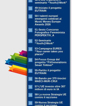
seminario “Youth@Work”
49-Iniziato il progetto
EUTRAIN
50-I talenti europei
emergenti celebrati ai
Music Moves Europe
Awards 2026
51-Sesto Concorso
Fotografico Femminista
PERSPEKTIV_A
52-Seminario
“Youth@Work”
53-Campagna EURES
“Your career takes you
places”
54-Focus Group del
progetto “FitGenerations
Smart TrAIner”
55-Partito il progetto
EUTRAIN
56-Bando per 370 tirocini
MAECI-MUR-CRUI
57-L’UE investe oltre 307
milioni di euro in IA
58-La nuova Strategia UE
contro il razzismo
59-Nuova Strategia UE
contro il razzismo