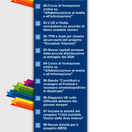
80-Corso di formazione
online su
“Alfabetizzazione ai media
e all’informazione”
81-L’UE e l’India
concludono un accordo di
libero scambio storico
82-TPM a Arad per chiarire
alcuni punti del progetto
“European Odyssey”
83-Nuove capitali europee
della piccola distribuzione
al dettaglio del 2026
84-Corso di formazione
online su
“Alfabetizzazione ai media
e all’informazione”
85-Bando “Contributi a
sostegno di Festival e
rassegne cinematografiche
in Basilicata”
86-Rapporto UE sulle
difficoltà abitative dei
giovani europei
87-Iniziate le attività del
progetto “Città invisibili.
Visioni delle Aree interne”
88-Nuove attività per il
progetto MBSS