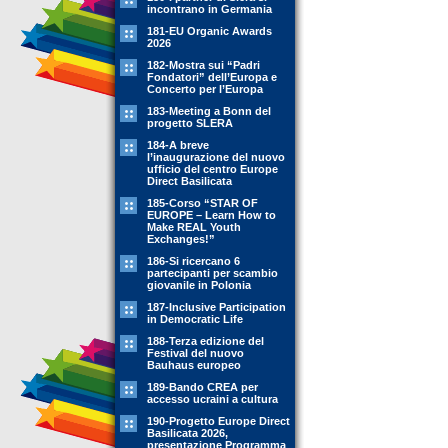
incontrano in Germania
181-EU Organic Awards
2026
182-Mostra sui “Padri
Fondatori” dell’Europa e
Concerto per l’Europa
183-Meeting a Bonn del
progetto SLERA
184-A breve
l’inaugurazione del nuovo
ufficio del centro Europe
Direct Basilicata
185-Corso “STAR OF
EUROPE – Learn How to
Make REAL Youth
Exchanges!”
186-Si ricercano 6
partecipanti per scambio
giovanile in Polonia
187-Inclusive Participation
in Democratic Life
188-Terza edizione del
Festival del nuovo
Bauhaus europeo
189-Bando CREA per
accesso ucraini a cultura
190-Progetto Europe Direct
Basilicata 2026,
presentazione Programma