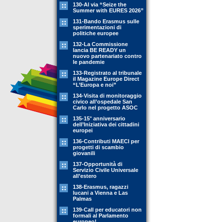
130-Al via “Seize the
Summer with EURES 2026”
131-Bando Erasmus sulle
sperimentazioni di
politiche europee
132-La Commissione
lancia BE READY un
nuovo partenariato contro
le pandemie
133-Registrato al tribunale
il Magazine Europe Direct
“L’Europa e noi”
134-Visita di monitoraggio
civico all’ospedale San
Carlo nel progetto ASOC
135-15° anniversario
dell’Iniziativa dei cittadini
europei
136-Contributi MAECI per
progetti di scambio
giovanili
137-Opportunità di
Servizio Civile Universale
all’estero
138-Erasmus, ragazzi
lucani a Vienna e Las
Palmas
139-Call per educatori non
formali al Parlamento
europeo!