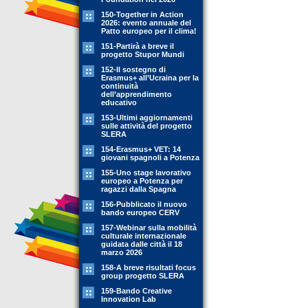
150-Together in Action
2026: evento annuale del
Patto europeo per il clima!
151-Partirà a breve il
progetto Stupor Mundi
152-Il sostegno di
Erasmus+ all’Ucraina per la
continuità
dell’apprendimento
educativo
153-Ultimi aggiornamenti
sulle attività del progetto
SLERA
154-Erasmus+ VET: 14
giovani spagnoli a Potenza
155-Uno stage lavorativo
europeo a Potenza per
ragazzi dalla Spagna
156-Pubblicato il nuovo
bando europeo CERV
157-Webinar sulla mobilità
culturale internazionale
guidata dalle città il 18
marzo 2026
158-A breve risultati focus
group progetto SLERA
159-Bando Creative
Innovation Lab