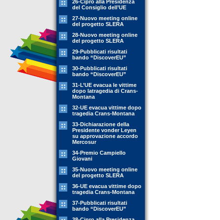
26-Cipro alla Presidenza
del Consiglio dell’UE
27-Nuovo meeting online
del progetto SLERA
28-Nuovo meeting online
del progetto SLERA
29-Pubblicati risultati
bando “DiscoverEU”
30-Pubblicati risultati
bando “DiscoverEU”
31-L’UE evacua le vittime
dopo latragedia di Crans-
Montana
32-UE evacua vittime dopo
tragedia Crans-Montana
33-Dichiarazione della
Presidente vonder Leyen
su approvazione accordo
Mercosur
34-Premio Campiello
Giovani
35-Nuovo meeting online
del progetto SLERA
36-UE evacua vittime dopo
tragedia Crans-Montana
37-Pubblicati risultati
bando “DiscoverEU”
38-Cipro alla Presidenza