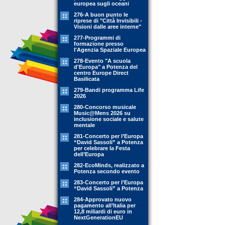
europea sugli oceani
276-A buon punto le
riprese di "Città Invisibili -
Visioni dalle aree interne"
277-Programmi di
formazione presso
l'Agenzia Spaziale Europea
278-Evento "A scuola
d'Europa" a Potenza del
centro Europe Direct
Basilicata
279-Bandi programma Life
2026
280-Concorso musicale
Music@Mens 2026 su
inclusione sociale e salute
mentale
281-Concerto per l’Europa
“David Sassoli” a Potenza
per celebrare la Festa
dell’Europa
282-EcoMinds, realizzato a
Potenza secondo evento
283-Concerto per l’Europa
“David Sassoli” a Potenza
284-Approvato nuovo
pagamento all’Italia per
12,8 miliardi di euro in
NextGenerationEU