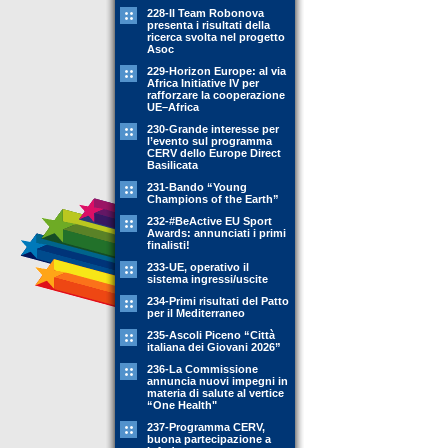
228-Il Team Robonova
presenta i risultati della
ricerca svolta nel progetto
Asoc
229-Horizon Europe: al via
Africa Initiative IV per
rafforzare la cooperazione
UE–Africa
230-Grande interesse per
l’evento sul programma
CERV dello Europe Direct
Basilicata
231-Bando “Young
Champions of the Earth”
232-#BeActive EU Sport
Awards: annunciati i primi
finalisti!
233-UE, operativo il
sistema ingressi/uscite
234-Primi risultati del Patto
per il Mediterraneo
235-Ascoli Piceno “Città
italiana dei Giovani 2026”
236-La Commissione
annuncia nuovi impegni in
materia di salute al vertice
“One Health"
237-Programma CERV,
buona partecipazione a