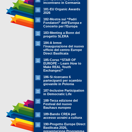
incontrano in Germania
181-EU Organic Awards
2026
182-Mostra sui “Padri
Fondatori” dell’Europa e
Concerto per l’Europa
183-Meeting a Bonn del
progetto SLERA
184-A breve
l’inaugurazione del nuovo
ufficio del centro Europe
Direct Basilicata
185-Corso “STAR OF
EUROPE – Learn How to
Make REAL Youth
Exchanges!”
186-Si ricercano 6
partecipanti per scambio
giovanile in Polonia
187-Inclusive Participation
in Democratic Life
188-Terza edizione del
Festival del nuovo
Bauhaus europeo
189-Bando CREA per
accesso ucraini a cultura
190-Progetto Europe Direct
Basilicata 2026,
presentazione Programma