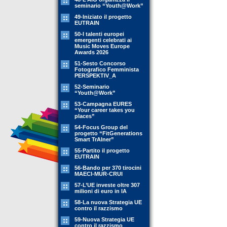
seminario “Youth@Work”
49-Iniziato il progetto
EUTRAIN
50-I talenti europei
emergenti celebrati ai
Music Moves Europe
Awards 2026
51-Sesto Concorso
Fotografico Femminista
PERSPEKTIV_A
52-Seminario
“Youth@Work”
53-Campagna EURES
“Your career takes you
places”
54-Focus Group del
progetto “FitGenerations
Smart TrAIner”
55-Partito il progetto
EUTRAIN
56-Bando per 370 tirocini
MAECI-MUR-CRUI
57-L’UE investe oltre 307
milioni di euro in IA
58-La nuova Strategia UE
contro il razzismo
59-Nuova Strategia UE
contro il razzismo