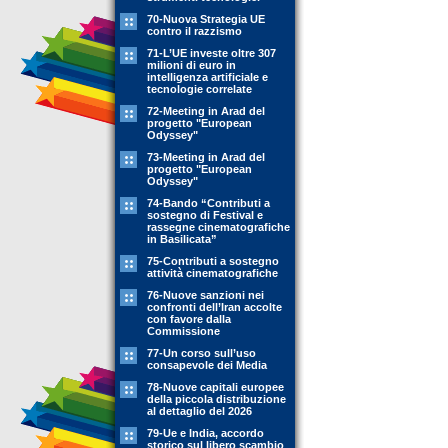
70-Nuova Strategia UE
contro il razzismo
71-L’UE investe oltre 307
milioni di euro in
intelligenza artificiale e
tecnologie correlate
72-Meeting in Arad del
progetto "European
Odyssey"
73-Meeting in Arad del
progetto "European
Odyssey"
74-Bando “Contributi a
sostegno di Festival e
rassegne cinematografiche
in Basilicata”
75-Contributi a sostegno
attività cinematografiche
76-Nuove sanzioni nei
confronti dell’Iran accolte
con favore dalla
Commissione
77-Un corso sull’uso
consapevole dei Media
78-Nuove capitali europee
della piccola distribuzione
al dettaglio del 2026
79-Ue e India, accordo
storico sul libero scambio