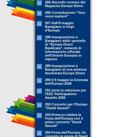
285-Secondo numero del
Magazine Europe Direct
286-Consultazione “Your
voice matters”
287-Dall’8 maggio
Baragiano si tinge
d’Europa
288-Inaugurazione a
Baragiano dello sportello
di “Europe Direct
Basilicata”, network di
informazione ufficiale
dell’Unione Europea in
regione
289-Inaugurazione a
Baragiano di una antenna
decentrata Europe Direct
290-Il 9 maggio la Giornata
dell’Europa 2026
291-perta la selezione per
l’ESC Participations
Awards 2026
292-Concerto per l’Europa
“David Sassoli”
293-Potenza celebra la
Festa dell'Europa con il
primo concerto "David
Sassoli"
294-Festa dell'Europa. Un
concerto in onore di David