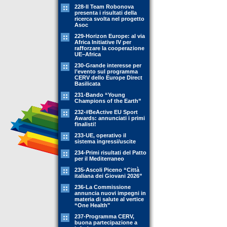
228-Il Team Robonova
presenta i risultati della
ricerca svolta nel progetto
Asoc
229-Horizon Europe: al via
Africa Initiative IV per
rafforzare la cooperazione
UE–Africa
230-Grande interesse per
l’evento sul programma
CERV dello Europe Direct
Basilicata
231-Bando “Young
Champions of the Earth”
232-#BeActive EU Sport
Awards: annunciati i primi
finalisti!
233-UE, operativo il
sistema ingressi/uscite
234-Primi risultati del Patto
per il Mediterraneo
235-Ascoli Piceno “Città
italiana dei Giovani 2026”
236-La Commissione
annuncia nuovi impegni in
materia di salute al vertice
“One Health"
237-Programma CERV,
buona partecipazione a