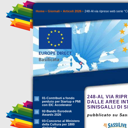
Home
Giornali
Articoli 2026
248-Al via riprese web serie “Città
248-AL VIA RIPR
01-Contributi a fondo
DALLE AREE IN
perduto per Startup e PMI
con EIC Accelerator
SINISGALLI DI 
02-Bando Eurodesk
pubblicato su Sass
Awards 2026
03-Concorso al Ministero
della Cultura per 1800
diplomati