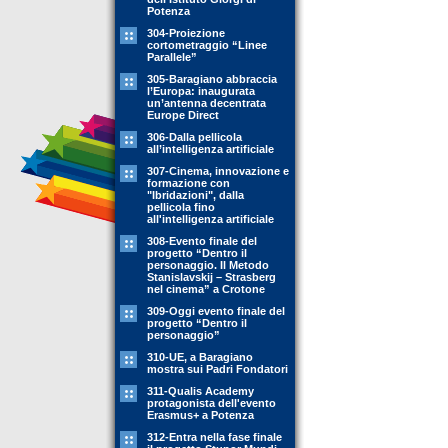
Potenza
304-Proiezione
cortometraggio “Linee
Parallele”
305-Baragiano abbraccia
l’Europa: inaugurata
un’antenna decentrata
Europe Direct
306-Dalla pellicola
all’intelligenza artificiale
307-Cinema, innovazione e
formazione con
"Ibridazioni", dalla
pellicola fino
all'intelligenza artificiale
308-Evento finale del
progetto “Dentro il
personaggio. Il Metodo
Stanislavskij – Strasberg
nel cinema” a Crotone
309-Oggi evento finale del
progetto “Dentro il
personaggio”
310-UE, a Baragiano
mostra sui Padri Fondatori
311-Qualis Academy
protagonista dell'evento
Erasmus+ a Potenza
312-Entra nella fase finale