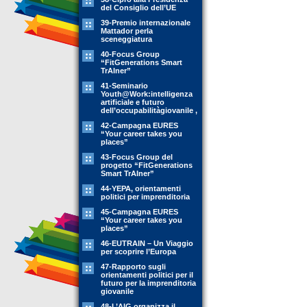
del Consiglio dell’UE
39-Premio internazionale
Mattador perla
sceneggiatura
40-Focus Group
“FitGenerations Smart
TrAIner”
41-Seminario
Youth@Work:intelligenza
artificiale e futuro
dell’occupabilitàgiovanile ,
42-Campagna EURES
“Your career takes you
places”
43-Focus Group del
progetto “FitGenerations
Smart TrAIner”
44-YEPA, orientamenti
politici per imprenditoria
45-Campagna EURES
“Your career takes you
places”
46-EUTRAIN – Un Viaggio
per scoprire l’Europa
47-Rapporto sugli
orientamenti politici per il
futuro per la imprenditoria
giovanile
48-L’AIG organizza il