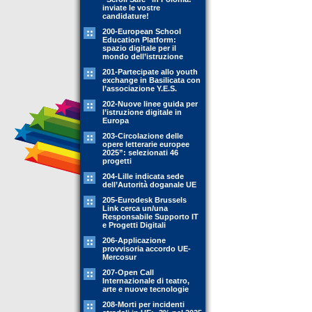
inviate le vostre
candidature!
200-European School
Education Platform:
spazio digitale per il
mondo dell’istruzione
201-Partecipate allo youth
exchange in Basilicata con
l’associazione Y.E.S.
202-Nuove linee guida per
l’istruzione digitale in
Europa
203-Circolazione delle
opere letterarie europee
2025”: selezionati 46
progetti
204-Lille indicata sede
dell’Autorità doganale UE
205-Eurodesk Brussels
Link cerca un/una
Responsabile Supporto IT
e Progetti Digitali
206-Applicazione
provvisoria accordo UE-
Mercosur
207-Open Call
Internazionale di teatro,
arte e nuove tecnologie
208-Morti per incidenti