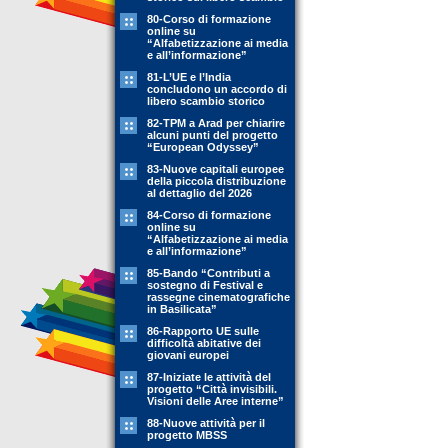
80-Corso di formazione
online su
“Alfabetizzazione ai media
e all’informazione”
81-L’UE e l’India
concludono un accordo di
libero scambio storico
82-TPM a Arad per chiarire
alcuni punti del progetto
“European Odyssey”
83-Nuove capitali europee
della piccola distribuzione
al dettaglio del 2026
84-Corso di formazione
online su
“Alfabetizzazione ai media
e all’informazione”
85-Bando “Contributi a
sostegno di Festival e
rassegne cinematografiche
in Basilicata”
86-Rapporto UE sulle
difficoltà abitative dei
giovani europei
87-Iniziate le attività del
progetto “Città invisibili.
Visioni delle Aree interne”
88-Nuove attività per il
progetto MBSS