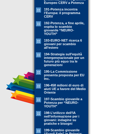
Europeo CERV a Potenza
191-Potenza incontra
l'Europa: il programma
CERV
192-Potenza, a fine aprile,
ospita lo scambio
giovanile “NEURO-
YOUTH”
193-EURO-NET ricerca 6
giovani per scambio
all’estero
194-Strategia sull’equità
intergenerazionale per un
futuro più equo tra le
generazioni
195-La Commissione
presenta proposta per EU
Inc.
196-458 milioni di euro di
aiuti UE a favore del Medio
Oriente
197-Scambio giovanile a
Potenza per “NEURO-
YOUTH”
198-L’utilizzo dell’IA
nell’informazione per i
giovani: indagine su
pratiche e bisogni
199-Scambio giovanile
“Scroll Safe” in Polonia: