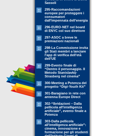
Sassoli
295-Raccomandazioni
europee per proteggere i
consumatori
dall’impennata dell’energia
296-EURO-NET nel board
di ENYC col suo direttore
297-ASOC a breve le
premiazioni nazionali
298-La Commissione invita
gli Stati membri a lanciare
l’app di verifica dell’età
dell’UE
299-Evento finale di
“Dentro il personaggio. Il
Metodo Stanislavkij-
Strasberg nel cinema”
300-Meeting a Potenza del
progetto “Digi-Youth Kit”
301-Baragiano in rete con
antenna Europe Direct
302-“Ibridazioni – Dalla
pellicola all’intelligenza
artificiale”, evento finale a
Potenza
303-Dalla pellicola
all’intelligenza artificiale”:
cinema, innovazione e
formazione per gli studenti
dell’Istituto Giorgi di