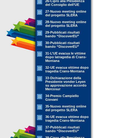
26-Cipro alla Presidenza
del Consiglio dell’UE
27-Nuovo meeting online
del progetto SLERA
28-Nuovo meeting online
del progetto SLERA
29-Pubblicati risultati
bando “DiscoverEU”
30-Pubblicati risultati
bando “DiscoverEU”
31-L’UE evacua le vittime
dopo latragedia di Crans-
Montana
32-UE evacua vittime dopo
tragedia Crans-Montana
33-Dichiarazione della
Presidente vonder Leyen
su approvazione accordo
Mercosur
34-Premio Campiello
Giovani
35-Nuovo meeting online
del progetto SLERA
36-UE evacua vittime dopo
tragedia Crans-Montana
37-Pubblicati risultati
bando “DiscoverEU”
38-Cipro alla Presidenza