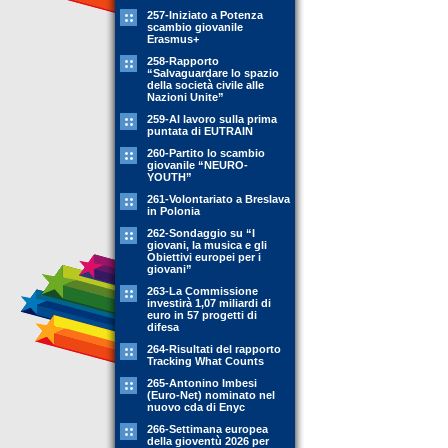
257-Iniziato a Potenza
scambio giovanile
Erasmus+
258-Rapporto
“Salvaguardare lo spazio
della società civile alle
Nazioni Unite”
259-Al lavoro sulla prima
puntata di EUTRAIN
260-Partito lo scambio
giovanile “NEURO-
YOUTH”
261-Volontariato a Breslava
in Polonia
262-Sondaggio su “I
giovani, la musica e gli
Obiettivi europei per i
giovani”
263-La Commissione
investirà 1,07 miliardi di
euro in 57 progetti di
difesa
264-Risultati del rapporto
Tracking What Counts
265-Antonino Imbesi
(Euro-Net) nominato nel
nuovo cda di Enyc
266-Settimana europea
della gioventù 2026 per