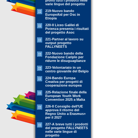
pronti tutti i prodotti nelle
varie lingue del progetto
219-Nuovo bando
EuropeAid per Osc in
Etiopia
220-Il Liceo Galilei di
Potenza presenta i risultati
del progetto Asoc
221-Partner al lavoro su
output progetto
FALLYNEETS
222-Nuovo bando della
Fondazione Cariplo per
ridurre le disuguaglianze
223-Volontariato in un
centro giovanile del Belgio
224-Bando Europa
Creativa per progetti di
cooperazione europea
225-Relazione finale della
European Youth Work
Convention 2025 a Malta
226-Il Consiglio dell’UE
approva il ritorno del
Regno Unito a Erasmus+
per il 2027
227-A breve tutti i prodotti
del progetto FALLYNEETS
nelle varie lingue di
progetto