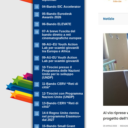
04-Bando EIC Accelerator
05-Bando Eurodesk
Awards 2026
06-Bando ELEVATE
07-A breve l’uscita del
bando diretto a reti
cinematografiche europee
08-AU–EU Youth Action
Lab per scambi giovanili
tra Europa e Africa
09-AU-EU Youth Action
Lab per scambi giovanili
10-Tirocini presso il
Programma delle Nazioni
Unite per lo sviluppo
(UNDP)
11-Bando CERV “Reti di
città”
12-Tirocini con Programma
Nazioni Unite (UNDP)
13-Bando CERV “Reti di
città”
14-Il Regno Unito rientra
nel programma Erasmus+
dal 2027
15-Bando Small Grant