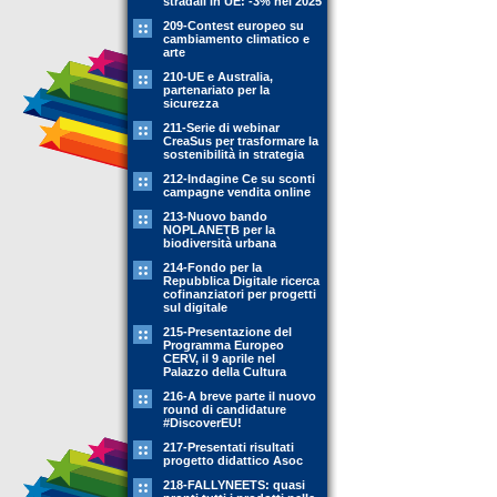
stradali in UE: -3% nel 2025
209-Contest europeo su
cambiamento climatico e
arte
210-UE e Australia,
partenariato per la
sicurezza
211-Serie di webinar
CreaSus per trasformare la
sostenibilità in strategia
212-Indagine Ce su sconti
campagne vendita online
213-Nuovo bando
NOPLANETB per la
biodiversità urbana
214-Fondo per la
Repubblica Digitale ricerca
cofinanziatori per progetti
sul digitale
215-Presentazione del
Programma Europeo
CERV, il 9 aprile nel
Palazzo della Cultura
216-A breve parte il nuovo
round di candidature
#DiscoverEU!
217-Presentati risultati
progetto didattico Asoc
218-FALLYNEETS: quasi