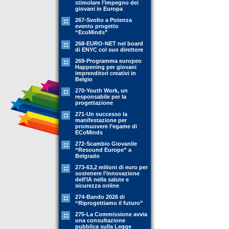
stimolare l’impegno dei
giovani in Europa
267-Svolto a Potenza
evento progetto
“EcoMinds”
268-EURO-NET nel board
di ENYC col suo direttore
269-Programma europeo
Happening per giovani
imprenditori creativi in
Belgio
270-Youth Work, un
responsabile per la
progettazione
271-Un successo la
manifestazione per
promuovere l’egame di
ECoMinds
272-Scambio Giovanile
“Resound Europe” a
Belgrado
273-63,2 milioni di euro per
sostenere l’innovazione
dell’IA nella salute e
sicurezza online
274-Bando 2026 di
“Riprogettiamo il futuro”
275-La Commissione avvia
una consultazione
pubblica sulla Legge