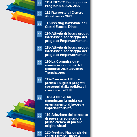
111-UNESCO Participation
Programme 2026-2027
112-Rapporto di Genere
AlmaLaurea 2026
113-Meeting nazionale dei
Centri Europe Direct
114-Attività di focus group,
interviste e sondaggio del
progetto EmpowerHement
115-Attività di focus group,
interviste e sondaggio del
progetto EmpowerHement
116-La Commissione
annuncia i vincitori del
concorso 2025 Juvenes
Translatores
117-Concorso UE che
premia i migliori progetti
sostenuti dalla politica di
coesione dell’UE
118-GODESK ha
completato la guida su
orientamento al lavoro e
imprenditorialità
119-Adozione del concetto
di paese terzo sicuro e
primo elenco di paesi di
origine sicuri
120-Meeting Nazionale dei
centri Europe Direct A