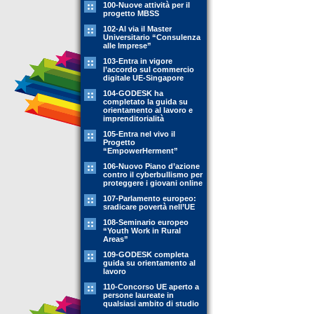
100-Nuove attività per il
progetto MBSS
102-Al via il Master
Universitario “Consulenza
alle Imprese”
103-Entra in vigore
l’accordo sul commercio
digitale UE-Singapore
104-GODESK ha
completato la guida su
orientamento al lavoro e
imprenditorialità
105-Entra nel vivo il
Progetto
“EmpowerHerment”
106-Nuovo Piano d’azione
contro il cyberbullismo per
proteggere i giovani online
107-Parlamento europeo:
sradicare povertà nell’UE
108-Seminario europeo
“Youth Work in Rural
Areas”
109-GODESK completa
guida su orientamento al
lavoro
110-Concorso UE aperto a
persone laureate in
qualsiasi ambito di studio