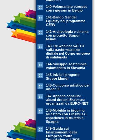
140-Volontariato europeo
con i giovani in Belgio
141-Bando Gender
Equality nel programma
CERV
142-Archeologia e cinema
con progetto Stupor
Mundi
143-Tre webinar SALTO
sulla trasformazione
digitale nel Corpo europeo
di solidarietà
144-Sviluppo sostenibile,
volontariato in Slovenia
145-Inizia il progetto
Stupor Mundi
146-Concorso artistico per
under 35
147-Appena conclusi
alcuni tirocini Erasmus+
organizzati da EURO-NET
148-Mobilità in tirocinio
all'estero con Erasmus+:
esperienze in Austria e
Spagna
149-Guida sui
finanziamenti della
European Youth
Foundation nel 2026