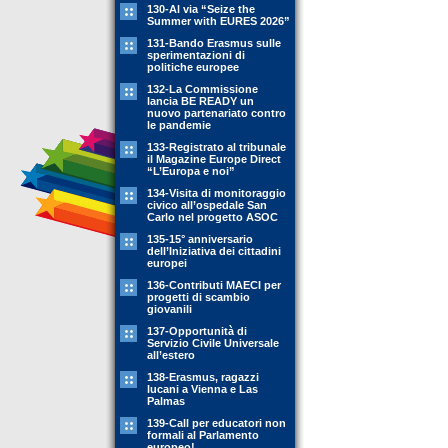
130-Al via “Seize the
Summer with EURES 2026”
131-Bando Erasmus sulle
sperimentazioni di
politiche europee
132-La Commissione
lancia BE READY un
nuovo partenariato contro
le pandemie
133-Registrato al tribunale
il Magazine Europe Direct
“L’Europa e noi”
134-Visita di monitoraggio
civico all’ospedale San
Carlo nel progetto ASOC
135-15° anniversario
dell’Iniziativa dei cittadini
europei
136-Contributi MAECI per
progetti di scambio
giovanili
137-Opportunità di
Servizio Civile Universale
all’estero
138-Erasmus, ragazzi
lucani a Vienna e Las
Palmas
139-Call per educatori non
formali al Parlamento
europeo!