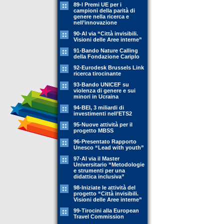
89-l Premi UE per i
campioni della parità di
genere nella ricerca e
nell’innovazione
90-Al via “Città invisibili.
Visioni delle Aree interne”
91-Bando Nature Calling
della Fondazione Cariplo
92-Eurodesk Brussels Link
ricerca tirocinante
93-Bando UNICEF su
violenza di genere e sui
minori in Ucraina
94-BEI, 3 miliardi di
investimenti nell’ETS2
95-Nuove attività per il
progetto MBSS
96-Presentato Rapporto
Unesco “Lead with youth”
97-Al via il Master
Universitario “Metodologie
e strumenti per una
didattica inclusiva”
98-Iniziate le attività del
progetto “Città invisibili.
Visioni delle Aree interne”
99-Tirocini alla European
Travel Commission