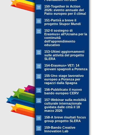
150-Together in Action
2026: evento annuale del
Patto europeo per il clima!
151-Partirà a breve il
progetto Stupor Mundi
152-Il sostegno di
Erasmus+ all’Ucraina per la
continuità
dell’apprendimento
educativo
153-Ultimi aggiornamenti
sulle attività del progetto
SLERA
154-Erasmus+ VET: 14
giovani spagnoli a Potenza
155-Uno stage lavorativo
europeo a Potenza per
ragazzi dalla Spagna
156-Pubblicato il nuovo
bando europeo CERV
157-Webinar sulla mobilità
culturale internazionale
guidata dalle città il 18
marzo 2026
158-A breve risultati focus
group progetto SLERA
159-Bando Creative
Innovation Lab