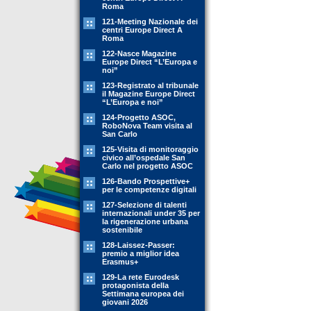
Roma
121-Meeting Nazionale dei
centri Europe Direct A
Roma
122-Nasce Magazine
Europe Direct “L’Europa e
noi”
123-Registrato al tribunale
il Magazine Europe Direct
“L’Europa e noi”
124-Progetto ASOC,
RoboNova Team visita al
San Carlo
125-Visita di monitoraggio
civico all’ospedale San
Carlo nel progetto ASOC
126-Bando Prospettive+
per le competenze digitali
127-Selezione di talenti
internazionali under 35 per
la rigenerazione urbana
sostenibile
128-Laissez-Passer:
premio a miglior idea
Erasmus+
129-La rete Eurodesk
protagonista della
Settimana europea dei
giovani 2026