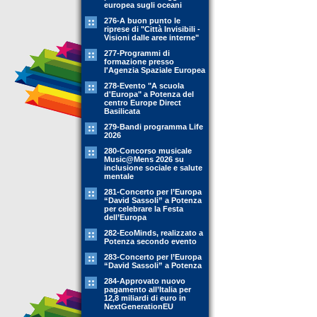
europea sugli oceani
276-A buon punto le
riprese di "Città Invisibili -
Visioni dalle aree interne"
277-Programmi di
formazione presso
l'Agenzia Spaziale Europea
278-Evento "A scuola
d'Europa" a Potenza del
centro Europe Direct
Basilicata
279-Bandi programma Life
2026
280-Concorso musicale
Music@Mens 2026 su
inclusione sociale e salute
mentale
281-Concerto per l’Europa
“David Sassoli” a Potenza
per celebrare la Festa
dell’Europa
282-EcoMinds, realizzato a
Potenza secondo evento
283-Concerto per l’Europa
“David Sassoli” a Potenza
284-Approvato nuovo
pagamento all’Italia per
12,8 miliardi di euro in
NextGenerationEU