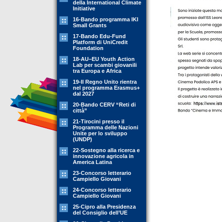
della International Climate
Initiative
16-Bando programma IKI
Small Grants
17-Bando Edu-Fund
Platform di UniCredit
Foundation
18-AU–EU Youth Action
Lab per scambi giovanili
tra Europa e Africa
19-Il Regno Unito rientra
nel programma Erasmus+
dal 2027
20-Bando CERV “Reti di
città”
21-Tirocini presso il
Programma delle Nazioni
Unite per lo sviluppo
(UNDP)
22-Sostegno alla ricerca e
innovazione agricola in
America Latina
23-Concorso letterario
Campiello Giovani
24-Concorso letterario
Campiello Giovani
25-Cipro alla Presidenza
del Consiglio dell’UE