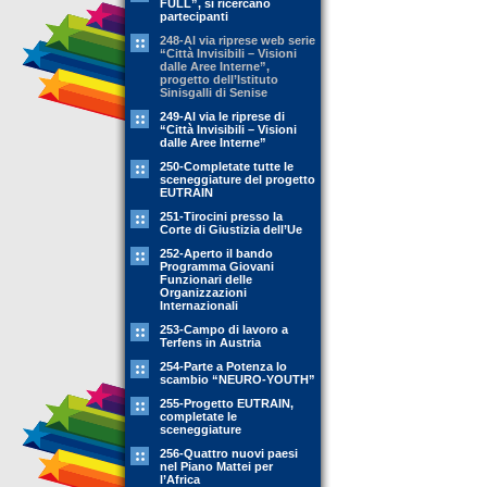
FULL”, si ricercano
partecipanti
248-Al via riprese web serie
“Città Invisibili – Visioni
dalle Aree Interne”,
progetto dell’Istituto
Sinisgalli di Senise
249-Al via le riprese di
“Città Invisibili – Visioni
dalle Aree Interne”
250-Completate tutte le
sceneggiature del progetto
EUTRAIN
251-Tirocini presso la
Corte di Giustizia dell’Ue
252-Aperto il bando
Programma Giovani
Funzionari delle
Organizzazioni
Internazionali
253-Campo di lavoro a
Terfens in Austria
254-Parte a Potenza lo
scambio “NEURO-YOUTH”
255-Progetto EUTRAIN,
completate le
sceneggiature
256-Quattro nuovi paesi
nel Piano Mattei per
l’Africa