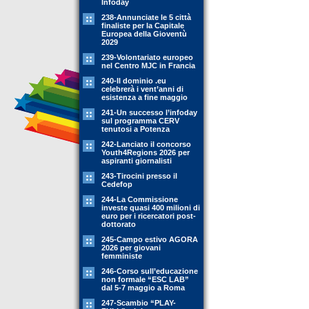
Infoday
238-Annunciate le 5 città
finaliste per la Capitale
Europea della Gioventù
2029
239-Volontariato europeo
nel Centro MJC in Francia
240-Il dominio .eu
celebrerà i vent’anni di
esistenza a fine maggio
241-Un successo l’infoday
sul programma CERV
tenutosi a Potenza
242-Lanciato il concorso
Youth4Regions 2026 per
aspiranti giornalisti
243-Tirocini presso il
Cedefop
244-La Commissione
investe quasi 400 milioni di
euro per i ricercatori post-
dottorato
245-Campo estivo AGORA
2026 per giovani
femministe
246-Corso sull’educazione
non formale “ESC LAB”
dal 5-7 maggio a Roma
247-Scambio “PLAY-