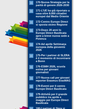
170-Nuova Strategia per la
parità di genere 2026-2030
171-L’UE ha già riportato a
casa oltre 8.000 cittadini
europei dal Medio Oriente
172-Centro Europe Direct
si sposta vicino Regione
173-Dopo 20 anni lo
Europe Direct Basilicata
apre a breve nuova sede a
Potenza
174-Ad aprile Settimana
europea della gioventù
2026
175-Per i partner di SLERA
è il momento di incontrarsi
a Bonn
176-ESMH 2026, scuola
estiva per giovani
giornalisti
177-Nuova call per giovani
reporter Erasmus ErasMAG
178-Eventi per il centro
Europe Direct Basilicata
179-Attività per il grande
pubblico tra aprile e
maggio per Europe Direct
Basilicata
180-I partner di Slera si