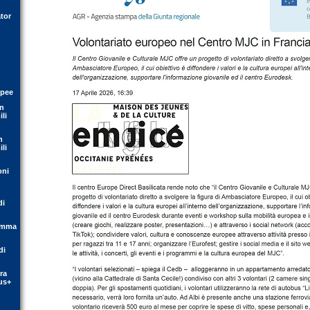
tor
opee
on
li
n
li
oni
di
ramma
di
ra
us+