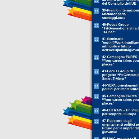
del Consiglio dell’UE
39-Premio internazion
Mattador perla
sceneggiatura
40-Focus Group
“FitGenerations Smart
TrAIner”
41-Seminario
Youth@Work:intellige
artificiale e futuro
dell’occupabilitàgiovan
42-Campagna EURES
“Your career takes you
places”
43-Focus Group del
progetto “FitGenerati
Smart TrAIner”
44-YEPA, orientamenti
politici per imprendito
45-Campagna EURES
“Your career takes you
places”
46-EUTRAIN – Un Viag
per scoprire l’Europa
47-Rapporto sugli
orientamenti politici pe
futuro per la imprendit
giovanile
48-L’AIG organizza il