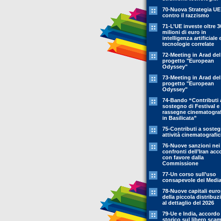
70-Nuova Strategia UE
contro il razzismo
71-L’UE investe oltre 3
milioni di euro in
intelligenza artificiale 
tecnologie correlate
72-Meeting in Arad del
progetto "European
Odyssey"
73-Meeting in Arad del
progetto "European
Odyssey"
74-Bando “Contributi 
sostegno di Festival e
rassegne cinematogra
in Basilicata”
75-Contributi a soste
attività cinematografi
76-Nuove sanzioni nei
confronti dell’Iran acc
con favore dalla
Commissione
77-Un corso sull’uso
consapevole dei Medi
78-Nuove capitali eur
della piccola distribuz
al dettaglio del 2026
79-Ue e India, accordo
storico sul libero sca