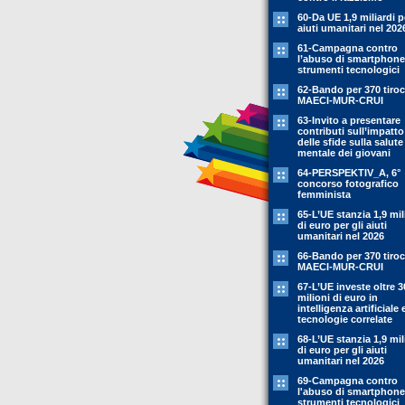
60-Da UE 1,9 miliardi p
aiuti umanitari nel 202
61-Campagna contro
l’abuso di smartphone
strumenti tecnologici
62-Bando per 370 tiroc
MAECI-MUR-CRUI
63-Invito a presentare
contributi sull’impatto
delle sfide sulla salute
mentale dei giovani
64-PERSPEKTIV_A, 6°
concorso fotografico
femminista
65-L’UE stanzia 1,9 mil
di euro per gli aiuti
umanitari nel 2026
66-Bando per 370 tiroc
MAECI-MUR-CRUI
67-L’UE investe oltre 3
milioni di euro in
intelligenza artificiale 
tecnologie correlate
68-L’UE stanzia 1,9 mil
di euro per gli aiuti
umanitari nel 2026
69-Campagna contro
l'abuso di smartphone
strumenti tecnologici