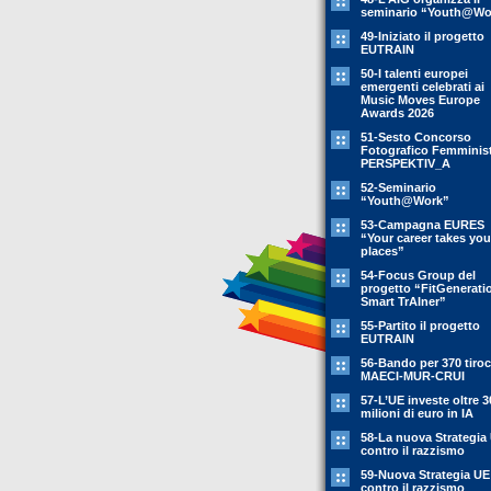
seminario “Youth@Wo
49-Iniziato il progetto
EUTRAIN
50-I talenti europei
emergenti celebrati ai
Music Moves Europe
Awards 2026
51-Sesto Concorso
Fotografico Femminis
PERSPEKTIV_A
52-Seminario
“Youth@Work”
53-Campagna EURES
“Your career takes you
places”
54-Focus Group del
progetto “FitGenerati
Smart TrAIner”
55-Partito il progetto
EUTRAIN
56-Bando per 370 tiroc
MAECI-MUR-CRUI
57-L’UE investe oltre 3
milioni di euro in IA
58-La nuova Strategia
contro il razzismo
59-Nuova Strategia UE
contro il razzismo