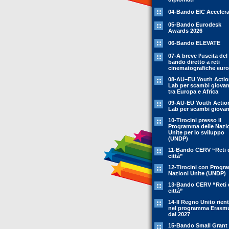
04-Bando EIC Accelera
05-Bando Eurodesk
Awards 2026
06-Bando ELEVATE
07-A breve l’uscita del
bando diretto a reti
cinematografiche eur
08-AU–EU Youth Acti
Lab per scambi giovani
tra Europa e Africa
09-AU-EU Youth Actio
Lab per scambi giovani
10-Tirocini presso il
Programma delle Nazi
Unite per lo sviluppo
(UNDP)
11-Bando CERV “Reti 
città”
12-Tirocini con Prog
Nazioni Unite (UNDP)
13-Bando CERV “Reti 
città”
14-Il Regno Unito rient
nel programma Erasm
dal 2027
15-Bando Small Grant