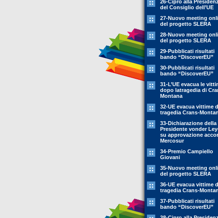
26-Cipro alla Presiden
del Consiglio dell’UE
27-Nuovo meeting onl
del progetto SLERA
28-Nuovo meeting onl
del progetto SLERA
29-Pubblicati risultati
bando “DiscoverEU”
30-Pubblicati risultati
bando “DiscoverEU”
31-L’UE evacua le vitt
dopo latragedia di Cra
Montana
32-UE evacua vittime 
tragedia Crans-Monta
33-Dichiarazione della
Presidente vonder Le
su approvazione acco
Mercosur
34-Premio Campiello
Giovani
35-Nuovo meeting onl
del progetto SLERA
36-UE evacua vittime 
tragedia Crans-Monta
37-Pubblicati risultati
bando “DiscoverEU”
38-Cipro alla Presiden