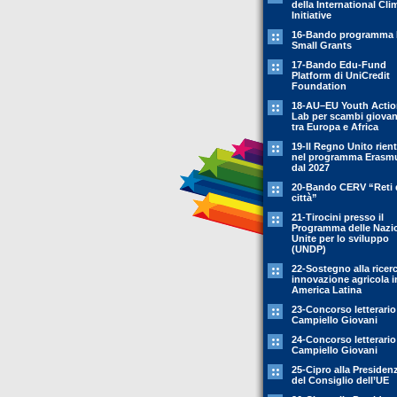
della International Cli
Initiative
16-Bando programma 
Small Grants
17-Bando Edu-Fund
Platform di UniCredit
Foundation
18-AU–EU Youth Acti
Lab per scambi giovani
tra Europa e Africa
19-Il Regno Unito rient
nel programma Erasm
dal 2027
20-Bando CERV “Reti 
città”
21-Tirocini presso il
Programma delle Nazi
Unite per lo sviluppo
(UNDP)
22-Sostegno alla ricer
innovazione agricola i
America Latina
23-Concorso letterario
Campiello Giovani
24-Concorso letterario
Campiello Giovani
25-Cipro alla Presiden
del Consiglio dell’UE