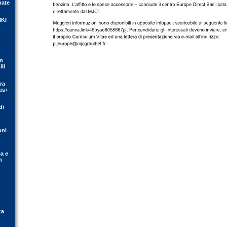
mate
IKI
on
li
ra
us+
di
oni
ca e
n
za