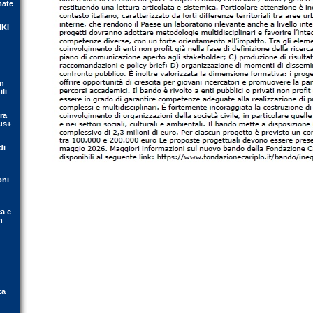
mate
IKI
on
li
ra
us+
di
oni
ca e
n
za