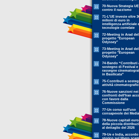
70-Nuova Strategia UE
contro il razzismo
71-L’UE investe oltre 3
milioni di euro in
intelligenza artificiale 
tecnologie correlate
72-Meeting in Arad del
progetto "European
Odyssey"
73-Meeting in Arad del
progetto "European
Odyssey"
74-Bando “Contributi 
sostegno di Festival e
rassegne cinematogra
in Basilicata”
75-Contributi a soste
attività cinematografi
76-Nuove sanzioni nei
confronti dell’Iran acc
con favore dalla
Commissione
77-Un corso sull’uso
consapevole dei Medi
78-Nuove capitali eur
della piccola distribuz
al dettaglio del 2026
79-Ue e India, accordo
storico sul libero sca