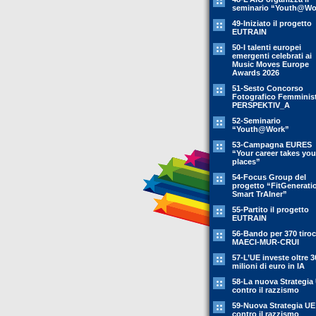
seminario “Youth@Wo
49-Iniziato il progetto
EUTRAIN
50-I talenti europei
emergenti celebrati ai
Music Moves Europe
Awards 2026
51-Sesto Concorso
Fotografico Femminis
PERSPEKTIV_A
52-Seminario
“Youth@Work”
53-Campagna EURES
“Your career takes you
places”
54-Focus Group del
progetto “FitGenerati
Smart TrAIner”
55-Partito il progetto
EUTRAIN
56-Bando per 370 tiroc
MAECI-MUR-CRUI
57-L’UE investe oltre 3
milioni di euro in IA
58-La nuova Strategia
contro il razzismo
59-Nuova Strategia UE
contro il razzismo