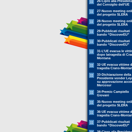
26-Cipro alla Presiden
del Consiglio dell’UE
27-Nuovo meeting onl
del progetto SLERA
28-Nuovo meeting onl
del progetto SLERA
29-Pubblicati risultati
bando “DiscoverEU”
30-Pubblicati risultati
bando “DiscoverEU”
31-L’UE evacua le vitt
dopo latragedia di Cra
Montana
32-UE evacua vittime 
tragedia Crans-Monta
33-Dichiarazione della
Presidente vonder Le
su approvazione acco
Mercosur
34-Premio Campiello
Giovani
35-Nuovo meeting onl
del progetto SLERA
36-UE evacua vittime 
tragedia Crans-Monta
37-Pubblicati risultati
bando “DiscoverEU”
38-Cipro alla Presiden