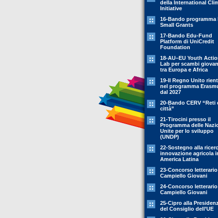
della International Cli
Initiative
16-Bando programma 
Small Grants
17-Bando Edu-Fund
Platform di UniCredit
Foundation
18-AU–EU Youth Acti
Lab per scambi giovani
tra Europa e Africa
19-Il Regno Unito rient
nel programma Erasm
dal 2027
20-Bando CERV “Reti 
città”
21-Tirocini presso il
Programma delle Nazi
Unite per lo sviluppo
(UNDP)
22-Sostegno alla ricer
innovazione agricola i
America Latina
23-Concorso letterario
Campiello Giovani
24-Concorso letterario
Campiello Giovani
25-Cipro alla Presiden
del Consiglio dell’UE