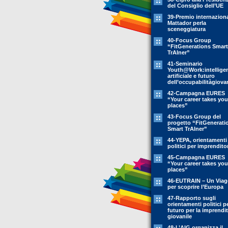
del Consiglio dell’UE
39-Premio internazion
Mattador perla
sceneggiatura
40-Focus Group
“FitGenerations Smart
TrAIner”
41-Seminario
Youth@Work:intellige
artificiale e futuro
dell’occupabilitàgiovan
42-Campagna EURES
“Your career takes you
places”
43-Focus Group del
progetto “FitGenerati
Smart TrAIner”
44-YEPA, orientamenti
politici per imprendito
45-Campagna EURES
“Your career takes you
places”
46-EUTRAIN – Un Viag
per scoprire l’Europa
47-Rapporto sugli
orientamenti politici pe
futuro per la imprendit
giovanile
48-L’AIG organizza il