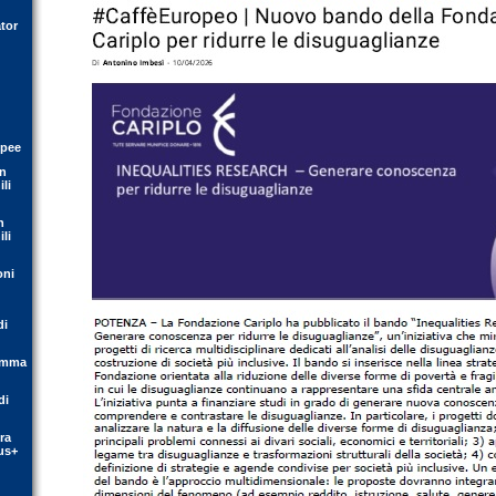
tor
opee
on
li
n
li
oni
di
ramma
di
ra
us+