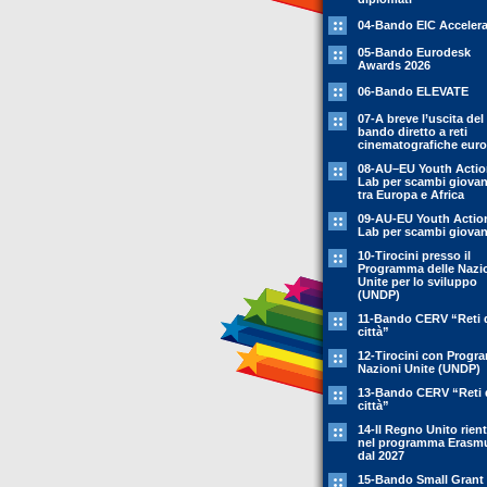
04-Bando EIC Accelera
05-Bando Eurodesk
Awards 2026
06-Bando ELEVATE
07-A breve l’uscita del
bando diretto a reti
cinematografiche eur
08-AU–EU Youth Acti
Lab per scambi giovani
tra Europa e Africa
09-AU-EU Youth Actio
Lab per scambi giovani
10-Tirocini presso il
Programma delle Nazi
Unite per lo sviluppo
(UNDP)
11-Bando CERV “Reti 
città”
12-Tirocini con Prog
Nazioni Unite (UNDP)
13-Bando CERV “Reti 
città”
14-Il Regno Unito rient
nel programma Erasm
dal 2027
15-Bando Small Grant