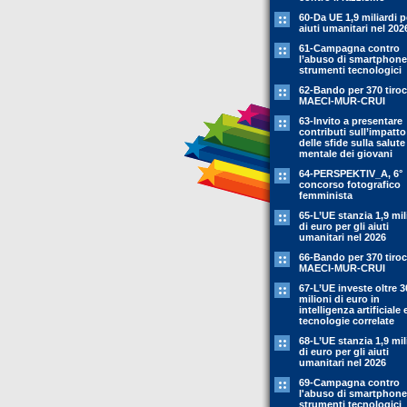
60-Da UE 1,9 miliardi p
aiuti umanitari nel 202
61-Campagna contro
l’abuso di smartphone
strumenti tecnologici
62-Bando per 370 tiroc
MAECI-MUR-CRUI
63-Invito a presentare
contributi sull’impatto
delle sfide sulla salute
mentale dei giovani
64-PERSPEKTIV_A, 6°
concorso fotografico
femminista
65-L’UE stanzia 1,9 mil
di euro per gli aiuti
umanitari nel 2026
66-Bando per 370 tiroc
MAECI-MUR-CRUI
67-L’UE investe oltre 3
milioni di euro in
intelligenza artificiale 
tecnologie correlate
68-L’UE stanzia 1,9 mil
di euro per gli aiuti
umanitari nel 2026
69-Campagna contro
l'abuso di smartphone
strumenti tecnologici