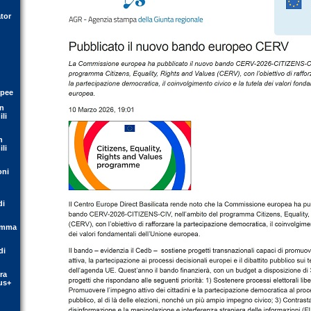
tor
opee
on
li
n
li
oni
di
ramma
di
ra
us+