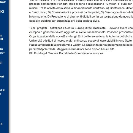
mate
IKI
on
li
ra
us+
di
oni
ca e
n
za