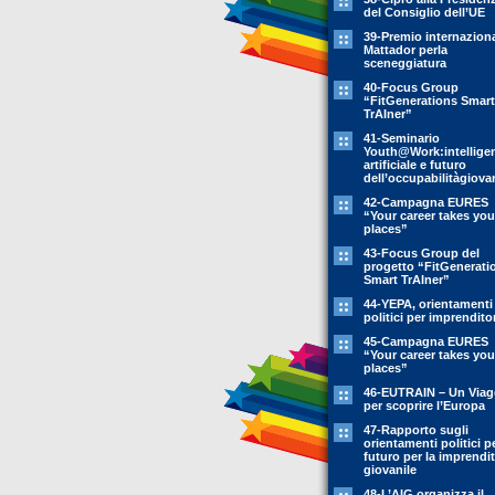
del Consiglio dell’UE
39-Premio internazion
Mattador perla
sceneggiatura
40-Focus Group
“FitGenerations Smart
TrAIner”
41-Seminario
Youth@Work:intellige
artificiale e futuro
dell’occupabilitàgiovan
42-Campagna EURES
“Your career takes you
places”
43-Focus Group del
progetto “FitGenerati
Smart TrAIner”
44-YEPA, orientamenti
politici per imprendito
45-Campagna EURES
“Your career takes you
places”
46-EUTRAIN – Un Viag
per scoprire l’Europa
47-Rapporto sugli
orientamenti politici pe
futuro per la imprendit
giovanile
48-L’AIG organizza il