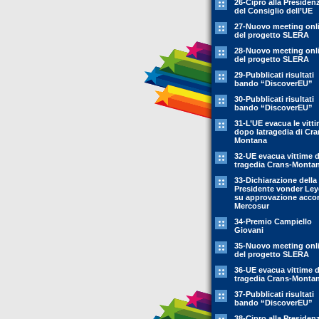
26-Cipro alla Presiden
del Consiglio dell’UE
27-Nuovo meeting onl
del progetto SLERA
28-Nuovo meeting onl
del progetto SLERA
29-Pubblicati risultati
bando “DiscoverEU”
30-Pubblicati risultati
bando “DiscoverEU”
31-L’UE evacua le vitt
dopo latragedia di Cra
Montana
32-UE evacua vittime 
tragedia Crans-Monta
33-Dichiarazione della
Presidente vonder Le
su approvazione acco
Mercosur
34-Premio Campiello
Giovani
35-Nuovo meeting onl
del progetto SLERA
36-UE evacua vittime 
tragedia Crans-Monta
37-Pubblicati risultati
bando “DiscoverEU”
38-Cipro alla Presiden