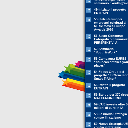
seminario “Youth@Wo
49-Iniziato il progetto
EUTRAIN
50-I talenti europei
emergenti celebrati ai
Music Moves Europe
Awards 2026
51-Sesto Concorso
Fotografico Femminis
PERSPEKTIV_A
52-Seminario
“Youth@Work”
53-Campagna EURES
“Your career takes you
places”
54-Focus Group del
progetto “FitGenerati
Smart TrAIner”
55-Partito il progetto
EUTRAIN
56-Bando per 370 tiroc
MAECI-MUR-CRUI
57-L’UE investe oltre 3
milioni di euro in IA
58-La nuova Strategia
contro il razzismo
59-Nuova Strategia UE
contro il razzismo