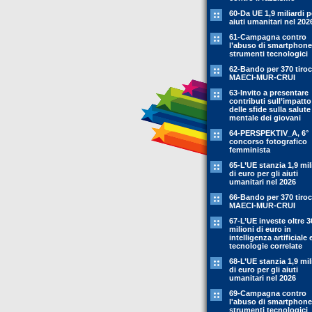
60-Da UE 1,9 miliardi p
aiuti umanitari nel 202
61-Campagna contro
l’abuso di smartphone
strumenti tecnologici
62-Bando per 370 tiroc
MAECI-MUR-CRUI
63-Invito a presentare
contributi sull’impatto
delle sfide sulla salute
mentale dei giovani
64-PERSPEKTIV_A, 6°
concorso fotografico
femminista
65-L’UE stanzia 1,9 mil
di euro per gli aiuti
umanitari nel 2026
66-Bando per 370 tiroc
MAECI-MUR-CRUI
67-L’UE investe oltre 3
milioni di euro in
intelligenza artificiale 
tecnologie correlate
68-L’UE stanzia 1,9 mil
di euro per gli aiuti
umanitari nel 2026
69-Campagna contro
l'abuso di smartphone
strumenti tecnologici