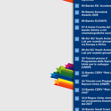
04-Bando EIC Accelera
05-Bando Eurodesk
Awards 2026
06-Bando ELEVATE
07-A breve l’uscita del
bando diretto a reti
cinematografiche eur
08-AU–EU Youth Acti
Lab per scambi giovani
tra Europa e Africa
09-AU-EU Youth Actio
Lab per scambi giovani
10-Tirocini presso il
Programma delle Nazi
Unite per lo sviluppo
(UNDP)
11-Bando CERV “Reti 
città”
12-Tirocini con Prog
Nazioni Unite (UNDP)
13-Bando CERV “Reti 
città”
14-Il Regno Unito rient
nel programma Erasm
dal 2027
15-Bando Small Grant