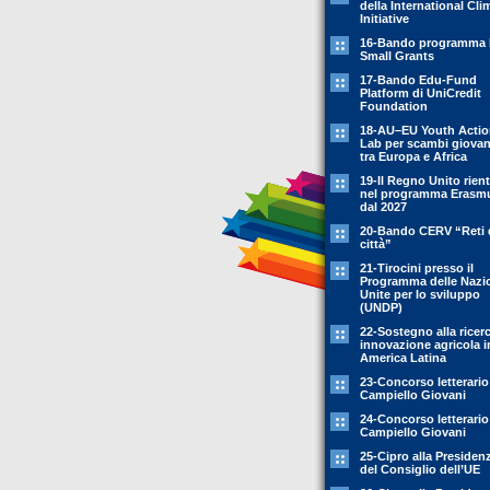
della International Cli
Initiative
16-Bando programma 
Small Grants
17-Bando Edu-Fund
Platform di UniCredit
Foundation
18-AU–EU Youth Acti
Lab per scambi giovani
tra Europa e Africa
19-Il Regno Unito rient
nel programma Erasm
dal 2027
20-Bando CERV “Reti 
città”
21-Tirocini presso il
Programma delle Nazi
Unite per lo sviluppo
(UNDP)
22-Sostegno alla ricer
innovazione agricola i
America Latina
23-Concorso letterario
Campiello Giovani
24-Concorso letterario
Campiello Giovani
25-Cipro alla Presiden
del Consiglio dell’UE