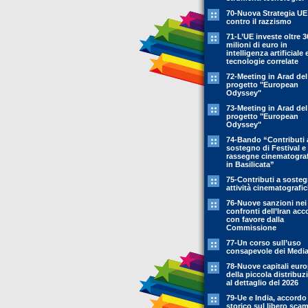
70-Nuova Strategia UE
contro il razzismo
71-L’UE investe oltre 3
milioni di euro in
intelligenza artificiale 
tecnologie correlate
72-Meeting in Arad del
progetto "European
Odyssey"
73-Meeting in Arad del
progetto "European
Odyssey"
74-Bando “Contributi 
sostegno di Festival e
rassegne cinematogra
in Basilicata”
75-Contributi a soste
attività cinematografi
76-Nuove sanzioni nei
confronti dell’Iran acc
con favore dalla
Commissione
77-Un corso sull’uso
consapevole dei Medi
78-Nuove capitali eur
della piccola distribuz
al dettaglio del 2026
79-Ue e India, accordo
storico sul libero sca