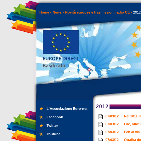
Home
News
Novità europee e trasmissioni radio CE
2012
2012
L'Associazione Euro-net
07/03/12
Nel 2011 l
Facebook
07/03/12
Pac, olio: 
Twitter
07/03/12
Pei: al vi
Youtube
07/03/12
Qualità d