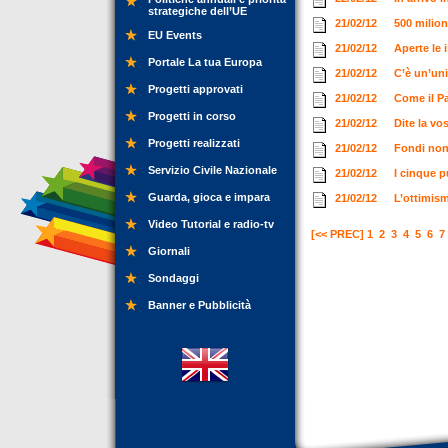
strategiche dell’UE
21/02/12
500 milion
EU Events
21/02/12
Aperte le 
Portale La tua Europa
21/02/12
C’è un’uni
Progetti approvati
21/02/12
Come il P
Progetti in corso
21/02/12
Dite la vo
Progetti realizzati
21/02/12
Fondi non 
Servizio Civile Nazionale
21/02/12
I cinque p
Guarda, gioca e impara
21/02/12
L’ottimism
Video Tutorial e radio-tv
[<< PREC]
1
2
3
4
5
6
7
Giornali
Sondaggi
Banner e Pubblicità