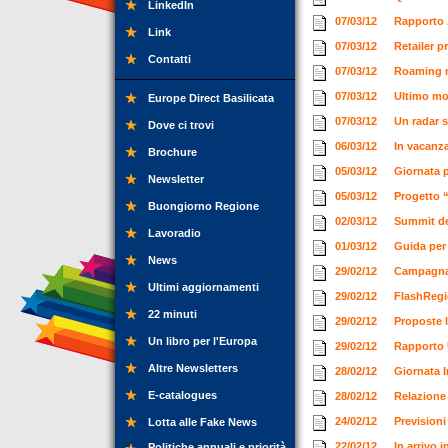
LinkedIn
07/03/12
Rapporto A
Link
07/03/12
Retailer p
Contatti
07/03/12
Roaming n
07/03/12
Ultimo mon
Europe Direct Basilicata
07/03/12
Un radar s
Dove ci trovi
06/03/12
In vacanz
Brochure
05/03/12
Giornata p
Newsletter
05/03/12
Progetto 
Buongiorno Regione
02/03/12
Summit de
Lavoradio
01/03/12
Guida per
News
29/02/12
Campagna 
Ultimi aggiornamenti
29/02/12
FlashRegio
22 minuti
29/02/12
Proposte l
Un libro per l'Europa
29/02/12
Rapporto 
Altre Newsletters
28/02/12
Giornata 
E-catalogues
28/02/12
Relazione 
24/02/12
Previsioni
Lotta alle Fake News
22/02/12
In arrivo 
Politiche annuali e priorità