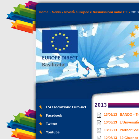
Home
News
Novità europee e trasmissioni radio CE
2013
2013
L'Associazione Euro-net
13/06/13
BANDO - Tre
Facebook
13/06/13
L’Università
Twitter
13/06/13
Partner Soc
Youtube
12/06/13
12 Giugno: 