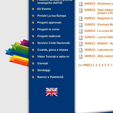
strategiche dell’UE
04/06/13
Settimana v
EU Events
03/06/13
Ogni italian
giugno a R
Portale La tua Europa
03/06/13
Rapporto sul
Progetti approvati
31/05/13
Giornata M
Progetti in corso
31/05/13
La corsa afr
Progetti realizzati
31/05/13
Lancio dell
Servizio Civile Nazionale
30/05/13
BANDO - Ba
Guarda, gioca e impara
30/05/13
Laboratorio
29/05/13
Albo nazion
Video Tutorial e radio-tv
Giornali
[<< PREC]
1
2
3
4
5
6
7
Sondaggi
Banner e Pubblicità