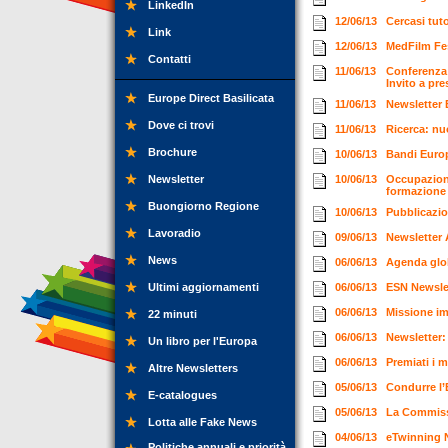
LinkedIn
12/06/13
Cercasi tut
Link
12/06/13
MedFilm Fes
Contatti
11/06/13
Conferenza 
Invito a pr
Europe Direct Basilicata
11/06/13
Newsletter
Dove ci trovi
11/06/13
Ricerca: nu
Brochure
10/06/13
Bandi Europ
Newsletter
10/06/13
Occupazione
formazion
Buongiorno Regione
10/06/13
Pubblicazio
Lavoradio
09/06/13
Newsletter 
News
06/06/13
Agenda glob
Ultimi aggiornamenti
06/06/13
ESN Newsle
06/06/13
Missione im
22 minuti
06/06/13
Newsletter:
Un libro per l'Europa
06/06/13
Premiati i 
Altre Newsletters
05/06/13
Condurre l’
E-catalogues
05/06/13
La Commissa
Lotta alle Fake News
04/06/13
eTwinning 
Politiche annuali e priorità