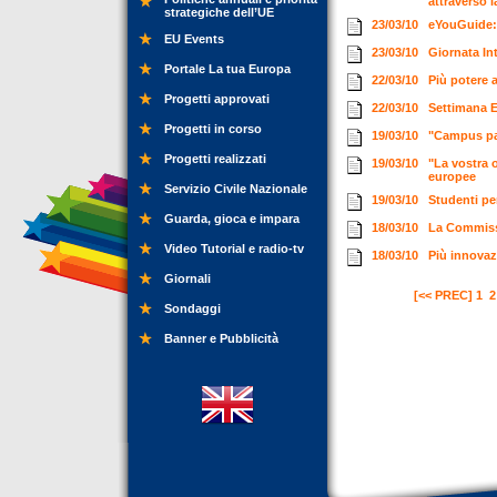
attraverso 
strategiche dell’UE
23/03/10
eYouGuide: i
EU Events
23/03/10
Giornata In
Portale La tua Europa
22/03/10
Più potere 
Progetti approvati
22/03/10
Settimana E
Progetti in corso
19/03/10
"Campus par
Progetti realizzati
19/03/10
"La vostra o
europee
Servizio Civile Nazionale
19/03/10
Studenti pe
Guarda, gioca e impara
18/03/10
La Commissi
Video Tutorial e radio-tv
18/03/10
Più innovaz
Giornali
[<< PREC]
1
2
Sondaggi
Banner e Pubblicità