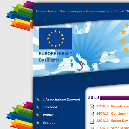
Home
News
Novità europee e trasmissioni radio CE
2010
2010
L'Associazione Euro-net
27/04/10
Progetti co
Facebook
24/04/10
Concluso i
Twitter
22/04/10
Spring Day 
Youtube
21/04/10
Verso lo sp