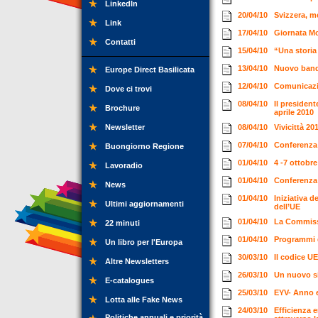
LinkedIn
20/04/10
Svizzera, m
Link
17/04/10
Giornata Mo
Contatti
15/04/10
“Una storia
13/04/10
Nuovo bando
Europe Direct Basilicata
12/04/10
Comunicazio
Dove ci trovi
08/04/10
Il presiden
Brochure
aprile 2010
Newsletter
08/04/10
Vivicittà 20
07/04/10
Conferenza 
Buongiorno Regione
01/04/10
4 -7 ottobr
Lavoradio
01/04/10
Conferenza 
News
01/04/10
Iniziativa d
Ultimi aggiornamenti
dell’UE
01/04/10
La Commissi
22 minuti
01/04/10
Programmi d
Un libro per l'Europa
30/03/10
Il codice UE
Altre Newsletters
26/03/10
Un nuovo si
E-catalogues
25/03/10
EYV- Anno 
Lotta alle Fake News
24/03/10
Efficienza e
Politiche annuali e priorità