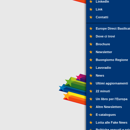
LinkedIn
Link
Contatti
Europe Direct Basilica
Dove ci trovi
Brochure
Newsletter
Buongiorno Regione
Lavoradio
News
Ultimi aggiornamenti
22 minuti
Un libro per l'Europa
Altre Newsletters
E-catalogues
Lotta alle Fake News
Politiche annuali e pri