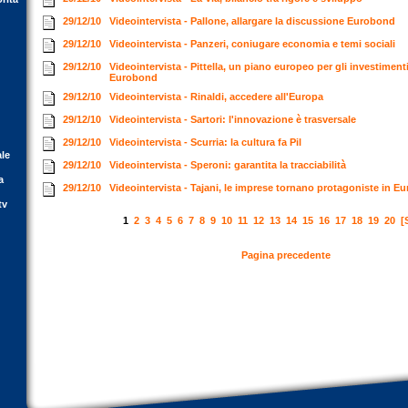
29/12/10
Videointervista - Pallone, allargare la discussione Eurobond
29/12/10
Videointervista - Panzeri, coniugare economia e temi sociali
29/12/10
Videointervista - Pittella, un piano europeo per gli investiment
Eurobond
29/12/10
Videointervista - Rinaldi, accedere all'Europa
29/12/10
Videointervista - Sartori: l'innovazione è trasversale
29/12/10
Videointervista - Scurria: la cultura fa Pil
ale
29/12/10
Videointervista - Speroni: garantita la tracciabilità
a
29/12/10
Videointervista - Tajani, le imprese tornano protagoniste in E
tv
1
2
3
4
5
6
7
8
9
10
11
12
13
14
15
16
17
18
19
20
[
Pagina precedente