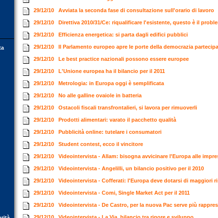
29/12/10
Avviata la seconda fase di consultazione sull'orario di lavoro
29/12/10
Direttiva 2010/31/Ce: riqualificare l'esistente, questo è il prob
29/12/10
Efficienza energetica: si parta dagli edifici pubblici
29/12/10
Il Parlamento europeo apre le porte della democrazia partecip
ta
29/12/10
Le best practice nazionali possono essere europee
29/12/10
L'Unione europea ha il bilancio per il 2011
29/12/10
Metrologia: in Europa oggi è semplificata
29/12/10
No alle galline ovaiole in batteria
29/12/10
Ostacoli fiscali transfrontalieri, si lavora per rimuoverli
29/12/10
Prodotti alimentari: varato il pacchetto qualità
29/12/10
Pubblicità online: tutelare i consumatori
29/12/10
Student contest, ecco il vincitore
29/12/10
Videointervista - Allam: bisogna avvicinare l'Europa alle impr
29/12/10
Videointervista - Angelilli, un bilancio positivo per il 2010
29/12/10
Videointervista - Cofferati: l'Europa deve dotarsi di maggiori 
29/12/10
Videointervista - Comi, Single Market Act per il 2011
29/12/10
Videointervista - De Castro, per la nuova Pac serve più rappr
29/12/10
Videointervista - La Via, bilancio tra rigore e sviluppo
orità