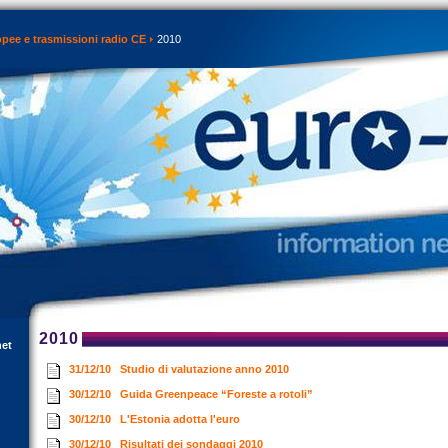
opee e trasmissioni radio CE
2010
2010
net
31/12/10
Studio di valutazione anno 2010
30/12/10
Guida Greenpeace “Foreste a rotoli”
30/12/10
L'Estonia adotta l'euro
30/12/10
Risultati dei sondaggi 2010