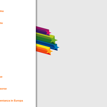
lema
ata
ese
risorse
esentanza in Europa