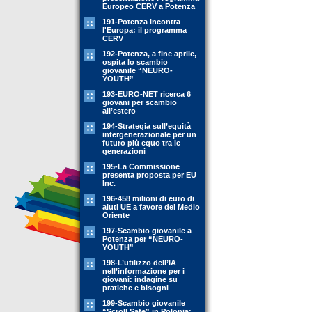
Europeo CERV a Potenza
191-Potenza incontra
l'Europa: il programma
CERV
192-Potenza, a fine aprile,
ospita lo scambio
giovanile “NEURO-
YOUTH”
193-EURO-NET ricerca 6
giovani per scambio
all’estero
194-Strategia sull’equità
intergenerazionale per un
futuro più equo tra le
generazioni
195-La Commissione
presenta proposta per EU
Inc.
196-458 milioni di euro di
aiuti UE a favore del Medio
Oriente
197-Scambio giovanile a
Potenza per “NEURO-
YOUTH”
198-L’utilizzo dell’IA
nell’informazione per i
giovani: indagine su
pratiche e bisogni
199-Scambio giovanile
“Scroll Safe” in Polonia: