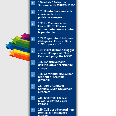
130-Al via “Seize the
Summer with EURES 2026”
131-Bando Erasmus sulle
sperimentazioni di
politiche europee
132-La Commissione
lancia BE READY un
nuovo partenariato contro
le pandemie
133-Registrato al tribunale
il Magazine Europe Direct
“L’Europa e noi”
134-Visita di monitoraggio
civico all’ospedale San
Carlo nel progetto ASOC
135-15° anniversario
dell’Iniziativa dei cittadini
europei
136-Contributi MAECI per
progetti di scambio
giovanili
137-Opportunità di
Servizio Civile Universale
all’estero
138-Erasmus, ragazzi
lucani a Vienna e Las
Palmas
139-Call per educatori non
formali al Parlamento
europeo!