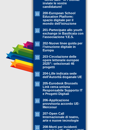
inviate le vostre
candidature!
200-European School
Education Platform:
spazio digitale per il
mondo dell’istruzione
201-Partecipate allo youth
exchange in Basilicata con
l’associazione Y.E.S.
202-Nuove linee guida per
l’istruzione digitale in
Europa
203-Circolazione delle
opere letterarie europee
2025”: selezionati 46
progetti
204-Lille indicata sede
dell’Autorità doganale UE
205-Eurodesk Brussels
Link cerca un/una
Responsabile Supporto IT
e Progetti Digitali
206-Applicazione
provvisoria accordo UE-
Mercosur
207-Open Call
Internazionale di teatro,
arte e nuove tecnologie
208-Morti per incidenti