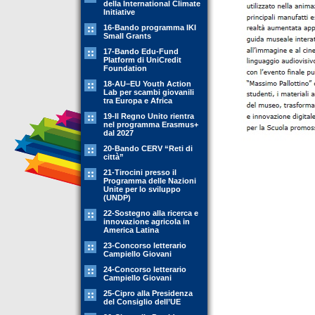
della International Climate
Initiative
16-Bando programma IKI
Small Grants
17-Bando Edu-Fund
Platform di UniCredit
Foundation
18-AU–EU Youth Action
Lab per scambi giovanili
tra Europa e Africa
19-Il Regno Unito rientra
nel programma Erasmus+
dal 2027
20-Bando CERV “Reti di
città”
21-Tirocini presso il
Programma delle Nazioni
Unite per lo sviluppo
(UNDP)
22-Sostegno alla ricerca e
innovazione agricola in
America Latina
23-Concorso letterario
Campiello Giovani
24-Concorso letterario
Campiello Giovani
25-Cipro alla Presidenza
del Consiglio dell’UE