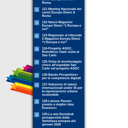
Roma
121-Meeting Nazionale dei
centri Europe Direct A
Roma
122-Nasce Magazine
Europe Direct “L’Europa e
noi”
123-Registrato al tribunale
il Magazine Europe Direct
“L’Europa e noi”
124-Progetto ASOC,
RoboNova Team visita al
San Carlo
125-Visita di monitoraggio
civico all’ospedale San
Carlo nel progetto ASOC
126-Bando Prospettive+
per le competenze digitali
127-Selezione di talenti
internazionali under 35 per
la rigenerazione urbana
sostenibile
128-Laissez-Passer:
premio a miglior idea
Erasmus+
129-La rete Eurodesk
protagonista della
Settimana europea dei
giovani 2026