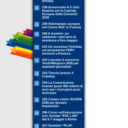
Infoday
238-Annunciate le 5 città
finaliste per la Capitale
Europea della Gioventù
2029
239-Volontariato europeo
nel Centro MJC in Francia
240-Il dominio .eu
celebrerà i vent’anni di
esistenza a fine maggio
241-Un successo l’infoday
sul programma CERV
tenutosi a Potenza
242-Lanciato il concorso
Youth4Regions 2026 per
aspiranti giornalisti
243-Tirocini presso il
Cedefop
244-La Commissione
investe quasi 400 milioni di
euro per i ricercatori post-
dottorato
245-Campo estivo AGORA
2026 per giovani
femministe
246-Corso sull’educazione
non formale “ESC LAB”
dal 5-7 maggio a Roma
247-Scambio “PLAY-