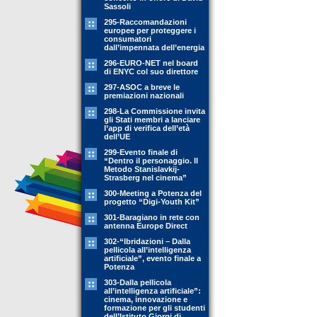
Sassoli
295-Raccomandazioni
europee per proteggere i
consumatori
dall’impennata dell’energia
296-EURO-NET nel board
di ENYC col suo direttore
297-ASOC a breve le
premiazioni nazionali
298-La Commissione invita
gli Stati membri a lanciare
l’app di verifica dell’età
dell’UE
299-Evento finale di
“Dentro il personaggio. Il
Metodo Stanislavkij-
Strasberg nel cinema”
300-Meeting a Potenza del
progetto “Digi-Youth Kit”
301-Baragiano in rete con
antenna Europe Direct
302-“Ibridazioni – Dalla
pellicola all’intelligenza
artificiale”, evento finale a
Potenza
303-Dalla pellicola
all’intelligenza artificiale”:
cinema, innovazione e
formazione per gli studenti
dell’Istituto Giorgi di