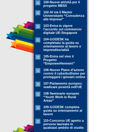
100-Nuove attività per il
progetto MBSS
102-Al via il Master
Universitario “Consulenza
alle Imprese”
103-Entra in vigore
l’accordo sul commercio
digitale UE-Singapore
104-GODESK ha
completato la guida su
orientamento al lavoro e
imprenditorialità
105-Entra nel vivo il
Progetto
“EmpowerHerment”
106-Nuovo Piano d’azione
contro il cyberbullismo per
proteggere i giovani online
107-Parlamento europeo:
sradicare povertà nell’UE
108-Seminario europeo
“Youth Work in Rural
Areas”
109-GODESK completa
guida su orientamento al
lavoro
110-Concorso UE aperto a
persone laureate in
qualsiasi ambito di studio