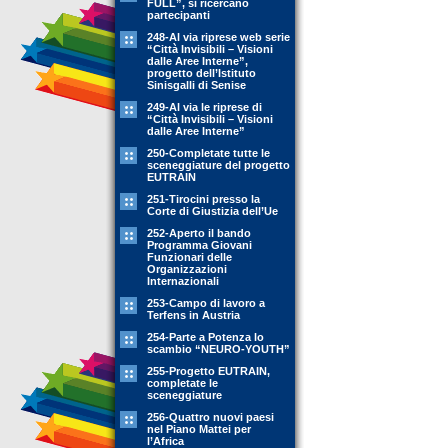
FULL”, si ricercano
partecipanti
248-Al via riprese web serie
“Città Invisibili – Visioni
dalle Aree Interne”,
progetto dell’Istituto
Sinisgalli di Senise
249-Al via le riprese di
“Città Invisibili – Visioni
dalle Aree Interne”
250-Completate tutte le
sceneggiature del progetto
EUTRAIN
251-Tirocini presso la
Corte di Giustizia dell’Ue
252-Aperto il bando
Programma Giovani
Funzionari delle
Organizzazioni
Internazionali
253-Campo di lavoro a
Terfens in Austria
254-Parte a Potenza lo
scambio “NEURO-YOUTH”
255-Progetto EUTRAIN,
completate le
sceneggiature
256-Quattro nuovi paesi
nel Piano Mattei per
l’Africa