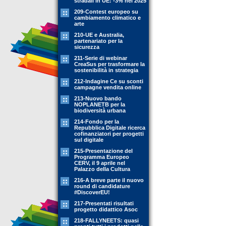
stradali in UE: -3% nel 2025
209-Contest europeo su
cambiamento climatico e
arte
210-UE e Australia,
partenariato per la
sicurezza
211-Serie di webinar
CreaSus per trasformare la
sostenibilità in strategia
212-Indagine Ce su sconti
campagne vendita online
213-Nuovo bando
NOPLANETB per la
biodiversità urbana
214-Fondo per la
Repubblica Digitale ricerca
cofinanziatori per progetti
sul digitale
215-Presentazione del
Programma Europeo
CERV, il 9 aprile nel
Palazzo della Cultura
216-A breve parte il nuovo
round di candidature
#DiscoverEU!
217-Presentati risultati
progetto didattico Asoc
218-FALLYNEETS: quasi