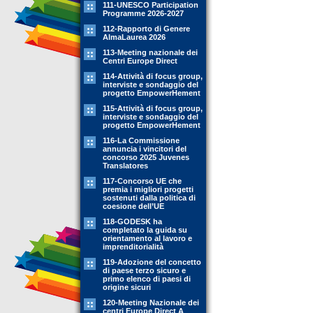
111-UNESCO Participation
Programme 2026-2027
112-Rapporto di Genere
AlmaLaurea 2026
113-Meeting nazionale dei
Centri Europe Direct
114-Attività di focus group,
interviste e sondaggio del
progetto EmpowerHement
115-Attività di focus group,
interviste e sondaggio del
progetto EmpowerHement
116-La Commissione
annuncia i vincitori del
concorso 2025 Juvenes
Translatores
117-Concorso UE che
premia i migliori progetti
sostenuti dalla politica di
coesione dell’UE
118-GODESK ha
completato la guida su
orientamento al lavoro e
imprenditorialità
119-Adozione del concetto
di paese terzo sicuro e
primo elenco di paesi di
origine sicuri
120-Meeting Nazionale dei
centri Europe Direct A