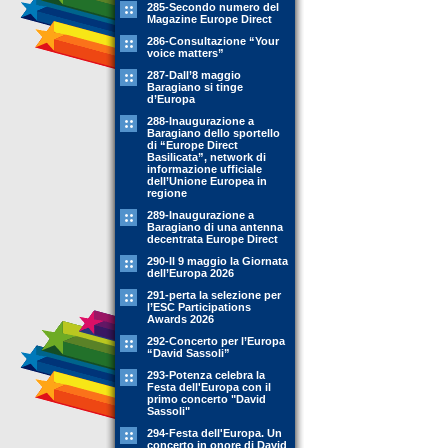
285-Secondo numero del
Magazine Europe Direct
286-Consultazione “Your
voice matters”
287-Dall’8 maggio
Baragiano si tinge
d’Europa
288-Inaugurazione a
Baragiano dello sportello
di “Europe Direct
Basilicata”, network di
informazione ufficiale
dell’Unione Europea in
regione
289-Inaugurazione a
Baragiano di una antenna
decentrata Europe Direct
290-Il 9 maggio la Giornata
dell’Europa 2026
291-perta la selezione per
l’ESC Participations
Awards 2026
292-Concerto per l’Europa
“David Sassoli”
293-Potenza celebra la
Festa dell'Europa con il
primo concerto "David
Sassoli"
294-Festa dell'Europa. Un
concerto in onore di David