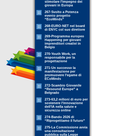
stimolare l’impegno dei
giovani in Europa
267-Svolto a Potenza
evento progetto
“EcoMinds”
268-EURO-NET nel board
di ENYC col suo direttore
269-Programma europeo
Happening per giovani
imprenditori creativi in
Belgio
270-Youth Work, un
responsabile per la
progettazione
271-Un successo la
manifestazione per
promuovere l’egame di
ECoMinds
272-Scambio Giovanile
“Resound Europe” a
Belgrado
273-63,2 milioni di euro per
sostenere l’innovazione
dell’IA nella salute e
sicurezza online
274-Bando 2026 di
“Riprogettiamo il futuro”
275-La Commissione avvia
una consultazione
pubblica sulla Legge