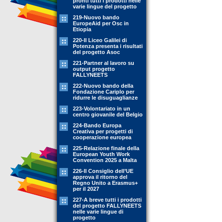
pronti tutti i prodotti nelle
varie lingue del progetto
219-Nuovo bando
EuropeAid per Osc in
Etiopia
220-Il Liceo Galilei di
Potenza presenta i risultati
del progetto Asoc
221-Partner al lavoro su
output progetto
FALLYNEETS
222-Nuovo bando della
Fondazione Cariplo per
ridurre le disuguaglianze
223-Volontariato in un
centro giovanile del Belgio
224-Bando Europa
Creativa per progetti di
cooperazione europea
225-Relazione finale della
European Youth Work
Convention 2025 a Malta
226-Il Consiglio dell’UE
approva il ritorno del
Regno Unito a Erasmus+
per il 2027
227-A breve tutti i prodotti
del progetto FALLYNEETS
nelle varie lingue di
progetto