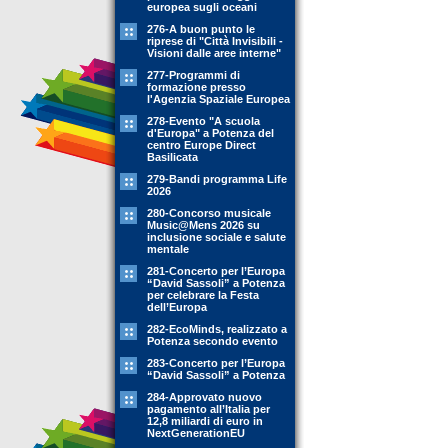
europea sugli oceani
276-A buon punto le
riprese di "Città Invisibili -
Visioni dalle aree interne"
277-Programmi di
formazione presso
l'Agenzia Spaziale Europea
278-Evento "A scuola
d'Europa" a Potenza del
centro Europe Direct
Basilicata
279-Bandi programma Life
2026
280-Concorso musicale
Music@Mens 2026 su
inclusione sociale e salute
mentale
281-Concerto per l’Europa
“David Sassoli” a Potenza
per celebrare la Festa
dell’Europa
282-EcoMinds, realizzato a
Potenza secondo evento
283-Concerto per l’Europa
“David Sassoli” a Potenza
284-Approvato nuovo
pagamento all’Italia per
12,8 miliardi di euro in
NextGenerationEU