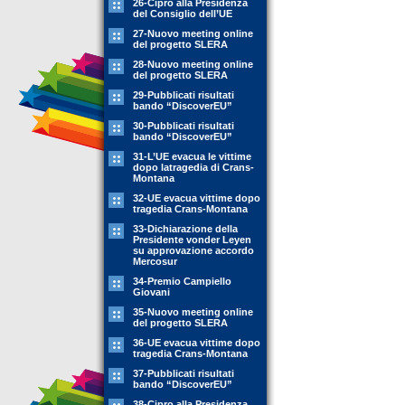
26-Cipro alla Presidenza
del Consiglio dell’UE
27-Nuovo meeting online
del progetto SLERA
28-Nuovo meeting online
del progetto SLERA
29-Pubblicati risultati
bando “DiscoverEU”
30-Pubblicati risultati
bando “DiscoverEU”
31-L’UE evacua le vittime
dopo latragedia di Crans-
Montana
32-UE evacua vittime dopo
tragedia Crans-Montana
33-Dichiarazione della
Presidente vonder Leyen
su approvazione accordo
Mercosur
34-Premio Campiello
Giovani
35-Nuovo meeting online
del progetto SLERA
36-UE evacua vittime dopo
tragedia Crans-Montana
37-Pubblicati risultati
bando “DiscoverEU”
38-Cipro alla Presidenza