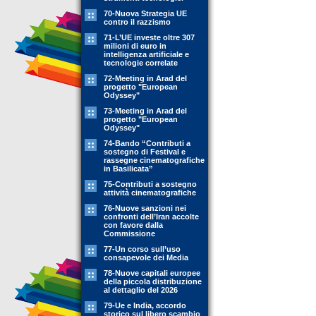
70-Nuova Strategia UE
contro il razzismo
71-L’UE investe oltre 307
milioni di euro in
intelligenza artificiale e
tecnologie correlate
72-Meeting in Arad del
progetto "European
Odyssey"
73-Meeting in Arad del
progetto "European
Odyssey"
74-Bando “Contributi a
sostegno di Festival e
rassegne cinematografiche
in Basilicata”
75-Contributi a sostegno
attività cinematografiche
76-Nuove sanzioni nei
confronti dell’Iran accolte
con favore dalla
Commissione
77-Un corso sull’uso
consapevole dei Media
78-Nuove capitali europee
della piccola distribuzione
al dettaglio del 2026
79-Ue e India, accordo
storico sul libero scambio