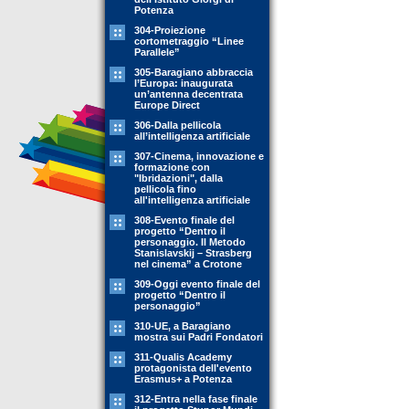
Potenza
304-Proiezione
cortometraggio “Linee
Parallele”
305-Baragiano abbraccia
l’Europa: inaugurata
un’antenna decentrata
Europe Direct
306-Dalla pellicola
all’intelligenza artificiale
307-Cinema, innovazione e
formazione con
"Ibridazioni", dalla
pellicola fino
all'intelligenza artificiale
308-Evento finale del
progetto “Dentro il
personaggio. Il Metodo
Stanislavskij – Strasberg
nel cinema” a Crotone
309-Oggi evento finale del
progetto “Dentro il
personaggio”
310-UE, a Baragiano
mostra sui Padri Fondatori
311-Qualis Academy
protagonista dell'evento
Erasmus+ a Potenza
312-Entra nella fase finale