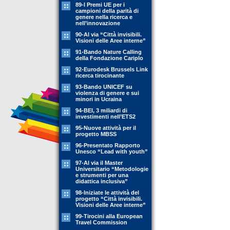
89-l Premi UE per i
campioni della parità di
genere nella ricerca e
nell’innovazione
90-Al via “Città invisibili.
Visioni delle Aree interne”
91-Bando Nature Calling
della Fondazione Cariplo
92-Eurodesk Brussels Link
ricerca tirocinante
93-Bando UNICEF su
violenza di genere e sui
minori in Ucraina
94-BEI, 3 miliardi di
investimenti nell’ETS2
95-Nuove attività per il
progetto MBSS
96-Presentato Rapporto
Unesco “Lead with youth”
97-Al via il Master
Universitario “Metodologie
e strumenti per una
didattica inclusiva”
98-Iniziate le attività del
progetto “Città invisibili.
Visioni delle Aree interne”
99-Tirocini alla European
Travel Commission