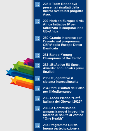
228-Il Team Robonova
presenta i risultati della
ricerca svolta nel progetto
Asoc
229-Horizon Europe: al via
Africa Initiative IV per
rafforzare la cooperazione
UE–Africa
230-Grande interesse per
l’evento sul programma
CERV dello Europe Direct
Basilicata
231-Bando “Young
Champions of the Earth”
232-#BeActive EU Sport
Awards: annunciati i primi
finalisti!
233-UE, operativo il
sistema ingressi/uscite
234-Primi risultati del Patto
per il Mediterraneo
235-Ascoli Piceno “Città
italiana dei Giovani 2026”
236-La Commissione
annuncia nuovi impegni in
materia di salute al vertice
“One Health"
237-Programma CERV,
buona partecipazione a