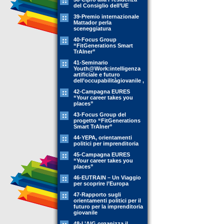
del Consiglio dell’UE
39-Premio internazionale
Mattador perla
sceneggiatura
40-Focus Group
“FitGenerations Smart
TrAIner”
41-Seminario
Youth@Work:intelligenza
artificiale e futuro
dell’occupabilitàgiovanile ,
42-Campagna EURES
“Your career takes you
places”
43-Focus Group del
progetto “FitGenerations
Smart TrAIner”
44-YEPA, orientamenti
politici per imprenditoria
45-Campagna EURES
“Your career takes you
places”
46-EUTRAIN – Un Viaggio
per scoprire l’Europa
47-Rapporto sugli
orientamenti politici per il
futuro per la imprenditoria
giovanile
48-L’AIG organizza il