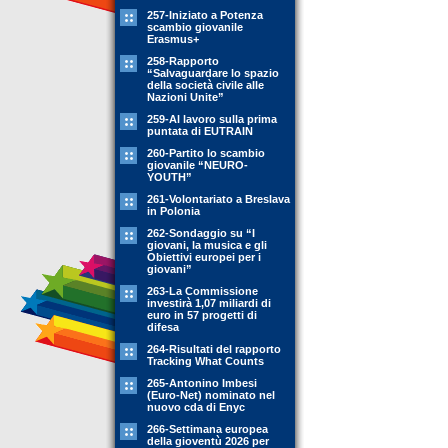
257-Iniziato a Potenza
scambio giovanile
Erasmus+
258-Rapporto
“Salvaguardare lo spazio
della società civile alle
Nazioni Unite”
259-Al lavoro sulla prima
puntata di EUTRAIN
260-Partito lo scambio
giovanile “NEURO-
YOUTH”
261-Volontariato a Breslava
in Polonia
262-Sondaggio su “I
giovani, la musica e gli
Obiettivi europei per i
giovani”
263-La Commissione
investirà 1,07 miliardi di
euro in 57 progetti di
difesa
264-Risultati del rapporto
Tracking What Counts
265-Antonino Imbesi
(Euro-Net) nominato nel
nuovo cda di Enyc
266-Settimana europea
della gioventù 2026 per