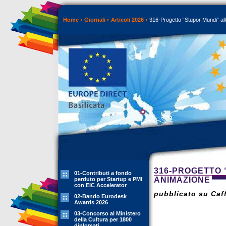
Home
Giornali
Articoli 2026
316-Progetto “Stupor Mundi” alle
316-PROGETTO 
01-Contributi a fondo
ANIMAZIONE
perduto per Startup e PMI
con EIC Accelerator
pubblicato su Caff
02-Bando Eurodesk
Awards 2026
03-Concorso al Ministero
della Cultura per 1800
diplomati