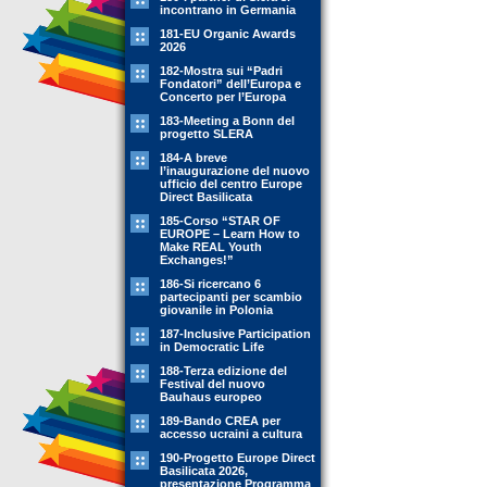
incontrano in Germania
181-EU Organic Awards
2026
182-Mostra sui “Padri
Fondatori” dell’Europa e
Concerto per l’Europa
183-Meeting a Bonn del
progetto SLERA
184-A breve
l’inaugurazione del nuovo
ufficio del centro Europe
Direct Basilicata
185-Corso “STAR OF
EUROPE – Learn How to
Make REAL Youth
Exchanges!”
186-Si ricercano 6
partecipanti per scambio
giovanile in Polonia
187-Inclusive Participation
in Democratic Life
188-Terza edizione del
Festival del nuovo
Bauhaus europeo
189-Bando CREA per
accesso ucraini a cultura
190-Progetto Europe Direct
Basilicata 2026,
presentazione Programma