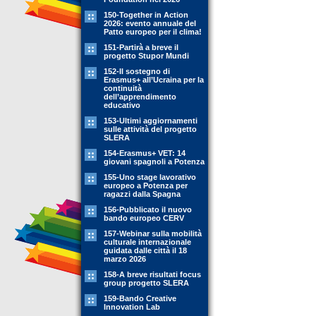
150-Together in Action
2026: evento annuale del
Patto europeo per il clima!
151-Partirà a breve il
progetto Stupor Mundi
152-Il sostegno di
Erasmus+ all’Ucraina per la
continuità
dell’apprendimento
educativo
153-Ultimi aggiornamenti
sulle attività del progetto
SLERA
154-Erasmus+ VET: 14
giovani spagnoli a Potenza
155-Uno stage lavorativo
europeo a Potenza per
ragazzi dalla Spagna
156-Pubblicato il nuovo
bando europeo CERV
157-Webinar sulla mobilità
culturale internazionale
guidata dalle città il 18
marzo 2026
158-A breve risultati focus
group progetto SLERA
159-Bando Creative
Innovation Lab