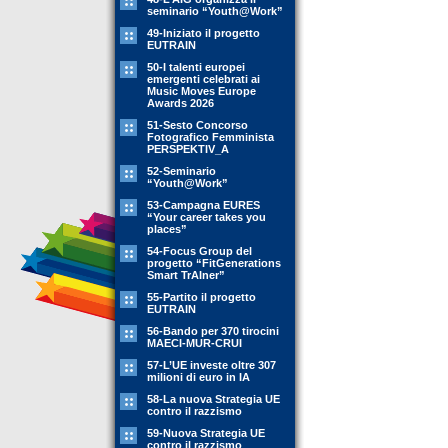
seminario “Youth@Work”
49-Iniziato il progetto
EUTRAIN
50-I talenti europei
emergenti celebrati ai
Music Moves Europe
Awards 2026
51-Sesto Concorso
Fotografico Femminista
PERSPEKTIV_A
52-Seminario
“Youth@Work”
53-Campagna EURES
“Your career takes you
places”
54-Focus Group del
progetto “FitGenerations
Smart TrAIner”
55-Partito il progetto
EUTRAIN
56-Bando per 370 tirocini
MAECI-MUR-CRUI
57-L’UE investe oltre 307
milioni di euro in IA
58-La nuova Strategia UE
contro il razzismo
59-Nuova Strategia UE
contro il razzismo