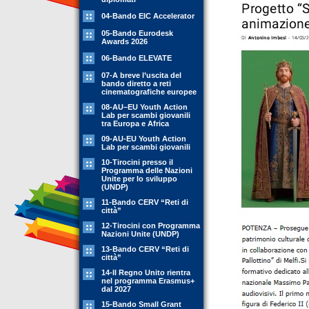
04-Bando EIC Accelerator
05-Bando Eurodesk
Awards 2026
06-Bando ELEVATE
07-A breve l’uscita del
bando diretto a reti
cinematografiche europee
08-AU–EU Youth Action
Lab per scambi giovanili
tra Europa e Africa
09-AU-EU Youth Action
Lab per scambi giovanili
10-Tirocini presso il
Programma delle Nazioni
Unite per lo sviluppo
(UNDP)
11-Bando CERV “Reti di
città”
12-Tirocini con Programma
Nazioni Unite (UNDP)
13-Bando CERV “Reti di
città”
14-Il Regno Unito rientra
nel programma Erasmus+
dal 2027
15-Bando Small Grant