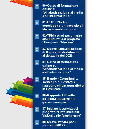
80-Corso di formazione
online su
“Alfabetizzazione ai media
e all’informazione”
81-L’UE e l’India
concludono un accordo di
libero scambio storico
82-TPM a Arad per chiarire
alcuni punti del progetto
“European Odyssey”
83-Nuove capitali europee
della piccola distribuzione
al dettaglio del 2026
84-Corso di formazione
online su
“Alfabetizzazione ai media
e all’informazione”
85-Bando “Contributi a
sostegno di Festival e
rassegne cinematografiche
in Basilicata”
86-Rapporto UE sulle
difficoltà abitative dei
giovani europei
87-Iniziate le attività del
progetto “Città invisibili.
Visioni delle Aree interne”
88-Nuove attività per il
progetto MBSS