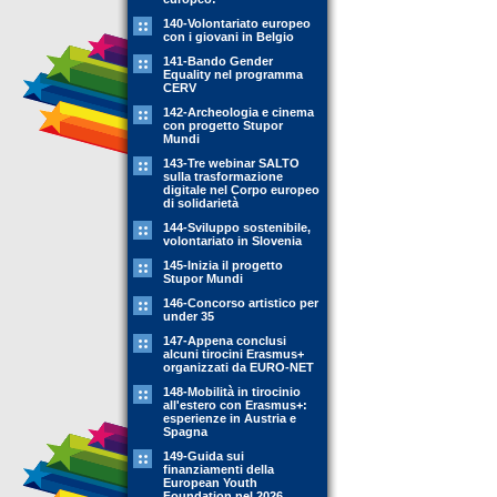
140-Volontariato europeo
con i giovani in Belgio
141-Bando Gender
Equality nel programma
CERV
142-Archeologia e cinema
con progetto Stupor
Mundi
143-Tre webinar SALTO
sulla trasformazione
digitale nel Corpo europeo
di solidarietà
144-Sviluppo sostenibile,
volontariato in Slovenia
145-Inizia il progetto
Stupor Mundi
146-Concorso artistico per
under 35
147-Appena conclusi
alcuni tirocini Erasmus+
organizzati da EURO-NET
148-Mobilità in tirocinio
all'estero con Erasmus+:
esperienze in Austria e
Spagna
149-Guida sui
finanziamenti della
European Youth
Foundation nel 2026