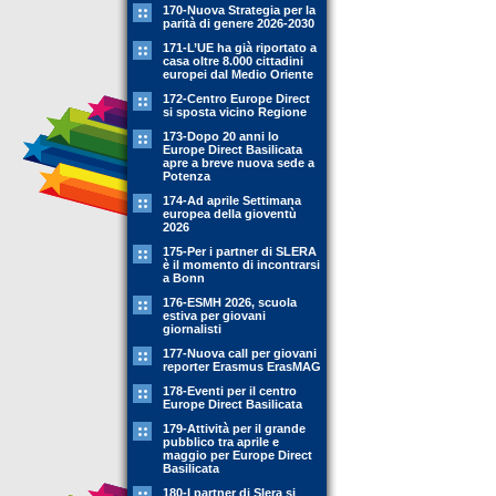
170-Nuova Strategia per la
parità di genere 2026-2030
171-L’UE ha già riportato a
casa oltre 8.000 cittadini
europei dal Medio Oriente
172-Centro Europe Direct
si sposta vicino Regione
173-Dopo 20 anni lo
Europe Direct Basilicata
apre a breve nuova sede a
Potenza
174-Ad aprile Settimana
europea della gioventù
2026
175-Per i partner di SLERA
è il momento di incontrarsi
a Bonn
176-ESMH 2026, scuola
estiva per giovani
giornalisti
177-Nuova call per giovani
reporter Erasmus ErasMAG
178-Eventi per il centro
Europe Direct Basilicata
179-Attività per il grande
pubblico tra aprile e
maggio per Europe Direct
Basilicata
180-I partner di Slera si