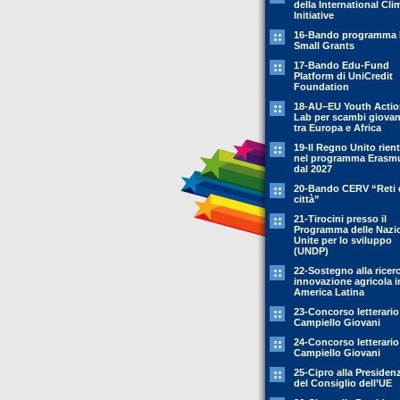
della International Cli
Initiative
16-Bando programma 
Small Grants
17-Bando Edu-Fund
Platform di UniCredit
Foundation
18-AU–EU Youth Acti
Lab per scambi giovani
tra Europa e Africa
19-Il Regno Unito rient
nel programma Erasm
dal 2027
20-Bando CERV “Reti 
città”
21-Tirocini presso il
Programma delle Nazi
Unite per lo sviluppo
(UNDP)
22-Sostegno alla ricer
innovazione agricola i
America Latina
23-Concorso letterario
Campiello Giovani
24-Concorso letterario
Campiello Giovani
25-Cipro alla Presiden
del Consiglio dell’UE