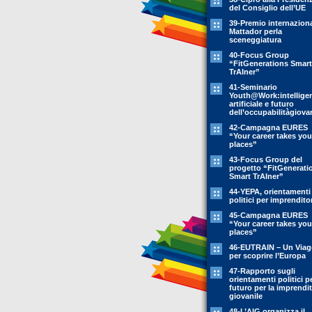
del Consiglio dell’UE
39-Premio internazion
Mattador perla
sceneggiatura
40-Focus Group
“FitGenerations Smart
TrAIner”
41-Seminario
Youth@Work:intellige
artificiale e futuro
dell’occupabilitàgiovan
42-Campagna EURES
“Your career takes you
places”
43-Focus Group del
progetto “FitGenerati
Smart TrAIner”
44-YEPA, orientamenti
politici per imprendito
45-Campagna EURES
“Your career takes you
places”
46-EUTRAIN – Un Viag
per scoprire l’Europa
47-Rapporto sugli
orientamenti politici pe
futuro per la imprendit
giovanile
48-L’AIG organizza il