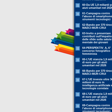
60-Da UE 1,9 miliardi p
aiuti umanitari nel 202
61-Campagna contro
l’abuso di smartphone
strumenti tecnologici
62-Bando per 370 tiroc
MAECI-MUR-CRUI
63-Invito a presentare
contributi sull’impatto
delle sfide sulla salute
mentale dei giovani
64-PERSPEKTIV_A, 6°
concorso fotografico
femminista
65-L’UE stanzia 1,9 mil
di euro per gli aiuti
umanitari nel 2026
66-Bando per 370 tiroc
MAECI-MUR-CRUI
67-L’UE investe oltre 3
milioni di euro in
intelligenza artificiale 
tecnologie correlate
68-L’UE stanzia 1,9 mil
di euro per gli aiuti
umanitari nel 2026
69-Campagna contro
l'abuso di smartphone
strumenti tecnologici