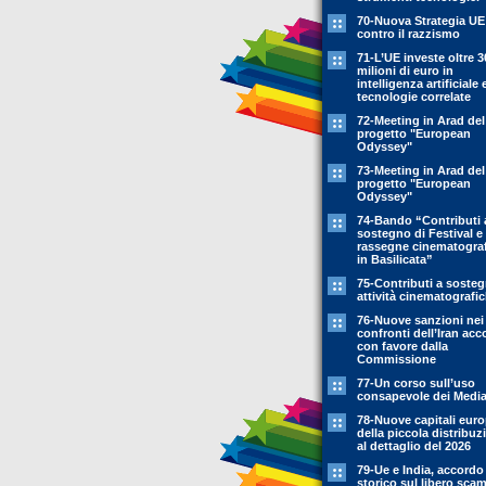
70-Nuova Strategia UE
contro il razzismo
71-L’UE investe oltre 3
milioni di euro in
intelligenza artificiale 
tecnologie correlate
72-Meeting in Arad del
progetto "European
Odyssey"
73-Meeting in Arad del
progetto "European
Odyssey"
74-Bando “Contributi 
sostegno di Festival e
rassegne cinematogra
in Basilicata”
75-Contributi a soste
attività cinematografi
76-Nuove sanzioni nei
confronti dell’Iran acc
con favore dalla
Commissione
77-Un corso sull’uso
consapevole dei Medi
78-Nuove capitali eur
della piccola distribuz
al dettaglio del 2026
79-Ue e India, accordo
storico sul libero sca