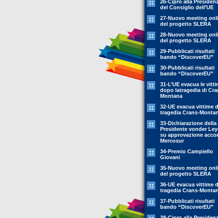
26-Cipro alla Presiden
del Consiglio dell’UE
27-Nuovo meeting onl
del progetto SLERA
28-Nuovo meeting onl
del progetto SLERA
29-Pubblicati risultati
bando “DiscoverEU”
30-Pubblicati risultati
bando “DiscoverEU”
31-L’UE evacua le vitt
dopo latragedia di Cra
Montana
32-UE evacua vittime 
tragedia Crans-Monta
33-Dichiarazione della
Presidente vonder Le
su approvazione acco
Mercosur
34-Premio Campiello
Giovani
35-Nuovo meeting onl
del progetto SLERA
36-UE evacua vittime 
tragedia Crans-Monta
37-Pubblicati risultati
bando “DiscoverEU”
38-Cipro alla Presiden