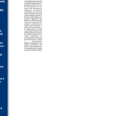
mate
IKI
on
li
ra
us+
di
oni
ca e
n
za