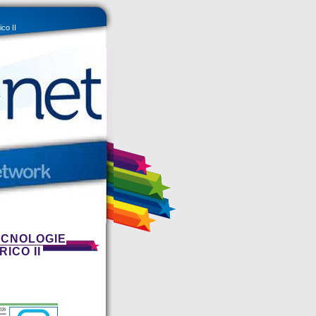
co II
ECNOLOGIE
ICO II