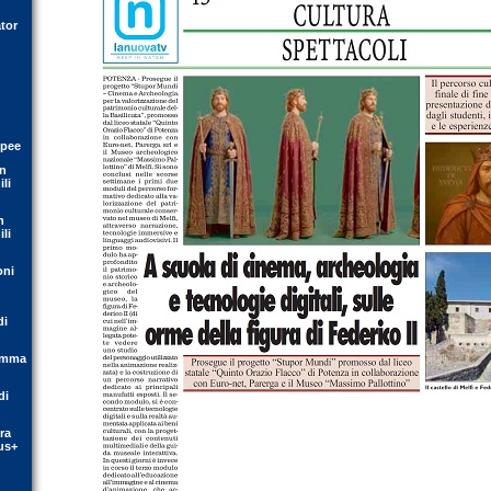
tor
opee
on
li
n
li
oni
di
ramma
di
ra
us+