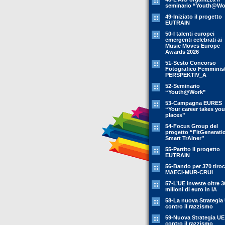
seminario “Youth@Wo
49-Iniziato il progetto
EUTRAIN
50-I talenti europei
emergenti celebrati ai
Music Moves Europe
Awards 2026
51-Sesto Concorso
Fotografico Femminis
PERSPEKTIV_A
52-Seminario
“Youth@Work”
53-Campagna EURES
“Your career takes you
places”
54-Focus Group del
progetto “FitGenerati
Smart TrAIner”
55-Partito il progetto
EUTRAIN
56-Bando per 370 tiroc
MAECI-MUR-CRUI
57-L’UE investe oltre 3
milioni di euro in IA
58-La nuova Strategia
contro il razzismo
59-Nuova Strategia UE
contro il razzismo