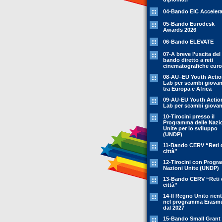
04-Bando EIC Accelera
05-Bando Eurodesk
Awards 2026
06-Bando ELEVATE
07-A breve l’uscita del
bando diretto a reti
cinematografiche eur
08-AU–EU Youth Acti
Lab per scambi giovani
tra Europa e Africa
09-AU-EU Youth Actio
Lab per scambi giovani
10-Tirocini presso il
Programma delle Nazi
Unite per lo sviluppo
(UNDP)
11-Bando CERV “Reti 
città”
12-Tirocini con Prog
Nazioni Unite (UNDP)
13-Bando CERV “Reti 
città”
14-Il Regno Unito rient
nel programma Erasm
dal 2027
15-Bando Small Grant