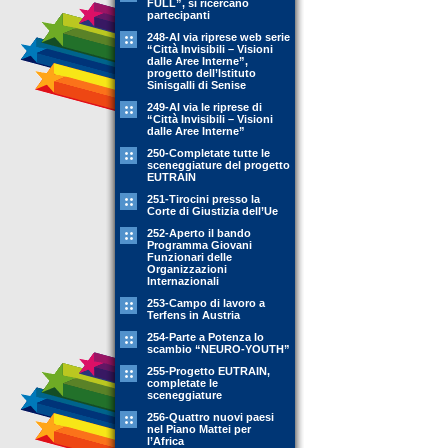
FULL”, si ricercano
partecipanti
248-Al via riprese web serie
“Città Invisibili – Visioni
dalle Aree Interne”,
progetto dell’Istituto
Sinisgalli di Senise
249-Al via le riprese di
“Città Invisibili – Visioni
dalle Aree Interne”
250-Completate tutte le
sceneggiature del progetto
EUTRAIN
251-Tirocini presso la
Corte di Giustizia dell’Ue
252-Aperto il bando
Programma Giovani
Funzionari delle
Organizzazioni
Internazionali
253-Campo di lavoro a
Terfens in Austria
254-Parte a Potenza lo
scambio “NEURO-YOUTH”
255-Progetto EUTRAIN,
completate le
sceneggiature
256-Quattro nuovi paesi
nel Piano Mattei per
l’Africa