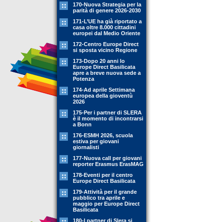
170-Nuova Strategia per la
parità di genere 2026-2030
171-L’UE ha già riportato a
casa oltre 8.000 cittadini
europei dal Medio Oriente
172-Centro Europe Direct
si sposta vicino Regione
173-Dopo 20 anni lo
Europe Direct Basilicata
apre a breve nuova sede a
Potenza
174-Ad aprile Settimana
europea della gioventù
2026
175-Per i partner di SLERA
è il momento di incontrarsi
a Bonn
176-ESMH 2026, scuola
estiva per giovani
giornalisti
177-Nuova call per giovani
reporter Erasmus ErasMAG
178-Eventi per il centro
Europe Direct Basilicata
179-Attività per il grande
pubblico tra aprile e
maggio per Europe Direct
Basilicata
180-I partner di Slera si