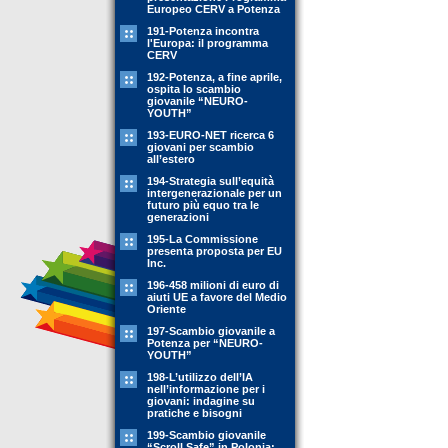
Europeo CERV a Potenza
191-Potenza incontra
l'Europa: il programma
CERV
192-Potenza, a fine aprile,
ospita lo scambio
giovanile “NEURO-
YOUTH”
193-EURO-NET ricerca 6
giovani per scambio
all’estero
194-Strategia sull’equità
intergenerazionale per un
futuro più equo tra le
generazioni
195-La Commissione
presenta proposta per EU
Inc.
196-458 milioni di euro di
aiuti UE a favore del Medio
Oriente
197-Scambio giovanile a
Potenza per “NEURO-
YOUTH”
198-L’utilizzo dell’IA
nell’informazione per i
giovani: indagine su
pratiche e bisogni
199-Scambio giovanile
“Scroll Safe” in Polonia: