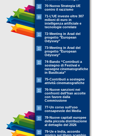
70-Nuova Strategia UE
contro il razzismo
71-L’UE investe oltre 307
milioni di euro in
intelligenza artificiale e
tecnologie correlate
72-Meeting in Arad del
progetto "European
Odyssey"
73-Meeting in Arad del
progetto "European
Odyssey"
74-Bando “Contributi a
sostegno di Festival e
rassegne cinematografiche
in Basilicata”
75-Contributi a sostegno
attività cinematografiche
76-Nuove sanzioni nei
confronti dell’Iran accolte
con favore dalla
Commissione
77-Un corso sull’uso
consapevole dei Media
78-Nuove capitali europee
della piccola distribuzione
al dettaglio del 2026
79-Ue e India, accordo
storico sul libero scambio