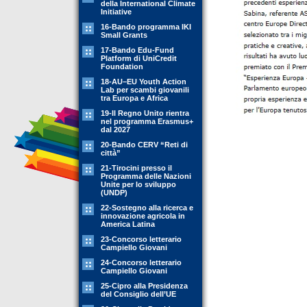
della International Climate
Initiative
16-Bando programma IKI
Small Grants
17-Bando Edu-Fund
Platform di UniCredit
Foundation
18-AU–EU Youth Action
Lab per scambi giovanili
tra Europa e Africa
19-Il Regno Unito rientra
nel programma Erasmus+
dal 2027
20-Bando CERV “Reti di
città”
21-Tirocini presso il
Programma delle Nazioni
Unite per lo sviluppo
(UNDP)
22-Sostegno alla ricerca e
innovazione agricola in
America Latina
23-Concorso letterario
Campiello Giovani
24-Concorso letterario
Campiello Giovani
25-Cipro alla Presidenza
del Consiglio dell’UE