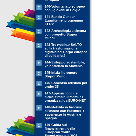
140-Volontariato europeo
con i giovani in Belgio
141-Bando Gender
Equality nel programma
CERV
142-Archeologia e cinema
con progetto Stupor
Mundi
143-Tre webinar SALTO
sulla trasformazione
digitale nel Corpo europeo
di solidarietà
144-Sviluppo sostenibile,
volontariato in Slovenia
145-Inizia il progetto
Stupor Mundi
146-Concorso artistico per
under 35
147-Appena conclusi
alcuni tirocini Erasmus+
organizzati da EURO-NET
148-Mobilità in tirocinio
all'estero con Erasmus+:
esperienze in Austria e
Spagna
149-Guida sui
finanziamenti della
European Youth
Foundation nel 2026