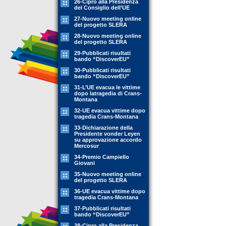
26-Cipro alla Presidenza
del Consiglio dell’UE
27-Nuovo meeting online
del progetto SLERA
28-Nuovo meeting online
del progetto SLERA
29-Pubblicati risultati
bando “DiscoverEU”
30-Pubblicati risultati
bando “DiscoverEU”
31-L’UE evacua le vittime
dopo latragedia di Crans-
Montana
32-UE evacua vittime dopo
tragedia Crans-Montana
33-Dichiarazione della
Presidente vonder Leyen
su approvazione accordo
Mercosur
34-Premio Campiello
Giovani
35-Nuovo meeting online
del progetto SLERA
36-UE evacua vittime dopo
tragedia Crans-Montana
37-Pubblicati risultati
bando “DiscoverEU”
38-Cipro alla Presidenza