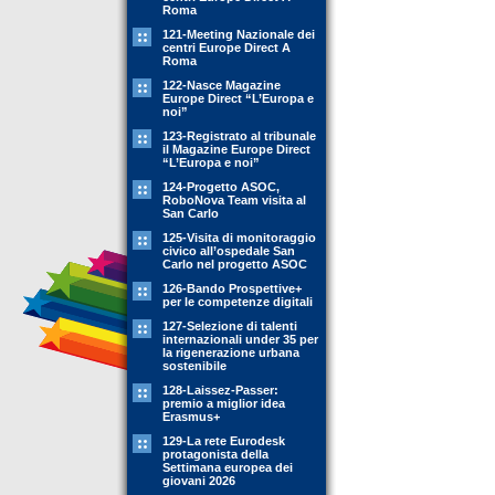
Roma
121-Meeting Nazionale dei
centri Europe Direct A
Roma
122-Nasce Magazine
Europe Direct “L’Europa e
noi”
123-Registrato al tribunale
il Magazine Europe Direct
“L’Europa e noi”
124-Progetto ASOC,
RoboNova Team visita al
San Carlo
125-Visita di monitoraggio
civico all’ospedale San
Carlo nel progetto ASOC
126-Bando Prospettive+
per le competenze digitali
127-Selezione di talenti
internazionali under 35 per
la rigenerazione urbana
sostenibile
128-Laissez-Passer:
premio a miglior idea
Erasmus+
129-La rete Eurodesk
protagonista della
Settimana europea dei
giovani 2026