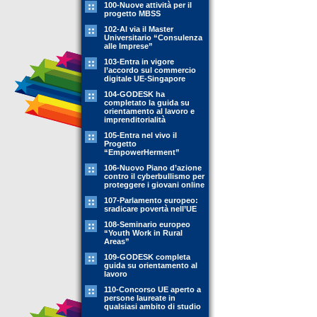
100-Nuove attività per il
progetto MBSS
102-Al via il Master
Universitario “Consulenza
alle Imprese”
103-Entra in vigore
l’accordo sul commercio
digitale UE-Singapore
104-GODESK ha
completato la guida su
orientamento al lavoro e
imprenditorialità
105-Entra nel vivo il
Progetto
“EmpowerHerment”
106-Nuovo Piano d’azione
contro il cyberbullismo per
proteggere i giovani online
107-Parlamento europeo:
sradicare povertà nell’UE
108-Seminario europeo
“Youth Work in Rural
Areas”
109-GODESK completa
guida su orientamento al
lavoro
110-Concorso UE aperto a
persone laureate in
qualsiasi ambito di studio