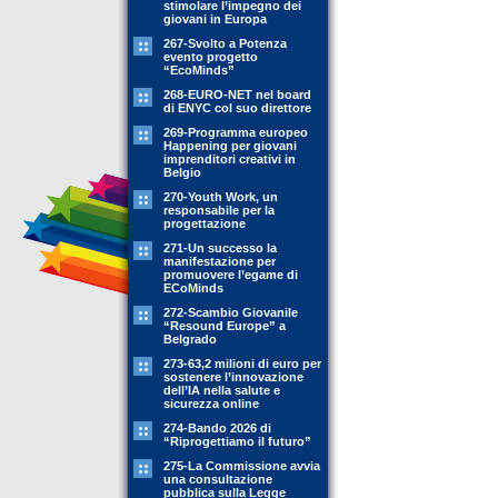
stimolare l’impegno dei
giovani in Europa
267-Svolto a Potenza
evento progetto
“EcoMinds”
268-EURO-NET nel board
di ENYC col suo direttore
269-Programma europeo
Happening per giovani
imprenditori creativi in
Belgio
270-Youth Work, un
responsabile per la
progettazione
271-Un successo la
manifestazione per
promuovere l’egame di
ECoMinds
272-Scambio Giovanile
“Resound Europe” a
Belgrado
273-63,2 milioni di euro per
sostenere l’innovazione
dell’IA nella salute e
sicurezza online
274-Bando 2026 di
“Riprogettiamo il futuro”
275-La Commissione avvia
una consultazione
pubblica sulla Legge