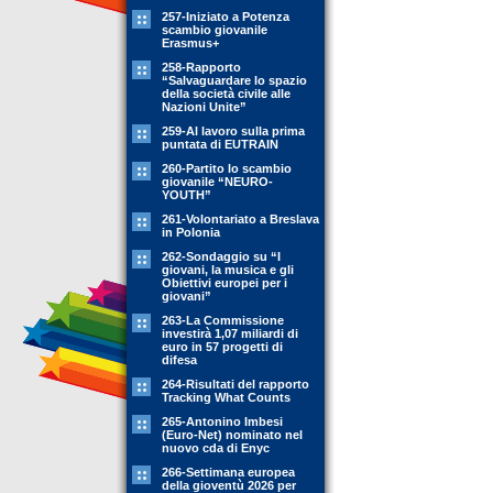
257-Iniziato a Potenza
scambio giovanile
Erasmus+
258-Rapporto
“Salvaguardare lo spazio
della società civile alle
Nazioni Unite”
259-Al lavoro sulla prima
puntata di EUTRAIN
260-Partito lo scambio
giovanile “NEURO-
YOUTH”
261-Volontariato a Breslava
in Polonia
262-Sondaggio su “I
giovani, la musica e gli
Obiettivi europei per i
giovani”
263-La Commissione
investirà 1,07 miliardi di
euro in 57 progetti di
difesa
264-Risultati del rapporto
Tracking What Counts
265-Antonino Imbesi
(Euro-Net) nominato nel
nuovo cda di Enyc
266-Settimana europea
della gioventù 2026 per