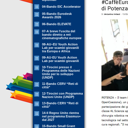
04-Bando EIC Accelerator
05-Bando Eurodesk
Awards 2026
06-Bando ELEVATE
07-A breve l’uscita del
bando diretto a reti
cinematografiche europee
08-AU–EU Youth Action
Lab per scambi giovanili
tra Europa e Africa
09-AU-EU Youth Action
Lab per scambi giovanili
10-Tirocini presso il
Programma delle Nazioni
Unite per lo sviluppo
(UNDP)
11-Bando CERV “Reti di
città”
12-Tirocini con Programma
Nazioni Unite (UNDP)
13-Bando CERV “Reti di
città”
14-Il Regno Unito rientra
nel programma Erasmus+
dal 2027
15-Bando Small Grant