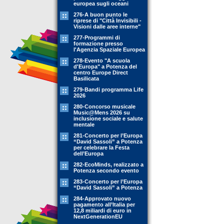
europea sugli oceani
276-A buon punto le
riprese di "Città Invisibili -
Visioni dalle aree interne"
277-Programmi di
formazione presso
l'Agenzia Spaziale Europea
278-Evento "A scuola
d'Europa" a Potenza del
centro Europe Direct
Basilicata
279-Bandi programma Life
2026
280-Concorso musicale
Music@Mens 2026 su
inclusione sociale e salute
mentale
281-Concerto per l’Europa
“David Sassoli” a Potenza
per celebrare la Festa
dell’Europa
282-EcoMinds, realizzato a
Potenza secondo evento
283-Concerto per l’Europa
“David Sassoli” a Potenza
284-Approvato nuovo
pagamento all’Italia per
12,8 miliardi di euro in
NextGenerationEU