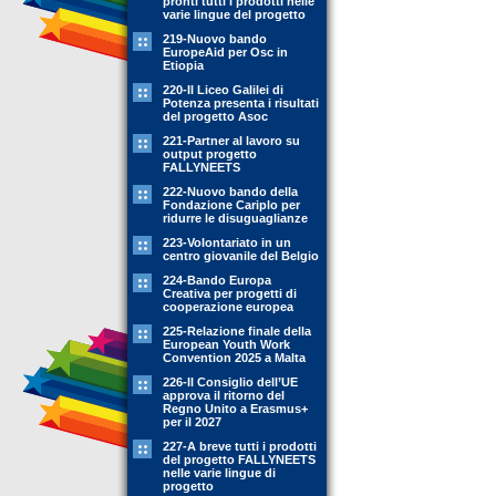
pronti tutti i prodotti nelle
varie lingue del progetto
219-Nuovo bando
EuropeAid per Osc in
Etiopia
220-Il Liceo Galilei di
Potenza presenta i risultati
del progetto Asoc
221-Partner al lavoro su
output progetto
FALLYNEETS
222-Nuovo bando della
Fondazione Cariplo per
ridurre le disuguaglianze
223-Volontariato in un
centro giovanile del Belgio
224-Bando Europa
Creativa per progetti di
cooperazione europea
225-Relazione finale della
European Youth Work
Convention 2025 a Malta
226-Il Consiglio dell’UE
approva il ritorno del
Regno Unito a Erasmus+
per il 2027
227-A breve tutti i prodotti
del progetto FALLYNEETS
nelle varie lingue di
progetto