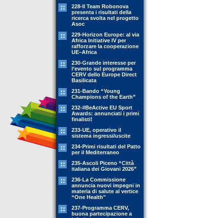
228-Il Team Robonova
presenta i risultati della
ricerca svolta nel progetto
Asoc
229-Horizon Europe: al via
Africa Initiative IV per
rafforzare la cooperazione
UE–Africa
230-Grande interesse per
l’evento sul programma
CERV dello Europe Direct
Basilicata
231-Bando “Young
Champions of the Earth”
232-#BeActive EU Sport
Awards: annunciati i primi
finalisti!
233-UE, operativo il
sistema ingressi/uscite
234-Primi risultati del Patto
per il Mediterraneo
235-Ascoli Piceno “Città
italiana dei Giovani 2026”
236-La Commissione
annuncia nuovi impegni in
materia di salute al vertice
“One Health"
237-Programma CERV,
buona partecipazione a