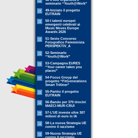
seminario “Youth@Work”
49-Iniziato il progetto
EUTRAIN
50-I talenti europei
emergenti celebrati ai
Music Moves Europe
Awards 2026
51-Sesto Concorso
Fotografico Femminista
PERSPEKTIV_A
52-Seminario
“Youth@Work”
53-Campagna EURES
“Your career takes you
places”
54-Focus Group del
progetto “FitGenerations
Smart TrAIner”
55-Partito il progetto
EUTRAIN
56-Bando per 370 tirocini
MAECI-MUR-CRUI
57-L’UE investe oltre 307
milioni di euro in IA
58-La nuova Strategia UE
contro il razzismo
59-Nuova Strategia UE
contro il razzismo