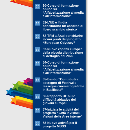
80-Corso di formazione
online su
“Alfabetizzazione ai media
e all’informazione”
81-L’UE e l’India
concludono un accordo di
libero scambio storico
82-TPM a Arad per chiarire
alcuni punti del progetto
“European Odyssey”
83-Nuove capitali europee
della piccola distribuzione
al dettaglio del 2026
84-Corso di formazione
online su
“Alfabetizzazione ai media
e all’informazione”
85-Bando “Contributi a
sostegno di Festival e
rassegne cinematografiche
in Basilicata”
86-Rapporto UE sulle
difficoltà abitative dei
giovani europei
87-Iniziate le attività del
progetto “Città invisibili.
Visioni delle Aree interne”
88-Nuove attività per il
progetto MBSS