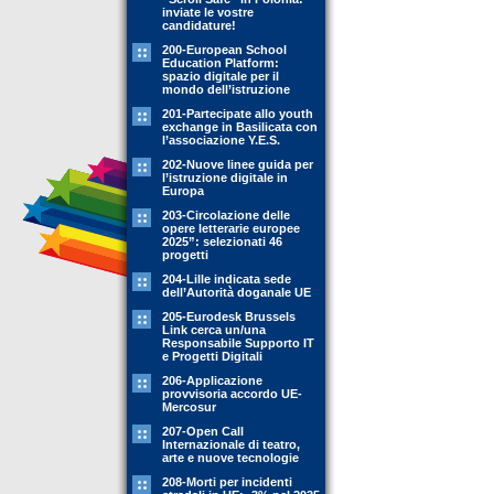
inviate le vostre
candidature!
200-European School
Education Platform:
spazio digitale per il
mondo dell’istruzione
201-Partecipate allo youth
exchange in Basilicata con
l’associazione Y.E.S.
202-Nuove linee guida per
l’istruzione digitale in
Europa
203-Circolazione delle
opere letterarie europee
2025”: selezionati 46
progetti
204-Lille indicata sede
dell’Autorità doganale UE
205-Eurodesk Brussels
Link cerca un/una
Responsabile Supporto IT
e Progetti Digitali
206-Applicazione
provvisoria accordo UE-
Mercosur
207-Open Call
Internazionale di teatro,
arte e nuove tecnologie
208-Morti per incidenti