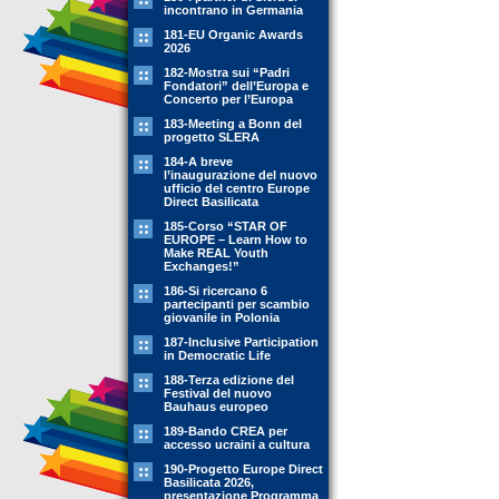
incontrano in Germania
181-EU Organic Awards
2026
182-Mostra sui “Padri
Fondatori” dell’Europa e
Concerto per l’Europa
183-Meeting a Bonn del
progetto SLERA
184-A breve
l’inaugurazione del nuovo
ufficio del centro Europe
Direct Basilicata
185-Corso “STAR OF
EUROPE – Learn How to
Make REAL Youth
Exchanges!”
186-Si ricercano 6
partecipanti per scambio
giovanile in Polonia
187-Inclusive Participation
in Democratic Life
188-Terza edizione del
Festival del nuovo
Bauhaus europeo
189-Bando CREA per
accesso ucraini a cultura
190-Progetto Europe Direct
Basilicata 2026,
presentazione Programma