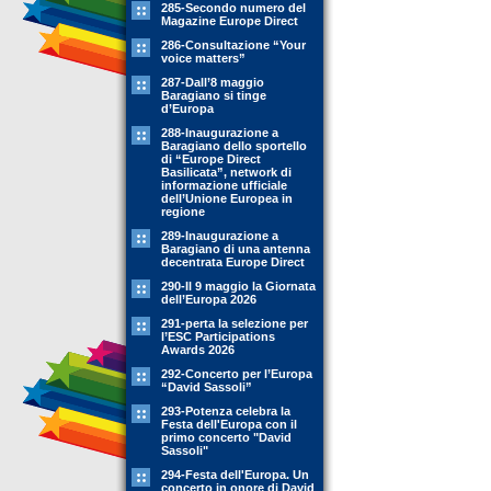
285-Secondo numero del
Magazine Europe Direct
286-Consultazione “Your
voice matters”
287-Dall’8 maggio
Baragiano si tinge
d’Europa
288-Inaugurazione a
Baragiano dello sportello
di “Europe Direct
Basilicata”, network di
informazione ufficiale
dell’Unione Europea in
regione
289-Inaugurazione a
Baragiano di una antenna
decentrata Europe Direct
290-Il 9 maggio la Giornata
dell’Europa 2026
291-perta la selezione per
l’ESC Participations
Awards 2026
292-Concerto per l’Europa
“David Sassoli”
293-Potenza celebra la
Festa dell'Europa con il
primo concerto "David
Sassoli"
294-Festa dell'Europa. Un
concerto in onore di David