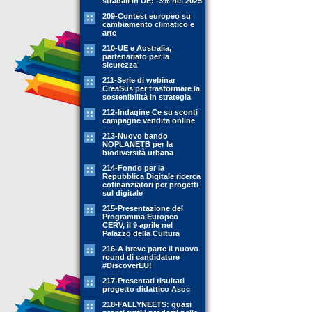
stradali in UE: -3% nel 2025
209-Contest europeo su
cambiamento climatico e
arte
210-UE e Australia,
partenariato per la
sicurezza
211-Serie di webinar
CreaSus per trasformare la
sostenibilità in strategia
212-Indagine Ce su sconti
campagne vendita online
213-Nuovo bando
NOPLANETB per la
biodiversità urbana
214-Fondo per la
Repubblica Digitale ricerca
cofinanziatori per progetti
sul digitale
215-Presentazione del
Programma Europeo
CERV, il 9 aprile nel
Palazzo della Cultura
216-A breve parte il nuovo
round di candidature
#DiscoverEU!
217-Presentati risultati
progetto didattico Asoc
218-FALLYNEETS: quasi