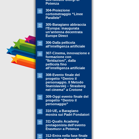
Potenza
304-Proiezione
cortometraggio “Linee
Parallele”
305-Baragiano abbraccia
l’Europa: inaugurata
un’antenna decentrata
Europe Direct
306-Dalla pellicola
all’intelligenza artificiale
307-Cinema, innovazione e
formazione con
"Ibridazioni", dalla
pellicola fino
all'intelligenza artificiale
308-Evento finale del
progetto “Dentro il
personaggio. Il Metodo
Stanislavskij – Strasberg
nel cinema” a Crotone
309-Oggi evento finale del
progetto “Dentro il
personaggio”
310-UE, a Baragiano
mostra sui Padri Fondatori
311-Qualis Academy
protagonista dell'evento
Erasmus+ a Potenza
312-Entra nella fase finale