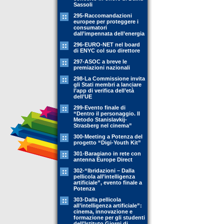
Sassoli
295-Raccomandazioni
europee per proteggere i
consumatori
dall’impennata dell’energia
296-EURO-NET nel board
di ENYC col suo direttore
297-ASOC a breve le
premiazioni nazionali
298-La Commissione invita
gli Stati membri a lanciare
l’app di verifica dell’età
dell’UE
299-Evento finale di
“Dentro il personaggio. Il
Metodo Stanislavkij-
Strasberg nel cinema”
300-Meeting a Potenza del
progetto “Digi-Youth Kit”
301-Baragiano in rete con
antenna Europe Direct
302-“Ibridazioni – Dalla
pellicola all’intelligenza
artificiale”, evento finale a
Potenza
303-Dalla pellicola
all’intelligenza artificiale”:
cinema, innovazione e
formazione per gli studenti
dell’Istituto Giorgi di