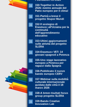
150-Together in Action
2026: evento annuale del
Patto europeo per il clima!
151-Partirà a breve il
progetto Stupor Mundi
152-Il sostegno di
Erasmus+ all’Ucraina per la
continuità
dell’apprendimento
educativo
153-Ultimi aggiornamenti
sulle attività del progetto
SLERA
154-Erasmus+ VET: 14
giovani spagnoli a Potenza
155-Uno stage lavorativo
europeo a Potenza per
ragazzi dalla Spagna
156-Pubblicato il nuovo
bando europeo CERV
157-Webinar sulla mobilità
culturale internazionale
guidata dalle città il 18
marzo 2026
158-A breve risultati focus
group progetto SLERA
159-Bando Creative
Innovation Lab