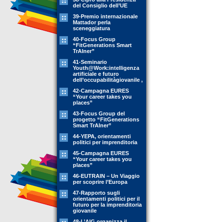
del Consiglio dell’UE
39-Premio internazionale
Mattador perla
sceneggiatura
40-Focus Group
“FitGenerations Smart
TrAIner”
41-Seminario
Youth@Work:intelligenza
artificiale e futuro
dell’occupabilitàgiovanile ,
42-Campagna EURES
“Your career takes you
places”
43-Focus Group del
progetto “FitGenerations
Smart TrAIner”
44-YEPA, orientamenti
politici per imprenditoria
45-Campagna EURES
“Your career takes you
places”
46-EUTRAIN – Un Viaggio
per scoprire l’Europa
47-Rapporto sugli
orientamenti politici per il
futuro per la imprenditoria
giovanile
48-L’AIG organizza il