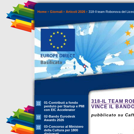
Home
Giornali
Articoli 2026
318-Il team Robonova del Liceo 
318-IL TEAM R
01-Contributi a fondo
VINCE IL BAND
perduto per Startup e PMI
con EIC Accelerator
pubblicato su Caff
02-Bando Eurodesk
Awards 2026
03-Concorso al Ministero
della Cultura per 1800
diplomati