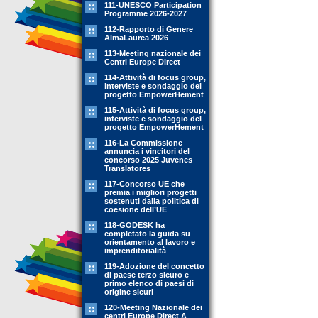
111-UNESCO Participation
Programme 2026-2027
112-Rapporto di Genere
AlmaLaurea 2026
113-Meeting nazionale dei
Centri Europe Direct
114-Attività di focus group,
interviste e sondaggio del
progetto EmpowerHement
115-Attività di focus group,
interviste e sondaggio del
progetto EmpowerHement
116-La Commissione
annuncia i vincitori del
concorso 2025 Juvenes
Translatores
117-Concorso UE che
premia i migliori progetti
sostenuti dalla politica di
coesione dell’UE
118-GODESK ha
completato la guida su
orientamento al lavoro e
imprenditorialità
119-Adozione del concetto
di paese terzo sicuro e
primo elenco di paesi di
origine sicuri
120-Meeting Nazionale dei
centri Europe Direct A