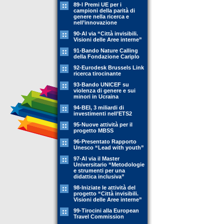
89-l Premi UE per i
campioni della parità di
genere nella ricerca e
nell’innovazione
90-Al via “Città invisibili.
Visioni delle Aree interne”
91-Bando Nature Calling
della Fondazione Cariplo
92-Eurodesk Brussels Link
ricerca tirocinante
93-Bando UNICEF su
violenza di genere e sui
minori in Ucraina
94-BEI, 3 miliardi di
investimenti nell’ETS2
95-Nuove attività per il
progetto MBSS
96-Presentato Rapporto
Unesco “Lead with youth”
97-Al via il Master
Universitario “Metodologie
e strumenti per una
didattica inclusiva”
98-Iniziate le attività del
progetto “Città invisibili.
Visioni delle Aree interne”
99-Tirocini alla European
Travel Commission