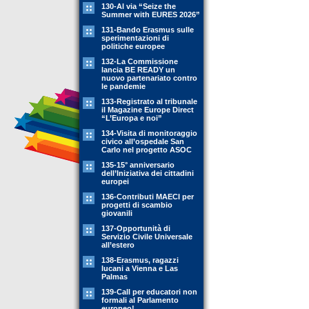
130-Al via “Seize the
Summer with EURES 2026”
131-Bando Erasmus sulle
sperimentazioni di
politiche europee
132-La Commissione
lancia BE READY un
nuovo partenariato contro
le pandemie
133-Registrato al tribunale
il Magazine Europe Direct
“L’Europa e noi”
134-Visita di monitoraggio
civico all’ospedale San
Carlo nel progetto ASOC
135-15° anniversario
dell’Iniziativa dei cittadini
europei
136-Contributi MAECI per
progetti di scambio
giovanili
137-Opportunità di
Servizio Civile Universale
all’estero
138-Erasmus, ragazzi
lucani a Vienna e Las
Palmas
139-Call per educatori non
formali al Parlamento
europeo!