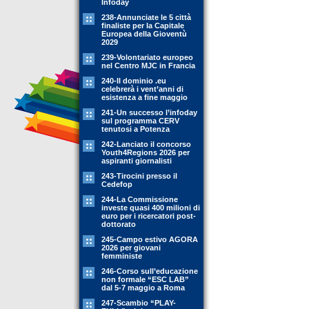
Infoday
238-Annunciate le 5 città
finaliste per la Capitale
Europea della Gioventù
2029
239-Volontariato europeo
nel Centro MJC in Francia
240-Il dominio .eu
celebrerà i vent’anni di
esistenza a fine maggio
241-Un successo l’infoday
sul programma CERV
tenutosi a Potenza
242-Lanciato il concorso
Youth4Regions 2026 per
aspiranti giornalisti
243-Tirocini presso il
Cedefop
244-La Commissione
investe quasi 400 milioni di
euro per i ricercatori post-
dottorato
245-Campo estivo AGORA
2026 per giovani
femministe
246-Corso sull’educazione
non formale “ESC LAB”
dal 5-7 maggio a Roma
247-Scambio “PLAY-