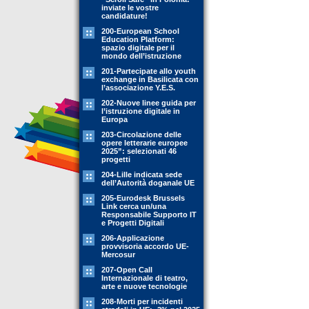
inviate le vostre
candidature!
200-European School
Education Platform:
spazio digitale per il
mondo dell’istruzione
201-Partecipate allo youth
exchange in Basilicata con
l’associazione Y.E.S.
202-Nuove linee guida per
l’istruzione digitale in
Europa
203-Circolazione delle
opere letterarie europee
2025”: selezionati 46
progetti
204-Lille indicata sede
dell’Autorità doganale UE
205-Eurodesk Brussels
Link cerca un/una
Responsabile Supporto IT
e Progetti Digitali
206-Applicazione
provvisoria accordo UE-
Mercosur
207-Open Call
Internazionale di teatro,
arte e nuove tecnologie
208-Morti per incidenti