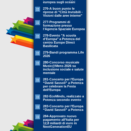
europea sugli oceani
276-A buon punto le
riprese di "Città Invisibili -
Visioni dalle aree interne"
277-Programmi di
formazione presso
l'Agenzia Spaziale Europea
278-Evento "A scuola
d'Europa" a Potenza del
centro Europe Direct
Basilicata
279-Bandi programma Life
2026
280-Concorso musicale
Music@Mens 2026 su
inclusione sociale e salute
mentale
281-Concerto per l’Europa
“David Sassoli” a Potenza
per celebrare la Festa
dell’Europa
282-EcoMinds, realizzato a
Potenza secondo evento
283-Concerto per l’Europa
“David Sassoli” a Potenza
284-Approvato nuovo
pagamento all’Italia per
12,8 miliardi di euro in
NextGenerationEU