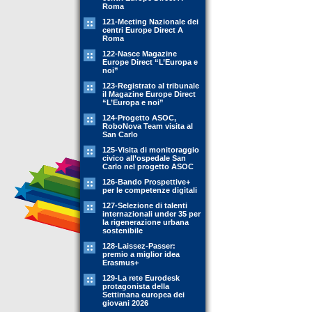
Roma
121-Meeting Nazionale dei
centri Europe Direct A
Roma
122-Nasce Magazine
Europe Direct “L’Europa e
noi”
123-Registrato al tribunale
il Magazine Europe Direct
“L’Europa e noi”
124-Progetto ASOC,
RoboNova Team visita al
San Carlo
125-Visita di monitoraggio
civico all’ospedale San
Carlo nel progetto ASOC
126-Bando Prospettive+
per le competenze digitali
127-Selezione di talenti
internazionali under 35 per
la rigenerazione urbana
sostenibile
128-Laissez-Passer:
premio a miglior idea
Erasmus+
129-La rete Eurodesk
protagonista della
Settimana europea dei
giovani 2026