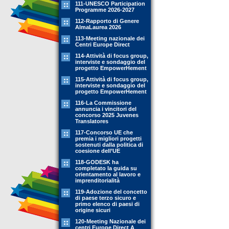
111-UNESCO Participation
Programme 2026-2027
112-Rapporto di Genere
AlmaLaurea 2026
113-Meeting nazionale dei
Centri Europe Direct
114-Attività di focus group,
interviste e sondaggio del
progetto EmpowerHement
115-Attività di focus group,
interviste e sondaggio del
progetto EmpowerHement
116-La Commissione
annuncia i vincitori del
concorso 2025 Juvenes
Translatores
117-Concorso UE che
premia i migliori progetti
sostenuti dalla politica di
coesione dell’UE
118-GODESK ha
completato la guida su
orientamento al lavoro e
imprenditorialità
119-Adozione del concetto
di paese terzo sicuro e
primo elenco di paesi di
origine sicuri
120-Meeting Nazionale dei
centri Europe Direct A