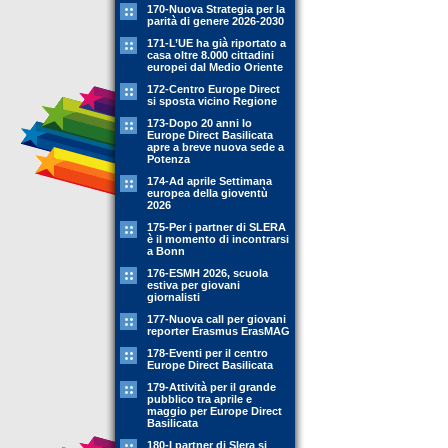
170-Nuova Strategia per la
parità di genere 2026-2030
171-L’UE ha già riportato a
casa oltre 8.000 cittadini
europei dal Medio Oriente
172-Centro Europe Direct
si sposta vicino Regione
173-Dopo 20 anni lo
Europe Direct Basilicata
apre a breve nuova sede a
Potenza
174-Ad aprile Settimana
europea della gioventù
2026
175-Per i partner di SLERA
è il momento di incontrarsi
a Bonn
176-ESMH 2026, scuola
estiva per giovani
giornalisti
177-Nuova call per giovani
reporter Erasmus ErasMAG
178-Eventi per il centro
Europe Direct Basilicata
179-Attività per il grande
pubblico tra aprile e
maggio per Europe Direct
Basilicata
180-I partner di Slera si