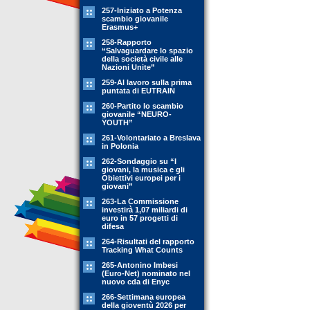
257-Iniziato a Potenza
scambio giovanile
Erasmus+
258-Rapporto
“Salvaguardare lo spazio
della società civile alle
Nazioni Unite”
259-Al lavoro sulla prima
puntata di EUTRAIN
260-Partito lo scambio
giovanile “NEURO-
YOUTH”
261-Volontariato a Breslava
in Polonia
262-Sondaggio su “I
giovani, la musica e gli
Obiettivi europei per i
giovani”
263-La Commissione
investirà 1,07 miliardi di
euro in 57 progetti di
difesa
264-Risultati del rapporto
Tracking What Counts
265-Antonino Imbesi
(Euro-Net) nominato nel
nuovo cda di Enyc
266-Settimana europea
della gioventù 2026 per