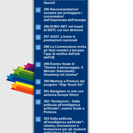
Sassoli
295-Raccomandazioni
europee per proteggere i
consumatori
dall’impennata dell’energia
296-EURO-NET nel board
di ENYC col suo direttore
297-ASOC a breve le
premiazioni nazionali
298-La Commissione invita
gli Stati membri a lanciare
l’app di verifica dell’età
dell’UE
299-Evento finale di
“Dentro il personaggio. Il
Metodo Stanislavkij-
Strasberg nel cinema”
300-Meeting a Potenza del
progetto “Digi-Youth Kit”
301-Baragiano in rete con
antenna Europe Direct
302-“Ibridazioni – Dalla
pellicola all’intelligenza
artificiale”, evento finale a
Potenza
303-Dalla pellicola
all’intelligenza artificiale”:
cinema, innovazione e
formazione per gli studenti
dell’Istituto Giorgi di