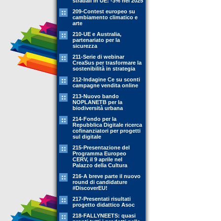
stradali in UE: -3% nel 2025
209-Contest europeo su
cambiamento climatico e
arte
210-UE e Australia,
partenariato per la
sicurezza
211-Serie di webinar
CreaSus per trasformare la
sostenibilità in strategia
212-Indagine Ce su sconti
campagne vendita online
213-Nuovo bando
NOPLANETB per la
biodiversità urbana
214-Fondo per la
Repubblica Digitale ricerca
cofinanziatori per progetti
sul digitale
215-Presentazione del
Programma Europeo
CERV, il 9 aprile nel
Palazzo della Cultura
216-A breve parte il nuovo
round di candidature
#DiscoverEU!
217-Presentati risultati
progetto didattico Asoc
218-FALLYNEETS: quasi