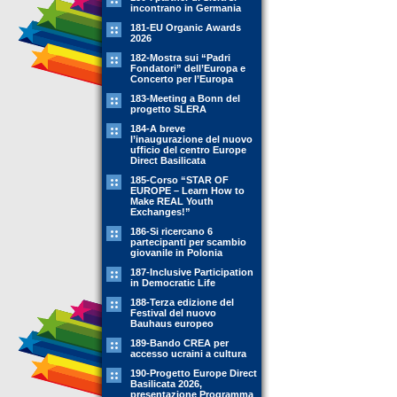
incontrano in Germania
181-EU Organic Awards
2026
182-Mostra sui “Padri
Fondatori” dell’Europa e
Concerto per l’Europa
183-Meeting a Bonn del
progetto SLERA
184-A breve
l’inaugurazione del nuovo
ufficio del centro Europe
Direct Basilicata
185-Corso “STAR OF
EUROPE – Learn How to
Make REAL Youth
Exchanges!”
186-Si ricercano 6
partecipanti per scambio
giovanile in Polonia
187-Inclusive Participation
in Democratic Life
188-Terza edizione del
Festival del nuovo
Bauhaus europeo
189-Bando CREA per
accesso ucraini a cultura
190-Progetto Europe Direct
Basilicata 2026,
presentazione Programma