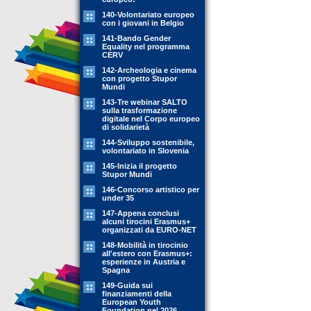
140-Volontariato europeo
con i giovani in Belgio
141-Bando Gender
Equality nel programma
CERV
142-Archeologia e cinema
con progetto Stupor
Mundi
143-Tre webinar SALTO
sulla trasformazione
digitale nel Corpo europeo
di solidarietà
144-Sviluppo sostenibile,
volontariato in Slovenia
145-Inizia il progetto
Stupor Mundi
146-Concorso artistico per
under 35
147-Appena conclusi
alcuni tirocini Erasmus+
organizzati da EURO-NET
148-Mobilità in tirocinio
all'estero con Erasmus+:
esperienze in Austria e
Spagna
149-Guida sui
finanziamenti della
European Youth
Foundation nel 2026