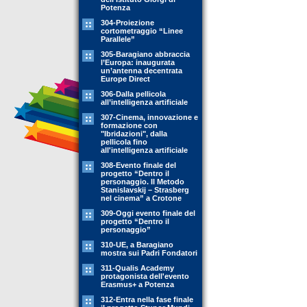
Potenza
304-Proiezione
cortometraggio “Linee
Parallele”
305-Baragiano abbraccia
l’Europa: inaugurata
un’antenna decentrata
Europe Direct
306-Dalla pellicola
all’intelligenza artificiale
307-Cinema, innovazione e
formazione con
"Ibridazioni", dalla
pellicola fino
all'intelligenza artificiale
308-Evento finale del
progetto “Dentro il
personaggio. Il Metodo
Stanislavskij – Strasberg
nel cinema” a Crotone
309-Oggi evento finale del
progetto “Dentro il
personaggio”
310-UE, a Baragiano
mostra sui Padri Fondatori
311-Qualis Academy
protagonista dell'evento
Erasmus+ a Potenza
312-Entra nella fase finale