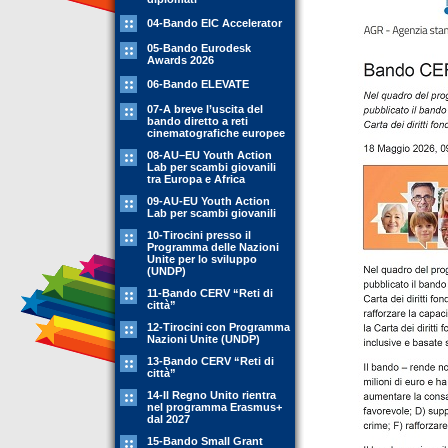
04-Bando EIC Accelerator
05-Bando Eurodesk
Awards 2026
06-Bando ELEVATE
07-A breve l’uscita del
bando diretto a reti
cinematografiche europee
08-AU–EU Youth Action
Lab per scambi giovanili
tra Europa e Africa
09-AU-EU Youth Action
Lab per scambi giovanili
10-Tirocini presso il
Programma delle Nazioni
Unite per lo sviluppo
(UNDP)
11-Bando CERV “Reti di
città”
12-Tirocini con Programma
Nazioni Unite (UNDP)
13-Bando CERV “Reti di
città”
14-Il Regno Unito rientra
nel programma Erasmus+
dal 2027
15-Bando Small Grant