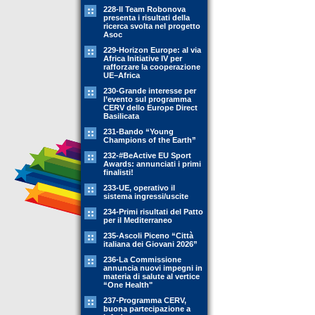
228-Il Team Robonova
presenta i risultati della
ricerca svolta nel progetto
Asoc
229-Horizon Europe: al via
Africa Initiative IV per
rafforzare la cooperazione
UE–Africa
230-Grande interesse per
l’evento sul programma
CERV dello Europe Direct
Basilicata
231-Bando “Young
Champions of the Earth”
232-#BeActive EU Sport
Awards: annunciati i primi
finalisti!
233-UE, operativo il
sistema ingressi/uscite
234-Primi risultati del Patto
per il Mediterraneo
235-Ascoli Piceno “Città
italiana dei Giovani 2026”
236-La Commissione
annuncia nuovi impegni in
materia di salute al vertice
“One Health"
237-Programma CERV,
buona partecipazione a