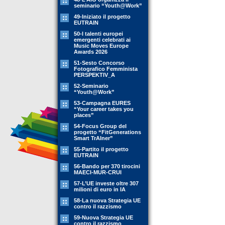
seminario “Youth@Work”
49-Iniziato il progetto
EUTRAIN
50-I talenti europei
emergenti celebrati ai
Music Moves Europe
Awards 2026
51-Sesto Concorso
Fotografico Femminista
PERSPEKTIV_A
52-Seminario
“Youth@Work”
53-Campagna EURES
“Your career takes you
places”
54-Focus Group del
progetto “FitGenerations
Smart TrAIner”
55-Partito il progetto
EUTRAIN
56-Bando per 370 tirocini
MAECI-MUR-CRUI
57-L’UE investe oltre 307
milioni di euro in IA
58-La nuova Strategia UE
contro il razzismo
59-Nuova Strategia UE
contro il razzismo