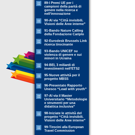
89-l Premi UE per i
campioni della parità di
genere nella ricerca e
nell’innovazione
90-Al via “Città invisibili.
Visioni delle Aree interne”
91-Bando Nature Calling
della Fondazione Cariplo
92-Eurodesk Brussels Link
ricerca tirocinante
93-Bando UNICEF su
violenza di genere e sui
minori in Ucraina
94-BEI, 3 miliardi di
investimenti nell’ETS2
95-Nuove attività per il
progetto MBSS
96-Presentato Rapporto
Unesco “Lead with youth”
97-Al via il Master
Universitario “Metodologie
e strumenti per una
didattica inclusiva”
98-Iniziate le attività del
progetto “Città invisibili.
Visioni delle Aree interne”
99-Tirocini alla European
Travel Commission