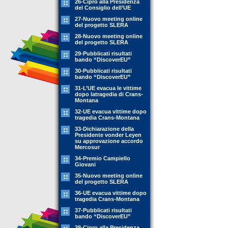
26-Cipro alla Presidenza
del Consiglio dell’UE
27-Nuovo meeting online
del progetto SLERA
28-Nuovo meeting online
del progetto SLERA
29-Pubblicati risultati
bando “DiscoverEU”
30-Pubblicati risultati
bando “DiscoverEU”
31-L’UE evacua le vittime
dopo latragedia di Crans-
Montana
32-UE evacua vittime dopo
tragedia Crans-Montana
33-Dichiarazione della
Presidente vonder Leyen
su approvazione accordo
Mercosur
34-Premio Campiello
Giovani
35-Nuovo meeting online
del progetto SLERA
36-UE evacua vittime dopo
tragedia Crans-Montana
37-Pubblicati risultati
bando “DiscoverEU”
38-Cipro alla Presidenza