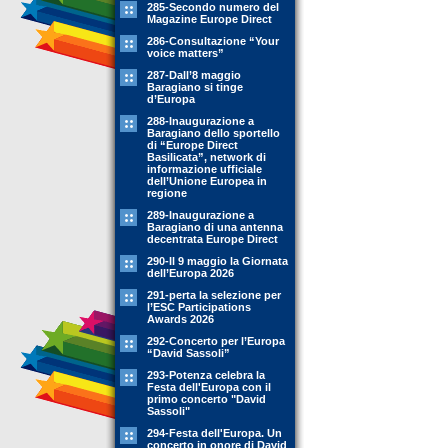
285-Secondo numero del
Magazine Europe Direct
286-Consultazione “Your
voice matters”
287-Dall’8 maggio
Baragiano si tinge
d’Europa
288-Inaugurazione a
Baragiano dello sportello
di “Europe Direct
Basilicata”, network di
informazione ufficiale
dell’Unione Europea in
regione
289-Inaugurazione a
Baragiano di una antenna
decentrata Europe Direct
290-Il 9 maggio la Giornata
dell’Europa 2026
291-perta la selezione per
l’ESC Participations
Awards 2026
292-Concerto per l’Europa
“David Sassoli”
293-Potenza celebra la
Festa dell'Europa con il
primo concerto "David
Sassoli"
294-Festa dell'Europa. Un
concerto in onore di David