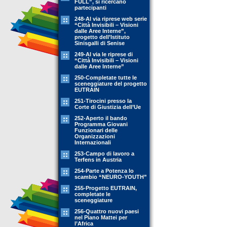
FULL”, si ricercano
partecipanti
248-Al via riprese web serie
“Città Invisibili – Visioni
dalle Aree Interne”,
progetto dell’Istituto
Sinisgalli di Senise
249-Al via le riprese di
“Città Invisibili – Visioni
dalle Aree Interne”
250-Completate tutte le
sceneggiature del progetto
EUTRAIN
251-Tirocini presso la
Corte di Giustizia dell’Ue
252-Aperto il bando
Programma Giovani
Funzionari delle
Organizzazioni
Internazionali
253-Campo di lavoro a
Terfens in Austria
254-Parte a Potenza lo
scambio “NEURO-YOUTH”
255-Progetto EUTRAIN,
completate le
sceneggiature
256-Quattro nuovi paesi
nel Piano Mattei per
l’Africa