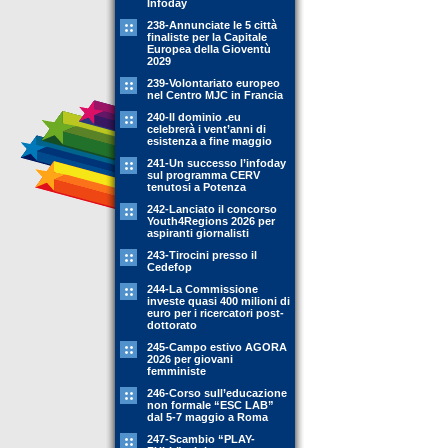
Infoday
238-Annunciate le 5 città
finaliste per la Capitale
Europea della Gioventù
2029
239-Volontariato europeo
nel Centro MJC in Francia
240-Il dominio .eu
celebrerà i vent’anni di
esistenza a fine maggio
241-Un successo l’infoday
sul programma CERV
tenutosi a Potenza
242-Lanciato il concorso
Youth4Regions 2026 per
aspiranti giornalisti
243-Tirocini presso il
Cedefop
244-La Commissione
investe quasi 400 milioni di
euro per i ricercatori post-
dottorato
245-Campo estivo AGORA
2026 per giovani
femministe
246-Corso sull’educazione
non formale “ESC LAB”
dal 5-7 maggio a Roma
247-Scambio “PLAY-