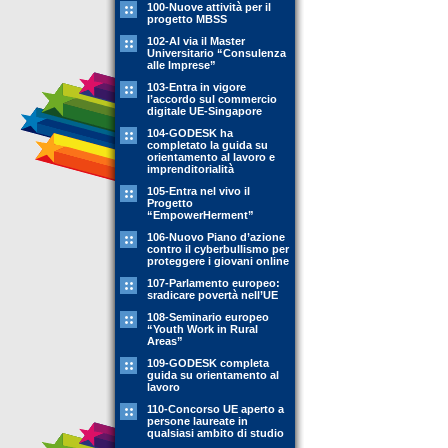
100-Nuove attività per il
progetto MBSS
102-Al via il Master
Universitario “Consulenza
alle Imprese”
103-Entra in vigore
l’accordo sul commercio
digitale UE-Singapore
104-GODESK ha
completato la guida su
orientamento al lavoro e
imprenditorialità
105-Entra nel vivo il
Progetto
“EmpowerHerment”
106-Nuovo Piano d’azione
contro il cyberbullismo per
proteggere i giovani online
107-Parlamento europeo:
sradicare povertà nell’UE
108-Seminario europeo
“Youth Work in Rural
Areas”
109-GODESK completa
guida su orientamento al
lavoro
110-Concorso UE aperto a
persone laureate in
qualsiasi ambito di studio