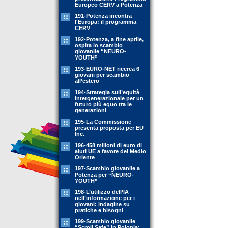
Europeo CERV a Potenza
191-Potenza incontra
l'Europa: il programma
CERV
192-Potenza, a fine aprile,
ospita lo scambio
giovanile “NEURO-
YOUTH”
193-EURO-NET ricerca 6
giovani per scambio
all’estero
194-Strategia sull’equità
intergenerazionale per un
futuro più equo tra le
generazioni
195-La Commissione
presenta proposta per EU
Inc.
196-458 milioni di euro di
aiuti UE a favore del Medio
Oriente
197-Scambio giovanile a
Potenza per “NEURO-
YOUTH”
198-L’utilizzo dell’IA
nell’informazione per i
giovani: indagine su
pratiche e bisogni
199-Scambio giovanile
“Scroll Safe” in Polonia: