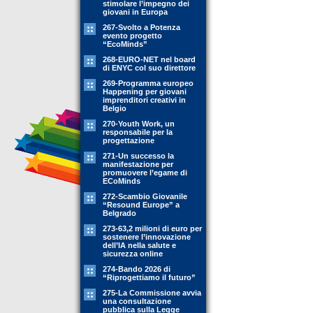
stimolare l’impegno dei
giovani in Europa
267-Svolto a Potenza
evento progetto
“EcoMinds”
268-EURO-NET nel board
di ENYC col suo direttore
269-Programma europeo
Happening per giovani
imprenditori creativi in
Belgio
270-Youth Work, un
responsabile per la
progettazione
271-Un successo la
manifestazione per
promuovere l’egame di
ECoMinds
272-Scambio Giovanile
“Resound Europe” a
Belgrado
273-63,2 milioni di euro per
sostenere l’innovazione
dell’IA nella salute e
sicurezza online
274-Bando 2026 di
“Riprogettiamo il futuro”
275-La Commissione avvia
una consultazione
pubblica sulla Legge