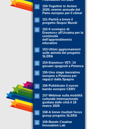
150-Together in Action
2026: evento annuale del
Patto europeo per il clima!
151-Partirà a breve il
progetto Stupor Mundi
152-Il sostegno di
Erasmus+ all’Ucraina per la
continuità
dell’apprendimento
educativo
153-Ultimi aggiornamenti
sulle attività del progetto
SLERA
154-Erasmus+ VET: 14
giovani spagnoli a Potenza
155-Uno stage lavorativo
europeo a Potenza per
ragazzi dalla Spagna
156-Pubblicato il nuovo
bando europeo CERV
157-Webinar sulla mobilità
culturale internazionale
guidata dalle città il 18
marzo 2026
158-A breve risultati focus
group progetto SLERA
159-Bando Creative
Innovation Lab