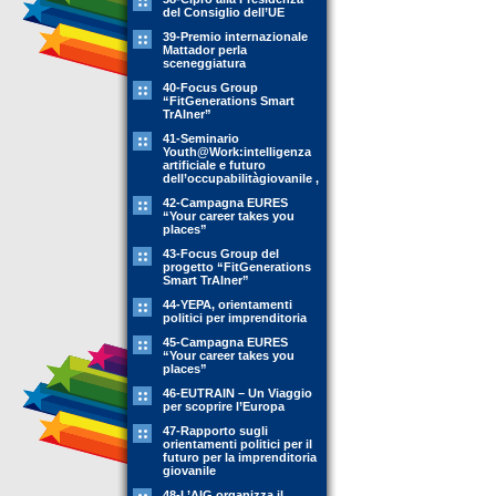
del Consiglio dell’UE
39-Premio internazionale
Mattador perla
sceneggiatura
40-Focus Group
“FitGenerations Smart
TrAIner”
41-Seminario
Youth@Work:intelligenza
artificiale e futuro
dell’occupabilitàgiovanile ,
42-Campagna EURES
“Your career takes you
places”
43-Focus Group del
progetto “FitGenerations
Smart TrAIner”
44-YEPA, orientamenti
politici per imprenditoria
45-Campagna EURES
“Your career takes you
places”
46-EUTRAIN – Un Viaggio
per scoprire l’Europa
47-Rapporto sugli
orientamenti politici per il
futuro per la imprenditoria
giovanile
48-L’AIG organizza il