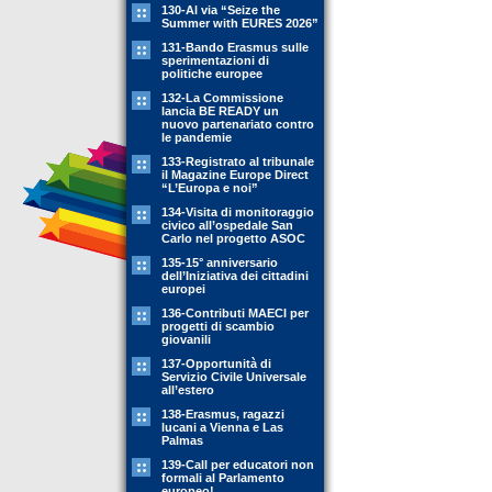
130-Al via “Seize the
Summer with EURES 2026”
131-Bando Erasmus sulle
sperimentazioni di
politiche europee
132-La Commissione
lancia BE READY un
nuovo partenariato contro
le pandemie
133-Registrato al tribunale
il Magazine Europe Direct
“L’Europa e noi”
134-Visita di monitoraggio
civico all’ospedale San
Carlo nel progetto ASOC
135-15° anniversario
dell’Iniziativa dei cittadini
europei
136-Contributi MAECI per
progetti di scambio
giovanili
137-Opportunità di
Servizio Civile Universale
all’estero
138-Erasmus, ragazzi
lucani a Vienna e Las
Palmas
139-Call per educatori non
formali al Parlamento
europeo!