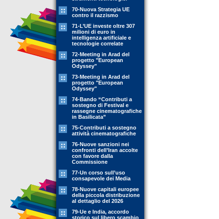
70-Nuova Strategia UE
contro il razzismo
71-L’UE investe oltre 307
milioni di euro in
intelligenza artificiale e
tecnologie correlate
72-Meeting in Arad del
progetto "European
Odyssey"
73-Meeting in Arad del
progetto "European
Odyssey"
74-Bando “Contributi a
sostegno di Festival e
rassegne cinematografiche
in Basilicata”
75-Contributi a sostegno
attività cinematografiche
76-Nuove sanzioni nei
confronti dell’Iran accolte
con favore dalla
Commissione
77-Un corso sull’uso
consapevole dei Media
78-Nuove capitali europee
della piccola distribuzione
al dettaglio del 2026
79-Ue e India, accordo
storico sul libero scambio