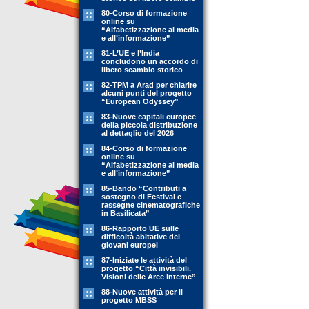
80-Corso di formazione
online su
“Alfabetizzazione ai media
e all’informazione”
81-L’UE e l’India
concludono un accordo di
libero scambio storico
82-TPM a Arad per chiarire
alcuni punti del progetto
“European Odyssey”
83-Nuove capitali europee
della piccola distribuzione
al dettaglio del 2026
84-Corso di formazione
online su
“Alfabetizzazione ai media
e all’informazione”
85-Bando “Contributi a
sostegno di Festival e
rassegne cinematografiche
in Basilicata”
86-Rapporto UE sulle
difficoltà abitative dei
giovani europei
87-Iniziate le attività del
progetto “Città invisibili.
Visioni delle Aree interne”
88-Nuove attività per il
progetto MBSS