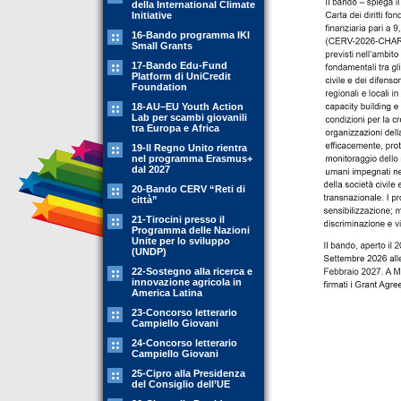
della International Climate
Initiative
16-Bando programma IKI
Small Grants
17-Bando Edu-Fund
Platform di UniCredit
Foundation
18-AU–EU Youth Action
Lab per scambi giovanili
tra Europa e Africa
19-Il Regno Unito rientra
nel programma Erasmus+
dal 2027
20-Bando CERV “Reti di
città”
21-Tirocini presso il
Programma delle Nazioni
Unite per lo sviluppo
(UNDP)
22-Sostegno alla ricerca e
innovazione agricola in
America Latina
23-Concorso letterario
Campiello Giovani
24-Concorso letterario
Campiello Giovani
25-Cipro alla Presidenza
del Consiglio dell’UE