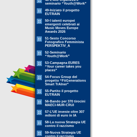
seminario “Youth@Work”
49-Iniziato il progetto
EUTRAIN
50-I talenti europei
emergenti celebrati ai
Music Moves Europe
Awards 2026
51-Sesto Concorso
Fotografico Femminista
PERSPEKTIV_A
52-Seminario
“Youth@Work”
53-Campagna EURES
“Your career takes you
places”
54-Focus Group del
progetto “FitGenerations
Smart TrAIner”
55-Partito il progetto
EUTRAIN
56-Bando per 370 tirocini
MAECI-MUR-CRUI
57-L’UE investe oltre 307
milioni di euro in IA
58-La nuova Strategia UE
contro il razzismo
59-Nuova Strategia UE
contro il razzismo