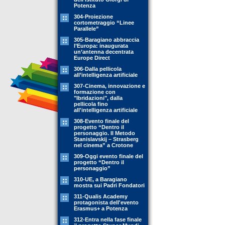
Potenza
304-Proiezione
cortometraggio “Linee
Parallele”
305-Baragiano abbraccia
l’Europa: inaugurata
un’antenna decentrata
Europe Direct
306-Dalla pellicola
all’intelligenza artificiale
307-Cinema, innovazione e
formazione con
"Ibridazioni", dalla
pellicola fino
all'intelligenza artificiale
308-Evento finale del
progetto “Dentro il
personaggio. Il Metodo
Stanislavskij – Strasberg
nel cinema” a Crotone
309-Oggi evento finale del
progetto “Dentro il
personaggio”
310-UE, a Baragiano
mostra sui Padri Fondatori
311-Qualis Academy
protagonista dell'evento
Erasmus+ a Potenza
312-Entra nella fase finale