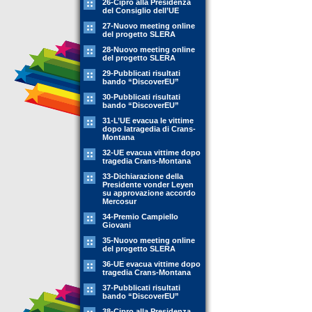
26-Cipro alla Presidenza
del Consiglio dell’UE
27-Nuovo meeting online
del progetto SLERA
28-Nuovo meeting online
del progetto SLERA
29-Pubblicati risultati
bando “DiscoverEU”
30-Pubblicati risultati
bando “DiscoverEU”
31-L’UE evacua le vittime
dopo latragedia di Crans-
Montana
32-UE evacua vittime dopo
tragedia Crans-Montana
33-Dichiarazione della
Presidente vonder Leyen
su approvazione accordo
Mercosur
34-Premio Campiello
Giovani
35-Nuovo meeting online
del progetto SLERA
36-UE evacua vittime dopo
tragedia Crans-Montana
37-Pubblicati risultati
bando “DiscoverEU”
38-Cipro alla Presidenza