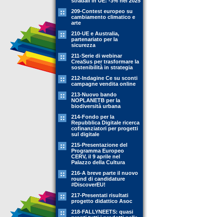
stradali in UE: -3% nel 2025
209-Contest europeo su
cambiamento climatico e
arte
210-UE e Australia,
partenariato per la
sicurezza
211-Serie di webinar
CreaSus per trasformare la
sostenibilità in strategia
212-Indagine Ce su sconti
campagne vendita online
213-Nuovo bando
NOPLANETB per la
biodiversità urbana
214-Fondo per la
Repubblica Digitale ricerca
cofinanziatori per progetti
sul digitale
215-Presentazione del
Programma Europeo
CERV, il 9 aprile nel
Palazzo della Cultura
216-A breve parte il nuovo
round di candidature
#DiscoverEU!
217-Presentati risultati
progetto didattico Asoc
218-FALLYNEETS: quasi