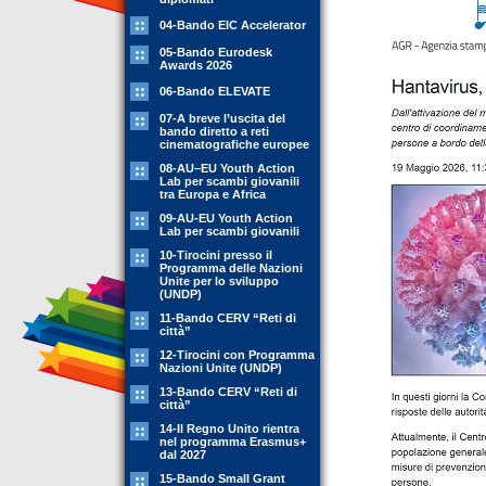
04-Bando EIC Accelerator
05-Bando Eurodesk
Awards 2026
06-Bando ELEVATE
07-A breve l’uscita del
bando diretto a reti
cinematografiche europee
08-AU–EU Youth Action
Lab per scambi giovanili
tra Europa e Africa
09-AU-EU Youth Action
Lab per scambi giovanili
10-Tirocini presso il
Programma delle Nazioni
Unite per lo sviluppo
(UNDP)
11-Bando CERV “Reti di
città”
12-Tirocini con Programma
Nazioni Unite (UNDP)
13-Bando CERV “Reti di
città”
14-Il Regno Unito rientra
nel programma Erasmus+
dal 2027
15-Bando Small Grant