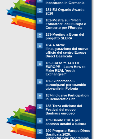
incontrano in Germania
181-EU Organic Awards
2026
182-Mostra sui “Padri
Fondatori” dell’Europa e
Concerto per l’Europa
183-Meeting a Bonn del
progetto SLERA
184-A breve
l’inaugurazione del nuovo
ufficio del centro Europe
Direct Basilicata
185-Corso “STAR OF
EUROPE – Learn How to
Make REAL Youth
Exchanges!”
186-Si ricercano 6
partecipanti per scambio
giovanile in Polonia
187-Inclusive Participation
in Democratic Life
188-Terza edizione del
Festival del nuovo
Bauhaus europeo
189-Bando CREA per
accesso ucraini a cultura
190-Progetto Europe Direct
Basilicata 2026,
presentazione Programma