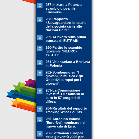
257-Iniziato a Potenza
scambio giovanile
Erasmus+
258-Rapporto
“Salvaguardare lo spazio
della società civile alle
Nazioni Unite”
259-Al lavoro sulla prima
puntata di EUTRAIN
260-Partito lo scambio
giovanile “NEURO-
YOUTH”
261-Volontariato a Breslava
in Polonia
262-Sondaggio su “I
giovani, la musica e gli
Obiettivi europei per i
giovani”
263-La Commissione
investirà 1,07 miliardi di
euro in 57 progetti di
difesa
264-Risultati del rapporto
Tracking What Counts
265-Antonino Imbesi
(Euro-Net) nominato nel
nuovo cda di Enyc
266-Settimana europea
della gioventù 2026 per