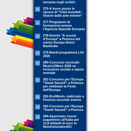
europea sugli oceani
276-A buon punto le
riprese di "Città Invisibili -
Visioni dalle aree interne"
277-Programmi di
formazione presso
l'Agenzia Spaziale Europea
278-Evento "A scuola
d'Europa" a Potenza del
centro Europe Direct
Basilicata
279-Bandi programma Life
2026
280-Concorso musicale
Music@Mens 2026 su
inclusione sociale e salute
mentale
281-Concerto per l’Europa
“David Sassoli” a Potenza
per celebrare la Festa
dell’Europa
282-EcoMinds, realizzato a
Potenza secondo evento
283-Concerto per l’Europa
“David Sassoli” a Potenza
284-Approvato nuovo
pagamento all’Italia per
12,8 miliardi di euro in
NextGenerationEU