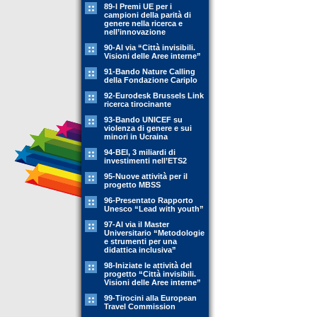
89-l Premi UE per i
campioni della parità di
genere nella ricerca e
nell’innovazione
90-Al via “Città invisibili.
Visioni delle Aree interne”
91-Bando Nature Calling
della Fondazione Cariplo
92-Eurodesk Brussels Link
ricerca tirocinante
93-Bando UNICEF su
violenza di genere e sui
minori in Ucraina
94-BEI, 3 miliardi di
investimenti nell’ETS2
95-Nuove attività per il
progetto MBSS
96-Presentato Rapporto
Unesco “Lead with youth”
97-Al via il Master
Universitario “Metodologie
e strumenti per una
didattica inclusiva”
98-Iniziate le attività del
progetto “Città invisibili.
Visioni delle Aree interne”
99-Tirocini alla European
Travel Commission