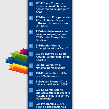
228-Il Team Robonova
presenta i risultati della
ricerca svolta nel progetto
Asoc
229-Horizon Europe: al via
Africa Initiative IV per
rafforzare la cooperazione
UE–Africa
230-Grande interesse per
l’evento sul programma
CERV dello Europe Direct
Basilicata
231-Bando “Young
Champions of the Earth”
232-#BeActive EU Sport
Awards: annunciati i primi
finalisti!
233-UE, operativo il
sistema ingressi/uscite
234-Primi risultati del Patto
per il Mediterraneo
235-Ascoli Piceno “Città
italiana dei Giovani 2026”
236-La Commissione
annuncia nuovi impegni in
materia di salute al vertice
“One Health"
237-Programma CERV,
buona partecipazione a