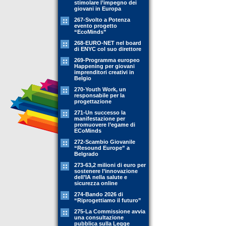
stimolare l’impegno dei
giovani in Europa
267-Svolto a Potenza
evento progetto
“EcoMinds”
268-EURO-NET nel board
di ENYC col suo direttore
269-Programma europeo
Happening per giovani
imprenditori creativi in
Belgio
270-Youth Work, un
responsabile per la
progettazione
271-Un successo la
manifestazione per
promuovere l’egame di
ECoMinds
272-Scambio Giovanile
“Resound Europe” a
Belgrado
273-63,2 milioni di euro per
sostenere l’innovazione
dell’IA nella salute e
sicurezza online
274-Bando 2026 di
“Riprogettiamo il futuro”
275-La Commissione avvia
una consultazione
pubblica sulla Legge