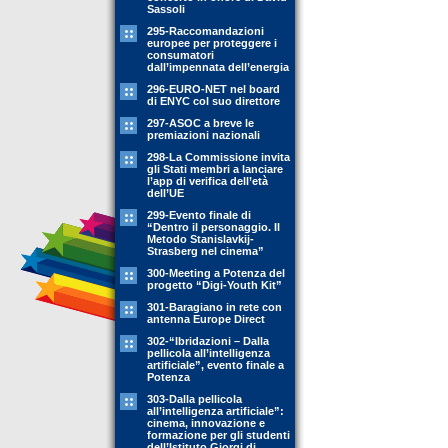
Sassoli
295-Raccomandazioni
europee per proteggere i
consumatori
dall’impennata dell’energia
296-EURO-NET nel board
di ENYC col suo direttore
297-ASOC a breve le
premiazioni nazionali
298-La Commissione invita
gli Stati membri a lanciare
l’app di verifica dell’età
dell’UE
299-Evento finale di
“Dentro il personaggio. Il
Metodo Stanislavkij-
Strasberg nel cinema”
300-Meeting a Potenza del
progetto “Digi-Youth Kit”
301-Baragiano in rete con
antenna Europe Direct
302-“Ibridazioni – Dalla
pellicola all’intelligenza
artificiale”, evento finale a
Potenza
303-Dalla pellicola
all’intelligenza artificiale”:
cinema, innovazione e
formazione per gli studenti
dell’Istituto Giorgi di