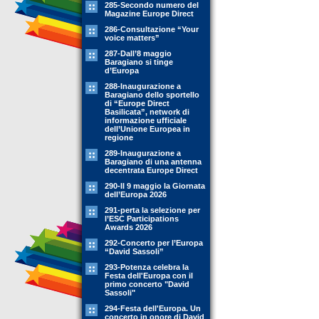
285-Secondo numero del
Magazine Europe Direct
286-Consultazione “Your
voice matters”
287-Dall’8 maggio
Baragiano si tinge
d’Europa
288-Inaugurazione a
Baragiano dello sportello
di “Europe Direct
Basilicata”, network di
informazione ufficiale
dell’Unione Europea in
regione
289-Inaugurazione a
Baragiano di una antenna
decentrata Europe Direct
290-Il 9 maggio la Giornata
dell’Europa 2026
291-perta la selezione per
l’ESC Participations
Awards 2026
292-Concerto per l’Europa
“David Sassoli”
293-Potenza celebra la
Festa dell'Europa con il
primo concerto "David
Sassoli"
294-Festa dell'Europa. Un
concerto in onore di David