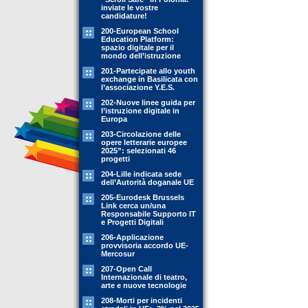
inviate le vostre
candidature!
200-European School
Education Platform:
spazio digitale per il
mondo dell’istruzione
201-Partecipate allo youth
exchange in Basilicata con
l’associazione Y.E.S.
202-Nuove linee guida per
l’istruzione digitale in
Europa
203-Circolazione delle
opere letterarie europee
2025”: selezionati 46
progetti
204-Lille indicata sede
dell’Autorità doganale UE
205-Eurodesk Brussels
Link cerca un/una
Responsabile Supporto IT
e Progetti Digitali
206-Applicazione
provvisoria accordo UE-
Mercosur
207-Open Call
Internazionale di teatro,
arte e nuove tecnologie
208-Morti per incidenti