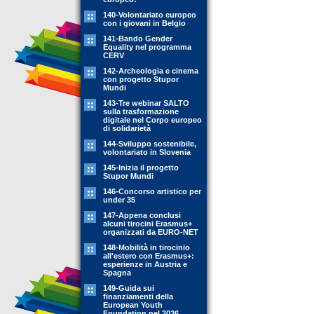
140-Volontariato europeo
con i giovani in Belgio
141-Bando Gender
Equality nel programma
CERV
142-Archeologia e cinema
con progetto Stupor
Mundi
143-Tre webinar SALTO
sulla trasformazione
digitale nel Corpo europeo
di solidarietà
144-Sviluppo sostenibile,
volontariato in Slovenia
145-Inizia il progetto
Stupor Mundi
146-Concorso artistico per
under 35
147-Appena conclusi
alcuni tirocini Erasmus+
organizzati da EURO-NET
148-Mobilità in tirocinio
all'estero con Erasmus+:
esperienze in Austria e
Spagna
149-Guida sui
finanziamenti della
European Youth
Foundation nel 2026