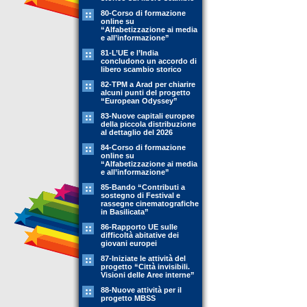
80-Corso di formazione
online su
“Alfabetizzazione ai media
e all’informazione”
81-L’UE e l’India
concludono un accordo di
libero scambio storico
82-TPM a Arad per chiarire
alcuni punti del progetto
“European Odyssey”
83-Nuove capitali europee
della piccola distribuzione
al dettaglio del 2026
84-Corso di formazione
online su
“Alfabetizzazione ai media
e all’informazione”
85-Bando “Contributi a
sostegno di Festival e
rassegne cinematografiche
in Basilicata”
86-Rapporto UE sulle
difficoltà abitative dei
giovani europei
87-Iniziate le attività del
progetto “Città invisibili.
Visioni delle Aree interne”
88-Nuove attività per il
progetto MBSS