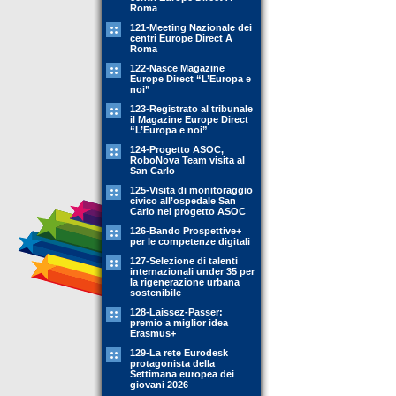
Roma
121-Meeting Nazionale dei
centri Europe Direct A
Roma
122-Nasce Magazine
Europe Direct “L’Europa e
noi”
123-Registrato al tribunale
il Magazine Europe Direct
“L’Europa e noi”
124-Progetto ASOC,
RoboNova Team visita al
San Carlo
125-Visita di monitoraggio
civico all’ospedale San
Carlo nel progetto ASOC
126-Bando Prospettive+
per le competenze digitali
127-Selezione di talenti
internazionali under 35 per
la rigenerazione urbana
sostenibile
128-Laissez-Passer:
premio a miglior idea
Erasmus+
129-La rete Eurodesk
protagonista della
Settimana europea dei
giovani 2026