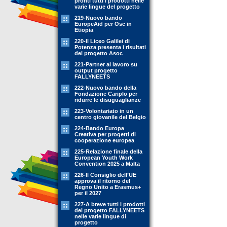
pronti tutti i prodotti nelle
varie lingue del progetto
219-Nuovo bando
EuropeAid per Osc in
Etiopia
220-Il Liceo Galilei di
Potenza presenta i risultati
del progetto Asoc
221-Partner al lavoro su
output progetto
FALLYNEETS
222-Nuovo bando della
Fondazione Cariplo per
ridurre le disuguaglianze
223-Volontariato in un
centro giovanile del Belgio
224-Bando Europa
Creativa per progetti di
cooperazione europea
225-Relazione finale della
European Youth Work
Convention 2025 a Malta
226-Il Consiglio dell’UE
approva il ritorno del
Regno Unito a Erasmus+
per il 2027
227-A breve tutti i prodotti
del progetto FALLYNEETS
nelle varie lingue di
progetto