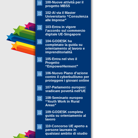
100-Nuove attività per il
progetto MBSS
102-Al via il Master
Universitario “Consulenza
alle Imprese”
103-Entra in vigore
l’accordo sul commercio
digitale UE-Singapore
104-GODESK ha
completato la guida su
orientamento al lavoro e
imprenditorialità
105-Entra nel vivo il
Progetto
“EmpowerHerment”
106-Nuovo Piano d’azione
contro il cyberbullismo per
proteggere i giovani online
107-Parlamento europeo:
sradicare povertà nell’UE
108-Seminario europeo
“Youth Work in Rural
Areas”
109-GODESK completa
guida su orientamento al
lavoro
110-Concorso UE aperto a
persone laureate in
qualsiasi ambito di studio