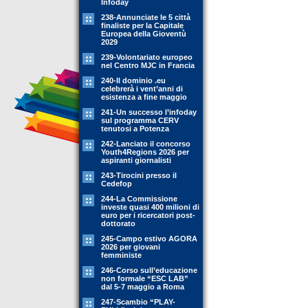
Infoday
238-Annunciate le 5 città
finaliste per la Capitale
Europea della Gioventù
2029
239-Volontariato europeo
nel Centro MJC in Francia
240-Il dominio .eu
celebrerà i vent’anni di
esistenza a fine maggio
241-Un successo l’infoday
sul programma CERV
tenutosi a Potenza
242-Lanciato il concorso
Youth4Regions 2026 per
aspiranti giornalisti
243-Tirocini presso il
Cedefop
244-La Commissione
investe quasi 400 milioni di
euro per i ricercatori post-
dottorato
245-Campo estivo AGORA
2026 per giovani
femministe
246-Corso sull’educazione
non formale “ESC LAB”
dal 5-7 maggio a Roma
247-Scambio “PLAY-