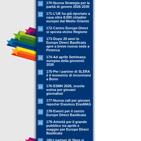
170-Nuova Strategia per la
parità di genere 2026-2030
171-L’UE ha già riportato a
casa oltre 8.000 cittadini
europei dal Medio Oriente
172-Centro Europe Direct
si sposta vicino Regione
173-Dopo 20 anni lo
Europe Direct Basilicata
apre a breve nuova sede a
Potenza
174-Ad aprile Settimana
europea della gioventù
2026
175-Per i partner di SLERA
è il momento di incontrarsi
a Bonn
176-ESMH 2026, scuola
estiva per giovani
giornalisti
177-Nuova call per giovani
reporter Erasmus ErasMAG
178-Eventi per il centro
Europe Direct Basilicata
179-Attività per il grande
pubblico tra aprile e
maggio per Europe Direct
Basilicata
180-I partner di Slera si