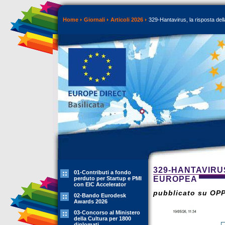
Home
Giornali
Articoli 2026
329-Hantavirus, la risposta de
329-HANTAVIRU
01-Contributi a fondo
EUROPEA
perduto per Startup e PMI
con EIC Accelerator
pubblicato su OP
02-Bando Eurodesk
Awards 2026
03-Concorso al Ministero
della Cultura per 1800
diplomati