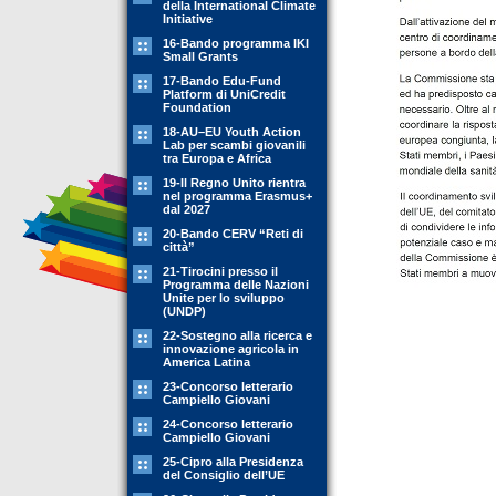
della International Climate
Initiative
16-Bando programma IKI
Small Grants
17-Bando Edu-Fund
Platform di UniCredit
Foundation
18-AU–EU Youth Action
Lab per scambi giovanili
tra Europa e Africa
19-Il Regno Unito rientra
nel programma Erasmus+
dal 2027
20-Bando CERV “Reti di
città”
21-Tirocini presso il
Programma delle Nazioni
Unite per lo sviluppo
(UNDP)
22-Sostegno alla ricerca e
innovazione agricola in
America Latina
23-Concorso letterario
Campiello Giovani
24-Concorso letterario
Campiello Giovani
25-Cipro alla Presidenza
del Consiglio dell’UE