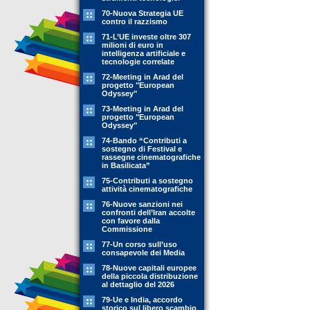
70-Nuova Strategia UE
contro il razzismo
71-L’UE investe oltre 307
milioni di euro in
intelligenza artificiale e
tecnologie correlate
72-Meeting in Arad del
progetto "European
Odyssey"
73-Meeting in Arad del
progetto "European
Odyssey"
74-Bando “Contributi a
sostegno di Festival e
rassegne cinematografiche
in Basilicata”
75-Contributi a sostegno
attività cinematografiche
76-Nuove sanzioni nei
confronti dell’Iran accolte
con favore dalla
Commissione
77-Un corso sull’uso
consapevole dei Media
78-Nuove capitali europee
della piccola distribuzione
al dettaglio del 2026
79-Ue e India, accordo
storico sul libero scambio