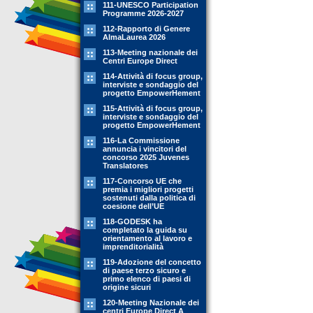
111-UNESCO Participation
Programme 2026-2027
112-Rapporto di Genere
AlmaLaurea 2026
113-Meeting nazionale dei
Centri Europe Direct
114-Attività di focus group,
interviste e sondaggio del
progetto EmpowerHement
115-Attività di focus group,
interviste e sondaggio del
progetto EmpowerHement
116-La Commissione
annuncia i vincitori del
concorso 2025 Juvenes
Translatores
117-Concorso UE che
premia i migliori progetti
sostenuti dalla politica di
coesione dell’UE
118-GODESK ha
completato la guida su
orientamento al lavoro e
imprenditorialità
119-Adozione del concetto
di paese terzo sicuro e
primo elenco di paesi di
origine sicuri
120-Meeting Nazionale dei
centri Europe Direct A