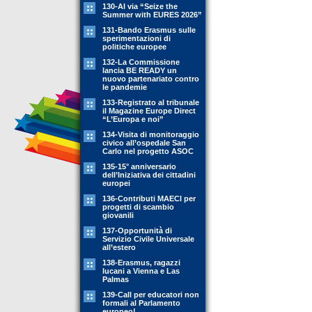
130-Al via “Seize the
Summer with EURES 2026”
131-Bando Erasmus sulle
sperimentazioni di
politiche europee
132-La Commissione
lancia BE READY un
nuovo partenariato contro
le pandemie
133-Registrato al tribunale
il Magazine Europe Direct
“L’Europa e noi”
134-Visita di monitoraggio
civico all’ospedale San
Carlo nel progetto ASOC
135-15° anniversario
dell’Iniziativa dei cittadini
europei
136-Contributi MAECI per
progetti di scambio
giovanili
137-Opportunità di
Servizio Civile Universale
all’estero
138-Erasmus, ragazzi
lucani a Vienna e Las
Palmas
139-Call per educatori non
formali al Parlamento
europeo!