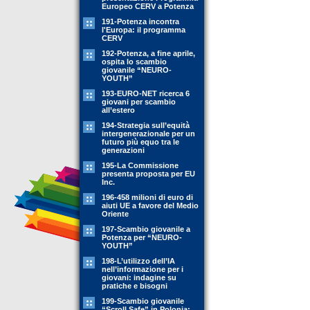
Europeo CERV a Potenza
191-Potenza incontra
l'Europa: il programma
CERV
192-Potenza, a fine aprile,
ospita lo scambio
giovanile “NEURO-
YOUTH”
193-EURO-NET ricerca 6
giovani per scambio
all’estero
194-Strategia sull’equità
intergenerazionale per un
futuro più equo tra le
generazioni
195-La Commissione
presenta proposta per EU
Inc.
196-458 milioni di euro di
aiuti UE a favore del Medio
Oriente
197-Scambio giovanile a
Potenza per “NEURO-
YOUTH”
198-L’utilizzo dell’IA
nell’informazione per i
giovani: indagine su
pratiche e bisogni
199-Scambio giovanile
“Scroll Safe” in Polonia: