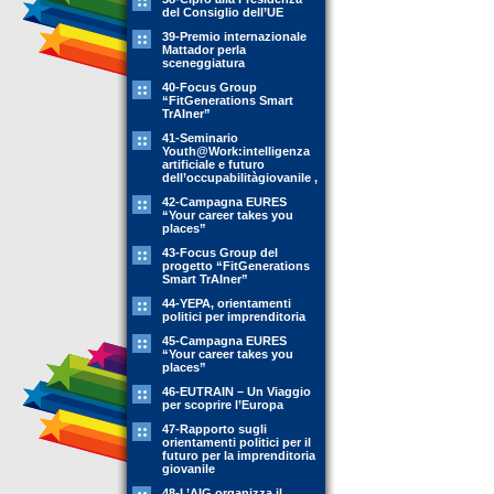
del Consiglio dell’UE
39-Premio internazionale
Mattador perla
sceneggiatura
40-Focus Group
“FitGenerations Smart
TrAIner”
41-Seminario
Youth@Work:intelligenza
artificiale e futuro
dell’occupabilitàgiovanile ,
42-Campagna EURES
“Your career takes you
places”
43-Focus Group del
progetto “FitGenerations
Smart TrAIner”
44-YEPA, orientamenti
politici per imprenditoria
45-Campagna EURES
“Your career takes you
places”
46-EUTRAIN – Un Viaggio
per scoprire l’Europa
47-Rapporto sugli
orientamenti politici per il
futuro per la imprenditoria
giovanile
48-L’AIG organizza il