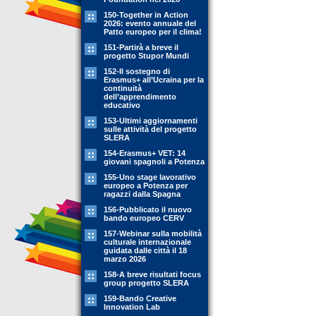
150-Together in Action
2026: evento annuale del
Patto europeo per il clima!
151-Partirà a breve il
progetto Stupor Mundi
152-Il sostegno di
Erasmus+ all’Ucraina per la
continuità
dell’apprendimento
educativo
153-Ultimi aggiornamenti
sulle attività del progetto
SLERA
154-Erasmus+ VET: 14
giovani spagnoli a Potenza
155-Uno stage lavorativo
europeo a Potenza per
ragazzi dalla Spagna
156-Pubblicato il nuovo
bando europeo CERV
157-Webinar sulla mobilità
culturale internazionale
guidata dalle città il 18
marzo 2026
158-A breve risultati focus
group progetto SLERA
159-Bando Creative
Innovation Lab