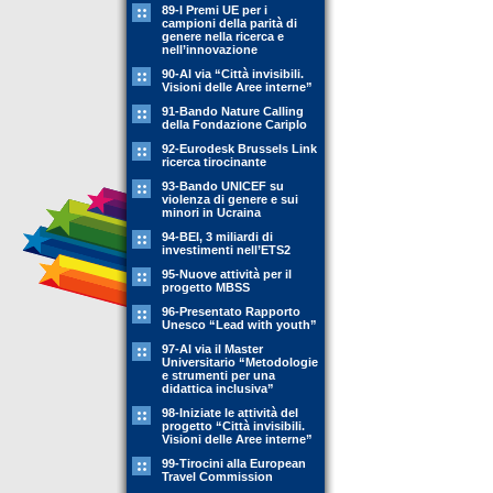
89-l Premi UE per i
campioni della parità di
genere nella ricerca e
nell’innovazione
90-Al via “Città invisibili.
Visioni delle Aree interne”
91-Bando Nature Calling
della Fondazione Cariplo
92-Eurodesk Brussels Link
ricerca tirocinante
93-Bando UNICEF su
violenza di genere e sui
minori in Ucraina
94-BEI, 3 miliardi di
investimenti nell’ETS2
95-Nuove attività per il
progetto MBSS
96-Presentato Rapporto
Unesco “Lead with youth”
97-Al via il Master
Universitario “Metodologie
e strumenti per una
didattica inclusiva”
98-Iniziate le attività del
progetto “Città invisibili.
Visioni delle Aree interne”
99-Tirocini alla European
Travel Commission