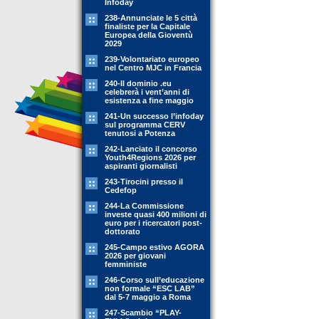
Infoday
238-Annunciate le 5 città
finaliste per la Capitale
Europea della Gioventù
2029
239-Volontariato europeo
nel Centro MJC in Francia
240-Il dominio .eu
celebrerà i vent’anni di
esistenza a fine maggio
241-Un successo l’infoday
sul programma CERV
tenutosi a Potenza
242-Lanciato il concorso
Youth4Regions 2026 per
aspiranti giornalisti
243-Tirocini presso il
Cedefop
244-La Commissione
investe quasi 400 milioni di
euro per i ricercatori post-
dottorato
245-Campo estivo AGORA
2026 per giovani
femministe
246-Corso sull’educazione
non formale “ESC LAB”
dal 5-7 maggio a Roma
247-Scambio “PLAY-