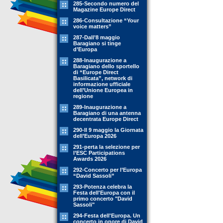
285-Secondo numero del
Magazine Europe Direct
286-Consultazione “Your
voice matters”
287-Dall’8 maggio
Baragiano si tinge
d’Europa
288-Inaugurazione a
Baragiano dello sportello
di “Europe Direct
Basilicata”, network di
informazione ufficiale
dell’Unione Europea in
regione
289-Inaugurazione a
Baragiano di una antenna
decentrata Europe Direct
290-Il 9 maggio la Giornata
dell’Europa 2026
291-perta la selezione per
l’ESC Participations
Awards 2026
292-Concerto per l’Europa
“David Sassoli”
293-Potenza celebra la
Festa dell'Europa con il
primo concerto "David
Sassoli"
294-Festa dell'Europa. Un
concerto in onore di David