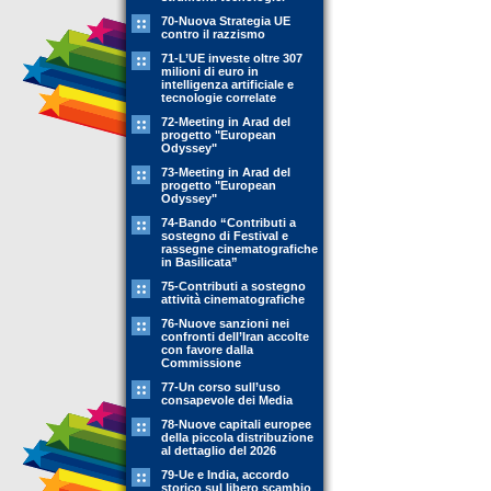
70-Nuova Strategia UE
contro il razzismo
71-L’UE investe oltre 307
milioni di euro in
intelligenza artificiale e
tecnologie correlate
72-Meeting in Arad del
progetto "European
Odyssey"
73-Meeting in Arad del
progetto "European
Odyssey"
74-Bando “Contributi a
sostegno di Festival e
rassegne cinematografiche
in Basilicata”
75-Contributi a sostegno
attività cinematografiche
76-Nuove sanzioni nei
confronti dell’Iran accolte
con favore dalla
Commissione
77-Un corso sull’uso
consapevole dei Media
78-Nuove capitali europee
della piccola distribuzione
al dettaglio del 2026
79-Ue e India, accordo
storico sul libero scambio