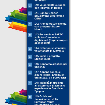
140-Volontariato europeo
con i giovani in Belgio
141-Bando Gender
Equality nel programma
CERV
142-Archeologia e cinema
con progetto Stupor
Mundi
143-Tre webinar SALTO
sulla trasformazione
digitale nel Corpo europeo
di solidarietà
144-Sviluppo sostenibile,
volontariato in Slovenia
145-Inizia il progetto
Stupor Mundi
146-Concorso artistico per
under 35
147-Appena conclusi
alcuni tirocini Erasmus+
organizzati da EURO-NET
148-Mobilità in tirocinio
all'estero con Erasmus+:
esperienze in Austria e
Spagna
149-Guida sui
finanziamenti della
European Youth
Foundation nel 2026