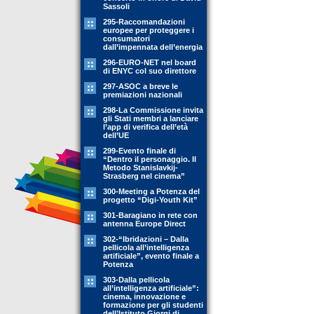
Sassoli
295-Raccomandazioni
europee per proteggere i
consumatori
dall’impennata dell’energia
296-EURO-NET nel board
di ENYC col suo direttore
297-ASOC a breve le
premiazioni nazionali
298-La Commissione invita
gli Stati membri a lanciare
l’app di verifica dell’età
dell’UE
299-Evento finale di
“Dentro il personaggio. Il
Metodo Stanislavkij-
Strasberg nel cinema”
300-Meeting a Potenza del
progetto “Digi-Youth Kit”
301-Baragiano in rete con
antenna Europe Direct
302-“Ibridazioni – Dalla
pellicola all’intelligenza
artificiale”, evento finale a
Potenza
303-Dalla pellicola
all’intelligenza artificiale”:
cinema, innovazione e
formazione per gli studenti
dell’Istituto Giorgi di