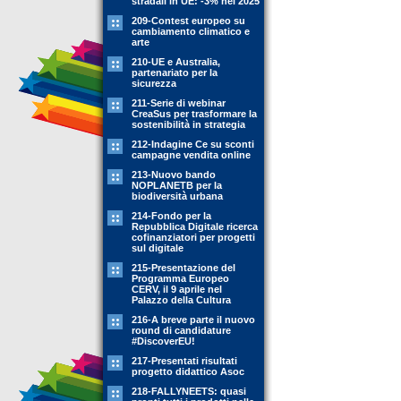
stradali in UE: -3% nel 2025
209-Contest europeo su
cambiamento climatico e
arte
210-UE e Australia,
partenariato per la
sicurezza
211-Serie di webinar
CreaSus per trasformare la
sostenibilità in strategia
212-Indagine Ce su sconti
campagne vendita online
213-Nuovo bando
NOPLANETB per la
biodiversità urbana
214-Fondo per la
Repubblica Digitale ricerca
cofinanziatori per progetti
sul digitale
215-Presentazione del
Programma Europeo
CERV, il 9 aprile nel
Palazzo della Cultura
216-A breve parte il nuovo
round di candidature
#DiscoverEU!
217-Presentati risultati
progetto didattico Asoc
218-FALLYNEETS: quasi