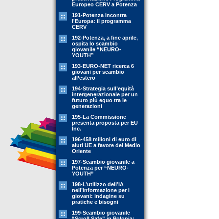
Europeo CERV a Potenza
191-Potenza incontra
l'Europa: il programma
CERV
192-Potenza, a fine aprile,
ospita lo scambio
giovanile “NEURO-
YOUTH”
193-EURO-NET ricerca 6
giovani per scambio
all’estero
194-Strategia sull’equità
intergenerazionale per un
futuro più equo tra le
generazioni
195-La Commissione
presenta proposta per EU
Inc.
196-458 milioni di euro di
aiuti UE a favore del Medio
Oriente
197-Scambio giovanile a
Potenza per “NEURO-
YOUTH”
198-L’utilizzo dell’IA
nell’informazione per i
giovani: indagine su
pratiche e bisogni
199-Scambio giovanile
“Scroll Safe” in Polonia: