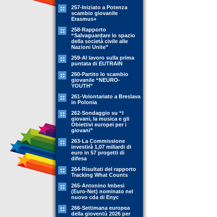
257-Iniziato a Potenza
scambio giovanile
Erasmus+
258-Rapporto
“Salvaguardare lo spazio
della società civile alle
Nazioni Unite”
259-Al lavoro sulla prima
puntata di EUTRAIN
260-Partito lo scambio
giovanile “NEURO-
YOUTH”
261-Volontariato a Breslava
in Polonia
262-Sondaggio su “I
giovani, la musica e gli
Obiettivi europei per i
giovani”
263-La Commissione
investirà 1,07 miliardi di
euro in 57 progetti di
difesa
264-Risultati del rapporto
Tracking What Counts
265-Antonino Imbesi
(Euro-Net) nominato nel
nuovo cda di Enyc
266-Settimana europea
della gioventù 2026 per