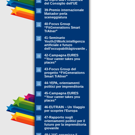
del Consiglio dell’UE
39-Premio internazionale
Mattador perla
sceneggiatura
40-Focus Group
“FitGenerations Smart
TrAIner”
41-Seminario
Youth@Work:intelligenza
artificiale e futuro
dell’occupabilitàgiovanile ,
42-Campagna EURES
“Your career takes you
places”
43-Focus Group del
progetto “FitGenerations
Smart TrAIner”
44-YEPA, orientamenti
politici per imprenditoria
45-Campagna EURES
“Your career takes you
places”
46-EUTRAIN – Un Viaggio
per scoprire l’Europa
47-Rapporto sugli
orientamenti politici per il
futuro per la imprenditoria
giovanile
48-L’AIG organizza il