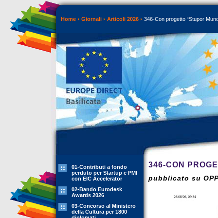
Home
Giornali
Articoli 2026
346-Con progetto “Stupor Mundi” 
346-CON PROGE
01-Contributi a fondo
perduto per Startup e PMI
pubblicato su OP
con EIC Accelerator
02-Bando Eurodesk
Awards 2026
03-Concorso al Ministero
della Cultura per 1800
diplomati