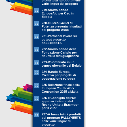
pronti tutti i prodotti nelle
varie lingue del progetto
219-Nuovo bando
EuropeAid per Osc in
Etiopia
220-Il Liceo Galilei di
Potenza presenta i risultati
del progetto Asoc
221-Partner al lavoro su
output progetto
FALLYNEETS
222-Nuovo bando della
Fondazione Cariplo per
ridurre le disuguaglianze
223-Volontariato in un
centro giovanile del Belgio
224-Bando Europa
Creativa per progetti di
cooperazione europea
225-Relazione finale della
European Youth Work
Convention 2025 a Malta
226-Il Consiglio dell’UE
approva il ritorno del
Regno Unito a Erasmus+
per il 2027
227-A breve tutti i prodotti
del progetto FALLYNEETS
nelle varie lingue di
progetto