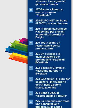
stimolare l’impegno dei
giovani in Europa
267-Svolto a Potenza
evento progetto
“EcoMinds”
268-EURO-NET nel board
di ENYC col suo direttore
269-Programma europeo
Happening per giovani
imprenditori creativi in
Belgio
270-Youth Work, un
responsabile per la
progettazione
271-Un successo la
manifestazione per
promuovere l’egame di
ECoMinds
272-Scambio Giovanile
“Resound Europe” a
Belgrado
273-63,2 milioni di euro per
sostenere l’innovazione
dell’IA nella salute e
sicurezza online
274-Bando 2026 di
“Riprogettiamo il futuro”
275-La Commissione avvia
una consultazione
pubblica sulla Legge