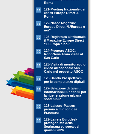
Roma
121-Meeting Nazionale dei
centri Europe Direct A
Roma
122-Nasce Magazine
Europe Direct “L’Europa e
noi”
123-Registrato al tribunale
il Magazine Europe Direct
“L’Europa e noi”
124-Progetto ASOC,
RoboNova Team visita al
San Carlo
125-Visita di monitoraggio
civico all’ospedale San
Carlo nel progetto ASOC
126-Bando Prospettive+
per le competenze digitali
127-Selezione di talenti
internazionali under 35 per
la rigenerazione urbana
sostenibile
128-Laissez-Passer:
premio a miglior idea
Erasmus+
129-La rete Eurodesk
protagonista della
Settimana europea dei
giovani 2026