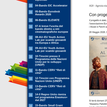
04-Bando EIC Accelerator
05-Bando Eurodesk
Awards 2026
06-Bando ELEVATE
07-A breve l’uscita del
bando diretto a reti
cinematografiche europee
08-AU–EU Youth Action
Lab per scambi giovanili
tra Europa e Africa
09-AU-EU Youth Action
Lab per scambi giovanili
10-Tirocini presso il
Programma delle Nazioni
Unite per lo sviluppo
(UNDP)
11-Bando CERV “Reti di
città”
12-Tirocini con Programma
Nazioni Unite (UNDP)
13-Bando CERV “Reti di
città”
14-Il Regno Unito rientra
nel programma Erasmus+
dal 2027
15-Bando Small Grant