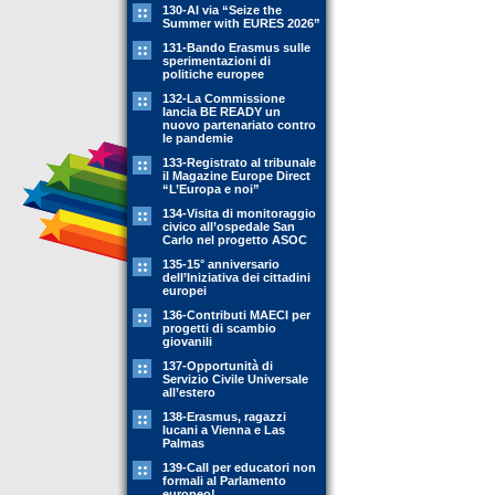
130-Al via “Seize the
Summer with EURES 2026”
131-Bando Erasmus sulle
sperimentazioni di
politiche europee
132-La Commissione
lancia BE READY un
nuovo partenariato contro
le pandemie
133-Registrato al tribunale
il Magazine Europe Direct
“L’Europa e noi”
134-Visita di monitoraggio
civico all’ospedale San
Carlo nel progetto ASOC
135-15° anniversario
dell’Iniziativa dei cittadini
europei
136-Contributi MAECI per
progetti di scambio
giovanili
137-Opportunità di
Servizio Civile Universale
all’estero
138-Erasmus, ragazzi
lucani a Vienna e Las
Palmas
139-Call per educatori non
formali al Parlamento
europeo!