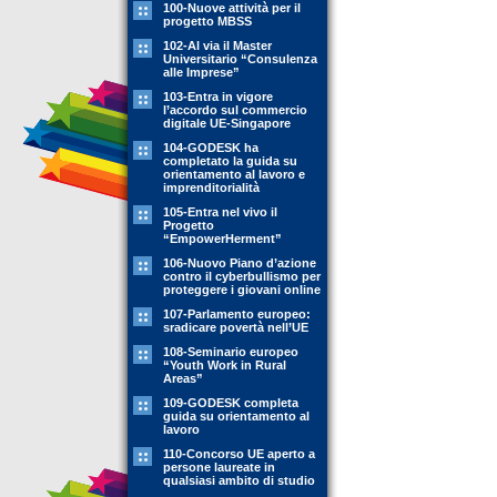
100-Nuove attività per il
progetto MBSS
102-Al via il Master
Universitario “Consulenza
alle Imprese”
103-Entra in vigore
l’accordo sul commercio
digitale UE-Singapore
104-GODESK ha
completato la guida su
orientamento al lavoro e
imprenditorialità
105-Entra nel vivo il
Progetto
“EmpowerHerment”
106-Nuovo Piano d’azione
contro il cyberbullismo per
proteggere i giovani online
107-Parlamento europeo:
sradicare povertà nell’UE
108-Seminario europeo
“Youth Work in Rural
Areas”
109-GODESK completa
guida su orientamento al
lavoro
110-Concorso UE aperto a
persone laureate in
qualsiasi ambito di studio