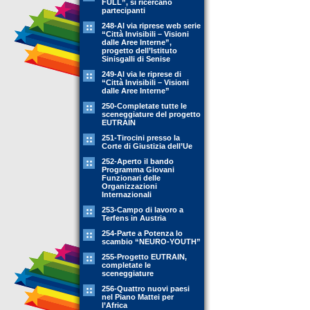
FULL”, si ricercano
partecipanti
248-Al via riprese web serie
“Città Invisibili – Visioni
dalle Aree Interne”,
progetto dell’Istituto
Sinisgalli di Senise
249-Al via le riprese di
“Città Invisibili – Visioni
dalle Aree Interne”
250-Completate tutte le
sceneggiature del progetto
EUTRAIN
251-Tirocini presso la
Corte di Giustizia dell’Ue
252-Aperto il bando
Programma Giovani
Funzionari delle
Organizzazioni
Internazionali
253-Campo di lavoro a
Terfens in Austria
254-Parte a Potenza lo
scambio “NEURO-YOUTH”
255-Progetto EUTRAIN,
completate le
sceneggiature
256-Quattro nuovi paesi
nel Piano Mattei per
l’Africa