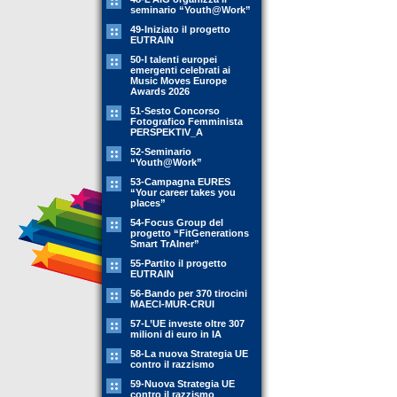
seminario “Youth@Work”
49-Iniziato il progetto
EUTRAIN
50-I talenti europei
emergenti celebrati ai
Music Moves Europe
Awards 2026
51-Sesto Concorso
Fotografico Femminista
PERSPEKTIV_A
52-Seminario
“Youth@Work”
53-Campagna EURES
“Your career takes you
places”
54-Focus Group del
progetto “FitGenerations
Smart TrAIner”
55-Partito il progetto
EUTRAIN
56-Bando per 370 tirocini
MAECI-MUR-CRUI
57-L’UE investe oltre 307
milioni di euro in IA
58-La nuova Strategia UE
contro il razzismo
59-Nuova Strategia UE
contro il razzismo