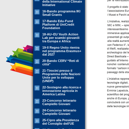
della International Climate
Initiative
16-Bando programma IKI
Small Grants
17-Bando Edu-Fund
Platform di UniCredit
Foundation
18-AU–EU Youth Action
Lab per scambi giovanili
tra Europa e Africa
19-Il Regno Unito rientra
nel programma Erasmus+
dal 2027
20-Bando CERV “Reti di
città”
21-Tirocini presso il
Programma delle Nazioni
Unite per lo sviluppo
(UNDP)
22-Sostegno alla ricerca e
innovazione agricola in
America Latina
23-Concorso letterario
Campiello Giovani
24-Concorso letterario
Campiello Giovani
25-Cipro alla Presidenza
del Consiglio dell’UE