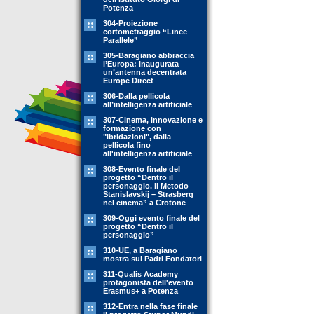
Potenza
304-Proiezione
cortometraggio “Linee
Parallele”
305-Baragiano abbraccia
l’Europa: inaugurata
un’antenna decentrata
Europe Direct
306-Dalla pellicola
all’intelligenza artificiale
307-Cinema, innovazione e
formazione con
"Ibridazioni", dalla
pellicola fino
all'intelligenza artificiale
308-Evento finale del
progetto “Dentro il
personaggio. Il Metodo
Stanislavskij – Strasberg
nel cinema” a Crotone
309-Oggi evento finale del
progetto “Dentro il
personaggio”
310-UE, a Baragiano
mostra sui Padri Fondatori
311-Qualis Academy
protagonista dell'evento
Erasmus+ a Potenza
312-Entra nella fase finale