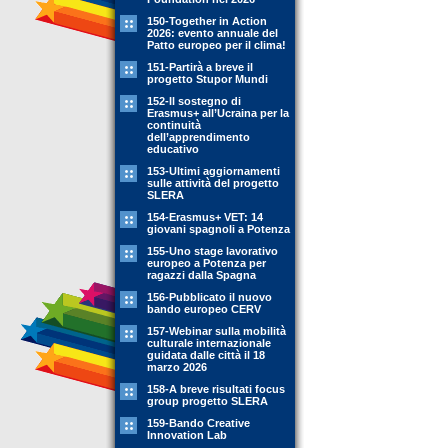
150-Together in Action
2026: evento annuale del
Patto europeo per il clima!
151-Partirà a breve il
progetto Stupor Mundi
152-Il sostegno di
Erasmus+ all’Ucraina per la
continuità
dell’apprendimento
educativo
153-Ultimi aggiornamenti
sulle attività del progetto
SLERA
154-Erasmus+ VET: 14
giovani spagnoli a Potenza
155-Uno stage lavorativo
europeo a Potenza per
ragazzi dalla Spagna
156-Pubblicato il nuovo
bando europeo CERV
157-Webinar sulla mobilità
culturale internazionale
guidata dalle città il 18
marzo 2026
158-A breve risultati focus
group progetto SLERA
159-Bando Creative
Innovation Lab