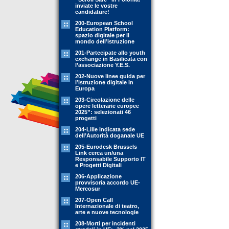
inviate le vostre
candidature!
200-European School
Education Platform:
spazio digitale per il
mondo dell’istruzione
201-Partecipate allo youth
exchange in Basilicata con
l’associazione Y.E.S.
202-Nuove linee guida per
l’istruzione digitale in
Europa
203-Circolazione delle
opere letterarie europee
2025”: selezionati 46
progetti
204-Lille indicata sede
dell’Autorità doganale UE
205-Eurodesk Brussels
Link cerca un/una
Responsabile Supporto IT
e Progetti Digitali
206-Applicazione
provvisoria accordo UE-
Mercosur
207-Open Call
Internazionale di teatro,
arte e nuove tecnologie
208-Morti per incidenti