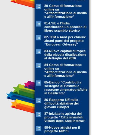
80-Corso di formazione
online su
“Alfabetizzazione ai media
e all’informazione”
81-L’UE e l’India
concludono un accordo di
libero scambio storico
82-TPM a Arad per chiarire
alcuni punti del progetto
“European Odyssey”
83-Nuove capitali europee
della piccola distribuzione
al dettaglio del 2026
84-Corso di formazione
online su
“Alfabetizzazione ai media
e all’informazione”
85-Bando “Contributi a
sostegno di Festival e
rassegne cinematografiche
in Basilicata”
86-Rapporto UE sulle
difficoltà abitative dei
giovani europei
87-Iniziate le attività del
progetto “Città invisibili.
Visioni delle Aree interne”
88-Nuove attività per il
progetto MBSS