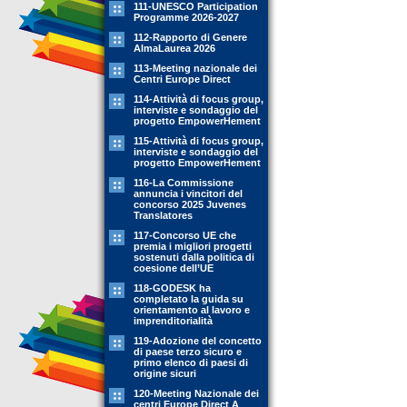
111-UNESCO Participation
Programme 2026-2027
112-Rapporto di Genere
AlmaLaurea 2026
113-Meeting nazionale dei
Centri Europe Direct
114-Attività di focus group,
interviste e sondaggio del
progetto EmpowerHement
115-Attività di focus group,
interviste e sondaggio del
progetto EmpowerHement
116-La Commissione
annuncia i vincitori del
concorso 2025 Juvenes
Translatores
117-Concorso UE che
premia i migliori progetti
sostenuti dalla politica di
coesione dell’UE
118-GODESK ha
completato la guida su
orientamento al lavoro e
imprenditorialità
119-Adozione del concetto
di paese terzo sicuro e
primo elenco di paesi di
origine sicuri
120-Meeting Nazionale dei
centri Europe Direct A