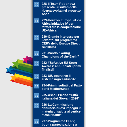
228-Il Team Robonova
presenta i risultati della
ricerca svolta nel progetto
Asoc
229-Horizon Europe: al via
Africa Initiative IV per
rafforzare la cooperazione
UE–Africa
230-Grande interesse per
l’evento sul programma
CERV dello Europe Direct
Basilicata
231-Bando “Young
Champions of the Earth”
232-#BeActive EU Sport
Awards: annunciati i primi
finalisti!
233-UE, operativo il
sistema ingressi/uscite
234-Primi risultati del Patto
per il Mediterraneo
235-Ascoli Piceno “Città
italiana dei Giovani 2026”
236-La Commissione
annuncia nuovi impegni in
materia di salute al vertice
“One Health"
237-Programma CERV,
buona partecipazione a