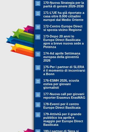
170-Nuova Strategia per la
parità di genere 2026-2030
171-L’UE ha già riportato a
casa oltre 8.000 cittadini
europei dal Medio Oriente
172-Centro Europe Direct
si sposta vicino Regione
173-Dopo 20 anni lo
Europe Direct Basilicata
apre a breve nuova sede a
Potenza
174-Ad aprile Settimana
europea della gioventù
2026
175-Per i partner di SLERA
è il momento di incontrarsi
a Bonn
176-ESMH 2026, scuola
estiva per giovani
giornalisti
177-Nuova call per giovani
reporter Erasmus ErasMAG
178-Eventi per il centro
Europe Direct Basilicata
179-Attività per il grande
pubblico tra aprile e
maggio per Europe Direct
Basilicata
180-I partner di Slera si