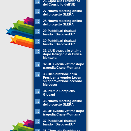
26-Cipro alla Presidenza
del Consiglio dell’UE
27-Nuovo meeting online
del progetto SLERA
28-Nuovo meeting online
del progetto SLERA
29-Pubblicati risultati
bando “DiscoverEU”
30-Pubblicati risultati
bando “DiscoverEU”
31-L’UE evacua le vittime
dopo latragedia di Crans-
Montana
32-UE evacua vittime dopo
tragedia Crans-Montana
33-Dichiarazione della
Presidente vonder Leyen
su approvazione accordo
Mercosur
34-Premio Campiello
Giovani
35-Nuovo meeting online
del progetto SLERA
36-UE evacua vittime dopo
tragedia Crans-Montana
37-Pubblicati risultati
bando “DiscoverEU”
38-Cipro alla Presidenza