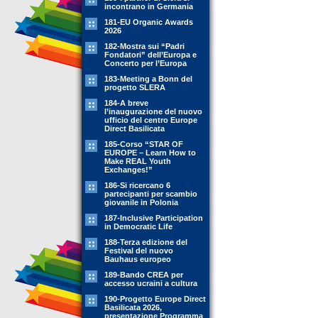
incontrano in Germania
181-EU Organic Awards
2026
182-Mostra sui “Padri
Fondatori” dell’Europa e
Concerto per l’Europa
183-Meeting a Bonn del
progetto SLERA
184-A breve
l’inaugurazione del nuovo
ufficio del centro Europe
Direct Basilicata
185-Corso “STAR OF
EUROPE – Learn How to
Make REAL Youth
Exchanges!”
186-Si ricercano 6
partecipanti per scambio
giovanile in Polonia
187-Inclusive Participation
in Democratic Life
188-Terza edizione del
Festival del nuovo
Bauhaus europeo
189-Bando CREA per
accesso ucraini a cultura
190-Progetto Europe Direct
Basilicata 2026,
presentazione Programma