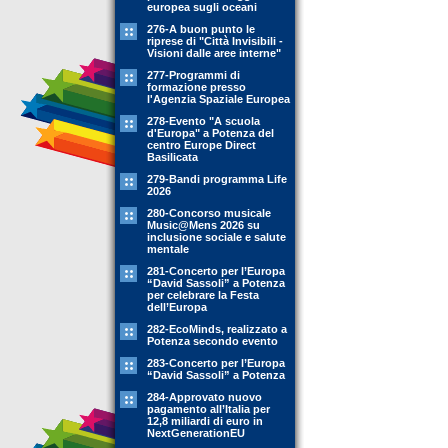
europea sugli oceani
276-A buon punto le
riprese di "Città Invisibili -
Visioni dalle aree interne"
277-Programmi di
formazione presso
l'Agenzia Spaziale Europea
278-Evento "A scuola
d'Europa" a Potenza del
centro Europe Direct
Basilicata
279-Bandi programma Life
2026
280-Concorso musicale
Music@Mens 2026 su
inclusione sociale e salute
mentale
281-Concerto per l’Europa
“David Sassoli” a Potenza
per celebrare la Festa
dell’Europa
282-EcoMinds, realizzato a
Potenza secondo evento
283-Concerto per l’Europa
“David Sassoli” a Potenza
284-Approvato nuovo
pagamento all’Italia per
12,8 miliardi di euro in
NextGenerationEU