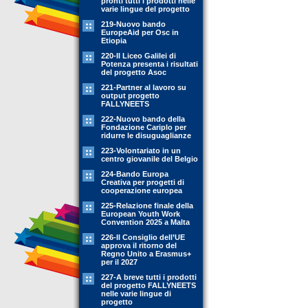
pronti tutti i prodotti nelle
varie lingue del progetto
219-Nuovo bando
EuropeAid per Osc in
Etiopia
220-Il Liceo Galilei di
Potenza presenta i risultati
del progetto Asoc
221-Partner al lavoro su
output progetto
FALLYNEETS
222-Nuovo bando della
Fondazione Cariplo per
ridurre le disuguaglianze
223-Volontariato in un
centro giovanile del Belgio
224-Bando Europa
Creativa per progetti di
cooperazione europea
225-Relazione finale della
European Youth Work
Convention 2025 a Malta
226-Il Consiglio dell’UE
approva il ritorno del
Regno Unito a Erasmus+
per il 2027
227-A breve tutti i prodotti
del progetto FALLYNEETS
nelle varie lingue di
progetto