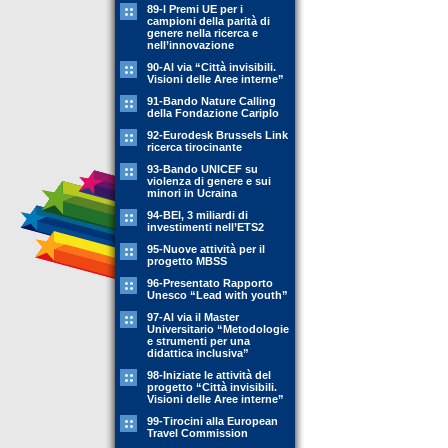
89-l Premi UE per i
campioni della parità di
genere nella ricerca e
nell’innovazione
90-Al via “Città invisibili.
Visioni delle Aree interne”
91-Bando Nature Calling
della Fondazione Cariplo
92-Eurodesk Brussels Link
ricerca tirocinante
93-Bando UNICEF su
violenza di genere e sui
minori in Ucraina
94-BEI, 3 miliardi di
investimenti nell’ETS2
95-Nuove attività per il
progetto MBSS
96-Presentato Rapporto
Unesco “Lead with youth”
97-Al via il Master
Universitario “Metodologie
e strumenti per una
didattica inclusiva”
98-Iniziate le attività del
progetto “Città invisibili.
Visioni delle Aree interne”
99-Tirocini alla European
Travel Commission