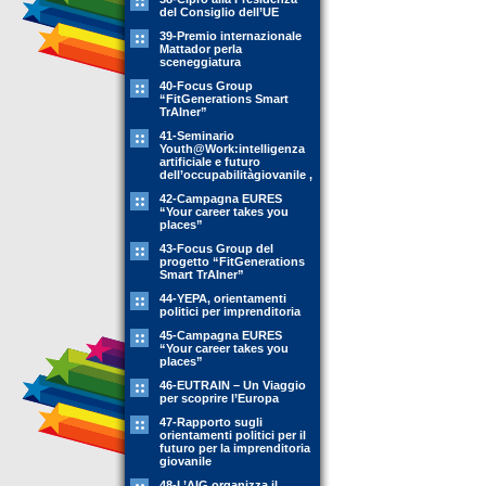
del Consiglio dell’UE
39-Premio internazionale
Mattador perla
sceneggiatura
40-Focus Group
“FitGenerations Smart
TrAIner”
41-Seminario
Youth@Work:intelligenza
artificiale e futuro
dell’occupabilitàgiovanile ,
42-Campagna EURES
“Your career takes you
places”
43-Focus Group del
progetto “FitGenerations
Smart TrAIner”
44-YEPA, orientamenti
politici per imprenditoria
45-Campagna EURES
“Your career takes you
places”
46-EUTRAIN – Un Viaggio
per scoprire l’Europa
47-Rapporto sugli
orientamenti politici per il
futuro per la imprenditoria
giovanile
48-L’AIG organizza il