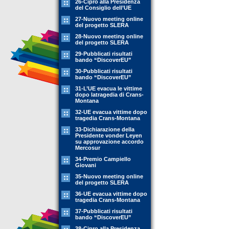
26-Cipro alla Presidenza
del Consiglio dell’UE
27-Nuovo meeting online
del progetto SLERA
28-Nuovo meeting online
del progetto SLERA
29-Pubblicati risultati
bando “DiscoverEU”
30-Pubblicati risultati
bando “DiscoverEU”
31-L’UE evacua le vittime
dopo latragedia di Crans-
Montana
32-UE evacua vittime dopo
tragedia Crans-Montana
33-Dichiarazione della
Presidente vonder Leyen
su approvazione accordo
Mercosur
34-Premio Campiello
Giovani
35-Nuovo meeting online
del progetto SLERA
36-UE evacua vittime dopo
tragedia Crans-Montana
37-Pubblicati risultati
bando “DiscoverEU”
38-Cipro alla Presidenza