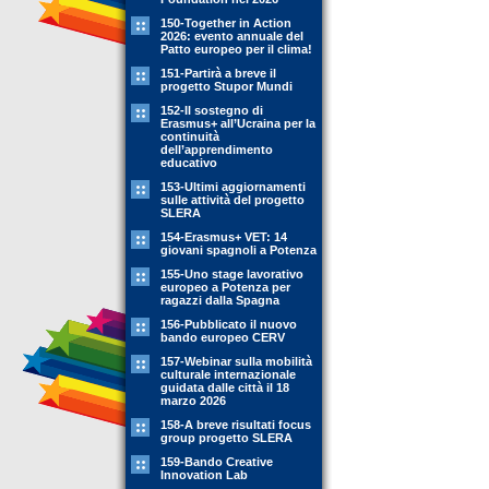
150-Together in Action
2026: evento annuale del
Patto europeo per il clima!
151-Partirà a breve il
progetto Stupor Mundi
152-Il sostegno di
Erasmus+ all’Ucraina per la
continuità
dell’apprendimento
educativo
153-Ultimi aggiornamenti
sulle attività del progetto
SLERA
154-Erasmus+ VET: 14
giovani spagnoli a Potenza
155-Uno stage lavorativo
europeo a Potenza per
ragazzi dalla Spagna
156-Pubblicato il nuovo
bando europeo CERV
157-Webinar sulla mobilità
culturale internazionale
guidata dalle città il 18
marzo 2026
158-A breve risultati focus
group progetto SLERA
159-Bando Creative
Innovation Lab