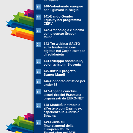
140-Volontariato europeo
con i giovani in Belgio
141-Bando Gender
Equality nel programma
CERV
142-Archeologia e cinema
con progetto Stupor
Mundi
143-Tre webinar SALTO
sulla trasformazione
digitale nel Corpo europeo
di solidarietà
144-Sviluppo sostenibile,
volontariato in Slovenia
145-Inizia il progetto
Stupor Mundi
146-Concorso artistico per
under 35
147-Appena conclusi
alcuni tirocini Erasmus+
organizzati da EURO-NET
148-Mobilità in tirocinio
all'estero con Erasmus+:
esperienze in Austria e
Spagna
149-Guida sui
finanziamenti della
European Youth
Foundation nel 2026