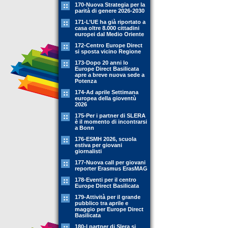
170-Nuova Strategia per la
parità di genere 2026-2030
171-L’UE ha già riportato a
casa oltre 8.000 cittadini
europei dal Medio Oriente
172-Centro Europe Direct
si sposta vicino Regione
173-Dopo 20 anni lo
Europe Direct Basilicata
apre a breve nuova sede a
Potenza
174-Ad aprile Settimana
europea della gioventù
2026
175-Per i partner di SLERA
è il momento di incontrarsi
a Bonn
176-ESMH 2026, scuola
estiva per giovani
giornalisti
177-Nuova call per giovani
reporter Erasmus ErasMAG
178-Eventi per il centro
Europe Direct Basilicata
179-Attività per il grande
pubblico tra aprile e
maggio per Europe Direct
Basilicata
180-I partner di Slera si