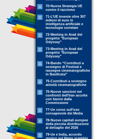
70-Nuova Strategia UE
contro il razzismo
71-L’UE investe oltre 307
milioni di euro in
intelligenza artificiale e
tecnologie correlate
72-Meeting in Arad del
progetto "European
Odyssey"
73-Meeting in Arad del
progetto "European
Odyssey"
74-Bando “Contributi a
sostegno di Festival e
rassegne cinematografiche
in Basilicata”
75-Contributi a sostegno
attività cinematografiche
76-Nuove sanzioni nei
confronti dell’Iran accolte
con favore dalla
Commissione
77-Un corso sull’uso
consapevole dei Media
78-Nuove capitali europee
della piccola distribuzione
al dettaglio del 2026
79-Ue e India, accordo
storico sul libero scambio