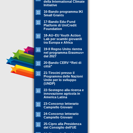
della International Climate
Initiative
16-Bando programma IKI
Small Grants
17-Bando Edu-Fund
Platform di UniCredit
Foundation
18-AU–EU Youth Action
Lab per scambi giovanili
tra Europa e Africa
19-Il Regno Unito rientra
nel programma Erasmus+
dal 2027
20-Bando CERV “Reti di
città”
21-Tirocini presso il
Programma delle Nazioni
Unite per lo sviluppo
(UNDP)
22-Sostegno alla ricerca e
innovazione agricola in
America Latina
23-Concorso letterario
Campiello Giovani
24-Concorso letterario
Campiello Giovani
25-Cipro alla Presidenza
del Consiglio dell’UE