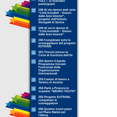
FULL”, si ricercano
partecipanti
248-Al via riprese web serie
“Città Invisibili – Visioni
dalle Aree Interne”,
progetto dell’Istituto
Sinisgalli di Senise
249-Al via le riprese di
“Città Invisibili – Visioni
dalle Aree Interne”
250-Completate tutte le
sceneggiature del progetto
EUTRAIN
251-Tirocini presso la
Corte di Giustizia dell’Ue
252-Aperto il bando
Programma Giovani
Funzionari delle
Organizzazioni
Internazionali
253-Campo di lavoro a
Terfens in Austria
254-Parte a Potenza lo
scambio “NEURO-YOUTH”
255-Progetto EUTRAIN,
completate le
sceneggiature
256-Quattro nuovi paesi
nel Piano Mattei per
l’Africa