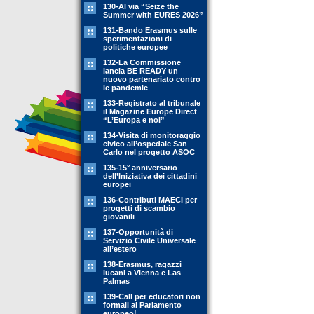
130-Al via “Seize the
Summer with EURES 2026”
131-Bando Erasmus sulle
sperimentazioni di
politiche europee
132-La Commissione
lancia BE READY un
nuovo partenariato contro
le pandemie
133-Registrato al tribunale
il Magazine Europe Direct
“L’Europa e noi”
134-Visita di monitoraggio
civico all’ospedale San
Carlo nel progetto ASOC
135-15° anniversario
dell’Iniziativa dei cittadini
europei
136-Contributi MAECI per
progetti di scambio
giovanili
137-Opportunità di
Servizio Civile Universale
all’estero
138-Erasmus, ragazzi
lucani a Vienna e Las
Palmas
139-Call per educatori non
formali al Parlamento
europeo!