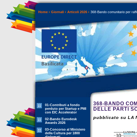
Home
Giornali
Articoli 2026
368-Bando comunitario per rafforz
368-BANDO COM
01-Contributi a fondo
DELLE PARTI SO
perduto per Startup e PMI
con EIC Accelerator
pubblicato su LA 
02-Bando Eurodesk
Awards 2026
03-Concorso al Ministero
della Cultura per 1800
diplomati