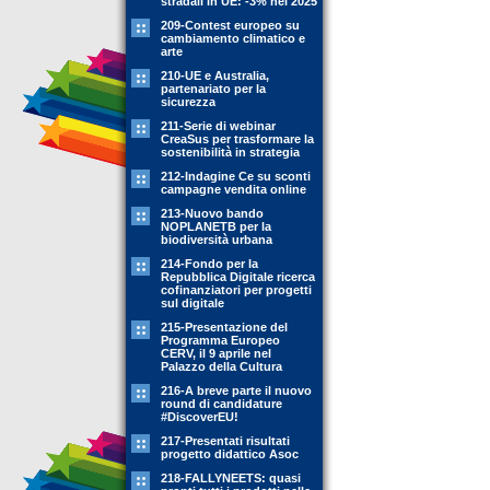
stradali in UE: -3% nel 2025
209-Contest europeo su
cambiamento climatico e
arte
210-UE e Australia,
partenariato per la
sicurezza
211-Serie di webinar
CreaSus per trasformare la
sostenibilità in strategia
212-Indagine Ce su sconti
campagne vendita online
213-Nuovo bando
NOPLANETB per la
biodiversità urbana
214-Fondo per la
Repubblica Digitale ricerca
cofinanziatori per progetti
sul digitale
215-Presentazione del
Programma Europeo
CERV, il 9 aprile nel
Palazzo della Cultura
216-A breve parte il nuovo
round di candidature
#DiscoverEU!
217-Presentati risultati
progetto didattico Asoc
218-FALLYNEETS: quasi