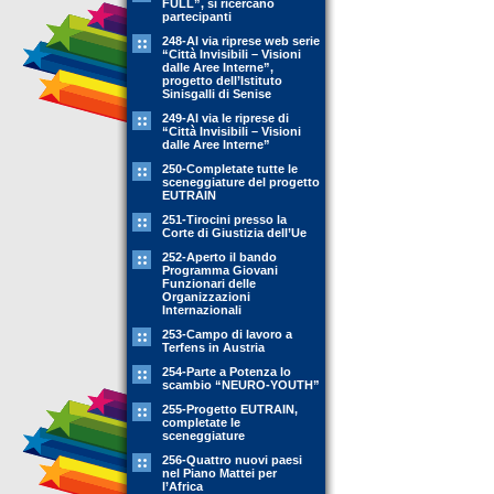
FULL”, si ricercano
partecipanti
248-Al via riprese web serie
“Città Invisibili – Visioni
dalle Aree Interne”,
progetto dell’Istituto
Sinisgalli di Senise
249-Al via le riprese di
“Città Invisibili – Visioni
dalle Aree Interne”
250-Completate tutte le
sceneggiature del progetto
EUTRAIN
251-Tirocini presso la
Corte di Giustizia dell’Ue
252-Aperto il bando
Programma Giovani
Funzionari delle
Organizzazioni
Internazionali
253-Campo di lavoro a
Terfens in Austria
254-Parte a Potenza lo
scambio “NEURO-YOUTH”
255-Progetto EUTRAIN,
completate le
sceneggiature
256-Quattro nuovi paesi
nel Piano Mattei per
l’Africa