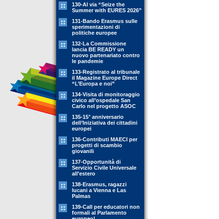
130-Al via “Seize the
Summer with EURES 2026”
131-Bando Erasmus sulle
sperimentazioni di
politiche europee
132-La Commissione
lancia BE READY un
nuovo partenariato contro
le pandemie
133-Registrato al tribunale
il Magazine Europe Direct
“L’Europa e noi”
134-Visita di monitoraggio
civico all’ospedale San
Carlo nel progetto ASOC
135-15° anniversario
dell’Iniziativa dei cittadini
europei
136-Contributi MAECI per
progetti di scambio
giovanili
137-Opportunità di
Servizio Civile Universale
all’estero
138-Erasmus, ragazzi
lucani a Vienna e Las
Palmas
139-Call per educatori non
formali al Parlamento
europeo!