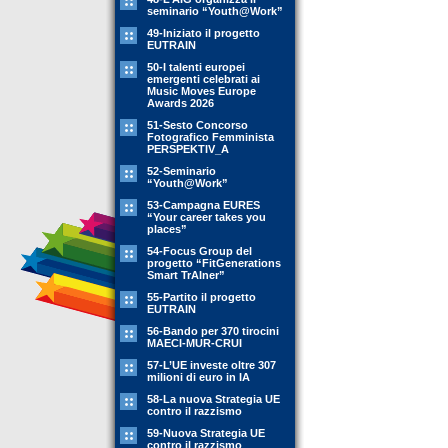
seminario “Youth@Work”
49-Iniziato il progetto
EUTRAIN
50-I talenti europei
emergenti celebrati ai
Music Moves Europe
Awards 2026
51-Sesto Concorso
Fotografico Femminista
PERSPEKTIV_A
52-Seminario
“Youth@Work”
53-Campagna EURES
“Your career takes you
places”
54-Focus Group del
progetto “FitGenerations
Smart TrAIner”
55-Partito il progetto
EUTRAIN
56-Bando per 370 tirocini
MAECI-MUR-CRUI
57-L’UE investe oltre 307
milioni di euro in IA
58-La nuova Strategia UE
contro il razzismo
59-Nuova Strategia UE
contro il razzismo