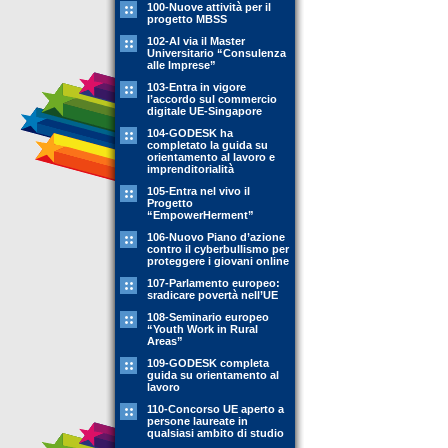
100-Nuove attività per il
progetto MBSS
102-Al via il Master
Universitario “Consulenza
alle Imprese”
103-Entra in vigore
l’accordo sul commercio
digitale UE-Singapore
104-GODESK ha
completato la guida su
orientamento al lavoro e
imprenditorialità
105-Entra nel vivo il
Progetto
“EmpowerHerment”
106-Nuovo Piano d’azione
contro il cyberbullismo per
proteggere i giovani online
107-Parlamento europeo:
sradicare povertà nell’UE
108-Seminario europeo
“Youth Work in Rural
Areas”
109-GODESK completa
guida su orientamento al
lavoro
110-Concorso UE aperto a
persone laureate in
qualsiasi ambito di studio