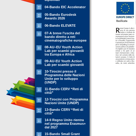
04-Bando EIC Accelerator
05-Bando Eurodesk
Awards 2026
06-Bando ELEVATE
07-A breve l’uscita del
bando diretto a reti
cinematografiche europee
08-AU–EU Youth Action
Lab per scambi giovanili
tra Europa e Africa
09-AU-EU Youth Action
Lab per scambi giovanili
10-Tirocini presso il
Programma delle Nazioni
Unite per lo sviluppo
(UNDP)
11-Bando CERV “Reti di
città”
12-Tirocini con Programma
Nazioni Unite (UNDP)
13-Bando CERV “Reti di
città”
14-Il Regno Unito rientra
nel programma Erasmus+
dal 2027
15-Bando Small Grant