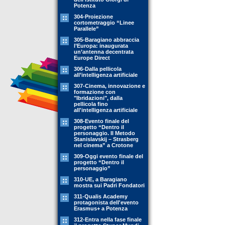
Potenza
304-Proiezione
cortometraggio “Linee
Parallele”
305-Baragiano abbraccia
l’Europa: inaugurata
un’antenna decentrata
Europe Direct
306-Dalla pellicola
all’intelligenza artificiale
307-Cinema, innovazione e
formazione con
"Ibridazioni", dalla
pellicola fino
all'intelligenza artificiale
308-Evento finale del
progetto “Dentro il
personaggio. Il Metodo
Stanislavskij – Strasberg
nel cinema” a Crotone
309-Oggi evento finale del
progetto “Dentro il
personaggio”
310-UE, a Baragiano
mostra sui Padri Fondatori
311-Qualis Academy
protagonista dell'evento
Erasmus+ a Potenza
312-Entra nella fase finale