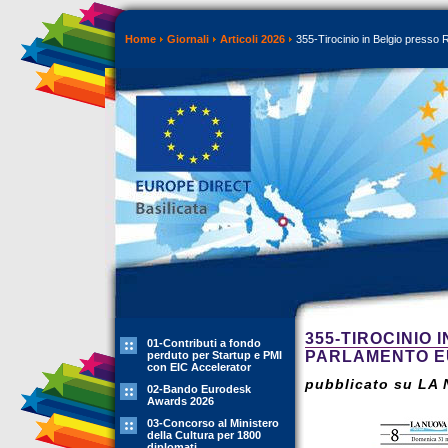
Home
Giornali
Articoli 2026
355-Tirocinio in Belgio presso
355-TIROCINIO
01-Contributi a fondo
PARLAMENTO 
perduto per Startup e PMI
con EIC Accelerator
pubblicato su LA 
02-Bando Eurodesk
Awards 2026
03-Concorso al Ministero
della Cultura per 1800
diplomati