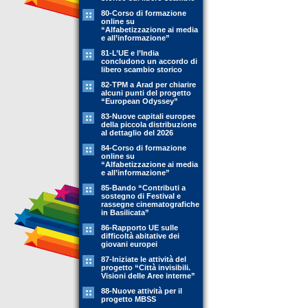
80-Corso di formazione
online su
“Alfabetizzazione ai media
e all’informazione”
81-L’UE e l’India
concludono un accordo di
libero scambio storico
82-TPM a Arad per chiarire
alcuni punti del progetto
“European Odyssey”
83-Nuove capitali europee
della piccola distribuzione
al dettaglio del 2026
84-Corso di formazione
online su
“Alfabetizzazione ai media
e all’informazione”
85-Bando “Contributi a
sostegno di Festival e
rassegne cinematografiche
in Basilicata”
86-Rapporto UE sulle
difficoltà abitative dei
giovani europei
87-Iniziate le attività del
progetto “Città invisibili.
Visioni delle Aree interne”
88-Nuove attività per il
progetto MBSS