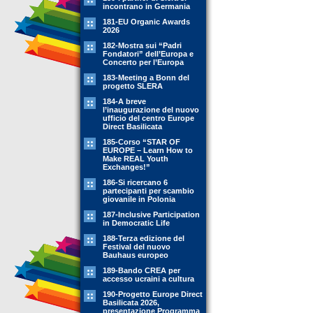
incontrano in Germania
181-EU Organic Awards
2026
182-Mostra sui “Padri
Fondatori” dell’Europa e
Concerto per l’Europa
183-Meeting a Bonn del
progetto SLERA
184-A breve
l’inaugurazione del nuovo
ufficio del centro Europe
Direct Basilicata
185-Corso “STAR OF
EUROPE – Learn How to
Make REAL Youth
Exchanges!”
186-Si ricercano 6
partecipanti per scambio
giovanile in Polonia
187-Inclusive Participation
in Democratic Life
188-Terza edizione del
Festival del nuovo
Bauhaus europeo
189-Bando CREA per
accesso ucraini a cultura
190-Progetto Europe Direct
Basilicata 2026,
presentazione Programma