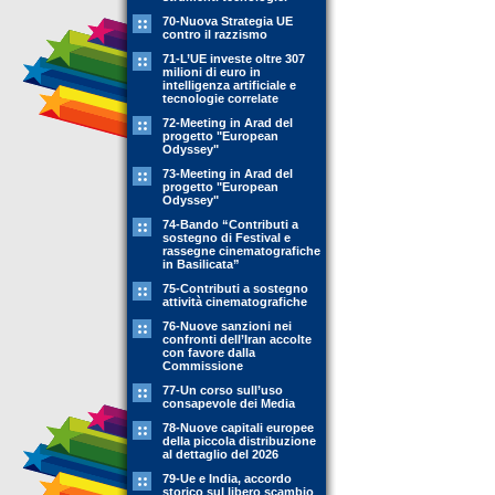
70-Nuova Strategia UE
contro il razzismo
71-L’UE investe oltre 307
milioni di euro in
intelligenza artificiale e
tecnologie correlate
72-Meeting in Arad del
progetto "European
Odyssey"
73-Meeting in Arad del
progetto "European
Odyssey"
74-Bando “Contributi a
sostegno di Festival e
rassegne cinematografiche
in Basilicata”
75-Contributi a sostegno
attività cinematografiche
76-Nuove sanzioni nei
confronti dell’Iran accolte
con favore dalla
Commissione
77-Un corso sull’uso
consapevole dei Media
78-Nuove capitali europee
della piccola distribuzione
al dettaglio del 2026
79-Ue e India, accordo
storico sul libero scambio