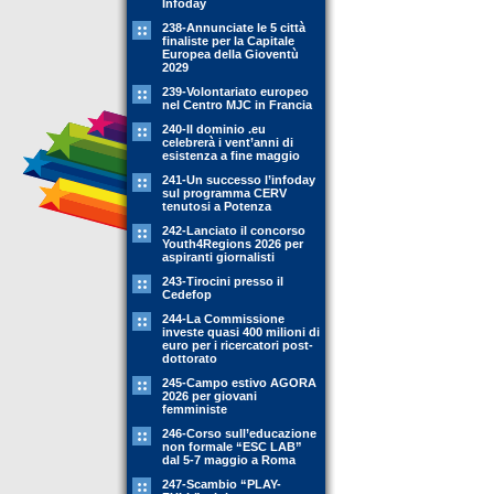
Infoday
238-Annunciate le 5 città
finaliste per la Capitale
Europea della Gioventù
2029
239-Volontariato europeo
nel Centro MJC in Francia
240-Il dominio .eu
celebrerà i vent’anni di
esistenza a fine maggio
241-Un successo l’infoday
sul programma CERV
tenutosi a Potenza
242-Lanciato il concorso
Youth4Regions 2026 per
aspiranti giornalisti
243-Tirocini presso il
Cedefop
244-La Commissione
investe quasi 400 milioni di
euro per i ricercatori post-
dottorato
245-Campo estivo AGORA
2026 per giovani
femministe
246-Corso sull’educazione
non formale “ESC LAB”
dal 5-7 maggio a Roma
247-Scambio “PLAY-