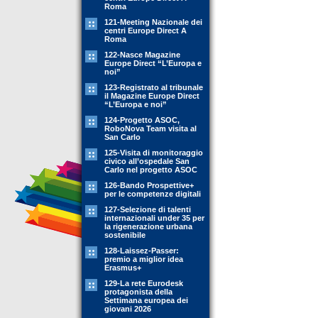
Roma
121-Meeting Nazionale dei
centri Europe Direct A
Roma
122-Nasce Magazine
Europe Direct “L’Europa e
noi”
123-Registrato al tribunale
il Magazine Europe Direct
“L’Europa e noi”
124-Progetto ASOC,
RoboNova Team visita al
San Carlo
125-Visita di monitoraggio
civico all’ospedale San
Carlo nel progetto ASOC
126-Bando Prospettive+
per le competenze digitali
127-Selezione di talenti
internazionali under 35 per
la rigenerazione urbana
sostenibile
128-Laissez-Passer:
premio a miglior idea
Erasmus+
129-La rete Eurodesk
protagonista della
Settimana europea dei
giovani 2026