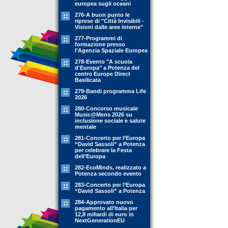
europea sugli oceani
276-A buon punto le
riprese di "Città Invisibili -
Visioni dalle aree interne"
277-Programmi di
formazione presso
l'Agenzia Spaziale Europea
278-Evento "A scuola
d'Europa" a Potenza del
centro Europe Direct
Basilicata
279-Bandi programma Life
2026
280-Concorso musicale
Music@Mens 2026 su
inclusione sociale e salute
mentale
281-Concerto per l’Europa
“David Sassoli” a Potenza
per celebrare la Festa
dell’Europa
282-EcoMinds, realizzato a
Potenza secondo evento
283-Concerto per l’Europa
“David Sassoli” a Potenza
284-Approvato nuovo
pagamento all’Italia per
12,8 miliardi di euro in
NextGenerationEU