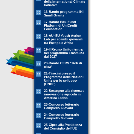
della International Climate
Initiative
16-Bando programma IKI
Small Grants
17-Bando Edu-Fund
Platform di UniCredit
Foundation
18-AU–EU Youth Action
Lab per scambi giovanili
tra Europa e Africa
19-Il Regno Unito rientra
nel programma Erasmus+
dal 2027
20-Bando CERV “Reti di
città”
21-Tirocini presso il
Programma delle Nazioni
Unite per lo sviluppo
(UNDP)
22-Sostegno alla ricerca e
innovazione agricola in
America Latina
23-Concorso letterario
Campiello Giovani
24-Concorso letterario
Campiello Giovani
25-Cipro alla Presidenza
del Consiglio dell’UE