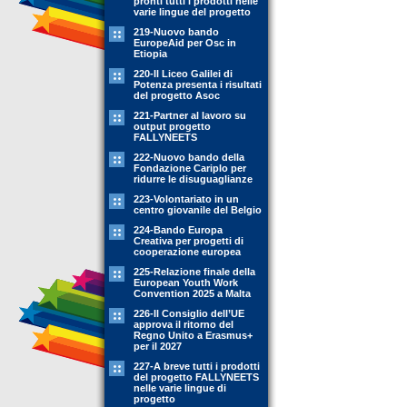
pronti tutti i prodotti nelle
varie lingue del progetto
219-Nuovo bando
EuropeAid per Osc in
Etiopia
220-Il Liceo Galilei di
Potenza presenta i risultati
del progetto Asoc
221-Partner al lavoro su
output progetto
FALLYNEETS
222-Nuovo bando della
Fondazione Cariplo per
ridurre le disuguaglianze
223-Volontariato in un
centro giovanile del Belgio
224-Bando Europa
Creativa per progetti di
cooperazione europea
225-Relazione finale della
European Youth Work
Convention 2025 a Malta
226-Il Consiglio dell’UE
approva il ritorno del
Regno Unito a Erasmus+
per il 2027
227-A breve tutti i prodotti
del progetto FALLYNEETS
nelle varie lingue di
progetto