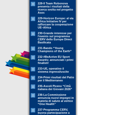
228-Il Team Robonova
presenta i risultati della
ricerca svolta nel progetto
Asoc
229-Horizon Europe: al via
Africa Initiative IV per
rafforzare la cooperazione
UE–Africa
230-Grande interesse per
l’evento sul programma
CERV dello Europe Direct
Basilicata
231-Bando “Young
Champions of the Earth”
232-#BeActive EU Sport
Awards: annunciati i primi
finalisti!
233-UE, operativo il
sistema ingressi/uscite
234-Primi risultati del Patto
per il Mediterraneo
235-Ascoli Piceno “Città
italiana dei Giovani 2026”
236-La Commissione
annuncia nuovi impegni in
materia di salute al vertice
“One Health"
237-Programma CERV,
buona partecipazione a