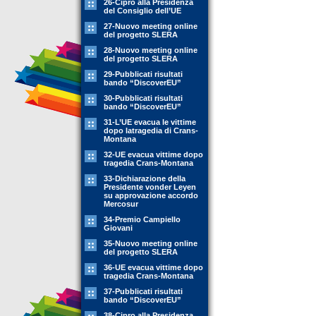
26-Cipro alla Presidenza
del Consiglio dell’UE
27-Nuovo meeting online
del progetto SLERA
28-Nuovo meeting online
del progetto SLERA
29-Pubblicati risultati
bando “DiscoverEU”
30-Pubblicati risultati
bando “DiscoverEU”
31-L’UE evacua le vittime
dopo latragedia di Crans-
Montana
32-UE evacua vittime dopo
tragedia Crans-Montana
33-Dichiarazione della
Presidente vonder Leyen
su approvazione accordo
Mercosur
34-Premio Campiello
Giovani
35-Nuovo meeting online
del progetto SLERA
36-UE evacua vittime dopo
tragedia Crans-Montana
37-Pubblicati risultati
bando “DiscoverEU”
38-Cipro alla Presidenza