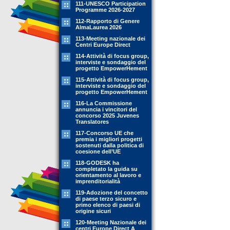
111-UNESCO Participation
Programme 2026-2027
112-Rapporto di Genere
AlmaLaurea 2026
113-Meeting nazionale dei
Centri Europe Direct
114-Attività di focus group,
interviste e sondaggio del
progetto EmpowerHement
115-Attività di focus group,
interviste e sondaggio del
progetto EmpowerHement
116-La Commissione
annuncia i vincitori del
concorso 2025 Juvenes
Translatores
117-Concorso UE che
premia i migliori progetti
sostenuti dalla politica di
coesione dell’UE
118-GODESK ha
completato la guida su
orientamento al lavoro e
imprenditorialità
119-Adozione del concetto
di paese terzo sicuro e
primo elenco di paesi di
origine sicuri
120-Meeting Nazionale dei
centri Europe Direct A