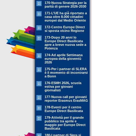
170-Nuova Strategia per la
parità di genere 2026-2030
171-L’UE ha già riportato a
casa oltre 8.000 cittadini
europei dal Medio Oriente
172-Centro Europe Direct
si sposta vicino Regione
173-Dopo 20 anni lo
Europe Direct Basilicata
apre a breve nuova sede a
Potenza
174-Ad aprile Settimana
europea della gioventù
2026
175-Per i partner di SLERA
è il momento di incontrarsi
a Bonn
176-ESMH 2026, scuola
estiva per giovani
giornalisti
177-Nuova call per giovani
reporter Erasmus ErasMAG
178-Eventi per il centro
Europe Direct Basilicata
179-Attività per il grande
pubblico tra aprile e
maggio per Europe Direct
Basilicata
180-I partner di Slera si