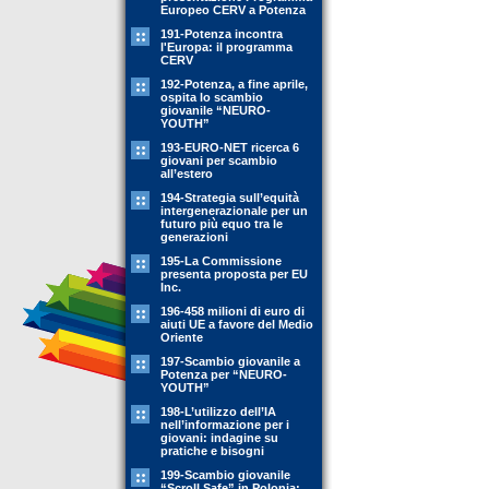
Europeo CERV a Potenza
191-Potenza incontra
l'Europa: il programma
CERV
192-Potenza, a fine aprile,
ospita lo scambio
giovanile “NEURO-
YOUTH”
193-EURO-NET ricerca 6
giovani per scambio
all’estero
194-Strategia sull’equità
intergenerazionale per un
futuro più equo tra le
generazioni
195-La Commissione
presenta proposta per EU
Inc.
196-458 milioni di euro di
aiuti UE a favore del Medio
Oriente
197-Scambio giovanile a
Potenza per “NEURO-
YOUTH”
198-L’utilizzo dell’IA
nell’informazione per i
giovani: indagine su
pratiche e bisogni
199-Scambio giovanile
“Scroll Safe” in Polonia: