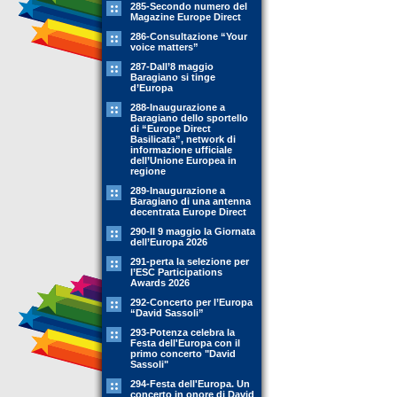
285-Secondo numero del
Magazine Europe Direct
286-Consultazione “Your
voice matters”
287-Dall’8 maggio
Baragiano si tinge
d’Europa
288-Inaugurazione a
Baragiano dello sportello
di “Europe Direct
Basilicata”, network di
informazione ufficiale
dell’Unione Europea in
regione
289-Inaugurazione a
Baragiano di una antenna
decentrata Europe Direct
290-Il 9 maggio la Giornata
dell’Europa 2026
291-perta la selezione per
l’ESC Participations
Awards 2026
292-Concerto per l’Europa
“David Sassoli”
293-Potenza celebra la
Festa dell'Europa con il
primo concerto "David
Sassoli"
294-Festa dell'Europa. Un
concerto in onore di David