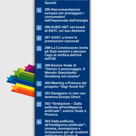
Sassoli
295-Raccomandazioni
europee per proteggere i
consumatori
dall’impennata dell’energia
296-EURO-NET nel board
di ENYC col suo direttore
297-ASOC a breve le
premiazioni nazionali
298-La Commissione invita
gli Stati membri a lanciare
l’app di verifica dell’età
dell’UE
299-Evento finale di
“Dentro il personaggio. Il
Metodo Stanislavkij-
Strasberg nel cinema”
300-Meeting a Potenza del
progetto “Digi-Youth Kit”
301-Baragiano in rete con
antenna Europe Direct
302-“Ibridazioni – Dalla
pellicola all’intelligenza
artificiale”, evento finale a
Potenza
303-Dalla pellicola
all’intelligenza artificiale”:
cinema, innovazione e
formazione per gli studenti
dell’Istituto Giorgi di