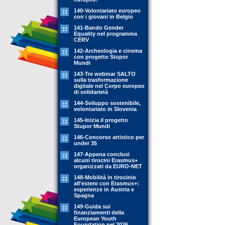
140-Volontariato europeo
con i giovani in Belgio
141-Bando Gender
Equality nel programma
CERV
142-Archeologia e cinema
con progetto Stupor
Mundi
143-Tre webinar SALTO
sulla trasformazione
digitale nel Corpo europeo
di solidarietà
144-Sviluppo sostenibile,
volontariato in Slovenia
145-Inizia il progetto
Stupor Mundi
146-Concorso artistico per
under 35
147-Appena conclusi
alcuni tirocini Erasmus+
organizzati da EURO-NET
148-Mobilità in tirocinio
all'estero con Erasmus+:
esperienze in Austria e
Spagna
149-Guida sui
finanziamenti della
European Youth
Foundation nel 2026