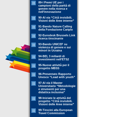
89-l Premi UE per i
campioni della parità di
genere nella ricerca e
nell’innovazione
90-Al via “Città invisibili.
Visioni delle Aree interne”
91-Bando Nature Calling
della Fondazione Cariplo
92-Eurodesk Brussels Link
ricerca tirocinante
93-Bando UNICEF su
violenza di genere e sui
minori in Ucraina
94-BEI, 3 miliardi di
investimenti nell’ETS2
95-Nuove attività per il
progetto MBSS
96-Presentato Rapporto
Unesco “Lead with youth”
97-Al via il Master
Universitario “Metodologie
e strumenti per una
didattica inclusiva”
98-Iniziate le attività del
progetto “Città invisibili.
Visioni delle Aree interne”
99-Tirocini alla European
Travel Commission