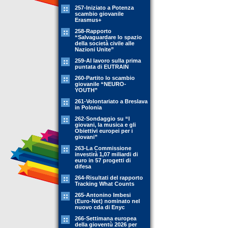
257-Iniziato a Potenza
scambio giovanile
Erasmus+
258-Rapporto
“Salvaguardare lo spazio
della società civile alle
Nazioni Unite”
259-Al lavoro sulla prima
puntata di EUTRAIN
260-Partito lo scambio
giovanile “NEURO-
YOUTH”
261-Volontariato a Breslava
in Polonia
262-Sondaggio su “I
giovani, la musica e gli
Obiettivi europei per i
giovani”
263-La Commissione
investirà 1,07 miliardi di
euro in 57 progetti di
difesa
264-Risultati del rapporto
Tracking What Counts
265-Antonino Imbesi
(Euro-Net) nominato nel
nuovo cda di Enyc
266-Settimana europea
della gioventù 2026 per