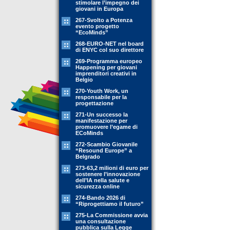
stimolare l’impegno dei
giovani in Europa
267-Svolto a Potenza
evento progetto
“EcoMinds”
268-EURO-NET nel board
di ENYC col suo direttore
269-Programma europeo
Happening per giovani
imprenditori creativi in
Belgio
270-Youth Work, un
responsabile per la
progettazione
271-Un successo la
manifestazione per
promuovere l’egame di
ECoMinds
272-Scambio Giovanile
“Resound Europe” a
Belgrado
273-63,2 milioni di euro per
sostenere l’innovazione
dell’IA nella salute e
sicurezza online
274-Bando 2026 di
“Riprogettiamo il futuro”
275-La Commissione avvia
una consultazione
pubblica sulla Legge