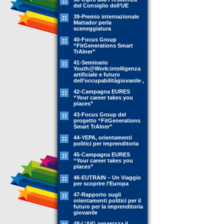
del Consiglio dell’UE
39-Premio internazionale
Mattador perla
sceneggiatura
40-Focus Group
“FitGenerations Smart
TrAIner”
41-Seminario
Youth@Work:intelligenza
artificiale e futuro
dell’occupabilitàgiovanile ,
42-Campagna EURES
“Your career takes you
places”
43-Focus Group del
progetto “FitGenerations
Smart TrAIner”
44-YEPA, orientamenti
politici per imprenditoria
45-Campagna EURES
“Your career takes you
places”
46-EUTRAIN – Un Viaggio
per scoprire l’Europa
47-Rapporto sugli
orientamenti politici per il
futuro per la imprenditoria
giovanile
48-L’AIG organizza il