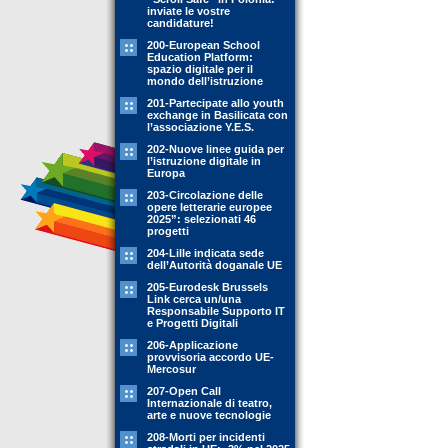
inviate le vostre
candidature!
200-European School
Education Platform:
spazio digitale per il
mondo dell’istruzione
201-Partecipate allo youth
exchange in Basilicata con
l’associazione Y.E.S.
202-Nuove linee guida per
l’istruzione digitale in
Europa
203-Circolazione delle
opere letterarie europee
2025”: selezionati 46
progetti
204-Lille indicata sede
dell’Autorità doganale UE
205-Eurodesk Brussels
Link cerca un/una
Responsabile Supporto IT
e Progetti Digitali
206-Applicazione
provvisoria accordo UE-
Mercosur
207-Open Call
Internazionale di teatro,
arte e nuove tecnologie
208-Morti per incidenti