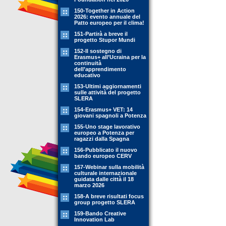
150-Together in Action
2026: evento annuale del
Patto europeo per il clima!
151-Partirà a breve il
progetto Stupor Mundi
152-Il sostegno di
Erasmus+ all’Ucraina per la
continuità
dell’apprendimento
educativo
153-Ultimi aggiornamenti
sulle attività del progetto
SLERA
154-Erasmus+ VET: 14
giovani spagnoli a Potenza
155-Uno stage lavorativo
europeo a Potenza per
ragazzi dalla Spagna
156-Pubblicato il nuovo
bando europeo CERV
157-Webinar sulla mobilità
culturale internazionale
guidata dalle città il 18
marzo 2026
158-A breve risultati focus
group progetto SLERA
159-Bando Creative
Innovation Lab