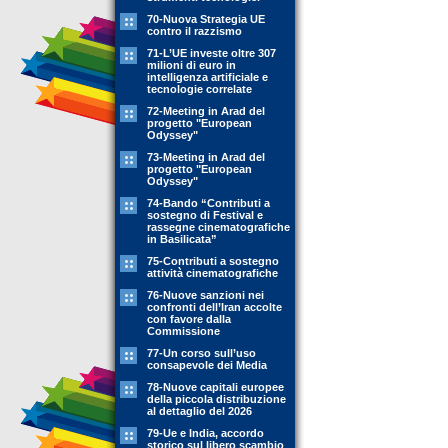
70-Nuova Strategia UE
contro il razzismo
71-L’UE investe oltre 307
milioni di euro in
intelligenza artificiale e
tecnologie correlate
72-Meeting in Arad del
progetto "European
Odyssey"
73-Meeting in Arad del
progetto "European
Odyssey"
74-Bando “Contributi a
sostegno di Festival e
rassegne cinematografiche
in Basilicata”
75-Contributi a sostegno
attività cinematografiche
76-Nuove sanzioni nei
confronti dell’Iran accolte
con favore dalla
Commissione
77-Un corso sull’uso
consapevole dei Media
78-Nuove capitali europee
della piccola distribuzione
al dettaglio del 2026
79-Ue e India, accordo
storico sul libero scambio