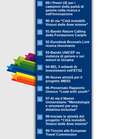
89-l Premi UE per i
campioni della parità di
genere nella ricerca e
nell’innovazione
90-Al via “Città invisibili.
Visioni delle Aree interne”
91-Bando Nature Calling
della Fondazione Cariplo
92-Eurodesk Brussels Link
ricerca tirocinante
93-Bando UNICEF su
violenza di genere e sui
minori in Ucraina
94-BEI, 3 miliardi di
investimenti nell’ETS2
95-Nuove attività per il
progetto MBSS
96-Presentato Rapporto
Unesco “Lead with youth”
97-Al via il Master
Universitario “Metodologie
e strumenti per una
didattica inclusiva”
98-Iniziate le attività del
progetto “Città invisibili.
Visioni delle Aree interne”
99-Tirocini alla European
Travel Commission