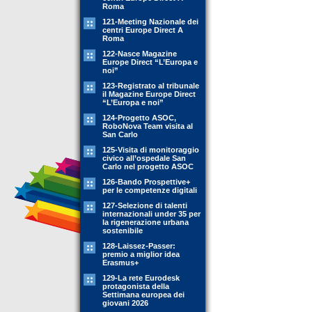
Roma
121-Meeting Nazionale dei
centri Europe Direct A
Roma
122-Nasce Magazine
Europe Direct “L’Europa e
noi”
123-Registrato al tribunale
il Magazine Europe Direct
“L’Europa e noi”
124-Progetto ASOC,
RoboNova Team visita al
San Carlo
125-Visita di monitoraggio
civico all’ospedale San
Carlo nel progetto ASOC
126-Bando Prospettive+
per le competenze digitali
127-Selezione di talenti
internazionali under 35 per
la rigenerazione urbana
sostenibile
128-Laissez-Passer:
premio a miglior idea
Erasmus+
129-La rete Eurodesk
protagonista della
Settimana europea dei
giovani 2026