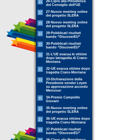
26-Cipro alla Presidenza
del Consiglio dell’UE
27-Nuovo meeting online
del progetto SLERA
28-Nuovo meeting online
del progetto SLERA
29-Pubblicati risultati
bando “DiscoverEU”
30-Pubblicati risultati
bando “DiscoverEU”
31-L’UE evacua le vittime
dopo latragedia di Crans-
Montana
32-UE evacua vittime dopo
tragedia Crans-Montana
33-Dichiarazione della
Presidente vonder Leyen
su approvazione accordo
Mercosur
34-Premio Campiello
Giovani
35-Nuovo meeting online
del progetto SLERA
36-UE evacua vittime dopo
tragedia Crans-Montana
37-Pubblicati risultati
bando “DiscoverEU”
38-Cipro alla Presidenza