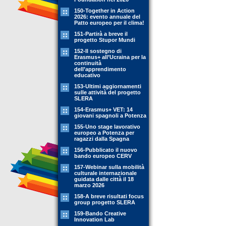
150-Together in Action
2026: evento annuale del
Patto europeo per il clima!
151-Partirà a breve il
progetto Stupor Mundi
152-Il sostegno di
Erasmus+ all’Ucraina per la
continuità
dell’apprendimento
educativo
153-Ultimi aggiornamenti
sulle attività del progetto
SLERA
154-Erasmus+ VET: 14
giovani spagnoli a Potenza
155-Uno stage lavorativo
europeo a Potenza per
ragazzi dalla Spagna
156-Pubblicato il nuovo
bando europeo CERV
157-Webinar sulla mobilità
culturale internazionale
guidata dalle città il 18
marzo 2026
158-A breve risultati focus
group progetto SLERA
159-Bando Creative
Innovation Lab