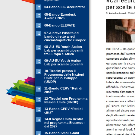
04-Bando EIC Accelerator
05-Bando Eurodesk
Awards 2026
06-Bando ELEVATE
07-A breve l’uscita del
bando diretto a reti
cinematografiche europee
08-AU–EU Youth Action
Lab per scambi giovanili
tra Europa e Africa
09-AU-EU Youth Action
Lab per scambi giovanili
10-Tirocini presso il
Programma delle Nazioni
Unite per lo sviluppo
(UNDP)
11-Bando CERV “Reti di
città”
12-Tirocini con Programma
Nazioni Unite (UNDP)
13-Bando CERV “Reti di
città”
14-Il Regno Unito rientra
nel programma Erasmus+
dal 2027
15-Bando Small Grant