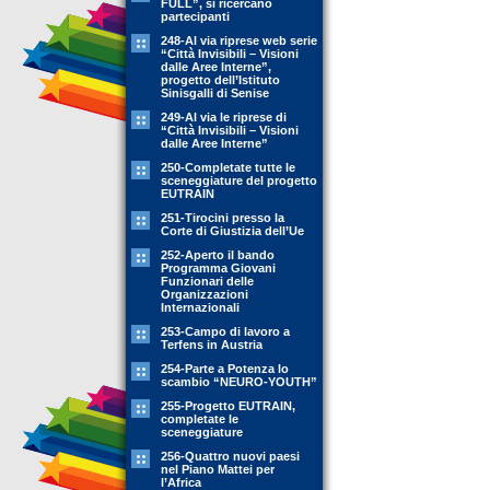
FULL”, si ricercano
partecipanti
248-Al via riprese web serie
“Città Invisibili – Visioni
dalle Aree Interne”,
progetto dell’Istituto
Sinisgalli di Senise
249-Al via le riprese di
“Città Invisibili – Visioni
dalle Aree Interne”
250-Completate tutte le
sceneggiature del progetto
EUTRAIN
251-Tirocini presso la
Corte di Giustizia dell’Ue
252-Aperto il bando
Programma Giovani
Funzionari delle
Organizzazioni
Internazionali
253-Campo di lavoro a
Terfens in Austria
254-Parte a Potenza lo
scambio “NEURO-YOUTH”
255-Progetto EUTRAIN,
completate le
sceneggiature
256-Quattro nuovi paesi
nel Piano Mattei per
l’Africa