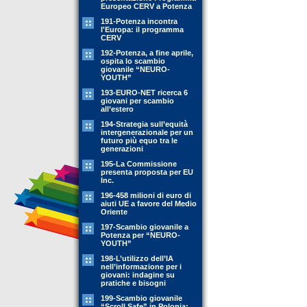
Europeo CERV a Potenza
191-Potenza incontra
l'Europa: il programma
CERV
192-Potenza, a fine aprile,
ospita lo scambio
giovanile “NEURO-
YOUTH”
193-EURO-NET ricerca 6
giovani per scambio
all’estero
194-Strategia sull’equità
intergenerazionale per un
futuro più equo tra le
generazioni
195-La Commissione
presenta proposta per EU
Inc.
196-458 milioni di euro di
aiuti UE a favore del Medio
Oriente
197-Scambio giovanile a
Potenza per “NEURO-
YOUTH”
198-L’utilizzo dell’IA
nell’informazione per i
giovani: indagine su
pratiche e bisogni
199-Scambio giovanile
“Scroll Safe” in Polonia: