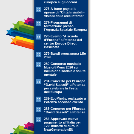
europea sugli oceani
276-A buon punto le
riprese di "Città Invisibili -
Visioni dalle aree interne"
277-Programmi di
formazione presso
l'Agenzia Spaziale Europea
278-Evento "A scuola
d'Europa" a Potenza del
centro Europe Direct
Basilicata
279-Bandi programma Life
2026
280-Concorso musicale
Music@Mens 2026 su
inclusione sociale e salute
mentale
281-Concerto per l’Europa
“David Sassoli” a Potenza
per celebrare la Festa
dell’Europa
282-EcoMinds, realizzato a
Potenza secondo evento
283-Concerto per l’Europa
“David Sassoli” a Potenza
284-Approvato nuovo
pagamento all’Italia per
12,8 miliardi di euro in
NextGenerationEU