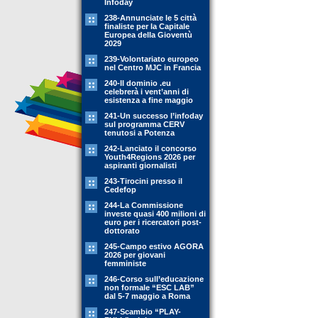
Infoday
238-Annunciate le 5 città
finaliste per la Capitale
Europea della Gioventù
2029
239-Volontariato europeo
nel Centro MJC in Francia
240-Il dominio .eu
celebrerà i vent’anni di
esistenza a fine maggio
241-Un successo l’infoday
sul programma CERV
tenutosi a Potenza
242-Lanciato il concorso
Youth4Regions 2026 per
aspiranti giornalisti
243-Tirocini presso il
Cedefop
244-La Commissione
investe quasi 400 milioni di
euro per i ricercatori post-
dottorato
245-Campo estivo AGORA
2026 per giovani
femministe
246-Corso sull’educazione
non formale “ESC LAB”
dal 5-7 maggio a Roma
247-Scambio “PLAY-