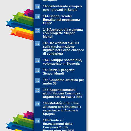
140-Volontariato europeo
con i giovani in Belgio
141-Bando Gender
Equality nel programma
CERV
142-Archeologia e cinema
con progetto Stupor
Mundi
143-Tre webinar SALTO
sulla trasformazione
digitale nel Corpo europeo
di solidarietà
144-Sviluppo sostenibile,
volontariato in Slovenia
145-Inizia il progetto
Stupor Mundi
146-Concorso artistico per
under 35
147-Appena conclusi
alcuni tirocini Erasmus+
organizzati da EURO-NET
148-Mobilità in tirocinio
all'estero con Erasmus+:
esperienze in Austria e
Spagna
149-Guida sui
finanziamenti della
European Youth
Foundation nel 2026