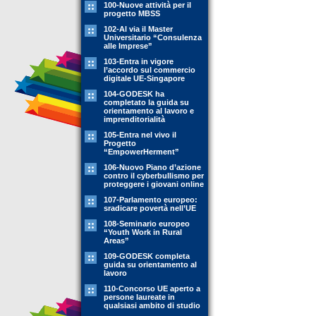
100-Nuove attività per il
progetto MBSS
102-Al via il Master
Universitario “Consulenza
alle Imprese”
103-Entra in vigore
l’accordo sul commercio
digitale UE-Singapore
104-GODESK ha
completato la guida su
orientamento al lavoro e
imprenditorialità
105-Entra nel vivo il
Progetto
“EmpowerHerment”
106-Nuovo Piano d’azione
contro il cyberbullismo per
proteggere i giovani online
107-Parlamento europeo:
sradicare povertà nell’UE
108-Seminario europeo
“Youth Work in Rural
Areas”
109-GODESK completa
guida su orientamento al
lavoro
110-Concorso UE aperto a
persone laureate in
qualsiasi ambito di studio