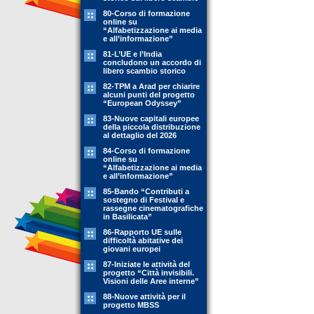
80-Corso di formazione
online su
“Alfabetizzazione ai media
e all’informazione”
81-L’UE e l’India
concludono un accordo di
libero scambio storico
82-TPM a Arad per chiarire
alcuni punti del progetto
“European Odyssey”
83-Nuove capitali europee
della piccola distribuzione
al dettaglio del 2026
84-Corso di formazione
online su
“Alfabetizzazione ai media
e all’informazione”
85-Bando “Contributi a
sostegno di Festival e
rassegne cinematografiche
in Basilicata”
86-Rapporto UE sulle
difficoltà abitative dei
giovani europei
87-Iniziate le attività del
progetto “Città invisibili.
Visioni delle Aree interne”
88-Nuove attività per il
progetto MBSS