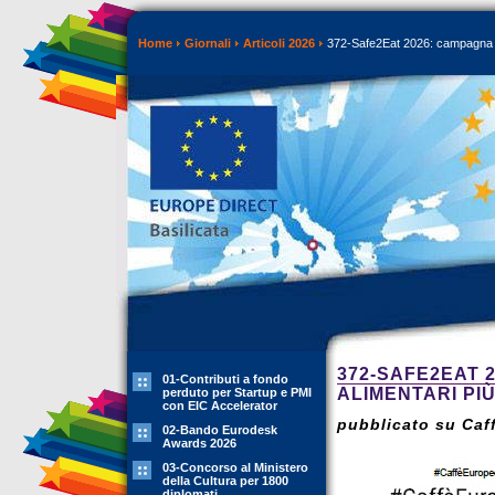
Home
Giornali
Articoli 2026
372-Safe2Eat 2026: campagna eu
372-SAFE2EAT 
01-Contributi a fondo
ALIMENTARI PI
perduto per Startup e PMI
con EIC Accelerator
pubblicato su Caff
02-Bando Eurodesk
Awards 2026
03-Concorso al Ministero
della Cultura per 1800
diplomati