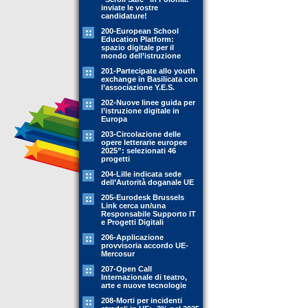
inviate le vostre
candidature!
200-European School
Education Platform:
spazio digitale per il
mondo dell’istruzione
201-Partecipate allo youth
exchange in Basilicata con
l’associazione Y.E.S.
202-Nuove linee guida per
l’istruzione digitale in
Europa
203-Circolazione delle
opere letterarie europee
2025”: selezionati 46
progetti
204-Lille indicata sede
dell’Autorità doganale UE
205-Eurodesk Brussels
Link cerca un/una
Responsabile Supporto IT
e Progetti Digitali
206-Applicazione
provvisoria accordo UE-
Mercosur
207-Open Call
Internazionale di teatro,
arte e nuove tecnologie
208-Morti per incidenti