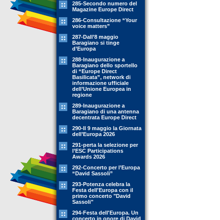
285-Secondo numero del
Magazine Europe Direct
286-Consultazione “Your
voice matters”
287-Dall’8 maggio
Baragiano si tinge
d’Europa
288-Inaugurazione a
Baragiano dello sportello
di “Europe Direct
Basilicata”, network di
informazione ufficiale
dell’Unione Europea in
regione
289-Inaugurazione a
Baragiano di una antenna
decentrata Europe Direct
290-Il 9 maggio la Giornata
dell’Europa 2026
291-perta la selezione per
l’ESC Participations
Awards 2026
292-Concerto per l’Europa
“David Sassoli”
293-Potenza celebra la
Festa dell'Europa con il
primo concerto "David
Sassoli"
294-Festa dell'Europa. Un
concerto in onore di David