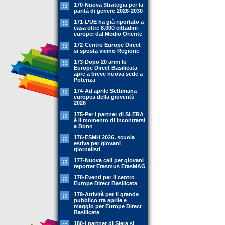
170-Nuova Strategia per la
parità di genere 2026-2030
171-L’UE ha già riportato a
casa oltre 8.000 cittadini
europei dal Medio Oriente
172-Centro Europe Direct
si sposta vicino Regione
173-Dopo 20 anni lo
Europe Direct Basilicata
apre a breve nuova sede a
Potenza
174-Ad aprile Settimana
europea della gioventù
2026
175-Per i partner di SLERA
è il momento di incontrarsi
a Bonn
176-ESMH 2026, scuola
estiva per giovani
giornalisti
177-Nuova call per giovani
reporter Erasmus ErasMAG
178-Eventi per il centro
Europe Direct Basilicata
179-Attività per il grande
pubblico tra aprile e
maggio per Europe Direct
Basilicata
180-I partner di Slera si