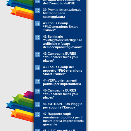
del Consiglio dell’UE
39-Premio internazionale
Mattador perla
sceneggiatura
40-Focus Group
“FitGenerations Smart
TrAIner”
41-Seminario
Youth@Work:intelligenza
artificiale e futuro
dell’occupabilitàgiovanile ,
42-Campagna EURES
“Your career takes you
places”
43-Focus Group del
progetto “FitGenerations
Smart TrAIner”
44-YEPA, orientamenti
politici per imprenditoria
45-Campagna EURES
“Your career takes you
places”
46-EUTRAIN – Un Viaggio
per scoprire l’Europa
47-Rapporto sugli
orientamenti politici per il
futuro per la imprenditoria
giovanile
48-L’AIG organizza il