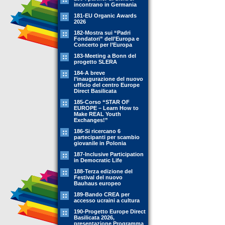
incontrano in Germania
181-EU Organic Awards
2026
182-Mostra sui “Padri
Fondatori” dell’Europa e
Concerto per l’Europa
183-Meeting a Bonn del
progetto SLERA
184-A breve
l’inaugurazione del nuovo
ufficio del centro Europe
Direct Basilicata
185-Corso “STAR OF
EUROPE – Learn How to
Make REAL Youth
Exchanges!”
186-Si ricercano 6
partecipanti per scambio
giovanile in Polonia
187-Inclusive Participation
in Democratic Life
188-Terza edizione del
Festival del nuovo
Bauhaus europeo
189-Bando CREA per
accesso ucraini a cultura
190-Progetto Europe Direct
Basilicata 2026,
presentazione Programma