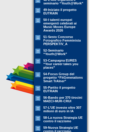
seminario “Youth@Work”
49-Iniziato il progetto
EUTRAIN
50-I talenti europei
emergenti celebrati ai
Music Moves Europe
Awards 2026
51-Sesto Concorso
Fotografico Femminista
PERSPEKTIV_A
52-Seminario
“Youth@Work”
53-Campagna EURES
“Your career takes you
places”
54-Focus Group del
progetto “FitGenerations
Smart TrAIner”
55-Partito il progetto
EUTRAIN
56-Bando per 370 tirocini
MAECI-MUR-CRUI
57-L’UE investe oltre 307
milioni di euro in IA
58-La nuova Strategia UE
contro il razzismo
59-Nuova Strategia UE
contro il razzismo