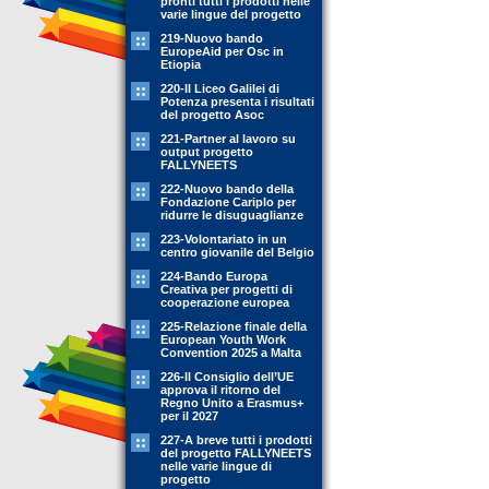
pronti tutti i prodotti nelle
varie lingue del progetto
219-Nuovo bando
EuropeAid per Osc in
Etiopia
220-Il Liceo Galilei di
Potenza presenta i risultati
del progetto Asoc
221-Partner al lavoro su
output progetto
FALLYNEETS
222-Nuovo bando della
Fondazione Cariplo per
ridurre le disuguaglianze
223-Volontariato in un
centro giovanile del Belgio
224-Bando Europa
Creativa per progetti di
cooperazione europea
225-Relazione finale della
European Youth Work
Convention 2025 a Malta
226-Il Consiglio dell’UE
approva il ritorno del
Regno Unito a Erasmus+
per il 2027
227-A breve tutti i prodotti
del progetto FALLYNEETS
nelle varie lingue di
progetto