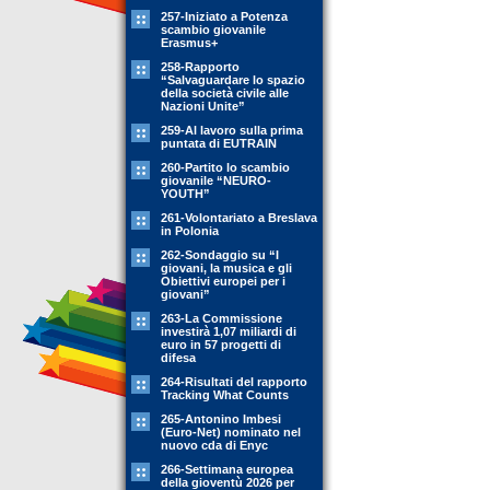
257-Iniziato a Potenza
scambio giovanile
Erasmus+
258-Rapporto
“Salvaguardare lo spazio
della società civile alle
Nazioni Unite”
259-Al lavoro sulla prima
puntata di EUTRAIN
260-Partito lo scambio
giovanile “NEURO-
YOUTH”
261-Volontariato a Breslava
in Polonia
262-Sondaggio su “I
giovani, la musica e gli
Obiettivi europei per i
giovani”
263-La Commissione
investirà 1,07 miliardi di
euro in 57 progetti di
difesa
264-Risultati del rapporto
Tracking What Counts
265-Antonino Imbesi
(Euro-Net) nominato nel
nuovo cda di Enyc
266-Settimana europea
della gioventù 2026 per