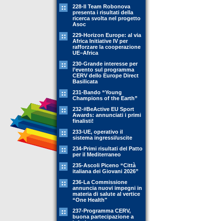
228-Il Team Robonova
presenta i risultati della
ricerca svolta nel progetto
Asoc
229-Horizon Europe: al via
Africa Initiative IV per
rafforzare la cooperazione
UE–Africa
230-Grande interesse per
l’evento sul programma
CERV dello Europe Direct
Basilicata
231-Bando “Young
Champions of the Earth”
232-#BeActive EU Sport
Awards: annunciati i primi
finalisti!
233-UE, operativo il
sistema ingressi/uscite
234-Primi risultati del Patto
per il Mediterraneo
235-Ascoli Piceno “Città
italiana dei Giovani 2026”
236-La Commissione
annuncia nuovi impegni in
materia di salute al vertice
“One Health"
237-Programma CERV,
buona partecipazione a