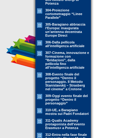
Potenza
304-Proiezione
cortometraggio “Linee
Parallele”
305-Baragiano abbraccia
l’Europa: inaugurata
un’antenna decentrata
Europe Direct
306-Dalla pellicola
all’intelligenza artificiale
307-Cinema, innovazione e
formazione con
"Ibridazioni", dalla
pellicola fino
all'intelligenza artificiale
308-Evento finale del
progetto “Dentro il
personaggio. Il Metodo
Stanislavskij – Strasberg
nel cinema” a Crotone
309-Oggi evento finale del
progetto “Dentro il
personaggio”
310-UE, a Baragiano
mostra sui Padri Fondatori
311-Qualis Academy
protagonista dell'evento
Erasmus+ a Potenza
312-Entra nella fase finale