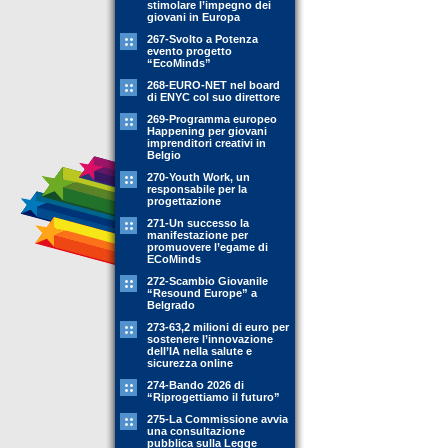
stimolare l’impegno dei
giovani in Europa
267-Svolto a Potenza
evento progetto
“EcoMinds”
268-EURO-NET nel board
di ENYC col suo direttore
269-Programma europeo
Happening per giovani
imprenditori creativi in
Belgio
270-Youth Work, un
responsabile per la
progettazione
271-Un successo la
manifestazione per
promuovere l’egame di
ECoMinds
272-Scambio Giovanile
“Resound Europe” a
Belgrado
273-63,2 milioni di euro per
sostenere l’innovazione
dell’IA nella salute e
sicurezza online
274-Bando 2026 di
“Riprogettiamo il futuro”
275-La Commissione avvia
una consultazione
pubblica sulla Legge