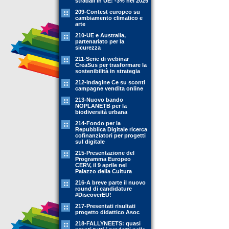
stradali in UE: -3% nel 2025
209-Contest europeo su
cambiamento climatico e
arte
210-UE e Australia,
partenariato per la
sicurezza
211-Serie di webinar
CreaSus per trasformare la
sostenibilità in strategia
212-Indagine Ce su sconti
campagne vendita online
213-Nuovo bando
NOPLANETB per la
biodiversità urbana
214-Fondo per la
Repubblica Digitale ricerca
cofinanziatori per progetti
sul digitale
215-Presentazione del
Programma Europeo
CERV, il 9 aprile nel
Palazzo della Cultura
216-A breve parte il nuovo
round di candidature
#DiscoverEU!
217-Presentati risultati
progetto didattico Asoc
218-FALLYNEETS: quasi