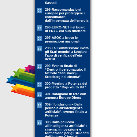
Sassoli
295-Raccomandazioni
europee per proteggere i
consumatori
dall’impennata dell’energia
296-EURO-NET nel board
di ENYC col suo direttore
297-ASOC a breve le
premiazioni nazionali
298-La Commissione invita
gli Stati membri a lanciare
l’app di verifica dell’età
dell’UE
299-Evento finale di
“Dentro il personaggio. Il
Metodo Stanislavkij-
Strasberg nel cinema”
300-Meeting a Potenza del
progetto “Digi-Youth Kit”
301-Baragiano in rete con
antenna Europe Direct
302-“Ibridazioni – Dalla
pellicola all’intelligenza
artificiale”, evento finale a
Potenza
303-Dalla pellicola
all’intelligenza artificiale”:
cinema, innovazione e
formazione per gli studenti
dell’Istituto Giorgi di