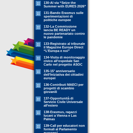
130-Al via “Seize the
Summer with EURES 2026”
131-Bando Erasmus sulle
sperimentazioni di
politiche europee
132-La Commissione
lancia BE READY un
nuovo partenariato contro
le pandemie
133-Registrato al tribunale
il Magazine Europe Direct
“L’Europa e noi”
134-Visita di monitoraggio
civico all’ospedale San
Carlo nel progetto ASOC
135-15° anniversario
dell’Iniziativa dei cittadini
europei
136-Contributi MAECI per
progetti di scambio
giovanili
137-Opportunità di
Servizio Civile Universale
all’estero
138-Erasmus, ragazzi
lucani a Vienna e Las
Palmas
139-Call per educatori non
formali al Parlamento
europeo!