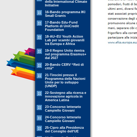
della International Climate
Initiative
16-Bando programma IKI
Small Grants
17-Bando Edu-Fund
Platform di UniCredit
Foundation
18-AU–EU Youth Action
Lab per scambi giovanili
tra Europa e Africa
19-Il Regno Unito rientra
nel programma Erasmus+
dal 2027
20-Bando CERV “Reti di
città”
21-Tirocini presso il
Programma delle Nazioni
Unite per lo sviluppo
(UNDP)
22-Sostegno alla ricerca e
innovazione agricola in
America Latina
23-Concorso letterario
Campiello Giovani
24-Concorso letterario
Campiello Giovani
25-Cipro alla Presidenza
del Consiglio dell’UE