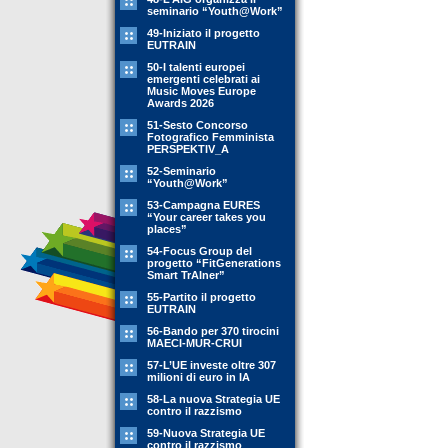
seminario “Youth@Work”
49-Iniziato il progetto
EUTRAIN
50-I talenti europei
emergenti celebrati ai
Music Moves Europe
Awards 2026
51-Sesto Concorso
Fotografico Femminista
PERSPEKTIV_A
52-Seminario
“Youth@Work”
53-Campagna EURES
“Your career takes you
places”
54-Focus Group del
progetto “FitGenerations
Smart TrAIner”
55-Partito il progetto
EUTRAIN
56-Bando per 370 tirocini
MAECI-MUR-CRUI
57-L’UE investe oltre 307
milioni di euro in IA
58-La nuova Strategia UE
contro il razzismo
59-Nuova Strategia UE
contro il razzismo