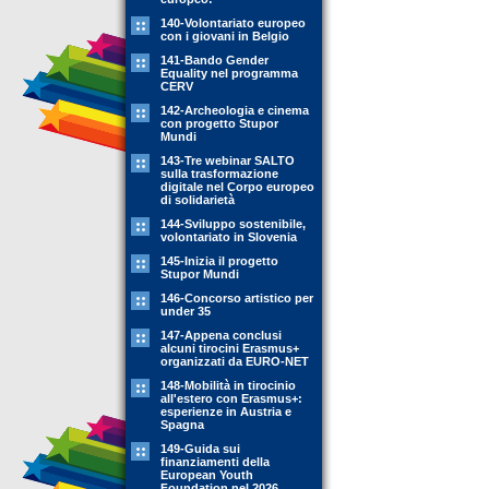
140-Volontariato europeo
con i giovani in Belgio
141-Bando Gender
Equality nel programma
CERV
142-Archeologia e cinema
con progetto Stupor
Mundi
143-Tre webinar SALTO
sulla trasformazione
digitale nel Corpo europeo
di solidarietà
144-Sviluppo sostenibile,
volontariato in Slovenia
145-Inizia il progetto
Stupor Mundi
146-Concorso artistico per
under 35
147-Appena conclusi
alcuni tirocini Erasmus+
organizzati da EURO-NET
148-Mobilità in tirocinio
all'estero con Erasmus+:
esperienze in Austria e
Spagna
149-Guida sui
finanziamenti della
European Youth
Foundation nel 2026