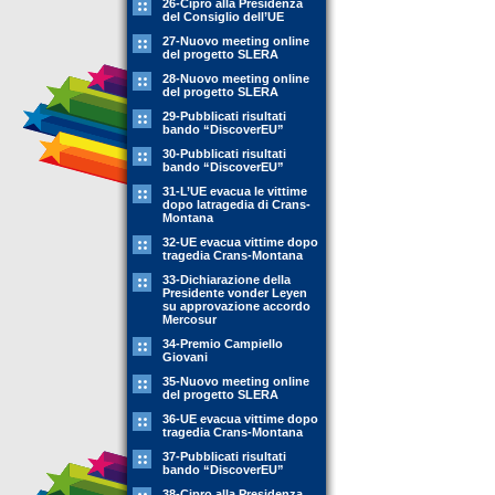
26-Cipro alla Presidenza
del Consiglio dell’UE
27-Nuovo meeting online
del progetto SLERA
28-Nuovo meeting online
del progetto SLERA
29-Pubblicati risultati
bando “DiscoverEU”
30-Pubblicati risultati
bando “DiscoverEU”
31-L’UE evacua le vittime
dopo latragedia di Crans-
Montana
32-UE evacua vittime dopo
tragedia Crans-Montana
33-Dichiarazione della
Presidente vonder Leyen
su approvazione accordo
Mercosur
34-Premio Campiello
Giovani
35-Nuovo meeting online
del progetto SLERA
36-UE evacua vittime dopo
tragedia Crans-Montana
37-Pubblicati risultati
bando “DiscoverEU”
38-Cipro alla Presidenza