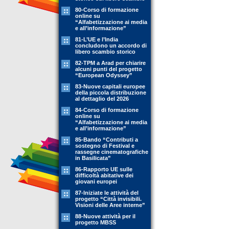
80-Corso di formazione
online su
“Alfabetizzazione ai media
e all’informazione”
81-L’UE e l’India
concludono un accordo di
libero scambio storico
82-TPM a Arad per chiarire
alcuni punti del progetto
“European Odyssey”
83-Nuove capitali europee
della piccola distribuzione
al dettaglio del 2026
84-Corso di formazione
online su
“Alfabetizzazione ai media
e all’informazione”
85-Bando “Contributi a
sostegno di Festival e
rassegne cinematografiche
in Basilicata”
86-Rapporto UE sulle
difficoltà abitative dei
giovani europei
87-Iniziate le attività del
progetto “Città invisibili.
Visioni delle Aree interne”
88-Nuove attività per il
progetto MBSS