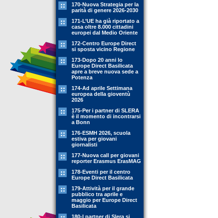
170-Nuova Strategia per la
parità di genere 2026-2030
171-L’UE ha già riportato a
casa oltre 8.000 cittadini
europei dal Medio Oriente
172-Centro Europe Direct
si sposta vicino Regione
173-Dopo 20 anni lo
Europe Direct Basilicata
apre a breve nuova sede a
Potenza
174-Ad aprile Settimana
europea della gioventù
2026
175-Per i partner di SLERA
è il momento di incontrarsi
a Bonn
176-ESMH 2026, scuola
estiva per giovani
giornalisti
177-Nuova call per giovani
reporter Erasmus ErasMAG
178-Eventi per il centro
Europe Direct Basilicata
179-Attività per il grande
pubblico tra aprile e
maggio per Europe Direct
Basilicata
180-I partner di Slera si