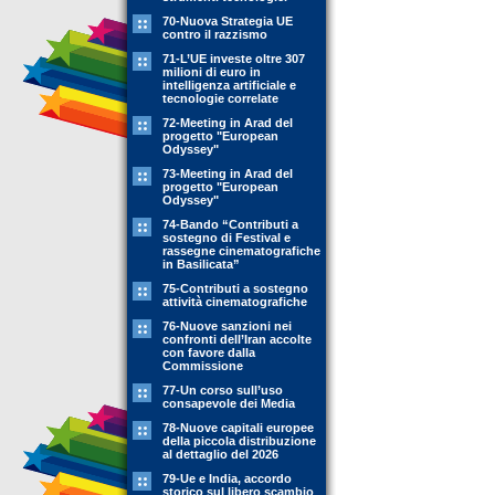
70-Nuova Strategia UE
contro il razzismo
71-L’UE investe oltre 307
milioni di euro in
intelligenza artificiale e
tecnologie correlate
72-Meeting in Arad del
progetto "European
Odyssey"
73-Meeting in Arad del
progetto "European
Odyssey"
74-Bando “Contributi a
sostegno di Festival e
rassegne cinematografiche
in Basilicata”
75-Contributi a sostegno
attività cinematografiche
76-Nuove sanzioni nei
confronti dell’Iran accolte
con favore dalla
Commissione
77-Un corso sull’uso
consapevole dei Media
78-Nuove capitali europee
della piccola distribuzione
al dettaglio del 2026
79-Ue e India, accordo
storico sul libero scambio