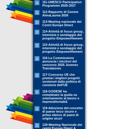
111-UNESCO Participation
Programme 2026-2027
112-Rapporto di Genere
AlmaLaurea 2026
113-Meeting nazionale dei
Centri Europe Direct
114-Attività di focus group,
interviste e sondaggio del
progetto EmpowerHement
115-Attività di focus group,
interviste e sondaggio del
progetto EmpowerHement
116-La Commissione
annuncia i vincitori del
concorso 2025 Juvenes
Translatores
117-Concorso UE che
premia i migliori progetti
sostenuti dalla politica di
coesione dell’UE
118-GODESK ha
completato la guida su
orientamento al lavoro e
imprenditorialità
119-Adozione del concetto
di paese terzo sicuro e
primo elenco di paesi di
origine sicuri
120-Meeting Nazionale dei
centri Europe Direct A