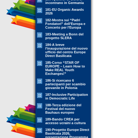
incontrano in Germania
181-EU Organic Awards
2026
182-Mostra sui “Padri
Fondatori” dell’Europa e
Concerto per l’Europa
183-Meeting a Bonn del
progetto SLERA
184-A breve
l’inaugurazione del nuovo
ufficio del centro Europe
Direct Basilicata
185-Corso “STAR OF
EUROPE – Learn How to
Make REAL Youth
Exchanges!”
186-Si ricercano 6
partecipanti per scambio
giovanile in Polonia
187-Inclusive Participation
in Democratic Life
188-Terza edizione del
Festival del nuovo
Bauhaus europeo
189-Bando CREA per
accesso ucraini a cultura
190-Progetto Europe Direct
Basilicata 2026,
presentazione Programma