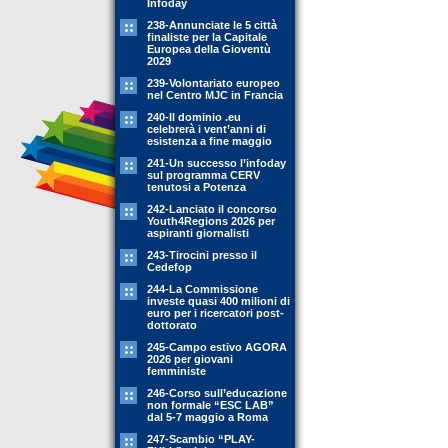
Infoday
238-Annunciate le 5 città
finaliste per la Capitale
Europea della Gioventù
2029
239-Volontariato europeo
nel Centro MJC in Francia
240-Il dominio .eu
celebrerà i vent’anni di
esistenza a fine maggio
241-Un successo l’infoday
sul programma CERV
tenutosi a Potenza
242-Lanciato il concorso
Youth4Regions 2026 per
aspiranti giornalisti
243-Tirocini presso il
Cedefop
244-La Commissione
investe quasi 400 milioni di
euro per i ricercatori post-
dottorato
245-Campo estivo AGORA
2026 per giovani
femministe
246-Corso sull’educazione
non formale “ESC LAB”
dal 5-7 maggio a Roma
247-Scambio “PLAY-