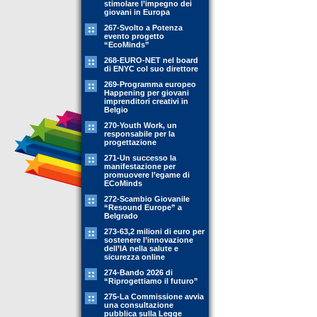
stimolare l’impegno dei
giovani in Europa
267-Svolto a Potenza
evento progetto
“EcoMinds”
268-EURO-NET nel board
di ENYC col suo direttore
269-Programma europeo
Happening per giovani
imprenditori creativi in
Belgio
270-Youth Work, un
responsabile per la
progettazione
271-Un successo la
manifestazione per
promuovere l’egame di
ECoMinds
272-Scambio Giovanile
“Resound Europe” a
Belgrado
273-63,2 milioni di euro per
sostenere l’innovazione
dell’IA nella salute e
sicurezza online
274-Bando 2026 di
“Riprogettiamo il futuro”
275-La Commissione avvia
una consultazione
pubblica sulla Legge