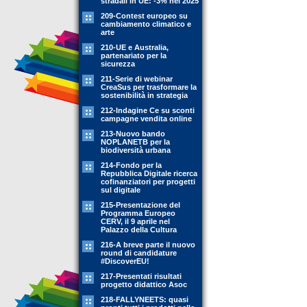
stradali in UE: -3% nel 2025
209-Contest europeo su
cambiamento climatico e
arte
210-UE e Australia,
partenariato per la
sicurezza
211-Serie di webinar
CreaSus per trasformare la
sostenibilità in strategia
212-Indagine Ce su sconti
campagne vendita online
213-Nuovo bando
NOPLANETB per la
biodiversità urbana
214-Fondo per la
Repubblica Digitale ricerca
cofinanziatori per progetti
sul digitale
215-Presentazione del
Programma Europeo
CERV, il 9 aprile nel
Palazzo della Cultura
216-A breve parte il nuovo
round di candidature
#DiscoverEU!
217-Presentati risultati
progetto didattico Asoc
218-FALLYNEETS: quasi