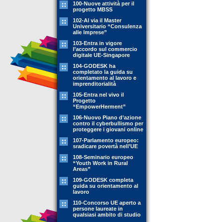
100-Nuove attività per il
progetto MBSS
102-Al via il Master
Universitario “Consulenza
alle Imprese”
103-Entra in vigore
l’accordo sul commercio
digitale UE-Singapore
104-GODESK ha
completato la guida su
orientamento al lavoro e
imprenditorialità
105-Entra nel vivo il
Progetto
“EmpowerHerment”
106-Nuovo Piano d’azione
contro il cyberbullismo per
proteggere i giovani online
107-Parlamento europeo:
sradicare povertà nell’UE
108-Seminario europeo
“Youth Work in Rural
Areas”
109-GODESK completa
guida su orientamento al
lavoro
110-Concorso UE aperto a
persone laureate in
qualsiasi ambito di studio