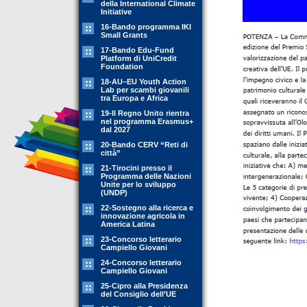
della International Climate
Initiative
16-Bando programma IKI
Small Grants
17-Bando Edu-Fund
Platform di UniCredit
Foundation
18-AU–EU Youth Action
Lab per scambi giovanili
tra Europa e Africa
19-Il Regno Unito rientra
nel programma Erasmus+
dal 2027
20-Bando CERV “Reti di
città”
21-Tirocini presso il
Programma delle Nazioni
Unite per lo sviluppo
(UNDP)
22-Sostegno alla ricerca e
innovazione agricola in
America Latina
23-Concorso letterario
Campiello Giovani
24-Concorso letterario
Campiello Giovani
25-Cipro alla Presidenza
del Consiglio dell’UE