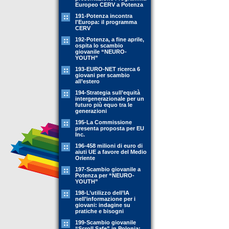
Europeo CERV a Potenza
191-Potenza incontra
l'Europa: il programma
CERV
192-Potenza, a fine aprile,
ospita lo scambio
giovanile “NEURO-
YOUTH”
193-EURO-NET ricerca 6
giovani per scambio
all’estero
194-Strategia sull’equità
intergenerazionale per un
futuro più equo tra le
generazioni
195-La Commissione
presenta proposta per EU
Inc.
196-458 milioni di euro di
aiuti UE a favore del Medio
Oriente
197-Scambio giovanile a
Potenza per “NEURO-
YOUTH”
198-L’utilizzo dell’IA
nell’informazione per i
giovani: indagine su
pratiche e bisogni
199-Scambio giovanile
“Scroll Safe” in Polonia: