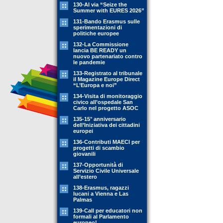
130-Al via “Seize the
Summer with EURES 2026”
131-Bando Erasmus sulle
sperimentazioni di
politiche europee
132-La Commissione
lancia BE READY un
nuovo partenariato contro
le pandemie
133-Registrato al tribunale
il Magazine Europe Direct
“L’Europa e noi”
134-Visita di monitoraggio
civico all’ospedale San
Carlo nel progetto ASOC
135-15° anniversario
dell’Iniziativa dei cittadini
europei
136-Contributi MAECI per
progetti di scambio
giovanili
137-Opportunità di
Servizio Civile Universale
all’estero
138-Erasmus, ragazzi
lucani a Vienna e Las
Palmas
139-Call per educatori non
formali al Parlamento
europeo!