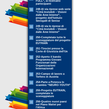
FULL”, si ricercano
partecipanti
248-Al via riprese web serie
“Città Invisibili – Visioni
dalle Aree Interne”,
progetto dell’Istituto
Sinisgalli di Senise
249-Al via le riprese di
“Città Invisibili – Visioni
dalle Aree Interne”
250-Completate tutte le
sceneggiature del progetto
EUTRAIN
251-Tirocini presso la
Corte di Giustizia dell’Ue
252-Aperto il bando
Programma Giovani
Funzionari delle
Organizzazioni
Internazionali
253-Campo di lavoro a
Terfens in Austria
254-Parte a Potenza lo
scambio “NEURO-YOUTH”
255-Progetto EUTRAIN,
completate le
sceneggiature
256-Quattro nuovi paesi
nel Piano Mattei per
l’Africa