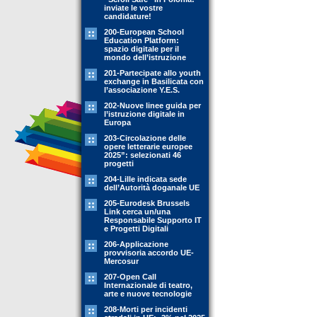
inviate le vostre
candidature!
200-European School
Education Platform:
spazio digitale per il
mondo dell’istruzione
201-Partecipate allo youth
exchange in Basilicata con
l’associazione Y.E.S.
202-Nuove linee guida per
l’istruzione digitale in
Europa
203-Circolazione delle
opere letterarie europee
2025”: selezionati 46
progetti
204-Lille indicata sede
dell’Autorità doganale UE
205-Eurodesk Brussels
Link cerca un/una
Responsabile Supporto IT
e Progetti Digitali
206-Applicazione
provvisoria accordo UE-
Mercosur
207-Open Call
Internazionale di teatro,
arte e nuove tecnologie
208-Morti per incidenti