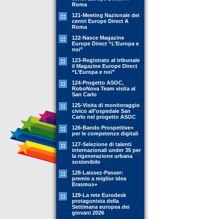
Roma
121-Meeting Nazionale dei
centri Europe Direct A
Roma
122-Nasce Magazine
Europe Direct “L’Europa e
noi”
123-Registrato al tribunale
il Magazine Europe Direct
“L’Europa e noi”
124-Progetto ASOC,
RoboNova Team visita al
San Carlo
125-Visita di monitoraggio
civico all’ospedale San
Carlo nel progetto ASOC
126-Bando Prospettive+
per le competenze digitali
127-Selezione di talenti
internazionali under 35 per
la rigenerazione urbana
sostenibile
128-Laissez-Passer:
premio a miglior idea
Erasmus+
129-La rete Eurodesk
protagonista della
Settimana europea dei
giovani 2026