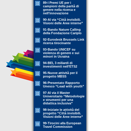
89-l Premi UE per i
campioni della parità di
genere nella ricerca e
nell’innovazione
90-Al via “Città invisibili.
Visioni delle Aree interne”
91-Bando Nature Calling
della Fondazione Cariplo
92-Eurodesk Brussels Link
ricerca tirocinante
93-Bando UNICEF su
violenza di genere e sui
minori in Ucraina
94-BEI, 3 miliardi di
investimenti nell’ETS2
95-Nuove attività per il
progetto MBSS
96-Presentato Rapporto
Unesco “Lead with youth”
97-Al via il Master
Universitario “Metodologie
e strumenti per una
didattica inclusiva”
98-Iniziate le attività del
progetto “Città invisibili.
Visioni delle Aree interne”
99-Tirocini alla European
Travel Commission