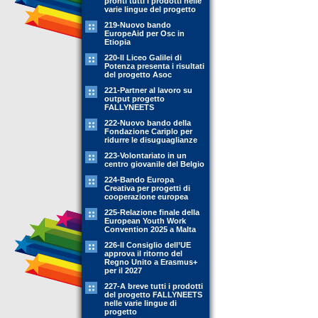
pronti tutti i prodotti nelle
varie lingue del progetto
219-Nuovo bando
EuropeAid per Osc in
Etiopia
220-Il Liceo Galilei di
Potenza presenta i risultati
del progetto Asoc
221-Partner al lavoro su
output progetto
FALLYNEETS
222-Nuovo bando della
Fondazione Cariplo per
ridurre le disuguaglianze
223-Volontariato in un
centro giovanile del Belgio
224-Bando Europa
Creativa per progetti di
cooperazione europea
225-Relazione finale della
European Youth Work
Convention 2025 a Malta
226-Il Consiglio dell’UE
approva il ritorno del
Regno Unito a Erasmus+
per il 2027
227-A breve tutti i prodotti
del progetto FALLYNEETS
nelle varie lingue di
progetto