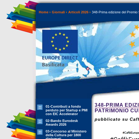
Home
Giornali
Articoli 2026
348-Prima edizione del Premio S
348-PRIMA EDIZ
01-Contributi a fondo
PATRIMONIO C
perduto per Startup e PMI
con EIC Accelerator
pubblicato su Caff
02-Bando Eurodesk
Awards 2026
03-Concorso al Ministero
della Cultura per 1800
diplomati