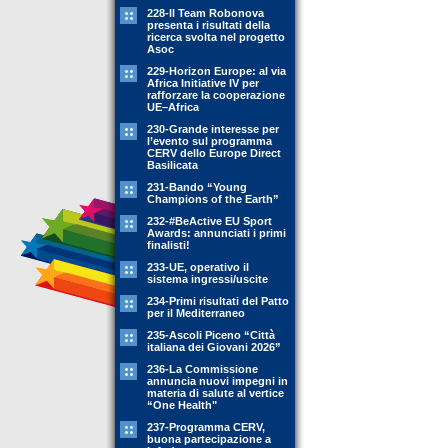
228-Il Team Robonova
presenta i risultati della
ricerca svolta nel progetto
Asoc
229-Horizon Europe: al via
Africa Initiative IV per
rafforzare la cooperazione
UE–Africa
230-Grande interesse per
l’evento sul programma
CERV dello Europe Direct
Basilicata
231-Bando “Young
Champions of the Earth”
232-#BeActive EU Sport
Awards: annunciati i primi
finalisti!
233-UE, operativo il
sistema ingressi/uscite
234-Primi risultati del Patto
per il Mediterraneo
235-Ascoli Piceno “Città
italiana dei Giovani 2026”
236-La Commissione
annuncia nuovi impegni in
materia di salute al vertice
“One Health"
237-Programma CERV,
buona partecipazione a