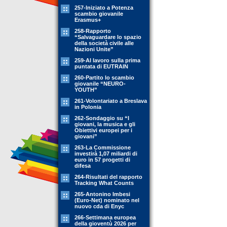
257-Iniziato a Potenza
scambio giovanile
Erasmus+
258-Rapporto
“Salvaguardare lo spazio
della società civile alle
Nazioni Unite”
259-Al lavoro sulla prima
puntata di EUTRAIN
260-Partito lo scambio
giovanile “NEURO-
YOUTH”
261-Volontariato a Breslava
in Polonia
262-Sondaggio su “I
giovani, la musica e gli
Obiettivi europei per i
giovani”
263-La Commissione
investirà 1,07 miliardi di
euro in 57 progetti di
difesa
264-Risultati del rapporto
Tracking What Counts
265-Antonino Imbesi
(Euro-Net) nominato nel
nuovo cda di Enyc
266-Settimana europea
della gioventù 2026 per