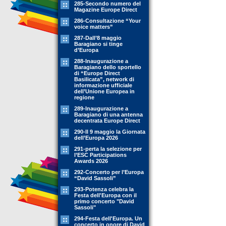
285-Secondo numero del
Magazine Europe Direct
286-Consultazione “Your
voice matters”
287-Dall’8 maggio
Baragiano si tinge
d’Europa
288-Inaugurazione a
Baragiano dello sportello
di “Europe Direct
Basilicata”, network di
informazione ufficiale
dell’Unione Europea in
regione
289-Inaugurazione a
Baragiano di una antenna
decentrata Europe Direct
290-Il 9 maggio la Giornata
dell’Europa 2026
291-perta la selezione per
l’ESC Participations
Awards 2026
292-Concerto per l’Europa
“David Sassoli”
293-Potenza celebra la
Festa dell'Europa con il
primo concerto "David
Sassoli"
294-Festa dell'Europa. Un
concerto in onore di David