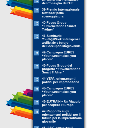
del Consiglio dell’UE
39-Premio internazionale
Mattador perla
sceneggiatura
40-Focus Group
“FitGenerations Smart
TrAIner”
41-Seminario
Youth@Work:intelligenza
artificiale e futuro
dell’occupabilitàgiovanile ,
42-Campagna EURES
“Your career takes you
places”
43-Focus Group del
progetto “FitGenerations
Smart TrAIner”
44-YEPA, orientamenti
politici per imprenditoria
45-Campagna EURES
“Your career takes you
places”
46-EUTRAIN – Un Viaggio
per scoprire l’Europa
47-Rapporto sugli
orientamenti politici per il
futuro per la imprenditoria
giovanile
48-L’AIG organizza il