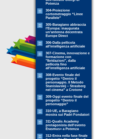
Potenza
304-Proiezione
cortometraggio “Linee
Parallele”
305-Baragiano abbraccia
l’Europa: inaugurata
un’antenna decentrata
Europe Direct
306-Dalla pellicola
all’intelligenza artificiale
307-Cinema, innovazione e
formazione con
"Ibridazioni", dalla
pellicola fino
all'intelligenza artificiale
308-Evento finale del
progetto “Dentro il
personaggio. Il Metodo
Stanislavskij – Strasberg
nel cinema” a Crotone
309-Oggi evento finale del
progetto “Dentro il
personaggio”
310-UE, a Baragiano
mostra sui Padri Fondatori
311-Qualis Academy
protagonista dell'evento
Erasmus+ a Potenza
312-Entra nella fase finale