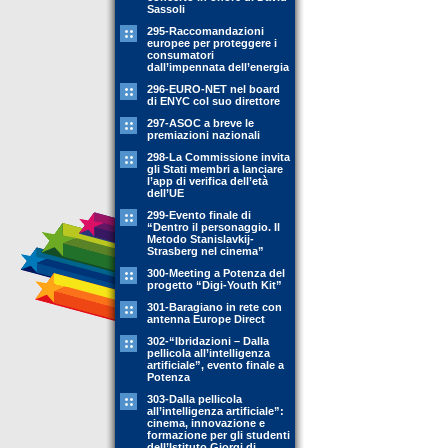
Sassoli
295-Raccomandazioni
europee per proteggere i
consumatori
dall’impennata dell’energia
296-EURO-NET nel board
di ENYC col suo direttore
297-ASOC a breve le
premiazioni nazionali
298-La Commissione invita
gli Stati membri a lanciare
l’app di verifica dell’età
dell’UE
299-Evento finale di
“Dentro il personaggio. Il
Metodo Stanislavkij-
Strasberg nel cinema”
300-Meeting a Potenza del
progetto “Digi-Youth Kit”
301-Baragiano in rete con
antenna Europe Direct
302-“Ibridazioni – Dalla
pellicola all’intelligenza
artificiale”, evento finale a
Potenza
303-Dalla pellicola
all’intelligenza artificiale”:
cinema, innovazione e
formazione per gli studenti
dell’Istituto Giorgi di