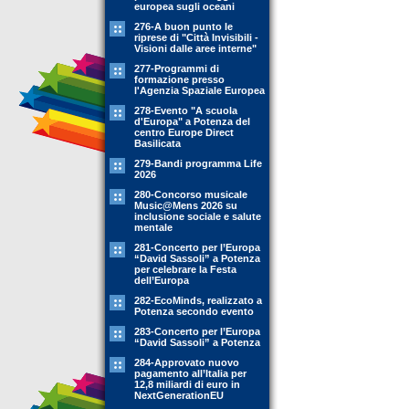
europea sugli oceani
276-A buon punto le
riprese di "Città Invisibili -
Visioni dalle aree interne"
277-Programmi di
formazione presso
l'Agenzia Spaziale Europea
278-Evento "A scuola
d'Europa" a Potenza del
centro Europe Direct
Basilicata
279-Bandi programma Life
2026
280-Concorso musicale
Music@Mens 2026 su
inclusione sociale e salute
mentale
281-Concerto per l’Europa
“David Sassoli” a Potenza
per celebrare la Festa
dell’Europa
282-EcoMinds, realizzato a
Potenza secondo evento
283-Concerto per l’Europa
“David Sassoli” a Potenza
284-Approvato nuovo
pagamento all’Italia per
12,8 miliardi di euro in
NextGenerationEU