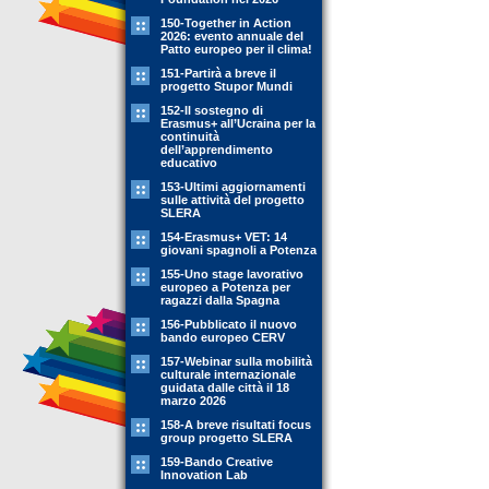
150-Together in Action
2026: evento annuale del
Patto europeo per il clima!
151-Partirà a breve il
progetto Stupor Mundi
152-Il sostegno di
Erasmus+ all’Ucraina per la
continuità
dell’apprendimento
educativo
153-Ultimi aggiornamenti
sulle attività del progetto
SLERA
154-Erasmus+ VET: 14
giovani spagnoli a Potenza
155-Uno stage lavorativo
europeo a Potenza per
ragazzi dalla Spagna
156-Pubblicato il nuovo
bando europeo CERV
157-Webinar sulla mobilità
culturale internazionale
guidata dalle città il 18
marzo 2026
158-A breve risultati focus
group progetto SLERA
159-Bando Creative
Innovation Lab