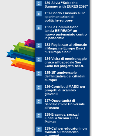
130-Al via “Seize the
Summer with EURES 2026”
131-Bando Erasmus sulle
sperimentazioni di
politiche europee
132-La Commissione
lancia BE READY un
nuovo partenariato contro
le pandemie
133-Registrato al tribunale
il Magazine Europe Direct
“L’Europa e noi”
134-Visita di monitoraggio
civico all’ospedale San
Carlo nel progetto ASOC
135-15° anniversario
dell’Iniziativa dei cittadini
europei
136-Contributi MAECI per
progetti di scambio
giovanili
137-Opportunità di
Servizio Civile Universale
all’estero
138-Erasmus, ragazzi
lucani a Vienna e Las
Palmas
139-Call per educatori non
formali al Parlamento
europeo!