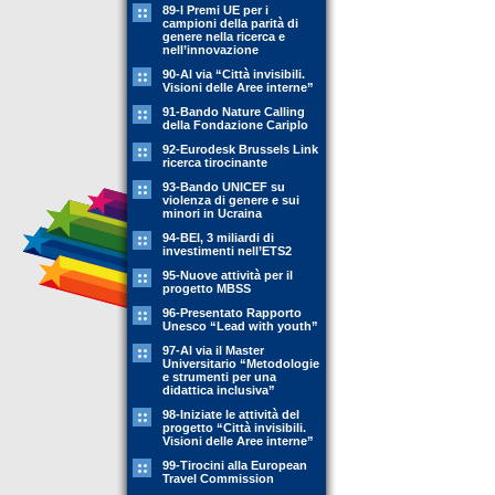
89-l Premi UE per i
campioni della parità di
genere nella ricerca e
nell’innovazione
90-Al via “Città invisibili.
Visioni delle Aree interne”
91-Bando Nature Calling
della Fondazione Cariplo
92-Eurodesk Brussels Link
ricerca tirocinante
93-Bando UNICEF su
violenza di genere e sui
minori in Ucraina
94-BEI, 3 miliardi di
investimenti nell’ETS2
95-Nuove attività per il
progetto MBSS
96-Presentato Rapporto
Unesco “Lead with youth”
97-Al via il Master
Universitario “Metodologie
e strumenti per una
didattica inclusiva”
98-Iniziate le attività del
progetto “Città invisibili.
Visioni delle Aree interne”
99-Tirocini alla European
Travel Commission