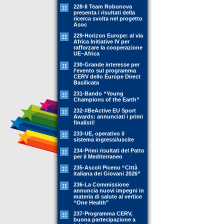
228-Il Team Robonova
presenta i risultati della
ricerca svolta nel progetto
Asoc
229-Horizon Europe: al via
Africa Initiative IV per
rafforzare la cooperazione
UE–Africa
230-Grande interesse per
l’evento sul programma
CERV dello Europe Direct
Basilicata
231-Bando “Young
Champions of the Earth”
232-#BeActive EU Sport
Awards: annunciati i primi
finalisti!
233-UE, operativo il
sistema ingressi/uscite
234-Primi risultati del Patto
per il Mediterraneo
235-Ascoli Piceno “Città
italiana dei Giovani 2026”
236-La Commissione
annuncia nuovi impegni in
materia di salute al vertice
“One Health"
237-Programma CERV,
buona partecipazione a