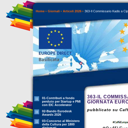
Home
Giornali
Articoli 2026
363-Il Commissario Kadis a Cip
363-IL COMMIS
01-Contributi a fondo
GIORNATA EURO
perduto per Startup e PMI
con EIC Accelerator
pubblicato su Caff
02-Bando Eurodesk
Awards 2026
03-Concorso al Ministero
della Cultura per 1800
diplomati