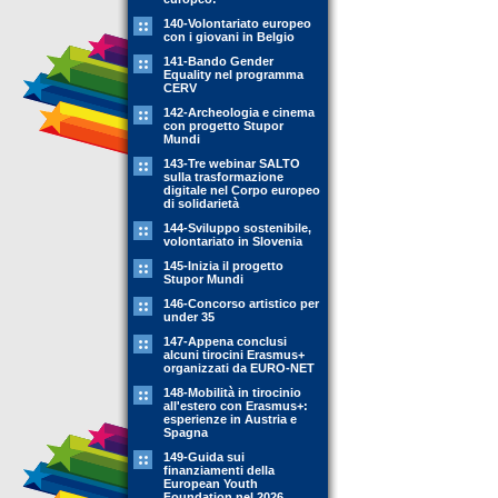
140-Volontariato europeo
con i giovani in Belgio
141-Bando Gender
Equality nel programma
CERV
142-Archeologia e cinema
con progetto Stupor
Mundi
143-Tre webinar SALTO
sulla trasformazione
digitale nel Corpo europeo
di solidarietà
144-Sviluppo sostenibile,
volontariato in Slovenia
145-Inizia il progetto
Stupor Mundi
146-Concorso artistico per
under 35
147-Appena conclusi
alcuni tirocini Erasmus+
organizzati da EURO-NET
148-Mobilità in tirocinio
all'estero con Erasmus+:
esperienze in Austria e
Spagna
149-Guida sui
finanziamenti della
European Youth
Foundation nel 2026