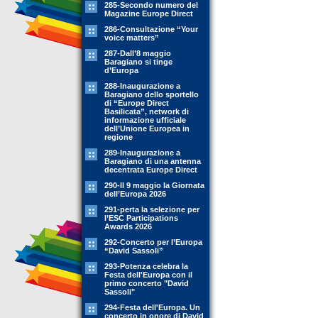
285-Secondo numero del
Magazine Europe Direct
286-Consultazione “Your
voice matters”
287-Dall’8 maggio
Baragiano si tinge
d’Europa
288-Inaugurazione a
Baragiano dello sportello
di “Europe Direct
Basilicata”, network di
informazione ufficiale
dell’Unione Europea in
regione
289-Inaugurazione a
Baragiano di una antenna
decentrata Europe Direct
290-Il 9 maggio la Giornata
dell’Europa 2026
291-perta la selezione per
l’ESC Participations
Awards 2026
292-Concerto per l’Europa
“David Sassoli”
293-Potenza celebra la
Festa dell'Europa con il
primo concerto "David
Sassoli"
294-Festa dell'Europa. Un
concerto in onore di David