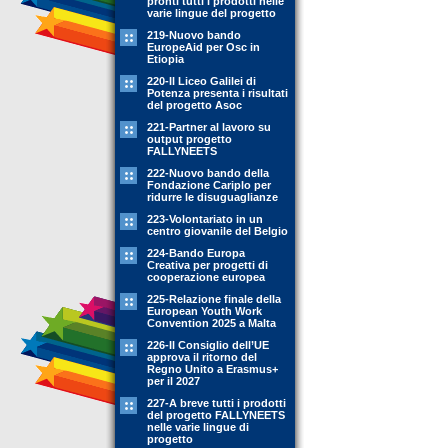
pronti tutti i prodotti nelle
varie lingue del progetto
219-Nuovo bando
EuropeAid per Osc in
Etiopia
220-Il Liceo Galilei di
Potenza presenta i risultati
del progetto Asoc
221-Partner al lavoro su
output progetto
FALLYNEETS
222-Nuovo bando della
Fondazione Cariplo per
ridurre le disuguaglianze
223-Volontariato in un
centro giovanile del Belgio
224-Bando Europa
Creativa per progetti di
cooperazione europea
225-Relazione finale della
European Youth Work
Convention 2025 a Malta
226-Il Consiglio dell’UE
approva il ritorno del
Regno Unito a Erasmus+
per il 2027
227-A breve tutti i prodotti
del progetto FALLYNEETS
nelle varie lingue di
progetto