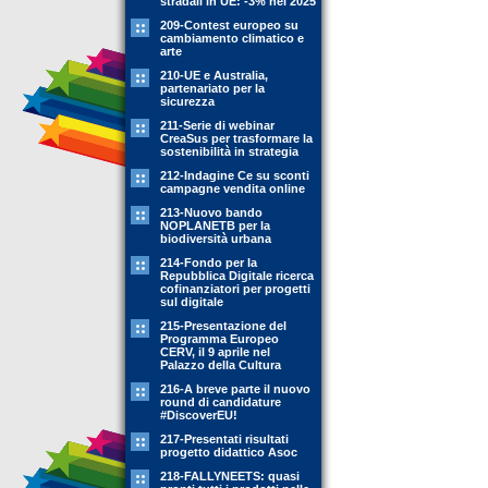
stradali in UE: -3% nel 2025
209-Contest europeo su
cambiamento climatico e
arte
210-UE e Australia,
partenariato per la
sicurezza
211-Serie di webinar
CreaSus per trasformare la
sostenibilità in strategia
212-Indagine Ce su sconti
campagne vendita online
213-Nuovo bando
NOPLANETB per la
biodiversità urbana
214-Fondo per la
Repubblica Digitale ricerca
cofinanziatori per progetti
sul digitale
215-Presentazione del
Programma Europeo
CERV, il 9 aprile nel
Palazzo della Cultura
216-A breve parte il nuovo
round di candidature
#DiscoverEU!
217-Presentati risultati
progetto didattico Asoc
218-FALLYNEETS: quasi