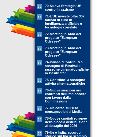
70-Nuova Strategia UE
contro il razzismo
71-L’UE investe oltre 307
milioni di euro in
intelligenza artificiale e
tecnologie correlate
72-Meeting in Arad del
progetto "European
Odyssey"
73-Meeting in Arad del
progetto "European
Odyssey"
74-Bando “Contributi a
sostegno di Festival e
rassegne cinematografiche
in Basilicata”
75-Contributi a sostegno
attività cinematografiche
76-Nuove sanzioni nei
confronti dell’Iran accolte
con favore dalla
Commissione
77-Un corso sull’uso
consapevole dei Media
78-Nuove capitali europee
della piccola distribuzione
al dettaglio del 2026
79-Ue e India, accordo
storico sul libero scambio