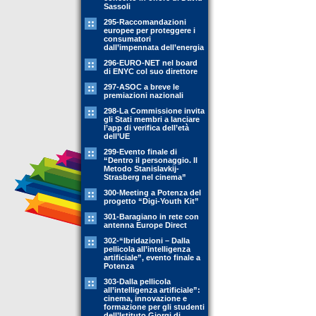
Sassoli
295-Raccomandazioni
europee per proteggere i
consumatori
dall’impennata dell’energia
296-EURO-NET nel board
di ENYC col suo direttore
297-ASOC a breve le
premiazioni nazionali
298-La Commissione invita
gli Stati membri a lanciare
l’app di verifica dell’età
dell’UE
299-Evento finale di
“Dentro il personaggio. Il
Metodo Stanislavkij-
Strasberg nel cinema”
300-Meeting a Potenza del
progetto “Digi-Youth Kit”
301-Baragiano in rete con
antenna Europe Direct
302-“Ibridazioni – Dalla
pellicola all’intelligenza
artificiale”, evento finale a
Potenza
303-Dalla pellicola
all’intelligenza artificiale”:
cinema, innovazione e
formazione per gli studenti
dell’Istituto Giorgi di