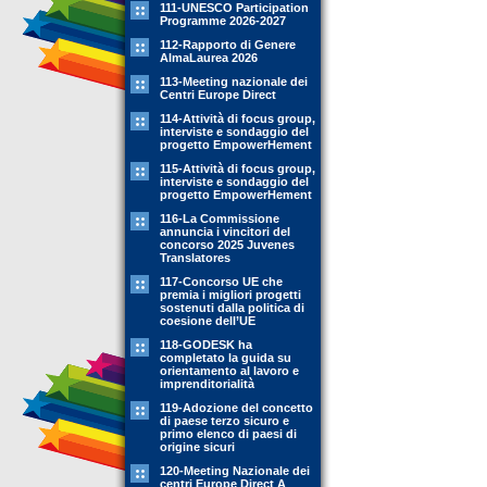
111-UNESCO Participation
Programme 2026-2027
112-Rapporto di Genere
AlmaLaurea 2026
113-Meeting nazionale dei
Centri Europe Direct
114-Attività di focus group,
interviste e sondaggio del
progetto EmpowerHement
115-Attività di focus group,
interviste e sondaggio del
progetto EmpowerHement
116-La Commissione
annuncia i vincitori del
concorso 2025 Juvenes
Translatores
117-Concorso UE che
premia i migliori progetti
sostenuti dalla politica di
coesione dell’UE
118-GODESK ha
completato la guida su
orientamento al lavoro e
imprenditorialità
119-Adozione del concetto
di paese terzo sicuro e
primo elenco di paesi di
origine sicuri
120-Meeting Nazionale dei
centri Europe Direct A