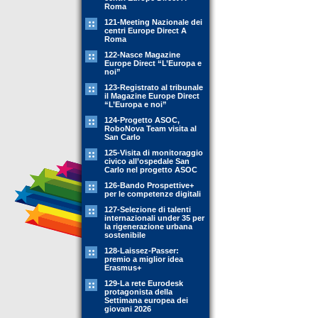
Roma
121-Meeting Nazionale dei
centri Europe Direct A
Roma
122-Nasce Magazine
Europe Direct “L’Europa e
noi”
123-Registrato al tribunale
il Magazine Europe Direct
“L’Europa e noi”
124-Progetto ASOC,
RoboNova Team visita al
San Carlo
125-Visita di monitoraggio
civico all’ospedale San
Carlo nel progetto ASOC
126-Bando Prospettive+
per le competenze digitali
127-Selezione di talenti
internazionali under 35 per
la rigenerazione urbana
sostenibile
128-Laissez-Passer:
premio a miglior idea
Erasmus+
129-La rete Eurodesk
protagonista della
Settimana europea dei
giovani 2026