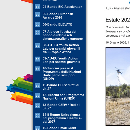
04-Bando EIC Accelerator
05-Bando Eurodesk
Awards 2026
06-Bando ELEVATE
07-A breve l’uscita del
bando diretto a reti
cinematografiche europee
08-AU–EU Youth Action
Lab per scambi giovanili
tra Europa e Africa
09-AU-EU Youth Action
Lab per scambi giovanili
10-Tirocini presso il
Programma delle Nazioni
Unite per lo sviluppo
(UNDP)
11-Bando CERV “Reti di
città”
12-Tirocini con Programma
Nazioni Unite (UNDP)
13-Bando CERV “Reti di
città”
14-Il Regno Unito rientra
nel programma Erasmus+
dal 2027
15-Bando Small Grant