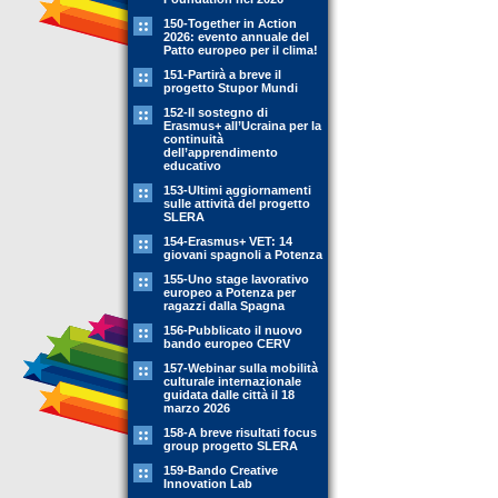
150-Together in Action
2026: evento annuale del
Patto europeo per il clima!
151-Partirà a breve il
progetto Stupor Mundi
152-Il sostegno di
Erasmus+ all’Ucraina per la
continuità
dell’apprendimento
educativo
153-Ultimi aggiornamenti
sulle attività del progetto
SLERA
154-Erasmus+ VET: 14
giovani spagnoli a Potenza
155-Uno stage lavorativo
europeo a Potenza per
ragazzi dalla Spagna
156-Pubblicato il nuovo
bando europeo CERV
157-Webinar sulla mobilità
culturale internazionale
guidata dalle città il 18
marzo 2026
158-A breve risultati focus
group progetto SLERA
159-Bando Creative
Innovation Lab