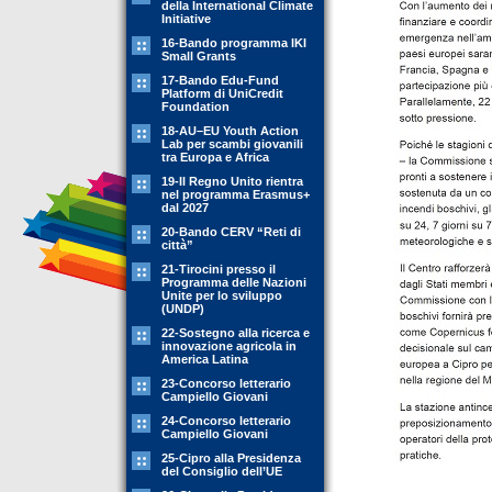
della International Climate
Initiative
16-Bando programma IKI
Small Grants
17-Bando Edu-Fund
Platform di UniCredit
Foundation
18-AU–EU Youth Action
Lab per scambi giovanili
tra Europa e Africa
19-Il Regno Unito rientra
nel programma Erasmus+
dal 2027
20-Bando CERV “Reti di
città”
21-Tirocini presso il
Programma delle Nazioni
Unite per lo sviluppo
(UNDP)
22-Sostegno alla ricerca e
innovazione agricola in
America Latina
23-Concorso letterario
Campiello Giovani
24-Concorso letterario
Campiello Giovani
25-Cipro alla Presidenza
del Consiglio dell’UE