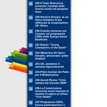
228-Il Team Robonova
presenta i risultati della
ricerca svolta nel progetto
Asoc
229-Horizon Europe: al via
Africa Initiative IV per
rafforzare la cooperazione
UE–Africa
230-Grande interesse per
l’evento sul programma
CERV dello Europe Direct
Basilicata
231-Bando “Young
Champions of the Earth”
232-#BeActive EU Sport
Awards: annunciati i primi
finalisti!
233-UE, operativo il
sistema ingressi/uscite
234-Primi risultati del Patto
per il Mediterraneo
235-Ascoli Piceno “Città
italiana dei Giovani 2026”
236-La Commissione
annuncia nuovi impegni in
materia di salute al vertice
“One Health"
237-Programma CERV,
buona partecipazione a