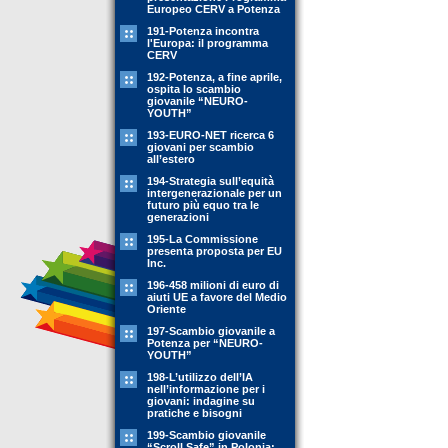
Europeo CERV a Potenza
191-Potenza incontra
l'Europa: il programma
CERV
192-Potenza, a fine aprile,
ospita lo scambio
giovanile “NEURO-
YOUTH”
193-EURO-NET ricerca 6
giovani per scambio
all’estero
194-Strategia sull’equità
intergenerazionale per un
futuro più equo tra le
generazioni
195-La Commissione
presenta proposta per EU
Inc.
196-458 milioni di euro di
aiuti UE a favore del Medio
Oriente
197-Scambio giovanile a
Potenza per “NEURO-
YOUTH”
198-L’utilizzo dell’IA
nell’informazione per i
giovani: indagine su
pratiche e bisogni
199-Scambio giovanile
“Scroll Safe” in Polonia: