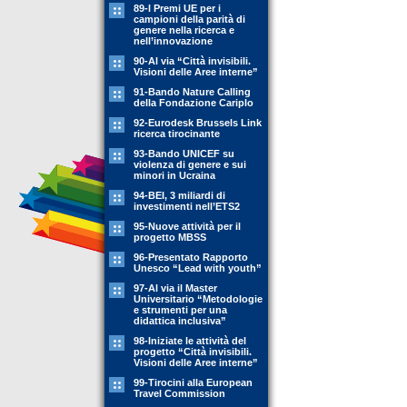
89-l Premi UE per i
campioni della parità di
genere nella ricerca e
nell’innovazione
90-Al via “Città invisibili.
Visioni delle Aree interne”
91-Bando Nature Calling
della Fondazione Cariplo
92-Eurodesk Brussels Link
ricerca tirocinante
93-Bando UNICEF su
violenza di genere e sui
minori in Ucraina
94-BEI, 3 miliardi di
investimenti nell’ETS2
95-Nuove attività per il
progetto MBSS
96-Presentato Rapporto
Unesco “Lead with youth”
97-Al via il Master
Universitario “Metodologie
e strumenti per una
didattica inclusiva”
98-Iniziate le attività del
progetto “Città invisibili.
Visioni delle Aree interne”
99-Tirocini alla European
Travel Commission