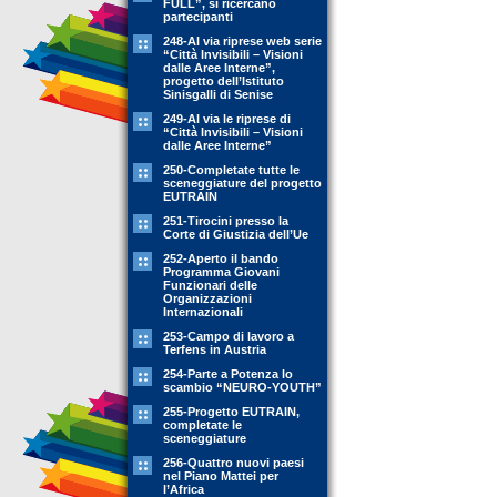
FULL”, si ricercano
partecipanti
248-Al via riprese web serie
“Città Invisibili – Visioni
dalle Aree Interne”,
progetto dell’Istituto
Sinisgalli di Senise
249-Al via le riprese di
“Città Invisibili – Visioni
dalle Aree Interne”
250-Completate tutte le
sceneggiature del progetto
EUTRAIN
251-Tirocini presso la
Corte di Giustizia dell’Ue
252-Aperto il bando
Programma Giovani
Funzionari delle
Organizzazioni
Internazionali
253-Campo di lavoro a
Terfens in Austria
254-Parte a Potenza lo
scambio “NEURO-YOUTH”
255-Progetto EUTRAIN,
completate le
sceneggiature
256-Quattro nuovi paesi
nel Piano Mattei per
l’Africa