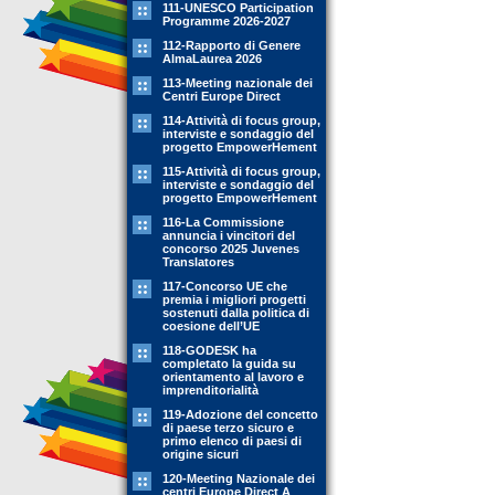
111-UNESCO Participation
Programme 2026-2027
112-Rapporto di Genere
AlmaLaurea 2026
113-Meeting nazionale dei
Centri Europe Direct
114-Attività di focus group,
interviste e sondaggio del
progetto EmpowerHement
115-Attività di focus group,
interviste e sondaggio del
progetto EmpowerHement
116-La Commissione
annuncia i vincitori del
concorso 2025 Juvenes
Translatores
117-Concorso UE che
premia i migliori progetti
sostenuti dalla politica di
coesione dell’UE
118-GODESK ha
completato la guida su
orientamento al lavoro e
imprenditorialità
119-Adozione del concetto
di paese terzo sicuro e
primo elenco di paesi di
origine sicuri
120-Meeting Nazionale dei
centri Europe Direct A