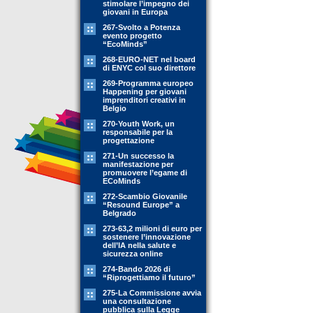
stimolare l’impegno dei
giovani in Europa
267-Svolto a Potenza
evento progetto
“EcoMinds”
268-EURO-NET nel board
di ENYC col suo direttore
269-Programma europeo
Happening per giovani
imprenditori creativi in
Belgio
270-Youth Work, un
responsabile per la
progettazione
271-Un successo la
manifestazione per
promuovere l’egame di
ECoMinds
272-Scambio Giovanile
“Resound Europe” a
Belgrado
273-63,2 milioni di euro per
sostenere l’innovazione
dell’IA nella salute e
sicurezza online
274-Bando 2026 di
“Riprogettiamo il futuro”
275-La Commissione avvia
una consultazione
pubblica sulla Legge