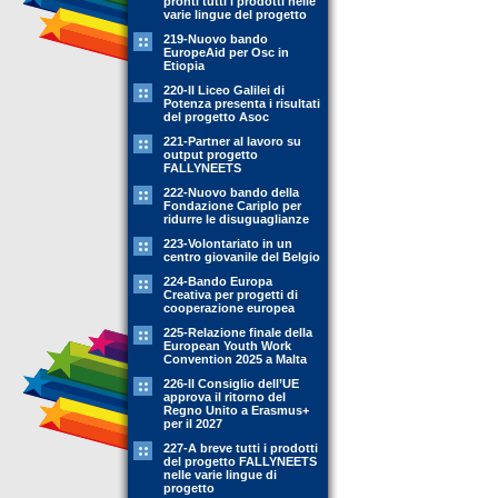
pronti tutti i prodotti nelle
varie lingue del progetto
219-Nuovo bando
EuropeAid per Osc in
Etiopia
220-Il Liceo Galilei di
Potenza presenta i risultati
del progetto Asoc
221-Partner al lavoro su
output progetto
FALLYNEETS
222-Nuovo bando della
Fondazione Cariplo per
ridurre le disuguaglianze
223-Volontariato in un
centro giovanile del Belgio
224-Bando Europa
Creativa per progetti di
cooperazione europea
225-Relazione finale della
European Youth Work
Convention 2025 a Malta
226-Il Consiglio dell’UE
approva il ritorno del
Regno Unito a Erasmus+
per il 2027
227-A breve tutti i prodotti
del progetto FALLYNEETS
nelle varie lingue di
progetto