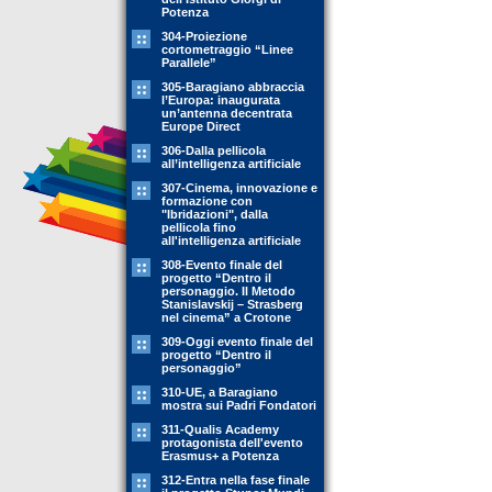
Potenza
304-Proiezione
cortometraggio “Linee
Parallele”
305-Baragiano abbraccia
l’Europa: inaugurata
un’antenna decentrata
Europe Direct
306-Dalla pellicola
all’intelligenza artificiale
307-Cinema, innovazione e
formazione con
"Ibridazioni", dalla
pellicola fino
all'intelligenza artificiale
308-Evento finale del
progetto “Dentro il
personaggio. Il Metodo
Stanislavskij – Strasberg
nel cinema” a Crotone
309-Oggi evento finale del
progetto “Dentro il
personaggio”
310-UE, a Baragiano
mostra sui Padri Fondatori
311-Qualis Academy
protagonista dell'evento
Erasmus+ a Potenza
312-Entra nella fase finale