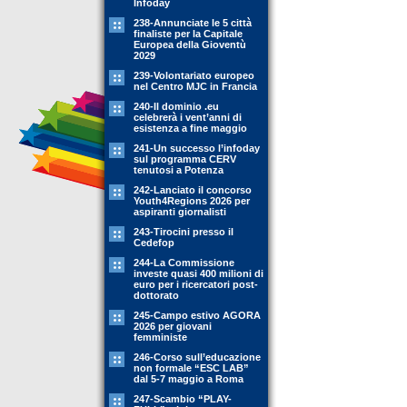
Infoday
238-Annunciate le 5 città
finaliste per la Capitale
Europea della Gioventù
2029
239-Volontariato europeo
nel Centro MJC in Francia
240-Il dominio .eu
celebrerà i vent’anni di
esistenza a fine maggio
241-Un successo l’infoday
sul programma CERV
tenutosi a Potenza
242-Lanciato il concorso
Youth4Regions 2026 per
aspiranti giornalisti
243-Tirocini presso il
Cedefop
244-La Commissione
investe quasi 400 milioni di
euro per i ricercatori post-
dottorato
245-Campo estivo AGORA
2026 per giovani
femministe
246-Corso sull’educazione
non formale “ESC LAB”
dal 5-7 maggio a Roma
247-Scambio “PLAY-