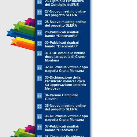
26-Cipro alla Presidenza
del Consiglio dell’UE
27-Nuovo meeting online
del progetto SLERA
28-Nuovo meeting online
del progetto SLERA
29-Pubblicati risultati
bando “DiscoverEU”
30-Pubblicati risultati
bando “DiscoverEU”
31-L’UE evacua le vittime
dopo latragedia di Crans-
Montana
32-UE evacua vittime dopo
tragedia Crans-Montana
33-Dichiarazione della
Presidente vonder Leyen
su approvazione accordo
Mercosur
34-Premio Campiello
Giovani
35-Nuovo meeting online
del progetto SLERA
36-UE evacua vittime dopo
tragedia Crans-Montana
37-Pubblicati risultati
bando “DiscoverEU”
38-Cipro alla Presidenza