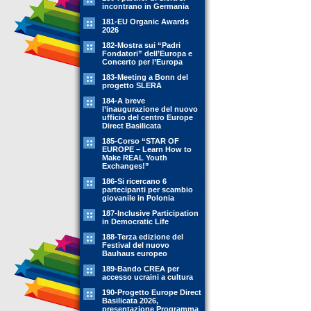
incontrano in Germania
181-EU Organic Awards
2026
182-Mostra sui “Padri
Fondatori” dell’Europa e
Concerto per l’Europa
183-Meeting a Bonn del
progetto SLERA
184-A breve
l’inaugurazione del nuovo
ufficio del centro Europe
Direct Basilicata
185-Corso “STAR OF
EUROPE – Learn How to
Make REAL Youth
Exchanges!”
186-Si ricercano 6
partecipanti per scambio
giovanile in Polonia
187-Inclusive Participation
in Democratic Life
188-Terza edizione del
Festival del nuovo
Bauhaus europeo
189-Bando CREA per
accesso ucraini a cultura
190-Progetto Europe Direct
Basilicata 2026,
presentazione Programma