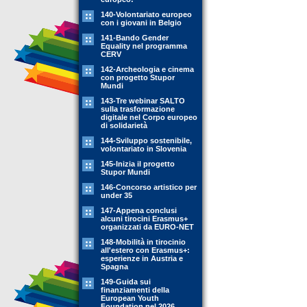
140-Volontariato europeo
con i giovani in Belgio
141-Bando Gender
Equality nel programma
CERV
142-Archeologia e cinema
con progetto Stupor
Mundi
143-Tre webinar SALTO
sulla trasformazione
digitale nel Corpo europeo
di solidarietà
144-Sviluppo sostenibile,
volontariato in Slovenia
145-Inizia il progetto
Stupor Mundi
146-Concorso artistico per
under 35
147-Appena conclusi
alcuni tirocini Erasmus+
organizzati da EURO-NET
148-Mobilità in tirocinio
all'estero con Erasmus+:
esperienze in Austria e
Spagna
149-Guida sui
finanziamenti della
European Youth
Foundation nel 2026