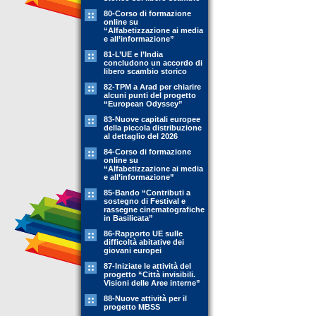
80-Corso di formazione
online su
“Alfabetizzazione ai media
e all’informazione”
81-L’UE e l’India
concludono un accordo di
libero scambio storico
82-TPM a Arad per chiarire
alcuni punti del progetto
“European Odyssey”
83-Nuove capitali europee
della piccola distribuzione
al dettaglio del 2026
84-Corso di formazione
online su
“Alfabetizzazione ai media
e all’informazione”
85-Bando “Contributi a
sostegno di Festival e
rassegne cinematografiche
in Basilicata”
86-Rapporto UE sulle
difficoltà abitative dei
giovani europei
87-Iniziate le attività del
progetto “Città invisibili.
Visioni delle Aree interne”
88-Nuove attività per il
progetto MBSS