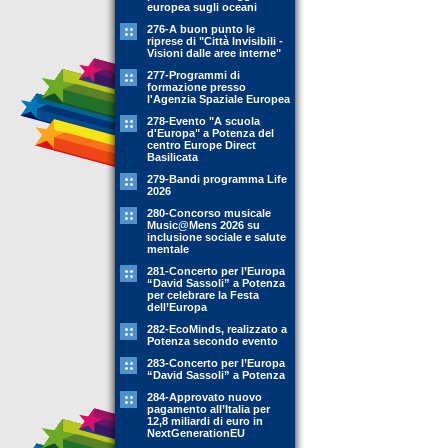
europea sugli oceani
276-A buon punto le
riprese di "Città Invisibili -
Visioni dalle aree interne"
277-Programmi di
formazione presso
l'Agenzia Spaziale Europea
278-Evento "A scuola
d'Europa" a Potenza del
centro Europe Direct
Basilicata
279-Bandi programma Life
2026
280-Concorso musicale
Music@Mens 2026 su
inclusione sociale e salute
mentale
281-Concerto per l’Europa
“David Sassoli” a Potenza
per celebrare la Festa
dell’Europa
282-EcoMinds, realizzato a
Potenza secondo evento
283-Concerto per l’Europa
“David Sassoli” a Potenza
284-Approvato nuovo
pagamento all’Italia per
12,8 miliardi di euro in
NextGenerationEU