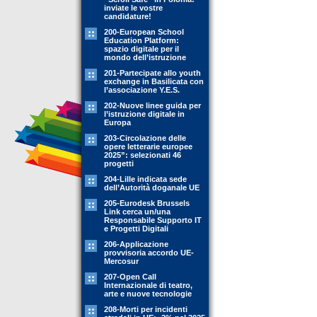
inviate le vostre
candidature!
200-European School
Education Platform:
spazio digitale per il
mondo dell’istruzione
201-Partecipate allo youth
exchange in Basilicata con
l’associazione Y.E.S.
202-Nuove linee guida per
l’istruzione digitale in
Europa
203-Circolazione delle
opere letterarie europee
2025”: selezionati 46
progetti
204-Lille indicata sede
dell’Autorità doganale UE
205-Eurodesk Brussels
Link cerca un/una
Responsabile Supporto IT
e Progetti Digitali
206-Applicazione
provvisoria accordo UE-
Mercosur
207-Open Call
Internazionale di teatro,
arte e nuove tecnologie
208-Morti per incidenti