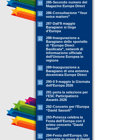
285-Secondo numero del
Magazine Europe Direct
286-Consultazione “Your
voice matters”
287-Dall’8 maggio
Baragiano si tinge
d’Europa
288-Inaugurazione a
Baragiano dello sportello
di “Europe Direct
Basilicata”, network di
informazione ufficiale
dell’Unione Europea in
regione
289-Inaugurazione a
Baragiano di una antenna
decentrata Europe Direct
290-Il 9 maggio la Giornata
dell’Europa 2026
291-perta la selezione per
l’ESC Participations
Awards 2026
292-Concerto per l’Europa
“David Sassoli”
293-Potenza celebra la
Festa dell'Europa con il
primo concerto "David
Sassoli"
294-Festa dell'Europa. Un
concerto in onore di David