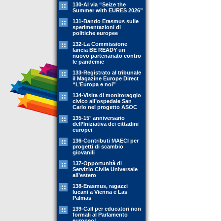
130-Al via “Seize the
Summer with EURES 2026”
131-Bando Erasmus sulle
sperimentazioni di
politiche europee
132-La Commissione
lancia BE READY un
nuovo partenariato contro
le pandemie
133-Registrato al tribunale
il Magazine Europe Direct
“L’Europa e noi”
134-Visita di monitoraggio
civico all’ospedale San
Carlo nel progetto ASOC
135-15° anniversario
dell’Iniziativa dei cittadini
europei
136-Contributi MAECI per
progetti di scambio
giovanili
137-Opportunità di
Servizio Civile Universale
all’estero
138-Erasmus, ragazzi
lucani a Vienna e Las
Palmas
139-Call per educatori non
formali al Parlamento
europeo!