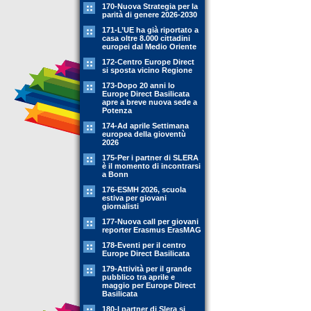
170-Nuova Strategia per la
parità di genere 2026-2030
171-L’UE ha già riportato a
casa oltre 8.000 cittadini
europei dal Medio Oriente
172-Centro Europe Direct
si sposta vicino Regione
173-Dopo 20 anni lo
Europe Direct Basilicata
apre a breve nuova sede a
Potenza
174-Ad aprile Settimana
europea della gioventù
2026
175-Per i partner di SLERA
è il momento di incontrarsi
a Bonn
176-ESMH 2026, scuola
estiva per giovani
giornalisti
177-Nuova call per giovani
reporter Erasmus ErasMAG
178-Eventi per il centro
Europe Direct Basilicata
179-Attività per il grande
pubblico tra aprile e
maggio per Europe Direct
Basilicata
180-I partner di Slera si