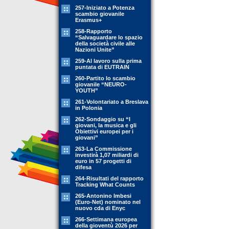
257-Iniziato a Potenza
scambio giovanile
Erasmus+
258-Rapporto
“Salvaguardare lo spazio
della società civile alle
Nazioni Unite”
259-Al lavoro sulla prima
puntata di EUTRAIN
260-Partito lo scambio
giovanile “NEURO-
YOUTH”
261-Volontariato a Breslava
in Polonia
262-Sondaggio su “I
giovani, la musica e gli
Obiettivi europei per i
giovani”
263-La Commissione
investirà 1,07 miliardi di
euro in 57 progetti di
difesa
264-Risultati del rapporto
Tracking What Counts
265-Antonino Imbesi
(Euro-Net) nominato nel
nuovo cda di Enyc
266-Settimana europea
della gioventù 2026 per