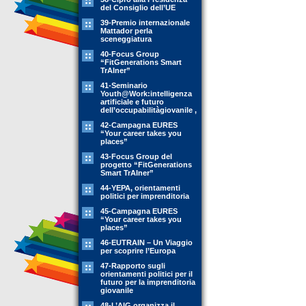
del Consiglio dell’UE
39-Premio internazionale
Mattador perla
sceneggiatura
40-Focus Group
“FitGenerations Smart
TrAIner”
41-Seminario
Youth@Work:intelligenza
artificiale e futuro
dell’occupabilitàgiovanile ,
42-Campagna EURES
“Your career takes you
places”
43-Focus Group del
progetto “FitGenerations
Smart TrAIner”
44-YEPA, orientamenti
politici per imprenditoria
45-Campagna EURES
“Your career takes you
places”
46-EUTRAIN – Un Viaggio
per scoprire l’Europa
47-Rapporto sugli
orientamenti politici per il
futuro per la imprenditoria
giovanile
48-L’AIG organizza il