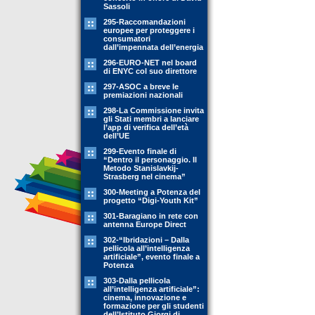
Sassoli
295-Raccomandazioni
europee per proteggere i
consumatori
dall’impennata dell’energia
296-EURO-NET nel board
di ENYC col suo direttore
297-ASOC a breve le
premiazioni nazionali
298-La Commissione invita
gli Stati membri a lanciare
l’app di verifica dell’età
dell’UE
299-Evento finale di
“Dentro il personaggio. Il
Metodo Stanislavkij-
Strasberg nel cinema”
300-Meeting a Potenza del
progetto “Digi-Youth Kit”
301-Baragiano in rete con
antenna Europe Direct
302-“Ibridazioni – Dalla
pellicola all’intelligenza
artificiale”, evento finale a
Potenza
303-Dalla pellicola
all’intelligenza artificiale”:
cinema, innovazione e
formazione per gli studenti
dell’Istituto Giorgi di