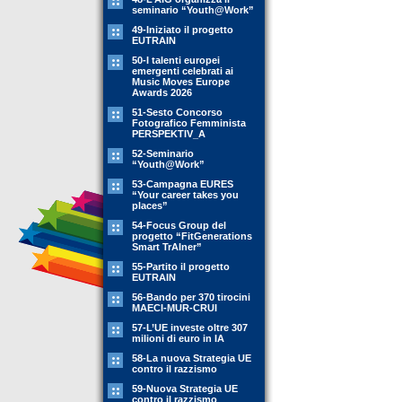
seminario “Youth@Work”
49-Iniziato il progetto
EUTRAIN
50-I talenti europei
emergenti celebrati ai
Music Moves Europe
Awards 2026
51-Sesto Concorso
Fotografico Femminista
PERSPEKTIV_A
52-Seminario
“Youth@Work”
53-Campagna EURES
“Your career takes you
places”
54-Focus Group del
progetto “FitGenerations
Smart TrAIner”
55-Partito il progetto
EUTRAIN
56-Bando per 370 tirocini
MAECI-MUR-CRUI
57-L’UE investe oltre 307
milioni di euro in IA
58-La nuova Strategia UE
contro il razzismo
59-Nuova Strategia UE
contro il razzismo