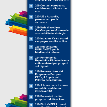
stradali in UE: -3% nel 2025
209-Contest europeo su
cambiamento climatico e
arte
210-UE e Australia,
partenariato per la
sicurezza
211-Serie di webinar
CreaSus per trasformare la
sostenibilità in strategia
212-Indagine Ce su sconti
campagne vendita online
213-Nuovo bando
NOPLANETB per la
biodiversità urbana
214-Fondo per la
Repubblica Digitale ricerca
cofinanziatori per progetti
sul digitale
215-Presentazione del
Programma Europeo
CERV, il 9 aprile nel
Palazzo della Cultura
216-A breve parte il nuovo
round di candidature
#DiscoverEU!
217-Presentati risultati
progetto didattico Asoc
218-FALLYNEETS: quasi