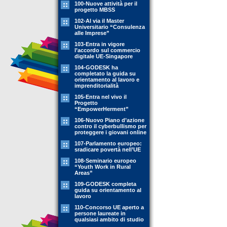
100-Nuove attività per il
progetto MBSS
102-Al via il Master
Universitario “Consulenza
alle Imprese”
103-Entra in vigore
l’accordo sul commercio
digitale UE-Singapore
104-GODESK ha
completato la guida su
orientamento al lavoro e
imprenditorialità
105-Entra nel vivo il
Progetto
“EmpowerHerment”
106-Nuovo Piano d’azione
contro il cyberbullismo per
proteggere i giovani online
107-Parlamento europeo:
sradicare povertà nell’UE
108-Seminario europeo
“Youth Work in Rural
Areas”
109-GODESK completa
guida su orientamento al
lavoro
110-Concorso UE aperto a
persone laureate in
qualsiasi ambito di studio