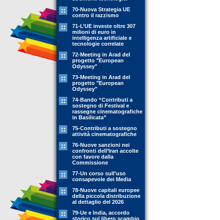
70-Nuova Strategia UE
contro il razzismo
71-L’UE investe oltre 307
milioni di euro in
intelligenza artificiale e
tecnologie correlate
72-Meeting in Arad del
progetto "European
Odyssey"
73-Meeting in Arad del
progetto "European
Odyssey"
74-Bando “Contributi a
sostegno di Festival e
rassegne cinematografiche
in Basilicata”
75-Contributi a sostegno
attività cinematografiche
76-Nuove sanzioni nei
confronti dell’Iran accolte
con favore dalla
Commissione
77-Un corso sull’uso
consapevole dei Media
78-Nuove capitali europee
della piccola distribuzione
al dettaglio del 2026
79-Ue e India, accordo
storico sul libero scambio