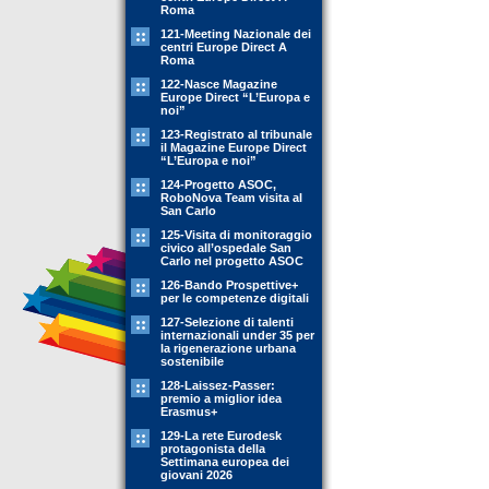
Roma
121-Meeting Nazionale dei
centri Europe Direct A
Roma
122-Nasce Magazine
Europe Direct “L’Europa e
noi”
123-Registrato al tribunale
il Magazine Europe Direct
“L’Europa e noi”
124-Progetto ASOC,
RoboNova Team visita al
San Carlo
125-Visita di monitoraggio
civico all’ospedale San
Carlo nel progetto ASOC
126-Bando Prospettive+
per le competenze digitali
127-Selezione di talenti
internazionali under 35 per
la rigenerazione urbana
sostenibile
128-Laissez-Passer:
premio a miglior idea
Erasmus+
129-La rete Eurodesk
protagonista della
Settimana europea dei
giovani 2026