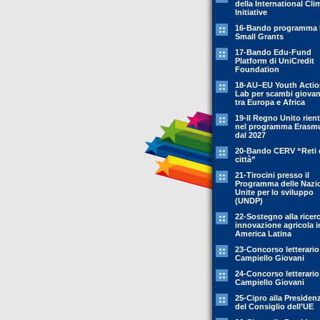
della International Cli
Initiative
16-Bando programma 
Small Grants
17-Bando Edu-Fund
Platform di UniCredit
Foundation
18-AU–EU Youth Acti
Lab per scambi giovani
tra Europa e Africa
19-Il Regno Unito rient
nel programma Erasm
dal 2027
20-Bando CERV “Reti 
città”
21-Tirocini presso il
Programma delle Nazi
Unite per lo sviluppo
(UNDP)
22-Sostegno alla ricer
innovazione agricola i
America Latina
23-Concorso letterario
Campiello Giovani
24-Concorso letterario
Campiello Giovani
25-Cipro alla Presiden
del Consiglio dell’UE