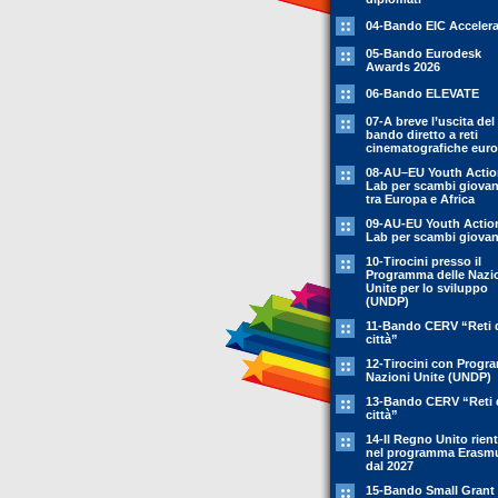
04-Bando EIC Accelera
05-Bando Eurodesk
Awards 2026
06-Bando ELEVATE
07-A breve l’uscita del
bando diretto a reti
cinematografiche eur
08-AU–EU Youth Acti
Lab per scambi giovani
tra Europa e Africa
09-AU-EU Youth Actio
Lab per scambi giovani
10-Tirocini presso il
Programma delle Nazi
Unite per lo sviluppo
(UNDP)
11-Bando CERV “Reti 
città”
12-Tirocini con Prog
Nazioni Unite (UNDP)
13-Bando CERV “Reti 
città”
14-Il Regno Unito rient
nel programma Erasm
dal 2027
15-Bando Small Grant