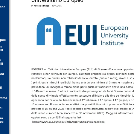
tor
opee
on
li
n
li
oni
di
ramma
di
ra
us+