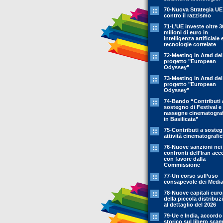
70-Nuova Strategia UE
contro il razzismo
71-L’UE investe oltre 3
milioni di euro in
intelligenza artificiale 
tecnologie correlate
72-Meeting in Arad del
progetto "European
Odyssey"
73-Meeting in Arad del
progetto "European
Odyssey"
74-Bando “Contributi 
sostegno di Festival e
rassegne cinematogra
in Basilicata”
75-Contributi a soste
attività cinematografi
76-Nuove sanzioni nei
confronti dell’Iran acc
con favore dalla
Commissione
77-Un corso sull’uso
consapevole dei Medi
78-Nuove capitali eur
della piccola distribuz
al dettaglio del 2026
79-Ue e India, accordo
storico sul libero sca