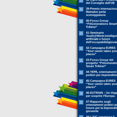
del Consiglio dell’UE
39-Premio internazion
Mattador perla
sceneggiatura
40-Focus Group
“FitGenerations Smart
TrAIner”
41-Seminario
Youth@Work:intellige
artificiale e futuro
dell’occupabilitàgiovan
42-Campagna EURES
“Your career takes you
places”
43-Focus Group del
progetto “FitGenerati
Smart TrAIner”
44-YEPA, orientamenti
politici per imprendito
45-Campagna EURES
“Your career takes you
places”
46-EUTRAIN – Un Viag
per scoprire l’Europa
47-Rapporto sugli
orientamenti politici pe
futuro per la imprendit
giovanile
48-L’AIG organizza il