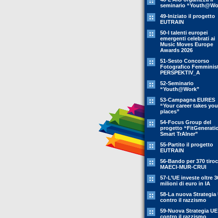
seminario “Youth@Wo
49-Iniziato il progetto
EUTRAIN
50-I talenti europei
emergenti celebrati ai
Music Moves Europe
Awards 2026
51-Sesto Concorso
Fotografico Femminis
PERSPEKTIV_A
52-Seminario
“Youth@Work”
53-Campagna EURES
“Your career takes you
places”
54-Focus Group del
progetto “FitGenerati
Smart TrAIner”
55-Partito il progetto
EUTRAIN
56-Bando per 370 tiroc
MAECI-MUR-CRUI
57-L’UE investe oltre 3
milioni di euro in IA
58-La nuova Strategia
contro il razzismo
59-Nuova Strategia UE
contro il razzismo