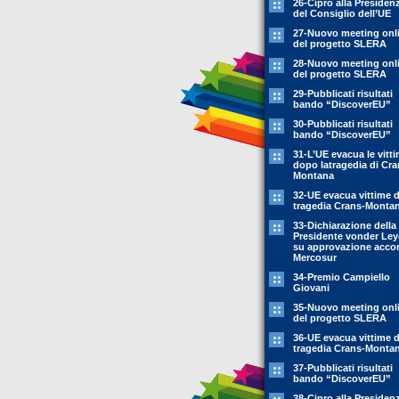
26-Cipro alla Presiden
del Consiglio dell’UE
27-Nuovo meeting onl
del progetto SLERA
28-Nuovo meeting onl
del progetto SLERA
29-Pubblicati risultati
bando “DiscoverEU”
30-Pubblicati risultati
bando “DiscoverEU”
31-L’UE evacua le vitt
dopo latragedia di Cra
Montana
32-UE evacua vittime 
tragedia Crans-Monta
33-Dichiarazione della
Presidente vonder Le
su approvazione acco
Mercosur
34-Premio Campiello
Giovani
35-Nuovo meeting onl
del progetto SLERA
36-UE evacua vittime 
tragedia Crans-Monta
37-Pubblicati risultati
bando “DiscoverEU”
38-Cipro alla Presiden