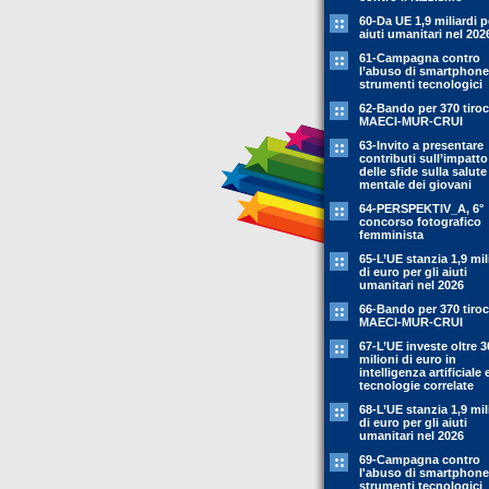
60-Da UE 1,9 miliardi p
aiuti umanitari nel 202
61-Campagna contro
l’abuso di smartphone
strumenti tecnologici
62-Bando per 370 tiroc
MAECI-MUR-CRUI
63-Invito a presentare
contributi sull’impatto
delle sfide sulla salute
mentale dei giovani
64-PERSPEKTIV_A, 6°
concorso fotografico
femminista
65-L’UE stanzia 1,9 mil
di euro per gli aiuti
umanitari nel 2026
66-Bando per 370 tiroc
MAECI-MUR-CRUI
67-L’UE investe oltre 3
milioni di euro in
intelligenza artificiale 
tecnologie correlate
68-L’UE stanzia 1,9 mil
di euro per gli aiuti
umanitari nel 2026
69-Campagna contro
l'abuso di smartphone
strumenti tecnologici