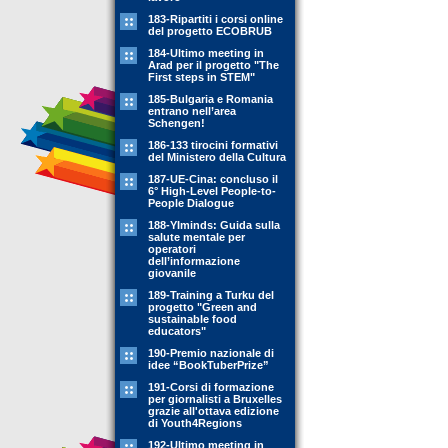
183-Ripartiti i corsi online
del progetto ECOBRUB
184-Ultimo meeting in
Arad per il progetto "The
First steps in STEM"
185-Bulgaria e Romania
entrano nell’area
Schengen!
186-133 tirocini formativi
del Ministero della Cultura
187-UE-Cina: concluso il
6° High-Level People-to-
People Dialogue
188-YIminds: Guida sulla
salute mentale per
operatori
dell’informazione
giovanile
189-Training a Turku del
progetto "Green and
sustainable food
educators"
190-Premio nazionale di
idee “BookTuberPrize”
191-Corsi di formazione
per giornalisti a Bruxelles
grazie all'ottava edizione
di Youth4Regions
192-Ultimo meeting in