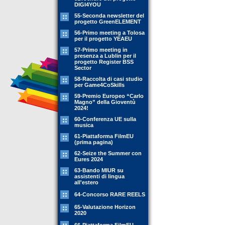
DIGI4YOU
55-Seconda newsletter del
progetto GreenELEMENT
56-Primo meeting a Tolosa
per il progetto YEAEU
57-Primo meeting in
presenza a Lublin per il
progetto Register BSS
Sector
58-Raccolta di casi studio
per Game4CoSkills
59-Premio Europeo “Carlo
Magno” della Gioventù
2024!
60-Conferenza UE sulla
musica
61-Piattaforma FilmEU
(prima pagina)
62-Seize the Summer con
Eures 2024
63-Bando MIUR su
assistenti di lingua
all'estero
64-Concorso RARE REELS
65-Valutazione Horizon
2020