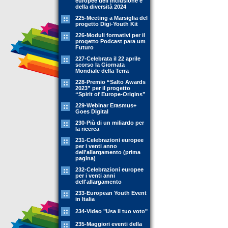
europee dell'inclusione e
della diversità 2024
225-Meeting a Marsiglia del
progetto Digi-Youth Kit
226-Moduli formativi per il
progetto Podcast para um
Futuro
227-Celebrata il 22 aprile
scorso la Giornata
Mondiale della Terra
228-Premio “Salto Awards
2023” per il progetto
“Spirit of Europe-Origins”
229-Webinar Erasmus+
Goes Digital
230-Più di un miliardo per
la ricerca
231-Celebrazioni europee
per i venti anno
dell'allargamento (prima
pagina)
232-Celebrazioni europee
per i venti anni
dell'allargamento
233-European Youth Event
in Italia
234-Video "Usa il tuo voto"
235-Maggiori eventi della