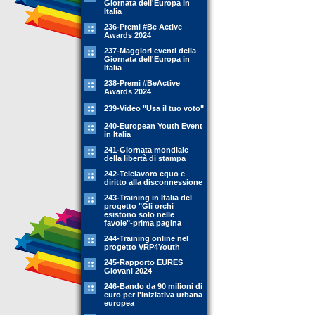
Giornata dell'Europa in
Italia
236-Premi #Be Active
Awards 2024
237-Maggiori eventi della
Giornata dell'Europa in
Italia
238-Premi #BeActive
Awards 2024
239-Video "Usa il tuo voto"
240-European Youth Event
in Italia
241-Giornata mondiale
della libertà di stampa
242-Telelavoro equo e
diritto alla disconnessione
243-Training in Italia del
progetto "Gli orchi
esistono solo nelle
favole"-prima pagina
244-Training online nel
progetto VRP4Youth
245-Rapporto EURES
Giovani 2024
246-Bando da 90 milioni di
euro per l'iniziativa urbana
europea