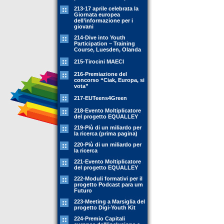
213-17 aprile celebrata la
Giornata europea
dell’informazione per i
giovani
214-Dive into Youth
Participation – Training
Course, Luesden, Olanda
215-Tirocini MAECI
216-Premiazione del
concorso “Ciak, Europa, si
vota”
217-EUTeens4Green
218-Evento Moltiplicatore
del progetto EQUALLEY
219-Più di un miliardo per
la ricerca (prima pagina)
220-Più di un miliardo per
la ricerca
221-Evento Moltiplicatore
del progetto EQUALLEY
222-Moduli formativi per il
progetto Podcast para um
Futuro
223-Meeting a Marsiglia del
progetto Digi-Youth Kit
224-Premio Capitali