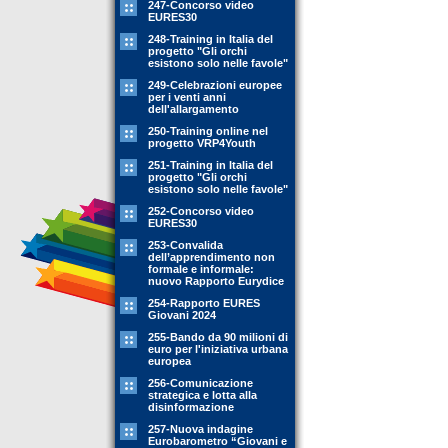
247-Concorso video
EURES30
248-Training in Italia del
progetto "Gli orchi
esistono solo nelle favole"
249-Celebrazioni europee
per i venti anni
dell'allargamento
250-Training online nel
progetto VRP4Youth
251-Training in Italia del
progetto "Gli orchi
esistono solo nelle favole"
252-Concorso video
EURES30
253-Convalida
dell’apprendimento non
formale e informale:
nuovo Rapporto Eurydice
254-Rapporto EURES
Giovani 2024
255-Bando da 90 milioni di
euro per l'iniziativa urbana
europea
256-Comunicazione
strategica e lotta alla
disinformazione
257-Nuova indagine
Eurobarometro “Giovani e