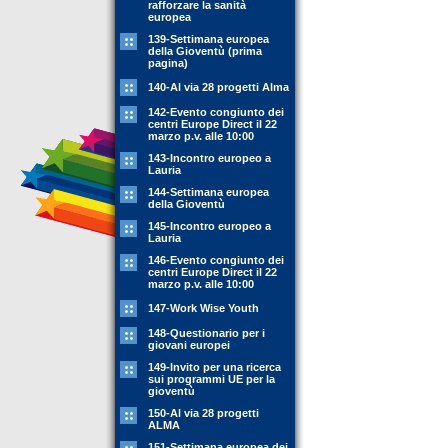
rafforzare la sanità
europea
139-Settimana europea
della Gioventù (prima
pagina)
140-Al via 28 progetti Alma
142-Evento congiunto dei
centri Europe Direct il 22
marzo p.v. alle 10:00
143-Incontro europeo a
Lauria
144-Settimana europea
della Gioventù
145-Incontro europeo a
Lauria
146-Evento congiunto dei
centri Europe Direct il 22
marzo p.v. alle 10:00
147-Work Wise Youth
148-Questionario per i
giovani europei
149-Invito per una ricerca
sui programmi UE per la
gioventù
150-Al via 28 progetti
ALMA
151-Settimana europea dei