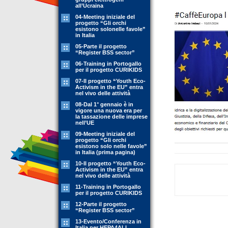
all’Ucraina
04-Meeting iniziale del
progetto “Gli orchi
esistono solonelle favole”
in Italia
05-Parte il progetto
“Register BSS sector”
06-Training in Portogallo
per il progetto CURIKIDS
07-Il progetto “Youth Eco-
Activism in the EU” entra
nel vivo delle attività
08-Dal 1° gennaio è in
vigore una nuova era per
la tassazione delle imprese
nell’UE
09-Meeting iniziale del
progetto “Gli orchi
esistono solo nelle favole”
in Italia (prima pagina)
10-Il progetto “Youth Eco-
Activism in the EU” entra
nel vivo delle attività
11-Training in Portogallo
per il progetto CURIKIDS
12-Parte il progetto
“Register BSS sector”
13-Evento/Conferenza in
Italia per HEPA4ALL