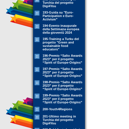
Turchia del progetto
Digi4You
193-Guida su "Euro-
Participation e Euro-
Activism”
194-Evento inaugurale
della Settimana europea
della gioventù 2024
195-Training a Turku del
progetto "Green and
sustainable food
educators"
196-Premio “Salto Awards
2023” per il progetto
“Spirit of Europe-Origins”
197-Premio “Salto Awards
2023” per il progetto
“Spirit of Europe-Origins”
198-Premio “Salto Awards
2023” per il progetto
“Spirit of Europe-Origins”
199-Premio “Salto Awards
2023” per il progetto
“Spirit of Europe-Origins”
200-Youth4Regions
201-Ultimo meeting in
Turchia del progetto
Digi4You