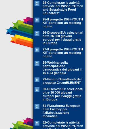
24-Completate le attività
previste nel WP2 di “Green
and Sustainable Food
Educators"
25-Il progetto DIGI-YOUTH
KIT parte con un meeting
online
26-DiscoverEU: selezionati
oltre 36 000 giovani
europei per i viaggi gratis
in Europa
27-Il progetto DIGI-YOUTH
KIT parte con un meeting
online
28-Webinar sulla
partecipazione
democratica dei giovani il
16 e 23 gennaio
29-Pronto l’Handbook del
progetto GreenELEMENT
30-DiscoverEU: selezionati
oltre 36 000 giovani
europei per i viaggi gratis
in Europa
31-Piattaforma European
Film Factory per
l’alfabetizzazione
mediatica
32-Completate le attività
previste nel WP2 di “Green