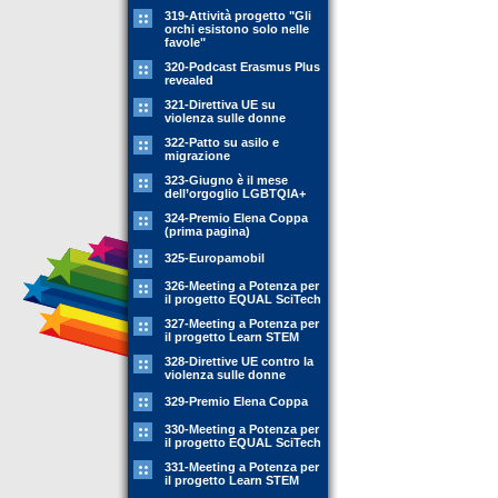
319-Attività progetto "Gli
orchi esistono solo nelle
favole"
320-Podcast Erasmus Plus
revealed
321-Direttiva UE su
violenza sulle donne
322-Patto su asilo e
migrazione
323-Giugno è il mese
dell’orgoglio LGBTQIA+
324-Premio Elena Coppa
(prima pagina)
325-Europamobil
326-Meeting a Potenza per
il progetto EQUAL SciTech
327-Meeting a Potenza per
il progetto Learn STEM
328-Direttive UE contro la
violenza sulle donne
329-Premio Elena Coppa
330-Meeting a Potenza per
il progetto EQUAL SciTech
331-Meeting a Potenza per
il progetto Learn STEM