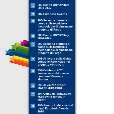
286-Bando UNYDP Italy
2024-2025
287-Eurodesk Awards
288-Seconda giornata di
corso sulle tecniche e
metodologie di cinema nel
progetto di Fargo
289-Bando UNYDP Italy
2024-2025
290-Seconda giornata di
corso sulle tecniche e
metodologie di cinema nel
progetto di Fargo
291-Al lavoro sulla Guida
contro le Fake News nel
progetto WARRIOR
292-Celebrato il 20°
anniversario dei master
congiunti Erasmus
Mundus
293-Al via 297 tirocini
MAECI-MUR-CRUI
294-Corso di formazione
“Lobbying for youth
work”
295-Annuncio dei vincitori
degli Eurodesk Awards
2024