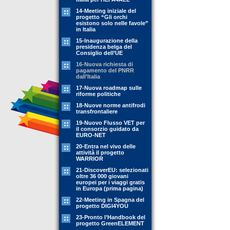
14-Meeting iniziale del
progetto “Gli orchi
esistono solo nelle favole”
in Italia
15-Inaugurazione della
presidenza belga del
Consiglio dell’UE
16-Nuova richiesta di
pagamento del PNRR
dall’Italia
17-Nuova roadmap sulle
riforme politiche
18-Nuove norme antifrodi
transfrontaliere
19-Nuovo Flusso VET per
il consorzio guidato da
EURO-NET
20-Entra nel vivo delle
attività il progetto
WARRIOR
21-DiscoverEU: selezionati
oltre 36 000 giovani
europei per i viaggi gratis
in Europa (prima pagina)
22-Meeting in Spagna del
progetto DIGI4YOU
23-Pronto l’Handbook del
progetto GreenELEMENT