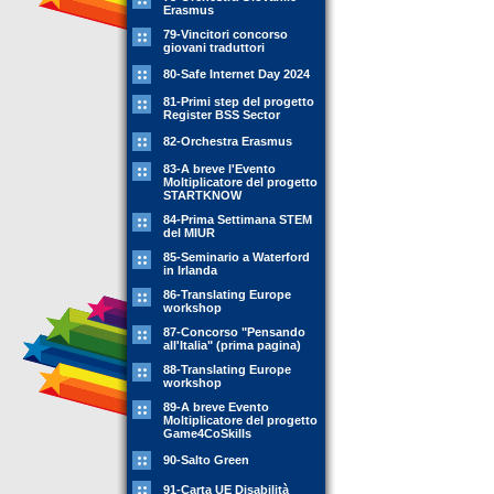
Erasmus
79-Vincitori concorso
giovani traduttori
80-Safe Internet Day 2024
81-Primi step del progetto
Register BSS Sector
82-Orchestra Erasmus
83-A breve l'Evento
Moltiplicatore del progetto
STARTKNOW
84-Prima Settimana STEM
del MIUR
85-Seminario a Waterford
in Irlanda
86-Translating Europe
workshop
87-Concorso "Pensando
all'Italia" (prima pagina)
88-Translating Europe
workshop
89-A breve Evento
Moltiplicatore del progetto
Game4CoSkills
90-Salto Green
91-Carta UE Disabilità