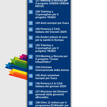
127-Meeting a Nicosia per
il progetto GREEN URBAN
PATHS
128-Training a
Copenaghen per il
progetto YEAEU
129-Aiuti europei per Gaza
130-Potenza è Città
italiana dei Giovani 2024!
131-Dodici milioni di euro
per la sanità in Europa
132-Training a
Copenaghen per il
progetto YEAEU
133-Meeting a Nicosia per
il progetto “Green
UrbanPaths”
134-Giornata
internazionale della donna
135-Aiuti umanitari
europei per Gaza
136-Potenza è la Città
italiana dei giovani 2024!
137-Riunione dei Direttori
generali della gioventù
aBruxelles
138-Oltre 12 milioni per il
programma EU4Health per