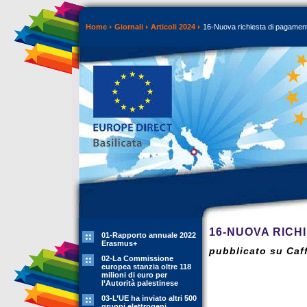
Home
Giornali
Articoli 2024
16-Nuova richiesta di pagamento
16-NUOVA RICH
01-Rapporto annuale 2022
Erasmus+
pubblicato su Caff
02-La Commissione
europea stanzia oltre 118
milioni di euro per
l’Autorità palestinese
03-L’UE ha inviato altri 500
gruppi elettrogeni