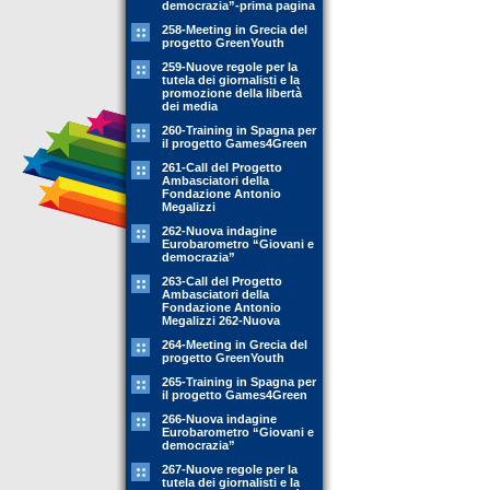
democrazia”-prima pagina
258-Meeting in Grecia del
progetto GreenYouth
259-Nuove regole per la
tutela dei giornalisti e la
promozione della libertà
dei media
260-Training in Spagna per
il progetto Games4Green
261-Call del Progetto
Ambasciatori della
Fondazione Antonio
Megalizzi
262-Nuova indagine
Eurobarometro “Giovani e
democrazia”
263-Call del Progetto
Ambasciatori della
Fondazione Antonio
Megalizzi 262-Nuova
264-Meeting in Grecia del
progetto GreenYouth
265-Training in Spagna per
il progetto Games4Green
266-Nuova indagine
Eurobarometro “Giovani e
democrazia”
267-Nuove regole per la
tutela dei giornalisti e la