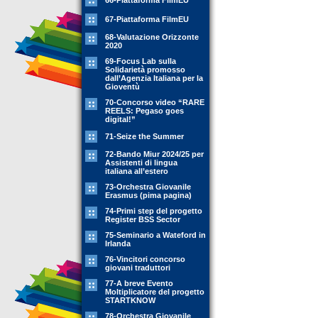
66-Piattaforma FilmEU
67-Piattaforma FilmEU
68-Valutazione Orizzonte
2020
69-Focus Lab sulla
Solidarietà promosso
dall’Agenzia Italiana per la
Gioventù
70-Concorso video “RARE
REELS: Pegaso goes
digital!”
71-Seize the Summer
72-Bando Miur 2024/25 per
Assistenti di lingua
italiana all’estero
73-Orchestra Giovanile
Erasmus (pima pagina)
74-Primi step del progetto
Register BSS Sector
75-Seminario a Wateford in
Irlanda
76-Vincitori concorso
giovani traduttori
77-A breve Evento
Moltiplicatore del progetto
STARTKNOW
78-Orchestra Giovanile