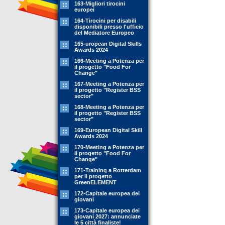
163-Migliori tirocini
europei
164-Tirocini per disabili
disponibili presso l'ufficio
del Mediatore Europeo
165-uropean Digital Skills
Awards 2024
166-Meeting a Potenza per
il progetto "Food For
Change"
167-Meeting a Potenza per
il progetto "Register BSS
sector"
168-Meeting a Potenza per
il progetto "Register BSS
sector"
169-European Digital Skill
Awards 2024
170-Meeting a Potenza per
il progetto "Food For
Change"
171-Training a Rotterdam
per il progetto
GreenELEMENT
172-Capitale europea dei
giovani
173-Capitale europea dei
giovani 2027: annunciate
le 5 città finaliste!