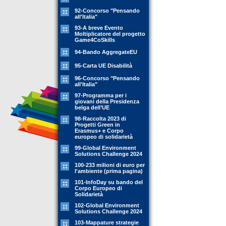
92-Concorso "Pensando
all'Italia"
93-A breve Evento
Moltiplicatore del progetto
Game4CoSkills
94-Bando AggregateEU
95-Carta UE Disabilità
96-Concorso "Pensando
all'Italia"
97-Programma per i
giovani della Presidenza
belga dell’UE
98-Raccolta 2023 di
Progetti Green in
Erasmus+ e Corpo
europeo di solidarietà
99-Global Environment
Solutions Challenge 2024
100-233 milioni di euro per
l'ambiente (prima pagina)
101-InfoDay su bando del
Corpo Europeo di
Solidarietà
102-Global Environment
Solutions Challenge 2024
103-Mappature strategie