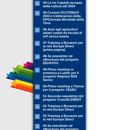
44-Le tre Capitali europee
della cultura del 2024
45-Contest IOCITENGO
2024 e Celebrazioni della
54ªGiornata Mondiale della
Terra
46-Aiuti agli agricoltori
ialiani colpiti da focolai di
infl uenza aviaria
47-Training a Bucarest per
la rete Europe Direct
(prima pagina)
48-3a newsletter ed
eBrochure del progetto
DIGI4YOU
49-Primo meeting in
presenza a Lublin per il
progetto Register BSS
Sector
50-Primo meeting a Tolosa
per il progetto YEAEU
51-Seconda newsletter del
progetto GreenELEMENT
52-Training a Bucarest per
la rete Europe Direct
53-Training a Bucarest per
la rete Europe Direct
54-3a newsletter ed
eBrochure del progetto