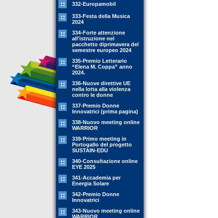
332-Europamobil
333-Festa della Musica
2024
334-Forte attenzione
all’istruzione nel
pacchetto diprimavera del
semestre europeo 2024
335-Premio Letterario
“Elena M. Coppa” anno
2024.
336-Nuove direttive UE
nella lotta alla violenza
contro le donne
337-Premio Donne
Innovatrici (prima pagina)
338-Nuovo meeting online
WARRIOR
339-Primo meeting in
Portogallo del progetto
SUSTAIN-EDU
340-Consultazione online
EYE 2025
341-Accademia per
Energia Solare
342-Premio Donne
Innovatrici
343-Nuovo meeting online
WARRIOR