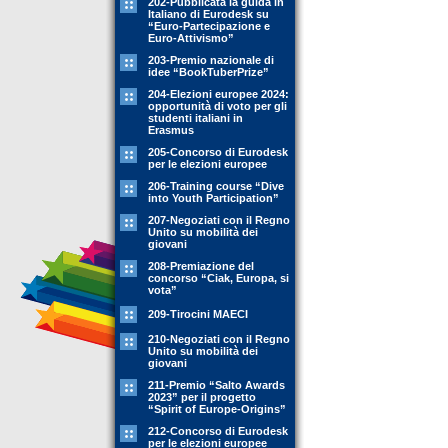
202-Pubblicata la guida in
Italiano di Eurodesk su
“Euro-Partecipazione e
Euro-Attivismo”
203-Premio nazionale di
idee “BookTuberPrize”
204-Elezioni europee 2024:
opportunità di voto per gli
studenti italiani in
Erasmus
205-Concorso di Eurodesk
per le elezioni europee
206-Training course “Dive
into Youth Participation”
207-Negoziati con il Regno
Unito su mobilità dei
giovani
208-Premiazione del
concorso “Ciak, Europa, si
vota”
209-Tirocini MAECI
210-Negoziati con il Regno
Unito su mobilità dei
giovani
211-Premio “Salto Awards
2023” per il progetto
“Spirit of Europe-Origins”
212-Concorso di Eurodesk
per le elezioni europee