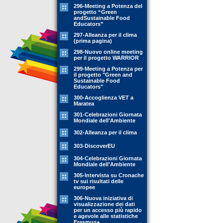
296-Meeting a Potenza del
progetto “Green
andSustainable Food
Educators”
297-Alleanza per il clima
(prima pagina)
298-Nuovo online meeting
per il progetto WARRIOR
299-Meeting a Potenza per
il progetto "Green and
Sustainable Food
Educators"
300-Accoglienza VET a
Maratea
301-Celebrazioni Giornata
Mondiale dell'Ambiente
302-Alleanza per il clima
303-DiscoverEU
304-Celebrazioni Giornata
Mondiale dell'Ambiente
305-Intervista su Cronache
tv sui risultati delle
europee
306-Nuova iniziativa di
visualizzazione dei dati
per un accesso più rapido
e agevole alle statistiche
Erasmus+