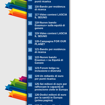
punti ricarica
116-Bando per residenza
di ricerca
117-Video contest LASCIA
IL SEGNO
118-Nuovo bando
Erasmus+ sulla equità di
genere
119-Video contest LASCIA
IL SEGNO
120-Campagna FOR OUR
PLANET
121-Bando per residenza
di ricerca
122-Nuovo bando
Erasmus + su Equità di
Genere
123-Forum belga su
inclusione e diversità
124-Un miliardo di euro
per punti ricarica
125-Sei milioni di euro per
rafforzare le capacità di
protezione civile in Europa
126-Dodici milioni di euro
per la sanità in Europa
(prima pagina)