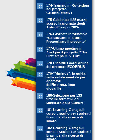
174-Training in Rotterdam
nel progetto
GreenELEMENT
175-Celebrata il 25 marzo
scorso la giornata degli
Autori Europei 2024
176-Giornata informativa
“Costruiamo il futuro.
Progettiamo il presente”
177-Ultimo meeting in
Arad per il progetto "The
First steps in STEM"
178-Ripartiti i corsi online
del progetto ECOBRUB
179-“YIminds”, la guida
sulla salute mentale per
operatori
dell’informazione
giovanile
180-Selezione per 133
tirocini formativi del
Ministero della Cultura
181-Learning Garage, il
corso gratuito per studenti
Erasmus alla ricerca di
lavoro
182-Learning Garage, il
corso gratuito per studenti
Erasmus alla ricerca di
lavoro