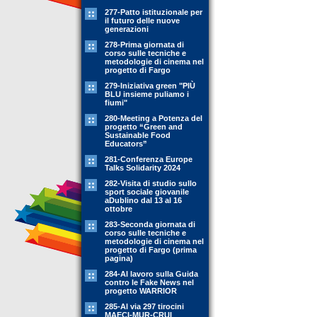
277-Patto istituzionale per
il futuro delle nuove
generazioni
278-Prima giornata di
corso sulle tecniche e
metodologie di cinema nel
progetto di Fargo
279-Iniziativa green "PIÙ
BLU insieme puliamo i
fiumi"
280-Meeting a Potenza del
progetto “Green and
Sustainable Food
Educators”
281-Conferenza Europe
Talks Solidarity 2024
282-Visita di studio sullo
sport sociale giovanile
aDublino dal 13 al 16
ottobre
283-Seconda giornata di
corso sulle tecniche e
metodologie di cinema nel
progetto di Fargo (prima
pagina)
284-Al lavoro sulla Guida
contro le Fake News nel
progetto WARRIOR
285-Al via 297 tirocini
MAECI-MUR-CRUI