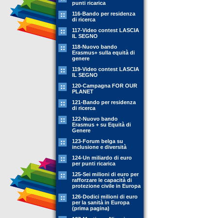
punti ricarica
116-Bando per residenza
di ricerca
117-Video contest LASCIA
IL SEGNO
118-Nuovo bando
Erasmus+ sulla equità di
genere
119-Video contest LASCIA
IL SEGNO
120-Campagna FOR OUR
PLANET
121-Bando per residenza
di ricerca
122-Nuovo bando
Erasmus + su Equità di
Genere
123-Forum belga su
inclusione e diversità
124-Un miliardo di euro
per punti ricarica
125-Sei milioni di euro per
rafforzare le capacità di
protezione civile in Europa
126-Dodici milioni di euro
per la sanità in Europa
(prima pagina)