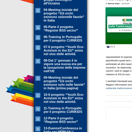
all’Ucraina
04-Meeting iniziale del
progetto “Gli orchi
esistono solonelle favole”
in Italia
05-Parte il progetto
“Register BSS sector”
06-Training in Portogallo
per il progetto CURIKIDS
07-Il progetto “Youth Eco-
Activism in the EU” entra
nel vivo delle attività
08-Dal 1° gennaio è in
vigore una nuova era per
la tassazione delle imprese
nell’UE
09-Meeting iniziale del
progetto “Gli orchi
esistono solo nelle favole”
in Italia (prima pagina)
10-Il progetto “Youth Eco-
Activism in the EU” entra
nel vivo delle attività
11-Training in Portogallo
per il progetto CURIKIDS
12-Parte il progetto
“Register BSS sector”
13-Evento/Conferenza in
Italia per HEPA4ALL