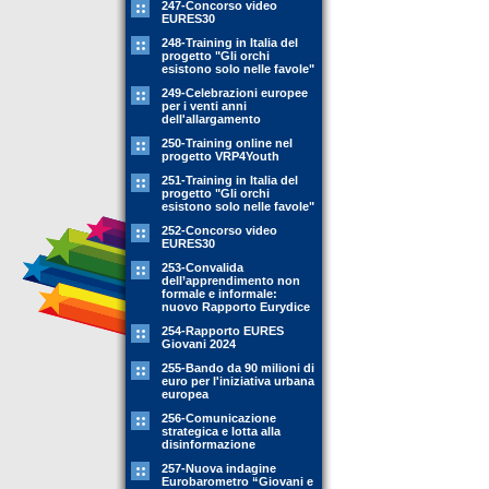
247-Concorso video
EURES30
248-Training in Italia del
progetto "Gli orchi
esistono solo nelle favole"
249-Celebrazioni europee
per i venti anni
dell'allargamento
250-Training online nel
progetto VRP4Youth
251-Training in Italia del
progetto "Gli orchi
esistono solo nelle favole"
252-Concorso video
EURES30
253-Convalida
dell’apprendimento non
formale e informale:
nuovo Rapporto Eurydice
254-Rapporto EURES
Giovani 2024
255-Bando da 90 milioni di
euro per l'iniziativa urbana
europea
256-Comunicazione
strategica e lotta alla
disinformazione
257-Nuova indagine
Eurobarometro “Giovani e