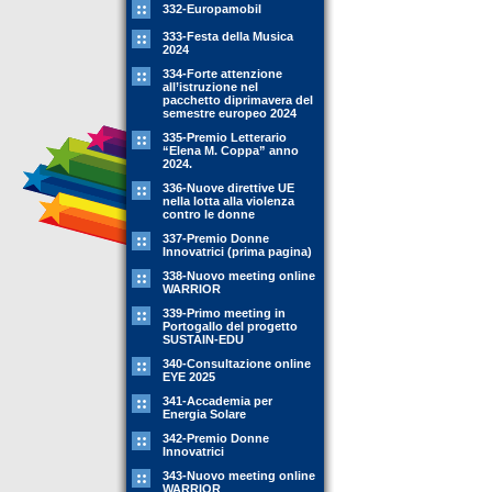
332-Europamobil
333-Festa della Musica
2024
334-Forte attenzione
all’istruzione nel
pacchetto diprimavera del
semestre europeo 2024
335-Premio Letterario
“Elena M. Coppa” anno
2024.
336-Nuove direttive UE
nella lotta alla violenza
contro le donne
337-Premio Donne
Innovatrici (prima pagina)
338-Nuovo meeting online
WARRIOR
339-Primo meeting in
Portogallo del progetto
SUSTAIN-EDU
340-Consultazione online
EYE 2025
341-Accademia per
Energia Solare
342-Premio Donne
Innovatrici
343-Nuovo meeting online
WARRIOR