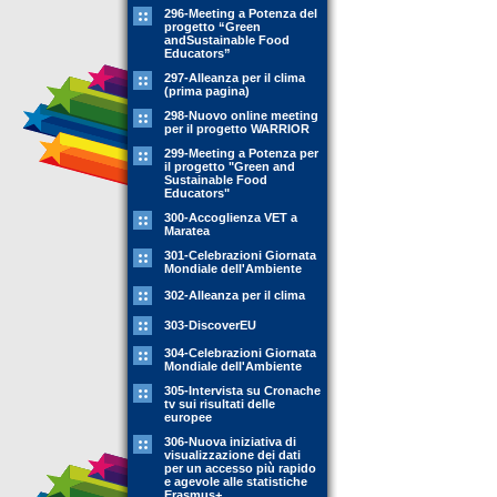
296-Meeting a Potenza del
progetto “Green
andSustainable Food
Educators”
297-Alleanza per il clima
(prima pagina)
298-Nuovo online meeting
per il progetto WARRIOR
299-Meeting a Potenza per
il progetto "Green and
Sustainable Food
Educators"
300-Accoglienza VET a
Maratea
301-Celebrazioni Giornata
Mondiale dell'Ambiente
302-Alleanza per il clima
303-DiscoverEU
304-Celebrazioni Giornata
Mondiale dell'Ambiente
305-Intervista su Cronache
tv sui risultati delle
europee
306-Nuova iniziativa di
visualizzazione dei dati
per un accesso più rapido
e agevole alle statistiche
Erasmus+