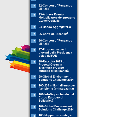
92-Concorso "Pensando
all'Italia"
93-A breve Evento
Moltiplicatore del progetto
Game4CoSkills
94-Bando AggregateEU
95-Carta UE Disabilità
96-Concorso "Pensando
all'Italia"
97-Programma per i
giovani della Presidenza
belga dell’UE
98-Raccolta 2023 di
Progetti Green in
Erasmus+ e Corpo
europeo di solidarietà
99-Global Environment
Solutions Challenge 2024
100-233 milioni di euro per
l'ambiente (prima pagina)
101-InfoDay su bando del
Corpo Europeo di
Solidarietà
102-Global Environment
Solutions Challenge 2024
103-Mappature strategie