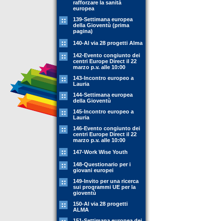
rafforzare la sanità
europea
139-Settimana europea
della Gioventù (prima
pagina)
140-Al via 28 progetti Alma
142-Evento congiunto dei
centri Europe Direct il 22
marzo p.v. alle 10:00
143-Incontro europeo a
Lauria
144-Settimana europea
della Gioventù
145-Incontro europeo a
Lauria
146-Evento congiunto dei
centri Europe Direct il 22
marzo p.v. alle 10:00
147-Work Wise Youth
148-Questionario per i
giovani europei
149-Invito per una ricerca
sui programmi UE per la
gioventù
150-Al via 28 progetti
ALMA
151-Settimana europea dei