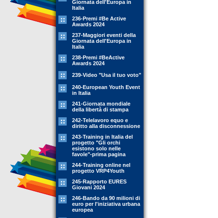
Giornata dell'Europa in
Italia
236-Premi #Be Active
Awards 2024
237-Maggiori eventi della
Giornata dell'Europa in
Italia
238-Premi #BeActive
Awards 2024
239-Video "Usa il tuo voto"
240-European Youth Event
in Italia
241-Giornata mondiale
della libertà di stampa
242-Telelavoro equo e
diritto alla disconnessione
243-Training in Italia del
progetto "Gli orchi
esistono solo nelle
favole"-prima pagina
244-Training online nel
progetto VRP4Youth
245-Rapporto EURES
Giovani 2024
246-Bando da 90 milioni di
euro per l'iniziativa urbana
europea