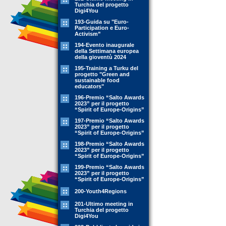
Turchia del progetto
Digi4You
193-Guida su "Euro-
Participation e Euro-
Activism”
194-Evento inaugurale
della Settimana europea
della gioventù 2024
195-Training a Turku del
progetto "Green and
sustainable food
educators"
196-Premio “Salto Awards
2023” per il progetto
“Spirit of Europe-Origins”
197-Premio “Salto Awards
2023” per il progetto
“Spirit of Europe-Origins”
198-Premio “Salto Awards
2023” per il progetto
“Spirit of Europe-Origins”
199-Premio “Salto Awards
2023” per il progetto
“Spirit of Europe-Origins”
200-Youth4Regions
201-Ultimo meeting in
Turchia del progetto
Digi4You