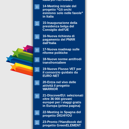
14-Meeting iniziale del
progetto “Gli orchi
esistono solo nelle favole”
in Italia
15-Inaugurazione della
presidenza belga del
Consiglio dell’UE
16-Nuova richiesta di
pagamento del PNRR
dall’Italia
17-Nuova roadmap sulle
riforme politiche
18-Nuove norme antifrodi
transfrontaliere
19-Nuovo Flusso VET per
il consorzio guidato da
EURO-NET
20-Entra nel vivo delle
attività il progetto
WARRIOR
21-DiscoverEU: selezionati
oltre 36 000 giovani
europei per i viaggi gratis
in Europa (prima pagina)
22-Meeting in Spagna del
progetto DIGI4YOU
23-Pronto l’Handbook del
progetto GreenELEMENT