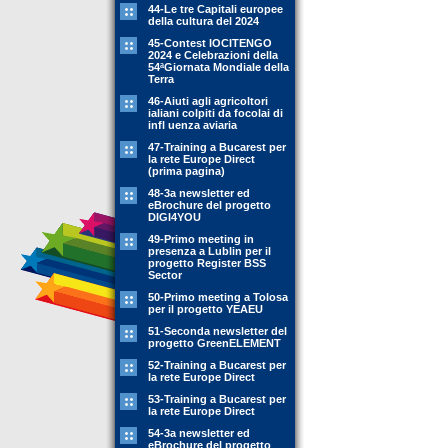
44-Le tre Capitali europee
della cultura del 2024
45-Contest IOCITENGO
2024 e Celebrazioni della
54ªGiornata Mondiale della
Terra
46-Aiuti agli agricoltori
ialiani colpiti da focolai di
infl uenza aviaria
47-Training a Bucarest per
la rete Europe Direct
(prima pagina)
48-3a newsletter ed
eBrochure del progetto
DIGI4YOU
49-Primo meeting in
presenza a Lublin per il
progetto Register BSS
Sector
50-Primo meeting a Tolosa
per il progetto YEAEU
51-Seconda newsletter del
progetto GreenELEMENT
52-Training a Bucarest per
la rete Europe Direct
53-Training a Bucarest per
la rete Europe Direct
54-3a newsletter ed
eBrochure del progetto