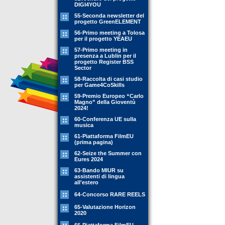
DIGI4YOU
55-Seconda newsletter del
progetto GreenELEMENT
56-Primo meeting a Tolosa
per il progetto YEAEU
57-Primo meeting in
presenza a Lublin per il
progetto Register BSS
Sector
58-Raccolta di casi studio
per Game4CoSkills
59-Premio Europeo “Carlo
Magno” della Gioventù
2024!
60-Conferenza UE sulla
musica
61-Piattaforma FilmEU
(prima pagina)
62-Seize the Summer con
Eures 2024
63-Bando MIUR su
assistenti di lingua
all'estero
64-Concorso RARE REELS
65-Valutazione Horizon
2020