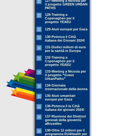
127-Meeting a Nicosia per
il progetto GREEN URBAN
PATHS
128-Training a
Copenaghen per il
progetto YEAEU
129-Aiuti europei per Gaza
130-Potenza è Città
italiana dei Giovani 2024!
131-Dodici milioni di euro
per la sanità in Europa
132-Training a
Copenaghen per il
progetto YEAEU
133-Meeting a Nicosia per
il progetto “Green
UrbanPaths”
134-Giornata
internazionale della donna
135-Aiuti umanitari
europei per Gaza
136-Potenza è la Città
italiana dei giovani 2024!
137-Riunione dei Direttori
generali della gioventù
aBruxelles
138-Oltre 12 milioni per il
programma EU4Health per