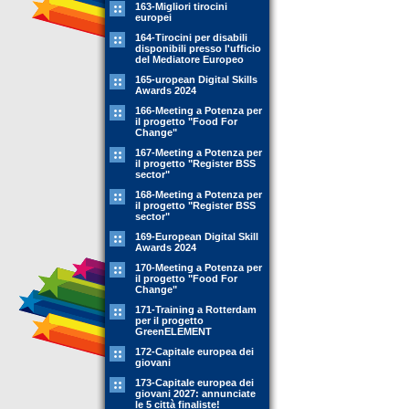
163-Migliori tirocini
europei
164-Tirocini per disabili
disponibili presso l'ufficio
del Mediatore Europeo
165-uropean Digital Skills
Awards 2024
166-Meeting a Potenza per
il progetto "Food For
Change"
167-Meeting a Potenza per
il progetto "Register BSS
sector"
168-Meeting a Potenza per
il progetto "Register BSS
sector"
169-European Digital Skill
Awards 2024
170-Meeting a Potenza per
il progetto "Food For
Change"
171-Training a Rotterdam
per il progetto
GreenELEMENT
172-Capitale europea dei
giovani
173-Capitale europea dei
giovani 2027: annunciate
le 5 città finaliste!