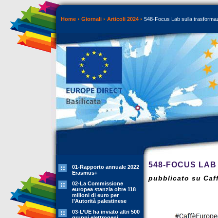
Home
Giornali
Articoli 2024
548-Focus Lab sulla trasformazi
548-FOCUS LAB
01-Rapporto annuale 2022
Erasmus+
pubblicato su Caff
02-La Commissione
europea stanzia oltre 118
milioni di euro per
l’Autorità palestinese
03-L’UE ha inviato altri 500
gruppi elettrogeni