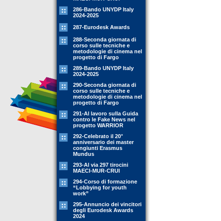
286-Bando UNYDP Italy
2024-2025
287-Eurodesk Awards
288-Seconda giornata di
corso sulle tecniche e
metodologie di cinema nel
progetto di Fargo
289-Bando UNYDP Italy
2024-2025
290-Seconda giornata di
corso sulle tecniche e
metodologie di cinema nel
progetto di Fargo
291-Al lavoro sulla Guida
contro le Fake News nel
progetto WARRIOR
292-Celebrato il 20°
anniversario dei master
congiunti Erasmus
Mundus
293-Al via 297 tirocini
MAECI-MUR-CRUI
294-Corso di formazione
“Lobbying for youth
work”
295-Annuncio dei vincitori
degli Eurodesk Awards
2024