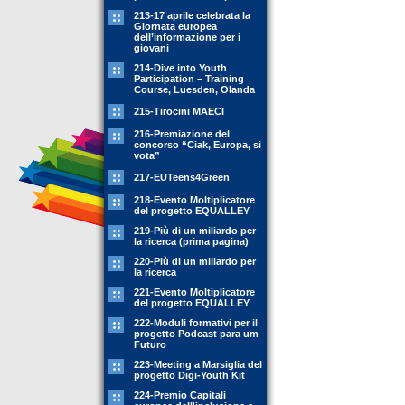
213-17 aprile celebrata la
Giornata europea
dell’informazione per i
giovani
214-Dive into Youth
Participation – Training
Course, Luesden, Olanda
215-Tirocini MAECI
216-Premiazione del
concorso “Ciak, Europa, si
vota”
217-EUTeens4Green
218-Evento Moltiplicatore
del progetto EQUALLEY
219-Più di un miliardo per
la ricerca (prima pagina)
220-Più di un miliardo per
la ricerca
221-Evento Moltiplicatore
del progetto EQUALLEY
222-Moduli formativi per il
progetto Podcast para um
Futuro
223-Meeting a Marsiglia del
progetto Digi-Youth Kit
224-Premio Capitali