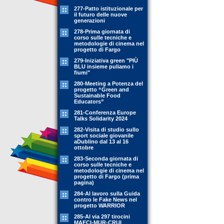
277-Patto istituzionale per
il futuro delle nuove
generazioni
278-Prima giornata di
corso sulle tecniche e
metodologie di cinema nel
progetto di Fargo
279-Iniziativa green "PIÙ
BLU insieme puliamo i
fiumi"
280-Meeting a Potenza del
progetto “Green and
Sustainable Food
Educators”
281-Conferenza Europe
Talks Solidarity 2024
282-Visita di studio sullo
sport sociale giovanile
aDublino dal 13 al 16
ottobre
283-Seconda giornata di
corso sulle tecniche e
metodologie di cinema nel
progetto di Fargo (prima
pagina)
284-Al lavoro sulla Guida
contro le Fake News nel
progetto WARRIOR
285-Al via 297 tirocini
MAECI-MUR-CRUI