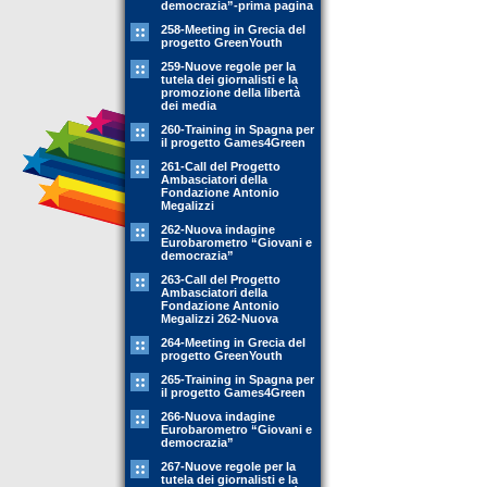
democrazia”-prima pagina
258-Meeting in Grecia del
progetto GreenYouth
259-Nuove regole per la
tutela dei giornalisti e la
promozione della libertà
dei media
260-Training in Spagna per
il progetto Games4Green
261-Call del Progetto
Ambasciatori della
Fondazione Antonio
Megalizzi
262-Nuova indagine
Eurobarometro “Giovani e
democrazia”
263-Call del Progetto
Ambasciatori della
Fondazione Antonio
Megalizzi 262-Nuova
264-Meeting in Grecia del
progetto GreenYouth
265-Training in Spagna per
il progetto Games4Green
266-Nuova indagine
Eurobarometro “Giovani e
democrazia”
267-Nuove regole per la
tutela dei giornalisti e la