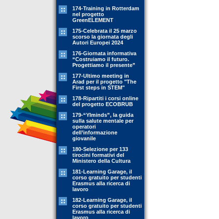
174-Training in Rotterdam
nel progetto
GreenELEMENT
175-Celebrata il 25 marzo
scorso la giornata degli
Autori Europei 2024
176-Giornata informativa
“Costruiamo il futuro.
Progettiamo il presente”
177-Ultimo meeting in
Arad per il progetto "The
First steps in STEM"
178-Ripartiti i corsi online
del progetto ECOBRUB
179-“YIminds”, la guida
sulla salute mentale per
operatori
dell’informazione
giovanile
180-Selezione per 133
tirocini formativi del
Ministero della Cultura
181-Learning Garage, il
corso gratuito per studenti
Erasmus alla ricerca di
lavoro
182-Learning Garage, il
corso gratuito per studenti
Erasmus alla ricerca di
lavoro