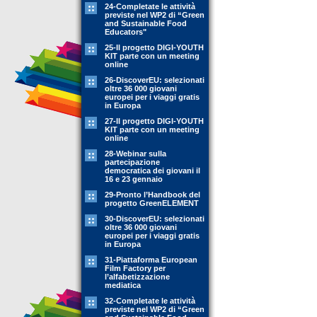
24-Completate le attività
previste nel WP2 di “Green
and Sustainable Food
Educators"
25-Il progetto DIGI-YOUTH
KIT parte con un meeting
online
26-DiscoverEU: selezionati
oltre 36 000 giovani
europei per i viaggi gratis
in Europa
27-Il progetto DIGI-YOUTH
KIT parte con un meeting
online
28-Webinar sulla
partecipazione
democratica dei giovani il
16 e 23 gennaio
29-Pronto l’Handbook del
progetto GreenELEMENT
30-DiscoverEU: selezionati
oltre 36 000 giovani
europei per i viaggi gratis
in Europa
31-Piattaforma European
Film Factory per
l’alfabetizzazione
mediatica
32-Completate le attività
previste nel WP2 di “Green