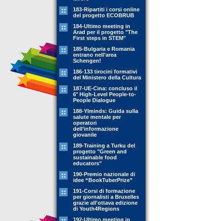
183-Ripartiti i corsi online
del progetto ECOBRUB
184-Ultimo meeting in
Arad per il progetto "The
First steps in STEM"
185-Bulgaria e Romania
entrano nell’area
Schengen!
186-133 tirocini formativi
del Ministero della Cultura
187-UE-Cina: concluso il
6° High-Level People-to-
People Dialogue
188-YIminds: Guida sulla
salute mentale per
operatori
dell’informazione
giovanile
189-Training a Turku del
progetto "Green and
sustainable food
educators"
190-Premio nazionale di
idee “BookTuberPrize”
191-Corsi di formazione
per giornalisti a Bruxelles
grazie all'ottava edizione
di Youth4Regions
192-Ultimo meeting in