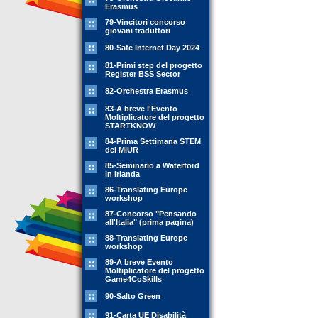
Erasmus
79-Vincitori concorso
giovani traduttori
80-Safe Internet Day 2024
81-Primi step del progetto
Register BSS Sector
82-Orchestra Erasmus
83-A breve l'Evento
Moltiplicatore del progetto
STARTKNOW
84-Prima Settimana STEM
del MIUR
85-Seminario a Waterford
in Irlanda
86-Translating Europe
workshop
87-Concorso "Pensando
all'Italia" (prima pagina)
88-Translating Europe
workshop
89-A breve Evento
Moltiplicatore del progetto
Game4CoSkills
90-Salto Green
91-Carta UE Disabilità