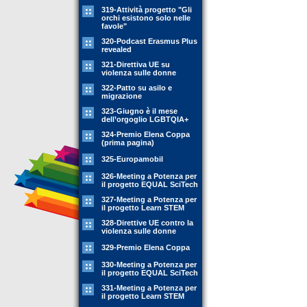
319-Attività progetto "Gli
orchi esistono solo nelle
favole"
320-Podcast Erasmus Plus
revealed
321-Direttiva UE su
violenza sulle donne
322-Patto su asilo e
migrazione
323-Giugno è il mese
dell’orgoglio LGBTQIA+
324-Premio Elena Coppa
(prima pagina)
325-Europamobil
326-Meeting a Potenza per
il progetto EQUAL SciTech
327-Meeting a Potenza per
il progetto Learn STEM
328-Direttive UE contro la
violenza sulle donne
329-Premio Elena Coppa
330-Meeting a Potenza per
il progetto EQUAL SciTech
331-Meeting a Potenza per
il progetto Learn STEM