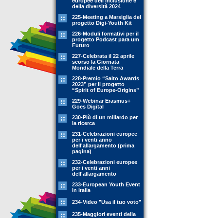
europee dell'inclusione e
della diversità 2024
225-Meeting a Marsiglia del
progetto Digi-Youth Kit
226-Moduli formativi per il
progetto Podcast para um
Futuro
227-Celebrata il 22 aprile
scorso la Giornata
Mondiale della Terra
228-Premio “Salto Awards
2023” per il progetto
“Spirit of Europe-Origins”
229-Webinar Erasmus+
Goes Digital
230-Più di un miliardo per
la ricerca
231-Celebrazioni europee
per i venti anno
dell'allargamento (prima
pagina)
232-Celebrazioni europee
per i venti anni
dell'allargamento
233-European Youth Event
in Italia
234-Video "Usa il tuo voto"
235-Maggiori eventi della