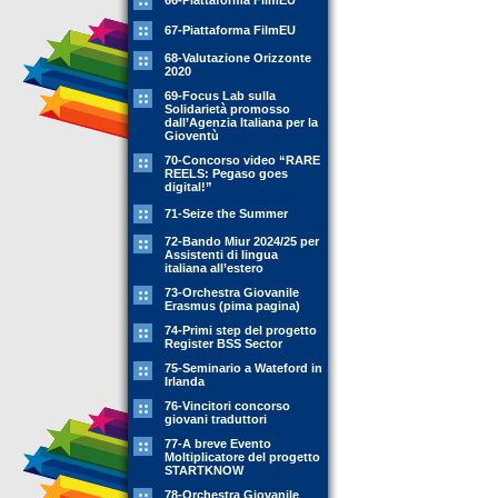
66-Piattaforma FilmEU
67-Piattaforma FilmEU
68-Valutazione Orizzonte
2020
69-Focus Lab sulla
Solidarietà promosso
dall’Agenzia Italiana per la
Gioventù
70-Concorso video “RARE
REELS: Pegaso goes
digital!”
71-Seize the Summer
72-Bando Miur 2024/25 per
Assistenti di lingua
italiana all’estero
73-Orchestra Giovanile
Erasmus (pima pagina)
74-Primi step del progetto
Register BSS Sector
75-Seminario a Wateford in
Irlanda
76-Vincitori concorso
giovani traduttori
77-A breve Evento
Moltiplicatore del progetto
STARTKNOW
78-Orchestra Giovanile