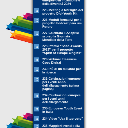
europee dell'inclusione e
della diversità 2024
225-Meeting a Marsiglia del
progetto Digi-Youth Kit
226-Moduli formativi per il
progetto Podcast para um
Futuro
227-Celebrata il 22 aprile
scorso la Giornata
Mondiale della Terra
228-Premio “Salto Awards
2023” per il progetto
“Spirit of Europe-Origins”
229-Webinar Erasmus+
Goes Digital
230-Più di un miliardo per
la ricerca
231-Celebrazioni europee
per i venti anno
dell'allargamento (prima
pagina)
232-Celebrazioni europee
per i venti anni
dell'allargamento
233-European Youth Event
in Italia
234-Video "Usa il tuo voto"
235-Maggiori eventi della