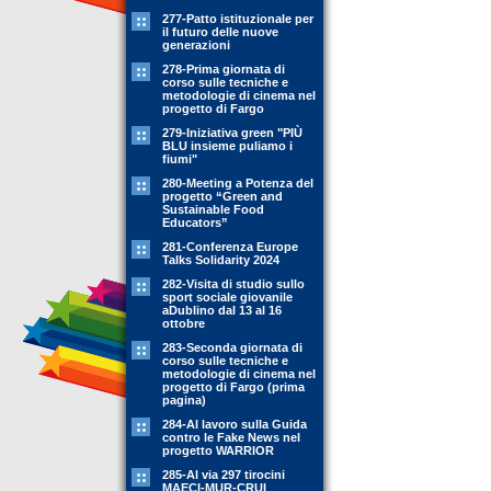
277-Patto istituzionale per
il futuro delle nuove
generazioni
278-Prima giornata di
corso sulle tecniche e
metodologie di cinema nel
progetto di Fargo
279-Iniziativa green "PIÙ
BLU insieme puliamo i
fiumi"
280-Meeting a Potenza del
progetto “Green and
Sustainable Food
Educators”
281-Conferenza Europe
Talks Solidarity 2024
282-Visita di studio sullo
sport sociale giovanile
aDublino dal 13 al 16
ottobre
283-Seconda giornata di
corso sulle tecniche e
metodologie di cinema nel
progetto di Fargo (prima
pagina)
284-Al lavoro sulla Guida
contro le Fake News nel
progetto WARRIOR
285-Al via 297 tirocini
MAECI-MUR-CRUI