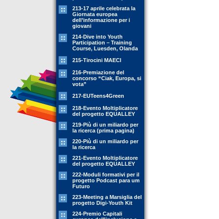
213-17 aprile celebrata la
Giornata europea
dell’informazione per i
giovani
214-Dive into Youth
Participation – Training
Course, Luesden, Olanda
215-Tirocini MAECI
216-Premiazione del
concorso “Ciak, Europa, si
vota”
217-EUTeens4Green
218-Evento Moltiplicatore
del progetto EQUALLEY
219-Più di un miliardo per
la ricerca (prima pagina)
220-Più di un miliardo per
la ricerca
221-Evento Moltiplicatore
del progetto EQUALLEY
222-Moduli formativi per il
progetto Podcast para um
Futuro
223-Meeting a Marsiglia del
progetto Digi-Youth Kit
224-Premio Capitali