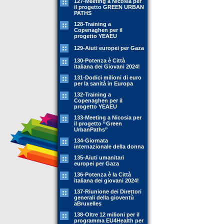
127-Meeting a Nicosia per
il progetto GREEN URBAN
PATHS
128-Training a
Copenaghen per il
progetto YEAEU
129-Aiuti europei per Gaza
130-Potenza è Città
italiana dei Giovani 2024!
131-Dodici milioni di euro
per la sanità in Europa
132-Training a
Copenaghen per il
progetto YEAEU
133-Meeting a Nicosia per
il progetto “Green
UrbanPaths”
134-Giornata
internazionale della donna
135-Aiuti umanitari
europei per Gaza
136-Potenza è la Città
italiana dei giovani 2024!
137-Riunione dei Direttori
generali della gioventù
aBruxelles
138-Oltre 12 milioni per il
programma EU4Health per