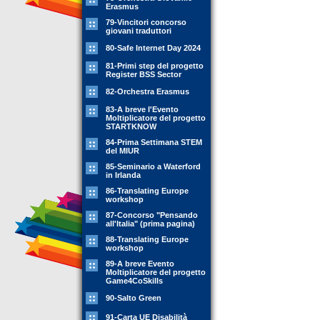
Erasmus
79-Vincitori concorso
giovani traduttori
80-Safe Internet Day 2024
81-Primi step del progetto
Register BSS Sector
82-Orchestra Erasmus
83-A breve l'Evento
Moltiplicatore del progetto
STARTKNOW
84-Prima Settimana STEM
del MIUR
85-Seminario a Waterford
in Irlanda
86-Translating Europe
workshop
87-Concorso "Pensando
all'Italia" (prima pagina)
88-Translating Europe
workshop
89-A breve Evento
Moltiplicatore del progetto
Game4CoSkills
90-Salto Green
91-Carta UE Disabilità