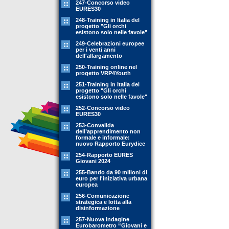
247-Concorso video
EURES30
248-Training in Italia del
progetto "Gli orchi
esistono solo nelle favole"
249-Celebrazioni europee
per i venti anni
dell'allargamento
250-Training online nel
progetto VRP4Youth
251-Training in Italia del
progetto "Gli orchi
esistono solo nelle favole"
252-Concorso video
EURES30
253-Convalida
dell’apprendimento non
formale e informale:
nuovo Rapporto Eurydice
254-Rapporto EURES
Giovani 2024
255-Bando da 90 milioni di
euro per l'iniziativa urbana
europea
256-Comunicazione
strategica e lotta alla
disinformazione
257-Nuova indagine
Eurobarometro “Giovani e