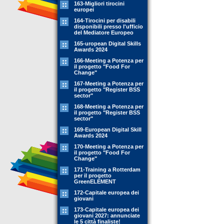
163-Migliori tirocini
europei
164-Tirocini per disabili
disponibili presso l'ufficio
del Mediatore Europeo
165-uropean Digital Skills
Awards 2024
166-Meeting a Potenza per
il progetto "Food For
Change"
167-Meeting a Potenza per
il progetto "Register BSS
sector"
168-Meeting a Potenza per
il progetto "Register BSS
sector"
169-European Digital Skill
Awards 2024
170-Meeting a Potenza per
il progetto "Food For
Change"
171-Training a Rotterdam
per il progetto
GreenELEMENT
172-Capitale europea dei
giovani
173-Capitale europea dei
giovani 2027: annunciate
le 5 città finaliste!