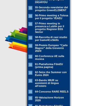
DIGI4YOU
55-Seconda newsletter del
progetto GreenELEMENT
56-Primo meeting a Tolosa
per il progetto YEAEU
57-Primo meeting in
presenza a Lublin per il
progetto Register BSS
Sector
58-Raccolta di casi studio
per Game4CoSkills
59-Premio Europeo “Carlo
Magno” della Gioventù
2024!
60-Conferenza UE sulla
musica
61-Piattaforma FilmEU
(prima pagina)
62-Seize the Summer con
Eures 2024
63-Bando MIUR su
assistenti di lingua
all'estero
64-Concorso RARE REELS
65-Valutazione Horizon
2020