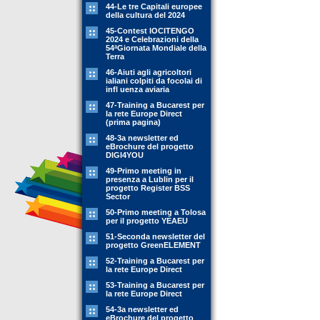
44-Le tre Capitali europee
della cultura del 2024
45-Contest IOCITENGO
2024 e Celebrazioni della
54ªGiornata Mondiale della
Terra
46-Aiuti agli agricoltori
ialiani colpiti da focolai di
infl uenza aviaria
47-Training a Bucarest per
la rete Europe Direct
(prima pagina)
48-3a newsletter ed
eBrochure del progetto
DIGI4YOU
49-Primo meeting in
presenza a Lublin per il
progetto Register BSS
Sector
50-Primo meeting a Tolosa
per il progetto YEAEU
51-Seconda newsletter del
progetto GreenELEMENT
52-Training a Bucarest per
la rete Europe Direct
53-Training a Bucarest per
la rete Europe Direct
54-3a newsletter ed
eBrochure del progetto