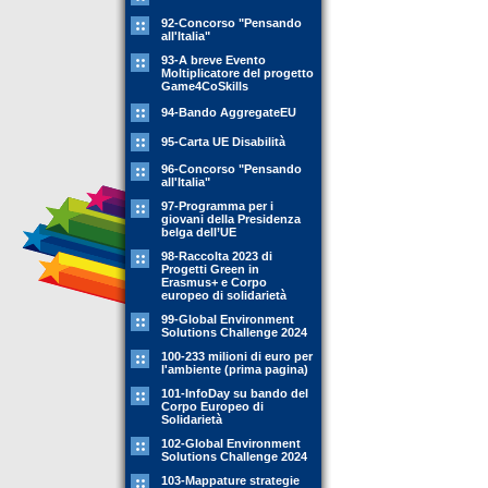
92-Concorso "Pensando
all'Italia"
93-A breve Evento
Moltiplicatore del progetto
Game4CoSkills
94-Bando AggregateEU
95-Carta UE Disabilità
96-Concorso "Pensando
all'Italia"
97-Programma per i
giovani della Presidenza
belga dell’UE
98-Raccolta 2023 di
Progetti Green in
Erasmus+ e Corpo
europeo di solidarietà
99-Global Environment
Solutions Challenge 2024
100-233 milioni di euro per
l'ambiente (prima pagina)
101-InfoDay su bando del
Corpo Europeo di
Solidarietà
102-Global Environment
Solutions Challenge 2024
103-Mappature strategie