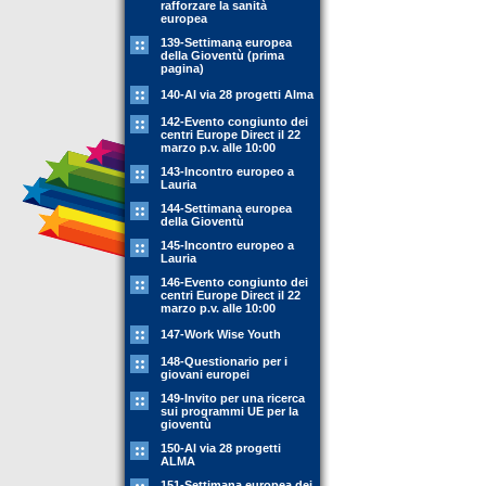
rafforzare la sanità
europea
139-Settimana europea
della Gioventù (prima
pagina)
140-Al via 28 progetti Alma
142-Evento congiunto dei
centri Europe Direct il 22
marzo p.v. alle 10:00
143-Incontro europeo a
Lauria
144-Settimana europea
della Gioventù
145-Incontro europeo a
Lauria
146-Evento congiunto dei
centri Europe Direct il 22
marzo p.v. alle 10:00
147-Work Wise Youth
148-Questionario per i
giovani europei
149-Invito per una ricerca
sui programmi UE per la
gioventù
150-Al via 28 progetti
ALMA
151-Settimana europea dei