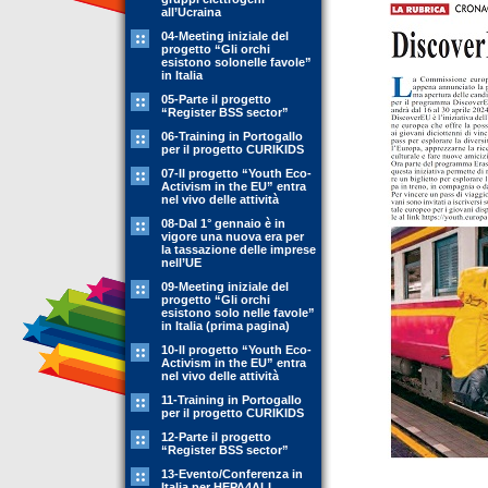
all’Ucraina
04-Meeting iniziale del
progetto “Gli orchi
esistono solonelle favole”
in Italia
05-Parte il progetto
“Register BSS sector”
06-Training in Portogallo
per il progetto CURIKIDS
07-Il progetto “Youth Eco-
Activism in the EU” entra
nel vivo delle attività
08-Dal 1° gennaio è in
vigore una nuova era per
la tassazione delle imprese
nell’UE
09-Meeting iniziale del
progetto “Gli orchi
esistono solo nelle favole”
in Italia (prima pagina)
10-Il progetto “Youth Eco-
Activism in the EU” entra
nel vivo delle attività
11-Training in Portogallo
per il progetto CURIKIDS
12-Parte il progetto
“Register BSS sector”
13-Evento/Conferenza in
Italia per HEPA4ALL