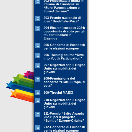
202-Pubblicata la guida in
Italiano di Eurodesk su
“Euro-Partecipazione e
Euro-Attivismo”
203-Premio nazionale di
idee “BookTuberPrize”
204-Elezioni europee 2024:
opportunità di voto per gli
studenti italiani in
Erasmus
205-Concorso di Eurodesk
per le elezioni europee
206-Training course “Dive
into Youth Participation”
207-Negoziati con il Regno
Unito su mobilità dei
giovani
208-Premiazione del
concorso “Ciak, Europa, si
vota”
209-Tirocini MAECI
210-Negoziati con il Regno
Unito su mobilità dei
giovani
211-Premio “Salto Awards
2023” per il progetto
“Spirit of Europe-Origins”
212-Concorso di Eurodesk
per le elezioni europee