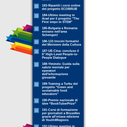
183-Ripartiti i corsi online
del progetto ECOBRUB
184-Ultimo meeting in
Arad per il progetto "The
First steps in STEM"
185-Bulgaria e Romania
entrano nell’area
Schengen!
186-133 tirocini formativi
del Ministero della Cultura
187-UE-Cina: concluso il
6° High-Level People-to-
People Dialogue
188-YIminds: Guida sulla
salute mentale per
operatori
dell’informazione
giovanile
189-Training a Turku del
progetto "Green and
sustainable food
educators"
190-Premio nazionale di
idee “BookTuberPrize”
191-Corsi di formazione
per giornalisti a Bruxelles
grazie all'ottava edizione
di Youth4Regions
192-Ultimo meeting in