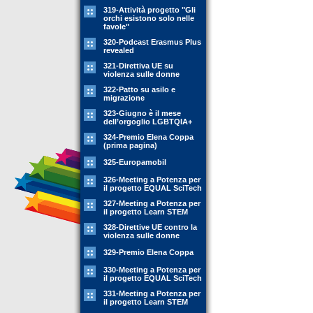
319-Attività progetto "Gli
orchi esistono solo nelle
favole"
320-Podcast Erasmus Plus
revealed
321-Direttiva UE su
violenza sulle donne
322-Patto su asilo e
migrazione
323-Giugno è il mese
dell’orgoglio LGBTQIA+
324-Premio Elena Coppa
(prima pagina)
325-Europamobil
326-Meeting a Potenza per
il progetto EQUAL SciTech
327-Meeting a Potenza per
il progetto Learn STEM
328-Direttive UE contro la
violenza sulle donne
329-Premio Elena Coppa
330-Meeting a Potenza per
il progetto EQUAL SciTech
331-Meeting a Potenza per
il progetto Learn STEM