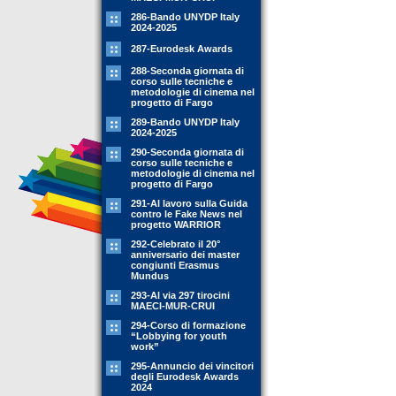
286-Bando UNYDP Italy
2024-2025
287-Eurodesk Awards
288-Seconda giornata di
corso sulle tecniche e
metodologie di cinema nel
progetto di Fargo
289-Bando UNYDP Italy
2024-2025
290-Seconda giornata di
corso sulle tecniche e
metodologie di cinema nel
progetto di Fargo
291-Al lavoro sulla Guida
contro le Fake News nel
progetto WARRIOR
292-Celebrato il 20°
anniversario dei master
congiunti Erasmus
Mundus
293-Al via 297 tirocini
MAECI-MUR-CRUI
294-Corso di formazione
“Lobbying for youth
work”
295-Annuncio dei vincitori
degli Eurodesk Awards
2024