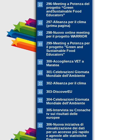
296-Meeting a Potenza del
progetto “Green
andSustainable Food
Educators”
297-Alleanza per il clima
(prima pagina)
298-Nuovo online meeting
per il progetto WARRIOR
299-Meeting a Potenza per
il progetto "Green and
Sustainable Food
Educators"
300-Accoglienza VET a
Maratea
301-Celebrazioni Giornata
Mondiale dell'Ambiente
302-Alleanza per il clima
303-DiscoverEU
304-Celebrazioni Giornata
Mondiale dell'Ambiente
305-Intervista su Cronache
tv sui risultati delle
europee
306-Nuova iniziativa di
visualizzazione dei dati
per un accesso più rapido
e agevole alle statistiche
Erasmus+