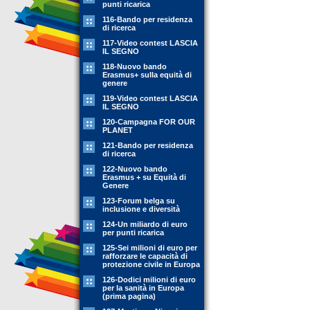
punti ricarica
116-Bando per residenza
di ricerca
117-Video contest LASCIA
IL SEGNO
118-Nuovo bando
Erasmus+ sulla equità di
genere
119-Video contest LASCIA
IL SEGNO
120-Campagna FOR OUR
PLANET
121-Bando per residenza
di ricerca
122-Nuovo bando
Erasmus + su Equità di
Genere
123-Forum belga su
inclusione e diversità
124-Un miliardo di euro
per punti ricarica
125-Sei milioni di euro per
rafforzare le capacità di
protezione civile in Europa
126-Dodici milioni di euro
per la sanità in Europa
(prima pagina)