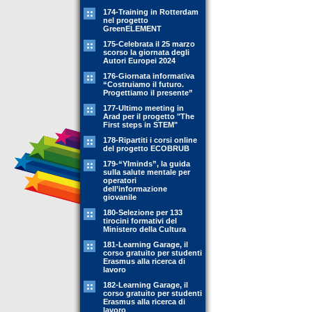
174-Training in Rotterdam
nel progetto
GreenELEMENT
175-Celebrata il 25 marzo
scorso la giornata degli
Autori Europei 2024
176-Giornata informativa
“Costruiamo il futuro.
Progettiamo il presente”
177-Ultimo meeting in
Arad per il progetto "The
First steps in STEM"
178-Ripartiti i corsi online
del progetto ECOBRUB
179-“YIminds”, la guida
sulla salute mentale per
operatori
dell’informazione
giovanile
180-Selezione per 133
tirocini formativi del
Ministero della Cultura
181-Learning Garage, il
corso gratuito per studenti
Erasmus alla ricerca di
lavoro
182-Learning Garage, il
corso gratuito per studenti
Erasmus alla ricerca di
lavoro