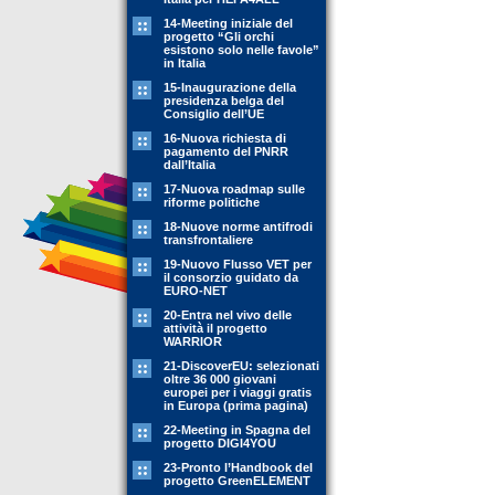
14-Meeting iniziale del
progetto “Gli orchi
esistono solo nelle favole”
in Italia
15-Inaugurazione della
presidenza belga del
Consiglio dell’UE
16-Nuova richiesta di
pagamento del PNRR
dall’Italia
17-Nuova roadmap sulle
riforme politiche
18-Nuove norme antifrodi
transfrontaliere
19-Nuovo Flusso VET per
il consorzio guidato da
EURO-NET
20-Entra nel vivo delle
attività il progetto
WARRIOR
21-DiscoverEU: selezionati
oltre 36 000 giovani
europei per i viaggi gratis
in Europa (prima pagina)
22-Meeting in Spagna del
progetto DIGI4YOU
23-Pronto l’Handbook del
progetto GreenELEMENT