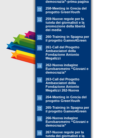
democrazia”-prima pagina
258-Meeting in Grecia del
progetto GreenYouth
259-Nuove regole per la
tutela dei giornalisti e la
promozione della libertà
dei media
260-Training in Spagna per
il progetto Games4Green
261-Call del Progetto
Ambasciatori della
Fondazione Antonio
Megalizzi
262-Nuova indagine
Eurobarometro “Giovani e
democrazia”
263-Call del Progetto
Ambasciatori della
Fondazione Antonio
Megalizzi 262-Nuova
264-Meeting in Grecia del
progetto GreenYouth
265-Training in Spagna per
il progetto Games4Green
266-Nuova indagine
Eurobarometro “Giovani e
democrazia”
267-Nuove regole per la
tutela dei giornalisti e la