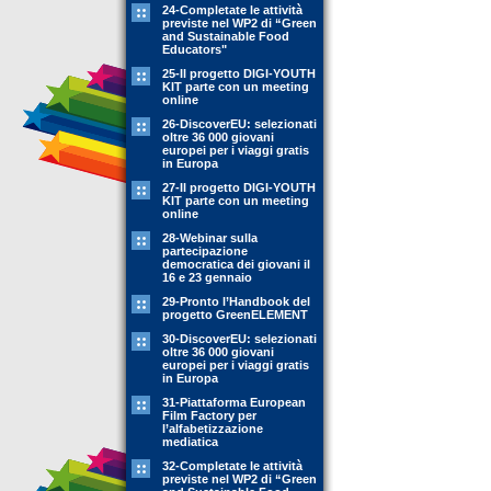
24-Completate le attività
previste nel WP2 di “Green
and Sustainable Food
Educators"
25-Il progetto DIGI-YOUTH
KIT parte con un meeting
online
26-DiscoverEU: selezionati
oltre 36 000 giovani
europei per i viaggi gratis
in Europa
27-Il progetto DIGI-YOUTH
KIT parte con un meeting
online
28-Webinar sulla
partecipazione
democratica dei giovani il
16 e 23 gennaio
29-Pronto l’Handbook del
progetto GreenELEMENT
30-DiscoverEU: selezionati
oltre 36 000 giovani
europei per i viaggi gratis
in Europa
31-Piattaforma European
Film Factory per
l’alfabetizzazione
mediatica
32-Completate le attività
previste nel WP2 di “Green