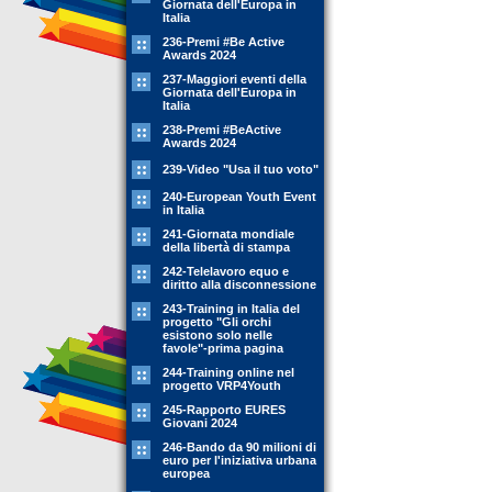
Giornata dell'Europa in
Italia
236-Premi #Be Active
Awards 2024
237-Maggiori eventi della
Giornata dell'Europa in
Italia
238-Premi #BeActive
Awards 2024
239-Video "Usa il tuo voto"
240-European Youth Event
in Italia
241-Giornata mondiale
della libertà di stampa
242-Telelavoro equo e
diritto alla disconnessione
243-Training in Italia del
progetto "Gli orchi
esistono solo nelle
favole"-prima pagina
244-Training online nel
progetto VRP4Youth
245-Rapporto EURES
Giovani 2024
246-Bando da 90 milioni di
euro per l'iniziativa urbana
europea