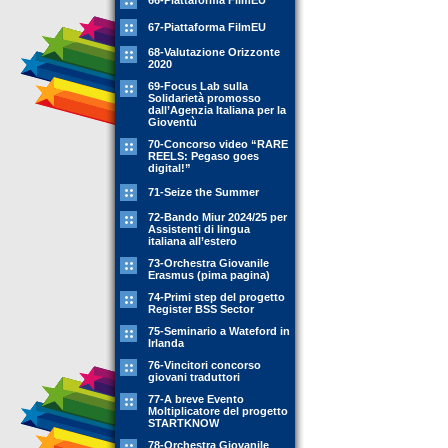
66-Piattaforma FilmEU
67-Piattaforma FilmEU
68-Valutazione Orizzonte
2020
69-Focus Lab sulla
Solidarietà promosso
dall’Agenzia Italiana per la
Gioventù
70-Concorso video “RARE
REELS: Pegaso goes
digital!”
71-Seize the Summer
72-Bando Miur 2024/25 per
Assistenti di lingua
italiana all’estero
73-Orchestra Giovanile
Erasmus (pima pagina)
74-Primi step del progetto
Register BSS Sector
75-Seminario a Wateford in
Irlanda
76-Vincitori concorso
giovani traduttori
77-A breve Evento
Moltiplicatore del progetto
STARTKNOW
78-Orchestra Giovanile