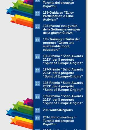
Turchia del progetto
Digi4You
193-Guida su "Euro-
Participation e Euro-
Activism”
194-Evento inaugurale
della Settimana europea
della gioventù 2024
195-Training a Turku del
progetto "Green and
sustainable food
educators"
196-Premio “Salto Awards
2023” per il progetto
“Spirit of Europe-Origins”
197-Premio “Salto Awards
2023” per il progetto
“Spirit of Europe-Origins”
198-Premio “Salto Awards
2023” per il progetto
“Spirit of Europe-Origins”
199-Premio “Salto Awards
2023” per il progetto
“Spirit of Europe-Origins”
200-Youth4Regions
201-Ultimo meeting in
Turchia del progetto
Digi4You