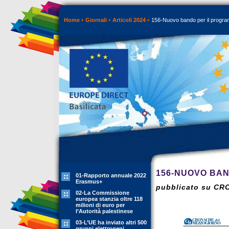
Home
Giornali
Articoli 2024
156-Nuovo bando per il progr
156-NUOVO BA
01-Rapporto annuale 2022
Erasmus+
pubblicato su CR
02-La Commissione
europea stanzia oltre 118
milioni di euro per
l’Autorità palestinese
03-L’UE ha inviato altri 500
gruppi elettrogeni