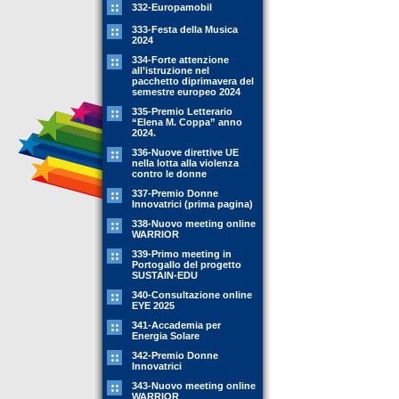
332-Europamobil
333-Festa della Musica
2024
334-Forte attenzione
all’istruzione nel
pacchetto diprimavera del
semestre europeo 2024
335-Premio Letterario
“Elena M. Coppa” anno
2024.
336-Nuove direttive UE
nella lotta alla violenza
contro le donne
337-Premio Donne
Innovatrici (prima pagina)
338-Nuovo meeting online
WARRIOR
339-Primo meeting in
Portogallo del progetto
SUSTAIN-EDU
340-Consultazione online
EYE 2025
341-Accademia per
Energia Solare
342-Premio Donne
Innovatrici
343-Nuovo meeting online
WARRIOR