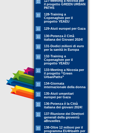
127-Meeting a Nicosia per
il progetto GREEN URBAN
PATHS
128-Training a
Copenaghen per il
progetto YEAEU
129-Aiuti europei per Gaza
130-Potenza è Città
italiana dei Giovani 2024!
131-Dodici milioni di euro
per la sanità in Europa
132-Training a
Copenaghen per il
progetto YEAEU
133-Meeting a Nicosia per
il progetto “Green
UrbanPaths”
134-Giornata
internazionale della donna
135-Aiuti umanitari
europei per Gaza
136-Potenza è la Città
italiana dei giovani 2024!
137-Riunione dei Direttori
generali della gioventù
aBruxelles
138-Oltre 12 milioni per il
programma EU4Health per