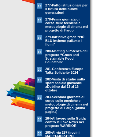
277-Patto istituzionale per
il futuro delle nuove
generazioni
278-Prima giornata di
corso sulle tecniche e
metodologie di cinema nel
progetto di Fargo
279-Iniziativa green "PIÙ
BLU insieme puliamo i
fiumi"
280-Meeting a Potenza del
progetto “Green and
Sustainable Food
Educators”
281-Conferenza Europe
Talks Solidarity 2024
282-Visita di studio sullo
sport sociale giovanile
aDublino dal 13 al 16
ottobre
283-Seconda giornata di
corso sulle tecniche e
metodologie di cinema nel
progetto di Fargo (prima
pagina)
284-Al lavoro sulla Guida
contro le Fake News nel
progetto WARRIOR
285-Al via 297 tirocini
MAECI-MUR-CRUI