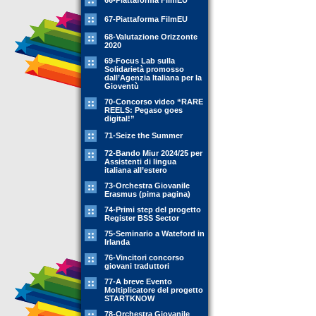
66-Piattaforma FilmEU
67-Piattaforma FilmEU
68-Valutazione Orizzonte
2020
69-Focus Lab sulla
Solidarietà promosso
dall’Agenzia Italiana per la
Gioventù
70-Concorso video “RARE
REELS: Pegaso goes
digital!”
71-Seize the Summer
72-Bando Miur 2024/25 per
Assistenti di lingua
italiana all’estero
73-Orchestra Giovanile
Erasmus (pima pagina)
74-Primi step del progetto
Register BSS Sector
75-Seminario a Wateford in
Irlanda
76-Vincitori concorso
giovani traduttori
77-A breve Evento
Moltiplicatore del progetto
STARTKNOW
78-Orchestra Giovanile