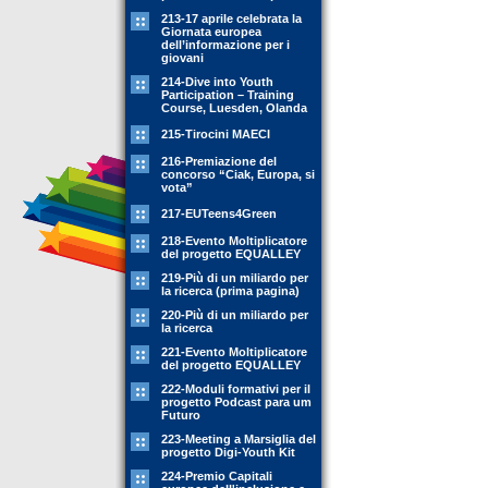
213-17 aprile celebrata la
Giornata europea
dell’informazione per i
giovani
214-Dive into Youth
Participation – Training
Course, Luesden, Olanda
215-Tirocini MAECI
216-Premiazione del
concorso “Ciak, Europa, si
vota”
217-EUTeens4Green
218-Evento Moltiplicatore
del progetto EQUALLEY
219-Più di un miliardo per
la ricerca (prima pagina)
220-Più di un miliardo per
la ricerca
221-Evento Moltiplicatore
del progetto EQUALLEY
222-Moduli formativi per il
progetto Podcast para um
Futuro
223-Meeting a Marsiglia del
progetto Digi-Youth Kit
224-Premio Capitali