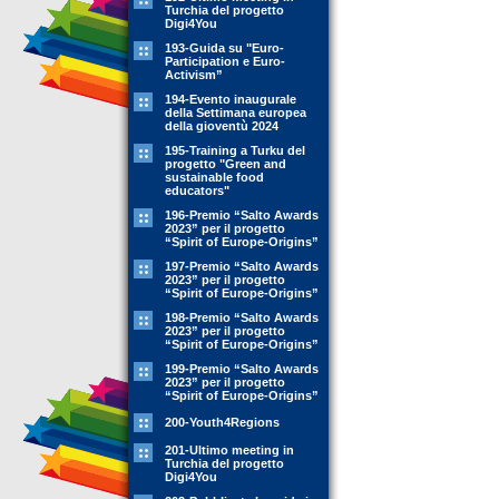
Turchia del progetto
Digi4You
193-Guida su "Euro-
Participation e Euro-
Activism”
194-Evento inaugurale
della Settimana europea
della gioventù 2024
195-Training a Turku del
progetto "Green and
sustainable food
educators"
196-Premio “Salto Awards
2023” per il progetto
“Spirit of Europe-Origins”
197-Premio “Salto Awards
2023” per il progetto
“Spirit of Europe-Origins”
198-Premio “Salto Awards
2023” per il progetto
“Spirit of Europe-Origins”
199-Premio “Salto Awards
2023” per il progetto
“Spirit of Europe-Origins”
200-Youth4Regions
201-Ultimo meeting in
Turchia del progetto
Digi4You