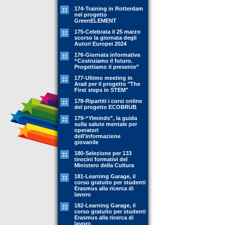
174-Training in Rotterdam
nel progetto
GreenELEMENT
175-Celebrata il 25 marzo
scorso la giornata degli
Autori Europei 2024
176-Giornata informativa
“Costruiamo il futuro.
Progettiamo il presente”
177-Ultimo meeting in
Arad per il progetto "The
First steps in STEM"
178-Ripartiti i corsi online
del progetto ECOBRUB
179-“YIminds”, la guida
sulla salute mentale per
operatori
dell’informazione
giovanile
180-Selezione per 133
tirocini formativi del
Ministero della Cultura
181-Learning Garage, il
corso gratuito per studenti
Erasmus alla ricerca di
lavoro
182-Learning Garage, il
corso gratuito per studenti
Erasmus alla ricerca di
lavoro