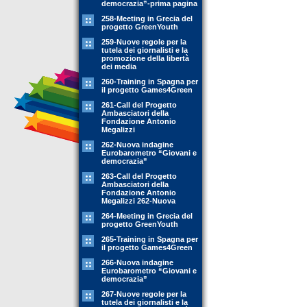
democrazia”-prima pagina
258-Meeting in Grecia del
progetto GreenYouth
259-Nuove regole per la
tutela dei giornalisti e la
promozione della libertà
dei media
260-Training in Spagna per
il progetto Games4Green
261-Call del Progetto
Ambasciatori della
Fondazione Antonio
Megalizzi
262-Nuova indagine
Eurobarometro “Giovani e
democrazia”
263-Call del Progetto
Ambasciatori della
Fondazione Antonio
Megalizzi 262-Nuova
264-Meeting in Grecia del
progetto GreenYouth
265-Training in Spagna per
il progetto Games4Green
266-Nuova indagine
Eurobarometro “Giovani e
democrazia”
267-Nuove regole per la
tutela dei giornalisti e la