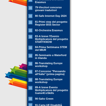
Erasmus
79-Vincitori concorso
giovani traduttori
80-Safe Internet Day 2024
81-Primi step del progetto
Register BSS Sector
82-Orchestra Erasmus
83-A breve l'Evento
Moltiplicatore del progetto
STARTKNOW
84-Prima Settimana STEM
del MIUR
85-Seminario a Waterford
in Irlanda
86-Translating Europe
workshop
87-Concorso "Pensando
all'Italia" (prima pagina)
88-Translating Europe
workshop
89-A breve Evento
Moltiplicatore del progetto
Game4CoSkills
90-Salto Green
91-Carta UE Disabilità