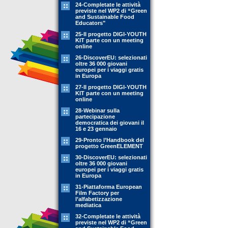
24-Completate le attività
previste nel WP2 di “Green
and Sustainable Food
Educators"
25-Il progetto DIGI-YOUTH
KIT parte con un meeting
online
26-DiscoverEU: selezionati
oltre 36 000 giovani
europei per i viaggi gratis
in Europa
27-Il progetto DIGI-YOUTH
KIT parte con un meeting
online
28-Webinar sulla
partecipazione
democratica dei giovani il
16 e 23 gennaio
29-Pronto l’Handbook del
progetto GreenELEMENT
30-DiscoverEU: selezionati
oltre 36 000 giovani
europei per i viaggi gratis
in Europa
31-Piattaforma European
Film Factory per
l’alfabetizzazione
mediatica
32-Completate le attività
previste nel WP2 di “Green