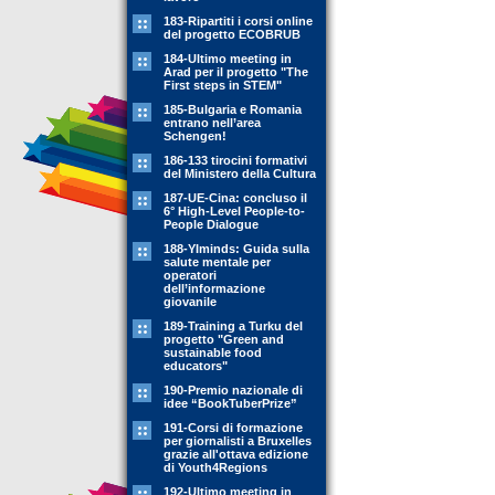
183-Ripartiti i corsi online
del progetto ECOBRUB
184-Ultimo meeting in
Arad per il progetto "The
First steps in STEM"
185-Bulgaria e Romania
entrano nell’area
Schengen!
186-133 tirocini formativi
del Ministero della Cultura
187-UE-Cina: concluso il
6° High-Level People-to-
People Dialogue
188-YIminds: Guida sulla
salute mentale per
operatori
dell’informazione
giovanile
189-Training a Turku del
progetto "Green and
sustainable food
educators"
190-Premio nazionale di
idee “BookTuberPrize”
191-Corsi di formazione
per giornalisti a Bruxelles
grazie all'ottava edizione
di Youth4Regions
192-Ultimo meeting in