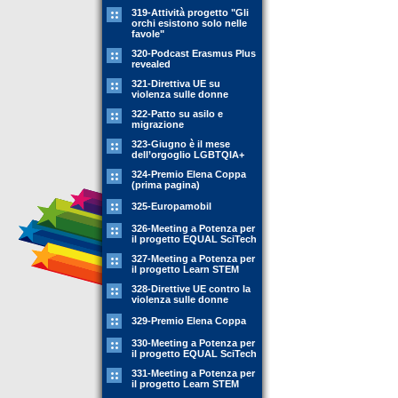
319-Attività progetto "Gli
orchi esistono solo nelle
favole"
320-Podcast Erasmus Plus
revealed
321-Direttiva UE su
violenza sulle donne
322-Patto su asilo e
migrazione
323-Giugno è il mese
dell’orgoglio LGBTQIA+
324-Premio Elena Coppa
(prima pagina)
325-Europamobil
326-Meeting a Potenza per
il progetto EQUAL SciTech
327-Meeting a Potenza per
il progetto Learn STEM
328-Direttive UE contro la
violenza sulle donne
329-Premio Elena Coppa
330-Meeting a Potenza per
il progetto EQUAL SciTech
331-Meeting a Potenza per
il progetto Learn STEM