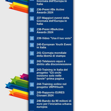
Giornata dell'Europa in
Italia
236-Premi #Be Active
Awards 2024
237-Maggiori eventi della
Giornata dell'Europa in
Italia
238-Premi #BeActive
Awards 2024
239-Video "Usa il tuo voto"
240-European Youth Event
in Italia
241-Giornata mondiale
della libertà di stampa
242-Telelavoro equo e
diritto alla disconnessione
243-Training in Italia del
progetto "Gli orchi
esistono solo nelle
favole"-prima pagina
244-Training online nel
progetto VRP4Youth
245-Rapporto EURES
Giovani 2024
246-Bando da 90 milioni di
euro per l'iniziativa urbana
europea