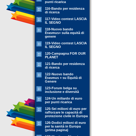
punti ricarica
116-Bando per residenza
di ricerca
117-Video contest LASCIA
IL SEGNO
118-Nuovo bando
Erasmus+ sulla equità di
genere
119-Video contest LASCIA
IL SEGNO
120-Campagna FOR OUR
PLANET
121-Bando per residenza
di ricerca
122-Nuovo bando
Erasmus + su Equità di
Genere
123-Forum belga su
inclusione e diversità
124-Un miliardo di euro
per punti ricarica
125-Sei milioni di euro per
rafforzare le capacità di
protezione civile in Europa
126-Dodici milioni di euro
per la sanità in Europa
(prima pagina)