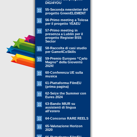
DIGI4YOU
55-Seconda newsletter del
progetto GreenELEMENT
56-Primo meeting a Tolosa
per il progetto YEAEU
57-Primo meeting in
presenza a Lublin per il
progetto Register BSS
Sector
58-Raccolta di casi studio
per Game4CoSkills
59-Premio Europeo “Carlo
Magno” della Gioventù
2024!
60-Conferenza UE sulla
musica
61-Piattaforma FilmEU
(prima pagina)
62-Seize the Summer con
Eures 2024
63-Bando MIUR su
assistenti di lingua
all'estero
64-Concorso RARE REELS
65-Valutazione Horizon
2020