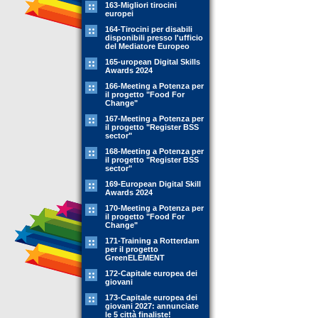
163-Migliori tirocini
europei
164-Tirocini per disabili
disponibili presso l'ufficio
del Mediatore Europeo
165-uropean Digital Skills
Awards 2024
166-Meeting a Potenza per
il progetto "Food For
Change"
167-Meeting a Potenza per
il progetto "Register BSS
sector"
168-Meeting a Potenza per
il progetto "Register BSS
sector"
169-European Digital Skill
Awards 2024
170-Meeting a Potenza per
il progetto "Food For
Change"
171-Training a Rotterdam
per il progetto
GreenELEMENT
172-Capitale europea dei
giovani
173-Capitale europea dei
giovani 2027: annunciate
le 5 città finaliste!