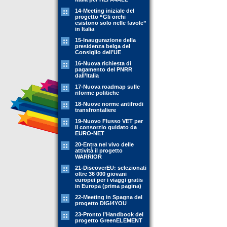
14-Meeting iniziale del
progetto “Gli orchi
esistono solo nelle favole”
in Italia
15-Inaugurazione della
presidenza belga del
Consiglio dell’UE
16-Nuova richiesta di
pagamento del PNRR
dall’Italia
17-Nuova roadmap sulle
riforme politiche
18-Nuove norme antifrodi
transfrontaliere
19-Nuovo Flusso VET per
il consorzio guidato da
EURO-NET
20-Entra nel vivo delle
attività il progetto
WARRIOR
21-DiscoverEU: selezionati
oltre 36 000 giovani
europei per i viaggi gratis
in Europa (prima pagina)
22-Meeting in Spagna del
progetto DIGI4YOU
23-Pronto l’Handbook del
progetto GreenELEMENT