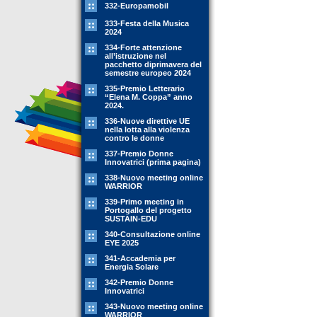
332-Europamobil
333-Festa della Musica
2024
334-Forte attenzione
all’istruzione nel
pacchetto diprimavera del
semestre europeo 2024
335-Premio Letterario
“Elena M. Coppa” anno
2024.
336-Nuove direttive UE
nella lotta alla violenza
contro le donne
337-Premio Donne
Innovatrici (prima pagina)
338-Nuovo meeting online
WARRIOR
339-Primo meeting in
Portogallo del progetto
SUSTAIN-EDU
340-Consultazione online
EYE 2025
341-Accademia per
Energia Solare
342-Premio Donne
Innovatrici
343-Nuovo meeting online
WARRIOR