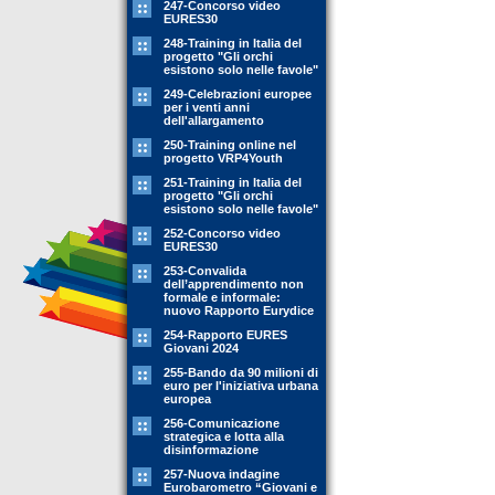
247-Concorso video
EURES30
248-Training in Italia del
progetto "Gli orchi
esistono solo nelle favole"
249-Celebrazioni europee
per i venti anni
dell'allargamento
250-Training online nel
progetto VRP4Youth
251-Training in Italia del
progetto "Gli orchi
esistono solo nelle favole"
252-Concorso video
EURES30
253-Convalida
dell’apprendimento non
formale e informale:
nuovo Rapporto Eurydice
254-Rapporto EURES
Giovani 2024
255-Bando da 90 milioni di
euro per l'iniziativa urbana
europea
256-Comunicazione
strategica e lotta alla
disinformazione
257-Nuova indagine
Eurobarometro “Giovani e