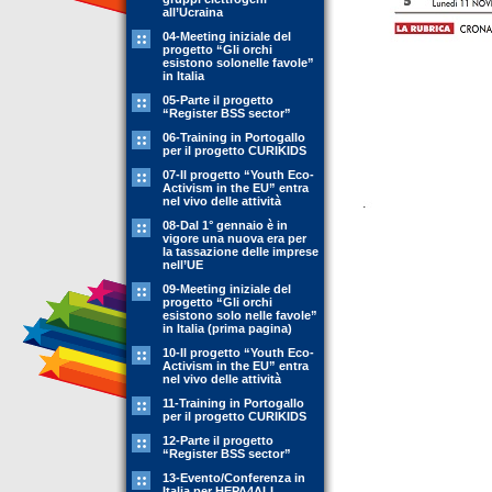
all’Ucraina
04-Meeting iniziale del
progetto “Gli orchi
esistono solonelle favole”
in Italia
05-Parte il progetto
“Register BSS sector”
06-Training in Portogallo
per il progetto CURIKIDS
07-Il progetto “Youth Eco-
Activism in the EU” entra
nel vivo delle attività
08-Dal 1° gennaio è in
vigore una nuova era per
la tassazione delle imprese
nell’UE
09-Meeting iniziale del
progetto “Gli orchi
esistono solo nelle favole”
in Italia (prima pagina)
10-Il progetto “Youth Eco-
Activism in the EU” entra
nel vivo delle attività
11-Training in Portogallo
per il progetto CURIKIDS
12-Parte il progetto
“Register BSS sector”
13-Evento/Conferenza in
Italia per HEPA4ALL