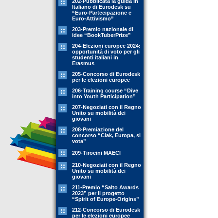
202-Pubblicata la guida in
Italiano di Eurodesk su
“Euro-Partecipazione e
Euro-Attivismo”
203-Premio nazionale di
idee “BookTuberPrize”
204-Elezioni europee 2024:
opportunità di voto per gli
studenti italiani in
Erasmus
205-Concorso di Eurodesk
per le elezioni europee
206-Training course “Dive
into Youth Participation”
207-Negoziati con il Regno
Unito su mobilità dei
giovani
208-Premiazione del
concorso “Ciak, Europa, si
vota”
209-Tirocini MAECI
210-Negoziati con il Regno
Unito su mobilità dei
giovani
211-Premio “Salto Awards
2023” per il progetto
“Spirit of Europe-Origins”
212-Concorso di Eurodesk
per le elezioni europee