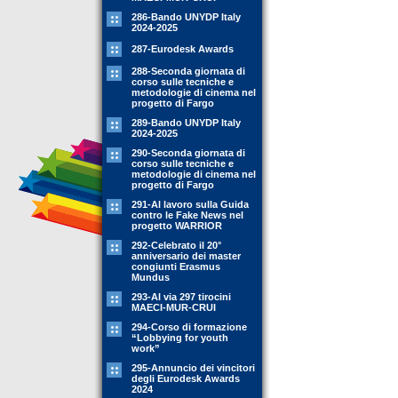
286-Bando UNYDP Italy
2024-2025
287-Eurodesk Awards
288-Seconda giornata di
corso sulle tecniche e
metodologie di cinema nel
progetto di Fargo
289-Bando UNYDP Italy
2024-2025
290-Seconda giornata di
corso sulle tecniche e
metodologie di cinema nel
progetto di Fargo
291-Al lavoro sulla Guida
contro le Fake News nel
progetto WARRIOR
292-Celebrato il 20°
anniversario dei master
congiunti Erasmus
Mundus
293-Al via 297 tirocini
MAECI-MUR-CRUI
294-Corso di formazione
“Lobbying for youth
work”
295-Annuncio dei vincitori
degli Eurodesk Awards
2024