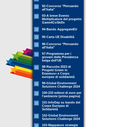
92-Concorso "Pensando
all'Italia"
93-A breve Evento
Moltiplicatore del progetto
Game4CoSkills
94-Bando AggregateEU
95-Carta UE Disabilità
96-Concorso "Pensando
all'Italia"
97-Programma per i
giovani della Presidenza
belga dell’UE
98-Raccolta 2023 di
Progetti Green in
Erasmus+ e Corpo
europeo di solidarietà
99-Global Environment
Solutions Challenge 2024
100-233 milioni di euro per
l'ambiente (prima pagina)
101-InfoDay su bando del
Corpo Europeo di
Solidarietà
102-Global Environment
Solutions Challenge 2024
103-Mappature strategie