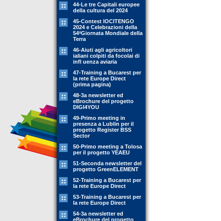
44-Le tre Capitali europee
della cultura del 2024
45-Contest IOCITENGO
2024 e Celebrazioni della
54ªGiornata Mondiale della
Terra
46-Aiuti agli agricoltori
ialiani colpiti da focolai di
infl uenza aviaria
47-Training a Bucarest per
la rete Europe Direct
(prima pagina)
48-3a newsletter ed
eBrochure del progetto
DIGI4YOU
49-Primo meeting in
presenza a Lublin per il
progetto Register BSS
Sector
50-Primo meeting a Tolosa
per il progetto YEAEU
51-Seconda newsletter del
progetto GreenELEMENT
52-Training a Bucarest per
la rete Europe Direct
53-Training a Bucarest per
la rete Europe Direct
54-3a newsletter ed
eBrochure del progetto