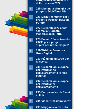
europee dell'inclusione e
della diversità 2024
225-Meeting a Marsiglia del
progetto Digi-Youth Kit
226-Moduli formativi per il
progetto Podcast para um
Futuro
227-Celebrata il 22 aprile
scorso la Giornata
Mondiale della Terra
228-Premio “Salto Awards
2023” per il progetto
“Spirit of Europe-Origins”
229-Webinar Erasmus+
Goes Digital
230-Più di un miliardo per
la ricerca
231-Celebrazioni europee
per i venti anno
dell'allargamento (prima
pagina)
232-Celebrazioni europee
per i venti anni
dell'allargamento
233-European Youth Event
in Italia
234-Video "Usa il tuo voto"
235-Maggiori eventi della