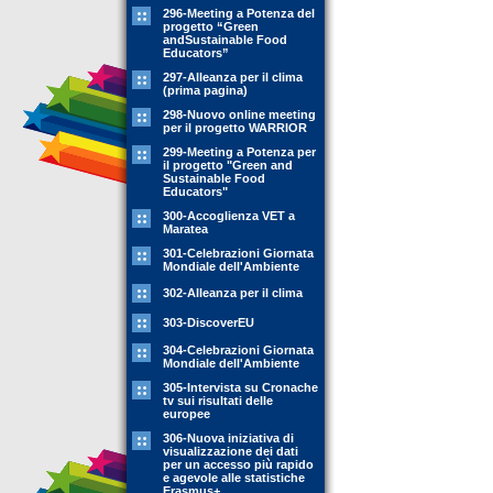
296-Meeting a Potenza del
progetto “Green
andSustainable Food
Educators”
297-Alleanza per il clima
(prima pagina)
298-Nuovo online meeting
per il progetto WARRIOR
299-Meeting a Potenza per
il progetto "Green and
Sustainable Food
Educators"
300-Accoglienza VET a
Maratea
301-Celebrazioni Giornata
Mondiale dell'Ambiente
302-Alleanza per il clima
303-DiscoverEU
304-Celebrazioni Giornata
Mondiale dell'Ambiente
305-Intervista su Cronache
tv sui risultati delle
europee
306-Nuova iniziativa di
visualizzazione dei dati
per un accesso più rapido
e agevole alle statistiche
Erasmus+