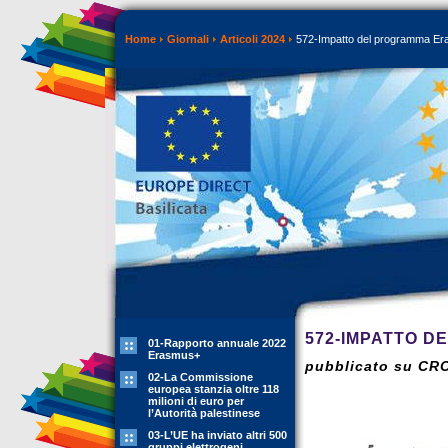
Home
Giornali
Articoli 2024
572-Impatto del programma Er
572-IMPATTO 
01-Rapporto annuale 2022
Erasmus+
pubblicato su CR
02-La Commissione
europea stanzia oltre 118
milioni di euro per
l’Autorità palestinese
03-L’UE ha inviato altri 500
gruppi elettrogeni