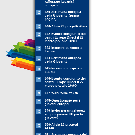
rafforzare la sanità
europea
139-Settimana europea
della Gioventù (prima
pagina)
140-Al via 28 progetti Alma
142-Evento congiunto dei
centri Europe Direct il 22
marzo p.v. alle 10:00
143-Incontro europeo a
Lauria
144-Settimana europea
della Gioventù
145-Incontro europeo a
Lauria
146-Evento congiunto dei
centri Europe Direct il 22
marzo p.v. alle 10:00
147-Work Wise Youth
148-Questionario per i
giovani europei
149-Invito per una ricerca
sui programmi UE per la
gioventù
150-Al via 28 progetti
ALMA
151-Settimana europea dei