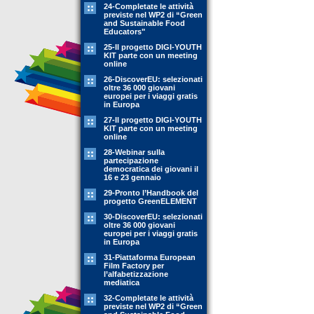
24-Completate le attività
previste nel WP2 di “Green
and Sustainable Food
Educators"
25-Il progetto DIGI-YOUTH
KIT parte con un meeting
online
26-DiscoverEU: selezionati
oltre 36 000 giovani
europei per i viaggi gratis
in Europa
27-Il progetto DIGI-YOUTH
KIT parte con un meeting
online
28-Webinar sulla
partecipazione
democratica dei giovani il
16 e 23 gennaio
29-Pronto l’Handbook del
progetto GreenELEMENT
30-DiscoverEU: selezionati
oltre 36 000 giovani
europei per i viaggi gratis
in Europa
31-Piattaforma European
Film Factory per
l’alfabetizzazione
mediatica
32-Completate le attività
previste nel WP2 di “Green