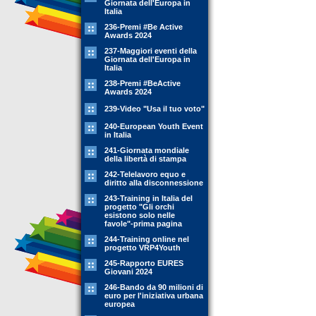
Giornata dell'Europa in
Italia
236-Premi #Be Active
Awards 2024
237-Maggiori eventi della
Giornata dell'Europa in
Italia
238-Premi #BeActive
Awards 2024
239-Video "Usa il tuo voto"
240-European Youth Event
in Italia
241-Giornata mondiale
della libertà di stampa
242-Telelavoro equo e
diritto alla disconnessione
243-Training in Italia del
progetto "Gli orchi
esistono solo nelle
favole"-prima pagina
244-Training online nel
progetto VRP4Youth
245-Rapporto EURES
Giovani 2024
246-Bando da 90 milioni di
euro per l'iniziativa urbana
europea