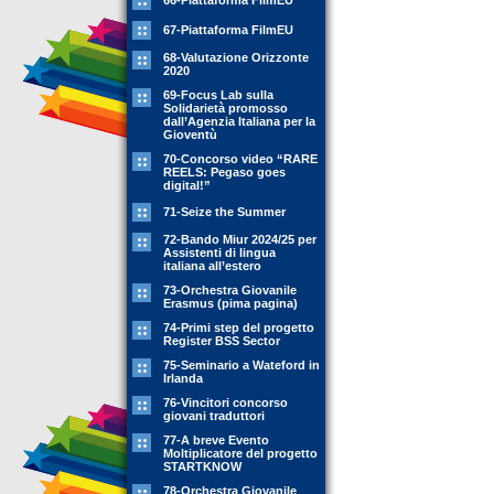
66-Piattaforma FilmEU
67-Piattaforma FilmEU
68-Valutazione Orizzonte
2020
69-Focus Lab sulla
Solidarietà promosso
dall’Agenzia Italiana per la
Gioventù
70-Concorso video “RARE
REELS: Pegaso goes
digital!”
71-Seize the Summer
72-Bando Miur 2024/25 per
Assistenti di lingua
italiana all’estero
73-Orchestra Giovanile
Erasmus (pima pagina)
74-Primi step del progetto
Register BSS Sector
75-Seminario a Wateford in
Irlanda
76-Vincitori concorso
giovani traduttori
77-A breve Evento
Moltiplicatore del progetto
STARTKNOW
78-Orchestra Giovanile