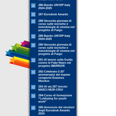
286-Bando UNYDP Italy
2024-2025
287-Eurodesk Awards
288-Seconda giornata di
corso sulle tecniche e
metodologie di cinema nel
progetto di Fargo
289-Bando UNYDP Italy
2024-2025
290-Seconda giornata di
corso sulle tecniche e
metodologie di cinema nel
progetto di Fargo
291-Al lavoro sulla Guida
contro le Fake News nel
progetto WARRIOR
292-Celebrato il 20°
anniversario dei master
congiunti Erasmus
Mundus
293-Al via 297 tirocini
MAECI-MUR-CRUI
294-Corso di formazione
“Lobbying for youth
work”
295-Annuncio dei vincitori
degli Eurodesk Awards
2024