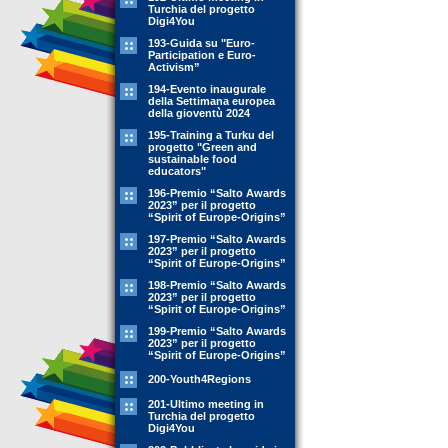
Turchia del progetto
Digi4You
193-Guida su "Euro-
Participation e Euro-
Activism”
194-Evento inaugurale
della Settimana europea
della gioventù 2024
195-Training a Turku del
progetto "Green and
sustainable food
educators"
196-Premio “Salto Awards
2023” per il progetto
“Spirit of Europe-Origins”
197-Premio “Salto Awards
2023” per il progetto
“Spirit of Europe-Origins”
198-Premio “Salto Awards
2023” per il progetto
“Spirit of Europe-Origins”
199-Premio “Salto Awards
2023” per il progetto
“Spirit of Europe-Origins”
200-Youth4Regions
201-Ultimo meeting in
Turchia del progetto
Digi4You