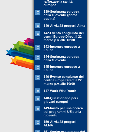
rafforzare la sanità
europea
139-Settimana europea
della Gioventù (prima
pagina)
140-Al via 28 progetti Alma
142-Evento congiunto dei
centri Europe Direct il 22
marzo p.v. alle 10:00
143-Incontro europeo a
Lauria
144-Settimana europea
della Gioventù
145-Incontro europeo a
Lauria
146-Evento congiunto dei
centri Europe Direct il 22
marzo p.v. alle 10:00
147-Work Wise Youth
148-Questionario per i
giovani europei
149-Invito per una ricerca
sui programmi UE per la
gioventù
150-Al via 28 progetti
ALMA
151-Settimana europea dei