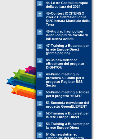
44-Le tre Capitali europee
della cultura del 2024
45-Contest IOCITENGO
2024 e Celebrazioni della
54ªGiornata Mondiale della
Terra
46-Aiuti agli agricoltori
ialiani colpiti da focolai di
infl uenza aviaria
47-Training a Bucarest per
la rete Europe Direct
(prima pagina)
48-3a newsletter ed
eBrochure del progetto
DIGI4YOU
49-Primo meeting in
presenza a Lublin per il
progetto Register BSS
Sector
50-Primo meeting a Tolosa
per il progetto YEAEU
51-Seconda newsletter del
progetto GreenELEMENT
52-Training a Bucarest per
la rete Europe Direct
53-Training a Bucarest per
la rete Europe Direct
54-3a newsletter ed
eBrochure del progetto