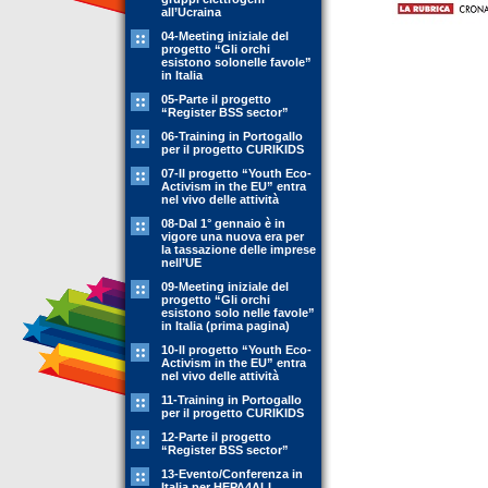
all’Ucraina
04-Meeting iniziale del
progetto “Gli orchi
esistono solonelle favole”
in Italia
05-Parte il progetto
“Register BSS sector”
06-Training in Portogallo
per il progetto CURIKIDS
07-Il progetto “Youth Eco-
Activism in the EU” entra
nel vivo delle attività
08-Dal 1° gennaio è in
vigore una nuova era per
la tassazione delle imprese
nell’UE
09-Meeting iniziale del
progetto “Gli orchi
esistono solo nelle favole”
in Italia (prima pagina)
10-Il progetto “Youth Eco-
Activism in the EU” entra
nel vivo delle attività
11-Training in Portogallo
per il progetto CURIKIDS
12-Parte il progetto
“Register BSS sector”
13-Evento/Conferenza in
Italia per HEPA4ALL