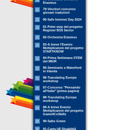
Erasmus
79-Vincitori concorso
giovani traduttori
80-Safe Internet Day 2024
81-Primi step del progetto
Register BSS Sector
82-Orchestra Erasmus
83-A breve l'Evento
Moltiplicatore del progetto
STARTKNOW
84-Prima Settimana STEM
del MIUR
85-Seminario a Waterford
in Irlanda
86-Translating Europe
workshop
87-Concorso "Pensando
all'Italia" (prima pagina)
88-Translating Europe
workshop
89-A breve Evento
Moltiplicatore del progetto
Game4CoSkills
90-Salto Green
91-Carta UE Disabilità