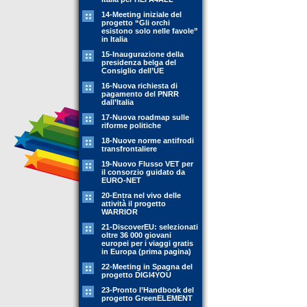
14-Meeting iniziale del
progetto “Gli orchi
esistono solo nelle favole”
in Italia
15-Inaugurazione della
presidenza belga del
Consiglio dell’UE
16-Nuova richiesta di
pagamento del PNRR
dall’Italia
17-Nuova roadmap sulle
riforme politiche
18-Nuove norme antifrodi
transfrontaliere
19-Nuovo Flusso VET per
il consorzio guidato da
EURO-NET
20-Entra nel vivo delle
attività il progetto
WARRIOR
21-DiscoverEU: selezionati
oltre 36 000 giovani
europei per i viaggi gratis
in Europa (prima pagina)
22-Meeting in Spagna del
progetto DIGI4YOU
23-Pronto l’Handbook del
progetto GreenELEMENT