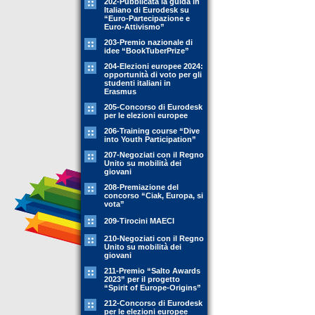
202-Pubblicata la guida in
Italiano di Eurodesk su
“Euro-Partecipazione e
Euro-Attivismo”
203-Premio nazionale di
idee “BookTuberPrize”
204-Elezioni europee 2024:
opportunità di voto per gli
studenti italiani in
Erasmus
205-Concorso di Eurodesk
per le elezioni europee
206-Training course “Dive
into Youth Participation”
207-Negoziati con il Regno
Unito su mobilità dei
giovani
208-Premiazione del
concorso “Ciak, Europa, si
vota”
209-Tirocini MAECI
210-Negoziati con il Regno
Unito su mobilità dei
giovani
211-Premio “Salto Awards
2023” per il progetto
“Spirit of Europe-Origins”
212-Concorso di Eurodesk
per le elezioni europee