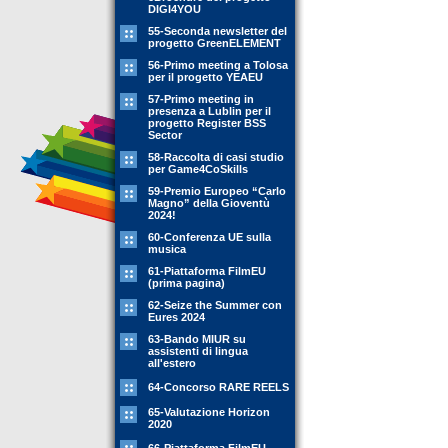
DIGI4YOU
55-Seconda newsletter del
progetto GreenELEMENT
56-Primo meeting a Tolosa
per il progetto YEAEU
57-Primo meeting in
presenza a Lublin per il
progetto Register BSS
Sector
58-Raccolta di casi studio
per Game4CoSkills
59-Premio Europeo “Carlo
Magno” della Gioventù
2024!
60-Conferenza UE sulla
musica
61-Piattaforma FilmEU
(prima pagina)
62-Seize the Summer con
Eures 2024
63-Bando MIUR su
assistenti di lingua
all'estero
64-Concorso RARE REELS
65-Valutazione Horizon
2020