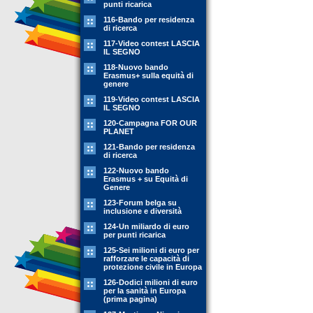
punti ricarica
116-Bando per residenza
di ricerca
117-Video contest LASCIA
IL SEGNO
118-Nuovo bando
Erasmus+ sulla equità di
genere
119-Video contest LASCIA
IL SEGNO
120-Campagna FOR OUR
PLANET
121-Bando per residenza
di ricerca
122-Nuovo bando
Erasmus + su Equità di
Genere
123-Forum belga su
inclusione e diversità
124-Un miliardo di euro
per punti ricarica
125-Sei milioni di euro per
rafforzare le capacità di
protezione civile in Europa
126-Dodici milioni di euro
per la sanità in Europa
(prima pagina)