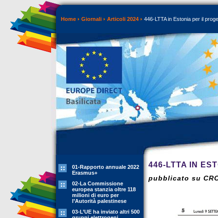
Home
Giornali
Articoli 2024
446-LTTA in Estonia per il pro
446-LTTA IN ES
01-Rapporto annuale 2022
Erasmus+
pubblicato su CR
02-La Commissione
europea stanzia oltre 118
milioni di euro per
l’Autorità palestinese
03-L’UE ha inviato altri 500
gruppi elettrogeni