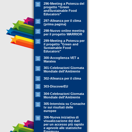
296-Meeting a Potenza del
progetto “Green
andSustainable Food
Educators”
297-Alleanza per il clima
(prima pagina)
298-Nuovo online meeting
per il progetto WARRIOR
299-Meeting a Potenza per
il progetto "Green and
Sustainable Food
Educators"
300-Accoglienza VET a
Maratea
301-Celebrazioni Giornata
Mondiale dell'Ambiente
302-Alleanza per il clima
303-DiscoverEU
304-Celebrazioni Giornata
Mondiale dell'Ambiente
305-Intervista su Cronache
tv sui risultati delle
europee
306-Nuova iniziativa di
visualizzazione dei dati
per un accesso più rapido
e agevole alle statistiche
Erasmus+