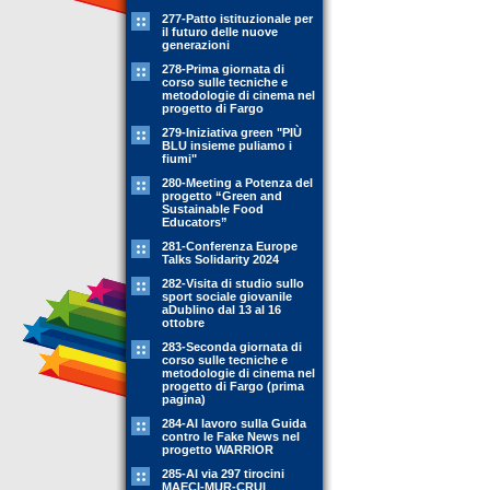
277-Patto istituzionale per
il futuro delle nuove
generazioni
278-Prima giornata di
corso sulle tecniche e
metodologie di cinema nel
progetto di Fargo
279-Iniziativa green "PIÙ
BLU insieme puliamo i
fiumi"
280-Meeting a Potenza del
progetto “Green and
Sustainable Food
Educators”
281-Conferenza Europe
Talks Solidarity 2024
282-Visita di studio sullo
sport sociale giovanile
aDublino dal 13 al 16
ottobre
283-Seconda giornata di
corso sulle tecniche e
metodologie di cinema nel
progetto di Fargo (prima
pagina)
284-Al lavoro sulla Guida
contro le Fake News nel
progetto WARRIOR
285-Al via 297 tirocini
MAECI-MUR-CRUI