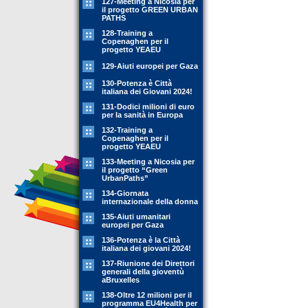
127-Meeting a Nicosia per
il progetto GREEN URBAN
PATHS
128-Training a
Copenaghen per il
progetto YEAEU
129-Aiuti europei per Gaza
130-Potenza è Città
italiana dei Giovani 2024!
131-Dodici milioni di euro
per la sanità in Europa
132-Training a
Copenaghen per il
progetto YEAEU
133-Meeting a Nicosia per
il progetto “Green
UrbanPaths”
134-Giornata
internazionale della donna
135-Aiuti umanitari
europei per Gaza
136-Potenza è la Città
italiana dei giovani 2024!
137-Riunione dei Direttori
generali della gioventù
aBruxelles
138-Oltre 12 milioni per il
programma EU4Health per