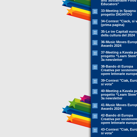
and Sustainable Food
Educators"
33-Meeting in Spagna 
progetto DIGI4YOU
34-Contest "Ciack, si 
(prima pagina)
35-Le tre Capitali eur
della cultura del 2024
36-Music Moves Euro
Awards 2024
37-Meeting a Kavala pe
progetto “Learn Stem
3a newsletter
38-Bando di Europa
Creativa per sostenere
opere letterarie europ
39-Contest "Ciak, Eur
si vota"
40-Meeting a Kavala pe
progetto “Learn Stem
3a newsletter
41-Music Moves Euro
Awards 2024
42-Bando di Europa
Creativa per sostenere
opere letterarie europ
43-Contest "Ciak, Eur
si vota"