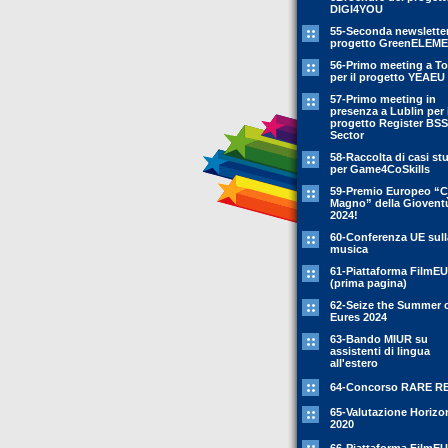
DIGI4YOU
55-Seconda newsletter
progetto GreenELEM
56-Primo meeting a To
per il progetto YEAEU
57-Primo meeting in
presenza a Lublin per i
progetto Register BSS
Sector
58-Raccolta di casi st
per Game4CoSkills
59-Premio Europeo “C
Magno” della Giovent
2024!
60-Conferenza UE sull
musica
61-Piattaforma FilmEU
(prima pagina)
62-Seize the Summer 
Eures 2024
63-Bando MIUR su
assistenti di lingua
all'estero
64-Concorso RARE R
65-Valutazione Horizo
2020