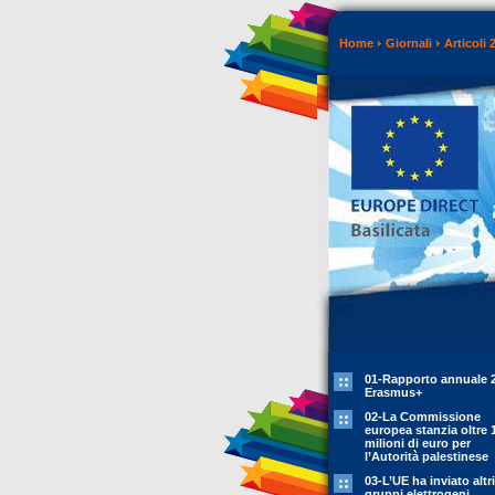
Home
Giornali
Articoli 
01-Rapporto annuale 
Erasmus+
02-La Commissione
europea stanzia oltre 
milioni di euro per
l’Autorità palestinese
03-L’UE ha inviato altr
gruppi elettrogeni