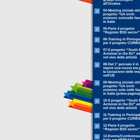
all’Ucraina
04-Meeting iniziale del
progetto “Gli orchi
esistono solonelle fav
in Italia
05-Parte il progetto
“Register BSS sector”
06-Training in Portoga
per il progetto CURIK
07-Il progetto “Youth 
Activism in the EU” en
nel vivo delle attività
08-Dal 1° gennaio è in
vigore una nuova era 
la tassazione delle im
nell’UE
09-Meeting iniziale del
progetto “Gli orchi
esistono solo nelle fa
in Italia (prima pagina)
10-Il progetto “Youth 
Activism in the EU” en
nel vivo delle attività
11-Training in Portoga
per il progetto CURIK
12-Parte il progetto
“Register BSS sector”
13-Evento/Conferenza
Italia per HEPA4ALL