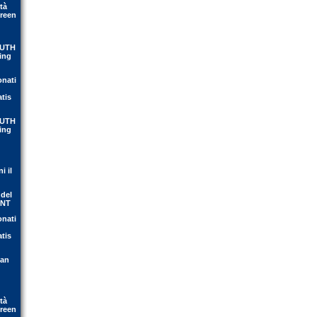
tà
Green
OUTH
ing
onati
atis
OUTH
ing
i il
 del
ENT
onati
atis
ean
tà
Green