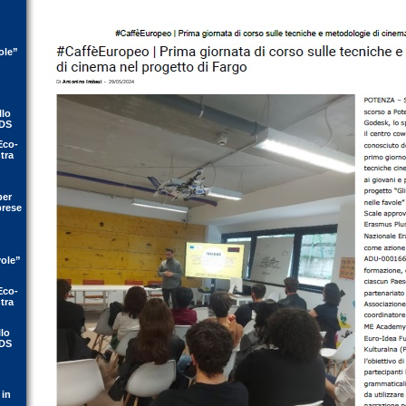
ole”
llo
IDS
Eco-
tra
per
prese
vole”
Eco-
tra
llo
IDS
 in