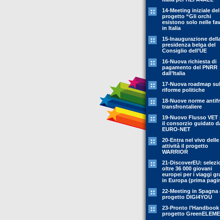
14-Meeting iniziale del
progetto “Gli orchi
esistono solo nelle fa
in Italia
15-Inaugurazione dell
presidenza belga del
Consiglio dell’UE
16-Nuova richiesta di
pagamento del PNRR
dall’Italia
17-Nuova roadmap sul
riforme politiche
18-Nuove norme antif
transfrontaliere
19-Nuovo Flusso VET 
il consorzio guidato d
EURO-NET
20-Entra nel vivo delle
attività il progetto
WARRIOR
21-DiscoverEU: selezi
oltre 36 000 giovani
europei per i viaggi gr
in Europa (prima pagi
22-Meeting in Spagna 
progetto DIGI4YOU
23-Pronto l’Handbook
progetto GreenELEM