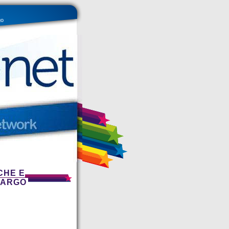
go
CHE E
FARGO