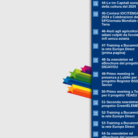
44-Le tre Capitali eur
della cultura del 2024
45-Contest IOCITENG
2024 e Celebrazioni de
54ªGiornata Mondiale 
Terra
46-Aiuti agli agricoltor
ialiani colpiti da focola
infl uenza aviaria
47-Training a Bucarest
la rete Europe Direct
(prima pagina)
48-3a newsletter ed
eBrochure del progett
DIGI4YOU
49-Primo meeting in
presenza a Lublin per i
progetto Register BSS
Sector
50-Primo meeting a To
per il progetto YEAEU
51-Seconda newsletter
progetto GreenELEM
52-Training a Bucarest
la rete Europe Direct
53-Training a Bucarest
la rete Europe Direct
54-3a newsletter ed
eBrochure del progett