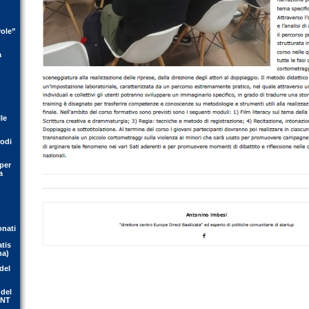
vole”
a
le
rodi
per
a
onati
atis
na)
del
 del
ENT