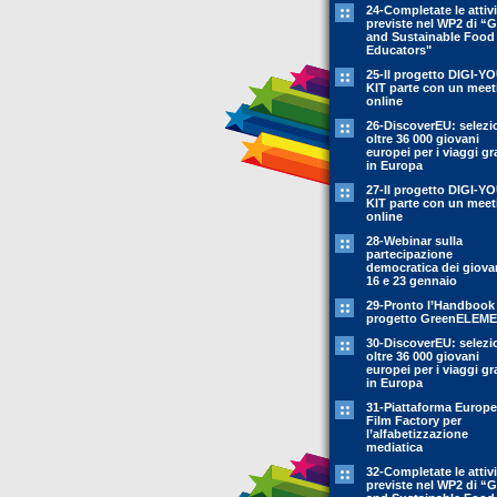
24-Completate le attivi
previste nel WP2 di “
and Sustainable Food
Educators"
25-Il progetto DIGI-Y
KIT parte con un meet
online
26-DiscoverEU: selezi
oltre 36 000 giovani
europei per i viaggi gr
in Europa
27-Il progetto DIGI-Y
KIT parte con un meet
online
28-Webinar sulla
partecipazione
democratica dei giovan
16 e 23 gennaio
29-Pronto l’Handbook
progetto GreenELEM
30-DiscoverEU: selezi
oltre 36 000 giovani
europei per i viaggi gr
in Europa
31-Piattaforma Europ
Film Factory per
l’alfabetizzazione
mediatica
32-Completate le attivi
previste nel WP2 di “