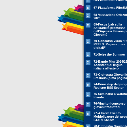
66-Piattaforma FilmEU
67-Piattaforma FilmEU
68-Valutazione Orizzo
2020
69-Focus Lab sulla
Solidarietà promosso
dall’Agenzia Italiana p
Gioventù
70-Concorso video “
REELS: Pegaso goes
digital!”
71-Seize the Summer
72-Bando Miur 2024/25
Assistenti di lingua
italiana all’estero
73-Orchestra Giovanil
Erasmus (pima pagina
74-Primi step del prog
Register BSS Sector
75-Seminario a Watefo
Irlanda
76-Vincitori concorso
giovani traduttori
77-A breve Evento
Moltiplicatore del pro
STARTKNOW
78-Orchestra Giovanil