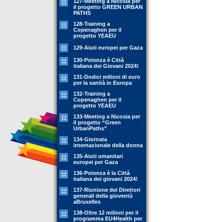
127-Meeting a Nicosia per
il progetto GREEN URBAN
PATHS
128-Training a
Copenaghen per il
progetto YEAEU
129-Aiuti europei per Gaza
130-Potenza è Città
italiana dei Giovani 2024!
131-Dodici milioni di euro
per la sanità in Europa
132-Training a
Copenaghen per il
progetto YEAEU
133-Meeting a Nicosia per
il progetto “Green
UrbanPaths”
134-Giornata
internazionale della donna
135-Aiuti umanitari
europei per Gaza
136-Potenza è la Città
italiana dei giovani 2024!
137-Riunione dei Direttori
generali della gioventù
aBruxelles
138-Oltre 12 milioni per il
programma EU4Health per