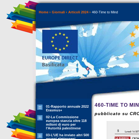
Home
Giornali
Articoli 2024
460-Time to Mind
460-TIME TO MI
01-Rapporto annuale 2022
Erasmus+
pubblicato su CR
02-La Commissione
europea stanzia oltre 118
milioni di euro per
l’Autorità palestinese
03-L’UE ha inviato altri 500
gruppi elettrogeni