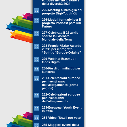
europee dell'inclusione e
della diversità 2024
225-Meeting a Marsiglia del
progetto Digi-Youth Kit
226-Moduli formativi per il
progetto Podcast para um
Futuro
227-Celebrata il 22 aprile
scorso la Giornata
Mondiale della Terra
228-Premio “Salto Awards
2023” per il progetto
“Spirit of Europe-Origins”
229-Webinar Erasmus+
Goes Digital
230-Più di un miliardo per
la ricerca
231-Celebrazioni europee
per i venti anno
dell'allargamento (prima
pagina)
232-Celebrazioni europee
per i venti anni
dell'allargamento
233-European Youth Event
in Italia
234-Video "Usa il tuo voto"
235-Maggiori eventi della