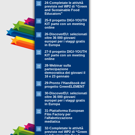
24-Completate le attività
previste nel WP2 di “Green
and Sustainable Food
Educators"
25-Il progetto DIGI-YOUTH
KIT parte con un meeting
online
26-DiscoverEU: selezionati
oltre 36 000 giovani
europei per i viaggi gratis
in Europa
27-Il progetto DIGI-YOUTH
KIT parte con un meeting
online
28-Webinar sulla
partecipazione
democratica dei giovani il
16 e 23 gennaio
29-Pronto l’Handbook del
progetto GreenELEMENT
30-DiscoverEU: selezionati
oltre 36 000 giovani
europei per i viaggi gratis
in Europa
31-Piattaforma European
Film Factory per
l’alfabetizzazione
mediatica
32-Completate le attività
previste nel WP2 di “Green