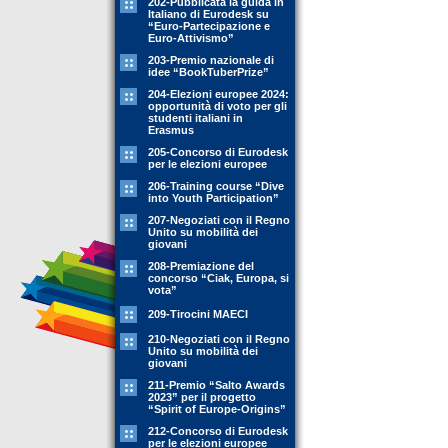
202-Pubblicata la guida in
Italiano di Eurodesk su
“Euro-Partecipazione e
Euro-Attivismo”
203-Premio nazionale di
idee “BookTuberPrize”
204-Elezioni europee 2024:
opportunità di voto per gli
studenti italiani in
Erasmus
205-Concorso di Eurodesk
per le elezioni europee
206-Training course “Dive
into Youth Participation”
207-Negoziati con il Regno
Unito su mobilità dei
giovani
208-Premiazione del
concorso “Ciak, Europa, si
vota”
209-Tirocini MAECI
210-Negoziati con il Regno
Unito su mobilità dei
giovani
211-Premio “Salto Awards
2023” per il progetto
“Spirit of Europe-Origins”
212-Concorso di Eurodesk
per le elezioni europee