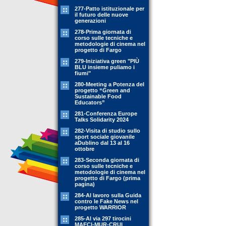
277-Patto istituzionale per
il futuro delle nuove
generazioni
278-Prima giornata di
corso sulle tecniche e
metodologie di cinema nel
progetto di Fargo
279-Iniziativa green "PIÙ
BLU insieme puliamo i
fiumi"
280-Meeting a Potenza del
progetto “Green and
Sustainable Food
Educators”
281-Conferenza Europe
Talks Solidarity 2024
282-Visita di studio sullo
sport sociale giovanile
aDublino dal 13 al 16
ottobre
283-Seconda giornata di
corso sulle tecniche e
metodologie di cinema nel
progetto di Fargo (prima
pagina)
284-Al lavoro sulla Guida
contro le Fake News nel
progetto WARRIOR
285-Al via 297 tirocini
MAECI-MUR-CRUI