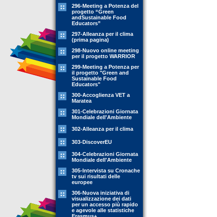
296-Meeting a Potenza del
progetto “Green
andSustainable Food
Educators”
297-Alleanza per il clima
(prima pagina)
298-Nuovo online meeting
per il progetto WARRIOR
299-Meeting a Potenza per
il progetto "Green and
Sustainable Food
Educators"
300-Accoglienza VET a
Maratea
301-Celebrazioni Giornata
Mondiale dell'Ambiente
302-Alleanza per il clima
303-DiscoverEU
304-Celebrazioni Giornata
Mondiale dell'Ambiente
305-Intervista su Cronache
tv sui risultati delle
europee
306-Nuova iniziativa di
visualizzazione dei dati
per un accesso più rapido
e agevole alle statistiche
Erasmus+