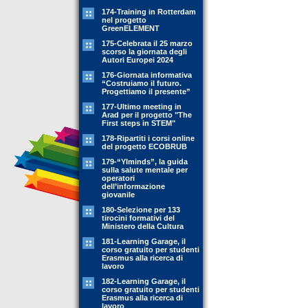
174-Training in Rotterdam
nel progetto
GreenELEMENT
175-Celebrata il 25 marzo
scorso la giornata degli
Autori Europei 2024
176-Giornata informativa
“Costruiamo il futuro.
Progettiamo il presente”
177-Ultimo meeting in
Arad per il progetto "The
First steps in STEM"
178-Ripartiti i corsi online
del progetto ECOBRUB
179-“YIminds”, la guida
sulla salute mentale per
operatori
dell’informazione
giovanile
180-Selezione per 133
tirocini formativi del
Ministero della Cultura
181-Learning Garage, il
corso gratuito per studenti
Erasmus alla ricerca di
lavoro
182-Learning Garage, il
corso gratuito per studenti
Erasmus alla ricerca di
lavoro