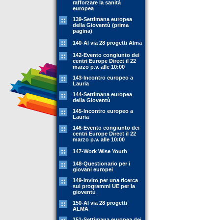
rafforzare la sanità
europea
139-Settimana europea
della Gioventù (prima
pagina)
140-Al via 28 progetti Alma
142-Evento congiunto dei
centri Europe Direct il 22
marzo p.v. alle 10:00
143-Incontro europeo a
Lauria
144-Settimana europea
della Gioventù
145-Incontro europeo a
Lauria
146-Evento congiunto dei
centri Europe Direct il 22
marzo p.v. alle 10:00
147-Work Wise Youth
148-Questionario per i
giovani europei
149-Invito per una ricerca
sui programmi UE per la
gioventù
150-Al via 28 progetti
ALMA
151-Settimana europea dei