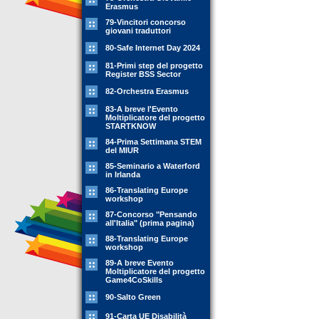
Erasmus
79-Vincitori concorso
giovani traduttori
80-Safe Internet Day 2024
81-Primi step del progetto
Register BSS Sector
82-Orchestra Erasmus
83-A breve l'Evento
Moltiplicatore del progetto
STARTKNOW
84-Prima Settimana STEM
del MIUR
85-Seminario a Waterford
in Irlanda
86-Translating Europe
workshop
87-Concorso "Pensando
all'Italia" (prima pagina)
88-Translating Europe
workshop
89-A breve Evento
Moltiplicatore del progetto
Game4CoSkills
90-Salto Green
91-Carta UE Disabilità