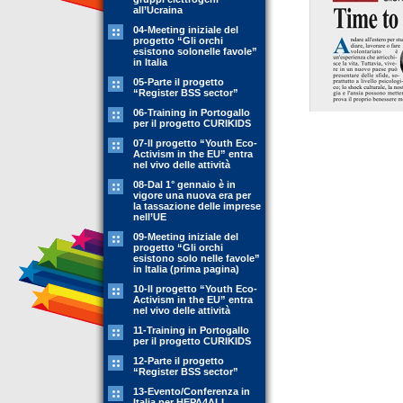
all’Ucraina
04-Meeting iniziale del
progetto “Gli orchi
esistono solonelle favole”
in Italia
05-Parte il progetto
“Register BSS sector”
06-Training in Portogallo
per il progetto CURIKIDS
07-Il progetto “Youth Eco-
Activism in the EU” entra
nel vivo delle attività
08-Dal 1° gennaio è in
vigore una nuova era per
la tassazione delle imprese
nell’UE
09-Meeting iniziale del
progetto “Gli orchi
esistono solo nelle favole”
in Italia (prima pagina)
10-Il progetto “Youth Eco-
Activism in the EU” entra
nel vivo delle attività
11-Training in Portogallo
per il progetto CURIKIDS
12-Parte il progetto
“Register BSS sector”
13-Evento/Conferenza in
Italia per HEPA4ALL