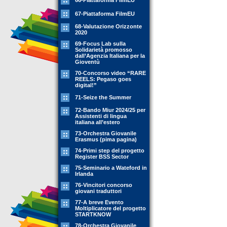
66-Piattaforma FilmEU
67-Piattaforma FilmEU
68-Valutazione Orizzonte
2020
69-Focus Lab sulla
Solidarietà promosso
dall’Agenzia Italiana per la
Gioventù
70-Concorso video “RARE
REELS: Pegaso goes
digital!”
71-Seize the Summer
72-Bando Miur 2024/25 per
Assistenti di lingua
italiana all’estero
73-Orchestra Giovanile
Erasmus (pima pagina)
74-Primi step del progetto
Register BSS Sector
75-Seminario a Wateford in
Irlanda
76-Vincitori concorso
giovani traduttori
77-A breve Evento
Moltiplicatore del progetto
STARTKNOW
78-Orchestra Giovanile