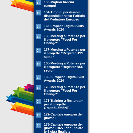
163-Migliori tirocini
europei
164-Tirocini per disabili
disponibili presso l'ufficio
del Mediatore Europeo
165-uropean Digital Skills
Awards 2024
166-Meeting a Potenza per
il progetto "Food For
Change"
167-Meeting a Potenza per
il progetto "Register BSS
sector"
168-Meeting a Potenza per
il progetto "Register BSS
sector"
169-European Digital Skill
Awards 2024
170-Meeting a Potenza per
il progetto "Food For
Change"
171-Training a Rotterdam
per il progetto
GreenELEMENT
172-Capitale europea dei
giovani
173-Capitale europea dei
giovani 2027: annunciate
le 5 città finaliste!