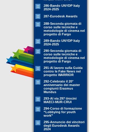
286-Bando UNYDP Italy
2024-2025
287-Eurodesk Awards
288-Seconda giornata di
corso sulle tecniche e
metodologie di cinema nel
progetto di Fargo
289-Bando UNYDP Italy
2024-2025
290-Seconda giornata di
corso sulle tecniche e
metodologie di cinema nel
progetto di Fargo
291-Al lavoro sulla Guida
contro le Fake News nel
progetto WARRIOR
292-Celebrato il 20°
anniversario dei master
congiunti Erasmus
Mundus
293-Al via 297 tirocini
MAECI-MUR-CRUI
294-Corso di formazione
“Lobbying for youth
work”
295-Annuncio dei vincitori
degli Eurodesk Awards
2024