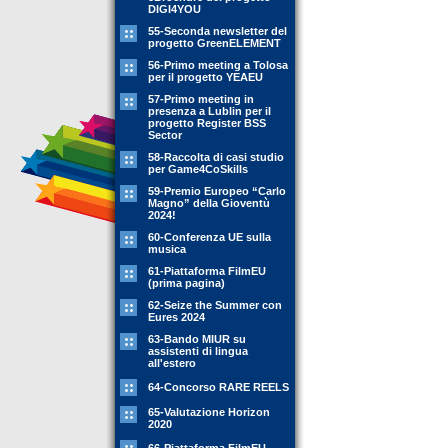
DIGI4YOU
55-Seconda newsletter del
progetto GreenELEMENT
56-Primo meeting a Tolosa
per il progetto YEAEU
57-Primo meeting in
presenza a Lublin per il
progetto Register BSS
Sector
58-Raccolta di casi studio
per Game4CoSkills
59-Premio Europeo “Carlo
Magno” della Gioventù
2024!
60-Conferenza UE sulla
musica
61-Piattaforma FilmEU
(prima pagina)
62-Seize the Summer con
Eures 2024
63-Bando MIUR su
assistenti di lingua
all'estero
64-Concorso RARE REELS
65-Valutazione Horizon
2020