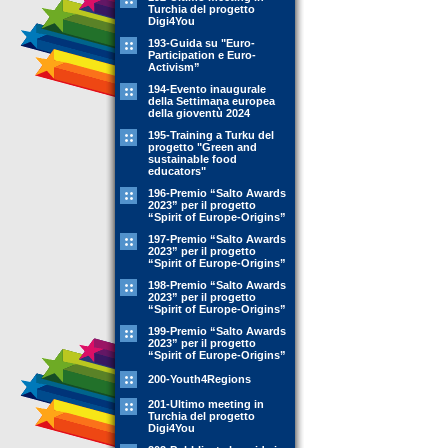
Turchia del progetto
Digi4You
193-Guida su "Euro-
Participation e Euro-
Activism”
194-Evento inaugurale
della Settimana europea
della gioventù 2024
195-Training a Turku del
progetto "Green and
sustainable food
educators"
196-Premio “Salto Awards
2023” per il progetto
“Spirit of Europe-Origins”
197-Premio “Salto Awards
2023” per il progetto
“Spirit of Europe-Origins”
198-Premio “Salto Awards
2023” per il progetto
“Spirit of Europe-Origins”
199-Premio “Salto Awards
2023” per il progetto
“Spirit of Europe-Origins”
200-Youth4Regions
201-Ultimo meeting in
Turchia del progetto
Digi4You