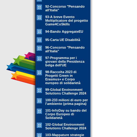
92-Concorso "Pensando
all'Italia"
93-A breve Evento
Moltiplicatore del progetto
Game4CoSkills
94-Bando AggregateEU
95-Carta UE Disabilità
96-Concorso "Pensando
all'Italia"
97-Programma per i
giovani della Presidenza
belga dell’UE
98-Raccolta 2023 di
Progetti Green in
Erasmus+ e Corpo
europeo di solidarietà
99-Global Environment
Solutions Challenge 2024
100-233 milioni di euro per
l'ambiente (prima pagina)
101-InfoDay su bando del
Corpo Europeo di
Solidarietà
102-Global Environment
Solutions Challenge 2024
103-Mappature strategie