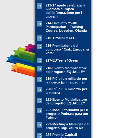
213-17 aprile celebrata la
Giornata europea
dell’informazione per i
giovani
214-Dive into Youth
Participation – Training
Course, Luesden, Olanda
215-Tirocini MAECI
216-Premiazione del
concorso “Ciak, Europa, si
vota”
217-EUTeens4Green
218-Evento Moltiplicatore
del progetto EQUALLEY
219-Più di un miliardo per
la ricerca (prima pagina)
220-Più di un miliardo per
la ricerca
221-Evento Moltiplicatore
del progetto EQUALLEY
222-Moduli formativi per il
progetto Podcast para um
Futuro
223-Meeting a Marsiglia del
progetto Digi-Youth Kit
224-Premio Capitali