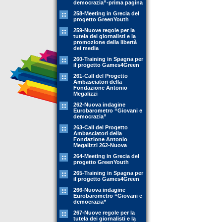
democrazia”-prima pagina
258-Meeting in Grecia del
progetto GreenYouth
259-Nuove regole per la
tutela dei giornalisti e la
promozione della libertà
dei media
260-Training in Spagna per
il progetto Games4Green
261-Call del Progetto
Ambasciatori della
Fondazione Antonio
Megalizzi
262-Nuova indagine
Eurobarometro “Giovani e
democrazia”
263-Call del Progetto
Ambasciatori della
Fondazione Antonio
Megalizzi 262-Nuova
264-Meeting in Grecia del
progetto GreenYouth
265-Training in Spagna per
il progetto Games4Green
266-Nuova indagine
Eurobarometro “Giovani e
democrazia”
267-Nuove regole per la
tutela dei giornalisti e la