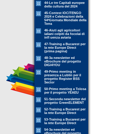
44-Le tre Capitali europee
della cultura del 2024
45-Contest IOCITENGO
2024 e Celebrazioni della
54ªGiornata Mondiale della
Terra
46-Aiuti agli agricoltori
ialiani colpiti da focolai di
infl uenza aviaria
47-Training a Bucarest per
la rete Europe Direct
(prima pagina)
48-3a newsletter ed
eBrochure del progetto
DIGI4YOU
49-Primo meeting in
presenza a Lublin per il
progetto Register BSS
Sector
50-Primo meeting a Tolosa
per il progetto YEAEU
51-Seconda newsletter del
progetto GreenELEMENT
52-Training a Bucarest per
la rete Europe Direct
53-Training a Bucarest per
la rete Europe Direct
54-3a newsletter ed
eBrochure del progetto