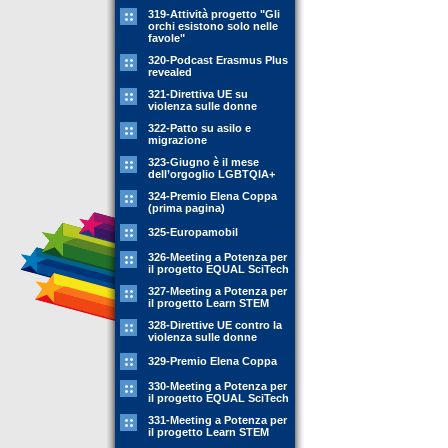
319-Attività progetto "Gli
orchi esistono solo nelle
favole"
320-Podcast Erasmus Plus
revealed
321-Direttiva UE su
violenza sulle donne
322-Patto su asilo e
migrazione
323-Giugno è il mese
dell’orgoglio LGBTQIA+
324-Premio Elena Coppa
(prima pagina)
325-Europamobil
326-Meeting a Potenza per
il progetto EQUAL SciTech
327-Meeting a Potenza per
il progetto Learn STEM
328-Direttive UE contro la
violenza sulle donne
329-Premio Elena Coppa
330-Meeting a Potenza per
il progetto EQUAL SciTech
331-Meeting a Potenza per
il progetto Learn STEM