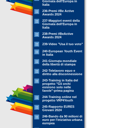
Giornata dell'Europa in
Italia
236-Premi #Be Active
Awards 2024
237-Maggiori eventi della
Giornata dell'Europa in
Italia
238-Premi #BeActive
Awards 2024
239-Video "Usa il tuo voto"
240-European Youth Event
in Italia
241-Giornata mondiale
della libertà di stampa
242-Telelavoro equo e
diritto alla disconnessione
243-Training in Italia del
progetto "Gli orchi
esistono solo nelle
favole"-prima pagina
244-Training online nel
progetto VRP4Youth
245-Rapporto EURES
Giovani 2024
246-Bando da 90 milioni di
euro per l'iniziativa urbana
europea