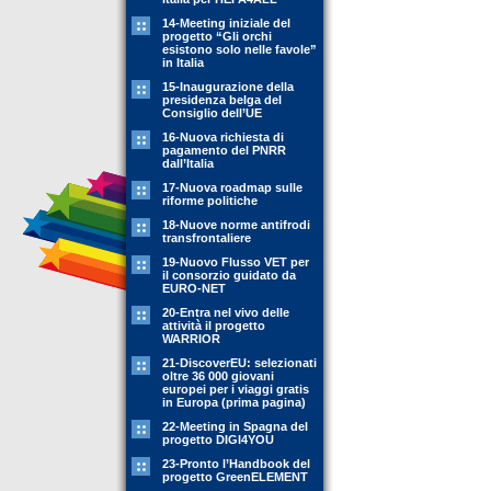
14-Meeting iniziale del
progetto “Gli orchi
esistono solo nelle favole”
in Italia
15-Inaugurazione della
presidenza belga del
Consiglio dell’UE
16-Nuova richiesta di
pagamento del PNRR
dall’Italia
17-Nuova roadmap sulle
riforme politiche
18-Nuove norme antifrodi
transfrontaliere
19-Nuovo Flusso VET per
il consorzio guidato da
EURO-NET
20-Entra nel vivo delle
attività il progetto
WARRIOR
21-DiscoverEU: selezionati
oltre 36 000 giovani
europei per i viaggi gratis
in Europa (prima pagina)
22-Meeting in Spagna del
progetto DIGI4YOU
23-Pronto l’Handbook del
progetto GreenELEMENT