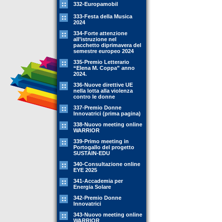
332-Europamobil
333-Festa della Musica
2024
334-Forte attenzione
all’istruzione nel
pacchetto diprimavera del
semestre europeo 2024
335-Premio Letterario
“Elena M. Coppa” anno
2024.
336-Nuove direttive UE
nella lotta alla violenza
contro le donne
337-Premio Donne
Innovatrici (prima pagina)
338-Nuovo meeting online
WARRIOR
339-Primo meeting in
Portogallo del progetto
SUSTAIN-EDU
340-Consultazione online
EYE 2025
341-Accademia per
Energia Solare
342-Premio Donne
Innovatrici
343-Nuovo meeting online
WARRIOR