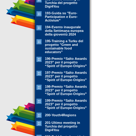
Turchia del progetto
Digi4You
193-Guida su "Euro-
Participation e Euro-
Activism”
194-Evento inaugurale
della Settimana europea
della gioventù 2024
195-Training a Turku del
progetto "Green and
sustainable food
educators"
196-Premio “Salto Awards
2023” per il progetto
“Spirit of Europe-Origins”
197-Premio “Salto Awards
2023” per il progetto
“Spirit of Europe-Origins”
198-Premio “Salto Awards
2023” per il progetto
“Spirit of Europe-Origins”
199-Premio “Salto Awards
2023” per il progetto
“Spirit of Europe-Origins”
200-Youth4Regions
201-Ultimo meeting in
Turchia del progetto
Digi4You