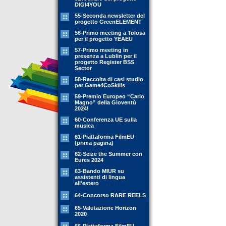
DIGI4YOU
55-Seconda newsletter del
progetto GreenELEMENT
56-Primo meeting a Tolosa
per il progetto YEAEU
57-Primo meeting in
presenza a Lublin per il
progetto Register BSS
Sector
58-Raccolta di casi studio
per Game4CoSkills
59-Premio Europeo “Carlo
Magno” della Gioventù
2024!
60-Conferenza UE sulla
musica
61-Piattaforma FilmEU
(prima pagina)
62-Seize the Summer con
Eures 2024
63-Bando MIUR su
assistenti di lingua
all'estero
64-Concorso RARE REELS
65-Valutazione Horizon
2020