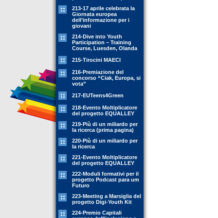
213-17 aprile celebrata la
Giornata europea
dell’informazione per i
giovani
214-Dive into Youth
Participation – Training
Course, Luesden, Olanda
215-Tirocini MAECI
216-Premiazione del
concorso “Ciak, Europa, si
vota”
217-EUTeens4Green
218-Evento Moltiplicatore
del progetto EQUALLEY
219-Più di un miliardo per
la ricerca (prima pagina)
220-Più di un miliardo per
la ricerca
221-Evento Moltiplicatore
del progetto EQUALLEY
222-Moduli formativi per il
progetto Podcast para um
Futuro
223-Meeting a Marsiglia del
progetto Digi-Youth Kit
224-Premio Capitali