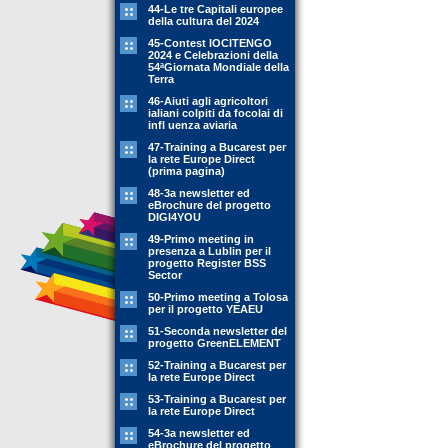
44-Le tre Capitali europee
della cultura del 2024
45-Contest IOCITENGO
2024 e Celebrazioni della
54ªGiornata Mondiale della
Terra
46-Aiuti agli agricoltori
ialiani colpiti da focolai di
infl uenza aviaria
47-Training a Bucarest per
la rete Europe Direct
(prima pagina)
48-3a newsletter ed
eBrochure del progetto
DIGI4YOU
49-Primo meeting in
presenza a Lublin per il
progetto Register BSS
Sector
50-Primo meeting a Tolosa
per il progetto YEAEU
51-Seconda newsletter del
progetto GreenELEMENT
52-Training a Bucarest per
la rete Europe Direct
53-Training a Bucarest per
la rete Europe Direct
54-3a newsletter ed
eBrochure del progetto