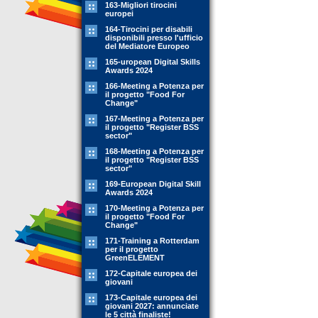
163-Migliori tirocini
europei
164-Tirocini per disabili
disponibili presso l'ufficio
del Mediatore Europeo
165-uropean Digital Skills
Awards 2024
166-Meeting a Potenza per
il progetto "Food For
Change"
167-Meeting a Potenza per
il progetto "Register BSS
sector"
168-Meeting a Potenza per
il progetto "Register BSS
sector"
169-European Digital Skill
Awards 2024
170-Meeting a Potenza per
il progetto "Food For
Change"
171-Training a Rotterdam
per il progetto
GreenELEMENT
172-Capitale europea dei
giovani
173-Capitale europea dei
giovani 2027: annunciate
le 5 città finaliste!