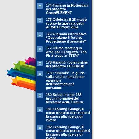
174-Training in Rotterdam
nel progetto
GreenELEMENT
175-Celebrata il 25 marzo
scorso la giornata degli
Autori Europei 2024
176-Giornata informativa
“Costruiamo il futuro.
Progettiamo il presente”
177-Ultimo meeting in
Arad per il progetto "The
First steps in STEM"
178-Ripartiti i corsi online
del progetto ECOBRUB
179-“YIminds”, la guida
sulla salute mentale per
operatori
dell’informazione
giovanile
180-Selezione per 133
tirocini formativi del
Ministero della Cultura
181-Learning Garage, il
corso gratuito per studenti
Erasmus alla ricerca di
lavoro
182-Learning Garage, il
corso gratuito per studenti
Erasmus alla ricerca di
lavoro