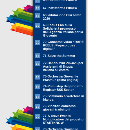
66-Piattaforma FilmEU
67-Piattaforma FilmEU
68-Valutazione Orizzonte
2020
69-Focus Lab sulla
Solidarietà promosso
dall’Agenzia Italiana per la
Gioventù
70-Concorso video “RARE
REELS: Pegaso goes
digital!”
71-Seize the Summer
72-Bando Miur 2024/25 per
Assistenti di lingua
italiana all’estero
73-Orchestra Giovanile
Erasmus (pima pagina)
74-Primi step del progetto
Register BSS Sector
75-Seminario a Wateford in
Irlanda
76-Vincitori concorso
giovani traduttori
77-A breve Evento
Moltiplicatore del progetto
STARTKNOW
78-Orchestra Giovanile