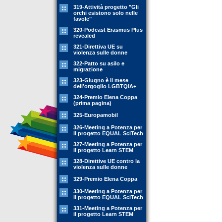
319-Attività progetto "Gli
orchi esistono solo nelle
favole"
320-Podcast Erasmus Plus
revealed
321-Direttiva UE su
violenza sulle donne
322-Patto su asilo e
migrazione
323-Giugno è il mese
dell’orgoglio LGBTQIA+
324-Premio Elena Coppa
(prima pagina)
325-Europamobil
326-Meeting a Potenza per
il progetto EQUAL SciTech
327-Meeting a Potenza per
il progetto Learn STEM
328-Direttive UE contro la
violenza sulle donne
329-Premio Elena Coppa
330-Meeting a Potenza per
il progetto EQUAL SciTech
331-Meeting a Potenza per
il progetto Learn STEM