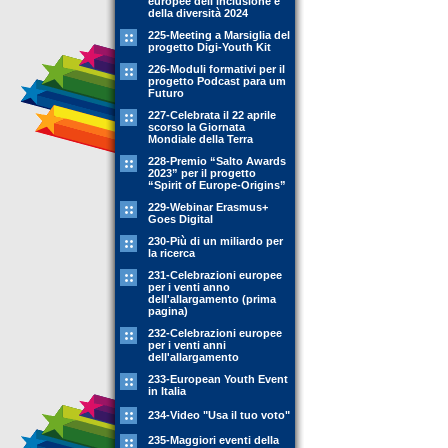
europee dell'inclusione e
della diversità 2024
225-Meeting a Marsiglia del
progetto Digi-Youth Kit
226-Moduli formativi per il
progetto Podcast para um
Futuro
227-Celebrata il 22 aprile
scorso la Giornata
Mondiale della Terra
228-Premio “Salto Awards
2023” per il progetto
“Spirit of Europe-Origins”
229-Webinar Erasmus+
Goes Digital
230-Più di un miliardo per
la ricerca
231-Celebrazioni europee
per i venti anno
dell'allargamento (prima
pagina)
232-Celebrazioni europee
per i venti anni
dell'allargamento
233-European Youth Event
in Italia
234-Video "Usa il tuo voto"
235-Maggiori eventi della