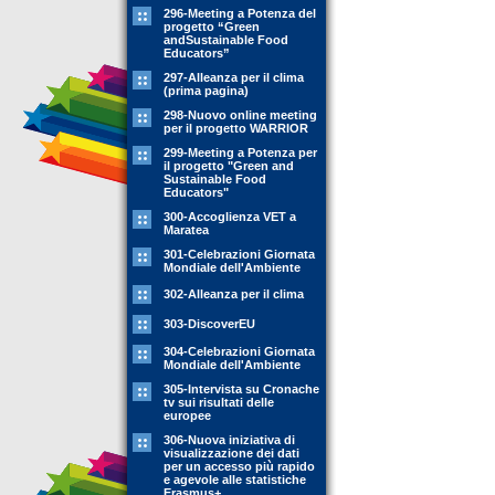
296-Meeting a Potenza del
progetto “Green
andSustainable Food
Educators”
297-Alleanza per il clima
(prima pagina)
298-Nuovo online meeting
per il progetto WARRIOR
299-Meeting a Potenza per
il progetto "Green and
Sustainable Food
Educators"
300-Accoglienza VET a
Maratea
301-Celebrazioni Giornata
Mondiale dell'Ambiente
302-Alleanza per il clima
303-DiscoverEU
304-Celebrazioni Giornata
Mondiale dell'Ambiente
305-Intervista su Cronache
tv sui risultati delle
europee
306-Nuova iniziativa di
visualizzazione dei dati
per un accesso più rapido
e agevole alle statistiche
Erasmus+