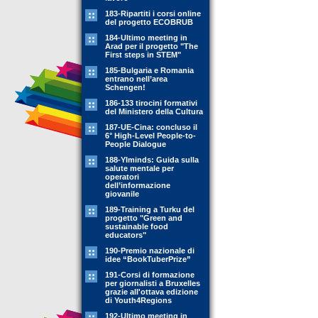
183-Ripartiti i corsi online
del progetto ECOBRUB
184-Ultimo meeting in
Arad per il progetto "The
First steps in STEM"
185-Bulgaria e Romania
entrano nell’area
Schengen!
186-133 tirocini formativi
del Ministero della Cultura
187-UE-Cina: concluso il
6° High-Level People-to-
People Dialogue
188-YIminds: Guida sulla
salute mentale per
operatori
dell’informazione
giovanile
189-Training a Turku del
progetto "Green and
sustainable food
educators"
190-Premio nazionale di
idee “BookTuberPrize”
191-Corsi di formazione
per giornalisti a Bruxelles
grazie all'ottava edizione
di Youth4Regions
192-Ultimo meeting in