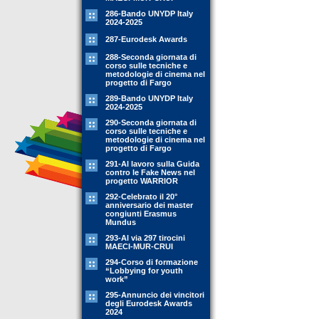
286-Bando UNYDP Italy
2024-2025
287-Eurodesk Awards
288-Seconda giornata di
corso sulle tecniche e
metodologie di cinema nel
progetto di Fargo
289-Bando UNYDP Italy
2024-2025
290-Seconda giornata di
corso sulle tecniche e
metodologie di cinema nel
progetto di Fargo
291-Al lavoro sulla Guida
contro le Fake News nel
progetto WARRIOR
292-Celebrato il 20°
anniversario dei master
congiunti Erasmus
Mundus
293-Al via 297 tirocini
MAECI-MUR-CRUI
294-Corso di formazione
“Lobbying for youth
work”
295-Annuncio dei vincitori
degli Eurodesk Awards
2024