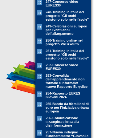
247-Concorso video
EURES30
248-Training in Italia del
progetto "Gli orchi
esistono solo nelle favole"
249-Celebrazioni europee
per i venti anni
dell'allargamento
250-Training online nel
progetto VRP4Youth
251-Training in Italia del
progetto "Gli orchi
esistono solo nelle favole"
252-Concorso video
EURES30
253-Convalida
dell’apprendimento non
formale e informale:
nuovo Rapporto Eurydice
254-Rapporto EURES
Giovani 2024
255-Bando da 90 milioni di
euro per l'iniziativa urbana
europea
256-Comunicazione
strategica e lotta alla
disinformazione
257-Nuova indagine
Eurobarometro “Giovani e