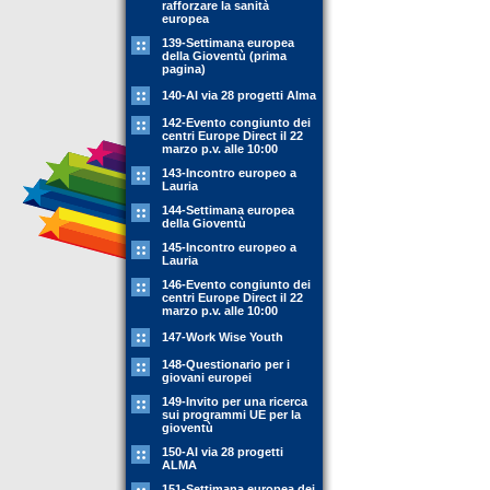
rafforzare la sanità
europea
139-Settimana europea
della Gioventù (prima
pagina)
140-Al via 28 progetti Alma
142-Evento congiunto dei
centri Europe Direct il 22
marzo p.v. alle 10:00
143-Incontro europeo a
Lauria
144-Settimana europea
della Gioventù
145-Incontro europeo a
Lauria
146-Evento congiunto dei
centri Europe Direct il 22
marzo p.v. alle 10:00
147-Work Wise Youth
148-Questionario per i
giovani europei
149-Invito per una ricerca
sui programmi UE per la
gioventù
150-Al via 28 progetti
ALMA
151-Settimana europea dei