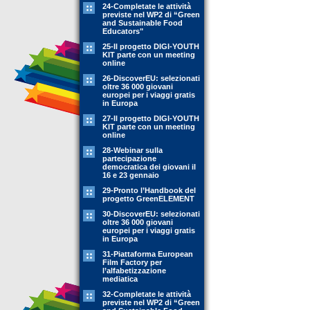
24-Completate le attività
previste nel WP2 di “Green
and Sustainable Food
Educators"
25-Il progetto DIGI-YOUTH
KIT parte con un meeting
online
26-DiscoverEU: selezionati
oltre 36 000 giovani
europei per i viaggi gratis
in Europa
27-Il progetto DIGI-YOUTH
KIT parte con un meeting
online
28-Webinar sulla
partecipazione
democratica dei giovani il
16 e 23 gennaio
29-Pronto l’Handbook del
progetto GreenELEMENT
30-DiscoverEU: selezionati
oltre 36 000 giovani
europei per i viaggi gratis
in Europa
31-Piattaforma European
Film Factory per
l’alfabetizzazione
mediatica
32-Completate le attività
previste nel WP2 di “Green