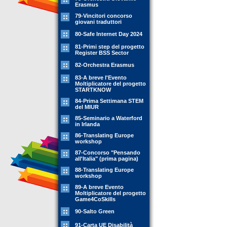
Erasmus
79-Vincitori concorso
giovani traduttori
80-Safe Internet Day 2024
81-Primi step del progetto
Register BSS Sector
82-Orchestra Erasmus
83-A breve l'Evento
Moltiplicatore del progetto
STARTKNOW
84-Prima Settimana STEM
del MIUR
85-Seminario a Waterford
in Irlanda
86-Translating Europe
workshop
87-Concorso "Pensando
all'Italia" (prima pagina)
88-Translating Europe
workshop
89-A breve Evento
Moltiplicatore del progetto
Game4CoSkills
90-Salto Green
91-Carta UE Disabilità