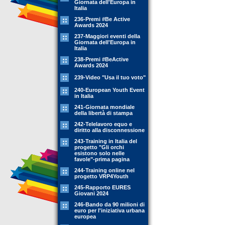
Giornata dell'Europa in
Italia
236-Premi #Be Active
Awards 2024
237-Maggiori eventi della
Giornata dell'Europa in
Italia
238-Premi #BeActive
Awards 2024
239-Video "Usa il tuo voto"
240-European Youth Event
in Italia
241-Giornata mondiale
della libertà di stampa
242-Telelavoro equo e
diritto alla disconnessione
243-Training in Italia del
progetto "Gli orchi
esistono solo nelle
favole"-prima pagina
244-Training online nel
progetto VRP4Youth
245-Rapporto EURES
Giovani 2024
246-Bando da 90 milioni di
euro per l'iniziativa urbana
europea