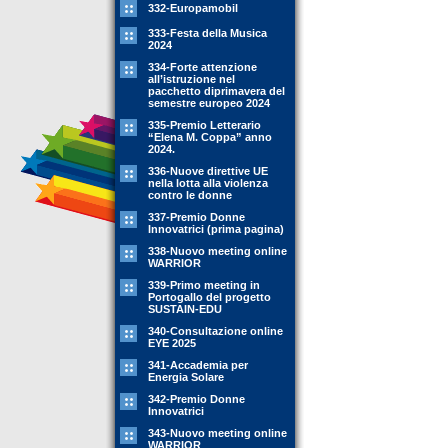
332-Europamobil
333-Festa della Musica
2024
334-Forte attenzione
all’istruzione nel
pacchetto diprimavera del
semestre europeo 2024
335-Premio Letterario
“Elena M. Coppa” anno
2024.
336-Nuove direttive UE
nella lotta alla violenza
contro le donne
337-Premio Donne
Innovatrici (prima pagina)
338-Nuovo meeting online
WARRIOR
339-Primo meeting in
Portogallo del progetto
SUSTAIN-EDU
340-Consultazione online
EYE 2025
341-Accademia per
Energia Solare
342-Premio Donne
Innovatrici
343-Nuovo meeting online
WARRIOR