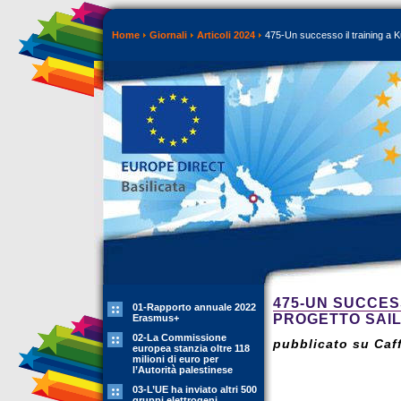
Home
Giornali
Articoli 2024
475-Un successo il training a 
475-UN SUCCES
01-Rapporto annuale 2022
PROGETTO SAIL
Erasmus+
02-La Commissione
pubblicato su Caff
europea stanzia oltre 118
milioni di euro per
l’Autorità palestinese
03-L’UE ha inviato altri 500
gruppi elettrogeni