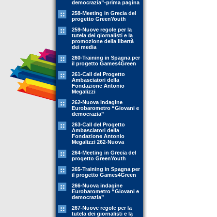
democrazia”-prima pagina
258-Meeting in Grecia del
progetto GreenYouth
259-Nuove regole per la
tutela dei giornalisti e la
promozione della libertà
dei media
260-Training in Spagna per
il progetto Games4Green
261-Call del Progetto
Ambasciatori della
Fondazione Antonio
Megalizzi
262-Nuova indagine
Eurobarometro “Giovani e
democrazia”
263-Call del Progetto
Ambasciatori della
Fondazione Antonio
Megalizzi 262-Nuova
264-Meeting in Grecia del
progetto GreenYouth
265-Training in Spagna per
il progetto Games4Green
266-Nuova indagine
Eurobarometro “Giovani e
democrazia”
267-Nuove regole per la
tutela dei giornalisti e la