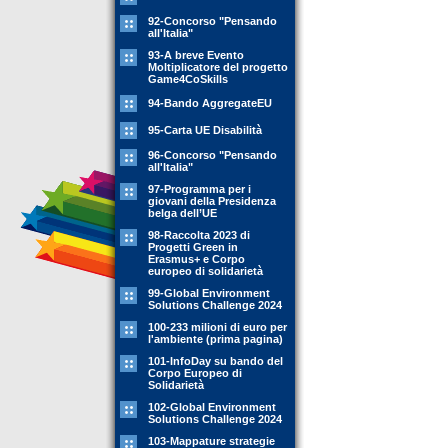
92-Concorso "Pensando
all'Italia"
93-A breve Evento
Moltiplicatore del progetto
Game4CoSkills
94-Bando AggregateEU
95-Carta UE Disabilità
96-Concorso "Pensando
all'Italia"
97-Programma per i
giovani della Presidenza
belga dell’UE
98-Raccolta 2023 di
Progetti Green in
Erasmus+ e Corpo
europeo di solidarietà
99-Global Environment
Solutions Challenge 2024
100-233 milioni di euro per
l'ambiente (prima pagina)
101-InfoDay su bando del
Corpo Europeo di
Solidarietà
102-Global Environment
Solutions Challenge 2024
103-Mappature strategie