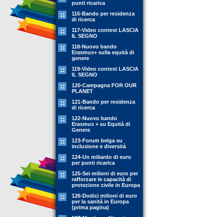
punti ricarica
116-Bando per residenza
di ricerca
117-Video contest LASCIA
IL SEGNO
118-Nuovo bando
Erasmus+ sulla equità di
genere
119-Video contest LASCIA
IL SEGNO
120-Campagna FOR OUR
PLANET
121-Bando per residenza
di ricerca
122-Nuovo bando
Erasmus + su Equità di
Genere
123-Forum belga su
inclusione e diversità
124-Un miliardo di euro
per punti ricarica
125-Sei milioni di euro per
rafforzare le capacità di
protezione civile in Europa
126-Dodici milioni di euro
per la sanità in Europa
(prima pagina)