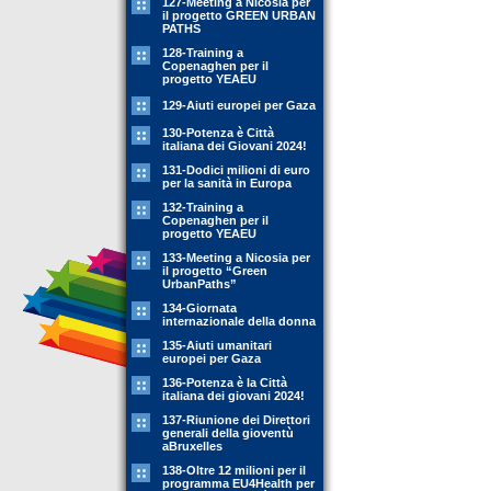
127-Meeting a Nicosia per
il progetto GREEN URBAN
PATHS
128-Training a
Copenaghen per il
progetto YEAEU
129-Aiuti europei per Gaza
130-Potenza è Città
italiana dei Giovani 2024!
131-Dodici milioni di euro
per la sanità in Europa
132-Training a
Copenaghen per il
progetto YEAEU
133-Meeting a Nicosia per
il progetto “Green
UrbanPaths”
134-Giornata
internazionale della donna
135-Aiuti umanitari
europei per Gaza
136-Potenza è la Città
italiana dei giovani 2024!
137-Riunione dei Direttori
generali della gioventù
aBruxelles
138-Oltre 12 milioni per il
programma EU4Health per