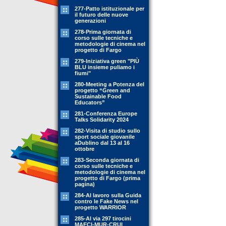
277-Patto istituzionale per
il futuro delle nuove
generazioni
278-Prima giornata di
corso sulle tecniche e
metodologie di cinema nel
progetto di Fargo
279-Iniziativa green "PIÙ
BLU insieme puliamo i
fiumi"
280-Meeting a Potenza del
progetto “Green and
Sustainable Food
Educators”
281-Conferenza Europe
Talks Solidarity 2024
282-Visita di studio sullo
sport sociale giovanile
aDublino dal 13 al 16
ottobre
283-Seconda giornata di
corso sulle tecniche e
metodologie di cinema nel
progetto di Fargo (prima
pagina)
284-Al lavoro sulla Guida
contro le Fake News nel
progetto WARRIOR
285-Al via 297 tirocini
MAECI-MUR-CRUI