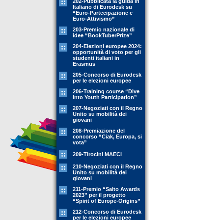
202-Pubblicata la guida in
Italiano di Eurodesk su
“Euro-Partecipazione e
Euro-Attivismo”
203-Premio nazionale di
idee “BookTuberPrize”
204-Elezioni europee 2024:
opportunità di voto per gli
studenti italiani in
Erasmus
205-Concorso di Eurodesk
per le elezioni europee
206-Training course “Dive
into Youth Participation”
207-Negoziati con il Regno
Unito su mobilità dei
giovani
208-Premiazione del
concorso “Ciak, Europa, si
vota”
209-Tirocini MAECI
210-Negoziati con il Regno
Unito su mobilità dei
giovani
211-Premio “Salto Awards
2023” per il progetto
“Spirit of Europe-Origins”
212-Concorso di Eurodesk
per le elezioni europee