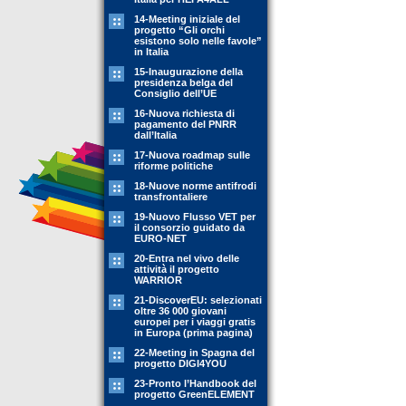
14-Meeting iniziale del
progetto “Gli orchi
esistono solo nelle favole”
in Italia
15-Inaugurazione della
presidenza belga del
Consiglio dell’UE
16-Nuova richiesta di
pagamento del PNRR
dall’Italia
17-Nuova roadmap sulle
riforme politiche
18-Nuove norme antifrodi
transfrontaliere
19-Nuovo Flusso VET per
il consorzio guidato da
EURO-NET
20-Entra nel vivo delle
attività il progetto
WARRIOR
21-DiscoverEU: selezionati
oltre 36 000 giovani
europei per i viaggi gratis
in Europa (prima pagina)
22-Meeting in Spagna del
progetto DIGI4YOU
23-Pronto l’Handbook del
progetto GreenELEMENT