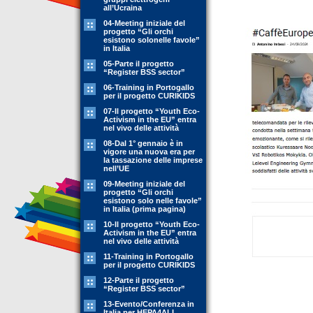
all’Ucraina
04-Meeting iniziale del
progetto “Gli orchi
esistono solonelle favole”
in Italia
05-Parte il progetto
“Register BSS sector”
06-Training in Portogallo
per il progetto CURIKIDS
07-Il progetto “Youth Eco-
Activism in the EU” entra
nel vivo delle attività
08-Dal 1° gennaio è in
vigore una nuova era per
la tassazione delle imprese
nell’UE
09-Meeting iniziale del
progetto “Gli orchi
esistono solo nelle favole”
in Italia (prima pagina)
10-Il progetto “Youth Eco-
Activism in the EU” entra
nel vivo delle attività
11-Training in Portogallo
per il progetto CURIKIDS
12-Parte il progetto
“Register BSS sector”
13-Evento/Conferenza in
Italia per HEPA4ALL