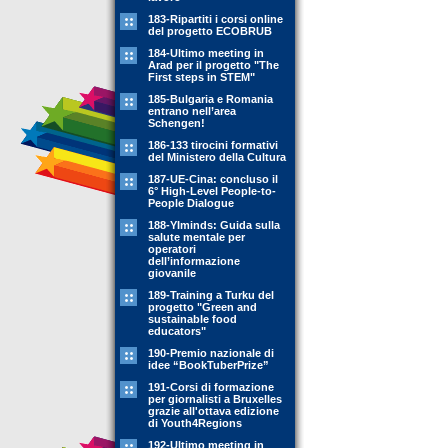
183-Ripartiti i corsi online
del progetto ECOBRUB
184-Ultimo meeting in
Arad per il progetto "The
First steps in STEM"
185-Bulgaria e Romania
entrano nell’area
Schengen!
186-133 tirocini formativi
del Ministero della Cultura
187-UE-Cina: concluso il
6° High-Level People-to-
People Dialogue
188-YIminds: Guida sulla
salute mentale per
operatori
dell’informazione
giovanile
189-Training a Turku del
progetto "Green and
sustainable food
educators"
190-Premio nazionale di
idee “BookTuberPrize”
191-Corsi di formazione
per giornalisti a Bruxelles
grazie all'ottava edizione
di Youth4Regions
192-Ultimo meeting in