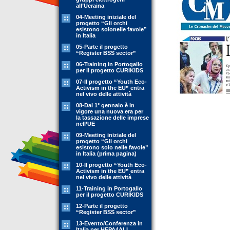
all’Ucraina
04-Meeting iniziale del
progetto “Gli orchi
esistono solonelle favole”
in Italia
05-Parte il progetto
“Register BSS sector”
06-Training in Portogallo
per il progetto CURIKIDS
07-Il progetto “Youth Eco-
Activism in the EU” entra
nel vivo delle attività
08-Dal 1° gennaio è in
vigore una nuova era per
la tassazione delle imprese
nell’UE
09-Meeting iniziale del
progetto “Gli orchi
esistono solo nelle favole”
in Italia (prima pagina)
10-Il progetto “Youth Eco-
Activism in the EU” entra
nel vivo delle attività
11-Training in Portogallo
per il progetto CURIKIDS
12-Parte il progetto
“Register BSS sector”
13-Evento/Conferenza in
Italia per HEPA4ALL