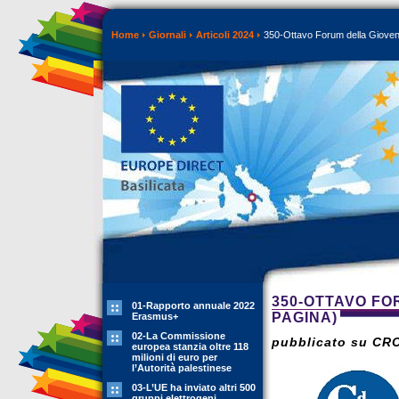
Home
Giornali
Articoli 2024
350-Ottavo Forum della Giovent
350-OTTAVO FO
01-Rapporto annuale 2022
PAGINA)
Erasmus+
02-La Commissione
pubblicato su CR
europea stanzia oltre 118
milioni di euro per
l’Autorità palestinese
03-L’UE ha inviato altri 500
gruppi elettrogeni