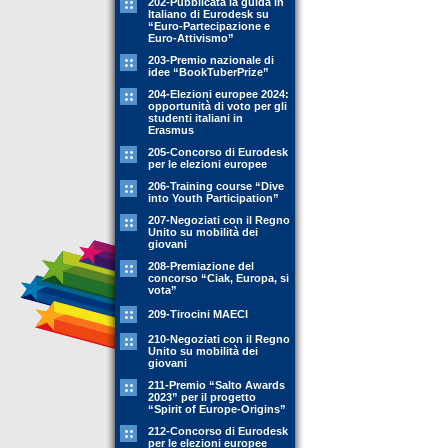
202-Pubblicata la guida in
Italiano di Eurodesk su
“Euro-Partecipazione e
Euro-Attivismo”
203-Premio nazionale di
idee “BookTuberPrize”
204-Elezioni europee 2024:
opportunità di voto per gli
studenti italiani in
Erasmus
205-Concorso di Eurodesk
per le elezioni europee
206-Training course “Dive
into Youth Participation”
207-Negoziati con il Regno
Unito su mobilità dei
giovani
208-Premiazione del
concorso “Ciak, Europa, si
vota”
209-Tirocini MAECI
210-Negoziati con il Regno
Unito su mobilità dei
giovani
211-Premio “Salto Awards
2023” per il progetto
“Spirit of Europe-Origins”
212-Concorso di Eurodesk
per le elezioni europee