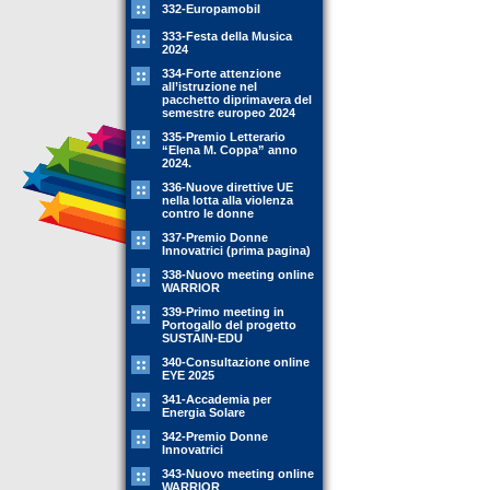
332-Europamobil
333-Festa della Musica
2024
334-Forte attenzione
all’istruzione nel
pacchetto diprimavera del
semestre europeo 2024
335-Premio Letterario
“Elena M. Coppa” anno
2024.
336-Nuove direttive UE
nella lotta alla violenza
contro le donne
337-Premio Donne
Innovatrici (prima pagina)
338-Nuovo meeting online
WARRIOR
339-Primo meeting in
Portogallo del progetto
SUSTAIN-EDU
340-Consultazione online
EYE 2025
341-Accademia per
Energia Solare
342-Premio Donne
Innovatrici
343-Nuovo meeting online
WARRIOR