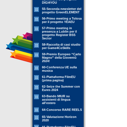
DIGI4YOU
55-Seconda newsletter del
progetto GreenELEMENT
56-Primo meeting a Tolosa
per il progetto YEAEU
57-Primo meeting in
presenza a Lublin per il
progetto Register BSS
Sector
58-Raccolta di casi studio
per Game4CoSkills
59-Premio Europeo “Carlo
Magno” della Gioventù
2024!
60-Conferenza UE sulla
musica
61-Piattaforma FilmEU
(prima pagina)
62-Seize the Summer con
Eures 2024
63-Bando MIUR su
assistenti di lingua
all'estero
64-Concorso RARE REELS
65-Valutazione Horizon
2020