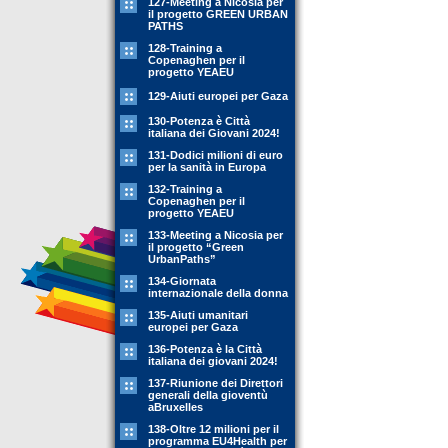
127-Meeting a Nicosia per
il progetto GREEN URBAN
PATHS
128-Training a
Copenaghen per il
progetto YEAEU
129-Aiuti europei per Gaza
130-Potenza è Città
italiana dei Giovani 2024!
131-Dodici milioni di euro
per la sanità in Europa
132-Training a
Copenaghen per il
progetto YEAEU
133-Meeting a Nicosia per
il progetto “Green
UrbanPaths”
134-Giornata
internazionale della donna
135-Aiuti umanitari
europei per Gaza
136-Potenza è la Città
italiana dei giovani 2024!
137-Riunione dei Direttori
generali della gioventù
aBruxelles
138-Oltre 12 milioni per il
programma EU4Health per