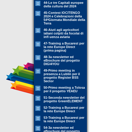
44-Le tre Capitali europee
della cultura del 2024
45-Contest IOCITENGO
2024 e Celebrazioni della
54ªGiornata Mondiale della
Terra
46-Aiuti agli agricoltori
ialiani colpiti da focolai di
infl uenza aviaria
47-Training a Bucarest per
la rete Europe Direct
(prima pagina)
48-3a newsletter ed
eBrochure del progetto
DIGI4YOU
49-Primo meeting in
presenza a Lublin per il
progetto Register BSS
Sector
50-Primo meeting a Tolosa
per il progetto YEAEU
51-Seconda newsletter del
progetto GreenELEMENT
52-Training a Bucarest per
la rete Europe Direct
53-Training a Bucarest per
la rete Europe Direct
54-3a newsletter ed
eBrochure del progetto