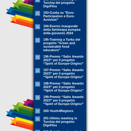
Turchia del progetto
Digi4You
193-Guida su "Euro-
Participation e Euro-
Activism”
194-Evento inaugurale
della Settimana europea
della gioventù 2024
195-Training a Turku del
progetto "Green and
sustainable food
educators"
196-Premio “Salto Awards
2023” per il progetto
“Spirit of Europe-Origins”
197-Premio “Salto Awards
2023” per il progetto
“Spirit of Europe-Origins”
198-Premio “Salto Awards
2023” per il progetto
“Spirit of Europe-Origins”
199-Premio “Salto Awards
2023” per il progetto
“Spirit of Europe-Origins”
200-Youth4Regions
201-Ultimo meeting in
Turchia del progetto
Digi4You