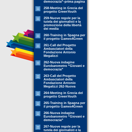
democrazia”-prima pagina
258-Meeting in Grecia del
progetto GreenYouth
259-Nuove regole per la
tutela dei giornalisti e la
promozione della libertà
dei media
260-Training in Spagna per
il progetto Games4Green
261-Call del Progetto
Ambasciatori della
Fondazione Antonio
Megalizzi
262-Nuova indagine
Eurobarometro “Giovani e
democrazia”
263-Call del Progetto
Ambasciatori della
Fondazione Antonio
Megalizzi 262-Nuova
264-Meeting in Grecia del
progetto GreenYouth
265-Training in Spagna per
il progetto Games4Green
266-Nuova indagine
Eurobarometro “Giovani e
democrazia”
267-Nuove regole per la
tutela dei giornalisti e la