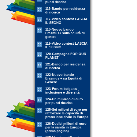
punti ricarica
116-Bando per residenza
di ricerca
117-Video contest LASCIA
IL SEGNO
118-Nuovo bando
Erasmus+ sulla equità di
genere
119-Video contest LASCIA
IL SEGNO
120-Campagna FOR OUR
PLANET
121-Bando per residenza
di ricerca
122-Nuovo bando
Erasmus + su Equità di
Genere
123-Forum belga su
inclusione e diversità
124-Un miliardo di euro
per punti ricarica
125-Sei milioni di euro per
rafforzare le capacità di
protezione civile in Europa
126-Dodici milioni di euro
per la sanità in Europa
(prima pagina)