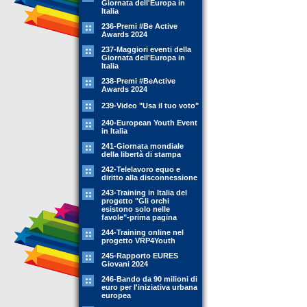
Giornata dell'Europa in
Italia
236-Premi #Be Active
Awards 2024
237-Maggiori eventi della
Giornata dell'Europa in
Italia
238-Premi #BeActive
Awards 2024
239-Video "Usa il tuo voto"
240-European Youth Event
in Italia
241-Giornata mondiale
della libertà di stampa
242-Telelavoro equo e
diritto alla disconnessione
243-Training in Italia del
progetto "Gli orchi
esistono solo nelle
favole"-prima pagina
244-Training online nel
progetto VRP4Youth
245-Rapporto EURES
Giovani 2024
246-Bando da 90 milioni di
euro per l'iniziativa urbana
europea