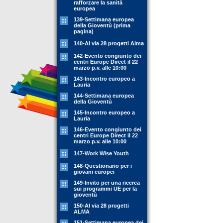
rafforzare la sanità
europea
139-Settimana europea
della Gioventù (prima
pagina)
140-Al via 28 progetti Alma
142-Evento congiunto dei
centri Europe Direct il 22
marzo p.v. alle 10:00
143-Incontro europeo a
Lauria
144-Settimana europea
della Gioventù
145-Incontro europeo a
Lauria
146-Evento congiunto dei
centri Europe Direct il 22
marzo p.v. alle 10:00
147-Work Wise Youth
148-Questionario per i
giovani europei
149-Invito per una ricerca
sui programmi UE per la
gioventù
150-Al via 28 progetti
ALMA
151-Settimana europea dei