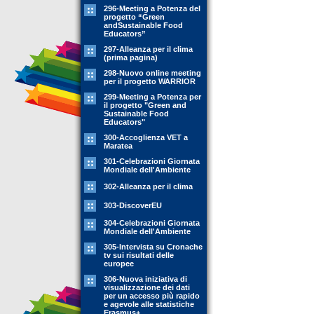
296-Meeting a Potenza del
progetto “Green
andSustainable Food
Educators”
297-Alleanza per il clima
(prima pagina)
298-Nuovo online meeting
per il progetto WARRIOR
299-Meeting a Potenza per
il progetto "Green and
Sustainable Food
Educators"
300-Accoglienza VET a
Maratea
301-Celebrazioni Giornata
Mondiale dell'Ambiente
302-Alleanza per il clima
303-DiscoverEU
304-Celebrazioni Giornata
Mondiale dell'Ambiente
305-Intervista su Cronache
tv sui risultati delle
europee
306-Nuova iniziativa di
visualizzazione dei dati
per un accesso più rapido
e agevole alle statistiche
Erasmus+