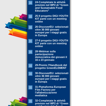
24-Completate le attività
previste nel WP2 di “Green
and Sustainable Food
Educators"
25-Il progetto DIGI-YOUTH
KIT parte con un meeting
online
26-DiscoverEU: selezionati
oltre 36 000 giovani
europei per i viaggi gratis
in Europa
27-Il progetto DIGI-YOUTH
KIT parte con un meeting
online
28-Webinar sulla
partecipazione
democratica dei giovani il
16 e 23 gennaio
29-Pronto l’Handbook del
progetto GreenELEMENT
30-DiscoverEU: selezionati
oltre 36 000 giovani
europei per i viaggi gratis
in Europa
31-Piattaforma European
Film Factory per
l’alfabetizzazione
mediatica
32-Completate le attività
previste nel WP2 di “Green