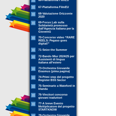
66-Piattaforma FilmEU
67-Piattaforma FilmEU
68-Valutazione Orizzonte
2020
69-Focus Lab sulla
Solidarietà promosso
dall’Agenzia Italiana per la
Gioventù
70-Concorso video “RARE
REELS: Pegaso goes
digital!”
71-Seize the Summer
72-Bando Miur 2024/25 per
Assistenti di lingua
italiana all’estero
73-Orchestra Giovanile
Erasmus (pima pagina)
74-Primi step del progetto
Register BSS Sector
75-Seminario a Wateford in
Irlanda
76-Vincitori concorso
giovani traduttori
77-A breve Evento
Moltiplicatore del progetto
STARTKNOW
78-Orchestra Giovanile