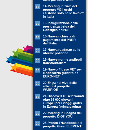
14-Meeting iniziale del
progetto “Gli orchi
esistono solo nelle favole”
in Italia
15-Inaugurazione della
presidenza belga del
Consiglio dell’UE
16-Nuova richiesta di
pagamento del PNRR
dall’Italia
17-Nuova roadmap sulle
riforme politiche
18-Nuove norme antifrodi
transfrontaliere
19-Nuovo Flusso VET per
il consorzio guidato da
EURO-NET
20-Entra nel vivo delle
attività il progetto
WARRIOR
21-DiscoverEU: selezionati
oltre 36 000 giovani
europei per i viaggi gratis
in Europa (prima pagina)
22-Meeting in Spagna del
progetto DIGI4YOU
23-Pronto l’Handbook del
progetto GreenELEMENT