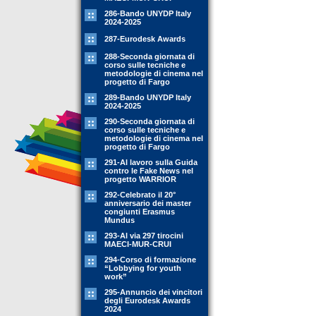
286-Bando UNYDP Italy
2024-2025
287-Eurodesk Awards
288-Seconda giornata di
corso sulle tecniche e
metodologie di cinema nel
progetto di Fargo
289-Bando UNYDP Italy
2024-2025
290-Seconda giornata di
corso sulle tecniche e
metodologie di cinema nel
progetto di Fargo
291-Al lavoro sulla Guida
contro le Fake News nel
progetto WARRIOR
292-Celebrato il 20°
anniversario dei master
congiunti Erasmus
Mundus
293-Al via 297 tirocini
MAECI-MUR-CRUI
294-Corso di formazione
“Lobbying for youth
work”
295-Annuncio dei vincitori
degli Eurodesk Awards
2024