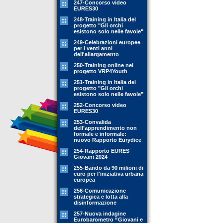
247-Concorso video
EURES30
248-Training in Italia del
progetto "Gli orchi
esistono solo nelle favole"
249-Celebrazioni europee
per i venti anni
dell'allargamento
250-Training online nel
progetto VRP4Youth
251-Training in Italia del
progetto "Gli orchi
esistono solo nelle favole"
252-Concorso video
EURES30
253-Convalida
dell’apprendimento non
formale e informale:
nuovo Rapporto Eurydice
254-Rapporto EURES
Giovani 2024
255-Bando da 90 milioni di
euro per l'iniziativa urbana
europea
256-Comunicazione
strategica e lotta alla
disinformazione
257-Nuova indagine
Eurobarometro “Giovani e