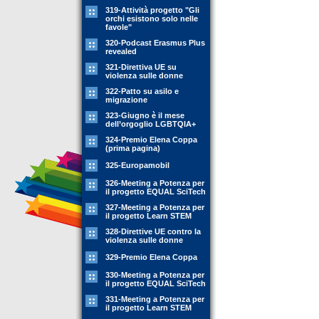
319-Attività progetto "Gli
orchi esistono solo nelle
favole"
320-Podcast Erasmus Plus
revealed
321-Direttiva UE su
violenza sulle donne
322-Patto su asilo e
migrazione
323-Giugno è il mese
dell’orgoglio LGBTQIA+
324-Premio Elena Coppa
(prima pagina)
325-Europamobil
326-Meeting a Potenza per
il progetto EQUAL SciTech
327-Meeting a Potenza per
il progetto Learn STEM
328-Direttive UE contro la
violenza sulle donne
329-Premio Elena Coppa
330-Meeting a Potenza per
il progetto EQUAL SciTech
331-Meeting a Potenza per
il progetto Learn STEM