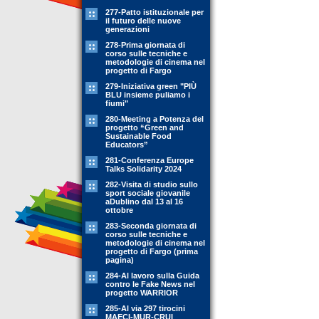
277-Patto istituzionale per
il futuro delle nuove
generazioni
278-Prima giornata di
corso sulle tecniche e
metodologie di cinema nel
progetto di Fargo
279-Iniziativa green "PIÙ
BLU insieme puliamo i
fiumi"
280-Meeting a Potenza del
progetto “Green and
Sustainable Food
Educators”
281-Conferenza Europe
Talks Solidarity 2024
282-Visita di studio sullo
sport sociale giovanile
aDublino dal 13 al 16
ottobre
283-Seconda giornata di
corso sulle tecniche e
metodologie di cinema nel
progetto di Fargo (prima
pagina)
284-Al lavoro sulla Guida
contro le Fake News nel
progetto WARRIOR
285-Al via 297 tirocini
MAECI-MUR-CRUI