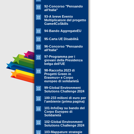
92-Concorso "Pensando
all'Italia"
93-A breve Evento
Moltiplicatore del progetto
Game4CoSkills
94-Bando AggregateEU
95-Carta UE Disabilità
96-Concorso "Pensando
all'Italia"
97-Programma per i
giovani della Presidenza
belga dell’UE
98-Raccolta 2023 di
Progetti Green in
Erasmus+ e Corpo
europeo di solidarietà
99-Global Environment
Solutions Challenge 2024
100-233 milioni di euro per
l'ambiente (prima pagina)
101-InfoDay su bando del
Corpo Europeo di
Solidarietà
102-Global Environment
Solutions Challenge 2024
103-Mappature strategie