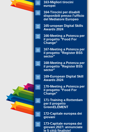
163-Migliori tirocini
europei
164-Tirocini per disabili
disponibili presso l'ufficio
del Mediatore Europeo
165-uropean Digital Skills
Awards 2024
166-Meeting a Potenza per
il progetto "Food For
Change"
167-Meeting a Potenza per
il progetto "Register BSS
sector"
168-Meeting a Potenza per
il progetto "Register BSS
sector"
169-European Digital Skill
Awards 2024
170-Meeting a Potenza per
il progetto "Food For
Change"
171-Training a Rotterdam
per il progetto
GreenELEMENT
172-Capitale europea dei
giovani
173-Capitale europea dei
giovani 2027: annunciate
le 5 città finaliste!