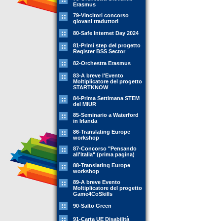
Erasmus
79-Vincitori concorso
giovani traduttori
80-Safe Internet Day 2024
81-Primi step del progetto
Register BSS Sector
82-Orchestra Erasmus
83-A breve l'Evento
Moltiplicatore del progetto
STARTKNOW
84-Prima Settimana STEM
del MIUR
85-Seminario a Waterford
in Irlanda
86-Translating Europe
workshop
87-Concorso "Pensando
all'Italia" (prima pagina)
88-Translating Europe
workshop
89-A breve Evento
Moltiplicatore del progetto
Game4CoSkills
90-Salto Green
91-Carta UE Disabilità