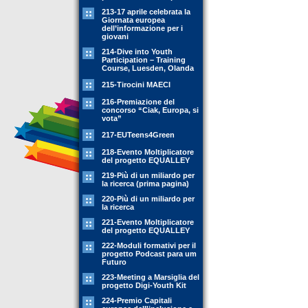
213-17 aprile celebrata la
Giornata europea
dell’informazione per i
giovani
214-Dive into Youth
Participation – Training
Course, Luesden, Olanda
215-Tirocini MAECI
216-Premiazione del
concorso “Ciak, Europa, si
vota”
217-EUTeens4Green
218-Evento Moltiplicatore
del progetto EQUALLEY
219-Più di un miliardo per
la ricerca (prima pagina)
220-Più di un miliardo per
la ricerca
221-Evento Moltiplicatore
del progetto EQUALLEY
222-Moduli formativi per il
progetto Podcast para um
Futuro
223-Meeting a Marsiglia del
progetto Digi-Youth Kit
224-Premio Capitali