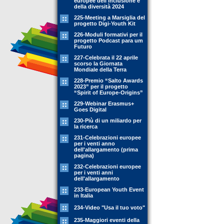
europee dell'inclusione e
della diversità 2024
225-Meeting a Marsiglia del
progetto Digi-Youth Kit
226-Moduli formativi per il
progetto Podcast para um
Futuro
227-Celebrata il 22 aprile
scorso la Giornata
Mondiale della Terra
228-Premio “Salto Awards
2023” per il progetto
“Spirit of Europe-Origins”
229-Webinar Erasmus+
Goes Digital
230-Più di un miliardo per
la ricerca
231-Celebrazioni europee
per i venti anno
dell'allargamento (prima
pagina)
232-Celebrazioni europee
per i venti anni
dell'allargamento
233-European Youth Event
in Italia
234-Video "Usa il tuo voto"
235-Maggiori eventi della