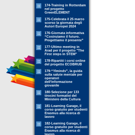
174-Training in Rotterdam
nel progetto
GreenELEMENT
175-Celebrata il 25 marzo
scorso la giornata degli
Autori Europei 2024
176-Giornata informativa
“Costruiamo il futuro.
Progettiamo il presente”
177-Ultimo meeting in
Arad per il progetto "The
First steps in STEM"
178-Ripartiti i corsi online
del progetto ECOBRUB
179-“YIminds”, la guida
sulla salute mentale per
operatori
dell’informazione
giovanile
180-Selezione per 133
tirocini formativi del
Ministero della Cultura
181-Learning Garage, il
corso gratuito per studenti
Erasmus alla ricerca di
lavoro
182-Learning Garage, il
corso gratuito per studenti
Erasmus alla ricerca di
lavoro