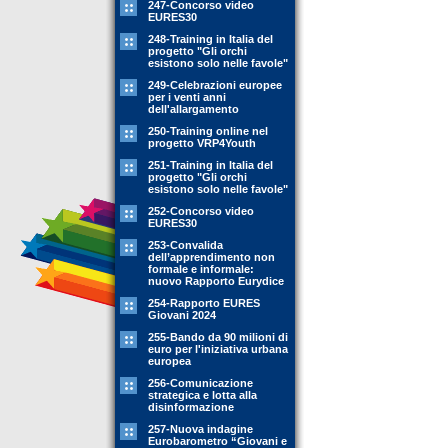
247-Concorso video
EURES30
248-Training in Italia del
progetto "Gli orchi
esistono solo nelle favole"
249-Celebrazioni europee
per i venti anni
dell'allargamento
250-Training online nel
progetto VRP4Youth
251-Training in Italia del
progetto "Gli orchi
esistono solo nelle favole"
252-Concorso video
EURES30
253-Convalida
dell’apprendimento non
formale e informale:
nuovo Rapporto Eurydice
254-Rapporto EURES
Giovani 2024
255-Bando da 90 milioni di
euro per l'iniziativa urbana
europea
256-Comunicazione
strategica e lotta alla
disinformazione
257-Nuova indagine
Eurobarometro “Giovani e