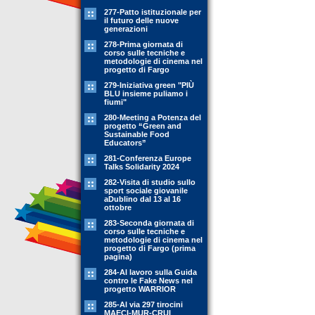
277-Patto istituzionale per
il futuro delle nuove
generazioni
278-Prima giornata di
corso sulle tecniche e
metodologie di cinema nel
progetto di Fargo
279-Iniziativa green "PIÙ
BLU insieme puliamo i
fiumi"
280-Meeting a Potenza del
progetto “Green and
Sustainable Food
Educators”
281-Conferenza Europe
Talks Solidarity 2024
282-Visita di studio sullo
sport sociale giovanile
aDublino dal 13 al 16
ottobre
283-Seconda giornata di
corso sulle tecniche e
metodologie di cinema nel
progetto di Fargo (prima
pagina)
284-Al lavoro sulla Guida
contro le Fake News nel
progetto WARRIOR
285-Al via 297 tirocini
MAECI-MUR-CRUI