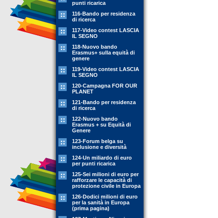
punti ricarica
116-Bando per residenza
di ricerca
117-Video contest LASCIA
IL SEGNO
118-Nuovo bando
Erasmus+ sulla equità di
genere
119-Video contest LASCIA
IL SEGNO
120-Campagna FOR OUR
PLANET
121-Bando per residenza
di ricerca
122-Nuovo bando
Erasmus + su Equità di
Genere
123-Forum belga su
inclusione e diversità
124-Un miliardo di euro
per punti ricarica
125-Sei milioni di euro per
rafforzare le capacità di
protezione civile in Europa
126-Dodici milioni di euro
per la sanità in Europa
(prima pagina)