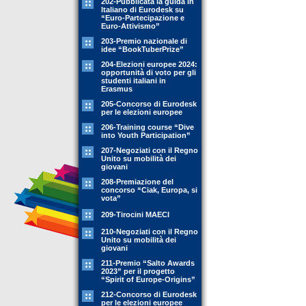
202-Pubblicata la guida in
Italiano di Eurodesk su
“Euro-Partecipazione e
Euro-Attivismo”
203-Premio nazionale di
idee “BookTuberPrize”
204-Elezioni europee 2024:
opportunità di voto per gli
studenti italiani in
Erasmus
205-Concorso di Eurodesk
per le elezioni europee
206-Training course “Dive
into Youth Participation”
207-Negoziati con il Regno
Unito su mobilità dei
giovani
208-Premiazione del
concorso “Ciak, Europa, si
vota”
209-Tirocini MAECI
210-Negoziati con il Regno
Unito su mobilità dei
giovani
211-Premio “Salto Awards
2023” per il progetto
“Spirit of Europe-Origins”
212-Concorso di Eurodesk
per le elezioni europee