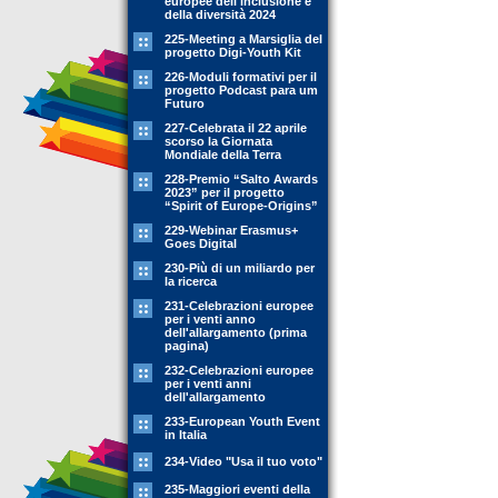
europee dell'inclusione e
della diversità 2024
225-Meeting a Marsiglia del
progetto Digi-Youth Kit
226-Moduli formativi per il
progetto Podcast para um
Futuro
227-Celebrata il 22 aprile
scorso la Giornata
Mondiale della Terra
228-Premio “Salto Awards
2023” per il progetto
“Spirit of Europe-Origins”
229-Webinar Erasmus+
Goes Digital
230-Più di un miliardo per
la ricerca
231-Celebrazioni europee
per i venti anno
dell'allargamento (prima
pagina)
232-Celebrazioni europee
per i venti anni
dell'allargamento
233-European Youth Event
in Italia
234-Video "Usa il tuo voto"
235-Maggiori eventi della