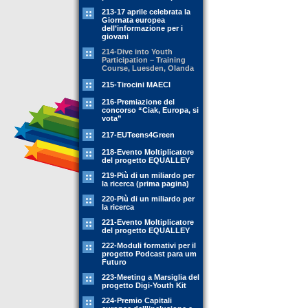
213-17 aprile celebrata la
Giornata europea
dell’informazione per i
giovani
214-Dive into Youth
Participation – Training
Course, Luesden, Olanda
215-Tirocini MAECI
216-Premiazione del
concorso “Ciak, Europa, si
vota”
217-EUTeens4Green
218-Evento Moltiplicatore
del progetto EQUALLEY
219-Più di un miliardo per
la ricerca (prima pagina)
220-Più di un miliardo per
la ricerca
221-Evento Moltiplicatore
del progetto EQUALLEY
222-Moduli formativi per il
progetto Podcast para um
Futuro
223-Meeting a Marsiglia del
progetto Digi-Youth Kit
224-Premio Capitali