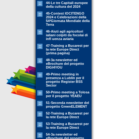
44-Le tre Capitali europee
della cultura del 2024
45-Contest IOCITENGO
2024 e Celebrazioni della
54ªGiornata Mondiale della
Terra
46-Aiuti agli agricoltori
ialiani colpiti da focolai di
infl uenza aviaria
47-Training a Bucarest per
la rete Europe Direct
(prima pagina)
48-3a newsletter ed
eBrochure del progetto
DIGI4YOU
49-Primo meeting in
presenza a Lublin per il
progetto Register BSS
Sector
50-Primo meeting a Tolosa
per il progetto YEAEU
51-Seconda newsletter del
progetto GreenELEMENT
52-Training a Bucarest per
la rete Europe Direct
53-Training a Bucarest per
la rete Europe Direct
54-3a newsletter ed
eBrochure del progetto