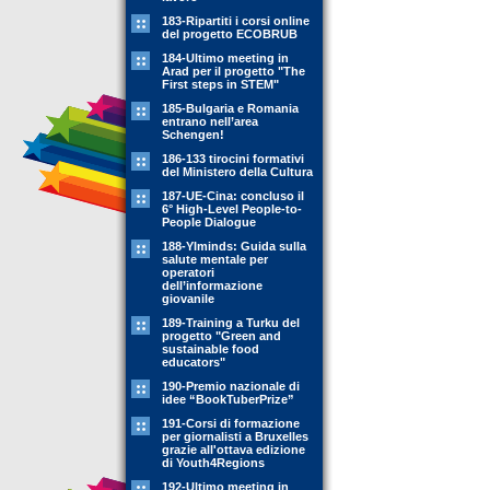
183-Ripartiti i corsi online
del progetto ECOBRUB
184-Ultimo meeting in
Arad per il progetto "The
First steps in STEM"
185-Bulgaria e Romania
entrano nell’area
Schengen!
186-133 tirocini formativi
del Ministero della Cultura
187-UE-Cina: concluso il
6° High-Level People-to-
People Dialogue
188-YIminds: Guida sulla
salute mentale per
operatori
dell’informazione
giovanile
189-Training a Turku del
progetto "Green and
sustainable food
educators"
190-Premio nazionale di
idee “BookTuberPrize”
191-Corsi di formazione
per giornalisti a Bruxelles
grazie all'ottava edizione
di Youth4Regions
192-Ultimo meeting in