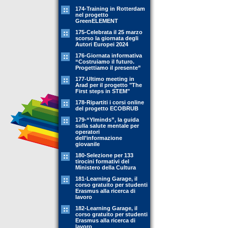
174-Training in Rotterdam
nel progetto
GreenELEMENT
175-Celebrata il 25 marzo
scorso la giornata degli
Autori Europei 2024
176-Giornata informativa
“Costruiamo il futuro.
Progettiamo il presente”
177-Ultimo meeting in
Arad per il progetto "The
First steps in STEM"
178-Ripartiti i corsi online
del progetto ECOBRUB
179-“YIminds”, la guida
sulla salute mentale per
operatori
dell’informazione
giovanile
180-Selezione per 133
tirocini formativi del
Ministero della Cultura
181-Learning Garage, il
corso gratuito per studenti
Erasmus alla ricerca di
lavoro
182-Learning Garage, il
corso gratuito per studenti
Erasmus alla ricerca di
lavoro