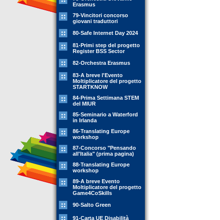
Erasmus
79-Vincitori concorso
giovani traduttori
80-Safe Internet Day 2024
81-Primi step del progetto
Register BSS Sector
82-Orchestra Erasmus
83-A breve l'Evento
Moltiplicatore del progetto
STARTKNOW
84-Prima Settimana STEM
del MIUR
85-Seminario a Waterford
in Irlanda
86-Translating Europe
workshop
87-Concorso "Pensando
all'Italia" (prima pagina)
88-Translating Europe
workshop
89-A breve Evento
Moltiplicatore del progetto
Game4CoSkills
90-Salto Green
91-Carta UE Disabilità