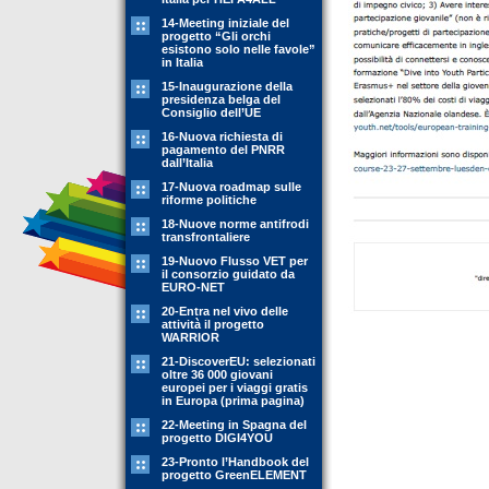
14-Meeting iniziale del
progetto “Gli orchi
esistono solo nelle favole”
in Italia
15-Inaugurazione della
presidenza belga del
Consiglio dell’UE
16-Nuova richiesta di
pagamento del PNRR
dall’Italia
17-Nuova roadmap sulle
riforme politiche
18-Nuove norme antifrodi
transfrontaliere
19-Nuovo Flusso VET per
il consorzio guidato da
EURO-NET
20-Entra nel vivo delle
attività il progetto
WARRIOR
21-DiscoverEU: selezionati
oltre 36 000 giovani
europei per i viaggi gratis
in Europa (prima pagina)
22-Meeting in Spagna del
progetto DIGI4YOU
23-Pronto l’Handbook del
progetto GreenELEMENT