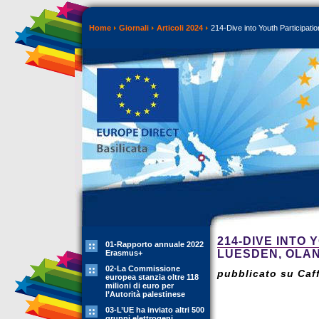
Home
Giornali
Articoli 2024
214-Dive into Youth Participati
214-DIVE INTO 
01-Rapporto annuale 2022
LUESDEN, OLA
Erasmus+
02-La Commissione
pubblicato su Caff
europea stanzia oltre 118
milioni di euro per
l’Autorità palestinese
03-L’UE ha inviato altri 500
gruppi elettrogeni