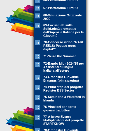
66-Piattaforma FilmEU
67-Piattaforma FilmEU
68-Valutazione Orizzonte
2020
69-Focus Lab sulla
Solidarietà promosso
dall’Agenzia Italiana per la
Gioventù
70-Concorso video “RARE
REELS: Pegaso goes
digital!”
71-Seize the Summer
72-Bando Miur 2024/25 per
Assistenti di lingua
italiana all’estero
73-Orchestra Giovanile
Erasmus (pima pagina)
74-Primi step del progetto
Register BSS Sector
75-Seminario a Wateford in
Irlanda
76-Vincitori concorso
giovani traduttori
77-A breve Evento
Moltiplicatore del progetto
STARTKNOW
78-Orchestra Giovanile