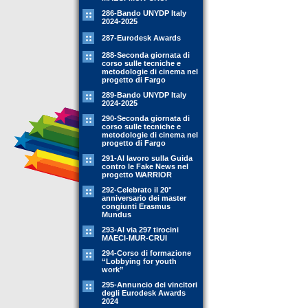
286-Bando UNYDP Italy
2024-2025
287-Eurodesk Awards
288-Seconda giornata di
corso sulle tecniche e
metodologie di cinema nel
progetto di Fargo
289-Bando UNYDP Italy
2024-2025
290-Seconda giornata di
corso sulle tecniche e
metodologie di cinema nel
progetto di Fargo
291-Al lavoro sulla Guida
contro le Fake News nel
progetto WARRIOR
292-Celebrato il 20°
anniversario dei master
congiunti Erasmus
Mundus
293-Al via 297 tirocini
MAECI-MUR-CRUI
294-Corso di formazione
“Lobbying for youth
work”
295-Annuncio dei vincitori
degli Eurodesk Awards
2024