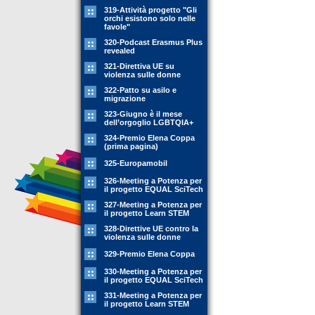
319-Attività progetto "Gli
orchi esistono solo nelle
favole"
320-Podcast Erasmus Plus
revealed
321-Direttiva UE su
violenza sulle donne
322-Patto su asilo e
migrazione
323-Giugno è il mese
dell’orgoglio LGBTQIA+
324-Premio Elena Coppa
(prima pagina)
325-Europamobil
326-Meeting a Potenza per
il progetto EQUAL SciTech
327-Meeting a Potenza per
il progetto Learn STEM
328-Direttive UE contro la
violenza sulle donne
329-Premio Elena Coppa
330-Meeting a Potenza per
il progetto EQUAL SciTech
331-Meeting a Potenza per
il progetto Learn STEM