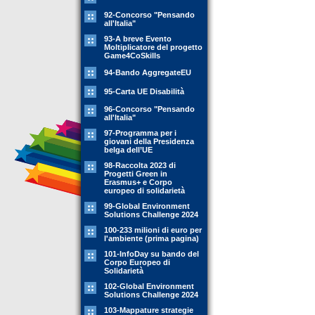
92-Concorso "Pensando
all'Italia"
93-A breve Evento
Moltiplicatore del progetto
Game4CoSkills
94-Bando AggregateEU
95-Carta UE Disabilità
96-Concorso "Pensando
all'Italia"
97-Programma per i
giovani della Presidenza
belga dell’UE
98-Raccolta 2023 di
Progetti Green in
Erasmus+ e Corpo
europeo di solidarietà
99-Global Environment
Solutions Challenge 2024
100-233 milioni di euro per
l'ambiente (prima pagina)
101-InfoDay su bando del
Corpo Europeo di
Solidarietà
102-Global Environment
Solutions Challenge 2024
103-Mappature strategie