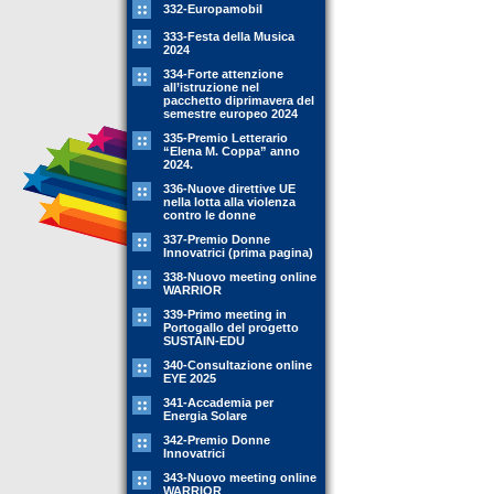
332-Europamobil
333-Festa della Musica
2024
334-Forte attenzione
all’istruzione nel
pacchetto diprimavera del
semestre europeo 2024
335-Premio Letterario
“Elena M. Coppa” anno
2024.
336-Nuove direttive UE
nella lotta alla violenza
contro le donne
337-Premio Donne
Innovatrici (prima pagina)
338-Nuovo meeting online
WARRIOR
339-Primo meeting in
Portogallo del progetto
SUSTAIN-EDU
340-Consultazione online
EYE 2025
341-Accademia per
Energia Solare
342-Premio Donne
Innovatrici
343-Nuovo meeting online
WARRIOR