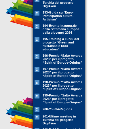
Turchia del progetto
Digi4You
193-Guida su "Euro-
Participation e Euro-
Activism”
194-Evento inaugurale
della Settimana europea
della gioventù 2024
195-Training a Turku del
progetto "Green and
sustainable food
educators"
196-Premio “Salto Awards
2023” per il progetto
“Spirit of Europe-Origins”
197-Premio “Salto Awards
2023” per il progetto
“Spirit of Europe-Origins”
198-Premio “Salto Awards
2023” per il progetto
“Spirit of Europe-Origins”
199-Premio “Salto Awards
2023” per il progetto
“Spirit of Europe-Origins”
200-Youth4Regions
201-Ultimo meeting in
Turchia del progetto
Digi4You