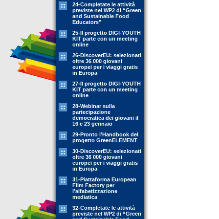
24-Completate le attività
previste nel WP2 di “Green
and Sustainable Food
Educators"
25-Il progetto DIGI-YOUTH
KIT parte con un meeting
online
26-DiscoverEU: selezionati
oltre 36 000 giovani
europei per i viaggi gratis
in Europa
27-Il progetto DIGI-YOUTH
KIT parte con un meeting
online
28-Webinar sulla
partecipazione
democratica dei giovani il
16 e 23 gennaio
29-Pronto l’Handbook del
progetto GreenELEMENT
30-DiscoverEU: selezionati
oltre 36 000 giovani
europei per i viaggi gratis
in Europa
31-Piattaforma European
Film Factory per
l’alfabetizzazione
mediatica
32-Completate le attività
previste nel WP2 di “Green