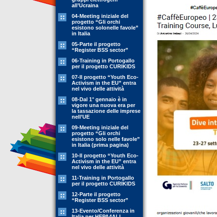
all’Ucraina
04-Meeting iniziale del
progetto “Gli orchi
esistono solonelle favole”
in Italia
05-Parte il progetto
“Register BSS sector”
06-Training in Portogallo
per il progetto CURIKIDS
07-Il progetto “Youth Eco-
Activism in the EU” entra
nel vivo delle attività
08-Dal 1° gennaio è in
vigore una nuova era per
la tassazione delle imprese
nell’UE
09-Meeting iniziale del
progetto “Gli orchi
esistono solo nelle favole”
in Italia (prima pagina)
10-Il progetto “Youth Eco-
Activism in the EU” entra
nel vivo delle attività
11-Training in Portogallo
per il progetto CURIKIDS
12-Parte il progetto
“Register BSS sector”
13-Evento/Conferenza in
Italia per HEPA4ALL