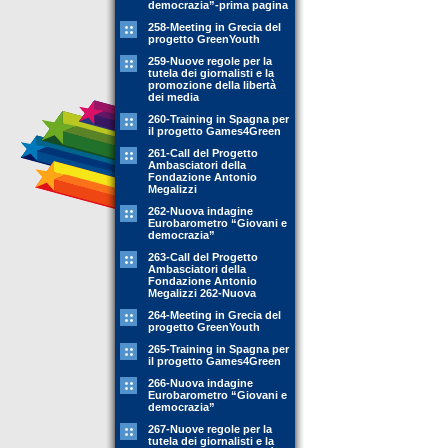
democrazia”-prima pagina
258-Meeting in Grecia del
progetto GreenYouth
259-Nuove regole per la
tutela dei giornalisti e la
promozione della libertà
dei media
260-Training in Spagna per
il progetto Games4Green
261-Call del Progetto
Ambasciatori della
Fondazione Antonio
Megalizzi
262-Nuova indagine
Eurobarometro “Giovani e
democrazia”
263-Call del Progetto
Ambasciatori della
Fondazione Antonio
Megalizzi 262-Nuova
264-Meeting in Grecia del
progetto GreenYouth
265-Training in Spagna per
il progetto Games4Green
266-Nuova indagine
Eurobarometro “Giovani e
democrazia”
267-Nuove regole per la
tutela dei giornalisti e la