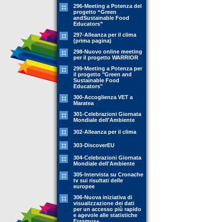
296-Meeting a Potenza del
progetto “Green
andSustainable Food
Educators”
297-Alleanza per il clima
(prima pagina)
298-Nuovo online meeting
per il progetto WARRIOR
299-Meeting a Potenza per
il progetto "Green and
Sustainable Food
Educators"
300-Accoglienza VET a
Maratea
301-Celebrazioni Giornata
Mondiale dell'Ambiente
302-Alleanza per il clima
303-DiscoverEU
304-Celebrazioni Giornata
Mondiale dell'Ambiente
305-Intervista su Cronache
tv sui risultati delle
europee
306-Nuova iniziativa di
visualizzazione dei dati
per un accesso più rapido
e agevole alle statistiche
Erasmus+