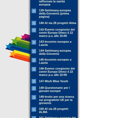
rafforzare la sanità
europea
139-Settimana europea
della Gioventù (prima
pagina)
140-Al via 28 progetti Alma
142-Evento congiunto dei
centri Europe Direct il 22
marzo p.v. alle 10:00
143-Incontro europeo a
Lauria
144-Settimana europea
della Gioventù
145-Incontro europeo a
Lauria
146-Evento congiunto dei
centri Europe Direct il 22
marzo p.v. alle 10:00
147-Work Wise Youth
148-Questionario per i
giovani europei
149-Invito per una ricerca
sui programmi UE per la
gioventù
150-Al via 28 progetti
ALMA
151-Settimana europea dei