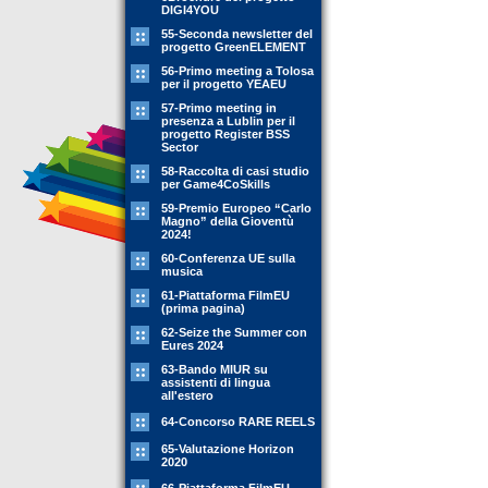
DIGI4YOU
55-Seconda newsletter del
progetto GreenELEMENT
56-Primo meeting a Tolosa
per il progetto YEAEU
57-Primo meeting in
presenza a Lublin per il
progetto Register BSS
Sector
58-Raccolta di casi studio
per Game4CoSkills
59-Premio Europeo “Carlo
Magno” della Gioventù
2024!
60-Conferenza UE sulla
musica
61-Piattaforma FilmEU
(prima pagina)
62-Seize the Summer con
Eures 2024
63-Bando MIUR su
assistenti di lingua
all'estero
64-Concorso RARE REELS
65-Valutazione Horizon
2020