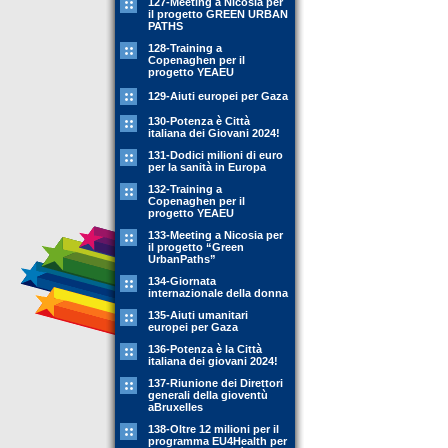
127-Meeting a Nicosia per
il progetto GREEN URBAN
PATHS
128-Training a
Copenaghen per il
progetto YEAEU
129-Aiuti europei per Gaza
130-Potenza è Città
italiana dei Giovani 2024!
131-Dodici milioni di euro
per la sanità in Europa
132-Training a
Copenaghen per il
progetto YEAEU
133-Meeting a Nicosia per
il progetto “Green
UrbanPaths”
134-Giornata
internazionale della donna
135-Aiuti umanitari
europei per Gaza
136-Potenza è la Città
italiana dei giovani 2024!
137-Riunione dei Direttori
generali della gioventù
aBruxelles
138-Oltre 12 milioni per il
programma EU4Health per