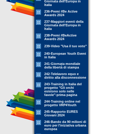
Giornata dell'Europa in
Italia
236-Premi #Be Active
Awards 2024
237-Maggiori eventi della
Giornata dell'Europa in
Italia
238-Premi #BeActive
Awards 2024
239-Video "Usa il tuo voto"
240-European Youth Event
in Italia
241-Giornata mondiale
della libertà di stampa
242-Telelavoro equo e
diritto alla disconnessione
243-Training in Italia del
progetto "Gli orchi
esistono solo nelle
favole"-prima pagina
244-Training online nel
progetto VRP4Youth
245-Rapporto EURES
Giovani 2024
246-Bando da 90 milioni di
euro per l'iniziativa urbana
europea