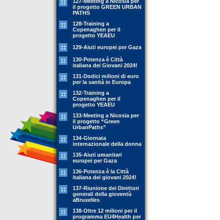
127-Meeting a Nicosia per
il progetto GREEN URBAN
PATHS
128-Training a
Copenaghen per il
progetto YEAEU
129-Aiuti europei per Gaza
130-Potenza è Città
italiana dei Giovani 2024!
131-Dodici milioni di euro
per la sanità in Europa
132-Training a
Copenaghen per il
progetto YEAEU
133-Meeting a Nicosia per
il progetto “Green
UrbanPaths”
134-Giornata
internazionale della donna
135-Aiuti umanitari
europei per Gaza
136-Potenza è la Città
italiana dei giovani 2024!
137-Riunione dei Direttori
generali della gioventù
aBruxelles
138-Oltre 12 milioni per il
programma EU4Health per