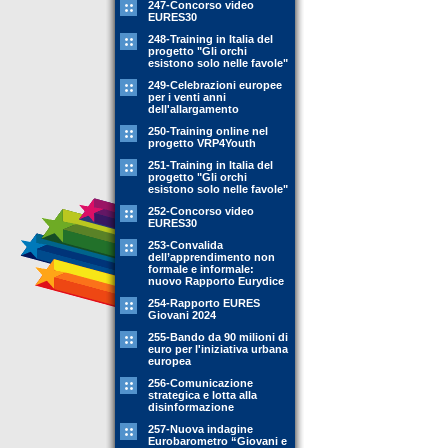
247-Concorso video
EURES30
248-Training in Italia del
progetto "Gli orchi
esistono solo nelle favole"
249-Celebrazioni europee
per i venti anni
dell'allargamento
250-Training online nel
progetto VRP4Youth
251-Training in Italia del
progetto "Gli orchi
esistono solo nelle favole"
252-Concorso video
EURES30
253-Convalida
dell’apprendimento non
formale e informale:
nuovo Rapporto Eurydice
254-Rapporto EURES
Giovani 2024
255-Bando da 90 milioni di
euro per l'iniziativa urbana
europea
256-Comunicazione
strategica e lotta alla
disinformazione
257-Nuova indagine
Eurobarometro “Giovani e