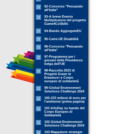
92-Concorso "Pensando
all'Italia"
93-A breve Evento
Moltiplicatore del progetto
Game4CoSkills
94-Bando AggregateEU
95-Carta UE Disabilità
96-Concorso "Pensando
all'Italia"
97-Programma per i
giovani della Presidenza
belga dell’UE
98-Raccolta 2023 di
Progetti Green in
Erasmus+ e Corpo
europeo di solidarietà
99-Global Environment
Solutions Challenge 2024
100-233 milioni di euro per
l'ambiente (prima pagina)
101-InfoDay su bando del
Corpo Europeo di
Solidarietà
102-Global Environment
Solutions Challenge 2024
103-Mappature strategie