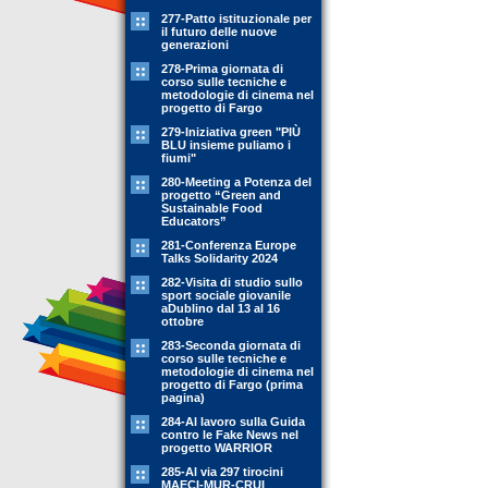
277-Patto istituzionale per
il futuro delle nuove
generazioni
278-Prima giornata di
corso sulle tecniche e
metodologie di cinema nel
progetto di Fargo
279-Iniziativa green "PIÙ
BLU insieme puliamo i
fiumi"
280-Meeting a Potenza del
progetto “Green and
Sustainable Food
Educators”
281-Conferenza Europe
Talks Solidarity 2024
282-Visita di studio sullo
sport sociale giovanile
aDublino dal 13 al 16
ottobre
283-Seconda giornata di
corso sulle tecniche e
metodologie di cinema nel
progetto di Fargo (prima
pagina)
284-Al lavoro sulla Guida
contro le Fake News nel
progetto WARRIOR
285-Al via 297 tirocini
MAECI-MUR-CRUI