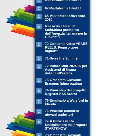
66-Piattaforma FilmEU
67-Piattaforma FilmEU
68-Valutazione Orizzonte
2020
69-Focus Lab sulla
Solidarietà promosso
dall’Agenzia Italiana per la
Gioventù
70-Concorso video “RARE
REELS: Pegaso goes
digital!”
71-Seize the Summer
72-Bando Miur 2024/25 per
Assistenti di lingua
italiana all’estero
73-Orchestra Giovanile
Erasmus (pima pagina)
74-Primi step del progetto
Register BSS Sector
75-Seminario a Wateford in
Irlanda
76-Vincitori concorso
giovani traduttori
77-A breve Evento
Moltiplicatore del progetto
STARTKNOW
78-Orchestra Giovanile