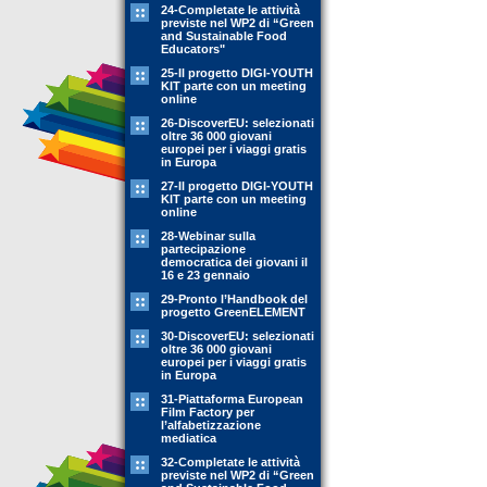
24-Completate le attività
previste nel WP2 di “Green
and Sustainable Food
Educators"
25-Il progetto DIGI-YOUTH
KIT parte con un meeting
online
26-DiscoverEU: selezionati
oltre 36 000 giovani
europei per i viaggi gratis
in Europa
27-Il progetto DIGI-YOUTH
KIT parte con un meeting
online
28-Webinar sulla
partecipazione
democratica dei giovani il
16 e 23 gennaio
29-Pronto l’Handbook del
progetto GreenELEMENT
30-DiscoverEU: selezionati
oltre 36 000 giovani
europei per i viaggi gratis
in Europa
31-Piattaforma European
Film Factory per
l’alfabetizzazione
mediatica
32-Completate le attività
previste nel WP2 di “Green