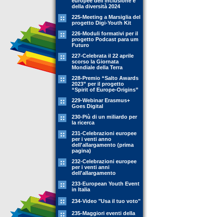
europee dell'inclusione e
della diversità 2024
225-Meeting a Marsiglia del
progetto Digi-Youth Kit
226-Moduli formativi per il
progetto Podcast para um
Futuro
227-Celebrata il 22 aprile
scorso la Giornata
Mondiale della Terra
228-Premio “Salto Awards
2023” per il progetto
“Spirit of Europe-Origins”
229-Webinar Erasmus+
Goes Digital
230-Più di un miliardo per
la ricerca
231-Celebrazioni europee
per i venti anno
dell'allargamento (prima
pagina)
232-Celebrazioni europee
per i venti anni
dell'allargamento
233-European Youth Event
in Italia
234-Video "Usa il tuo voto"
235-Maggiori eventi della