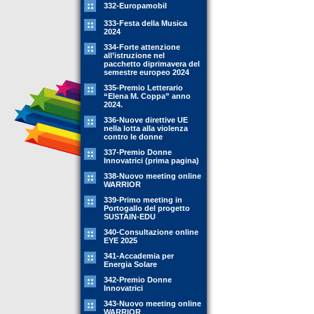
332-Europamobil
333-Festa della Musica
2024
334-Forte attenzione
all’istruzione nel
pacchetto diprimavera del
semestre europeo 2024
335-Premio Letterario
“Elena M. Coppa” anno
2024.
336-Nuove direttive UE
nella lotta alla violenza
contro le donne
337-Premio Donne
Innovatrici (prima pagina)
338-Nuovo meeting online
WARRIOR
339-Primo meeting in
Portogallo del progetto
SUSTAIN-EDU
340-Consultazione online
EYE 2025
341-Accademia per
Energia Solare
342-Premio Donne
Innovatrici
343-Nuovo meeting online
WARRIOR