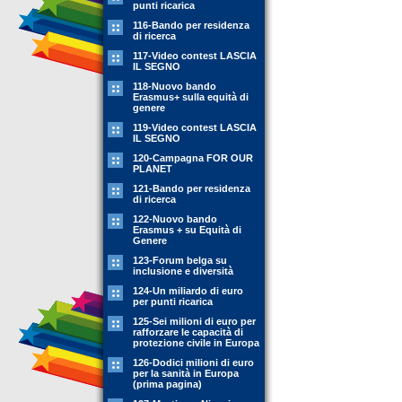
punti ricarica
116-Bando per residenza
di ricerca
117-Video contest LASCIA
IL SEGNO
118-Nuovo bando
Erasmus+ sulla equità di
genere
119-Video contest LASCIA
IL SEGNO
120-Campagna FOR OUR
PLANET
121-Bando per residenza
di ricerca
122-Nuovo bando
Erasmus + su Equità di
Genere
123-Forum belga su
inclusione e diversità
124-Un miliardo di euro
per punti ricarica
125-Sei milioni di euro per
rafforzare le capacità di
protezione civile in Europa
126-Dodici milioni di euro
per la sanità in Europa
(prima pagina)