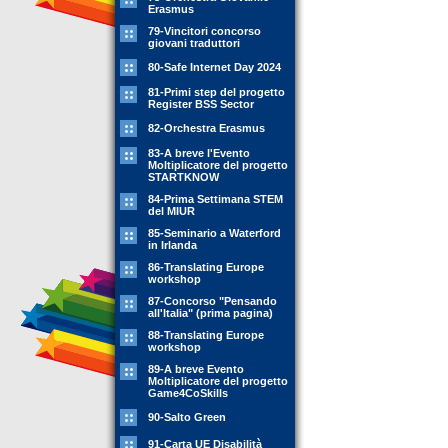
Erasmus
79-Vincitori concorso
giovani traduttori
80-Safe Internet Day 2024
81-Primi step del progetto
Register BSS Sector
82-Orchestra Erasmus
83-A breve l'Evento
Moltiplicatore del progetto
STARTKNOW
84-Prima Settimana STEM
del MIUR
85-Seminario a Waterford
in Irlanda
86-Translating Europe
workshop
87-Concorso "Pensando
all'Italia" (prima pagina)
88-Translating Europe
workshop
89-A breve Evento
Moltiplicatore del progetto
Game4CoSkills
90-Salto Green
91-Carta UE Disabilità