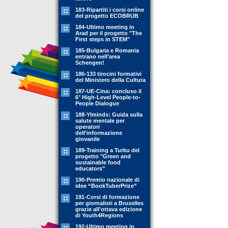
183-Ripartiti i corsi online
del progetto ECOBRUB
184-Ultimo meeting in
Arad per il progetto "The
First steps in STEM"
185-Bulgaria e Romania
entrano nell’area
Schengen!
186-133 tirocini formativi
del Ministero della Cultura
187-UE-Cina: concluso il
6° High-Level People-to-
People Dialogue
188-YIminds: Guida sulla
salute mentale per
operatori
dell’informazione
giovanile
189-Training a Turku del
progetto "Green and
sustainable food
educators"
190-Premio nazionale di
idee “BookTuberPrize”
191-Corsi di formazione
per giornalisti a Bruxelles
grazie all'ottava edizione
di Youth4Regions
192-Ultimo meeting in