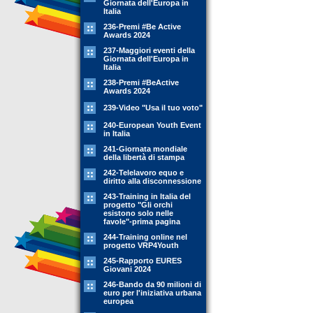
Giornata dell'Europa in
Italia
236-Premi #Be Active
Awards 2024
237-Maggiori eventi della
Giornata dell'Europa in
Italia
238-Premi #BeActive
Awards 2024
239-Video "Usa il tuo voto"
240-European Youth Event
in Italia
241-Giornata mondiale
della libertà di stampa
242-Telelavoro equo e
diritto alla disconnessione
243-Training in Italia del
progetto "Gli orchi
esistono solo nelle
favole"-prima pagina
244-Training online nel
progetto VRP4Youth
245-Rapporto EURES
Giovani 2024
246-Bando da 90 milioni di
euro per l'iniziativa urbana
europea