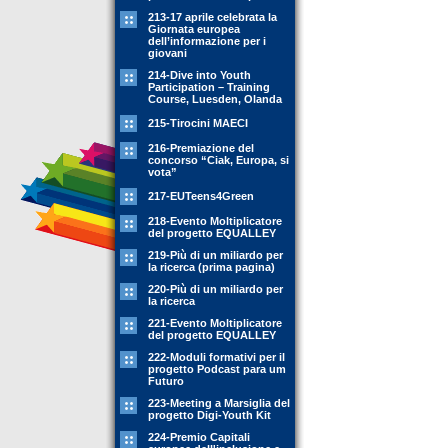
213-17 aprile celebrata la
Giornata europea
dell’informazione per i
giovani
214-Dive into Youth
Participation – Training
Course, Luesden, Olanda
215-Tirocini MAECI
216-Premiazione del
concorso “Ciak, Europa, si
vota”
217-EUTeens4Green
218-Evento Moltiplicatore
del progetto EQUALLEY
219-Più di un miliardo per
la ricerca (prima pagina)
220-Più di un miliardo per
la ricerca
221-Evento Moltiplicatore
del progetto EQUALLEY
222-Moduli formativi per il
progetto Podcast para um
Futuro
223-Meeting a Marsiglia del
progetto Digi-Youth Kit
224-Premio Capitali