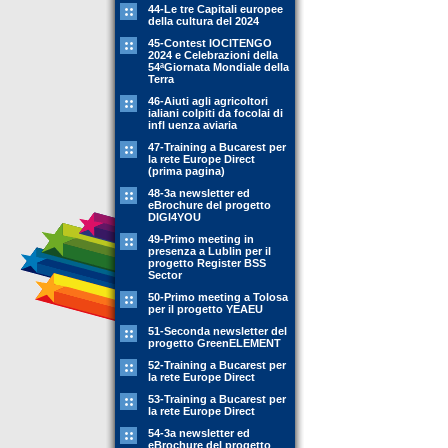
44-Le tre Capitali europee
della cultura del 2024
45-Contest IOCITENGO
2024 e Celebrazioni della
54ªGiornata Mondiale della
Terra
46-Aiuti agli agricoltori
ialiani colpiti da focolai di
infl uenza aviaria
47-Training a Bucarest per
la rete Europe Direct
(prima pagina)
48-3a newsletter ed
eBrochure del progetto
DIGI4YOU
49-Primo meeting in
presenza a Lublin per il
progetto Register BSS
Sector
50-Primo meeting a Tolosa
per il progetto YEAEU
51-Seconda newsletter del
progetto GreenELEMENT
52-Training a Bucarest per
la rete Europe Direct
53-Training a Bucarest per
la rete Europe Direct
54-3a newsletter ed
eBrochure del progetto