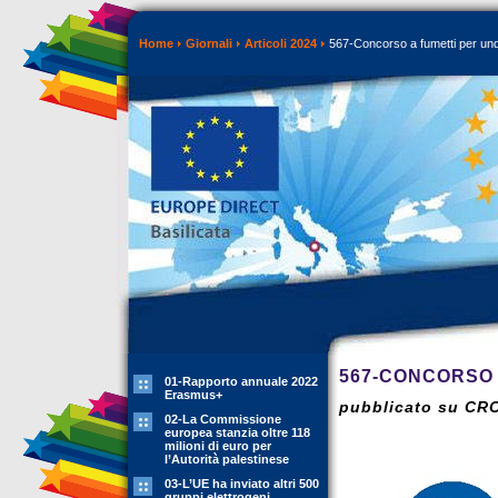
Home
Giornali
Articoli 2024
567-Concorso a fumetti per und
567-CONCORSO 
01-Rapporto annuale 2022
Erasmus+
pubblicato su CR
02-La Commissione
europea stanzia oltre 118
milioni di euro per
l’Autorità palestinese
03-L’UE ha inviato altri 500
gruppi elettrogeni