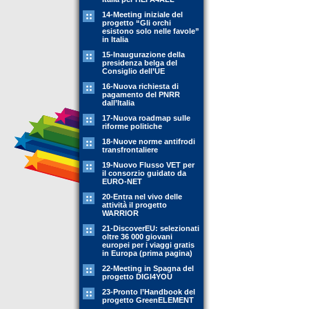
14-Meeting iniziale del
progetto “Gli orchi
esistono solo nelle favole”
in Italia
15-Inaugurazione della
presidenza belga del
Consiglio dell’UE
16-Nuova richiesta di
pagamento del PNRR
dall’Italia
17-Nuova roadmap sulle
riforme politiche
18-Nuove norme antifrodi
transfrontaliere
19-Nuovo Flusso VET per
il consorzio guidato da
EURO-NET
20-Entra nel vivo delle
attività il progetto
WARRIOR
21-DiscoverEU: selezionati
oltre 36 000 giovani
europei per i viaggi gratis
in Europa (prima pagina)
22-Meeting in Spagna del
progetto DIGI4YOU
23-Pronto l’Handbook del
progetto GreenELEMENT