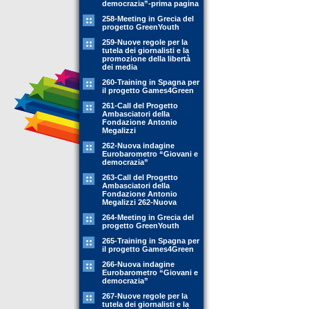
democrazia”-prima pagina
258-Meeting in Grecia del
progetto GreenYouth
259-Nuove regole per la
tutela dei giornalisti e la
promozione della libertà
dei media
260-Training in Spagna per
il progetto Games4Green
261-Call del Progetto
Ambasciatori della
Fondazione Antonio
Megalizzi
262-Nuova indagine
Eurobarometro “Giovani e
democrazia”
263-Call del Progetto
Ambasciatori della
Fondazione Antonio
Megalizzi 262-Nuova
264-Meeting in Grecia del
progetto GreenYouth
265-Training in Spagna per
il progetto Games4Green
266-Nuova indagine
Eurobarometro “Giovani e
democrazia”
267-Nuove regole per la
tutela dei giornalisti e la