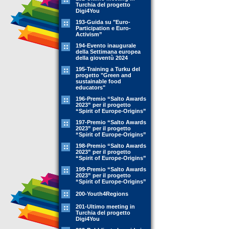
Turchia del progetto
Digi4You
193-Guida su "Euro-
Participation e Euro-
Activism”
194-Evento inaugurale
della Settimana europea
della gioventù 2024
195-Training a Turku del
progetto "Green and
sustainable food
educators"
196-Premio “Salto Awards
2023” per il progetto
“Spirit of Europe-Origins”
197-Premio “Salto Awards
2023” per il progetto
“Spirit of Europe-Origins”
198-Premio “Salto Awards
2023” per il progetto
“Spirit of Europe-Origins”
199-Premio “Salto Awards
2023” per il progetto
“Spirit of Europe-Origins”
200-Youth4Regions
201-Ultimo meeting in
Turchia del progetto
Digi4You