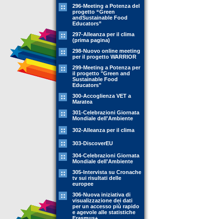
296-Meeting a Potenza del
progetto “Green
andSustainable Food
Educators”
297-Alleanza per il clima
(prima pagina)
298-Nuovo online meeting
per il progetto WARRIOR
299-Meeting a Potenza per
il progetto "Green and
Sustainable Food
Educators"
300-Accoglienza VET a
Maratea
301-Celebrazioni Giornata
Mondiale dell'Ambiente
302-Alleanza per il clima
303-DiscoverEU
304-Celebrazioni Giornata
Mondiale dell'Ambiente
305-Intervista su Cronache
tv sui risultati delle
europee
306-Nuova iniziativa di
visualizzazione dei dati
per un accesso più rapido
e agevole alle statistiche
Erasmus+