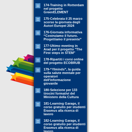
174-Training in Rotterdam
nel progetto
GreenELEMENT
175-Celebrata il 25 marzo
scorso la giornata degli
Autori Europei 2024
176-Giornata informativa
“Costruiamo il futuro.
Progettiamo il presente”
177-Ultimo meeting in
Arad per il progetto "The
First steps in STEM"
178-Ripartiti i corsi online
del progetto ECOBRUB
179-“YIminds”, la guida
sulla salute mentale per
operatori
dell’informazione
giovanile
180-Selezione per 133
tirocini formativi del
Ministero della Cultura
181-Learning Garage, il
corso gratuito per studenti
Erasmus alla ricerca di
lavoro
182-Learning Garage, il
corso gratuito per studenti
Erasmus alla ricerca di
lavoro