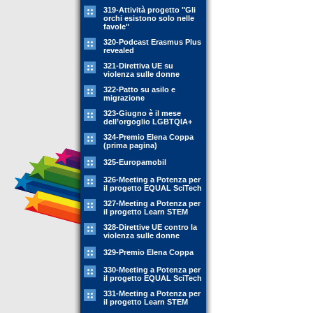
319-Attività progetto "Gli
orchi esistono solo nelle
favole"
320-Podcast Erasmus Plus
revealed
321-Direttiva UE su
violenza sulle donne
322-Patto su asilo e
migrazione
323-Giugno è il mese
dell’orgoglio LGBTQIA+
324-Premio Elena Coppa
(prima pagina)
325-Europamobil
326-Meeting a Potenza per
il progetto EQUAL SciTech
327-Meeting a Potenza per
il progetto Learn STEM
328-Direttive UE contro la
violenza sulle donne
329-Premio Elena Coppa
330-Meeting a Potenza per
il progetto EQUAL SciTech
331-Meeting a Potenza per
il progetto Learn STEM