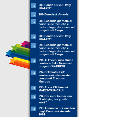
286-Bando UNYDP Italy
2024-2025
287-Eurodesk Awards
288-Seconda giornata di
corso sulle tecniche e
metodologie di cinema nel
progetto di Fargo
289-Bando UNYDP Italy
2024-2025
290-Seconda giornata di
corso sulle tecniche e
metodologie di cinema nel
progetto di Fargo
291-Al lavoro sulla Guida
contro le Fake News nel
progetto WARRIOR
292-Celebrato il 20°
anniversario dei master
congiunti Erasmus
Mundus
293-Al via 297 tirocini
MAECI-MUR-CRUI
294-Corso di formazione
“Lobbying for youth
work”
295-Annuncio dei vincitori
degli Eurodesk Awards
2024