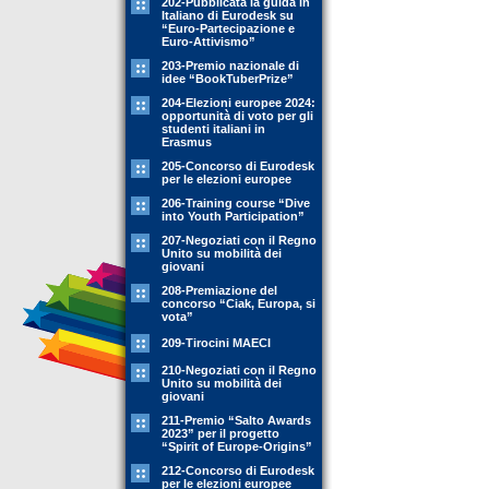
202-Pubblicata la guida in
Italiano di Eurodesk su
“Euro-Partecipazione e
Euro-Attivismo”
203-Premio nazionale di
idee “BookTuberPrize”
204-Elezioni europee 2024:
opportunità di voto per gli
studenti italiani in
Erasmus
205-Concorso di Eurodesk
per le elezioni europee
206-Training course “Dive
into Youth Participation”
207-Negoziati con il Regno
Unito su mobilità dei
giovani
208-Premiazione del
concorso “Ciak, Europa, si
vota”
209-Tirocini MAECI
210-Negoziati con il Regno
Unito su mobilità dei
giovani
211-Premio “Salto Awards
2023” per il progetto
“Spirit of Europe-Origins”
212-Concorso di Eurodesk
per le elezioni europee