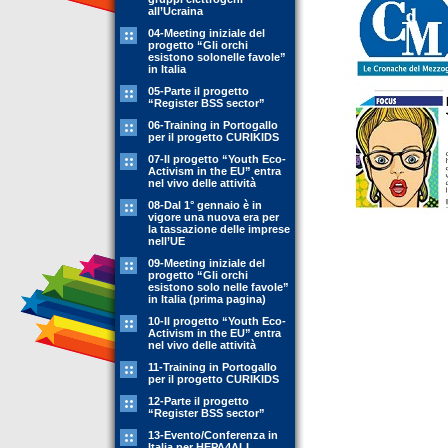
all’Ucraina
04-Meeting iniziale del
progetto “Gli orchi
esistono solonelle favole”
in Italia
05-Parte il progetto
“Register BSS sector”
06-Training in Portogallo
per il progetto CURIKIDS
07-Il progetto “Youth Eco-
Activism in the EU” entra
nel vivo delle attività
08-Dal 1° gennaio è in
vigore una nuova era per
la tassazione delle imprese
nell’UE
09-Meeting iniziale del
progetto “Gli orchi
esistono solo nelle favole”
in Italia (prima pagina)
10-Il progetto “Youth Eco-
Activism in the EU” entra
nel vivo delle attività
11-Training in Portogallo
per il progetto CURIKIDS
12-Parte il progetto
“Register BSS sector”
13-Evento/Conferenza in
Italia per HEPA4ALL