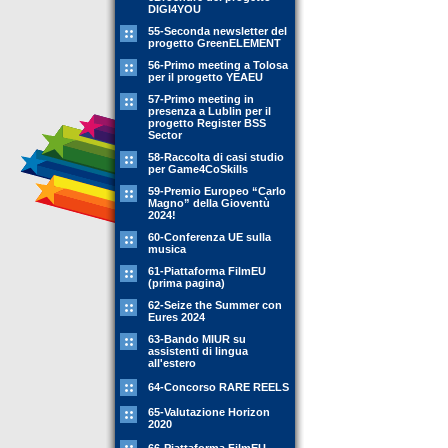
DIGI4YOU
55-Seconda newsletter del
progetto GreenELEMENT
56-Primo meeting a Tolosa
per il progetto YEAEU
57-Primo meeting in
presenza a Lublin per il
progetto Register BSS
Sector
58-Raccolta di casi studio
per Game4CoSkills
59-Premio Europeo “Carlo
Magno” della Gioventù
2024!
60-Conferenza UE sulla
musica
61-Piattaforma FilmEU
(prima pagina)
62-Seize the Summer con
Eures 2024
63-Bando MIUR su
assistenti di lingua
all'estero
64-Concorso RARE REELS
65-Valutazione Horizon
2020