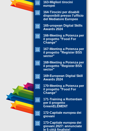
163-Migliori tirocini
europei
164-Tirocini per disabili
disponibili presso l'ufficio
del Mediatore Europeo
165-uropean Digital Skills
Awards 2024
166-Meeting a Potenza per
il progetto "Food For
Change"
167-Meeting a Potenza per
il progetto "Register BSS
sector"
168-Meeting a Potenza per
il progetto "Register BSS
sector"
169-European Digital Skill
Awards 2024
170-Meeting a Potenza per
il progetto "Food For
Change"
171-Training a Rotterdam
per il progetto
GreenELEMENT
172-Capitale europea dei
giovani
173-Capitale europea dei
giovani 2027: annunciate
le 5 città finaliste!