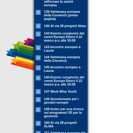
rafforzare la sanità
europea
139-Settimana europea
della Gioventù (prima
pagina)
140-Al via 28 progetti Alma
142-Evento congiunto dei
centri Europe Direct il 22
marzo p.v. alle 10:00
143-Incontro europeo a
Lauria
144-Settimana europea
della Gioventù
145-Incontro europeo a
Lauria
146-Evento congiunto dei
centri Europe Direct il 22
marzo p.v. alle 10:00
147-Work Wise Youth
148-Questionario per i
giovani europei
149-Invito per una ricerca
sui programmi UE per la
gioventù
150-Al via 28 progetti
ALMA
151-Settimana europea dei