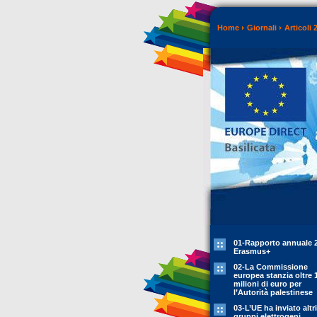
Home
Giornali
Articoli 
01-Rapporto annuale 
Erasmus+
02-La Commissione
europea stanzia oltre 
milioni di euro per
l’Autorità palestinese
03-L’UE ha inviato altr
gruppi elettrogeni