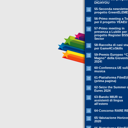
DIGI4YOU
55-Seconda newsletter
progetto GreenELEM
56-Primo meeting a To
per il progetto YEAEU
57-Primo meeting in
presenza a Lublin per i
progetto Register BSS
Sector
58-Raccolta di casi st
per Game4CoSkills
59-Premio Europeo “C
Magno” della Giovent
2024!
60-Conferenza UE sull
musica
61-Piattaforma FilmEU
(prima pagina)
62-Seize the Summer 
Eures 2024
63-Bando MIUR su
assistenti di lingua
all'estero
64-Concorso RARE R
65-Valutazione Horizo
2020