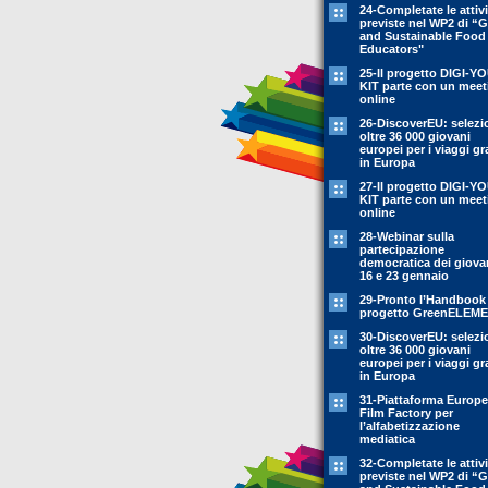
24-Completate le attivi
previste nel WP2 di “
and Sustainable Food
Educators"
25-Il progetto DIGI-Y
KIT parte con un meet
online
26-DiscoverEU: selezi
oltre 36 000 giovani
europei per i viaggi gr
in Europa
27-Il progetto DIGI-Y
KIT parte con un meet
online
28-Webinar sulla
partecipazione
democratica dei giovan
16 e 23 gennaio
29-Pronto l’Handbook
progetto GreenELEM
30-DiscoverEU: selezi
oltre 36 000 giovani
europei per i viaggi gr
in Europa
31-Piattaforma Europ
Film Factory per
l’alfabetizzazione
mediatica
32-Completate le attivi
previste nel WP2 di “