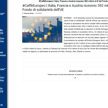
ole”
llo
IDS
Eco-
tra
per
prese
vole”
Eco-
tra
llo
IDS
 in