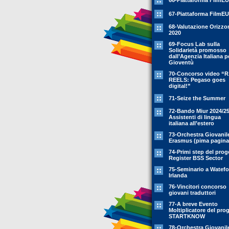
66-Piattaforma FilmEU
67-Piattaforma FilmEU
68-Valutazione Orizzo
2020
69-Focus Lab sulla
Solidarietà promosso
dall’Agenzia Italiana p
Gioventù
70-Concorso video “
REELS: Pegaso goes
digital!”
71-Seize the Summer
72-Bando Miur 2024/25
Assistenti di lingua
italiana all’estero
73-Orchestra Giovanil
Erasmus (pima pagina
74-Primi step del prog
Register BSS Sector
75-Seminario a Watefo
Irlanda
76-Vincitori concorso
giovani traduttori
77-A breve Evento
Moltiplicatore del pro
STARTKNOW
78-Orchestra Giovanil