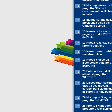
14-Meeting iniziale del
progetto “Gli orchi
esistono solo nelle fa
in Italia
15-Inaugurazione dell
presidenza belga del
Consiglio dell’UE
16-Nuova richiesta di
pagamento del PNRR
dall’Italia
17-Nuova roadmap sul
riforme politiche
18-Nuove norme antif
transfrontaliere
19-Nuovo Flusso VET 
il consorzio guidato d
EURO-NET
20-Entra nel vivo delle
attività il progetto
WARRIOR
21-DiscoverEU: selezi
oltre 36 000 giovani
europei per i viaggi gr
in Europa (prima pagi
22-Meeting in Spagna 
progetto DIGI4YOU
23-Pronto l’Handbook
progetto GreenELEM