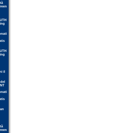
tà
Green
OUTH
ing
onati
atis
OUTH
ing
i il
 del
ENT
onati
atis
ean
tà
Green