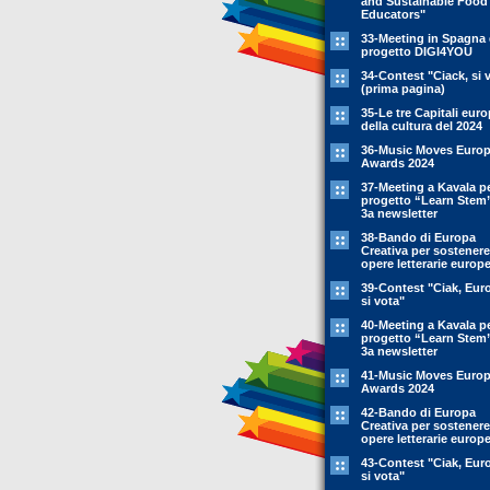
and Sustainable Food
Educators"
33-Meeting in Spagna 
progetto DIGI4YOU
34-Contest "Ciack, si 
(prima pagina)
35-Le tre Capitali eur
della cultura del 2024
36-Music Moves Euro
Awards 2024
37-Meeting a Kavala pe
progetto “Learn Stem
3a newsletter
38-Bando di Europa
Creativa per sostenere
opere letterarie europ
39-Contest "Ciak, Eur
si vota"
40-Meeting a Kavala pe
progetto “Learn Stem
3a newsletter
41-Music Moves Euro
Awards 2024
42-Bando di Europa
Creativa per sostenere
opere letterarie europ
43-Contest "Ciak, Eur
si vota"