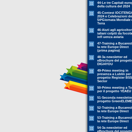
44-Le tre Capitali eur
della cultura del 2024
45-Contest IOCITENG
2024 e Celebrazioni de
54ªGiornata Mondiale 
Terra
46-Aiuti agli agricoltor
ialiani colpiti da focola
infl uenza aviaria
47-Training a Bucarest
la rete Europe Direct
(prima pagina)
48-3a newsletter ed
eBrochure del progett
DIGI4YOU
49-Primo meeting in
presenza a Lublin per i
progetto Register BSS
Sector
50-Primo meeting a To
per il progetto YEAEU
51-Seconda newsletter
progetto GreenELEM
52-Training a Bucarest
la rete Europe Direct
53-Training a Bucarest
la rete Europe Direct
54-3a newsletter ed
eBrochure del progett