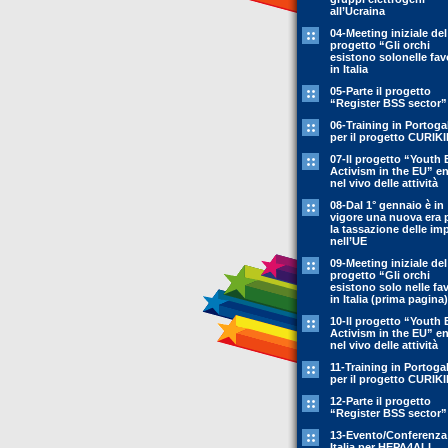
all’Ucraina
04-Meeting iniziale del
progetto “Gli orchi
esistono solonelle fav
in Italia
05-Parte il progetto
“Register BSS sector”
06-Training in Portoga
per il progetto CURIK
07-Il progetto “Youth 
Activism in the EU” en
nel vivo delle attività
08-Dal 1° gennaio è in
vigore una nuova era 
la tassazione delle im
nell’UE
09-Meeting iniziale del
progetto “Gli orchi
esistono solo nelle fa
in Italia (prima pagina)
10-Il progetto “Youth 
Activism in the EU” en
nel vivo delle attività
11-Training in Portoga
per il progetto CURIK
12-Parte il progetto
“Register BSS sector”
13-Evento/Conferenza
Italia per HEPA4ALL