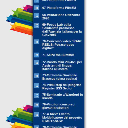
66-Piattaforma FilmEU
67-Piattaforma FilmEU
68-Valutazione Orizzonte
2020
69-Focus Lab sulla
Solidarietà promosso
dall’Agenzia Italiana per la
Gioventù
70-Concorso video “RARE
REELS: Pegaso goes
digital!”
71-Seize the Summer
72-Bando Miur 2024/25 per
Assistenti di lingua
italiana all’estero
73-Orchestra Giovanile
Erasmus (pima pagina)
74-Primi step del progetto
Register BSS Sector
75-Seminario a Wateford in
Irlanda
76-Vincitori concorso
giovani traduttori
77-A breve Evento
Moltiplicatore del progetto
STARTKNOW
78-Orchestra Giovanile