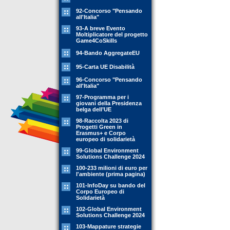
92-Concorso "Pensando
all'Italia"
93-A breve Evento
Moltiplicatore del progetto
Game4CoSkills
94-Bando AggregateEU
95-Carta UE Disabilità
96-Concorso "Pensando
all'Italia"
97-Programma per i
giovani della Presidenza
belga dell’UE
98-Raccolta 2023 di
Progetti Green in
Erasmus+ e Corpo
europeo di solidarietà
99-Global Environment
Solutions Challenge 2024
100-233 milioni di euro per
l'ambiente (prima pagina)
101-InfoDay su bando del
Corpo Europeo di
Solidarietà
102-Global Environment
Solutions Challenge 2024
103-Mappature strategie