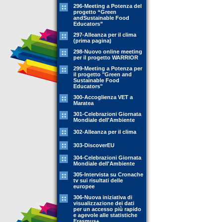
296-Meeting a Potenza del
progetto “Green
andSustainable Food
Educators”
297-Alleanza per il clima
(prima pagina)
298-Nuovo online meeting
per il progetto WARRIOR
299-Meeting a Potenza per
il progetto "Green and
Sustainable Food
Educators"
300-Accoglienza VET a
Maratea
301-Celebrazioni Giornata
Mondiale dell'Ambiente
302-Alleanza per il clima
303-DiscoverEU
304-Celebrazioni Giornata
Mondiale dell'Ambiente
305-Intervista su Cronache
tv sui risultati delle
europee
306-Nuova iniziativa di
visualizzazione dei dati
per un accesso più rapido
e agevole alle statistiche
Erasmus+