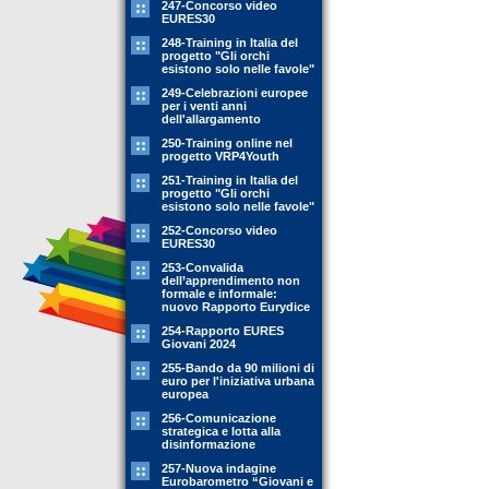
247-Concorso video
EURES30
248-Training in Italia del
progetto "Gli orchi
esistono solo nelle favole"
249-Celebrazioni europee
per i venti anni
dell'allargamento
250-Training online nel
progetto VRP4Youth
251-Training in Italia del
progetto "Gli orchi
esistono solo nelle favole"
252-Concorso video
EURES30
253-Convalida
dell’apprendimento non
formale e informale:
nuovo Rapporto Eurydice
254-Rapporto EURES
Giovani 2024
255-Bando da 90 milioni di
euro per l'iniziativa urbana
europea
256-Comunicazione
strategica e lotta alla
disinformazione
257-Nuova indagine
Eurobarometro “Giovani e