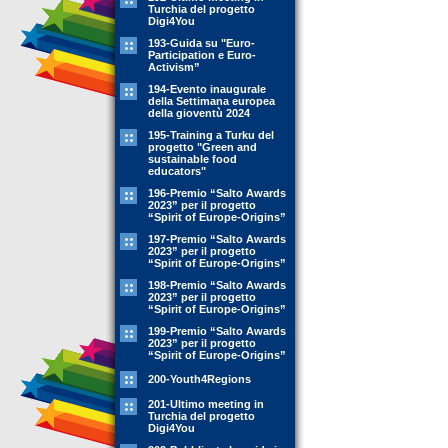
Turchia del progetto
Digi4You
193-Guida su "Euro-
Participation e Euro-
Activism”
194-Evento inaugurale
della Settimana europea
della gioventù 2024
195-Training a Turku del
progetto "Green and
sustainable food
educators"
196-Premio “Salto Awards
2023” per il progetto
“Spirit of Europe-Origins”
197-Premio “Salto Awards
2023” per il progetto
“Spirit of Europe-Origins”
198-Premio “Salto Awards
2023” per il progetto
“Spirit of Europe-Origins”
199-Premio “Salto Awards
2023” per il progetto
“Spirit of Europe-Origins”
200-Youth4Regions
201-Ultimo meeting in
Turchia del progetto
Digi4You