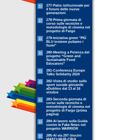
277-Patto istituzionale per
il futuro delle nuove
generazioni
278-Prima giornata di
corso sulle tecniche e
metodologie di cinema nel
progetto di Fargo
279-Iniziativa green "PIÙ
BLU insieme puliamo i
fiumi"
280-Meeting a Potenza del
progetto “Green and
Sustainable Food
Educators”
281-Conferenza Europe
Talks Solidarity 2024
282-Visita di studio sullo
sport sociale giovanile
aDublino dal 13 al 16
ottobre
283-Seconda giornata di
corso sulle tecniche e
metodologie di cinema nel
progetto di Fargo (prima
pagina)
284-Al lavoro sulla Guida
contro le Fake News nel
progetto WARRIOR
285-Al via 297 tirocini
MAECI-MUR-CRUI