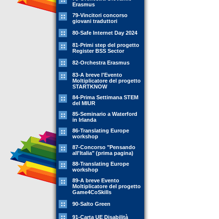
Erasmus
79-Vincitori concorso
giovani traduttori
80-Safe Internet Day 2024
81-Primi step del progetto
Register BSS Sector
82-Orchestra Erasmus
83-A breve l'Evento
Moltiplicatore del progetto
STARTKNOW
84-Prima Settimana STEM
del MIUR
85-Seminario a Waterford
in Irlanda
86-Translating Europe
workshop
87-Concorso "Pensando
all'Italia" (prima pagina)
88-Translating Europe
workshop
89-A breve Evento
Moltiplicatore del progetto
Game4CoSkills
90-Salto Green
91-Carta UE Disabilità