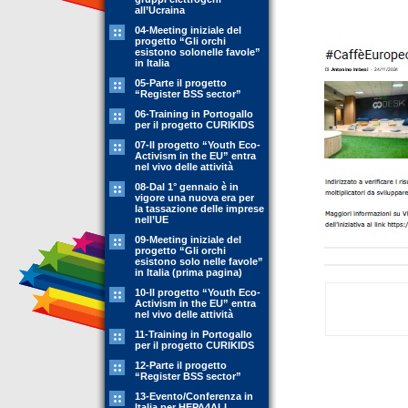
all’Ucraina
04-Meeting iniziale del
progetto “Gli orchi
esistono solonelle favole”
in Italia
05-Parte il progetto
“Register BSS sector”
06-Training in Portogallo
per il progetto CURIKIDS
07-Il progetto “Youth Eco-
Activism in the EU” entra
nel vivo delle attività
08-Dal 1° gennaio è in
vigore una nuova era per
la tassazione delle imprese
nell’UE
09-Meeting iniziale del
progetto “Gli orchi
esistono solo nelle favole”
in Italia (prima pagina)
10-Il progetto “Youth Eco-
Activism in the EU” entra
nel vivo delle attività
11-Training in Portogallo
per il progetto CURIKIDS
12-Parte il progetto
“Register BSS sector”
13-Evento/Conferenza in
Italia per HEPA4ALL