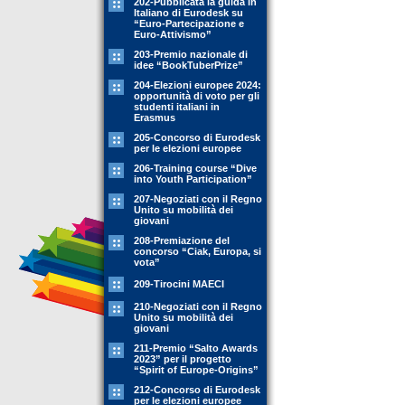
202-Pubblicata la guida in
Italiano di Eurodesk su
“Euro-Partecipazione e
Euro-Attivismo”
203-Premio nazionale di
idee “BookTuberPrize”
204-Elezioni europee 2024:
opportunità di voto per gli
studenti italiani in
Erasmus
205-Concorso di Eurodesk
per le elezioni europee
206-Training course “Dive
into Youth Participation”
207-Negoziati con il Regno
Unito su mobilità dei
giovani
208-Premiazione del
concorso “Ciak, Europa, si
vota”
209-Tirocini MAECI
210-Negoziati con il Regno
Unito su mobilità dei
giovani
211-Premio “Salto Awards
2023” per il progetto
“Spirit of Europe-Origins”
212-Concorso di Eurodesk
per le elezioni europee