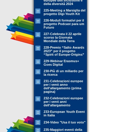
europee dell'inclusione e
della diversità 2024
225-Meeting a Marsiglia del
progetto Digi-Youth Kit
226-Moduli formativi per il
progetto Podcast para um
Futuro
227-Celebrata il 22 aprile
scorso la Giornata
Mondiale della Terra
228-Premio “Salto Awards
2023” per il progetto
“Spirit of Europe-Origins”
229-Webinar Erasmus+
Goes Digital
230-Più di un miliardo per
la ricerca
231-Celebrazioni europee
per i venti anno
dell'allargamento (prima
pagina)
232-Celebrazioni europee
per i venti anni
dell'allargamento
233-European Youth Event
in Italia
234-Video "Usa il tuo voto"
235-Maggiori eventi della