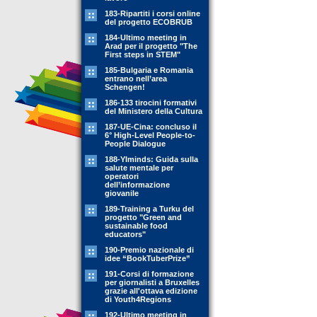
183-Ripartiti i corsi online
del progetto ECOBRUB
184-Ultimo meeting in
Arad per il progetto "The
First steps in STEM"
185-Bulgaria e Romania
entrano nell’area
Schengen!
186-133 tirocini formativi
del Ministero della Cultura
187-UE-Cina: concluso il
6° High-Level People-to-
People Dialogue
188-YIminds: Guida sulla
salute mentale per
operatori
dell’informazione
giovanile
189-Training a Turku del
progetto "Green and
sustainable food
educators"
190-Premio nazionale di
idee “BookTuberPrize”
191-Corsi di formazione
per giornalisti a Bruxelles
grazie all'ottava edizione
di Youth4Regions
192-Ultimo meeting in