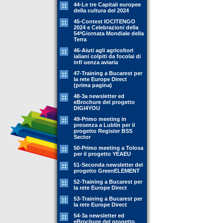
44-Le tre Capitali europee
della cultura del 2024
45-Contest IOCITENGO
2024 e Celebrazioni della
54ªGiornata Mondiale della
Terra
46-Aiuti agli agricoltori
ialiani colpiti da focolai di
infl uenza aviaria
47-Training a Bucarest per
la rete Europe Direct
(prima pagina)
48-3a newsletter ed
eBrochure del progetto
DIGI4YOU
49-Primo meeting in
presenza a Lublin per il
progetto Register BSS
Sector
50-Primo meeting a Tolosa
per il progetto YEAEU
51-Seconda newsletter del
progetto GreenELEMENT
52-Training a Bucarest per
la rete Europe Direct
53-Training a Bucarest per
la rete Europe Direct
54-3a newsletter ed
eBrochure del progetto