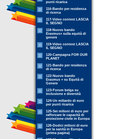
punti ricarica
116-Bando per residenza
di ricerca
117-Video contest LASCIA
IL SEGNO
118-Nuovo bando
Erasmus+ sulla equità di
genere
119-Video contest LASCIA
IL SEGNO
120-Campagna FOR OUR
PLANET
121-Bando per residenza
di ricerca
122-Nuovo bando
Erasmus + su Equità di
Genere
123-Forum belga su
inclusione e diversità
124-Un miliardo di euro
per punti ricarica
125-Sei milioni di euro per
rafforzare le capacità di
protezione civile in Europa
126-Dodici milioni di euro
per la sanità in Europa
(prima pagina)