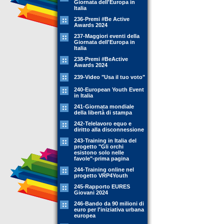
Giornata dell'Europa in
Italia
236-Premi #Be Active
Awards 2024
237-Maggiori eventi della
Giornata dell'Europa in
Italia
238-Premi #BeActive
Awards 2024
239-Video "Usa il tuo voto"
240-European Youth Event
in Italia
241-Giornata mondiale
della libertà di stampa
242-Telelavoro equo e
diritto alla disconnessione
243-Training in Italia del
progetto "Gli orchi
esistono solo nelle
favole"-prima pagina
244-Training online nel
progetto VRP4Youth
245-Rapporto EURES
Giovani 2024
246-Bando da 90 milioni di
euro per l'iniziativa urbana
europea