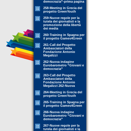
democrazia”-prima pagina
258-Meeting in Grecia del
progetto GreenYouth
259-Nuove regole per la
tutela dei giornalisti e la
promozione della libertà
dei media
260-Training in Spagna per
il progetto Games4Green
261-Call del Progetto
Ambasciatori della
Fondazione Antonio
Megalizzi
262-Nuova indagine
Eurobarometro “Giovani e
democrazia”
263-Call del Progetto
Ambasciatori della
Fondazione Antonio
Megalizzi 262-Nuova
264-Meeting in Grecia del
progetto GreenYouth
265-Training in Spagna per
il progetto Games4Green
266-Nuova indagine
Eurobarometro “Giovani e
democrazia”
267-Nuove regole per la
tutela dei giornalisti e la