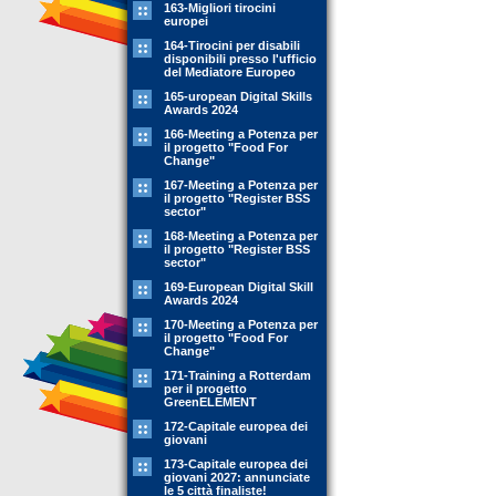
163-Migliori tirocini
europei
164-Tirocini per disabili
disponibili presso l'ufficio
del Mediatore Europeo
165-uropean Digital Skills
Awards 2024
166-Meeting a Potenza per
il progetto "Food For
Change"
167-Meeting a Potenza per
il progetto "Register BSS
sector"
168-Meeting a Potenza per
il progetto "Register BSS
sector"
169-European Digital Skill
Awards 2024
170-Meeting a Potenza per
il progetto "Food For
Change"
171-Training a Rotterdam
per il progetto
GreenELEMENT
172-Capitale europea dei
giovani
173-Capitale europea dei
giovani 2027: annunciate
le 5 città finaliste!