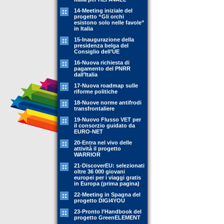
14-Meeting iniziale del
progetto “Gli orchi
esistono solo nelle favole”
in Italia
15-Inaugurazione della
presidenza belga del
Consiglio dell’UE
16-Nuova richiesta di
pagamento del PNRR
dall’Italia
17-Nuova roadmap sulle
riforme politiche
18-Nuove norme antifrodi
transfrontaliere
19-Nuovo Flusso VET per
il consorzio guidato da
EURO-NET
20-Entra nel vivo delle
attività il progetto
WARRIOR
21-DiscoverEU: selezionati
oltre 36 000 giovani
europei per i viaggi gratis
in Europa (prima pagina)
22-Meeting in Spagna del
progetto DIGI4YOU
23-Pronto l’Handbook del
progetto GreenELEMENT