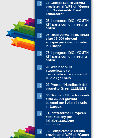
24-Completate le attività
previste nel WP2 di “Green
and Sustainable Food
Educators"
25-Il progetto DIGI-YOUTH
KIT parte con un meeting
online
26-DiscoverEU: selezionati
oltre 36 000 giovani
europei per i viaggi gratis
in Europa
27-Il progetto DIGI-YOUTH
KIT parte con un meeting
online
28-Webinar sulla
partecipazione
democratica dei giovani il
16 e 23 gennaio
29-Pronto l’Handbook del
progetto GreenELEMENT
30-DiscoverEU: selezionati
oltre 36 000 giovani
europei per i viaggi gratis
in Europa
31-Piattaforma European
Film Factory per
l’alfabetizzazione
mediatica
32-Completate le attività
previste nel WP2 di “Green