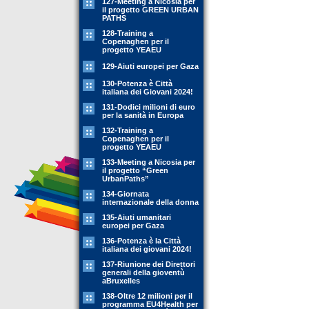
127-Meeting a Nicosia per
il progetto GREEN URBAN
PATHS
128-Training a
Copenaghen per il
progetto YEAEU
129-Aiuti europei per Gaza
130-Potenza è Città
italiana dei Giovani 2024!
131-Dodici milioni di euro
per la sanità in Europa
132-Training a
Copenaghen per il
progetto YEAEU
133-Meeting a Nicosia per
il progetto “Green
UrbanPaths”
134-Giornata
internazionale della donna
135-Aiuti umanitari
europei per Gaza
136-Potenza è la Città
italiana dei giovani 2024!
137-Riunione dei Direttori
generali della gioventù
aBruxelles
138-Oltre 12 milioni per il
programma EU4Health per