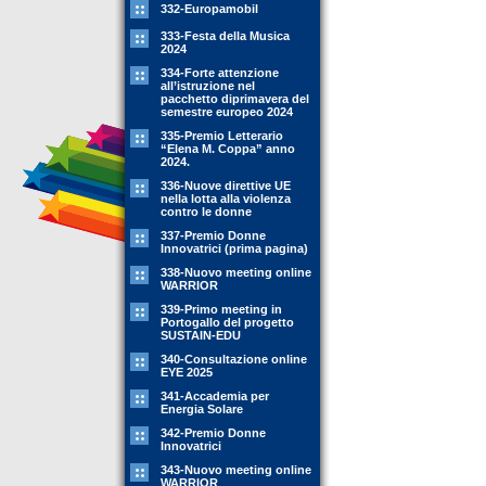
332-Europamobil
333-Festa della Musica
2024
334-Forte attenzione
all’istruzione nel
pacchetto diprimavera del
semestre europeo 2024
335-Premio Letterario
“Elena M. Coppa” anno
2024.
336-Nuove direttive UE
nella lotta alla violenza
contro le donne
337-Premio Donne
Innovatrici (prima pagina)
338-Nuovo meeting online
WARRIOR
339-Primo meeting in
Portogallo del progetto
SUSTAIN-EDU
340-Consultazione online
EYE 2025
341-Accademia per
Energia Solare
342-Premio Donne
Innovatrici
343-Nuovo meeting online
WARRIOR