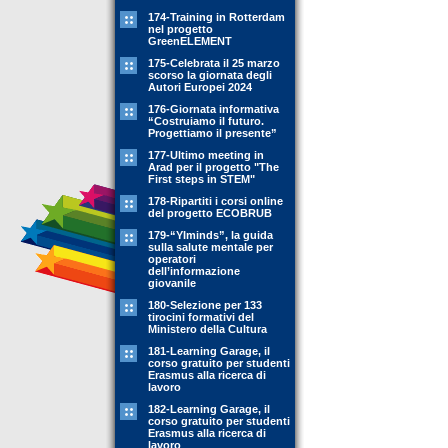
174-Training in Rotterdam
nel progetto
GreenELEMENT
175-Celebrata il 25 marzo
scorso la giornata degli
Autori Europei 2024
176-Giornata informativa
“Costruiamo il futuro.
Progettiamo il presente”
177-Ultimo meeting in
Arad per il progetto "The
First steps in STEM"
178-Ripartiti i corsi online
del progetto ECOBRUB
179-“YIminds”, la guida
sulla salute mentale per
operatori
dell’informazione
giovanile
180-Selezione per 133
tirocini formativi del
Ministero della Cultura
181-Learning Garage, il
corso gratuito per studenti
Erasmus alla ricerca di
lavoro
182-Learning Garage, il
corso gratuito per studenti
Erasmus alla ricerca di
lavoro