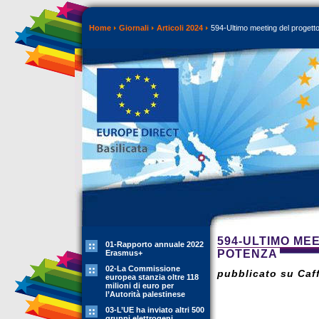
Home
Giornali
Articoli 2024
594-Ultimo meeting del proget
594-ULTIMO ME
01-Rapporto annuale 2022
POTENZA
Erasmus+
02-La Commissione
pubblicato su Caff
europea stanzia oltre 118
milioni di euro per
l’Autorità palestinese
03-L’UE ha inviato altri 500
gruppi elettrogeni