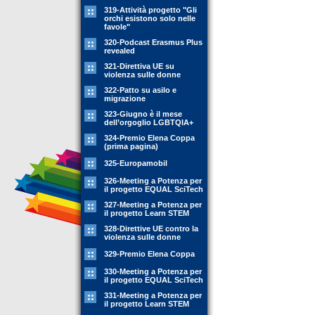
319-Attività progetto "Gli
orchi esistono solo nelle
favole"
320-Podcast Erasmus Plus
revealed
321-Direttiva UE su
violenza sulle donne
322-Patto su asilo e
migrazione
323-Giugno è il mese
dell’orgoglio LGBTQIA+
324-Premio Elena Coppa
(prima pagina)
325-Europamobil
326-Meeting a Potenza per
il progetto EQUAL SciTech
327-Meeting a Potenza per
il progetto Learn STEM
328-Direttive UE contro la
violenza sulle donne
329-Premio Elena Coppa
330-Meeting a Potenza per
il progetto EQUAL SciTech
331-Meeting a Potenza per
il progetto Learn STEM