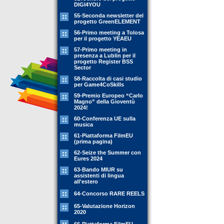
DIGI4YOU
55-Seconda newsletter del
progetto GreenELEMENT
56-Primo meeting a Tolosa
per il progetto YEAEU
57-Primo meeting in
presenza a Lublin per il
progetto Register BSS
Sector
58-Raccolta di casi studio
per Game4CoSkills
59-Premio Europeo “Carlo
Magno” della Gioventù
2024!
60-Conferenza UE sulla
musica
61-Piattaforma FilmEU
(prima pagina)
62-Seize the Summer con
Eures 2024
63-Bando MIUR su
assistenti di lingua
all'estero
64-Concorso RARE REELS
65-Valutazione Horizon
2020