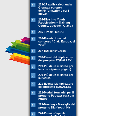
213-17 aprile celebrata la
Giornata europea
dell’informazione per i
giovani
214-Dive into Youth
Participation – Training
Course, Luesden, Olanda
215-Tirocini MAECI
216-Premiazione del
concorso “Ciak, Europa, si
vota”
217-EUTeens4Green
218-Evento Moltiplicatore
del progetto EQUALLEY
219-Più di un miliardo per
la ricerca (prima pagina)
220-Più di un miliardo per
la ricerca
221-Evento Moltiplicatore
del progetto EQUALLEY
222-Moduli formativi per il
progetto Podcast para um
Futuro
223-Meeting a Marsiglia del
progetto Digi-Youth Kit
224-Premio Capitali