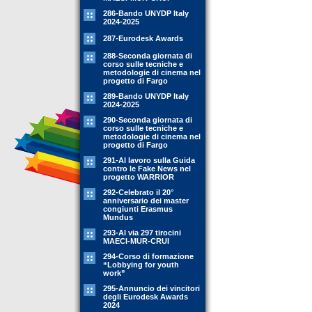
286-Bando UNYDP Italy
2024-2025
287-Eurodesk Awards
288-Seconda giornata di
corso sulle tecniche e
metodologie di cinema nel
progetto di Fargo
289-Bando UNYDP Italy
2024-2025
290-Seconda giornata di
corso sulle tecniche e
metodologie di cinema nel
progetto di Fargo
291-Al lavoro sulla Guida
contro le Fake News nel
progetto WARRIOR
292-Celebrato il 20°
anniversario dei master
congiunti Erasmus
Mundus
293-Al via 297 tirocini
MAECI-MUR-CRUI
294-Corso di formazione
“Lobbying for youth
work”
295-Annuncio dei vincitori
degli Eurodesk Awards
2024