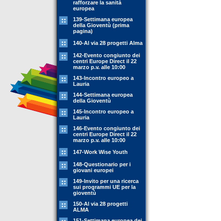
rafforzare la sanità
europea
139-Settimana europea
della Gioventù (prima
pagina)
140-Al via 28 progetti Alma
142-Evento congiunto dei
centri Europe Direct il 22
marzo p.v. alle 10:00
143-Incontro europeo a
Lauria
144-Settimana europea
della Gioventù
145-Incontro europeo a
Lauria
146-Evento congiunto dei
centri Europe Direct il 22
marzo p.v. alle 10:00
147-Work Wise Youth
148-Questionario per i
giovani europei
149-Invito per una ricerca
sui programmi UE per la
gioventù
150-Al via 28 progetti
ALMA
151-Settimana europea dei