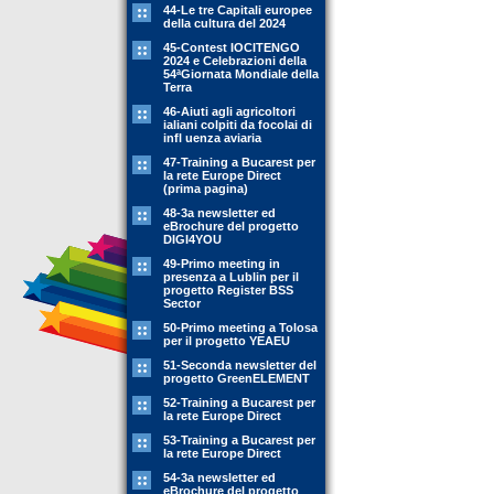
44-Le tre Capitali europee
della cultura del 2024
45-Contest IOCITENGO
2024 e Celebrazioni della
54ªGiornata Mondiale della
Terra
46-Aiuti agli agricoltori
ialiani colpiti da focolai di
infl uenza aviaria
47-Training a Bucarest per
la rete Europe Direct
(prima pagina)
48-3a newsletter ed
eBrochure del progetto
DIGI4YOU
49-Primo meeting in
presenza a Lublin per il
progetto Register BSS
Sector
50-Primo meeting a Tolosa
per il progetto YEAEU
51-Seconda newsletter del
progetto GreenELEMENT
52-Training a Bucarest per
la rete Europe Direct
53-Training a Bucarest per
la rete Europe Direct
54-3a newsletter ed
eBrochure del progetto