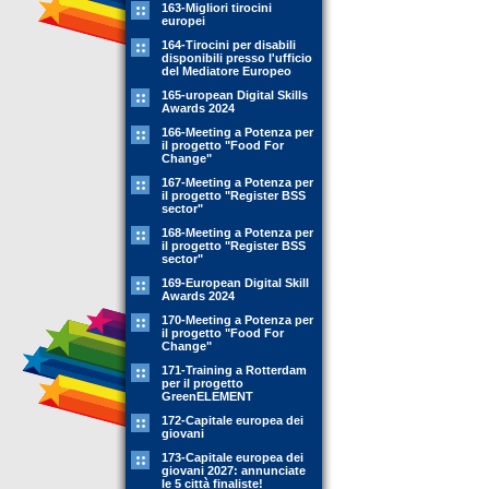
163-Migliori tirocini
europei
164-Tirocini per disabili
disponibili presso l'ufficio
del Mediatore Europeo
165-uropean Digital Skills
Awards 2024
166-Meeting a Potenza per
il progetto "Food For
Change"
167-Meeting a Potenza per
il progetto "Register BSS
sector"
168-Meeting a Potenza per
il progetto "Register BSS
sector"
169-European Digital Skill
Awards 2024
170-Meeting a Potenza per
il progetto "Food For
Change"
171-Training a Rotterdam
per il progetto
GreenELEMENT
172-Capitale europea dei
giovani
173-Capitale europea dei
giovani 2027: annunciate
le 5 città finaliste!