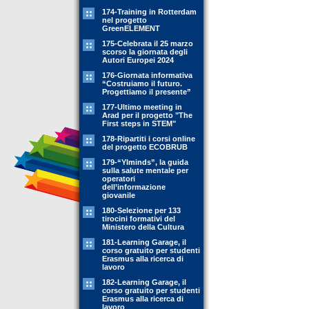
174-Training in Rotterdam
nel progetto
GreenELEMENT
175-Celebrata il 25 marzo
scorso la giornata degli
Autori Europei 2024
176-Giornata informativa
“Costruiamo il futuro.
Progettiamo il presente”
177-Ultimo meeting in
Arad per il progetto "The
First steps in STEM"
178-Ripartiti i corsi online
del progetto ECOBRUB
179-“YIminds”, la guida
sulla salute mentale per
operatori
dell’informazione
giovanile
180-Selezione per 133
tirocini formativi del
Ministero della Cultura
181-Learning Garage, il
corso gratuito per studenti
Erasmus alla ricerca di
lavoro
182-Learning Garage, il
corso gratuito per studenti
Erasmus alla ricerca di
lavoro