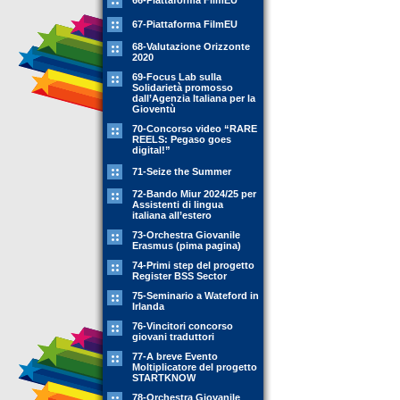
66-Piattaforma FilmEU
67-Piattaforma FilmEU
68-Valutazione Orizzonte
2020
69-Focus Lab sulla
Solidarietà promosso
dall’Agenzia Italiana per la
Gioventù
70-Concorso video “RARE
REELS: Pegaso goes
digital!”
71-Seize the Summer
72-Bando Miur 2024/25 per
Assistenti di lingua
italiana all’estero
73-Orchestra Giovanile
Erasmus (pima pagina)
74-Primi step del progetto
Register BSS Sector
75-Seminario a Wateford in
Irlanda
76-Vincitori concorso
giovani traduttori
77-A breve Evento
Moltiplicatore del progetto
STARTKNOW
78-Orchestra Giovanile