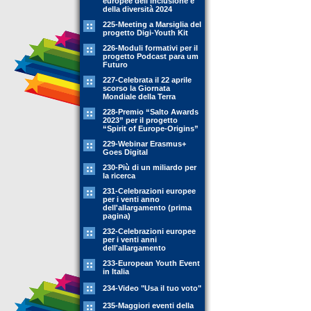
europee dell'inclusione e
della diversità 2024
225-Meeting a Marsiglia del
progetto Digi-Youth Kit
226-Moduli formativi per il
progetto Podcast para um
Futuro
227-Celebrata il 22 aprile
scorso la Giornata
Mondiale della Terra
228-Premio “Salto Awards
2023” per il progetto
“Spirit of Europe-Origins”
229-Webinar Erasmus+
Goes Digital
230-Più di un miliardo per
la ricerca
231-Celebrazioni europee
per i venti anno
dell'allargamento (prima
pagina)
232-Celebrazioni europee
per i venti anni
dell'allargamento
233-European Youth Event
in Italia
234-Video "Usa il tuo voto"
235-Maggiori eventi della