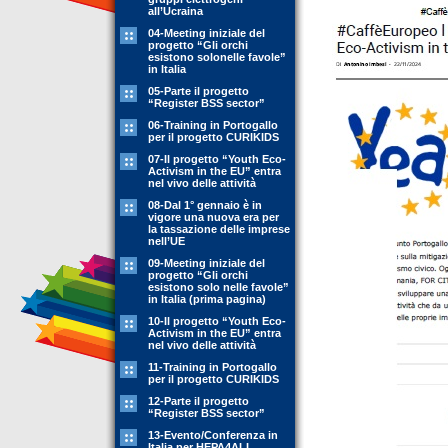
all’Ucraina
04-Meeting iniziale del
progetto “Gli orchi
esistono solonelle favole”
in Italia
05-Parte il progetto
“Register BSS sector”
06-Training in Portogallo
per il progetto CURIKIDS
07-Il progetto “Youth Eco-
Activism in the EU” entra
nel vivo delle attività
08-Dal 1° gennaio è in
vigore una nuova era per
la tassazione delle imprese
nell’UE
09-Meeting iniziale del
progetto “Gli orchi
esistono solo nelle favole”
in Italia (prima pagina)
10-Il progetto “Youth Eco-
Activism in the EU” entra
nel vivo delle attività
11-Training in Portogallo
per il progetto CURIKIDS
12-Parte il progetto
“Register BSS sector”
13-Evento/Conferenza in
Italia per HEPA4ALL