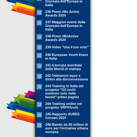
Giornata dell'Europa in
Italia
236-Premi #Be Active
Awards 2024
237-Maggiori eventi della
Giornata dell'Europa in
Italia
238-Premi #BeActive
Awards 2024
239-Video "Usa il tuo voto"
240-European Youth Event
in Italia
241-Giornata mondiale
della libertà di stampa
242-Telelavoro equo e
diritto alla disconnessione
243-Training in Italia del
progetto "Gli orchi
esistono solo nelle
favole"-prima pagina
244-Training online nel
progetto VRP4Youth
245-Rapporto EURES
Giovani 2024
246-Bando da 90 milioni di
euro per l'iniziativa urbana
europea