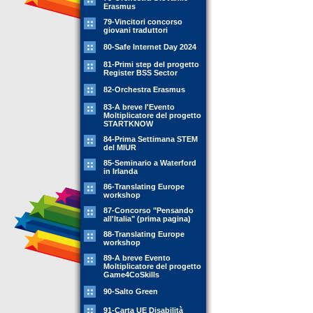
Erasmus
79-Vincitori concorso
giovani traduttori
80-Safe Internet Day 2024
81-Primi step del progetto
Register BSS Sector
82-Orchestra Erasmus
83-A breve l'Evento
Moltiplicatore del progetto
STARTKNOW
84-Prima Settimana STEM
del MIUR
85-Seminario a Waterford
in Irlanda
86-Translating Europe
workshop
87-Concorso "Pensando
all'Italia" (prima pagina)
88-Translating Europe
workshop
89-A breve Evento
Moltiplicatore del progetto
Game4CoSkills
90-Salto Green
91-Carta UE Disabilità