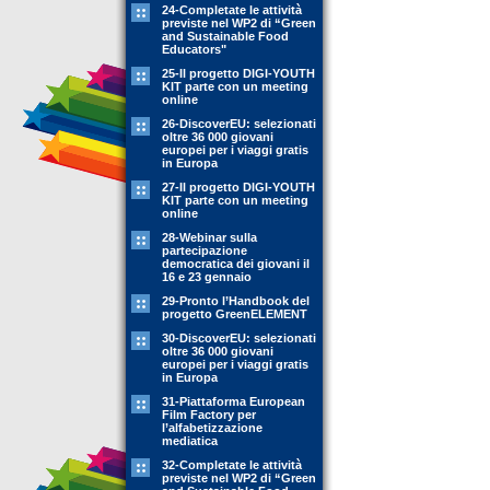
24-Completate le attività
previste nel WP2 di “Green
and Sustainable Food
Educators"
25-Il progetto DIGI-YOUTH
KIT parte con un meeting
online
26-DiscoverEU: selezionati
oltre 36 000 giovani
europei per i viaggi gratis
in Europa
27-Il progetto DIGI-YOUTH
KIT parte con un meeting
online
28-Webinar sulla
partecipazione
democratica dei giovani il
16 e 23 gennaio
29-Pronto l’Handbook del
progetto GreenELEMENT
30-DiscoverEU: selezionati
oltre 36 000 giovani
europei per i viaggi gratis
in Europa
31-Piattaforma European
Film Factory per
l’alfabetizzazione
mediatica
32-Completate le attività
previste nel WP2 di “Green