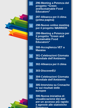
296-Meeting a Potenza del
progetto “Green
andSustainable Food
Educators”
297-Alleanza per il clima
(prima pagina)
298-Nuovo online meeting
per il progetto WARRIOR
299-Meeting a Potenza per
il progetto "Green and
Sustainable Food
Educators"
300-Accoglienza VET a
Maratea
301-Celebrazioni Giornata
Mondiale dell'Ambiente
302-Alleanza per il clima
303-DiscoverEU
304-Celebrazioni Giornata
Mondiale dell'Ambiente
305-Intervista su Cronache
tv sui risultati delle
europee
306-Nuova iniziativa di
visualizzazione dei dati
per un accesso più rapido
e agevole alle statistiche
Erasmus+