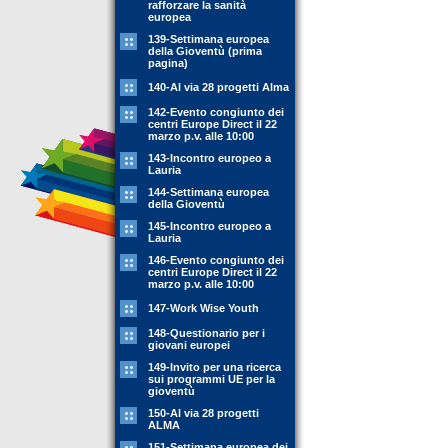
rafforzare la sanità
europea
139-Settimana europea
della Gioventù (prima
pagina)
140-Al via 28 progetti Alma
142-Evento congiunto dei
centri Europe Direct il 22
marzo p.v. alle 10:00
143-Incontro europeo a
Lauria
144-Settimana europea
della Gioventù
145-Incontro europeo a
Lauria
146-Evento congiunto dei
centri Europe Direct il 22
marzo p.v. alle 10:00
147-Work Wise Youth
148-Questionario per i
giovani europei
149-Invito per una ricerca
sui programmi UE per la
gioventù
150-Al via 28 progetti
ALMA
151-Settimana europea dei