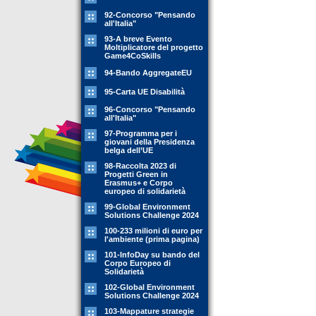
92-Concorso "Pensando
all'Italia"
93-A breve Evento
Moltiplicatore del progetto
Game4CoSkills
94-Bando AggregateEU
95-Carta UE Disabilità
96-Concorso "Pensando
all'Italia"
97-Programma per i
giovani della Presidenza
belga dell’UE
98-Raccolta 2023 di
Progetti Green in
Erasmus+ e Corpo
europeo di solidarietà
99-Global Environment
Solutions Challenge 2024
100-233 milioni di euro per
l'ambiente (prima pagina)
101-InfoDay su bando del
Corpo Europeo di
Solidarietà
102-Global Environment
Solutions Challenge 2024
103-Mappature strategie