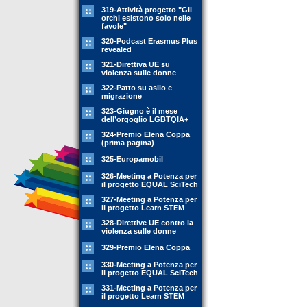
319-Attività progetto "Gli
orchi esistono solo nelle
favole"
320-Podcast Erasmus Plus
revealed
321-Direttiva UE su
violenza sulle donne
322-Patto su asilo e
migrazione
323-Giugno è il mese
dell’orgoglio LGBTQIA+
324-Premio Elena Coppa
(prima pagina)
325-Europamobil
326-Meeting a Potenza per
il progetto EQUAL SciTech
327-Meeting a Potenza per
il progetto Learn STEM
328-Direttive UE contro la
violenza sulle donne
329-Premio Elena Coppa
330-Meeting a Potenza per
il progetto EQUAL SciTech
331-Meeting a Potenza per
il progetto Learn STEM