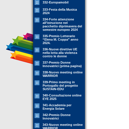
332-Europamobil
333-Festa della Musica
2024
334-Forte attenzione
all’istruzione nel
pacchetto diprimavera del
semestre europeo 2024
335-Premio Letterario
“Elena M. Coppa” anno
2024.
336-Nuove direttive UE
nella lotta alla violenza
contro le donne
337-Premio Donne
Innovatrici (prima pagina)
338-Nuovo meeting online
WARRIOR
339-Primo meeting in
Portogallo del progetto
SUSTAIN-EDU
340-Consultazione online
EYE 2025
341-Accademia per
Energia Solare
342-Premio Donne
Innovatrici
343-Nuovo meeting online
WARRIOR