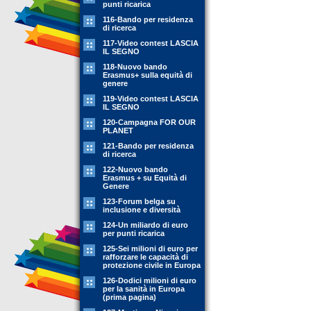
punti ricarica
116-Bando per residenza
di ricerca
117-Video contest LASCIA
IL SEGNO
118-Nuovo bando
Erasmus+ sulla equità di
genere
119-Video contest LASCIA
IL SEGNO
120-Campagna FOR OUR
PLANET
121-Bando per residenza
di ricerca
122-Nuovo bando
Erasmus + su Equità di
Genere
123-Forum belga su
inclusione e diversità
124-Un miliardo di euro
per punti ricarica
125-Sei milioni di euro per
rafforzare le capacità di
protezione civile in Europa
126-Dodici milioni di euro
per la sanità in Europa
(prima pagina)