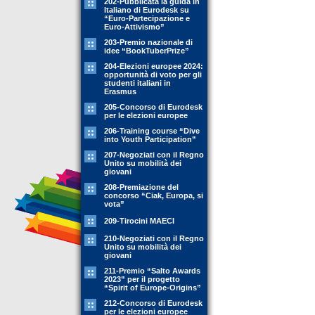
202-Pubblicata la guida in
Italiano di Eurodesk su
“Euro-Partecipazione e
Euro-Attivismo”
203-Premio nazionale di
idee “BookTuberPrize”
204-Elezioni europee 2024:
opportunità di voto per gli
studenti italiani in
Erasmus
205-Concorso di Eurodesk
per le elezioni europee
206-Training course “Dive
into Youth Participation”
207-Negoziati con il Regno
Unito su mobilità dei
giovani
208-Premiazione del
concorso “Ciak, Europa, si
vota”
209-Tirocini MAECI
210-Negoziati con il Regno
Unito su mobilità dei
giovani
211-Premio “Salto Awards
2023” per il progetto
“Spirit of Europe-Origins”
212-Concorso di Eurodesk
per le elezioni europee