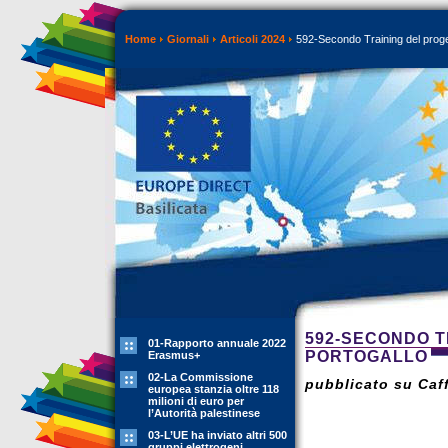
Home
Giornali
Articoli 2024
592-Secondo Training del proge
592-SECONDO T
01-Rapporto annuale 2022
PORTOGALLO
Erasmus+
02-La Commissione
pubblicato su Caff
europea stanzia oltre 118
milioni di euro per
l’Autorità palestinese
03-L’UE ha inviato altri 500
gruppi elettrogeni