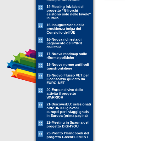
14-Meeting iniziale del
progetto “Gli orchi
esistono solo nelle favole”
in Italia
15-Inaugurazione della
presidenza belga del
Consiglio dell’UE
16-Nuova richiesta di
pagamento del PNRR
dall’Italia
17-Nuova roadmap sulle
riforme politiche
18-Nuove norme antifrodi
transfrontaliere
19-Nuovo Flusso VET per
il consorzio guidato da
EURO-NET
20-Entra nel vivo delle
attività il progetto
WARRIOR
21-DiscoverEU: selezionati
oltre 36 000 giovani
europei per i viaggi gratis
in Europa (prima pagina)
22-Meeting in Spagna del
progetto DIGI4YOU
23-Pronto l’Handbook del
progetto GreenELEMENT