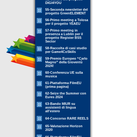
DIGI4YOU
55-Seconda newsletter del
progetto GreenELEMENT
56-Primo meeting a Tolosa
per il progetto YEAEU
57-Primo meeting in
presenza a Lublin per il
progetto Register BSS
Sector
58-Raccolta di casi studio
per Game4CoSkills
59-Premio Europeo “Carlo
Magno” della Gioventù
2024!
60-Conferenza UE sulla
musica
61-Piattaforma FilmEU
(prima pagina)
62-Seize the Summer con
Eures 2024
63-Bando MIUR su
assistenti di lingua
all'estero
64-Concorso RARE REELS
65-Valutazione Horizon
2020