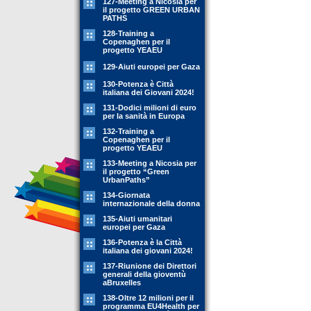
127-Meeting a Nicosia per
il progetto GREEN URBAN
PATHS
128-Training a
Copenaghen per il
progetto YEAEU
129-Aiuti europei per Gaza
130-Potenza è Città
italiana dei Giovani 2024!
131-Dodici milioni di euro
per la sanità in Europa
132-Training a
Copenaghen per il
progetto YEAEU
133-Meeting a Nicosia per
il progetto “Green
UrbanPaths”
134-Giornata
internazionale della donna
135-Aiuti umanitari
europei per Gaza
136-Potenza è la Città
italiana dei giovani 2024!
137-Riunione dei Direttori
generali della gioventù
aBruxelles
138-Oltre 12 milioni per il
programma EU4Health per