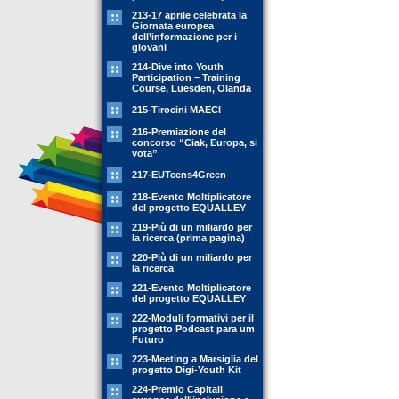
213-17 aprile celebrata la
Giornata europea
dell’informazione per i
giovani
214-Dive into Youth
Participation – Training
Course, Luesden, Olanda
215-Tirocini MAECI
216-Premiazione del
concorso “Ciak, Europa, si
vota”
217-EUTeens4Green
218-Evento Moltiplicatore
del progetto EQUALLEY
219-Più di un miliardo per
la ricerca (prima pagina)
220-Più di un miliardo per
la ricerca
221-Evento Moltiplicatore
del progetto EQUALLEY
222-Moduli formativi per il
progetto Podcast para um
Futuro
223-Meeting a Marsiglia del
progetto Digi-Youth Kit
224-Premio Capitali