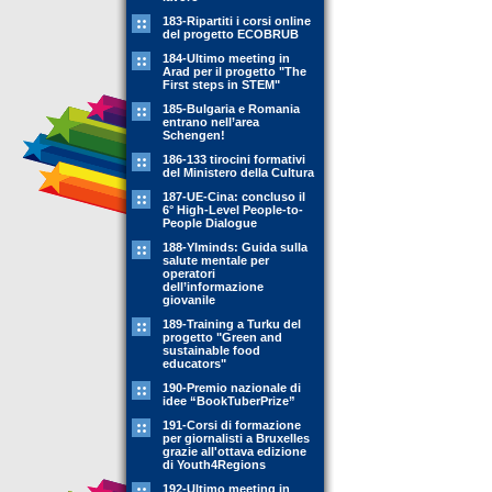
183-Ripartiti i corsi online
del progetto ECOBRUB
184-Ultimo meeting in
Arad per il progetto "The
First steps in STEM"
185-Bulgaria e Romania
entrano nell’area
Schengen!
186-133 tirocini formativi
del Ministero della Cultura
187-UE-Cina: concluso il
6° High-Level People-to-
People Dialogue
188-YIminds: Guida sulla
salute mentale per
operatori
dell’informazione
giovanile
189-Training a Turku del
progetto "Green and
sustainable food
educators"
190-Premio nazionale di
idee “BookTuberPrize”
191-Corsi di formazione
per giornalisti a Bruxelles
grazie all'ottava edizione
di Youth4Regions
192-Ultimo meeting in