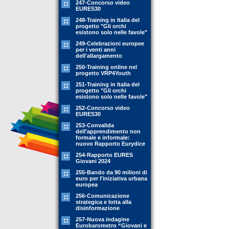
247-Concorso video
EURES30
248-Training in Italia del
progetto "Gli orchi
esistono solo nelle favole"
249-Celebrazioni europee
per i venti anni
dell'allargamento
250-Training online nel
progetto VRP4Youth
251-Training in Italia del
progetto "Gli orchi
esistono solo nelle favole"
252-Concorso video
EURES30
253-Convalida
dell’apprendimento non
formale e informale:
nuovo Rapporto Eurydice
254-Rapporto EURES
Giovani 2024
255-Bando da 90 milioni di
euro per l'iniziativa urbana
europea
256-Comunicazione
strategica e lotta alla
disinformazione
257-Nuova indagine
Eurobarometro “Giovani e