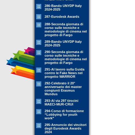
286-Bando UNYDP Italy
2024-2025
287-Eurodesk Awards
288-Seconda giornata di
corso sulle tecniche e
metodologie di cinema nel
progetto di Fargo
289-Bando UNYDP Italy
2024-2025
290-Seconda giornata di
corso sulle tecniche e
metodologie di cinema nel
progetto di Fargo
291-Al lavoro sulla Guida
contro le Fake News nel
progetto WARRIOR
292-Celebrato il 20°
anniversario dei master
congiunti Erasmus
Mundus
293-Al via 297 tirocini
MAECI-MUR-CRUI
294-Corso di formazione
“Lobbying for youth
work”
295-Annuncio dei vincitori
degli Eurodesk Awards
2024