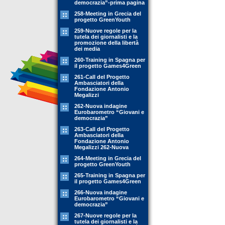
democrazia”-prima pagina
258-Meeting in Grecia del
progetto GreenYouth
259-Nuove regole per la
tutela dei giornalisti e la
promozione della libertà
dei media
260-Training in Spagna per
il progetto Games4Green
261-Call del Progetto
Ambasciatori della
Fondazione Antonio
Megalizzi
262-Nuova indagine
Eurobarometro “Giovani e
democrazia”
263-Call del Progetto
Ambasciatori della
Fondazione Antonio
Megalizzi 262-Nuova
264-Meeting in Grecia del
progetto GreenYouth
265-Training in Spagna per
il progetto Games4Green
266-Nuova indagine
Eurobarometro “Giovani e
democrazia”
267-Nuove regole per la
tutela dei giornalisti e la