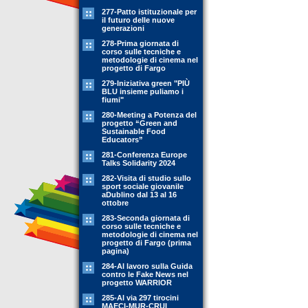
277-Patto istituzionale per
il futuro delle nuove
generazioni
278-Prima giornata di
corso sulle tecniche e
metodologie di cinema nel
progetto di Fargo
279-Iniziativa green "PIÙ
BLU insieme puliamo i
fiumi"
280-Meeting a Potenza del
progetto “Green and
Sustainable Food
Educators”
281-Conferenza Europe
Talks Solidarity 2024
282-Visita di studio sullo
sport sociale giovanile
aDublino dal 13 al 16
ottobre
283-Seconda giornata di
corso sulle tecniche e
metodologie di cinema nel
progetto di Fargo (prima
pagina)
284-Al lavoro sulla Guida
contro le Fake News nel
progetto WARRIOR
285-Al via 297 tirocini
MAECI-MUR-CRUI