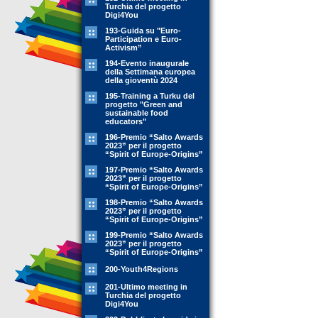
Turchia del progetto
Digi4You
193-Guida su "Euro-
Participation e Euro-
Activism”
194-Evento inaugurale
della Settimana europea
della gioventù 2024
195-Training a Turku del
progetto "Green and
sustainable food
educators"
196-Premio “Salto Awards
2023” per il progetto
“Spirit of Europe-Origins”
197-Premio “Salto Awards
2023” per il progetto
“Spirit of Europe-Origins”
198-Premio “Salto Awards
2023” per il progetto
“Spirit of Europe-Origins”
199-Premio “Salto Awards
2023” per il progetto
“Spirit of Europe-Origins”
200-Youth4Regions
201-Ultimo meeting in
Turchia del progetto
Digi4You