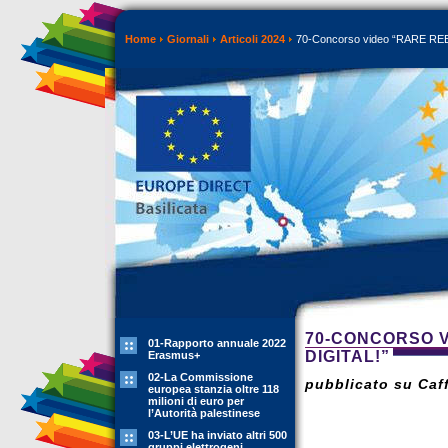
Home
Giornali
Articoli 2024
70-Concorso video “RARE REEL
70-CONCORSO V
01-Rapporto annuale 2022
DIGITAL!”
Erasmus+
02-La Commissione
pubblicato su Caff
europea stanzia oltre 118
milioni di euro per
l’Autorità palestinese
03-L’UE ha inviato altri 500
gruppi elettrogeni