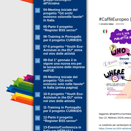
all’Ucraina
04-Meeting iniziale del
progetto “Gli orchi
esistono solonelle favole”
in Italia
05-Parte il progetto
“Register BSS sector”
06-Training in Portogallo
per il progetto CURIKIDS
07-Il progetto “Youth Eco-
Activism in the EU” entra
nel vivo delle attività
08-Dal 1° gennaio è in
vigore una nuova era per
la tassazione delle imprese
nell’UE
09-Meeting iniziale del
progetto “Gli orchi
esistono solo nelle favole”
in Italia (prima pagina)
10-Il progetto “Youth Eco-
Activism in the EU” entra
nel vivo delle attività
11-Training in Portogallo
per il progetto CURIKIDS
12-Parte il progetto
“Register BSS sector”
13-Evento/Conferenza in
Italia per HEPA4ALL