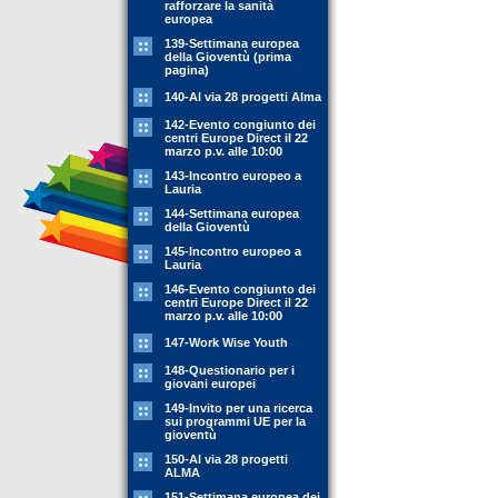
rafforzare la sanità
europea
139-Settimana europea
della Gioventù (prima
pagina)
140-Al via 28 progetti Alma
142-Evento congiunto dei
centri Europe Direct il 22
marzo p.v. alle 10:00
143-Incontro europeo a
Lauria
144-Settimana europea
della Gioventù
145-Incontro europeo a
Lauria
146-Evento congiunto dei
centri Europe Direct il 22
marzo p.v. alle 10:00
147-Work Wise Youth
148-Questionario per i
giovani europei
149-Invito per una ricerca
sui programmi UE per la
gioventù
150-Al via 28 progetti
ALMA
151-Settimana europea dei