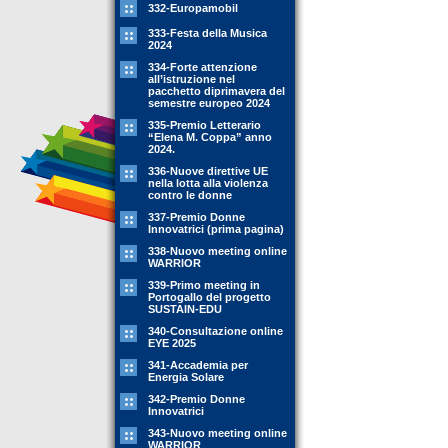
332-Europamobil
333-Festa della Musica
2024
334-Forte attenzione
all’istruzione nel
pacchetto diprimavera del
semestre europeo 2024
335-Premio Letterario
“Elena M. Coppa” anno
2024.
336-Nuove direttive UE
nella lotta alla violenza
contro le donne
337-Premio Donne
Innovatrici (prima pagina)
338-Nuovo meeting online
WARRIOR
339-Primo meeting in
Portogallo del progetto
SUSTAIN-EDU
340-Consultazione online
EYE 2025
341-Accademia per
Energia Solare
342-Premio Donne
Innovatrici
343-Nuovo meeting online
WARRIOR