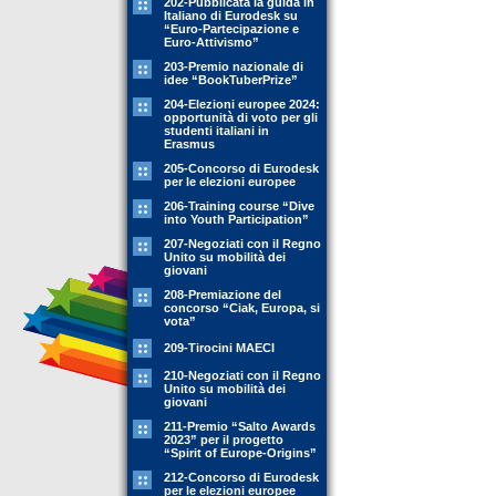
202-Pubblicata la guida in
Italiano di Eurodesk su
“Euro-Partecipazione e
Euro-Attivismo”
203-Premio nazionale di
idee “BookTuberPrize”
204-Elezioni europee 2024:
opportunità di voto per gli
studenti italiani in
Erasmus
205-Concorso di Eurodesk
per le elezioni europee
206-Training course “Dive
into Youth Participation”
207-Negoziati con il Regno
Unito su mobilità dei
giovani
208-Premiazione del
concorso “Ciak, Europa, si
vota”
209-Tirocini MAECI
210-Negoziati con il Regno
Unito su mobilità dei
giovani
211-Premio “Salto Awards
2023” per il progetto
“Spirit of Europe-Origins”
212-Concorso di Eurodesk
per le elezioni europee