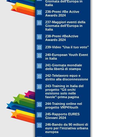
Giornata dell'Europa in
Italia
236-Premi #Be Active
Awards 2024
237-Maggiori eventi della
Giornata dell'Europa in
Italia
238-Premi #BeActive
Awards 2024
239-Video "Usa il tuo voto"
240-European Youth Event
in Italia
241-Giornata mondiale
della libertà di stampa
242-Telelavoro equo e
diritto alla disconnessione
243-Training in Italia del
progetto "Gli orchi
esistono solo nelle
favole"-prima pagina
244-Training online nel
progetto VRP4Youth
245-Rapporto EURES
Giovani 2024
246-Bando da 90 milioni di
euro per l'iniziativa urbana
europea