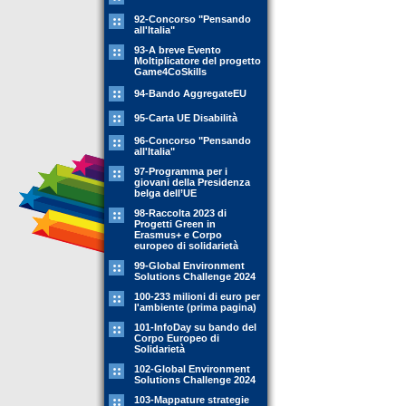
92-Concorso "Pensando
all'Italia"
93-A breve Evento
Moltiplicatore del progetto
Game4CoSkills
94-Bando AggregateEU
95-Carta UE Disabilità
96-Concorso "Pensando
all'Italia"
97-Programma per i
giovani della Presidenza
belga dell’UE
98-Raccolta 2023 di
Progetti Green in
Erasmus+ e Corpo
europeo di solidarietà
99-Global Environment
Solutions Challenge 2024
100-233 milioni di euro per
l'ambiente (prima pagina)
101-InfoDay su bando del
Corpo Europeo di
Solidarietà
102-Global Environment
Solutions Challenge 2024
103-Mappature strategie