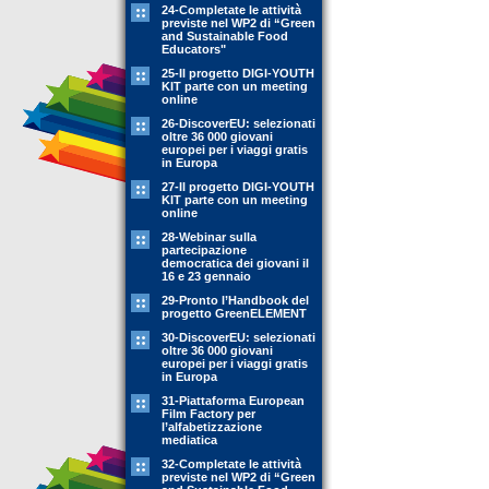
24-Completate le attività
previste nel WP2 di “Green
and Sustainable Food
Educators"
25-Il progetto DIGI-YOUTH
KIT parte con un meeting
online
26-DiscoverEU: selezionati
oltre 36 000 giovani
europei per i viaggi gratis
in Europa
27-Il progetto DIGI-YOUTH
KIT parte con un meeting
online
28-Webinar sulla
partecipazione
democratica dei giovani il
16 e 23 gennaio
29-Pronto l’Handbook del
progetto GreenELEMENT
30-DiscoverEU: selezionati
oltre 36 000 giovani
europei per i viaggi gratis
in Europa
31-Piattaforma European
Film Factory per
l’alfabetizzazione
mediatica
32-Completate le attività
previste nel WP2 di “Green