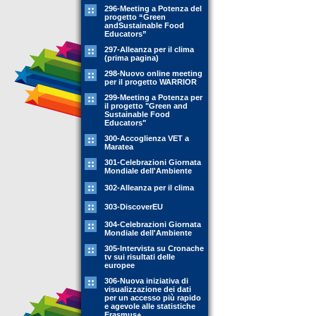
296-Meeting a Potenza del
progetto “Green
andSustainable Food
Educators”
297-Alleanza per il clima
(prima pagina)
298-Nuovo online meeting
per il progetto WARRIOR
299-Meeting a Potenza per
il progetto "Green and
Sustainable Food
Educators"
300-Accoglienza VET a
Maratea
301-Celebrazioni Giornata
Mondiale dell'Ambiente
302-Alleanza per il clima
303-DiscoverEU
304-Celebrazioni Giornata
Mondiale dell'Ambiente
305-Intervista su Cronache
tv sui risultati delle
europee
306-Nuova iniziativa di
visualizzazione dei dati
per un accesso più rapido
e agevole alle statistiche
Erasmus+