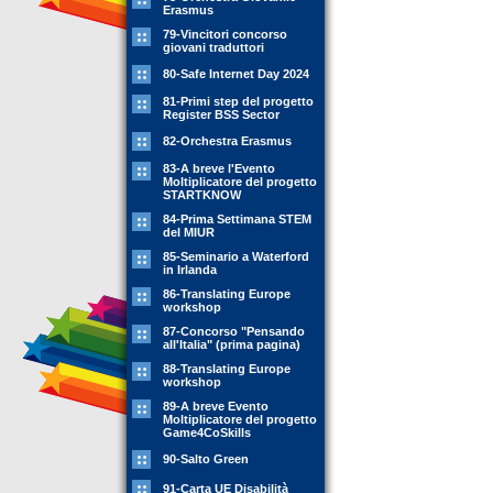
Erasmus
79-Vincitori concorso
giovani traduttori
80-Safe Internet Day 2024
81-Primi step del progetto
Register BSS Sector
82-Orchestra Erasmus
83-A breve l'Evento
Moltiplicatore del progetto
STARTKNOW
84-Prima Settimana STEM
del MIUR
85-Seminario a Waterford
in Irlanda
86-Translating Europe
workshop
87-Concorso "Pensando
all'Italia" (prima pagina)
88-Translating Europe
workshop
89-A breve Evento
Moltiplicatore del progetto
Game4CoSkills
90-Salto Green
91-Carta UE Disabilità