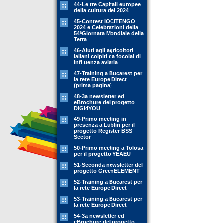
44-Le tre Capitali europee
della cultura del 2024
45-Contest IOCITENGO
2024 e Celebrazioni della
54ªGiornata Mondiale della
Terra
46-Aiuti agli agricoltori
ialiani colpiti da focolai di
infl uenza aviaria
47-Training a Bucarest per
la rete Europe Direct
(prima pagina)
48-3a newsletter ed
eBrochure del progetto
DIGI4YOU
49-Primo meeting in
presenza a Lublin per il
progetto Register BSS
Sector
50-Primo meeting a Tolosa
per il progetto YEAEU
51-Seconda newsletter del
progetto GreenELEMENT
52-Training a Bucarest per
la rete Europe Direct
53-Training a Bucarest per
la rete Europe Direct
54-3a newsletter ed
eBrochure del progetto