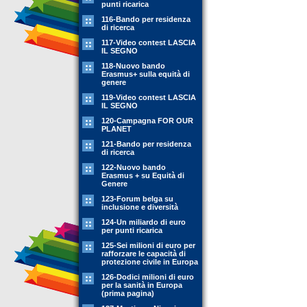
punti ricarica
116-Bando per residenza
di ricerca
117-Video contest LASCIA
IL SEGNO
118-Nuovo bando
Erasmus+ sulla equità di
genere
119-Video contest LASCIA
IL SEGNO
120-Campagna FOR OUR
PLANET
121-Bando per residenza
di ricerca
122-Nuovo bando
Erasmus + su Equità di
Genere
123-Forum belga su
inclusione e diversità
124-Un miliardo di euro
per punti ricarica
125-Sei milioni di euro per
rafforzare le capacità di
protezione civile in Europa
126-Dodici milioni di euro
per la sanità in Europa
(prima pagina)