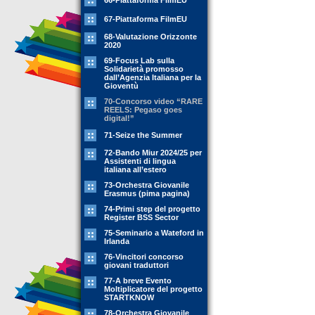
66-Piattaforma FilmEU
67-Piattaforma FilmEU
68-Valutazione Orizzonte
2020
69-Focus Lab sulla
Solidarietà promosso
dall’Agenzia Italiana per la
Gioventù
70-Concorso video “RARE
REELS: Pegaso goes
digital!”
71-Seize the Summer
72-Bando Miur 2024/25 per
Assistenti di lingua
italiana all’estero
73-Orchestra Giovanile
Erasmus (pima pagina)
74-Primi step del progetto
Register BSS Sector
75-Seminario a Wateford in
Irlanda
76-Vincitori concorso
giovani traduttori
77-A breve Evento
Moltiplicatore del progetto
STARTKNOW
78-Orchestra Giovanile