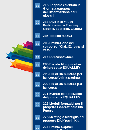
213-17 aprile celebrata la
Giornata europea
dell’informazione per i
giovani
214-Dive into Youth
Participation – Training
Course, Luesden, Olanda
215-Tirocini MAECI
216-Premiazione del
concorso “Ciak, Europa, si
vota”
217-EUTeens4Green
218-Evento Moltiplicatore
del progetto EQUALLEY
219-Più di un miliardo per
la ricerca (prima pagina)
220-Più di un miliardo per
la ricerca
221-Evento Moltiplicatore
del progetto EQUALLEY
222-Moduli formativi per il
progetto Podcast para um
Futuro
223-Meeting a Marsiglia del
progetto Digi-Youth Kit
224-Premio Capitali