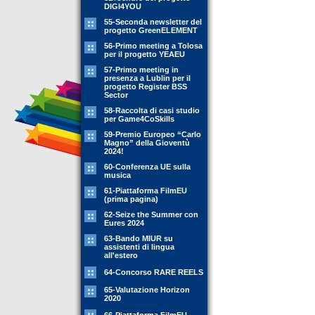
DIGI4YOU
55-Seconda newsletter del
progetto GreenELEMENT
56-Primo meeting a Tolosa
per il progetto YEAEU
57-Primo meeting in
presenza a Lublin per il
progetto Register BSS
Sector
58-Raccolta di casi studio
per Game4CoSkills
59-Premio Europeo “Carlo
Magno” della Gioventù
2024!
60-Conferenza UE sulla
musica
61-Piattaforma FilmEU
(prima pagina)
62-Seize the Summer con
Eures 2024
63-Bando MIUR su
assistenti di lingua
all'estero
64-Concorso RARE REELS
65-Valutazione Horizon
2020