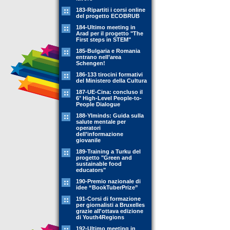
183-Ripartiti i corsi online
del progetto ECOBRUB
184-Ultimo meeting in
Arad per il progetto "The
First steps in STEM"
185-Bulgaria e Romania
entrano nell’area
Schengen!
186-133 tirocini formativi
del Ministero della Cultura
187-UE-Cina: concluso il
6° High-Level People-to-
People Dialogue
188-YIminds: Guida sulla
salute mentale per
operatori
dell’informazione
giovanile
189-Training a Turku del
progetto "Green and
sustainable food
educators"
190-Premio nazionale di
idee “BookTuberPrize”
191-Corsi di formazione
per giornalisti a Bruxelles
grazie all'ottava edizione
di Youth4Regions
192-Ultimo meeting in