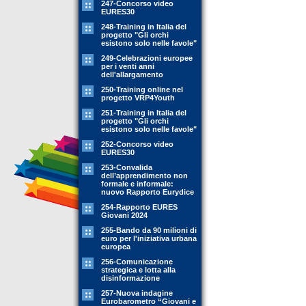
247-Concorso video
EURES30
248-Training in Italia del
progetto "Gli orchi
esistono solo nelle favole"
249-Celebrazioni europee
per i venti anni
dell'allargamento
250-Training online nel
progetto VRP4Youth
251-Training in Italia del
progetto "Gli orchi
esistono solo nelle favole"
252-Concorso video
EURES30
253-Convalida
dell’apprendimento non
formale e informale:
nuovo Rapporto Eurydice
254-Rapporto EURES
Giovani 2024
255-Bando da 90 milioni di
euro per l'iniziativa urbana
europea
256-Comunicazione
strategica e lotta alla
disinformazione
257-Nuova indagine
Eurobarometro “Giovani e