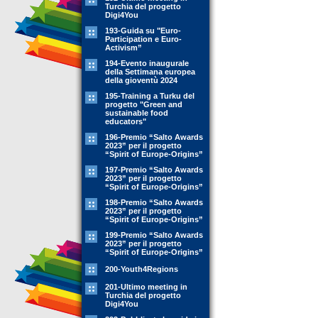
Turchia del progetto
Digi4You
193-Guida su "Euro-
Participation e Euro-
Activism”
194-Evento inaugurale
della Settimana europea
della gioventù 2024
195-Training a Turku del
progetto "Green and
sustainable food
educators"
196-Premio “Salto Awards
2023” per il progetto
“Spirit of Europe-Origins”
197-Premio “Salto Awards
2023” per il progetto
“Spirit of Europe-Origins”
198-Premio “Salto Awards
2023” per il progetto
“Spirit of Europe-Origins”
199-Premio “Salto Awards
2023” per il progetto
“Spirit of Europe-Origins”
200-Youth4Regions
201-Ultimo meeting in
Turchia del progetto
Digi4You