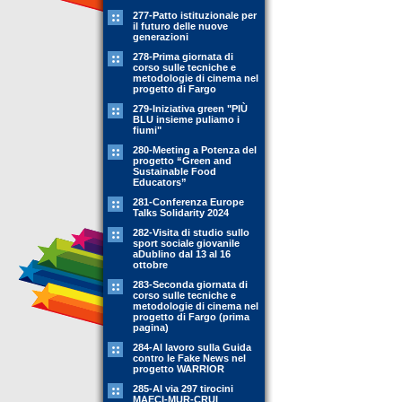
277-Patto istituzionale per
il futuro delle nuove
generazioni
278-Prima giornata di
corso sulle tecniche e
metodologie di cinema nel
progetto di Fargo
279-Iniziativa green "PIÙ
BLU insieme puliamo i
fiumi"
280-Meeting a Potenza del
progetto “Green and
Sustainable Food
Educators”
281-Conferenza Europe
Talks Solidarity 2024
282-Visita di studio sullo
sport sociale giovanile
aDublino dal 13 al 16
ottobre
283-Seconda giornata di
corso sulle tecniche e
metodologie di cinema nel
progetto di Fargo (prima
pagina)
284-Al lavoro sulla Guida
contro le Fake News nel
progetto WARRIOR
285-Al via 297 tirocini
MAECI-MUR-CRUI