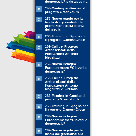
democrazia”-prima pagina
258-Meeting in Grecia del
progetto GreenYouth
259-Nuove regole per la
tutela dei giornalisti e la
promozione della libertà
dei media
260-Training in Spagna per
il progetto Games4Green
261-Call del Progetto
Ambasciatori della
Fondazione Antonio
Megalizzi
262-Nuova indagine
Eurobarometro “Giovani e
democrazia”
263-Call del Progetto
Ambasciatori della
Fondazione Antonio
Megalizzi 262-Nuova
264-Meeting in Grecia del
progetto GreenYouth
265-Training in Spagna per
il progetto Games4Green
266-Nuova indagine
Eurobarometro “Giovani e
democrazia”
267-Nuove regole per la
tutela dei giornalisti e la