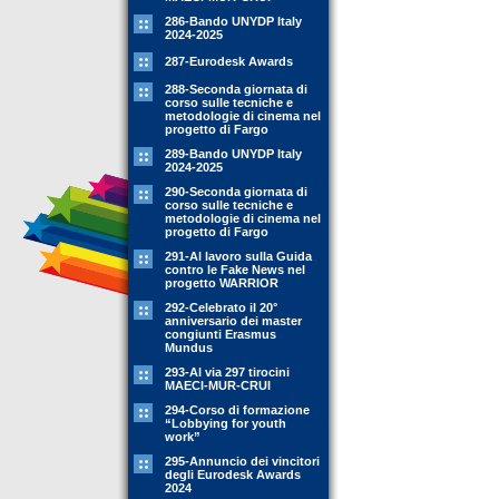
286-Bando UNYDP Italy
2024-2025
287-Eurodesk Awards
288-Seconda giornata di
corso sulle tecniche e
metodologie di cinema nel
progetto di Fargo
289-Bando UNYDP Italy
2024-2025
290-Seconda giornata di
corso sulle tecniche e
metodologie di cinema nel
progetto di Fargo
291-Al lavoro sulla Guida
contro le Fake News nel
progetto WARRIOR
292-Celebrato il 20°
anniversario dei master
congiunti Erasmus
Mundus
293-Al via 297 tirocini
MAECI-MUR-CRUI
294-Corso di formazione
“Lobbying for youth
work”
295-Annuncio dei vincitori
degli Eurodesk Awards
2024