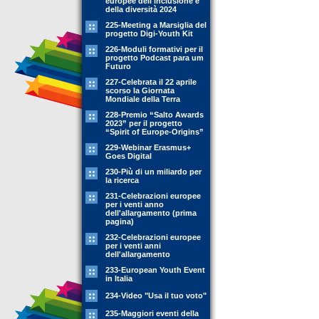
europee dell'inclusione e
della diversità 2024
225-Meeting a Marsiglia del
progetto Digi-Youth Kit
226-Moduli formativi per il
progetto Podcast para um
Futuro
227-Celebrata il 22 aprile
scorso la Giornata
Mondiale della Terra
228-Premio “Salto Awards
2023” per il progetto
“Spirit of Europe-Origins”
229-Webinar Erasmus+
Goes Digital
230-Più di un miliardo per
la ricerca
231-Celebrazioni europee
per i venti anno
dell'allargamento (prima
pagina)
232-Celebrazioni europee
per i venti anni
dell'allargamento
233-European Youth Event
in Italia
234-Video "Usa il tuo voto"
235-Maggiori eventi della