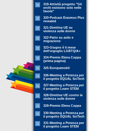
319-Attività progetto "Gli
orchi esistono solo nelle
favole"
320-Podcast Erasmus Plus
revealed
321-Direttiva UE su
violenza sulle donne
322-Patto su asilo e
migrazione
323-Giugno è il mese
dell’orgoglio LGBTQIA+
324-Premio Elena Coppa
(prima pagina)
325-Europamobil
326-Meeting a Potenza per
il progetto EQUAL SciTech
327-Meeting a Potenza per
il progetto Learn STEM
328-Direttive UE contro la
violenza sulle donne
329-Premio Elena Coppa
330-Meeting a Potenza per
il progetto EQUAL SciTech
331-Meeting a Potenza per
il progetto Learn STEM