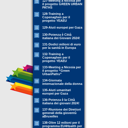
127-Meeting a Nicosia per
il progetto GREEN URBAN
PATHS
128-Training a
Copenaghen per il
progetto YEAEU
129-Aiuti europei per Gaza
130-Potenza è Città
italiana dei Giovani 2024!
131-Dodici milioni di euro
per la sanità in Europa
132-Training a
Copenaghen per il
progetto YEAEU
133-Meeting a Nicosia per
il progetto “Green
UrbanPaths”
134-Giornata
internazionale della donna
135-Aiuti umanitari
europei per Gaza
136-Potenza è la Città
italiana dei giovani 2024!
137-Riunione dei Direttori
generali della gioventù
aBruxelles
138-Oltre 12 milioni per il
programma EU4Health per