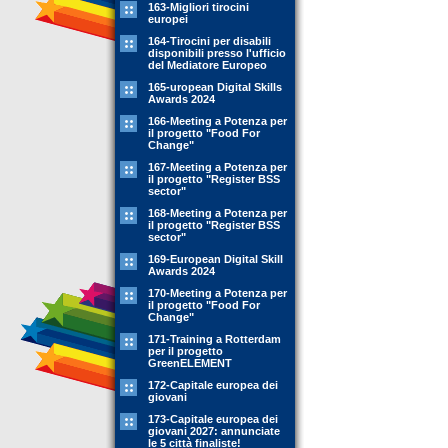
163-Migliori tirocini
europei
164-Tirocini per disabili
disponibili presso l'ufficio
del Mediatore Europeo
165-uropean Digital Skills
Awards 2024
166-Meeting a Potenza per
il progetto "Food For
Change"
167-Meeting a Potenza per
il progetto "Register BSS
sector"
168-Meeting a Potenza per
il progetto "Register BSS
sector"
169-European Digital Skill
Awards 2024
170-Meeting a Potenza per
il progetto "Food For
Change"
171-Training a Rotterdam
per il progetto
GreenELEMENT
172-Capitale europea dei
giovani
173-Capitale europea dei
giovani 2027: annunciate
le 5 città finaliste!