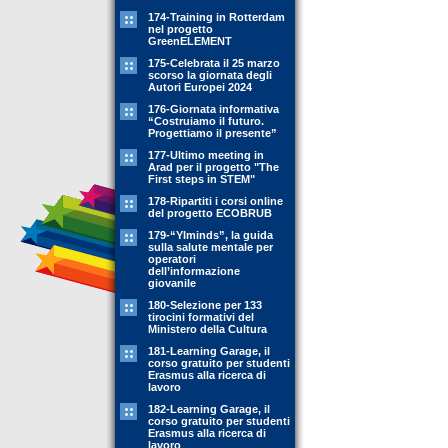
174-Training in Rotterdam
nel progetto
GreenELEMENT
175-Celebrata il 25 marzo
scorso la giornata degli
Autori Europei 2024
176-Giornata informativa
“Costruiamo il futuro.
Progettiamo il presente”
177-Ultimo meeting in
Arad per il progetto "The
First steps in STEM"
178-Ripartiti i corsi online
del progetto ECOBRUB
179-“YIminds”, la guida
sulla salute mentale per
operatori
dell’informazione
giovanile
180-Selezione per 133
tirocini formativi del
Ministero della Cultura
181-Learning Garage, il
corso gratuito per studenti
Erasmus alla ricerca di
lavoro
182-Learning Garage, il
corso gratuito per studenti
Erasmus alla ricerca di
lavoro