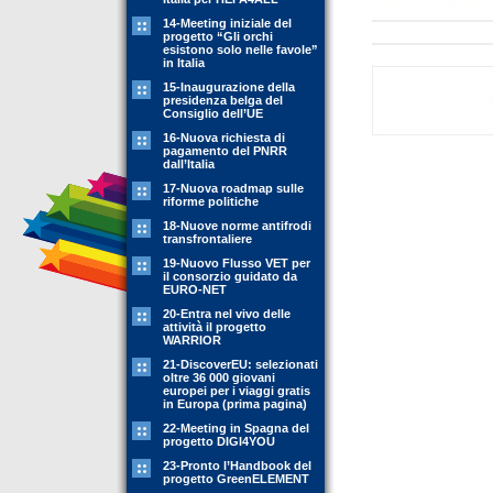
14-Meeting iniziale del
progetto “Gli orchi
esistono solo nelle favole”
in Italia
15-Inaugurazione della
presidenza belga del
Consiglio dell’UE
16-Nuova richiesta di
pagamento del PNRR
dall’Italia
17-Nuova roadmap sulle
riforme politiche
18-Nuove norme antifrodi
transfrontaliere
19-Nuovo Flusso VET per
il consorzio guidato da
EURO-NET
20-Entra nel vivo delle
attività il progetto
WARRIOR
21-DiscoverEU: selezionati
oltre 36 000 giovani
europei per i viaggi gratis
in Europa (prima pagina)
22-Meeting in Spagna del
progetto DIGI4YOU
23-Pronto l’Handbook del
progetto GreenELEMENT