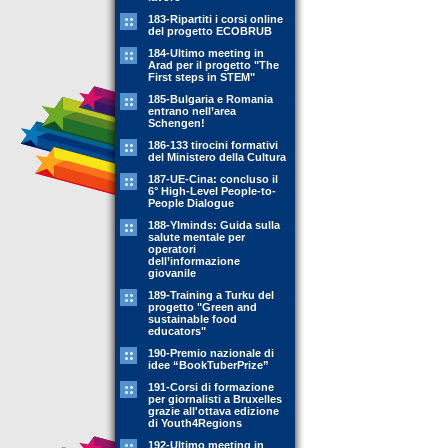
183-Ripartiti i corsi online
del progetto ECOBRUB
184-Ultimo meeting in
Arad per il progetto "The
First steps in STEM"
185-Bulgaria e Romania
entrano nell’area
Schengen!
186-133 tirocini formativi
del Ministero della Cultura
187-UE-Cina: concluso il
6° High-Level People-to-
People Dialogue
188-YIminds: Guida sulla
salute mentale per
operatori
dell’informazione
giovanile
189-Training a Turku del
progetto "Green and
sustainable food
educators"
190-Premio nazionale di
idee “BookTuberPrize”
191-Corsi di formazione
per giornalisti a Bruxelles
grazie all'ottava edizione
di Youth4Regions
192-Ultimo meeting in