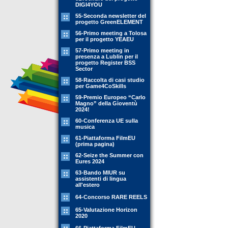
DIGI4YOU
55-Seconda newsletter del
progetto GreenELEMENT
56-Primo meeting a Tolosa
per il progetto YEAEU
57-Primo meeting in
presenza a Lublin per il
progetto Register BSS
Sector
58-Raccolta di casi studio
per Game4CoSkills
59-Premio Europeo “Carlo
Magno” della Gioventù
2024!
60-Conferenza UE sulla
musica
61-Piattaforma FilmEU
(prima pagina)
62-Seize the Summer con
Eures 2024
63-Bando MIUR su
assistenti di lingua
all'estero
64-Concorso RARE REELS
65-Valutazione Horizon
2020