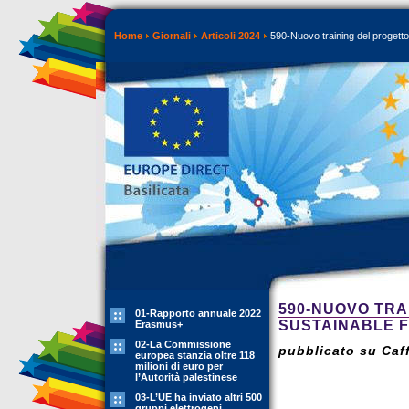
Home
Giornali
Articoli 2024
590-Nuovo training del progett
590-NUOVO TRA
01-Rapporto annuale 2022
SUSTAINABLE 
Erasmus+
02-La Commissione
pubblicato su Caff
europea stanzia oltre 118
milioni di euro per
l’Autorità palestinese
03-L’UE ha inviato altri 500
gruppi elettrogeni