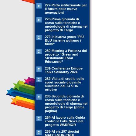
277-Patto istituzionale per
il futuro delle nuove
generazioni
278-Prima giornata di
corso sulle tecniche e
metodologie di cinema nel
progetto di Fargo
279-Iniziativa green "PIÙ
BLU insieme puliamo i
fiumi"
280-Meeting a Potenza del
progetto “Green and
Sustainable Food
Educators”
281-Conferenza Europe
Talks Solidarity 2024
282-Visita di studio sullo
sport sociale giovanile
aDublino dal 13 al 16
ottobre
283-Seconda giornata di
corso sulle tecniche e
metodologie di cinema nel
progetto di Fargo (prima
pagina)
284-Al lavoro sulla Guida
contro le Fake News nel
progetto WARRIOR
285-Al via 297 tirocini
MAECI-MUR-CRUI