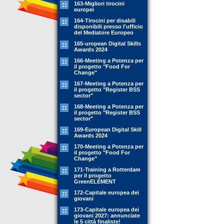
163-Migliori tirocini
europei
164-Tirocini per disabili
disponibili presso l'ufficio
del Mediatore Europeo
165-uropean Digital Skills
Awards 2024
166-Meeting a Potenza per
il progetto "Food For
Change"
167-Meeting a Potenza per
il progetto "Register BSS
sector"
168-Meeting a Potenza per
il progetto "Register BSS
sector"
169-European Digital Skill
Awards 2024
170-Meeting a Potenza per
il progetto "Food For
Change"
171-Training a Rotterdam
per il progetto
GreenELEMENT
172-Capitale europea dei
giovani
173-Capitale europea dei
giovani 2027: annunciate
le 5 città finaliste!