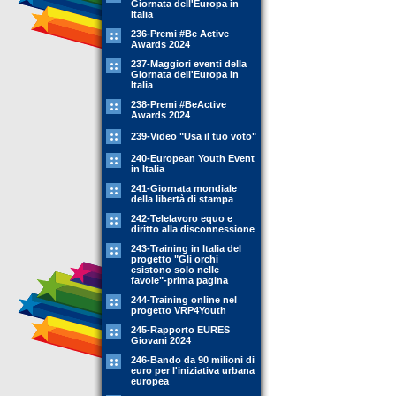
Giornata dell'Europa in
Italia
236-Premi #Be Active
Awards 2024
237-Maggiori eventi della
Giornata dell'Europa in
Italia
238-Premi #BeActive
Awards 2024
239-Video "Usa il tuo voto"
240-European Youth Event
in Italia
241-Giornata mondiale
della libertà di stampa
242-Telelavoro equo e
diritto alla disconnessione
243-Training in Italia del
progetto "Gli orchi
esistono solo nelle
favole"-prima pagina
244-Training online nel
progetto VRP4Youth
245-Rapporto EURES
Giovani 2024
246-Bando da 90 milioni di
euro per l'iniziativa urbana
europea