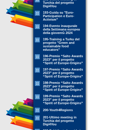
Turchia del progetto
Digi4You
193-Guida su "Euro-
Participation e Euro-
Activism”
194-Evento inaugurale
della Settimana europea
della gioventù 2024
195-Training a Turku del
progetto "Green and
sustainable food
educators"
196-Premio “Salto Awards
2023” per il progetto
“Spirit of Europe-Origins”
197-Premio “Salto Awards
2023” per il progetto
“Spirit of Europe-Origins”
198-Premio “Salto Awards
2023” per il progetto
“Spirit of Europe-Origins”
199-Premio “Salto Awards
2023” per il progetto
“Spirit of Europe-Origins”
200-Youth4Regions
201-Ultimo meeting in
Turchia del progetto
Digi4You