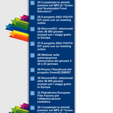
24-Completate le attività
previste nel WP2 di “Green
and Sustainable Food
Educators"
25-Il progetto DIGI-YOUTH
KIT parte con un meeting
online
26-DiscoverEU: selezionati
oltre 36 000 giovani
europei per i viaggi gratis
in Europa
27-Il progetto DIGI-YOUTH
KIT parte con un meeting
online
28-Webinar sulla
partecipazione
democratica dei giovani il
16 e 23 gennaio
29-Pronto l’Handbook del
progetto GreenELEMENT
30-DiscoverEU: selezionati
oltre 36 000 giovani
europei per i viaggi gratis
in Europa
31-Piattaforma European
Film Factory per
l’alfabetizzazione
mediatica
32-Completate le attività
previste nel WP2 di “Green