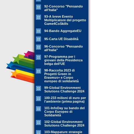
92-Concorso "Pensando
all'Italia"
93-A breve Evento
Moltiplicatore del progetto
Game4CoSkills
94-Bando AggregateEU
95-Carta UE Disabilità
96-Concorso "Pensando
all'Italia"
97-Programma per i
giovani della Presidenza
belga dell’UE
98-Raccolta 2023 di
Progetti Green in
Erasmus+ e Corpo
europeo di solidarietà
99-Global Environment
Solutions Challenge 2024
100-233 milioni di euro per
l'ambiente (prima pagina)
101-InfoDay su bando del
Corpo Europeo di
Solidarietà
102-Global Environment
Solutions Challenge 2024
103-Mappature strategie