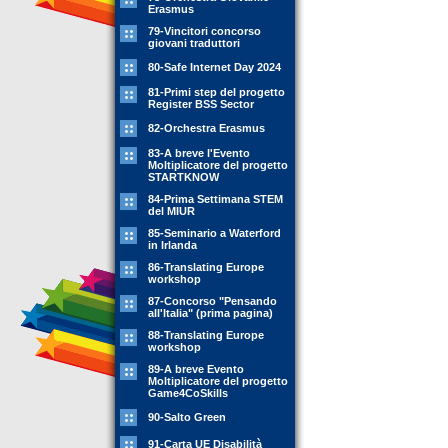
Erasmus
79-Vincitori concorso
giovani traduttori
80-Safe Internet Day 2024
81-Primi step del progetto
Register BSS Sector
82-Orchestra Erasmus
83-A breve l'Evento
Moltiplicatore del progetto
STARTKNOW
84-Prima Settimana STEM
del MIUR
85-Seminario a Waterford
in Irlanda
86-Translating Europe
workshop
87-Concorso "Pensando
all'Italia" (prima pagina)
88-Translating Europe
workshop
89-A breve Evento
Moltiplicatore del progetto
Game4CoSkills
90-Salto Green
91-Carta UE Disabilità