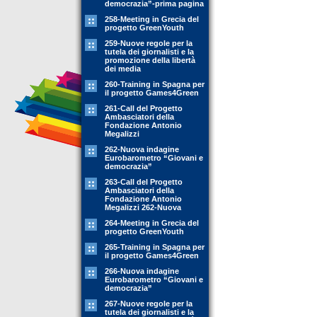
democrazia”-prima pagina
258-Meeting in Grecia del
progetto GreenYouth
259-Nuove regole per la
tutela dei giornalisti e la
promozione della libertà
dei media
260-Training in Spagna per
il progetto Games4Green
261-Call del Progetto
Ambasciatori della
Fondazione Antonio
Megalizzi
262-Nuova indagine
Eurobarometro “Giovani e
democrazia”
263-Call del Progetto
Ambasciatori della
Fondazione Antonio
Megalizzi 262-Nuova
264-Meeting in Grecia del
progetto GreenYouth
265-Training in Spagna per
il progetto Games4Green
266-Nuova indagine
Eurobarometro “Giovani e
democrazia”
267-Nuove regole per la
tutela dei giornalisti e la