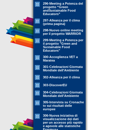
296-Meeting a Potenza del
progetto “Green
andSustainable Food
Educators”
297-Alleanza per il clima
(prima pagina)
298-Nuovo online meeting
per il progetto WARRIOR
299-Meeting a Potenza per
il progetto "Green and
Sustainable Food
Educators"
300-Accoglienza VET a
Maratea
301-Celebrazioni Giornata
Mondiale dell'Ambiente
302-Alleanza per il clima
303-DiscoverEU
304-Celebrazioni Giornata
Mondiale dell'Ambiente
305-Intervista su Cronache
tv sui risultati delle
europee
306-Nuova iniziativa di
visualizzazione dei dati
per un accesso più rapido
e agevole alle statistiche
Erasmus+