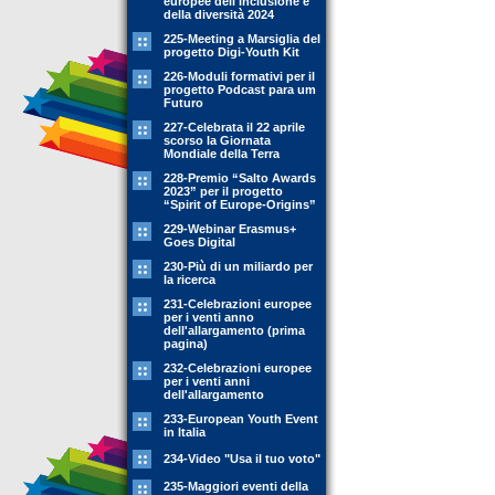
europee dell'inclusione e
della diversità 2024
225-Meeting a Marsiglia del
progetto Digi-Youth Kit
226-Moduli formativi per il
progetto Podcast para um
Futuro
227-Celebrata il 22 aprile
scorso la Giornata
Mondiale della Terra
228-Premio “Salto Awards
2023” per il progetto
“Spirit of Europe-Origins”
229-Webinar Erasmus+
Goes Digital
230-Più di un miliardo per
la ricerca
231-Celebrazioni europee
per i venti anno
dell'allargamento (prima
pagina)
232-Celebrazioni europee
per i venti anni
dell'allargamento
233-European Youth Event
in Italia
234-Video "Usa il tuo voto"
235-Maggiori eventi della