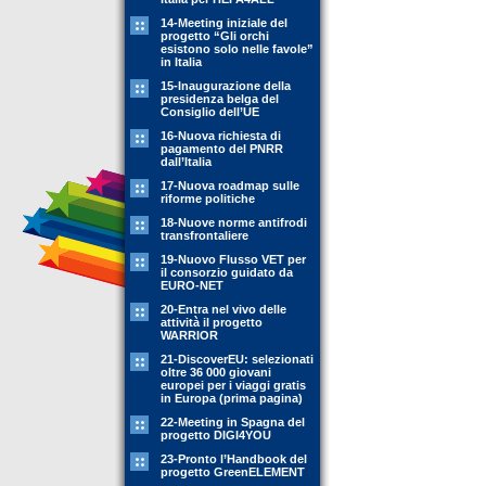
14-Meeting iniziale del
progetto “Gli orchi
esistono solo nelle favole”
in Italia
15-Inaugurazione della
presidenza belga del
Consiglio dell’UE
16-Nuova richiesta di
pagamento del PNRR
dall’Italia
17-Nuova roadmap sulle
riforme politiche
18-Nuove norme antifrodi
transfrontaliere
19-Nuovo Flusso VET per
il consorzio guidato da
EURO-NET
20-Entra nel vivo delle
attività il progetto
WARRIOR
21-DiscoverEU: selezionati
oltre 36 000 giovani
europei per i viaggi gratis
in Europa (prima pagina)
22-Meeting in Spagna del
progetto DIGI4YOU
23-Pronto l’Handbook del
progetto GreenELEMENT