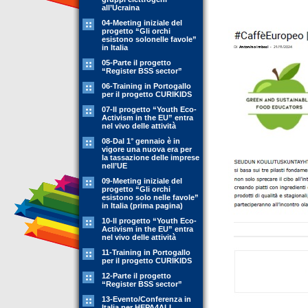
all’Ucraina
04-Meeting iniziale del
progetto “Gli orchi
esistono solonelle favole”
in Italia
05-Parte il progetto
“Register BSS sector”
06-Training in Portogallo
per il progetto CURIKIDS
07-Il progetto “Youth Eco-
Activism in the EU” entra
nel vivo delle attività
08-Dal 1° gennaio è in
vigore una nuova era per
la tassazione delle imprese
nell’UE
09-Meeting iniziale del
progetto “Gli orchi
esistono solo nelle favole”
in Italia (prima pagina)
10-Il progetto “Youth Eco-
Activism in the EU” entra
nel vivo delle attività
11-Training in Portogallo
per il progetto CURIKIDS
12-Parte il progetto
“Register BSS sector”
13-Evento/Conferenza in
Italia per HEPA4ALL