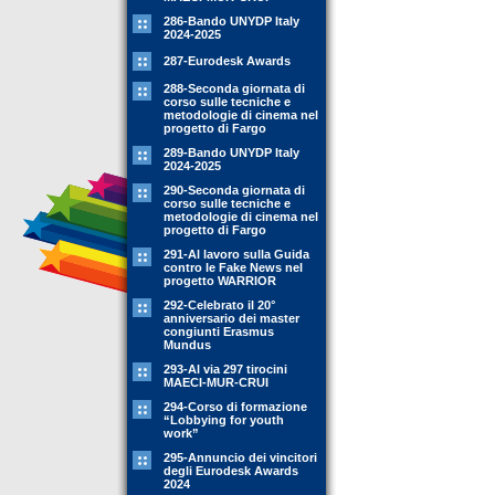
286-Bando UNYDP Italy
2024-2025
287-Eurodesk Awards
288-Seconda giornata di
corso sulle tecniche e
metodologie di cinema nel
progetto di Fargo
289-Bando UNYDP Italy
2024-2025
290-Seconda giornata di
corso sulle tecniche e
metodologie di cinema nel
progetto di Fargo
291-Al lavoro sulla Guida
contro le Fake News nel
progetto WARRIOR
292-Celebrato il 20°
anniversario dei master
congiunti Erasmus
Mundus
293-Al via 297 tirocini
MAECI-MUR-CRUI
294-Corso di formazione
“Lobbying for youth
work”
295-Annuncio dei vincitori
degli Eurodesk Awards
2024