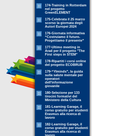
174-Training in Rotterdam
nel progetto
GreenELEMENT
175-Celebrata il 25 marzo
scorso la giornata degli
Autori Europei 2024
176-Giornata informativa
“Costruiamo il futuro.
Progettiamo il presente”
177-Ultimo meeting in
Arad per il progetto "The
First steps in STEM"
178-Ripartiti i corsi online
del progetto ECOBRUB
179-“YIminds”, la guida
sulla salute mentale per
operatori
dell’informazione
giovanile
180-Selezione per 133
tirocini formativi del
Ministero della Cultura
181-Learning Garage, il
corso gratuito per studenti
Erasmus alla ricerca di
lavoro
182-Learning Garage, il
corso gratuito per studenti
Erasmus alla ricerca di
lavoro