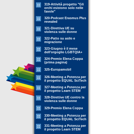
319-Attività progetto "Gli
orchi esistono solo nelle
favole"
320-Podcast Erasmus Plus
revealed
321-Direttiva UE su
violenza sulle donne
322-Patto su asilo e
migrazione
323-Giugno è il mese
dell’orgoglio LGBTQIA+
324-Premio Elena Coppa
(prima pagina)
325-Europamobil
326-Meeting a Potenza per
il progetto EQUAL SciTech
327-Meeting a Potenza per
il progetto Learn STEM
328-Direttive UE contro la
violenza sulle donne
329-Premio Elena Coppa
330-Meeting a Potenza per
il progetto EQUAL SciTech
331-Meeting a Potenza per
il progetto Learn STEM