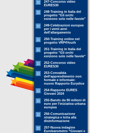
247-Concorso video
EURES30
248-Training in Italia del
progetto "Gli orchi
esistono solo nelle favole"
249-Celebrazioni europee
per i venti anni
dell'allargamento
250-Training online nel
progetto VRP4Youth
251-Training in Italia del
progetto "Gli orchi
esistono solo nelle favole"
252-Concorso video
EURES30
253-Convalida
dell’apprendimento non
formale e informale:
nuovo Rapporto Eurydice
254-Rapporto EURES
Giovani 2024
255-Bando da 90 milioni di
euro per l'iniziativa urbana
europea
256-Comunicazione
strategica e lotta alla
disinformazione
257-Nuova indagine
Eurobarometro “Giovani e