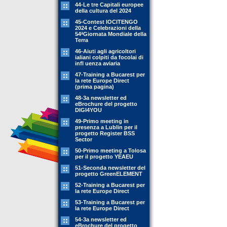
44-Le tre Capitali europee
della cultura del 2024
45-Contest IOCITENGO
2024 e Celebrazioni della
54ªGiornata Mondiale della
Terra
46-Aiuti agli agricoltori
ialiani colpiti da focolai di
infl uenza aviaria
47-Training a Bucarest per
la rete Europe Direct
(prima pagina)
48-3a newsletter ed
eBrochure del progetto
DIGI4YOU
49-Primo meeting in
presenza a Lublin per il
progetto Register BSS
Sector
50-Primo meeting a Tolosa
per il progetto YEAEU
51-Seconda newsletter del
progetto GreenELEMENT
52-Training a Bucarest per
la rete Europe Direct
53-Training a Bucarest per
la rete Europe Direct
54-3a newsletter ed
eBrochure del progetto