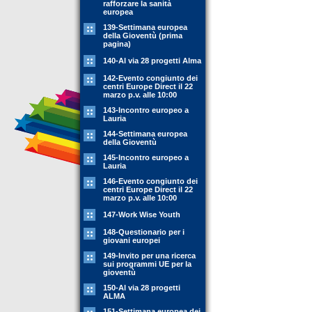
rafforzare la sanità
europea
139-Settimana europea
della Gioventù (prima
pagina)
140-Al via 28 progetti Alma
142-Evento congiunto dei
centri Europe Direct il 22
marzo p.v. alle 10:00
143-Incontro europeo a
Lauria
144-Settimana europea
della Gioventù
145-Incontro europeo a
Lauria
146-Evento congiunto dei
centri Europe Direct il 22
marzo p.v. alle 10:00
147-Work Wise Youth
148-Questionario per i
giovani europei
149-Invito per una ricerca
sui programmi UE per la
gioventù
150-Al via 28 progetti
ALMA
151-Settimana europea dei