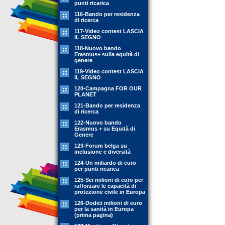
punti ricarica
116-Bando per residenza
di ricerca
117-Video contest LASCIA
IL SEGNO
118-Nuovo bando
Erasmus+ sulla equità di
genere
119-Video contest LASCIA
IL SEGNO
120-Campagna FOR OUR
PLANET
121-Bando per residenza
di ricerca
122-Nuovo bando
Erasmus + su Equità di
Genere
123-Forum belga su
inclusione e diversità
124-Un miliardo di euro
per punti ricarica
125-Sei milioni di euro per
rafforzare le capacità di
protezione civile in Europa
126-Dodici milioni di euro
per la sanità in Europa
(prima pagina)