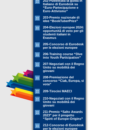
202-Pubblicata la guida in
Italiano di Eurodesk su
“Euro-Partecipazione e
Euro-Attivismo”
203-Premio nazionale di
idee “BookTuberPrize”
204-Elezioni europee 2024:
opportunità di voto per gli
studenti italiani in
Erasmus
205-Concorso di Eurodesk
per le elezioni europee
206-Training course “Dive
into Youth Participation”
207-Negoziati con il Regno
Unito su mobilità dei
giovani
208-Premiazione del
concorso “Ciak, Europa, si
vota”
209-Tirocini MAECI
210-Negoziati con il Regno
Unito su mobilità dei
giovani
211-Premio “Salto Awards
2023” per il progetto
“Spirit of Europe-Origins”
212-Concorso di Eurodesk
per le elezioni europee