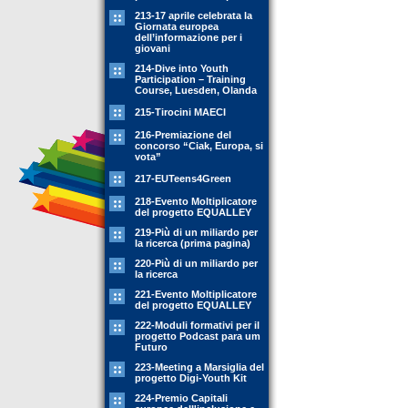
213-17 aprile celebrata la
Giornata europea
dell’informazione per i
giovani
214-Dive into Youth
Participation – Training
Course, Luesden, Olanda
215-Tirocini MAECI
216-Premiazione del
concorso “Ciak, Europa, si
vota”
217-EUTeens4Green
218-Evento Moltiplicatore
del progetto EQUALLEY
219-Più di un miliardo per
la ricerca (prima pagina)
220-Più di un miliardo per
la ricerca
221-Evento Moltiplicatore
del progetto EQUALLEY
222-Moduli formativi per il
progetto Podcast para um
Futuro
223-Meeting a Marsiglia del
progetto Digi-Youth Kit
224-Premio Capitali