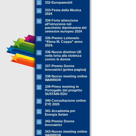
332-Europamobil
333-Festa della Musica
2024
334-Forte attenzione
all’istruzione nel
pacchetto diprimavera del
semestre europeo 2024
335-Premio Letterario
“Elena M. Coppa” anno
2024.
336-Nuove direttive UE
nella lotta alla violenza
contro le donne
337-Premio Donne
Innovatrici (prima pagina)
338-Nuovo meeting online
WARRIOR
339-Primo meeting in
Portogallo del progetto
SUSTAIN-EDU
340-Consultazione online
EYE 2025
341-Accademia per
Energia Solare
342-Premio Donne
Innovatrici
343-Nuovo meeting online
WARRIOR