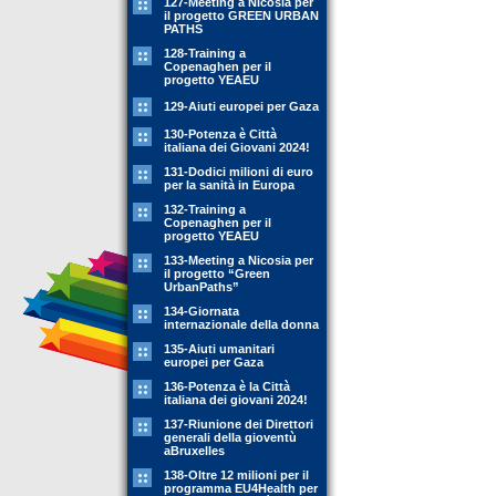
127-Meeting a Nicosia per
il progetto GREEN URBAN
PATHS
128-Training a
Copenaghen per il
progetto YEAEU
129-Aiuti europei per Gaza
130-Potenza è Città
italiana dei Giovani 2024!
131-Dodici milioni di euro
per la sanità in Europa
132-Training a
Copenaghen per il
progetto YEAEU
133-Meeting a Nicosia per
il progetto “Green
UrbanPaths”
134-Giornata
internazionale della donna
135-Aiuti umanitari
europei per Gaza
136-Potenza è la Città
italiana dei giovani 2024!
137-Riunione dei Direttori
generali della gioventù
aBruxelles
138-Oltre 12 milioni per il
programma EU4Health per