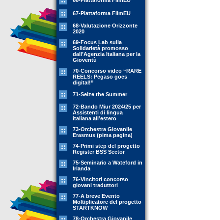
66-Piattaforma FilmEU
67-Piattaforma FilmEU
68-Valutazione Orizzonte
2020
69-Focus Lab sulla
Solidarietà promosso
dall’Agenzia Italiana per la
Gioventù
70-Concorso video “RARE
REELS: Pegaso goes
digital!”
71-Seize the Summer
72-Bando Miur 2024/25 per
Assistenti di lingua
italiana all’estero
73-Orchestra Giovanile
Erasmus (pima pagina)
74-Primi step del progetto
Register BSS Sector
75-Seminario a Wateford in
Irlanda
76-Vincitori concorso
giovani traduttori
77-A breve Evento
Moltiplicatore del progetto
STARTKNOW
78-Orchestra Giovanile