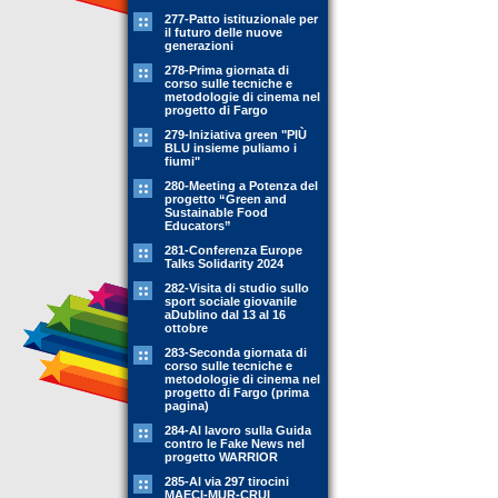
277-Patto istituzionale per
il futuro delle nuove
generazioni
278-Prima giornata di
corso sulle tecniche e
metodologie di cinema nel
progetto di Fargo
279-Iniziativa green "PIÙ
BLU insieme puliamo i
fiumi"
280-Meeting a Potenza del
progetto “Green and
Sustainable Food
Educators”
281-Conferenza Europe
Talks Solidarity 2024
282-Visita di studio sullo
sport sociale giovanile
aDublino dal 13 al 16
ottobre
283-Seconda giornata di
corso sulle tecniche e
metodologie di cinema nel
progetto di Fargo (prima
pagina)
284-Al lavoro sulla Guida
contro le Fake News nel
progetto WARRIOR
285-Al via 297 tirocini
MAECI-MUR-CRUI