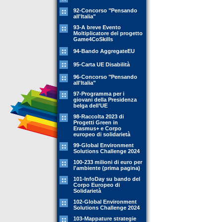
92-Concorso "Pensando
all'Italia"
93-A breve Evento
Moltiplicatore del progetto
Game4CoSkills
94-Bando AggregateEU
95-Carta UE Disabilità
96-Concorso "Pensando
all'Italia"
97-Programma per i
giovani della Presidenza
belga dell’UE
98-Raccolta 2023 di
Progetti Green in
Erasmus+ e Corpo
europeo di solidarietà
99-Global Environment
Solutions Challenge 2024
100-233 milioni di euro per
l'ambiente (prima pagina)
101-InfoDay su bando del
Corpo Europeo di
Solidarietà
102-Global Environment
Solutions Challenge 2024
103-Mappature strategie