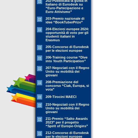
202-Pubblicata la guida in
Italiano di Eurodesk su
“Euro-Partecipazione e
Euro-Attivismo”
203-Premio nazionale di
idee “BookTuberPrize”
204-Elezioni europee 2024:
opportunità di voto per gli
studenti italiani in
Erasmus
205-Concorso di Eurodesk
per le elezioni europee
206-Training course “Dive
into Youth Participation”
207-Negoziati con il Regno
Unito su mobilità dei
giovani
208-Premiazione del
concorso “Ciak, Europa, si
vota”
209-Tirocini MAECI
210-Negoziati con il Regno
Unito su mobilità dei
giovani
211-Premio “Salto Awards
2023” per il progetto
“Spirit of Europe-Origins”
212-Concorso di Eurodesk
per le elezioni europee