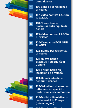
punti ricarica
116-Bando per residenza
di ricerca
117-Video contest LASCIA
IL SEGNO
118-Nuovo bando
Erasmus+ sulla equità di
genere
119-Video contest LASCIA
IL SEGNO
120-Campagna FOR OUR
PLANET
121-Bando per residenza
di ricerca
122-Nuovo bando
Erasmus + su Equità di
Genere
123-Forum belga su
inclusione e diversità
124-Un miliardo di euro
per punti ricarica
125-Sei milioni di euro per
rafforzare le capacità di
protezione civile in Europa
126-Dodici milioni di euro
per la sanità in Europa
(prima pagina)