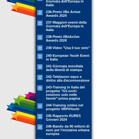
Giornata dell'Europa in
Italia
236-Premi #Be Active
Awards 2024
237-Maggiori eventi della
Giornata dell'Europa in
Italia
238-Premi #BeActive
Awards 2024
239-Video "Usa il tuo voto"
240-European Youth Event
in Italia
241-Giornata mondiale
della libertà di stampa
242-Telelavoro equo e
diritto alla disconnessione
243-Training in Italia del
progetto "Gli orchi
esistono solo nelle
favole"-prima pagina
244-Training online nel
progetto VRP4Youth
245-Rapporto EURES
Giovani 2024
246-Bando da 90 milioni di
euro per l'iniziativa urbana
europea