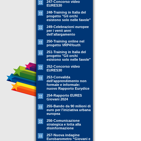
247-Concorso video
EURES30
248-Training in Italia del
progetto "Gli orchi
esistono solo nelle favole"
249-Celebrazioni europee
per i venti anni
dell'allargamento
250-Training online nel
progetto VRP4Youth
251-Training in Italia del
progetto "Gli orchi
esistono solo nelle favole"
252-Concorso video
EURES30
253-Convalida
dell’apprendimento non
formale e informale:
nuovo Rapporto Eurydice
254-Rapporto EURES
Giovani 2024
255-Bando da 90 milioni di
euro per l'iniziativa urbana
europea
256-Comunicazione
strategica e lotta alla
disinformazione
257-Nuova indagine
Eurobarometro “Giovani e