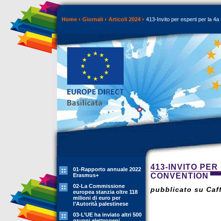
Home
Giornali
Articoli 2024
413-Invito per esperti per la 
413-INVITO PE
01-Rapporto annuale 2022
CONVENTION
Erasmus+
02-La Commissione
pubblicato su Caff
europea stanzia oltre 118
milioni di euro per
l’Autorità palestinese
03-L’UE ha inviato altri 500
gruppi elettrogeni