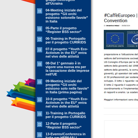
all’Ucraina
04-Meeting iniziale del
progetto “Gli orchi
esistono solonelle favole”
in Italia
05-Parte il progetto
“Register BSS sector”
06-Training in Portogallo
per il progetto CURIKIDS
07-Il progetto “Youth Eco-
Activism in the EU” entra
nel vivo delle attività
08-Dal 1° gennaio è in
vigore una nuova era per
la tassazione delle imprese
nell’UE
09-Meeting iniziale del
progetto “Gli orchi
esistono solo nelle favole”
in Italia (prima pagina)
10-Il progetto “Youth Eco-
Activism in the EU” entra
nel vivo delle attività
11-Training in Portogallo
per il progetto CURIKIDS
12-Parte il progetto
“Register BSS sector”
13-Evento/Conferenza in
Italia per HEPA4ALL