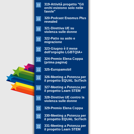
319-Attività progetto "Gli
orchi esistono solo nelle
favole"
320-Podcast Erasmus Plus
revealed
321-Direttiva UE su
violenza sulle donne
322-Patto su asilo e
migrazione
323-Giugno è il mese
dell’orgoglio LGBTQIA+
324-Premio Elena Coppa
(prima pagina)
325-Europamobil
326-Meeting a Potenza per
il progetto EQUAL SciTech
327-Meeting a Potenza per
il progetto Learn STEM
328-Direttive UE contro la
violenza sulle donne
329-Premio Elena Coppa
330-Meeting a Potenza per
il progetto EQUAL SciTech
331-Meeting a Potenza per
il progetto Learn STEM