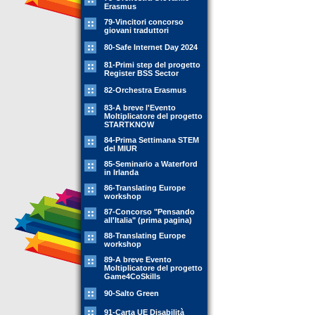
Erasmus
79-Vincitori concorso
giovani traduttori
80-Safe Internet Day 2024
81-Primi step del progetto
Register BSS Sector
82-Orchestra Erasmus
83-A breve l'Evento
Moltiplicatore del progetto
STARTKNOW
84-Prima Settimana STEM
del MIUR
85-Seminario a Waterford
in Irlanda
86-Translating Europe
workshop
87-Concorso "Pensando
all'Italia" (prima pagina)
88-Translating Europe
workshop
89-A breve Evento
Moltiplicatore del progetto
Game4CoSkills
90-Salto Green
91-Carta UE Disabilità