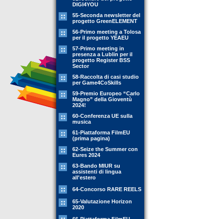
DIGI4YOU
55-Seconda newsletter del
progetto GreenELEMENT
56-Primo meeting a Tolosa
per il progetto YEAEU
57-Primo meeting in
presenza a Lublin per il
progetto Register BSS
Sector
58-Raccolta di casi studio
per Game4CoSkills
59-Premio Europeo “Carlo
Magno” della Gioventù
2024!
60-Conferenza UE sulla
musica
61-Piattaforma FilmEU
(prima pagina)
62-Seize the Summer con
Eures 2024
63-Bando MIUR su
assistenti di lingua
all'estero
64-Concorso RARE REELS
65-Valutazione Horizon
2020