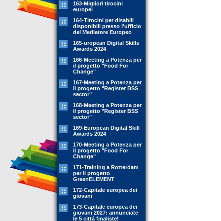
163-Migliori tirocini
europei
164-Tirocini per disabili
disponibili presso l'ufficio
del Mediatore Europeo
165-uropean Digital Skills
Awards 2024
166-Meeting a Potenza per
il progetto "Food For
Change"
167-Meeting a Potenza per
il progetto "Register BSS
sector"
168-Meeting a Potenza per
il progetto "Register BSS
sector"
169-European Digital Skill
Awards 2024
170-Meeting a Potenza per
il progetto "Food For
Change"
171-Training a Rotterdam
per il progetto
GreenELEMENT
172-Capitale europea dei
giovani
173-Capitale europea dei
giovani 2027: annunciate
le 5 città finaliste!