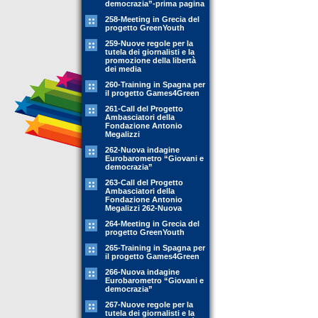
democrazia”-prima pagina
258-Meeting in Grecia del
progetto GreenYouth
259-Nuove regole per la
tutela dei giornalisti e la
promozione della libertà
dei media
260-Training in Spagna per
il progetto Games4Green
261-Call del Progetto
Ambasciatori della
Fondazione Antonio
Megalizzi
262-Nuova indagine
Eurobarometro “Giovani e
democrazia”
263-Call del Progetto
Ambasciatori della
Fondazione Antonio
Megalizzi 262-Nuova
264-Meeting in Grecia del
progetto GreenYouth
265-Training in Spagna per
il progetto Games4Green
266-Nuova indagine
Eurobarometro “Giovani e
democrazia”
267-Nuove regole per la
tutela dei giornalisti e la