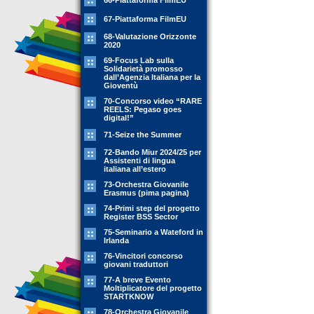
66-Piattaforma FilmEU
67-Piattaforma FilmEU
68-Valutazione Orizzonte
2020
69-Focus Lab sulla
Solidarietà promosso
dall’Agenzia Italiana per la
Gioventù
70-Concorso video “RARE
REELS: Pegaso goes
digital!”
71-Seize the Summer
72-Bando Miur 2024/25 per
Assistenti di lingua
italiana all’estero
73-Orchestra Giovanile
Erasmus (pima pagina)
74-Primi step del progetto
Register BSS Sector
75-Seminario a Wateford in
Irlanda
76-Vincitori concorso
giovani traduttori
77-A breve Evento
Moltiplicatore del progetto
STARTKNOW
78-Orchestra Giovanile