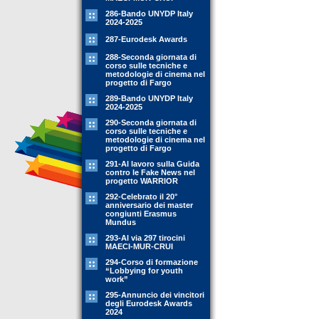
286-Bando UNYDP Italy
2024-2025
287-Eurodesk Awards
288-Seconda giornata di
corso sulle tecniche e
metodologie di cinema nel
progetto di Fargo
289-Bando UNYDP Italy
2024-2025
290-Seconda giornata di
corso sulle tecniche e
metodologie di cinema nel
progetto di Fargo
291-Al lavoro sulla Guida
contro le Fake News nel
progetto WARRIOR
292-Celebrato il 20°
anniversario dei master
congiunti Erasmus
Mundus
293-Al via 297 tirocini
MAECI-MUR-CRUI
294-Corso di formazione
“Lobbying for youth
work”
295-Annuncio dei vincitori
degli Eurodesk Awards
2024