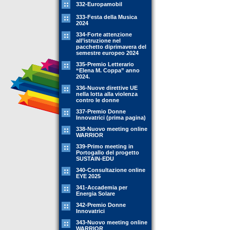
332-Europamobil
333-Festa della Musica
2024
334-Forte attenzione
all’istruzione nel
pacchetto diprimavera del
semestre europeo 2024
335-Premio Letterario
“Elena M. Coppa” anno
2024.
336-Nuove direttive UE
nella lotta alla violenza
contro le donne
337-Premio Donne
Innovatrici (prima pagina)
338-Nuovo meeting online
WARRIOR
339-Primo meeting in
Portogallo del progetto
SUSTAIN-EDU
340-Consultazione online
EYE 2025
341-Accademia per
Energia Solare
342-Premio Donne
Innovatrici
343-Nuovo meeting online
WARRIOR