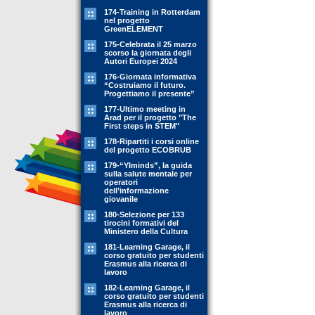
174-Training in Rotterdam
nel progetto
GreenELEMENT
175-Celebrata il 25 marzo
scorso la giornata degli
Autori Europei 2024
176-Giornata informativa
“Costruiamo il futuro.
Progettiamo il presente”
177-Ultimo meeting in
Arad per il progetto "The
First steps in STEM"
178-Ripartiti i corsi online
del progetto ECOBRUB
179-“YIminds”, la guida
sulla salute mentale per
operatori
dell’informazione
giovanile
180-Selezione per 133
tirocini formativi del
Ministero della Cultura
181-Learning Garage, il
corso gratuito per studenti
Erasmus alla ricerca di
lavoro
182-Learning Garage, il
corso gratuito per studenti
Erasmus alla ricerca di
lavoro