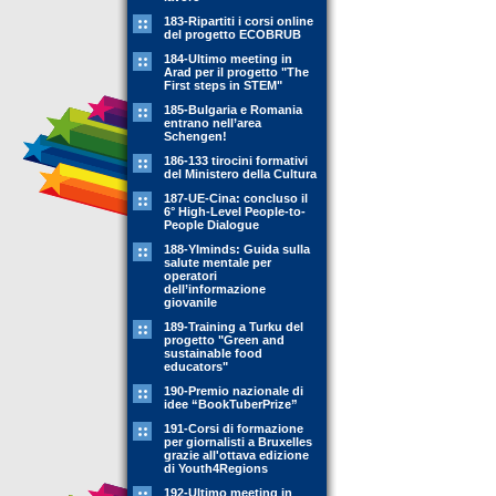
183-Ripartiti i corsi online
del progetto ECOBRUB
184-Ultimo meeting in
Arad per il progetto "The
First steps in STEM"
185-Bulgaria e Romania
entrano nell’area
Schengen!
186-133 tirocini formativi
del Ministero della Cultura
187-UE-Cina: concluso il
6° High-Level People-to-
People Dialogue
188-YIminds: Guida sulla
salute mentale per
operatori
dell’informazione
giovanile
189-Training a Turku del
progetto "Green and
sustainable food
educators"
190-Premio nazionale di
idee “BookTuberPrize”
191-Corsi di formazione
per giornalisti a Bruxelles
grazie all'ottava edizione
di Youth4Regions
192-Ultimo meeting in