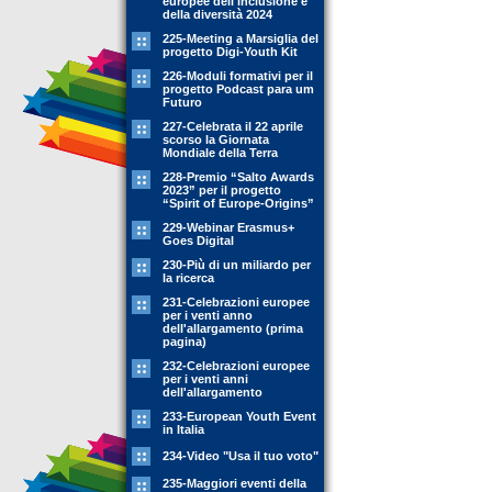
europee dell'inclusione e
della diversità 2024
225-Meeting a Marsiglia del
progetto Digi-Youth Kit
226-Moduli formativi per il
progetto Podcast para um
Futuro
227-Celebrata il 22 aprile
scorso la Giornata
Mondiale della Terra
228-Premio “Salto Awards
2023” per il progetto
“Spirit of Europe-Origins”
229-Webinar Erasmus+
Goes Digital
230-Più di un miliardo per
la ricerca
231-Celebrazioni europee
per i venti anno
dell'allargamento (prima
pagina)
232-Celebrazioni europee
per i venti anni
dell'allargamento
233-European Youth Event
in Italia
234-Video "Usa il tuo voto"
235-Maggiori eventi della