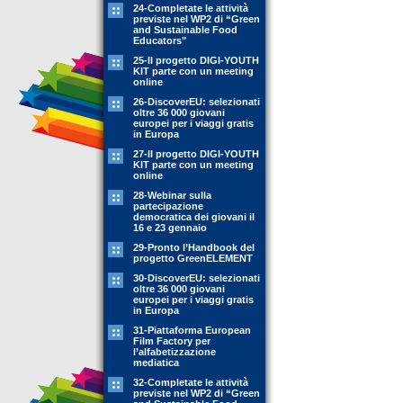
24-Completate le attività
previste nel WP2 di “Green
and Sustainable Food
Educators"
25-Il progetto DIGI-YOUTH
KIT parte con un meeting
online
26-DiscoverEU: selezionati
oltre 36 000 giovani
europei per i viaggi gratis
in Europa
27-Il progetto DIGI-YOUTH
KIT parte con un meeting
online
28-Webinar sulla
partecipazione
democratica dei giovani il
16 e 23 gennaio
29-Pronto l’Handbook del
progetto GreenELEMENT
30-DiscoverEU: selezionati
oltre 36 000 giovani
europei per i viaggi gratis
in Europa
31-Piattaforma European
Film Factory per
l’alfabetizzazione
mediatica
32-Completate le attività
previste nel WP2 di “Green