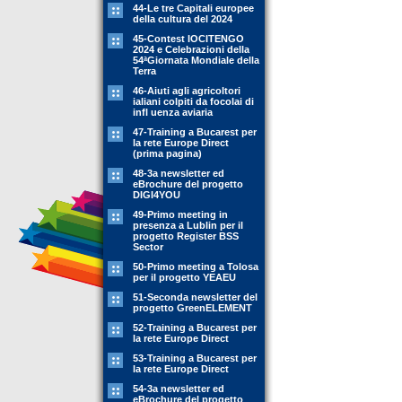
44-Le tre Capitali europee
della cultura del 2024
45-Contest IOCITENGO
2024 e Celebrazioni della
54ªGiornata Mondiale della
Terra
46-Aiuti agli agricoltori
ialiani colpiti da focolai di
infl uenza aviaria
47-Training a Bucarest per
la rete Europe Direct
(prima pagina)
48-3a newsletter ed
eBrochure del progetto
DIGI4YOU
49-Primo meeting in
presenza a Lublin per il
progetto Register BSS
Sector
50-Primo meeting a Tolosa
per il progetto YEAEU
51-Seconda newsletter del
progetto GreenELEMENT
52-Training a Bucarest per
la rete Europe Direct
53-Training a Bucarest per
la rete Europe Direct
54-3a newsletter ed
eBrochure del progetto