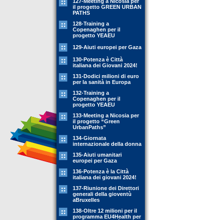
127-Meeting a Nicosia per
il progetto GREEN URBAN
PATHS
128-Training a
Copenaghen per il
progetto YEAEU
129-Aiuti europei per Gaza
130-Potenza è Città
italiana dei Giovani 2024!
131-Dodici milioni di euro
per la sanità in Europa
132-Training a
Copenaghen per il
progetto YEAEU
133-Meeting a Nicosia per
il progetto “Green
UrbanPaths”
134-Giornata
internazionale della donna
135-Aiuti umanitari
europei per Gaza
136-Potenza è la Città
italiana dei giovani 2024!
137-Riunione dei Direttori
generali della gioventù
aBruxelles
138-Oltre 12 milioni per il
programma EU4Health per