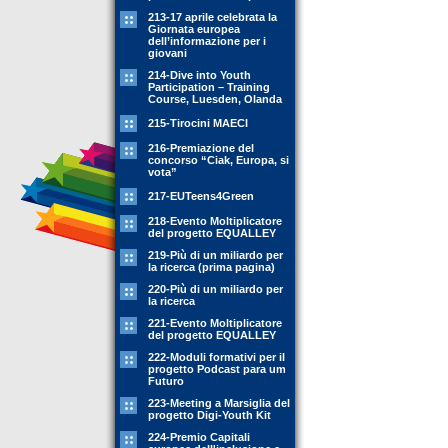
213-17 aprile celebrata la
Giornata europea
dell’informazione per i
giovani
214-Dive into Youth
Participation – Training
Course, Luesden, Olanda
215-Tirocini MAECI
216-Premiazione del
concorso “Ciak, Europa, si
vota”
217-EUTeens4Green
218-Evento Moltiplicatore
del progetto EQUALLEY
219-Più di un miliardo per
la ricerca (prima pagina)
220-Più di un miliardo per
la ricerca
221-Evento Moltiplicatore
del progetto EQUALLEY
222-Moduli formativi per il
progetto Podcast para um
Futuro
223-Meeting a Marsiglia del
progetto Digi-Youth Kit
224-Premio Capitali