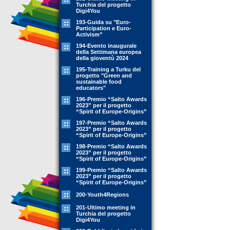
Turchia del progetto
Digi4You
193-Guida su "Euro-
Participation e Euro-
Activism”
194-Evento inaugurale
della Settimana europea
della gioventù 2024
195-Training a Turku del
progetto "Green and
sustainable food
educators"
196-Premio “Salto Awards
2023” per il progetto
“Spirit of Europe-Origins”
197-Premio “Salto Awards
2023” per il progetto
“Spirit of Europe-Origins”
198-Premio “Salto Awards
2023” per il progetto
“Spirit of Europe-Origins”
199-Premio “Salto Awards
2023” per il progetto
“Spirit of Europe-Origins”
200-Youth4Regions
201-Ultimo meeting in
Turchia del progetto
Digi4You