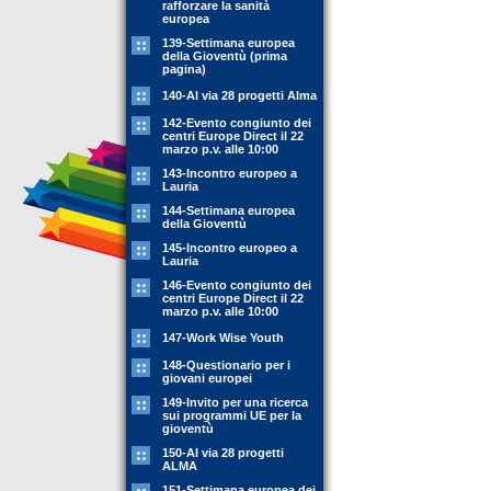
rafforzare la sanità
europea
139-Settimana europea
della Gioventù (prima
pagina)
140-Al via 28 progetti Alma
142-Evento congiunto dei
centri Europe Direct il 22
marzo p.v. alle 10:00
143-Incontro europeo a
Lauria
144-Settimana europea
della Gioventù
145-Incontro europeo a
Lauria
146-Evento congiunto dei
centri Europe Direct il 22
marzo p.v. alle 10:00
147-Work Wise Youth
148-Questionario per i
giovani europei
149-Invito per una ricerca
sui programmi UE per la
gioventù
150-Al via 28 progetti
ALMA
151-Settimana europea dei