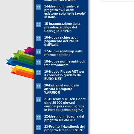
14-Meeting iniziale del
progetto “Gli orchi
esistono solo nelle favole”
in Italia
15-Inaugurazione della
presidenza belga del
Consiglio dell’UE
16-Nuova richiesta di
pagamento del PNRR
dall’Italia
17-Nuova roadmap sulle
riforme politiche
18-Nuove norme antifrodi
transfrontaliere
19-Nuovo Flusso VET per
il consorzio guidato da
EURO-NET
20-Entra nel vivo delle
attività il progetto
WARRIOR
21-DiscoverEU: selezionati
oltre 36 000 giovani
europei per i viaggi gratis
in Europa (prima pagina)
22-Meeting in Spagna del
progetto DIGI4YOU
23-Pronto l’Handbook del
progetto GreenELEMENT