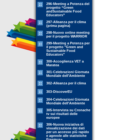
296-Meeting a Potenza del
progetto “Green
andSustainable Food
Educators”
297-Alleanza per il clima
(prima pagina)
298-Nuovo online meeting
per il progetto WARRIOR
299-Meeting a Potenza per
il progetto "Green and
Sustainable Food
Educators"
300-Accoglienza VET a
Maratea
301-Celebrazioni Giornata
Mondiale dell'Ambiente
302-Alleanza per il clima
303-DiscoverEU
304-Celebrazioni Giornata
Mondiale dell'Ambiente
305-Intervista su Cronache
tv sui risultati delle
europee
306-Nuova iniziativa di
visualizzazione dei dati
per un accesso più rapido
e agevole alle statistiche
Erasmus+