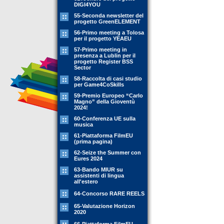
DIGI4YOU
55-Seconda newsletter del
progetto GreenELEMENT
56-Primo meeting a Tolosa
per il progetto YEAEU
57-Primo meeting in
presenza a Lublin per il
progetto Register BSS
Sector
58-Raccolta di casi studio
per Game4CoSkills
59-Premio Europeo “Carlo
Magno” della Gioventù
2024!
60-Conferenza UE sulla
musica
61-Piattaforma FilmEU
(prima pagina)
62-Seize the Summer con
Eures 2024
63-Bando MIUR su
assistenti di lingua
all'estero
64-Concorso RARE REELS
65-Valutazione Horizon
2020