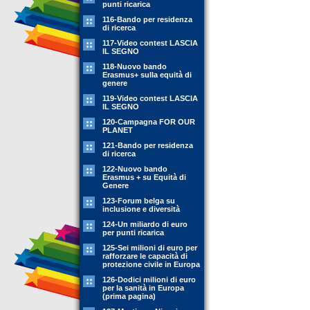
punti ricarica
116-Bando per residenza
di ricerca
117-Video contest LASCIA
IL SEGNO
118-Nuovo bando
Erasmus+ sulla equità di
genere
119-Video contest LASCIA
IL SEGNO
120-Campagna FOR OUR
PLANET
121-Bando per residenza
di ricerca
122-Nuovo bando
Erasmus + su Equità di
Genere
123-Forum belga su
inclusione e diversità
124-Un miliardo di euro
per punti ricarica
125-Sei milioni di euro per
rafforzare le capacità di
protezione civile in Europa
126-Dodici milioni di euro
per la sanità in Europa
(prima pagina)