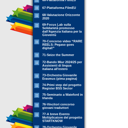
66-Piattaforma FilmEU
67-Piattaforma FilmEU
68-Valutazione Orizzonte
2020
69-Focus Lab sulla
Solidarietà promosso
dall’Agenzia Italiana per la
Gioventù
70-Concorso video “RARE
REELS: Pegaso goes
digital!”
71-Seize the Summer
72-Bando Miur 2024/25 per
Assistenti di lingua
italiana all’estero
73-Orchestra Giovanile
Erasmus (pima pagina)
74-Primi step del progetto
Register BSS Sector
75-Seminario a Wateford in
Irlanda
76-Vincitori concorso
giovani traduttori
77-A breve Evento
Moltiplicatore del progetto
STARTKNOW
78-Orchestra Giovanile