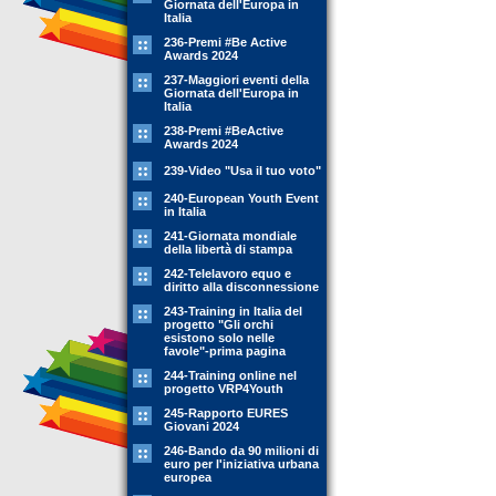
Giornata dell'Europa in
Italia
236-Premi #Be Active
Awards 2024
237-Maggiori eventi della
Giornata dell'Europa in
Italia
238-Premi #BeActive
Awards 2024
239-Video "Usa il tuo voto"
240-European Youth Event
in Italia
241-Giornata mondiale
della libertà di stampa
242-Telelavoro equo e
diritto alla disconnessione
243-Training in Italia del
progetto "Gli orchi
esistono solo nelle
favole"-prima pagina
244-Training online nel
progetto VRP4Youth
245-Rapporto EURES
Giovani 2024
246-Bando da 90 milioni di
euro per l'iniziativa urbana
europea