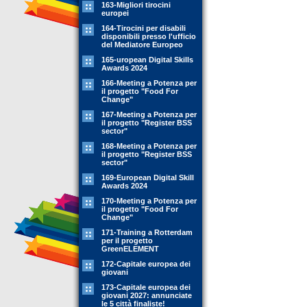
163-Migliori tirocini
europei
164-Tirocini per disabili
disponibili presso l'ufficio
del Mediatore Europeo
165-uropean Digital Skills
Awards 2024
166-Meeting a Potenza per
il progetto "Food For
Change"
167-Meeting a Potenza per
il progetto "Register BSS
sector"
168-Meeting a Potenza per
il progetto "Register BSS
sector"
169-European Digital Skill
Awards 2024
170-Meeting a Potenza per
il progetto "Food For
Change"
171-Training a Rotterdam
per il progetto
GreenELEMENT
172-Capitale europea dei
giovani
173-Capitale europea dei
giovani 2027: annunciate
le 5 città finaliste!