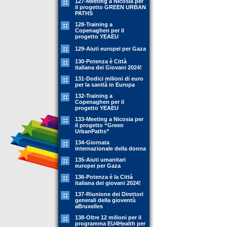
127-Meeting a Nicosia per
il progetto GREEN URBAN
PATHS
128-Training a
Copenaghen per il
progetto YEAEU
129-Aiuti europei per Gaza
130-Potenza è Città
italiana dei Giovani 2024!
131-Dodici milioni di euro
per la sanità in Europa
132-Training a
Copenaghen per il
progetto YEAEU
133-Meeting a Nicosia per
il progetto “Green
UrbanPaths”
134-Giornata
internazionale della donna
135-Aiuti umanitari
europei per Gaza
136-Potenza è la Città
italiana dei giovani 2024!
137-Riunione dei Direttori
generali della gioventù
aBruxelles
138-Oltre 12 milioni per il
programma EU4Health per