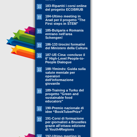
183-Ripartiti i corsi online
del progetto ECOBRUB
184-Ultimo meeting in
Arad per il progetto "The
First steps in STEM"
185-Bulgaria e Romania
entrano nell’area
Schengen!
186-133 tirocini formativi
del Ministero della Cultura
187-UE-Cina: concluso il
6° High-Level People-to-
People Dialogue
188-YIminds: Guida sulla
salute mentale per
operatori
dell’informazione
giovanile
189-Training a Turku del
progetto "Green and
sustainable food
educators"
190-Premio nazionale di
idee “BookTuberPrize”
191-Corsi di formazione
per giornalisti a Bruxelles
grazie all'ottava edizione
di Youth4Regions
192-Ultimo meeting in