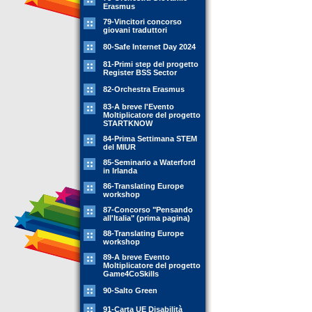
Erasmus
79-Vincitori concorso
giovani traduttori
80-Safe Internet Day 2024
81-Primi step del progetto
Register BSS Sector
82-Orchestra Erasmus
83-A breve l'Evento
Moltiplicatore del progetto
STARTKNOW
84-Prima Settimana STEM
del MIUR
85-Seminario a Waterford
in Irlanda
86-Translating Europe
workshop
87-Concorso "Pensando
all'Italia" (prima pagina)
88-Translating Europe
workshop
89-A breve Evento
Moltiplicatore del progetto
Game4CoSkills
90-Salto Green
91-Carta UE Disabilità