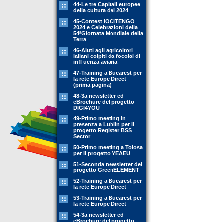
44-Le tre Capitali europee
della cultura del 2024
45-Contest IOCITENGO
2024 e Celebrazioni della
54ªGiornata Mondiale della
Terra
46-Aiuti agli agricoltori
ialiani colpiti da focolai di
infl uenza aviaria
47-Training a Bucarest per
la rete Europe Direct
(prima pagina)
48-3a newsletter ed
eBrochure del progetto
DIGI4YOU
49-Primo meeting in
presenza a Lublin per il
progetto Register BSS
Sector
50-Primo meeting a Tolosa
per il progetto YEAEU
51-Seconda newsletter del
progetto GreenELEMENT
52-Training a Bucarest per
la rete Europe Direct
53-Training a Bucarest per
la rete Europe Direct
54-3a newsletter ed
eBrochure del progetto