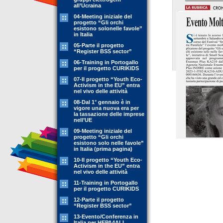
all’Ucraina
04-Meeting iniziale del
progetto “Gli orchi
esistono solonelle favole”
in Italia
05-Parte il progetto
“Register BSS sector”
06-Training in Portogallo
per il progetto CURIKIDS
07-Il progetto “Youth Eco-
Activism in the EU” entra
nel vivo delle attività
08-Dal 1° gennaio è in
vigore una nuova era per
la tassazione delle imprese
nell’UE
09-Meeting iniziale del
progetto “Gli orchi
esistono solo nelle favole”
in Italia (prima pagina)
10-Il progetto “Youth Eco-
Activism in the EU” entra
nel vivo delle attività
11-Training in Portogallo
per il progetto CURIKIDS
12-Parte il progetto
“Register BSS sector”
13-Evento/Conferenza in
Italia per HEPA4ALL