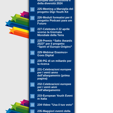
europee dell'inclusione e
della diversità 2024
225-Meeting a Marsiglia del
progetto Digi-Youth Kit
226-Moduli formativi per il
progetto Podcast para um
Futuro
227-Celebrata il 22 aprile
scorso la Giornata
Mondiale della Terra
228-Premio “Salto Awards
2023” per il progetto
“Spirit of Europe-Origins”
229-Webinar Erasmus+
Goes Digital
230-Più di un miliardo per
la ricerca
231-Celebrazioni europee
per i venti anno
dell'allargamento (prima
pagina)
232-Celebrazioni europee
per i venti anni
dell'allargamento
233-European Youth Event
in Italia
234-Video "Usa il tuo voto"
235-Maggiori eventi della