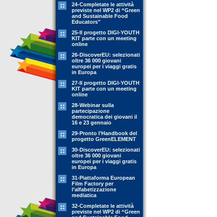
24-Completate le attività
previste nel WP2 di “Green
and Sustainable Food
Educators"
25-Il progetto DIGI-YOUTH
KIT parte con un meeting
online
26-DiscoverEU: selezionati
oltre 36 000 giovani
europei per i viaggi gratis
in Europa
27-Il progetto DIGI-YOUTH
KIT parte con un meeting
online
28-Webinar sulla
partecipazione
democratica dei giovani il
16 e 23 gennaio
29-Pronto l’Handbook del
progetto GreenELEMENT
30-DiscoverEU: selezionati
oltre 36 000 giovani
europei per i viaggi gratis
in Europa
31-Piattaforma European
Film Factory per
l’alfabetizzazione
mediatica
32-Completate le attività
previste nel WP2 di “Green