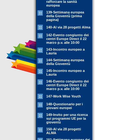
rafforzare la sanità
europea
139-Settimana europea
della Gioventù (prima
pagina)
140-Al via 28 progetti Alma
142-Evento congiunto dei
centri Europe Direct il 22
marzo p.v. alle 10:00
143-Incontro europeo a
Lauria
144-Settimana europea
della Gioventù
145-Incontro europeo a
Lauria
146-Evento congiunto dei
centri Europe Direct il 22
marzo p.v. alle 10:00
147-Work Wise Youth
148-Questionario per i
giovani europei
149-Invito per una ricerca
sui programmi UE per la
gioventù
150-Al via 28 progetti
ALMA
151-Settimana europea dei