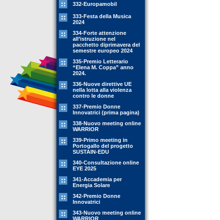
332-Europamobil
333-Festa della Musica
2024
334-Forte attenzione
all’istruzione nel
pacchetto diprimavera del
semestre europeo 2024
335-Premio Letterario
“Elena M. Coppa” anno
2024.
336-Nuove direttive UE
nella lotta alla violenza
contro le donne
337-Premio Donne
Innovatrici (prima pagina)
338-Nuovo meeting online
WARRIOR
339-Primo meeting in
Portogallo del progetto
SUSTAIN-EDU
340-Consultazione online
EYE 2025
341-Accademia per
Energia Solare
342-Premio Donne
Innovatrici
343-Nuovo meeting online
WARRIOR