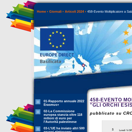
Home
Giornali
Articoli 2024
458-Evento Moltiplicatore a Sala
458-EVENTO MO
01-Rapporto annuale 2022
"GLI ORCHI ES
Erasmus+
02-La Commissione
pubblicato su CR
europea stanzia oltre 118
milioni di euro per
l’Autorità palestinese
03-L’UE ha inviato altri 500
gruppi elettrogeni