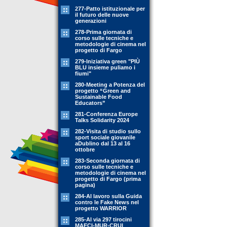
277-Patto istituzionale per
il futuro delle nuove
generazioni
278-Prima giornata di
corso sulle tecniche e
metodologie di cinema nel
progetto di Fargo
279-Iniziativa green "PIÙ
BLU insieme puliamo i
fiumi"
280-Meeting a Potenza del
progetto “Green and
Sustainable Food
Educators”
281-Conferenza Europe
Talks Solidarity 2024
282-Visita di studio sullo
sport sociale giovanile
aDublino dal 13 al 16
ottobre
283-Seconda giornata di
corso sulle tecniche e
metodologie di cinema nel
progetto di Fargo (prima
pagina)
284-Al lavoro sulla Guida
contro le Fake News nel
progetto WARRIOR
285-Al via 297 tirocini
MAECI-MUR-CRUI