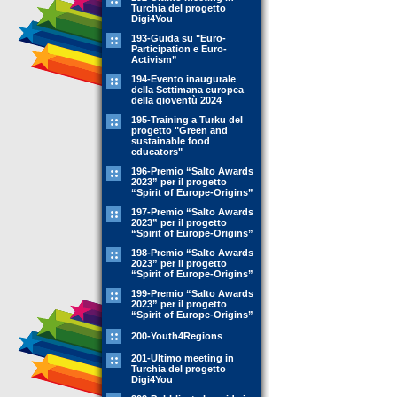
Turchia del progetto
Digi4You
193-Guida su "Euro-
Participation e Euro-
Activism”
194-Evento inaugurale
della Settimana europea
della gioventù 2024
195-Training a Turku del
progetto "Green and
sustainable food
educators"
196-Premio “Salto Awards
2023” per il progetto
“Spirit of Europe-Origins”
197-Premio “Salto Awards
2023” per il progetto
“Spirit of Europe-Origins”
198-Premio “Salto Awards
2023” per il progetto
“Spirit of Europe-Origins”
199-Premio “Salto Awards
2023” per il progetto
“Spirit of Europe-Origins”
200-Youth4Regions
201-Ultimo meeting in
Turchia del progetto
Digi4You