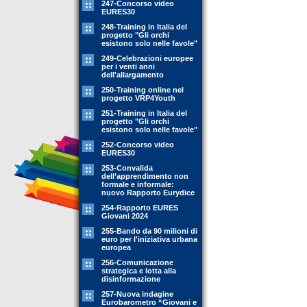
247-Concorso video
EURES30
248-Training in Italia del
progetto "Gli orchi
esistono solo nelle favole"
249-Celebrazioni europee
per i venti anni
dell'allargamento
250-Training online nel
progetto VRP4Youth
251-Training in Italia del
progetto "Gli orchi
esistono solo nelle favole"
252-Concorso video
EURES30
253-Convalida
dell’apprendimento non
formale e informale:
nuovo Rapporto Eurydice
254-Rapporto EURES
Giovani 2024
255-Bando da 90 milioni di
euro per l'iniziativa urbana
europea
256-Comunicazione
strategica e lotta alla
disinformazione
257-Nuova indagine
Eurobarometro “Giovani e