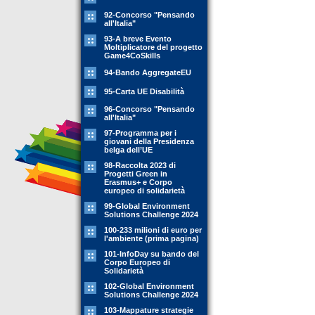
92-Concorso "Pensando
all'Italia"
93-A breve Evento
Moltiplicatore del progetto
Game4CoSkills
94-Bando AggregateEU
95-Carta UE Disabilità
96-Concorso "Pensando
all'Italia"
97-Programma per i
giovani della Presidenza
belga dell’UE
98-Raccolta 2023 di
Progetti Green in
Erasmus+ e Corpo
europeo di solidarietà
99-Global Environment
Solutions Challenge 2024
100-233 milioni di euro per
l'ambiente (prima pagina)
101-InfoDay su bando del
Corpo Europeo di
Solidarietà
102-Global Environment
Solutions Challenge 2024
103-Mappature strategie