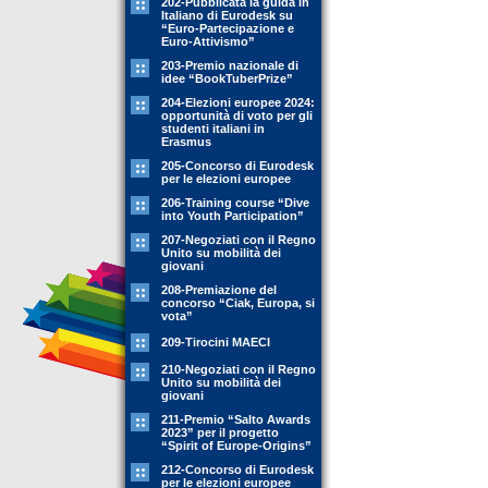
202-Pubblicata la guida in
Italiano di Eurodesk su
“Euro-Partecipazione e
Euro-Attivismo”
203-Premio nazionale di
idee “BookTuberPrize”
204-Elezioni europee 2024:
opportunità di voto per gli
studenti italiani in
Erasmus
205-Concorso di Eurodesk
per le elezioni europee
206-Training course “Dive
into Youth Participation”
207-Negoziati con il Regno
Unito su mobilità dei
giovani
208-Premiazione del
concorso “Ciak, Europa, si
vota”
209-Tirocini MAECI
210-Negoziati con il Regno
Unito su mobilità dei
giovani
211-Premio “Salto Awards
2023” per il progetto
“Spirit of Europe-Origins”
212-Concorso di Eurodesk
per le elezioni europee