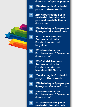
democrazia”-prima pagina
258-Meeting in Grecia del
progetto GreenYouth
259-Nuove regole per la
tutela dei giornalisti e la
promozione della libertà
dei media
260-Training in Spagna per
il progetto Games4Green
261-Call del Progetto
Ambasciatori della
Fondazione Antonio
Megalizzi
262-Nuova indagine
Eurobarometro “Giovani e
democrazia”
263-Call del Progetto
Ambasciatori della
Fondazione Antonio
Megalizzi 262-Nuova
264-Meeting in Grecia del
progetto GreenYouth
265-Training in Spagna per
il progetto Games4Green
266-Nuova indagine
Eurobarometro “Giovani e
democrazia”
267-Nuove regole per la
tutela dei giornalisti e la