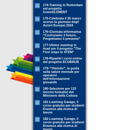
174-Training in Rotterdam
nel progetto
GreenELEMENT
175-Celebrata il 25 marzo
scorso la giornata degli
Autori Europei 2024
176-Giornata informativa
“Costruiamo il futuro.
Progettiamo il presente”
177-Ultimo meeting in
Arad per il progetto "The
First steps in STEM"
178-Ripartiti i corsi online
del progetto ECOBRUB
179-“YIminds”, la guida
sulla salute mentale per
operatori
dell’informazione
giovanile
180-Selezione per 133
tirocini formativi del
Ministero della Cultura
181-Learning Garage, il
corso gratuito per studenti
Erasmus alla ricerca di
lavoro
182-Learning Garage, il
corso gratuito per studenti
Erasmus alla ricerca di
lavoro