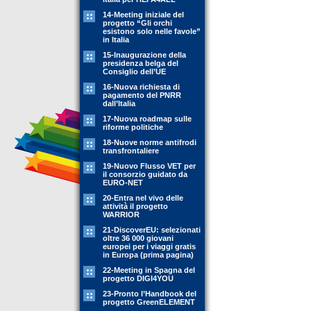
14-Meeting iniziale del
progetto “Gli orchi
esistono solo nelle favole”
in Italia
15-Inaugurazione della
presidenza belga del
Consiglio dell’UE
16-Nuova richiesta di
pagamento del PNRR
dall’Italia
17-Nuova roadmap sulle
riforme politiche
18-Nuove norme antifrodi
transfrontaliere
19-Nuovo Flusso VET per
il consorzio guidato da
EURO-NET
20-Entra nel vivo delle
attività il progetto
WARRIOR
21-DiscoverEU: selezionati
oltre 36 000 giovani
europei per i viaggi gratis
in Europa (prima pagina)
22-Meeting in Spagna del
progetto DIGI4YOU
23-Pronto l’Handbook del
progetto GreenELEMENT