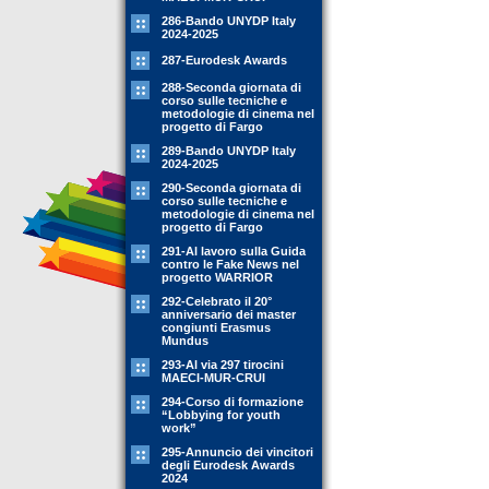
286-Bando UNYDP Italy
2024-2025
287-Eurodesk Awards
288-Seconda giornata di
corso sulle tecniche e
metodologie di cinema nel
progetto di Fargo
289-Bando UNYDP Italy
2024-2025
290-Seconda giornata di
corso sulle tecniche e
metodologie di cinema nel
progetto di Fargo
291-Al lavoro sulla Guida
contro le Fake News nel
progetto WARRIOR
292-Celebrato il 20°
anniversario dei master
congiunti Erasmus
Mundus
293-Al via 297 tirocini
MAECI-MUR-CRUI
294-Corso di formazione
“Lobbying for youth
work”
295-Annuncio dei vincitori
degli Eurodesk Awards
2024