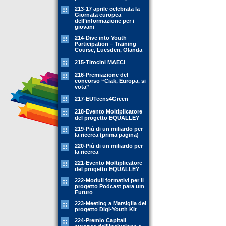
213-17 aprile celebrata la
Giornata europea
dell’informazione per i
giovani
214-Dive into Youth
Participation – Training
Course, Luesden, Olanda
215-Tirocini MAECI
216-Premiazione del
concorso “Ciak, Europa, si
vota”
217-EUTeens4Green
218-Evento Moltiplicatore
del progetto EQUALLEY
219-Più di un miliardo per
la ricerca (prima pagina)
220-Più di un miliardo per
la ricerca
221-Evento Moltiplicatore
del progetto EQUALLEY
222-Moduli formativi per il
progetto Podcast para um
Futuro
223-Meeting a Marsiglia del
progetto Digi-Youth Kit
224-Premio Capitali