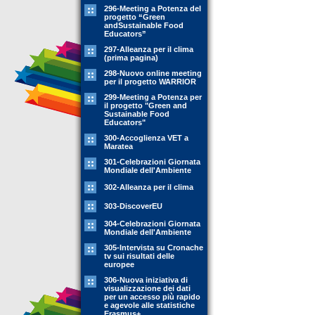
296-Meeting a Potenza del
progetto “Green
andSustainable Food
Educators”
297-Alleanza per il clima
(prima pagina)
298-Nuovo online meeting
per il progetto WARRIOR
299-Meeting a Potenza per
il progetto "Green and
Sustainable Food
Educators"
300-Accoglienza VET a
Maratea
301-Celebrazioni Giornata
Mondiale dell'Ambiente
302-Alleanza per il clima
303-DiscoverEU
304-Celebrazioni Giornata
Mondiale dell'Ambiente
305-Intervista su Cronache
tv sui risultati delle
europee
306-Nuova iniziativa di
visualizzazione dei dati
per un accesso più rapido
e agevole alle statistiche
Erasmus+