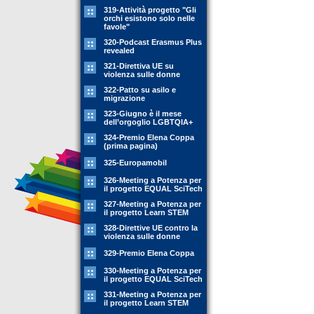
319-Attività progetto "Gli
orchi esistono solo nelle
favole"
320-Podcast Erasmus Plus
revealed
321-Direttiva UE su
violenza sulle donne
322-Patto su asilo e
migrazione
323-Giugno è il mese
dell’orgoglio LGBTQIA+
324-Premio Elena Coppa
(prima pagina)
325-Europamobil
326-Meeting a Potenza per
il progetto EQUAL SciTech
327-Meeting a Potenza per
il progetto Learn STEM
328-Direttive UE contro la
violenza sulle donne
329-Premio Elena Coppa
330-Meeting a Potenza per
il progetto EQUAL SciTech
331-Meeting a Potenza per
il progetto Learn STEM