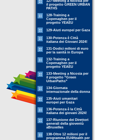
127-Meeting a Nicosia per
il progetto GREEN URBAN
PATHS
128-Training a
Copenaghen per il
progetto YEAEU
129-Aiuti europei per Gaza
130-Potenza è Città
italiana dei Giovani 2024!
131-Dodici milioni di euro
per la sanità in Europa
132-Training a
Copenaghen per il
progetto YEAEU
133-Meeting a Nicosia per
il progetto “Green
UrbanPaths”
134-Giornata
internazionale della donna
135-Aiuti umanitari
europei per Gaza
136-Potenza è la Città
italiana dei giovani 2024!
137-Riunione dei Direttori
generali della gioventù
aBruxelles
138-Oltre 12 milioni per il
programma EU4Health per