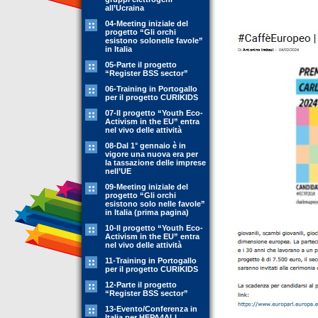
all’Ucraina
04-Meeting iniziale del
progetto “Gli orchi
esistono solonelle favole”
in Italia
05-Parte il progetto
“Register BSS sector”
06-Training in Portogallo
per il progetto CURIKIDS
07-Il progetto “Youth Eco-
Activism in the EU” entra
nel vivo delle attività
08-Dal 1° gennaio è in
vigore una nuova era per
la tassazione delle imprese
nell’UE
09-Meeting iniziale del
progetto “Gli orchi
esistono solo nelle favole”
in Italia (prima pagina)
10-Il progetto “Youth Eco-
Activism in the EU” entra
nel vivo delle attività
11-Training in Portogallo
per il progetto CURIKIDS
12-Parte il progetto
“Register BSS sector”
13-Evento/Conferenza in
Italia per HEPA4ALL