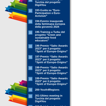
Turchia del progetto
Digi4You
193-Guida su "Euro-
Participation e Euro-
Activism”
194-Evento inaugurale
della Settimana europea
della gioventù 2024
195-Training a Turku del
progetto "Green and
sustainable food
educators"
196-Premio “Salto Awards
2023” per il progetto
“Spirit of Europe-Origins”
197-Premio “Salto Awards
2023” per il progetto
“Spirit of Europe-Origins”
198-Premio “Salto Awards
2023” per il progetto
“Spirit of Europe-Origins”
199-Premio “Salto Awards
2023” per il progetto
“Spirit of Europe-Origins”
200-Youth4Regions
201-Ultimo meeting in
Turchia del progetto
Digi4You