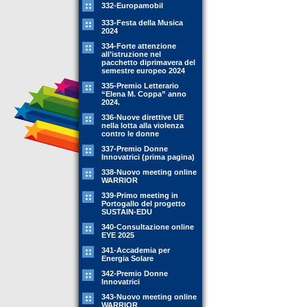
332-Europamobil
333-Festa della Musica
2024
334-Forte attenzione
all’istruzione nel
pacchetto diprimavera del
semestre europeo 2024
335-Premio Letterario
“Elena M. Coppa” anno
2024.
336-Nuove direttive UE
nella lotta alla violenza
contro le donne
337-Premio Donne
Innovatrici (prima pagina)
338-Nuovo meeting online
WARRIOR
339-Primo meeting in
Portogallo del progetto
SUSTAIN-EDU
340-Consultazione online
EYE 2025
341-Accademia per
Energia Solare
342-Premio Donne
Innovatrici
343-Nuovo meeting online
WARRIOR