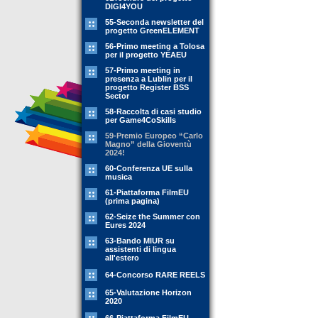
DIGI4YOU
55-Seconda newsletter del
progetto GreenELEMENT
56-Primo meeting a Tolosa
per il progetto YEAEU
57-Primo meeting in
presenza a Lublin per il
progetto Register BSS
Sector
58-Raccolta di casi studio
per Game4CoSkills
59-Premio Europeo “Carlo
Magno” della Gioventù
2024!
60-Conferenza UE sulla
musica
61-Piattaforma FilmEU
(prima pagina)
62-Seize the Summer con
Eures 2024
63-Bando MIUR su
assistenti di lingua
all'estero
64-Concorso RARE REELS
65-Valutazione Horizon
2020