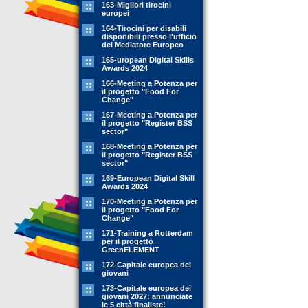
163-Migliori tirocini
europei
164-Tirocini per disabili
disponibili presso l'ufficio
del Mediatore Europeo
165-uropean Digital Skills
Awards 2024
166-Meeting a Potenza per
il progetto "Food For
Change"
167-Meeting a Potenza per
il progetto "Register BSS
sector"
168-Meeting a Potenza per
il progetto "Register BSS
sector"
169-European Digital Skill
Awards 2024
170-Meeting a Potenza per
il progetto "Food For
Change"
171-Training a Rotterdam
per il progetto
GreenELEMENT
172-Capitale europea dei
giovani
173-Capitale europea dei
giovani 2027: annunciate
le 5 città finaliste!