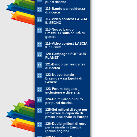
punti ricarica
116-Bando per residenza
di ricerca
117-Video contest LASCIA
IL SEGNO
118-Nuovo bando
Erasmus+ sulla equità di
genere
119-Video contest LASCIA
IL SEGNO
120-Campagna FOR OUR
PLANET
121-Bando per residenza
di ricerca
122-Nuovo bando
Erasmus + su Equità di
Genere
123-Forum belga su
inclusione e diversità
124-Un miliardo di euro
per punti ricarica
125-Sei milioni di euro per
rafforzare le capacità di
protezione civile in Europa
126-Dodici milioni di euro
per la sanità in Europa
(prima pagina)