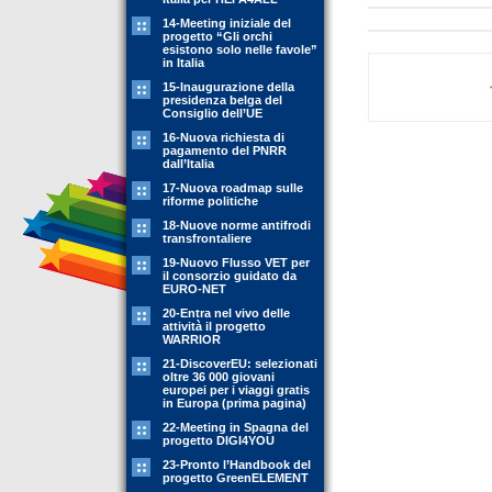
14-Meeting iniziale del
progetto “Gli orchi
esistono solo nelle favole”
in Italia
15-Inaugurazione della
presidenza belga del
Consiglio dell’UE
16-Nuova richiesta di
pagamento del PNRR
dall’Italia
17-Nuova roadmap sulle
riforme politiche
18-Nuove norme antifrodi
transfrontaliere
19-Nuovo Flusso VET per
il consorzio guidato da
EURO-NET
20-Entra nel vivo delle
attività il progetto
WARRIOR
21-DiscoverEU: selezionati
oltre 36 000 giovani
europei per i viaggi gratis
in Europa (prima pagina)
22-Meeting in Spagna del
progetto DIGI4YOU
23-Pronto l’Handbook del
progetto GreenELEMENT