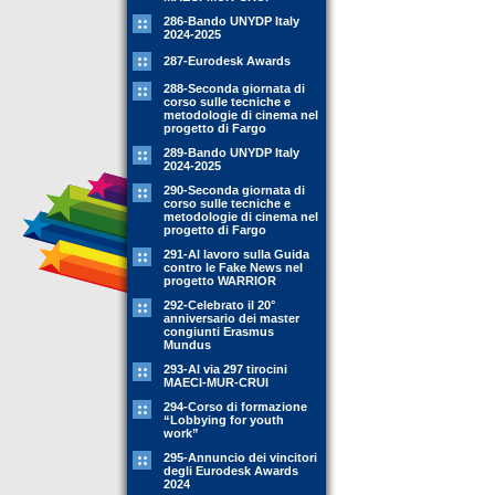
286-Bando UNYDP Italy
2024-2025
287-Eurodesk Awards
288-Seconda giornata di
corso sulle tecniche e
metodologie di cinema nel
progetto di Fargo
289-Bando UNYDP Italy
2024-2025
290-Seconda giornata di
corso sulle tecniche e
metodologie di cinema nel
progetto di Fargo
291-Al lavoro sulla Guida
contro le Fake News nel
progetto WARRIOR
292-Celebrato il 20°
anniversario dei master
congiunti Erasmus
Mundus
293-Al via 297 tirocini
MAECI-MUR-CRUI
294-Corso di formazione
“Lobbying for youth
work”
295-Annuncio dei vincitori
degli Eurodesk Awards
2024