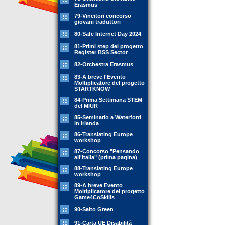
Erasmus
79-Vincitori concorso
giovani traduttori
80-Safe Internet Day 2024
81-Primi step del progetto
Register BSS Sector
82-Orchestra Erasmus
83-A breve l'Evento
Moltiplicatore del progetto
STARTKNOW
84-Prima Settimana STEM
del MIUR
85-Seminario a Waterford
in Irlanda
86-Translating Europe
workshop
87-Concorso "Pensando
all'Italia" (prima pagina)
88-Translating Europe
workshop
89-A breve Evento
Moltiplicatore del progetto
Game4CoSkills
90-Salto Green
91-Carta UE Disabilità