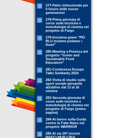
277-Patto istituzionale per
il futuro delle nuove
generazioni
278-Prima giornata di
corso sulle tecniche e
metodologie di cinema nel
progetto di Fargo
279-Iniziativa green "PIÙ
BLU insieme puliamo i
fiumi"
280-Meeting a Potenza del
progetto “Green and
Sustainable Food
Educators”
281-Conferenza Europe
Talks Solidarity 2024
282-Visita di studio sullo
sport sociale giovanile
aDublino dal 13 al 16
ottobre
283-Seconda giornata di
corso sulle tecniche e
metodologie di cinema nel
progetto di Fargo (prima
pagina)
284-Al lavoro sulla Guida
contro le Fake News nel
progetto WARRIOR
285-Al via 297 tirocini
MAECI-MUR-CRUI