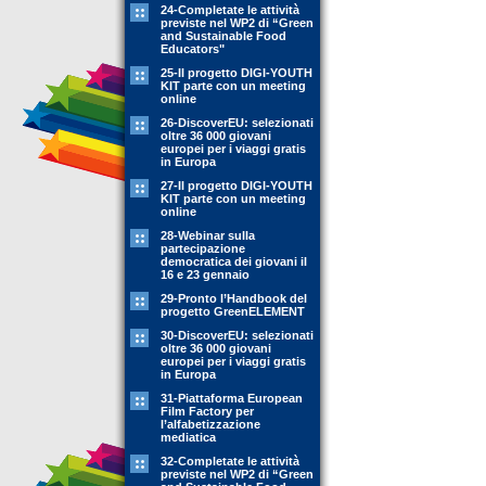
24-Completate le attività
previste nel WP2 di “Green
and Sustainable Food
Educators"
25-Il progetto DIGI-YOUTH
KIT parte con un meeting
online
26-DiscoverEU: selezionati
oltre 36 000 giovani
europei per i viaggi gratis
in Europa
27-Il progetto DIGI-YOUTH
KIT parte con un meeting
online
28-Webinar sulla
partecipazione
democratica dei giovani il
16 e 23 gennaio
29-Pronto l’Handbook del
progetto GreenELEMENT
30-DiscoverEU: selezionati
oltre 36 000 giovani
europei per i viaggi gratis
in Europa
31-Piattaforma European
Film Factory per
l’alfabetizzazione
mediatica
32-Completate le attività
previste nel WP2 di “Green