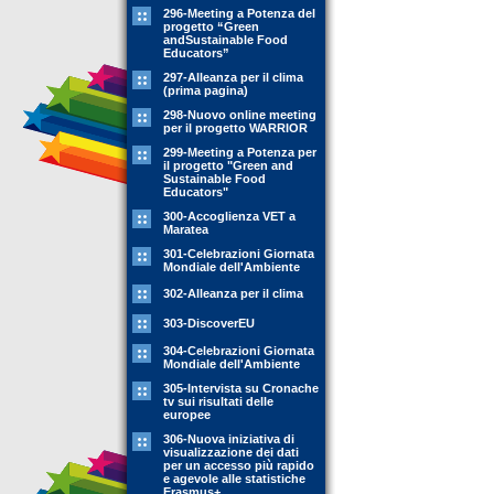
296-Meeting a Potenza del
progetto “Green
andSustainable Food
Educators”
297-Alleanza per il clima
(prima pagina)
298-Nuovo online meeting
per il progetto WARRIOR
299-Meeting a Potenza per
il progetto "Green and
Sustainable Food
Educators"
300-Accoglienza VET a
Maratea
301-Celebrazioni Giornata
Mondiale dell'Ambiente
302-Alleanza per il clima
303-DiscoverEU
304-Celebrazioni Giornata
Mondiale dell'Ambiente
305-Intervista su Cronache
tv sui risultati delle
europee
306-Nuova iniziativa di
visualizzazione dei dati
per un accesso più rapido
e agevole alle statistiche
Erasmus+