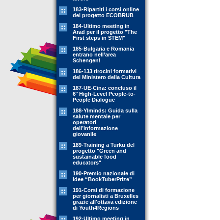
183-Ripartiti i corsi online
del progetto ECOBRUB
184-Ultimo meeting in
Arad per il progetto "The
First steps in STEM"
185-Bulgaria e Romania
entrano nell’area
Schengen!
186-133 tirocini formativi
del Ministero della Cultura
187-UE-Cina: concluso il
6° High-Level People-to-
People Dialogue
188-YIminds: Guida sulla
salute mentale per
operatori
dell’informazione
giovanile
189-Training a Turku del
progetto "Green and
sustainable food
educators"
190-Premio nazionale di
idee “BookTuberPrize”
191-Corsi di formazione
per giornalisti a Bruxelles
grazie all'ottava edizione
di Youth4Regions
192-Ultimo meeting in