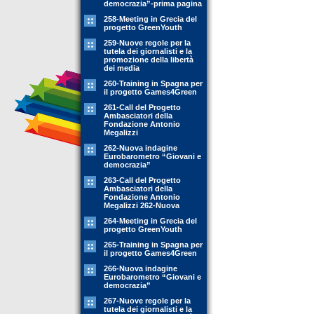
democrazia”-prima pagina
258-Meeting in Grecia del
progetto GreenYouth
259-Nuove regole per la
tutela dei giornalisti e la
promozione della libertà
dei media
260-Training in Spagna per
il progetto Games4Green
261-Call del Progetto
Ambasciatori della
Fondazione Antonio
Megalizzi
262-Nuova indagine
Eurobarometro “Giovani e
democrazia”
263-Call del Progetto
Ambasciatori della
Fondazione Antonio
Megalizzi 262-Nuova
264-Meeting in Grecia del
progetto GreenYouth
265-Training in Spagna per
il progetto Games4Green
266-Nuova indagine
Eurobarometro “Giovani e
democrazia”
267-Nuove regole per la
tutela dei giornalisti e la