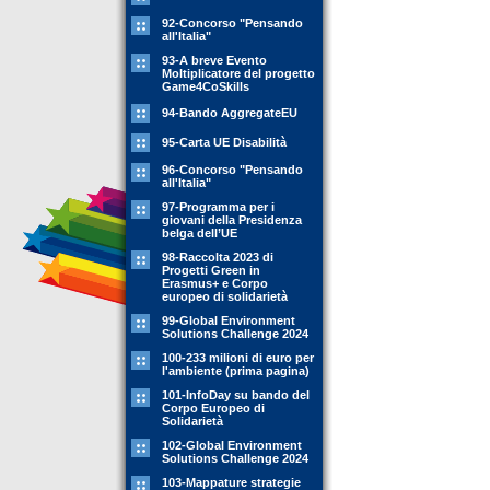
92-Concorso "Pensando
all'Italia"
93-A breve Evento
Moltiplicatore del progetto
Game4CoSkills
94-Bando AggregateEU
95-Carta UE Disabilità
96-Concorso "Pensando
all'Italia"
97-Programma per i
giovani della Presidenza
belga dell’UE
98-Raccolta 2023 di
Progetti Green in
Erasmus+ e Corpo
europeo di solidarietà
99-Global Environment
Solutions Challenge 2024
100-233 milioni di euro per
l'ambiente (prima pagina)
101-InfoDay su bando del
Corpo Europeo di
Solidarietà
102-Global Environment
Solutions Challenge 2024
103-Mappature strategie