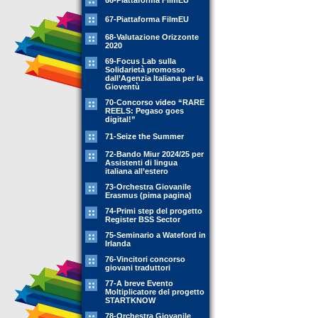
66-Piattaforma FilmEU
67-Piattaforma FilmEU
68-Valutazione Orizzonte
2020
69-Focus Lab sulla
Solidarietà promosso
dall’Agenzia Italiana per la
Gioventù
70-Concorso video “RARE
REELS: Pegaso goes
digital!”
71-Seize the Summer
72-Bando Miur 2024/25 per
Assistenti di lingua
italiana all’estero
73-Orchestra Giovanile
Erasmus (pima pagina)
74-Primi step del progetto
Register BSS Sector
75-Seminario a Wateford in
Irlanda
76-Vincitori concorso
giovani traduttori
77-A breve Evento
Moltiplicatore del progetto
STARTKNOW
78-Orchestra Giovanile