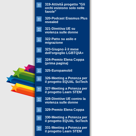
319-Attività progetto "Gli
orchi esistono solo nelle
favole"
320-Podcast Erasmus Plus
revealed
321-Direttiva UE su
violenza sulle donne
322-Patto su asilo e
migrazione
323-Giugno è il mese
dell’orgoglio LGBTQIA+
324-Premio Elena Coppa
(prima pagina)
325-Europamobil
326-Meeting a Potenza per
il progetto EQUAL SciTech
327-Meeting a Potenza per
il progetto Learn STEM
328-Direttive UE contro la
violenza sulle donne
329-Premio Elena Coppa
330-Meeting a Potenza per
il progetto EQUAL SciTech
331-Meeting a Potenza per
il progetto Learn STEM