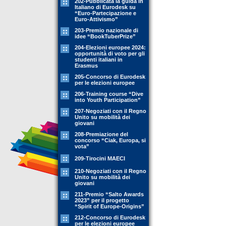
202-Pubblicata la guida in
Italiano di Eurodesk su
“Euro-Partecipazione e
Euro-Attivismo”
203-Premio nazionale di
idee “BookTuberPrize”
204-Elezioni europee 2024:
opportunità di voto per gli
studenti italiani in
Erasmus
205-Concorso di Eurodesk
per le elezioni europee
206-Training course “Dive
into Youth Participation”
207-Negoziati con il Regno
Unito su mobilità dei
giovani
208-Premiazione del
concorso “Ciak, Europa, si
vota”
209-Tirocini MAECI
210-Negoziati con il Regno
Unito su mobilità dei
giovani
211-Premio “Salto Awards
2023” per il progetto
“Spirit of Europe-Origins”
212-Concorso di Eurodesk
per le elezioni europee