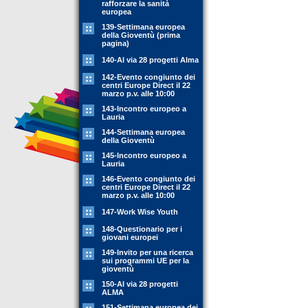
rafforzare la sanità
europea
139-Settimana europea
della Gioventù (prima
pagina)
140-Al via 28 progetti Alma
142-Evento congiunto dei
centri Europe Direct il 22
marzo p.v. alle 10:00
143-Incontro europeo a
Lauria
144-Settimana europea
della Gioventù
145-Incontro europeo a
Lauria
146-Evento congiunto dei
centri Europe Direct il 22
marzo p.v. alle 10:00
147-Work Wise Youth
148-Questionario per i
giovani europei
149-Invito per una ricerca
sui programmi UE per la
gioventù
150-Al via 28 progetti
ALMA
151-Settimana europea dei