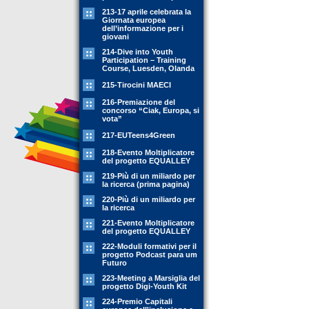
213-17 aprile celebrata la
Giornata europea
dell’informazione per i
giovani
214-Dive into Youth
Participation – Training
Course, Luesden, Olanda
215-Tirocini MAECI
216-Premiazione del
concorso “Ciak, Europa, si
vota”
217-EUTeens4Green
218-Evento Moltiplicatore
del progetto EQUALLEY
219-Più di un miliardo per
la ricerca (prima pagina)
220-Più di un miliardo per
la ricerca
221-Evento Moltiplicatore
del progetto EQUALLEY
222-Moduli formativi per il
progetto Podcast para um
Futuro
223-Meeting a Marsiglia del
progetto Digi-Youth Kit
224-Premio Capitali