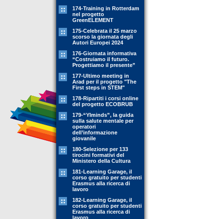
174-Training in Rotterdam
nel progetto
GreenELEMENT
175-Celebrata il 25 marzo
scorso la giornata degli
Autori Europei 2024
176-Giornata informativa
“Costruiamo il futuro.
Progettiamo il presente”
177-Ultimo meeting in
Arad per il progetto "The
First steps in STEM"
178-Ripartiti i corsi online
del progetto ECOBRUB
179-“YIminds”, la guida
sulla salute mentale per
operatori
dell’informazione
giovanile
180-Selezione per 133
tirocini formativi del
Ministero della Cultura
181-Learning Garage, il
corso gratuito per studenti
Erasmus alla ricerca di
lavoro
182-Learning Garage, il
corso gratuito per studenti
Erasmus alla ricerca di
lavoro