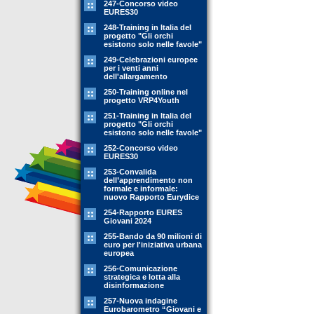
247-Concorso video
EURES30
248-Training in Italia del
progetto "Gli orchi
esistono solo nelle favole"
249-Celebrazioni europee
per i venti anni
dell'allargamento
250-Training online nel
progetto VRP4Youth
251-Training in Italia del
progetto "Gli orchi
esistono solo nelle favole"
252-Concorso video
EURES30
253-Convalida
dell’apprendimento non
formale e informale:
nuovo Rapporto Eurydice
254-Rapporto EURES
Giovani 2024
255-Bando da 90 milioni di
euro per l'iniziativa urbana
europea
256-Comunicazione
strategica e lotta alla
disinformazione
257-Nuova indagine
Eurobarometro “Giovani e