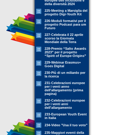
europee dell'inclusione e
della diversità 2024
225-Meeting a Marsiglia del
progetto Digi-Youth Kit
226-Moduli formativi per il
progetto Podcast para um
Futuro
227-Celebrata il 22 aprile
scorso la Giornata
Mondiale della Terra
228-Premio “Salto Awards
2023” per il progetto
“Spirit of Europe-Origins”
229-Webinar Erasmus+
Goes Digital
230-Più di un miliardo per
la ricerca
231-Celebrazioni europee
per i venti anno
dell'allargamento (prima
pagina)
232-Celebrazioni europee
per i venti anni
dell'allargamento
233-European Youth Event
in Italia
234-Video "Usa il tuo voto"
235-Maggiori eventi della