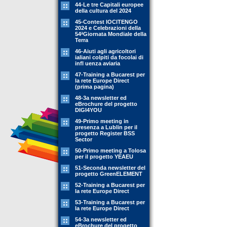
44-Le tre Capitali europee
della cultura del 2024
45-Contest IOCITENGO
2024 e Celebrazioni della
54ªGiornata Mondiale della
Terra
46-Aiuti agli agricoltori
ialiani colpiti da focolai di
infl uenza aviaria
47-Training a Bucarest per
la rete Europe Direct
(prima pagina)
48-3a newsletter ed
eBrochure del progetto
DIGI4YOU
49-Primo meeting in
presenza a Lublin per il
progetto Register BSS
Sector
50-Primo meeting a Tolosa
per il progetto YEAEU
51-Seconda newsletter del
progetto GreenELEMENT
52-Training a Bucarest per
la rete Europe Direct
53-Training a Bucarest per
la rete Europe Direct
54-3a newsletter ed
eBrochure del progetto