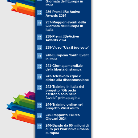
Giornata dell'Europa in
Italia
236-Premi #Be Active
Awards 2024
237-Maggiori eventi della
Giornata dell'Europa in
Italia
238-Premi #BeActive
Awards 2024
239-Video "Usa il tuo voto"
240-European Youth Event
in Italia
241-Giornata mondiale
della libertà di stampa
242-Telelavoro equo e
diritto alla disconnessione
243-Training in Italia del
progetto "Gli orchi
esistono solo nelle
favole"-prima pagina
244-Training online nel
progetto VRP4Youth
245-Rapporto EURES
Giovani 2024
246-Bando da 90 milioni di
euro per l'iniziativa urbana
europea