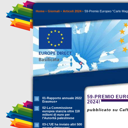
Home
Giornali
Articoli 2024
59-Premio Europeo “Carlo Magn
59-PREMIO EU
01-Rapporto annuale 2022
2024!
Erasmus+
02-La Commissione
pubblicato su Caff
europea stanzia oltre 118
milioni di euro per
l’Autorità palestinese
03-L’UE ha inviato altri 500
gruppi elettrogeni