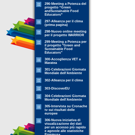
296-Meeting a Potenza del
progetto “Green
andSustainable Food
Educators”
297-Alleanza per il clima
(prima pagina)
298-Nuovo online meeting
per il progetto WARRIOR
299-Meeting a Potenza per
il progetto "Green and
Sustainable Food
Educators"
300-Accoglienza VET a
Maratea
301-Celebrazioni Giornata
Mondiale dell'Ambiente
302-Alleanza per il clima
303-DiscoverEU
304-Celebrazioni Giornata
Mondiale dell'Ambiente
305-Intervista su Cronache
tv sui risultati delle
europee
306-Nuova iniziativa di
visualizzazione dei dati
per un accesso più rapido
e agevole alle statistiche
Erasmus+