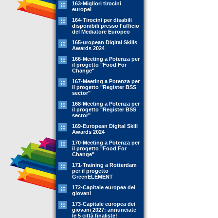
163-Migliori tirocini
europei
164-Tirocini per disabili
disponibili presso l'ufficio
del Mediatore Europeo
165-uropean Digital Skills
Awards 2024
166-Meeting a Potenza per
il progetto "Food For
Change"
167-Meeting a Potenza per
il progetto "Register BSS
sector"
168-Meeting a Potenza per
il progetto "Register BSS
sector"
169-European Digital Skill
Awards 2024
170-Meeting a Potenza per
il progetto "Food For
Change"
171-Training a Rotterdam
per il progetto
GreenELEMENT
172-Capitale europea dei
giovani
173-Capitale europea dei
giovani 2027: annunciate
le 5 città finaliste!