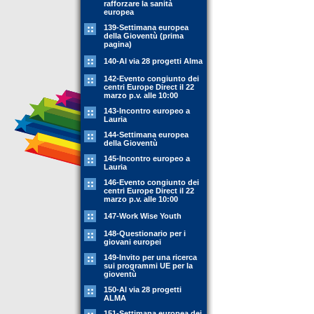
rafforzare la sanità
europea
139-Settimana europea
della Gioventù (prima
pagina)
140-Al via 28 progetti Alma
142-Evento congiunto dei
centri Europe Direct il 22
marzo p.v. alle 10:00
143-Incontro europeo a
Lauria
144-Settimana europea
della Gioventù
145-Incontro europeo a
Lauria
146-Evento congiunto dei
centri Europe Direct il 22
marzo p.v. alle 10:00
147-Work Wise Youth
148-Questionario per i
giovani europei
149-Invito per una ricerca
sui programmi UE per la
gioventù
150-Al via 28 progetti
ALMA
151-Settimana europea dei