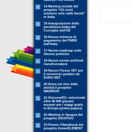
14-Meeting iniziale del
progetto “Gli orchi
esistono solo nelle favole”
in Italia
15-Inaugurazione della
presidenza belga del
Consiglio dell’UE
16-Nuova richiesta di
pagamento del PNRR
dall’Italia
17-Nuova roadmap sulle
riforme politiche
18-Nuove norme antifrodi
transfrontaliere
19-Nuovo Flusso VET per
il consorzio guidato da
EURO-NET
20-Entra nel vivo delle
attività il progetto
WARRIOR
21-DiscoverEU: selezionati
oltre 36 000 giovani
europei per i viaggi gratis
in Europa (prima pagina)
22-Meeting in Spagna del
progetto DIGI4YOU
23-Pronto l’Handbook del
progetto GreenELEMENT