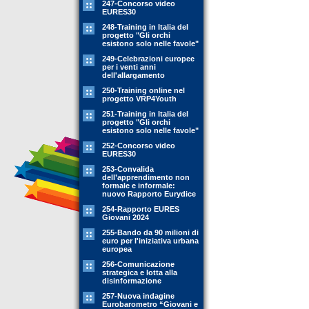
247-Concorso video
EURES30
248-Training in Italia del
progetto "Gli orchi
esistono solo nelle favole"
249-Celebrazioni europee
per i venti anni
dell'allargamento
250-Training online nel
progetto VRP4Youth
251-Training in Italia del
progetto "Gli orchi
esistono solo nelle favole"
252-Concorso video
EURES30
253-Convalida
dell’apprendimento non
formale e informale:
nuovo Rapporto Eurydice
254-Rapporto EURES
Giovani 2024
255-Bando da 90 milioni di
euro per l'iniziativa urbana
europea
256-Comunicazione
strategica e lotta alla
disinformazione
257-Nuova indagine
Eurobarometro “Giovani e