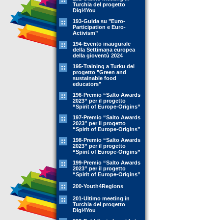
Turchia del progetto
Digi4You
193-Guida su "Euro-
Participation e Euro-
Activism”
194-Evento inaugurale
della Settimana europea
della gioventù 2024
195-Training a Turku del
progetto "Green and
sustainable food
educators"
196-Premio “Salto Awards
2023” per il progetto
“Spirit of Europe-Origins”
197-Premio “Salto Awards
2023” per il progetto
“Spirit of Europe-Origins”
198-Premio “Salto Awards
2023” per il progetto
“Spirit of Europe-Origins”
199-Premio “Salto Awards
2023” per il progetto
“Spirit of Europe-Origins”
200-Youth4Regions
201-Ultimo meeting in
Turchia del progetto
Digi4You