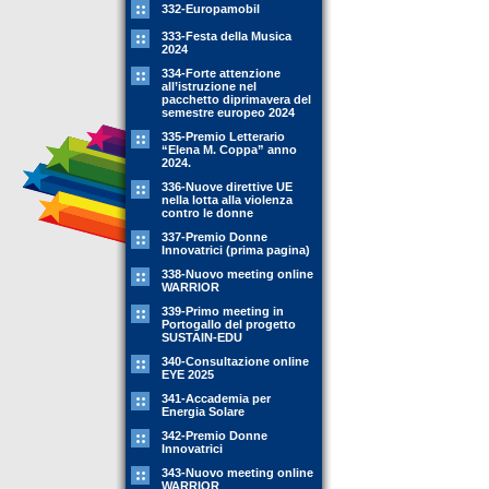
332-Europamobil
333-Festa della Musica
2024
334-Forte attenzione
all’istruzione nel
pacchetto diprimavera del
semestre europeo 2024
335-Premio Letterario
“Elena M. Coppa” anno
2024.
336-Nuove direttive UE
nella lotta alla violenza
contro le donne
337-Premio Donne
Innovatrici (prima pagina)
338-Nuovo meeting online
WARRIOR
339-Primo meeting in
Portogallo del progetto
SUSTAIN-EDU
340-Consultazione online
EYE 2025
341-Accademia per
Energia Solare
342-Premio Donne
Innovatrici
343-Nuovo meeting online
WARRIOR