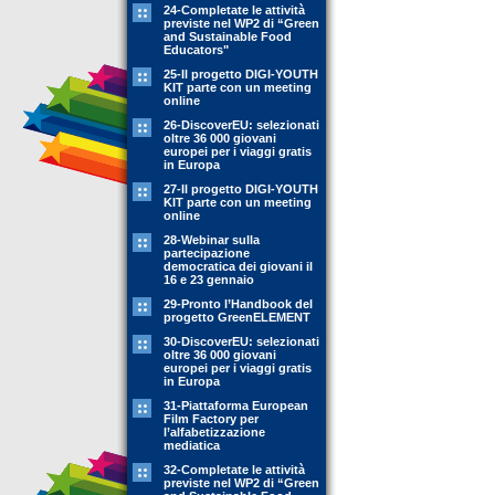
24-Completate le attività
previste nel WP2 di “Green
and Sustainable Food
Educators"
25-Il progetto DIGI-YOUTH
KIT parte con un meeting
online
26-DiscoverEU: selezionati
oltre 36 000 giovani
europei per i viaggi gratis
in Europa
27-Il progetto DIGI-YOUTH
KIT parte con un meeting
online
28-Webinar sulla
partecipazione
democratica dei giovani il
16 e 23 gennaio
29-Pronto l’Handbook del
progetto GreenELEMENT
30-DiscoverEU: selezionati
oltre 36 000 giovani
europei per i viaggi gratis
in Europa
31-Piattaforma European
Film Factory per
l’alfabetizzazione
mediatica
32-Completate le attività
previste nel WP2 di “Green