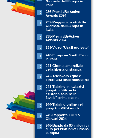
Giornata dell'Europa in
Italia
236-Premi #Be Active
Awards 2024
237-Maggiori eventi della
Giornata dell'Europa in
Italia
238-Premi #BeActive
Awards 2024
239-Video "Usa il tuo voto"
240-European Youth Event
in Italia
241-Giornata mondiale
della libertà di stampa
242-Telelavoro equo e
diritto alla disconnessione
243-Training in Italia del
progetto "Gli orchi
esistono solo nelle
favole"-prima pagina
244-Training online nel
progetto VRP4Youth
245-Rapporto EURES
Giovani 2024
246-Bando da 90 milioni di
euro per l'iniziativa urbana
europea