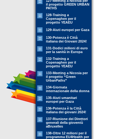
127-Meeting a Nicosia per
il progetto GREEN URBAN
PATHS
128-Training a
Copenaghen per il
progetto YEAEU
129-Aiuti europei per Gaza
130-Potenza è Città
italiana dei Giovani 2024!
131-Dodici milioni di euro
per la sanità in Europa
132-Training a
Copenaghen per il
progetto YEAEU
133-Meeting a Nicosia per
il progetto “Green
UrbanPaths”
134-Giornata
internazionale della donna
135-Aiuti umanitari
europei per Gaza
136-Potenza è la Città
italiana dei giovani 2024!
137-Riunione dei Direttori
generali della gioventù
aBruxelles
138-Oltre 12 milioni per il
programma EU4Health per