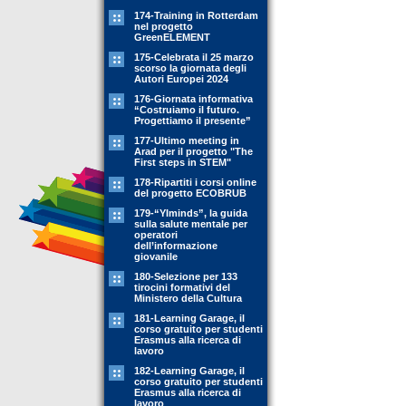
174-Training in Rotterdam
nel progetto
GreenELEMENT
175-Celebrata il 25 marzo
scorso la giornata degli
Autori Europei 2024
176-Giornata informativa
“Costruiamo il futuro.
Progettiamo il presente”
177-Ultimo meeting in
Arad per il progetto "The
First steps in STEM"
178-Ripartiti i corsi online
del progetto ECOBRUB
179-“YIminds”, la guida
sulla salute mentale per
operatori
dell’informazione
giovanile
180-Selezione per 133
tirocini formativi del
Ministero della Cultura
181-Learning Garage, il
corso gratuito per studenti
Erasmus alla ricerca di
lavoro
182-Learning Garage, il
corso gratuito per studenti
Erasmus alla ricerca di
lavoro