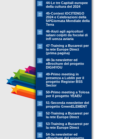
44-Le tre Capitali europee
della cultura del 2024
45-Contest IOCITENGO
2024 e Celebrazioni della
54ªGiornata Mondiale della
Terra
46-Aiuti agli agricoltori
ialiani colpiti da focolai di
infl uenza aviaria
47-Training a Bucarest per
la rete Europe Direct
(prima pagina)
48-3a newsletter ed
eBrochure del progetto
DIGI4YOU
49-Primo meeting in
presenza a Lublin per il
progetto Register BSS
Sector
50-Primo meeting a Tolosa
per il progetto YEAEU
51-Seconda newsletter del
progetto GreenELEMENT
52-Training a Bucarest per
la rete Europe Direct
53-Training a Bucarest per
la rete Europe Direct
54-3a newsletter ed
eBrochure del progetto