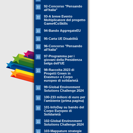
92-Concorso "Pensando
all'Italia"
93-A breve Evento
Moltiplicatore del progetto
Game4CoSkills
94-Bando AggregateEU
95-Carta UE Disabilità
96-Concorso "Pensando
all'Italia"
97-Programma per i
giovani della Presidenza
belga dell’UE
98-Raccolta 2023 di
Progetti Green in
Erasmus+ e Corpo
europeo di solidarietà
99-Global Environment
Solutions Challenge 2024
100-233 milioni di euro per
l'ambiente (prima pagina)
101-InfoDay su bando del
Corpo Europeo di
Solidarietà
102-Global Environment
Solutions Challenge 2024
103-Mappature strategie