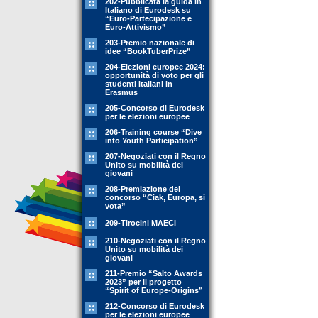
202-Pubblicata la guida in
Italiano di Eurodesk su
“Euro-Partecipazione e
Euro-Attivismo”
203-Premio nazionale di
idee “BookTuberPrize”
204-Elezioni europee 2024:
opportunità di voto per gli
studenti italiani in
Erasmus
205-Concorso di Eurodesk
per le elezioni europee
206-Training course “Dive
into Youth Participation”
207-Negoziati con il Regno
Unito su mobilità dei
giovani
208-Premiazione del
concorso “Ciak, Europa, si
vota”
209-Tirocini MAECI
210-Negoziati con il Regno
Unito su mobilità dei
giovani
211-Premio “Salto Awards
2023” per il progetto
“Spirit of Europe-Origins”
212-Concorso di Eurodesk
per le elezioni europee