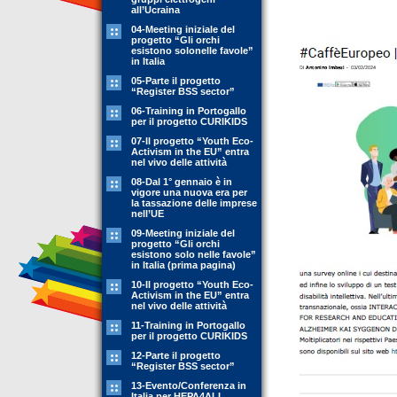
all’Ucraina
04-Meeting iniziale del
progetto “Gli orchi
esistono solonelle favole”
in Italia
05-Parte il progetto
“Register BSS sector”
06-Training in Portogallo
per il progetto CURIKIDS
07-Il progetto “Youth Eco-
Activism in the EU” entra
nel vivo delle attività
08-Dal 1° gennaio è in
vigore una nuova era per
la tassazione delle imprese
nell’UE
09-Meeting iniziale del
progetto “Gli orchi
esistono solo nelle favole”
in Italia (prima pagina)
10-Il progetto “Youth Eco-
Activism in the EU” entra
nel vivo delle attività
11-Training in Portogallo
per il progetto CURIKIDS
12-Parte il progetto
“Register BSS sector”
13-Evento/Conferenza in
Italia per HEPA4ALL