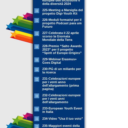
europee dell'inclusione e
della diversità 2024
225-Meeting a Marsiglia del
progetto Digi-Youth Kit
226-Moduli formativi per il
progetto Podcast para um
Futuro
227-Celebrata il 22 aprile
scorso la Giornata
Mondiale della Terra
228-Premio “Salto Awards
2023” per il progetto
“Spirit of Europe-Origins”
229-Webinar Erasmus+
Goes Digital
230-Più di un miliardo per
la ricerca
231-Celebrazioni europee
per i venti anno
dell'allargamento (prima
pagina)
232-Celebrazioni europee
per i venti anni
dell'allargamento
233-European Youth Event
in Italia
234-Video "Usa il tuo voto"
235-Maggiori eventi della