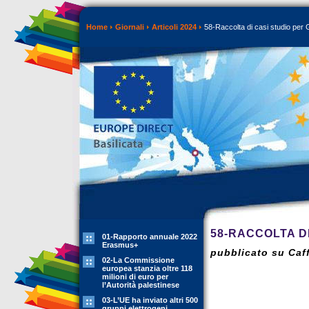
Home
Giornali
Articoli 2024
58-Raccolta di casi studio per
58-RACCOLTA D
01-Rapporto annuale 2022
Erasmus+
pubblicato su Caff
02-La Commissione
europea stanzia oltre 118
milioni di euro per
l’Autorità palestinese
03-L’UE ha inviato altri 500
gruppi elettrogeni