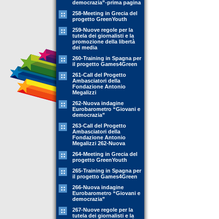
democrazia”-prima pagina
258-Meeting in Grecia del
progetto GreenYouth
259-Nuove regole per la
tutela dei giornalisti e la
promozione della libertà
dei media
260-Training in Spagna per
il progetto Games4Green
261-Call del Progetto
Ambasciatori della
Fondazione Antonio
Megalizzi
262-Nuova indagine
Eurobarometro “Giovani e
democrazia”
263-Call del Progetto
Ambasciatori della
Fondazione Antonio
Megalizzi 262-Nuova
264-Meeting in Grecia del
progetto GreenYouth
265-Training in Spagna per
il progetto Games4Green
266-Nuova indagine
Eurobarometro “Giovani e
democrazia”
267-Nuove regole per la
tutela dei giornalisti e la