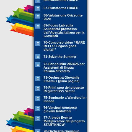
66-Piattaforma FilmEU
67-Piattaforma FilmEU
68-Valutazione Orizzonte
2020
69-Focus Lab sulla
Solidarietà promosso
dall’Agenzia Italiana per la
Gioventù
70-Concorso video “RARE
REELS: Pegaso goes
digital!”
71-Seize the Summer
72-Bando Miur 2024/25 per
Assistenti di lingua
italiana all’estero
73-Orchestra Giovanile
Erasmus (pima pagina)
74-Primi step del progetto
Register BSS Sector
75-Seminario a Wateford in
Irlanda
76-Vincitori concorso
giovani traduttori
77-A breve Evento
Moltiplicatore del progetto
STARTKNOW
78-Orchestra Giovanile