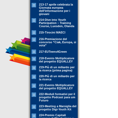
213-17 aprile celebrata la
Giornata europea
dell’informazione per i
giovani
214-Dive into Youth
Participation – Training
Course, Luesden, Olanda
215-Tirocini MAECI
216-Premiazione del
concorso “Ciak, Europa, si
vota”
217-EUTeens4Green
218-Evento Moltiplicatore
del progetto EQUALLEY
219-Più di un miliardo per
la ricerca (prima pagina)
220-Più di un miliardo per
la ricerca
221-Evento Moltiplicatore
del progetto EQUALLEY
222-Moduli formativi per il
progetto Podcast para um
Futuro
223-Meeting a Marsiglia del
progetto Digi-Youth Kit
224-Premio Capitali