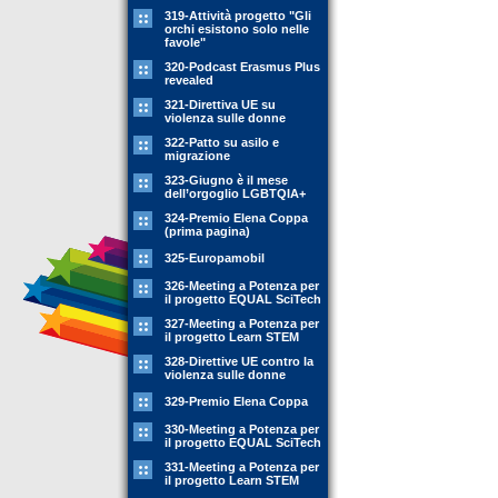
319-Attività progetto "Gli
orchi esistono solo nelle
favole"
320-Podcast Erasmus Plus
revealed
321-Direttiva UE su
violenza sulle donne
322-Patto su asilo e
migrazione
323-Giugno è il mese
dell’orgoglio LGBTQIA+
324-Premio Elena Coppa
(prima pagina)
325-Europamobil
326-Meeting a Potenza per
il progetto EQUAL SciTech
327-Meeting a Potenza per
il progetto Learn STEM
328-Direttive UE contro la
violenza sulle donne
329-Premio Elena Coppa
330-Meeting a Potenza per
il progetto EQUAL SciTech
331-Meeting a Potenza per
il progetto Learn STEM