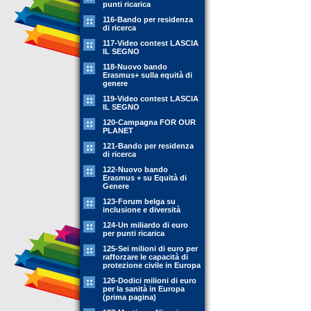
punti ricarica
116-Bando per residenza
di ricerca
117-Video contest LASCIA
IL SEGNO
118-Nuovo bando
Erasmus+ sulla equità di
genere
119-Video contest LASCIA
IL SEGNO
120-Campagna FOR OUR
PLANET
121-Bando per residenza
di ricerca
122-Nuovo bando
Erasmus + su Equità di
Genere
123-Forum belga su
inclusione e diversità
124-Un miliardo di euro
per punti ricarica
125-Sei milioni di euro per
rafforzare le capacità di
protezione civile in Europa
126-Dodici milioni di euro
per la sanità in Europa
(prima pagina)