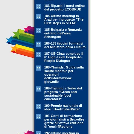
183-Ripartiti i corsi online
del progetto ECOBRUB
184-Ultimo meeting in
Arad per il progetto "The
First steps in STEM"
185-Bulgaria e Romania
entrano nell’area
Schengen!
186-133 tirocini formativi
del Ministero della Cultura
187-UE-Cina: concluso il
6° High-Level People-to-
People Dialogue
188-YIminds: Guida sulla
salute mentale per
operatori
dell’informazione
giovanile
189-Training a Turku del
progetto "Green and
sustainable food
educators"
190-Premio nazionale di
idee “BookTuberPrize”
191-Corsi di formazione
per giornalisti a Bruxelles
grazie all'ottava edizione
di Youth4Regions
192-Ultimo meeting in