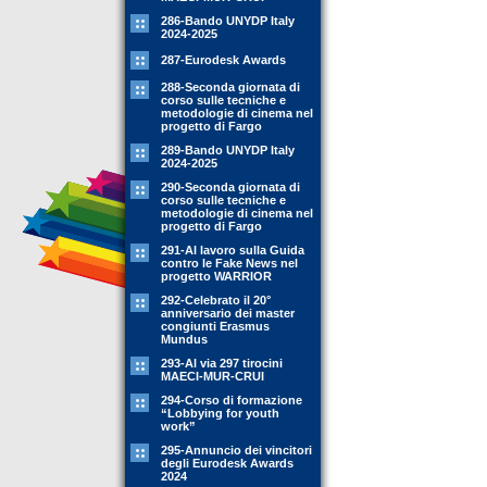
286-Bando UNYDP Italy
2024-2025
287-Eurodesk Awards
288-Seconda giornata di
corso sulle tecniche e
metodologie di cinema nel
progetto di Fargo
289-Bando UNYDP Italy
2024-2025
290-Seconda giornata di
corso sulle tecniche e
metodologie di cinema nel
progetto di Fargo
291-Al lavoro sulla Guida
contro le Fake News nel
progetto WARRIOR
292-Celebrato il 20°
anniversario dei master
congiunti Erasmus
Mundus
293-Al via 297 tirocini
MAECI-MUR-CRUI
294-Corso di formazione
“Lobbying for youth
work”
295-Annuncio dei vincitori
degli Eurodesk Awards
2024