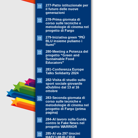
277-Patto istituzionale per
il futuro delle nuove
generazioni
278-Prima giornata di
corso sulle tecniche e
metodologie di cinema nel
progetto di Fargo
279-Iniziativa green "PIÙ
BLU insieme puliamo i
fiumi"
280-Meeting a Potenza del
progetto “Green and
Sustainable Food
Educators”
281-Conferenza Europe
Talks Solidarity 2024
282-Visita di studio sullo
sport sociale giovanile
aDublino dal 13 al 16
ottobre
283-Seconda giornata di
corso sulle tecniche e
metodologie di cinema nel
progetto di Fargo (prima
pagina)
284-Al lavoro sulla Guida
contro le Fake News nel
progetto WARRIOR
285-Al via 297 tirocini
MAECI-MUR-CRUI