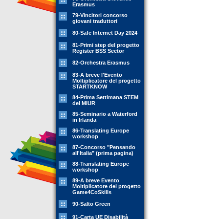
Erasmus
79-Vincitori concorso
giovani traduttori
80-Safe Internet Day 2024
81-Primi step del progetto
Register BSS Sector
82-Orchestra Erasmus
83-A breve l'Evento
Moltiplicatore del progetto
STARTKNOW
84-Prima Settimana STEM
del MIUR
85-Seminario a Waterford
in Irlanda
86-Translating Europe
workshop
87-Concorso "Pensando
all'Italia" (prima pagina)
88-Translating Europe
workshop
89-A breve Evento
Moltiplicatore del progetto
Game4CoSkills
90-Salto Green
91-Carta UE Disabilità