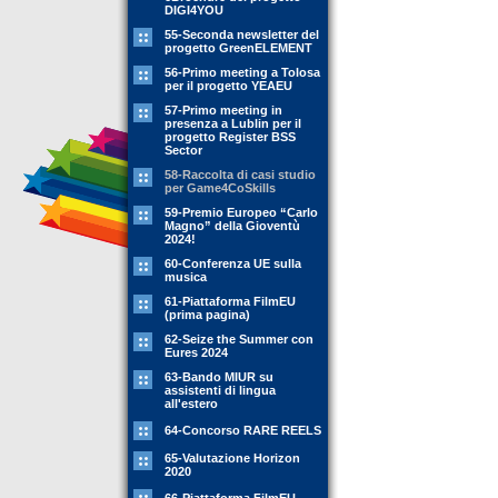
DIGI4YOU
55-Seconda newsletter del
progetto GreenELEMENT
56-Primo meeting a Tolosa
per il progetto YEAEU
57-Primo meeting in
presenza a Lublin per il
progetto Register BSS
Sector
58-Raccolta di casi studio
per Game4CoSkills
59-Premio Europeo “Carlo
Magno” della Gioventù
2024!
60-Conferenza UE sulla
musica
61-Piattaforma FilmEU
(prima pagina)
62-Seize the Summer con
Eures 2024
63-Bando MIUR su
assistenti di lingua
all'estero
64-Concorso RARE REELS
65-Valutazione Horizon
2020