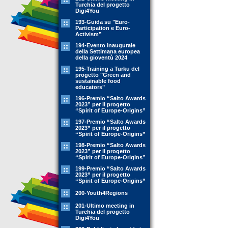
Turchia del progetto
Digi4You
193-Guida su "Euro-
Participation e Euro-
Activism”
194-Evento inaugurale
della Settimana europea
della gioventù 2024
195-Training a Turku del
progetto "Green and
sustainable food
educators"
196-Premio “Salto Awards
2023” per il progetto
“Spirit of Europe-Origins”
197-Premio “Salto Awards
2023” per il progetto
“Spirit of Europe-Origins”
198-Premio “Salto Awards
2023” per il progetto
“Spirit of Europe-Origins”
199-Premio “Salto Awards
2023” per il progetto
“Spirit of Europe-Origins”
200-Youth4Regions
201-Ultimo meeting in
Turchia del progetto
Digi4You