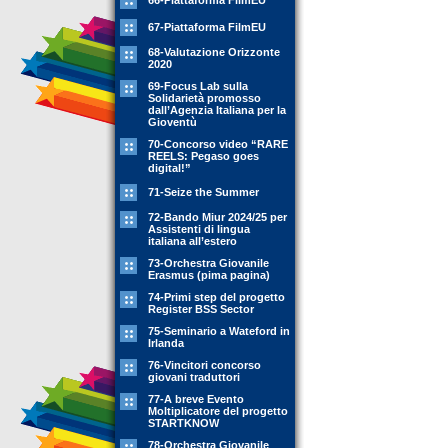
66-Piattaforma FilmEU
67-Piattaforma FilmEU
68-Valutazione Orizzonte
2020
69-Focus Lab sulla
Solidarietà promosso
dall’Agenzia Italiana per la
Gioventù
70-Concorso video “RARE
REELS: Pegaso goes
digital!”
71-Seize the Summer
72-Bando Miur 2024/25 per
Assistenti di lingua
italiana all’estero
73-Orchestra Giovanile
Erasmus (pima pagina)
74-Primi step del progetto
Register BSS Sector
75-Seminario a Wateford in
Irlanda
76-Vincitori concorso
giovani traduttori
77-A breve Evento
Moltiplicatore del progetto
STARTKNOW
78-Orchestra Giovanile