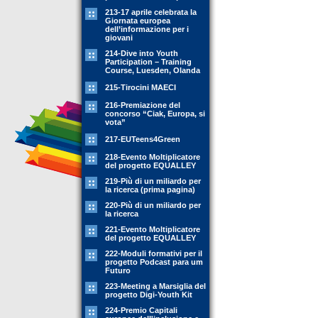
213-17 aprile celebrata la
Giornata europea
dell’informazione per i
giovani
214-Dive into Youth
Participation – Training
Course, Luesden, Olanda
215-Tirocini MAECI
216-Premiazione del
concorso “Ciak, Europa, si
vota”
217-EUTeens4Green
218-Evento Moltiplicatore
del progetto EQUALLEY
219-Più di un miliardo per
la ricerca (prima pagina)
220-Più di un miliardo per
la ricerca
221-Evento Moltiplicatore
del progetto EQUALLEY
222-Moduli formativi per il
progetto Podcast para um
Futuro
223-Meeting a Marsiglia del
progetto Digi-Youth Kit
224-Premio Capitali