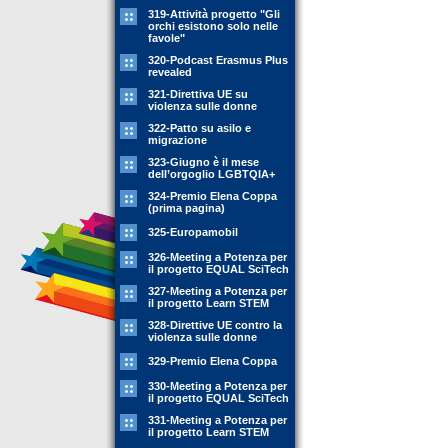
319-Attività progetto "Gli
orchi esistono solo nelle
favole"
320-Podcast Erasmus Plus
revealed
321-Direttiva UE su
violenza sulle donne
322-Patto su asilo e
migrazione
323-Giugno è il mese
dell’orgoglio LGBTQIA+
324-Premio Elena Coppa
(prima pagina)
325-Europamobil
326-Meeting a Potenza per
il progetto EQUAL SciTech
327-Meeting a Potenza per
il progetto Learn STEM
328-Direttive UE contro la
violenza sulle donne
329-Premio Elena Coppa
330-Meeting a Potenza per
il progetto EQUAL SciTech
331-Meeting a Potenza per
il progetto Learn STEM