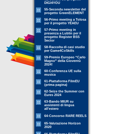
DIGI4YOU
55-Seconda newsletter del
progetto GreenELEMENT
56-Primo meeting a Tolosa
per il progetto YEAEU
57-Primo meeting in
presenza a Lublin per il
progetto Register BSS
Sector
58-Raccolta di casi studio
per Game4CoSkills
59-Premio Europeo “Carlo
Magno” della Gioventù
2024!
60-Conferenza UE sulla
musica
61-Piattaforma FilmEU
(prima pagina)
62-Seize the Summer con
Eures 2024
63-Bando MIUR su
assistenti di lingua
all'estero
64-Concorso RARE REELS
65-Valutazione Horizon
2020