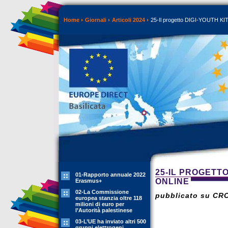
Home
Giornali
Articoli 2024
25-Il progetto DIGI-YOUTH KIT 
25-IL PROGETT
01-Rapporto annuale 2022
ONLINE
Erasmus+
02-La Commissione
pubblicato su CR
europea stanzia oltre 118
milioni di euro per
l’Autorità palestinese
03-L’UE ha inviato altri 500
gruppi elettrogeni