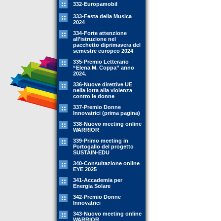
332-Europamobil
333-Festa della Musica
2024
334-Forte attenzione
all’istruzione nel
pacchetto diprimavera del
semestre europeo 2024
335-Premio Letterario
“Elena M. Coppa” anno
2024.
336-Nuove direttive UE
nella lotta alla violenza
contro le donne
337-Premio Donne
Innovatrici (prima pagina)
338-Nuovo meeting online
WARRIOR
339-Primo meeting in
Portogallo del progetto
SUSTAIN-EDU
340-Consultazione online
EYE 2025
341-Accademia per
Energia Solare
342-Premio Donne
Innovatrici
343-Nuovo meeting online
WARRIOR