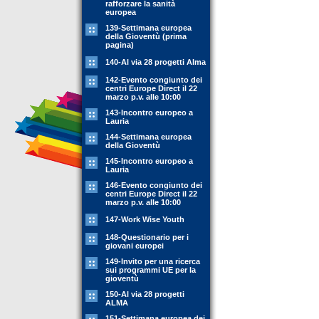
rafforzare la sanità
europea
139-Settimana europea
della Gioventù (prima
pagina)
140-Al via 28 progetti Alma
142-Evento congiunto dei
centri Europe Direct il 22
marzo p.v. alle 10:00
143-Incontro europeo a
Lauria
144-Settimana europea
della Gioventù
145-Incontro europeo a
Lauria
146-Evento congiunto dei
centri Europe Direct il 22
marzo p.v. alle 10:00
147-Work Wise Youth
148-Questionario per i
giovani europei
149-Invito per una ricerca
sui programmi UE per la
gioventù
150-Al via 28 progetti
ALMA
151-Settimana europea dei