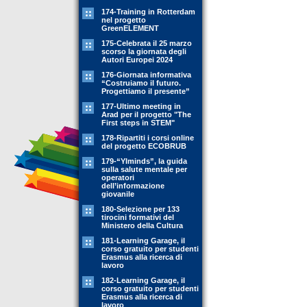
174-Training in Rotterdam
nel progetto
GreenELEMENT
175-Celebrata il 25 marzo
scorso la giornata degli
Autori Europei 2024
176-Giornata informativa
“Costruiamo il futuro.
Progettiamo il presente”
177-Ultimo meeting in
Arad per il progetto "The
First steps in STEM"
178-Ripartiti i corsi online
del progetto ECOBRUB
179-“YIminds”, la guida
sulla salute mentale per
operatori
dell’informazione
giovanile
180-Selezione per 133
tirocini formativi del
Ministero della Cultura
181-Learning Garage, il
corso gratuito per studenti
Erasmus alla ricerca di
lavoro
182-Learning Garage, il
corso gratuito per studenti
Erasmus alla ricerca di
lavoro