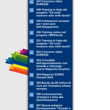
247-Concorso video
EURES30
248-Training in Italia del
progetto "Gli orchi
esistono solo nelle favole"
249-Celebrazioni europee
per i venti anni
dell'allargamento
250-Training online nel
progetto VRP4Youth
251-Training in Italia del
progetto "Gli orchi
esistono solo nelle favole"
252-Concorso video
EURES30
253-Convalida
dell’apprendimento non
formale e informale:
nuovo Rapporto Eurydice
254-Rapporto EURES
Giovani 2024
255-Bando da 90 milioni di
euro per l'iniziativa urbana
europea
256-Comunicazione
strategica e lotta alla
disinformazione
257-Nuova indagine
Eurobarometro “Giovani e