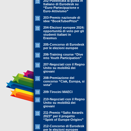
202-Pubblicata la guida in
Italiano di Eurodesk su
“Euro-Partecipazione e
Euro-Attivismo”
203-Premio nazionale di
idee “BookTuberPrize”
204-Elezioni europee 2024:
opportunità di voto per gli
studenti italiani in
Erasmus
205-Concorso di Eurodesk
per le elezioni europee
206-Training course “Dive
into Youth Participation”
207-Negoziati con il Regno
Unito su mobilità dei
giovani
208-Premiazione del
concorso “Ciak, Europa, si
vota”
209-Tirocini MAECI
210-Negoziati con il Regno
Unito su mobilità dei
giovani
211-Premio “Salto Awards
2023” per il progetto
“Spirit of Europe-Origins”
212-Concorso di Eurodesk
per le elezioni europee