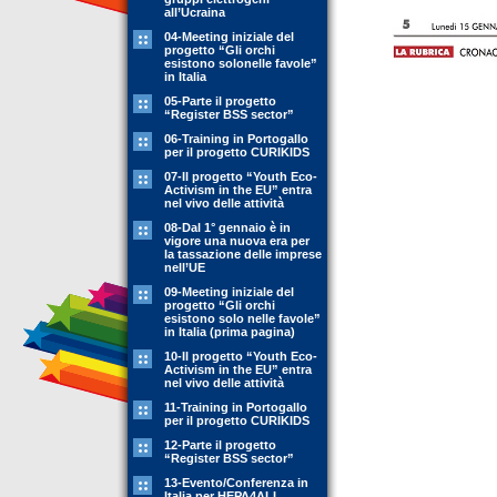
all’Ucraina
04-Meeting iniziale del
progetto “Gli orchi
esistono solonelle favole”
in Italia
05-Parte il progetto
“Register BSS sector”
06-Training in Portogallo
per il progetto CURIKIDS
07-Il progetto “Youth Eco-
Activism in the EU” entra
nel vivo delle attività
08-Dal 1° gennaio è in
vigore una nuova era per
la tassazione delle imprese
nell’UE
09-Meeting iniziale del
progetto “Gli orchi
esistono solo nelle favole”
in Italia (prima pagina)
10-Il progetto “Youth Eco-
Activism in the EU” entra
nel vivo delle attività
11-Training in Portogallo
per il progetto CURIKIDS
12-Parte il progetto
“Register BSS sector”
13-Evento/Conferenza in
Italia per HEPA4ALL