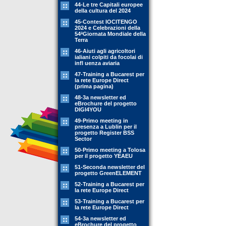
44-Le tre Capitali europee
della cultura del 2024
45-Contest IOCITENGO
2024 e Celebrazioni della
54ªGiornata Mondiale della
Terra
46-Aiuti agli agricoltori
ialiani colpiti da focolai di
infl uenza aviaria
47-Training a Bucarest per
la rete Europe Direct
(prima pagina)
48-3a newsletter ed
eBrochure del progetto
DIGI4YOU
49-Primo meeting in
presenza a Lublin per il
progetto Register BSS
Sector
50-Primo meeting a Tolosa
per il progetto YEAEU
51-Seconda newsletter del
progetto GreenELEMENT
52-Training a Bucarest per
la rete Europe Direct
53-Training a Bucarest per
la rete Europe Direct
54-3a newsletter ed
eBrochure del progetto