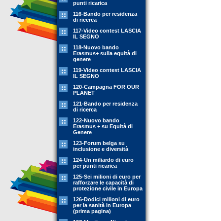
punti ricarica
116-Bando per residenza
di ricerca
117-Video contest LASCIA
IL SEGNO
118-Nuovo bando
Erasmus+ sulla equità di
genere
119-Video contest LASCIA
IL SEGNO
120-Campagna FOR OUR
PLANET
121-Bando per residenza
di ricerca
122-Nuovo bando
Erasmus + su Equità di
Genere
123-Forum belga su
inclusione e diversità
124-Un miliardo di euro
per punti ricarica
125-Sei milioni di euro per
rafforzare le capacità di
protezione civile in Europa
126-Dodici milioni di euro
per la sanità in Europa
(prima pagina)