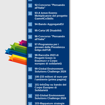
92-Concorso "Pensando
all'Italia"
93-A breve Evento
Moltiplicatore del progetto
Game4CoSkills
94-Bando AggregateEU
95-Carta UE Disabilità
96-Concorso "Pensando
all'Italia"
97-Programma per i
giovani della Presidenza
belga dell’UE
98-Raccolta 2023 di
Progetti Green in
Erasmus+ e Corpo
europeo di solidarietà
99-Global Environment
Solutions Challenge 2024
100-233 milioni di euro per
l'ambiente (prima pagina)
101-InfoDay su bando del
Corpo Europeo di
Solidarietà
102-Global Environment
Solutions Challenge 2024
103-Mappature strategie