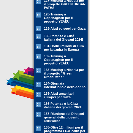
127-Meeting a Nicosia per
il progetto GREEN URBAN
PATHS
128-Training a
Copenaghen per il
progetto YEAEU
129-Aiuti europei per Gaza
130-Potenza è Città
italiana dei Giovani 2024!
131-Dodici milioni di euro
per la sanità in Europa
132-Training a
Copenaghen per il
progetto YEAEU
133-Meeting a Nicosia per
il progetto “Green
UrbanPaths”
134-Giornata
internazionale della donna
135-Aiuti umanitari
europei per Gaza
136-Potenza è la Città
italiana dei giovani 2024!
137-Riunione dei Direttori
generali della gioventù
aBruxelles
138-Oltre 12 milioni per il
programma EU4Health per