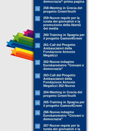
democrazia”-prima pagina
258-Meeting in Grecia del
progetto GreenYouth
259-Nuove regole per la
tutela dei giornalisti e la
promozione della libertà
dei media
260-Training in Spagna per
il progetto Games4Green
261-Call del Progetto
Ambasciatori della
Fondazione Antonio
Megalizzi
262-Nuova indagine
Eurobarometro “Giovani e
democrazia”
263-Call del Progetto
Ambasciatori della
Fondazione Antonio
Megalizzi 262-Nuova
264-Meeting in Grecia del
progetto GreenYouth
265-Training in Spagna per
il progetto Games4Green
266-Nuova indagine
Eurobarometro “Giovani e
democrazia”
267-Nuove regole per la
tutela dei giornalisti e la