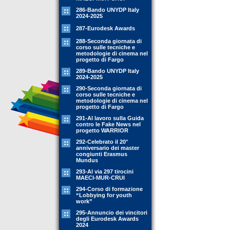
286-Bando UNYDP Italy
2024-2025
287-Eurodesk Awards
288-Seconda giornata di
corso sulle tecniche e
metodologie di cinema nel
progetto di Fargo
289-Bando UNYDP Italy
2024-2025
290-Seconda giornata di
corso sulle tecniche e
metodologie di cinema nel
progetto di Fargo
291-Al lavoro sulla Guida
contro le Fake News nel
progetto WARRIOR
292-Celebrato il 20°
anniversario dei master
congiunti Erasmus
Mundus
293-Al via 297 tirocini
MAECI-MUR-CRUI
294-Corso di formazione
“Lobbying for youth
work”
295-Annuncio dei vincitori
degli Eurodesk Awards
2024