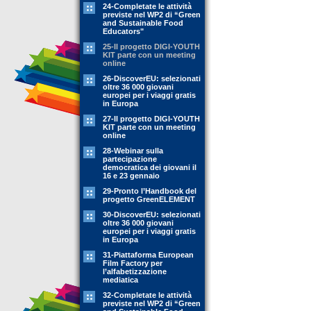
24-Completate le attività
previste nel WP2 di “Green
and Sustainable Food
Educators"
25-Il progetto DIGI-YOUTH
KIT parte con un meeting
online
26-DiscoverEU: selezionati
oltre 36 000 giovani
europei per i viaggi gratis
in Europa
27-Il progetto DIGI-YOUTH
KIT parte con un meeting
online
28-Webinar sulla
partecipazione
democratica dei giovani il
16 e 23 gennaio
29-Pronto l’Handbook del
progetto GreenELEMENT
30-DiscoverEU: selezionati
oltre 36 000 giovani
europei per i viaggi gratis
in Europa
31-Piattaforma European
Film Factory per
l’alfabetizzazione
mediatica
32-Completate le attività
previste nel WP2 di “Green