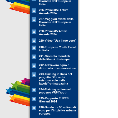
Giornata dell'Europa in
Italia
236-Premi #Be Active
Awards 2024
237-Maggiori eventi della
Giornata dell'Europa in
Italia
238-Premi #BeActive
Awards 2024
239-Video "Usa il tuo voto"
240-European Youth Event
in Italia
241-Giornata mondiale
della libertà di stampa
242-Telelavoro equo e
diritto alla disconnessione
243-Training in Italia del
progetto "Gli orchi
esistono solo nelle
favole"-prima pagina
244-Training online nel
progetto VRP4Youth
245-Rapporto EURES
Giovani 2024
246-Bando da 90 milioni di
euro per l'iniziativa urbana
europea