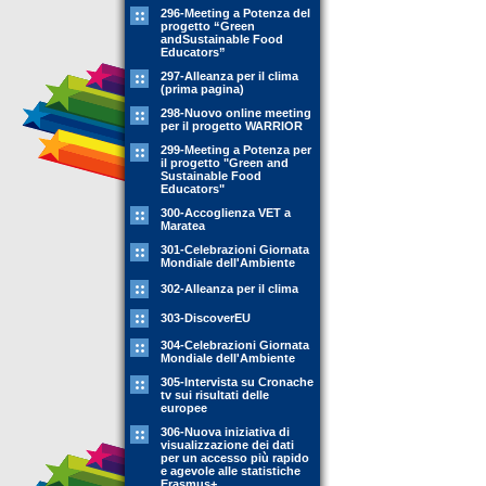
296-Meeting a Potenza del
progetto “Green
andSustainable Food
Educators”
297-Alleanza per il clima
(prima pagina)
298-Nuovo online meeting
per il progetto WARRIOR
299-Meeting a Potenza per
il progetto "Green and
Sustainable Food
Educators"
300-Accoglienza VET a
Maratea
301-Celebrazioni Giornata
Mondiale dell'Ambiente
302-Alleanza per il clima
303-DiscoverEU
304-Celebrazioni Giornata
Mondiale dell'Ambiente
305-Intervista su Cronache
tv sui risultati delle
europee
306-Nuova iniziativa di
visualizzazione dei dati
per un accesso più rapido
e agevole alle statistiche
Erasmus+