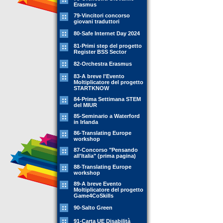
Erasmus
79-Vincitori concorso
giovani traduttori
80-Safe Internet Day 2024
81-Primi step del progetto
Register BSS Sector
82-Orchestra Erasmus
83-A breve l'Evento
Moltiplicatore del progetto
STARTKNOW
84-Prima Settimana STEM
del MIUR
85-Seminario a Waterford
in Irlanda
86-Translating Europe
workshop
87-Concorso "Pensando
all'Italia" (prima pagina)
88-Translating Europe
workshop
89-A breve Evento
Moltiplicatore del progetto
Game4CoSkills
90-Salto Green
91-Carta UE Disabilità