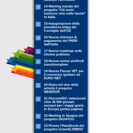
14-Meeting iniziale del
progetto “Gli orchi
esistono solo nelle favole”
in Italia
15-Inaugurazione della
presidenza belga del
Consiglio dell’UE
16-Nuova richiesta di
pagamento del PNRR
dall’Italia
17-Nuova roadmap sulle
riforme politiche
18-Nuove norme antifrodi
transfrontaliere
19-Nuovo Flusso VET per
il consorzio guidato da
EURO-NET
20-Entra nel vivo delle
attività il progetto
WARRIOR
21-DiscoverEU: selezionati
oltre 36 000 giovani
europei per i viaggi gratis
in Europa (prima pagina)
22-Meeting in Spagna del
progetto DIGI4YOU
23-Pronto l’Handbook del
progetto GreenELEMENT