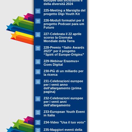
europee dell'inclusione e
della diversità 2024
225-Meeting a Marsiglia del
progetto Digi-Youth Kit
226-Moduli formativi per il
progetto Podcast para um
Futuro
227-Celebrata il 22 aprile
scorso la Giornata
Mondiale della Terra
228-Premio “Salto Awards
2023” per il progetto
“Spirit of Europe-Origins”
229-Webinar Erasmus+
Goes Digital
230-Più di un miliardo per
la ricerca
231-Celebrazioni europee
per i venti anno
dell'allargamento (prima
pagina)
232-Celebrazioni europee
per i venti anni
dell'allargamento
233-European Youth Event
in Italia
234-Video "Usa il tuo voto"
235-Maggiori eventi della