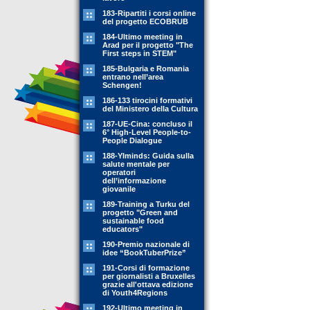
183-Ripartiti i corsi online
del progetto ECOBRUB
184-Ultimo meeting in
Arad per il progetto "The
First steps in STEM"
185-Bulgaria e Romania
entrano nell’area
Schengen!
186-133 tirocini formativi
del Ministero della Cultura
187-UE-Cina: concluso il
6° High-Level People-to-
People Dialogue
188-YIminds: Guida sulla
salute mentale per
operatori
dell’informazione
giovanile
189-Training a Turku del
progetto "Green and
sustainable food
educators"
190-Premio nazionale di
idee “BookTuberPrize”
191-Corsi di formazione
per giornalisti a Bruxelles
grazie all'ottava edizione
di Youth4Regions
192-Ultimo meeting in