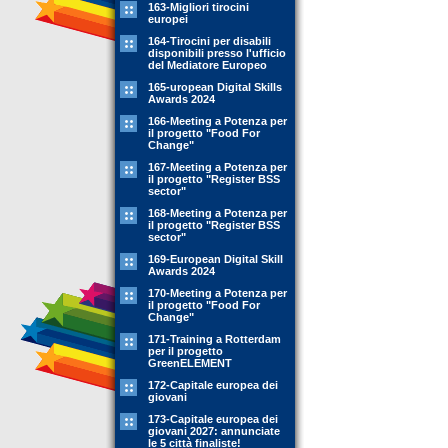
163-Migliori tirocini
europei
164-Tirocini per disabili
disponibili presso l'ufficio
del Mediatore Europeo
165-uropean Digital Skills
Awards 2024
166-Meeting a Potenza per
il progetto "Food For
Change"
167-Meeting a Potenza per
il progetto "Register BSS
sector"
168-Meeting a Potenza per
il progetto "Register BSS
sector"
169-European Digital Skill
Awards 2024
170-Meeting a Potenza per
il progetto "Food For
Change"
171-Training a Rotterdam
per il progetto
GreenELEMENT
172-Capitale europea dei
giovani
173-Capitale europea dei
giovani 2027: annunciate
le 5 città finaliste!