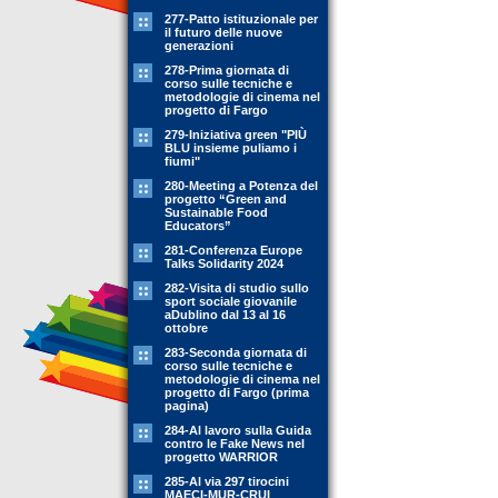
277-Patto istituzionale per
il futuro delle nuove
generazioni
278-Prima giornata di
corso sulle tecniche e
metodologie di cinema nel
progetto di Fargo
279-Iniziativa green "PIÙ
BLU insieme puliamo i
fiumi"
280-Meeting a Potenza del
progetto “Green and
Sustainable Food
Educators”
281-Conferenza Europe
Talks Solidarity 2024
282-Visita di studio sullo
sport sociale giovanile
aDublino dal 13 al 16
ottobre
283-Seconda giornata di
corso sulle tecniche e
metodologie di cinema nel
progetto di Fargo (prima
pagina)
284-Al lavoro sulla Guida
contro le Fake News nel
progetto WARRIOR
285-Al via 297 tirocini
MAECI-MUR-CRUI