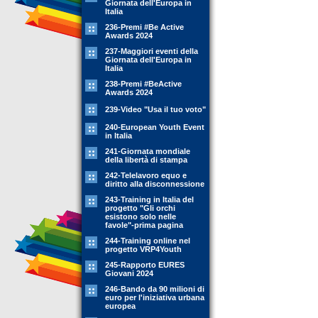
Giornata dell'Europa in
Italia
236-Premi #Be Active
Awards 2024
237-Maggiori eventi della
Giornata dell'Europa in
Italia
238-Premi #BeActive
Awards 2024
239-Video "Usa il tuo voto"
240-European Youth Event
in Italia
241-Giornata mondiale
della libertà di stampa
242-Telelavoro equo e
diritto alla disconnessione
243-Training in Italia del
progetto "Gli orchi
esistono solo nelle
favole"-prima pagina
244-Training online nel
progetto VRP4Youth
245-Rapporto EURES
Giovani 2024
246-Bando da 90 milioni di
euro per l'iniziativa urbana
europea