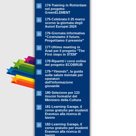
174-Training in Rotterdam
nel progetto
GreenELEMENT
175-Celebrata il 25 marzo
scorso la giornata degli
Autori Europei 2024
176-Giornata informativa
“Costruiamo il futuro.
Progettiamo il presente”
177-Ultimo meeting in
Arad per il progetto "The
First steps in STEM"
178-Ripartiti i corsi online
del progetto ECOBRUB
179-“YIminds”, la guida
sulla salute mentale per
operatori
dell’informazione
giovanile
180-Selezione per 133
tirocini formativi del
Ministero della Cultura
181-Learning Garage, il
corso gratuito per studenti
Erasmus alla ricerca di
lavoro
182-Learning Garage, il
corso gratuito per studenti
Erasmus alla ricerca di
lavoro