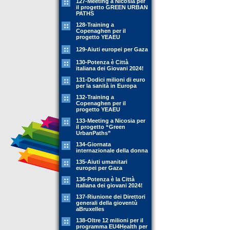
127-Meeting a Nicosia per
il progetto GREEN URBAN
PATHS
128-Training a
Copenaghen per il
progetto YEAEU
129-Aiuti europei per Gaza
130-Potenza è Città
italiana dei Giovani 2024!
131-Dodici milioni di euro
per la sanità in Europa
132-Training a
Copenaghen per il
progetto YEAEU
133-Meeting a Nicosia per
il progetto “Green
UrbanPaths”
134-Giornata
internazionale della donna
135-Aiuti umanitari
europei per Gaza
136-Potenza è la Città
italiana dei giovani 2024!
137-Riunione dei Direttori
generali della gioventù
aBruxelles
138-Oltre 12 milioni per il
programma EU4Health per