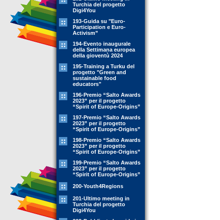
Turchia del progetto
Digi4You
193-Guida su "Euro-
Participation e Euro-
Activism”
194-Evento inaugurale
della Settimana europea
della gioventù 2024
195-Training a Turku del
progetto "Green and
sustainable food
educators"
196-Premio “Salto Awards
2023” per il progetto
“Spirit of Europe-Origins”
197-Premio “Salto Awards
2023” per il progetto
“Spirit of Europe-Origins”
198-Premio “Salto Awards
2023” per il progetto
“Spirit of Europe-Origins”
199-Premio “Salto Awards
2023” per il progetto
“Spirit of Europe-Origins”
200-Youth4Regions
201-Ultimo meeting in
Turchia del progetto
Digi4You