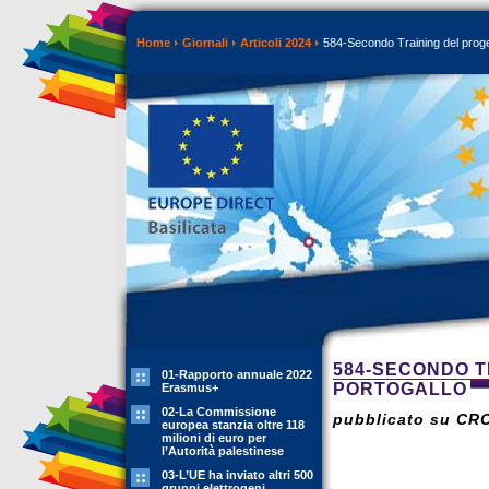
Home
Giornali
Articoli 2024
584-Secondo Training del proge
584-SECONDO T
01-Rapporto annuale 2022
PORTOGALLO
Erasmus+
02-La Commissione
pubblicato su CR
europea stanzia oltre 118
milioni di euro per
l’Autorità palestinese
03-L’UE ha inviato altri 500
gruppi elettrogeni