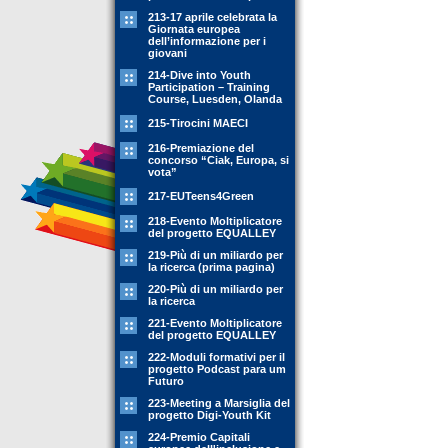
213-17 aprile celebrata la
Giornata europea
dell’informazione per i
giovani
214-Dive into Youth
Participation – Training
Course, Luesden, Olanda
215-Tirocini MAECI
216-Premiazione del
concorso “Ciak, Europa, si
vota”
217-EUTeens4Green
218-Evento Moltiplicatore
del progetto EQUALLEY
219-Più di un miliardo per
la ricerca (prima pagina)
220-Più di un miliardo per
la ricerca
221-Evento Moltiplicatore
del progetto EQUALLEY
222-Moduli formativi per il
progetto Podcast para um
Futuro
223-Meeting a Marsiglia del
progetto Digi-Youth Kit
224-Premio Capitali