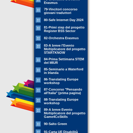
Erasmus
79-Vincitori concorso
giovani traduttori
80-Safe Internet Day 2024
81-Primi step del progetto
Register BSS Sector
82-Orchestra Erasmus
83-A breve l'Evento
Moltiplicatore del progetto
STARTKNOW
84-Prima Settimana STEM
del MIUR
85-Seminario a Waterford
in Irlanda
86-Translating Europe
workshop
87-Concorso "Pensando
all'Italia" (prima pagina)
88-Translating Europe
workshop
89-A breve Evento
Moltiplicatore del progetto
Game4CoSkills
90-Salto Green
91-Carta UE Disabilità