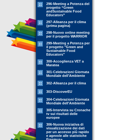
296-Meeting a Potenza del
progetto “Green
andSustainable Food
Educators”
297-Alleanza per il clima
(prima pagina)
298-Nuovo online meeting
per il progetto WARRIOR
299-Meeting a Potenza per
il progetto "Green and
Sustainable Food
Educators"
300-Accoglienza VET a
Maratea
301-Celebrazioni Giornata
Mondiale dell'Ambiente
302-Alleanza per il clima
303-DiscoverEU
304-Celebrazioni Giornata
Mondiale dell'Ambiente
305-Intervista su Cronache
tv sui risultati delle
europee
306-Nuova iniziativa di
visualizzazione dei dati
per un accesso più rapido
e agevole alle statistiche
Erasmus+