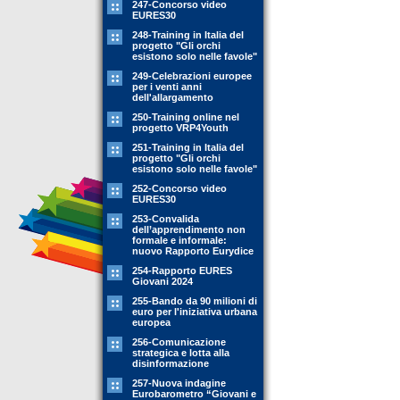
247-Concorso video
EURES30
248-Training in Italia del
progetto "Gli orchi
esistono solo nelle favole"
249-Celebrazioni europee
per i venti anni
dell'allargamento
250-Training online nel
progetto VRP4Youth
251-Training in Italia del
progetto "Gli orchi
esistono solo nelle favole"
252-Concorso video
EURES30
253-Convalida
dell’apprendimento non
formale e informale:
nuovo Rapporto Eurydice
254-Rapporto EURES
Giovani 2024
255-Bando da 90 milioni di
euro per l'iniziativa urbana
europea
256-Comunicazione
strategica e lotta alla
disinformazione
257-Nuova indagine
Eurobarometro “Giovani e