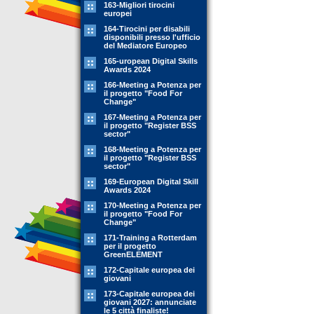
163-Migliori tirocini
europei
164-Tirocini per disabili
disponibili presso l'ufficio
del Mediatore Europeo
165-uropean Digital Skills
Awards 2024
166-Meeting a Potenza per
il progetto "Food For
Change"
167-Meeting a Potenza per
il progetto "Register BSS
sector"
168-Meeting a Potenza per
il progetto "Register BSS
sector"
169-European Digital Skill
Awards 2024
170-Meeting a Potenza per
il progetto "Food For
Change"
171-Training a Rotterdam
per il progetto
GreenELEMENT
172-Capitale europea dei
giovani
173-Capitale europea dei
giovani 2027: annunciate
le 5 città finaliste!