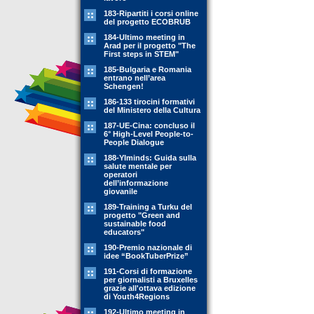
183-Ripartiti i corsi online
del progetto ECOBRUB
184-Ultimo meeting in
Arad per il progetto "The
First steps in STEM"
185-Bulgaria e Romania
entrano nell’area
Schengen!
186-133 tirocini formativi
del Ministero della Cultura
187-UE-Cina: concluso il
6° High-Level People-to-
People Dialogue
188-YIminds: Guida sulla
salute mentale per
operatori
dell’informazione
giovanile
189-Training a Turku del
progetto "Green and
sustainable food
educators"
190-Premio nazionale di
idee “BookTuberPrize”
191-Corsi di formazione
per giornalisti a Bruxelles
grazie all'ottava edizione
di Youth4Regions
192-Ultimo meeting in