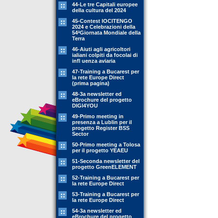
44-Le tre Capitali europee
della cultura del 2024
45-Contest IOCITENGO
2024 e Celebrazioni della
54ªGiornata Mondiale della
Terra
46-Aiuti agli agricoltori
ialiani colpiti da focolai di
infl uenza aviaria
47-Training a Bucarest per
la rete Europe Direct
(prima pagina)
48-3a newsletter ed
eBrochure del progetto
DIGI4YOU
49-Primo meeting in
presenza a Lublin per il
progetto Register BSS
Sector
50-Primo meeting a Tolosa
per il progetto YEAEU
51-Seconda newsletter del
progetto GreenELEMENT
52-Training a Bucarest per
la rete Europe Direct
53-Training a Bucarest per
la rete Europe Direct
54-3a newsletter ed
eBrochure del progetto