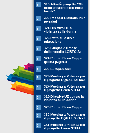
319-Attività progetto "Gli
orchi esistono solo nelle
favole"
320-Podcast Erasmus Plus
revealed
321-Direttiva UE su
violenza sulle donne
322-Patto su asilo e
migrazione
323-Giugno è il mese
dell’orgoglio LGBTQIA+
324-Premio Elena Coppa
(prima pagina)
325-Europamobil
326-Meeting a Potenza per
il progetto EQUAL SciTech
327-Meeting a Potenza per
il progetto Learn STEM
328-Direttive UE contro la
violenza sulle donne
329-Premio Elena Coppa
330-Meeting a Potenza per
il progetto EQUAL SciTech
331-Meeting a Potenza per
il progetto Learn STEM