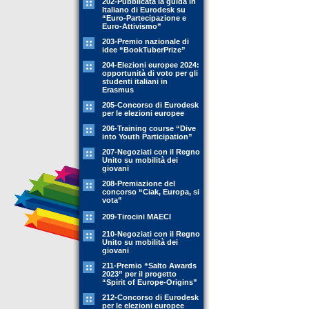
202-Pubblicata la guida in
Italiano di Eurodesk su
“Euro-Partecipazione e
Euro-Attivismo”
203-Premio nazionale di
idee “BookTuberPrize”
204-Elezioni europee 2024:
opportunità di voto per gli
studenti italiani in
Erasmus
205-Concorso di Eurodesk
per le elezioni europee
206-Training course “Dive
into Youth Participation”
207-Negoziati con il Regno
Unito su mobilità dei
giovani
208-Premiazione del
concorso “Ciak, Europa, si
vota”
209-Tirocini MAECI
210-Negoziati con il Regno
Unito su mobilità dei
giovani
211-Premio “Salto Awards
2023” per il progetto
“Spirit of Europe-Origins”
212-Concorso di Eurodesk
per le elezioni europee