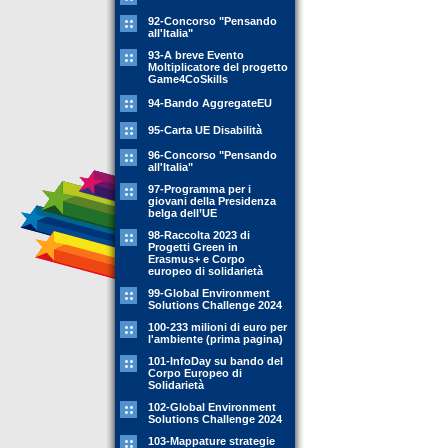
92-Concorso "Pensando
all'Italia"
93-A breve Evento
Moltiplicatore del progetto
Game4CoSkills
94-Bando AggregateEU
95-Carta UE Disabilità
96-Concorso "Pensando
all'Italia"
97-Programma per i
giovani della Presidenza
belga dell’UE
98-Raccolta 2023 di
Progetti Green in
Erasmus+ e Corpo
europeo di solidarietà
99-Global Environment
Solutions Challenge 2024
100-233 milioni di euro per
l'ambiente (prima pagina)
101-InfoDay su bando del
Corpo Europeo di
Solidarietà
102-Global Environment
Solutions Challenge 2024
103-Mappature strategie