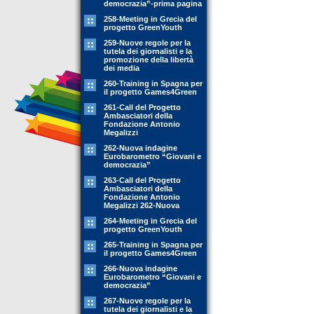
democrazia”-prima pagina
258-Meeting in Grecia del
progetto GreenYouth
259-Nuove regole per la
tutela dei giornalisti e la
promozione della libertà
dei media
260-Training in Spagna per
il progetto Games4Green
261-Call del Progetto
Ambasciatori della
Fondazione Antonio
Megalizzi
262-Nuova indagine
Eurobarometro “Giovani e
democrazia”
263-Call del Progetto
Ambasciatori della
Fondazione Antonio
Megalizzi 262-Nuova
264-Meeting in Grecia del
progetto GreenYouth
265-Training in Spagna per
il progetto Games4Green
266-Nuova indagine
Eurobarometro “Giovani e
democrazia”
267-Nuove regole per la
tutela dei giornalisti e la