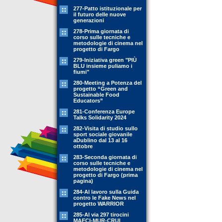
277-Patto istituzionale per
il futuro delle nuove
generazioni
278-Prima giornata di
corso sulle tecniche e
metodologie di cinema nel
progetto di Fargo
279-Iniziativa green "PIÙ
BLU insieme puliamo i
fiumi"
280-Meeting a Potenza del
progetto “Green and
Sustainable Food
Educators”
281-Conferenza Europe
Talks Solidarity 2024
282-Visita di studio sullo
sport sociale giovanile
aDublino dal 13 al 16
ottobre
283-Seconda giornata di
corso sulle tecniche e
metodologie di cinema nel
progetto di Fargo (prima
pagina)
284-Al lavoro sulla Guida
contro le Fake News nel
progetto WARRIOR
285-Al via 297 tirocini
MAECI-MUR-CRUI