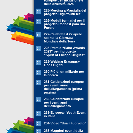
europee dell'inclusione e
della diversità 2024
225-Meeting a Marsiglia del
progetto Digi-Youth Kit
226-Moduli formativi per il
progetto Podcast para um
Futuro
227-Celebrata il 22 aprile
scorso la Giornata
Mondiale della Terra
228-Premio “Salto Awards
2023” per il progetto
“Spirit of Europe-Origins”
229-Webinar Erasmus+
Goes Digital
230-Più di un miliardo per
la ricerca
231-Celebrazioni europee
per i venti anno
dell'allargamento (prima
pagina)
232-Celebrazioni europee
per i venti anni
dell'allargamento
233-European Youth Event
in Italia
234-Video "Usa il tuo voto"
235-Maggiori eventi della