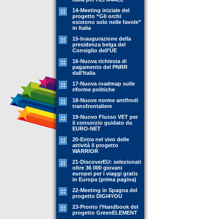
14-Meeting iniziale del
progetto “Gli orchi
esistono solo nelle favole”
in Italia
15-Inaugurazione della
presidenza belga del
Consiglio dell’UE
16-Nuova richiesta di
pagamento del PNRR
dall’Italia
17-Nuova roadmap sulle
riforme politiche
18-Nuove norme antifrodi
transfrontaliere
19-Nuovo Flusso VET per
il consorzio guidato da
EURO-NET
20-Entra nel vivo delle
attività il progetto
WARRIOR
21-DiscoverEU: selezionati
oltre 36 000 giovani
europei per i viaggi gratis
in Europa (prima pagina)
22-Meeting in Spagna del
progetto DIGI4YOU
23-Pronto l’Handbook del
progetto GreenELEMENT