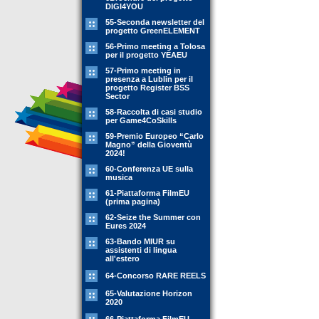
DIGI4YOU
55-Seconda newsletter del
progetto GreenELEMENT
56-Primo meeting a Tolosa
per il progetto YEAEU
57-Primo meeting in
presenza a Lublin per il
progetto Register BSS
Sector
58-Raccolta di casi studio
per Game4CoSkills
59-Premio Europeo “Carlo
Magno” della Gioventù
2024!
60-Conferenza UE sulla
musica
61-Piattaforma FilmEU
(prima pagina)
62-Seize the Summer con
Eures 2024
63-Bando MIUR su
assistenti di lingua
all'estero
64-Concorso RARE REELS
65-Valutazione Horizon
2020