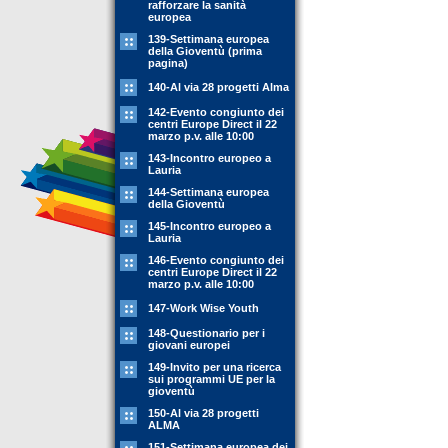
rafforzare la sanità
europea
139-Settimana europea
della Gioventù (prima
pagina)
140-Al via 28 progetti Alma
142-Evento congiunto dei
centri Europe Direct il 22
marzo p.v. alle 10:00
143-Incontro europeo a
Lauria
144-Settimana europea
della Gioventù
145-Incontro europeo a
Lauria
146-Evento congiunto dei
centri Europe Direct il 22
marzo p.v. alle 10:00
147-Work Wise Youth
148-Questionario per i
giovani europei
149-Invito per una ricerca
sui programmi UE per la
gioventù
150-Al via 28 progetti
ALMA
151-Settimana europea dei