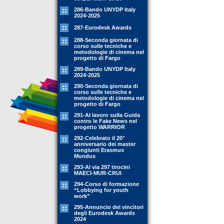
286-Bando UNYDP Italy
2024-2025
287-Eurodesk Awards
288-Seconda giornata di
corso sulle tecniche e
metodologie di cinema nel
progetto di Fargo
289-Bando UNYDP Italy
2024-2025
290-Seconda giornata di
corso sulle tecniche e
metodologie di cinema nel
progetto di Fargo
291-Al lavoro sulla Guida
contro le Fake News nel
progetto WARRIOR
292-Celebrato il 20°
anniversario dei master
congiunti Erasmus
Mundus
293-Al via 297 tirocini
MAECI-MUR-CRUI
294-Corso di formazione
“Lobbying for youth
work”
295-Annuncio dei vincitori
degli Eurodesk Awards
2024