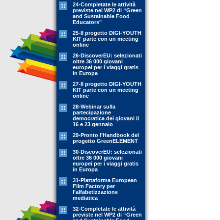
24-Completate le attività
previste nel WP2 di “Green
and Sustainable Food
Educators"
25-Il progetto DIGI-YOUTH
KIT parte con un meeting
online
26-DiscoverEU: selezionati
oltre 36 000 giovani
europei per i viaggi gratis
in Europa
27-Il progetto DIGI-YOUTH
KIT parte con un meeting
online
28-Webinar sulla
partecipazione
democratica dei giovani il
16 e 23 gennaio
29-Pronto l’Handbook del
progetto GreenELEMENT
30-DiscoverEU: selezionati
oltre 36 000 giovani
europei per i viaggi gratis
in Europa
31-Piattaforma European
Film Factory per
l’alfabetizzazione
mediatica
32-Completate le attività
previste nel WP2 di “Green