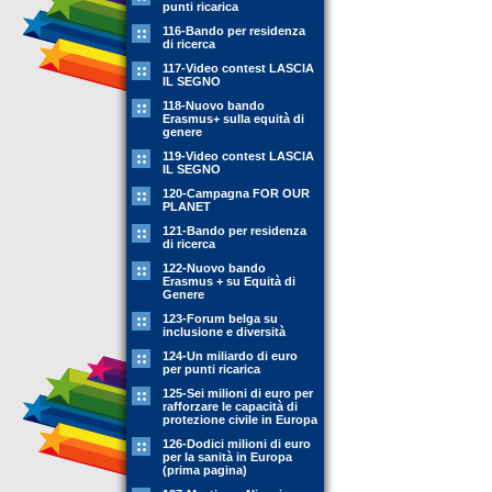
punti ricarica
116-Bando per residenza
di ricerca
117-Video contest LASCIA
IL SEGNO
118-Nuovo bando
Erasmus+ sulla equità di
genere
119-Video contest LASCIA
IL SEGNO
120-Campagna FOR OUR
PLANET
121-Bando per residenza
di ricerca
122-Nuovo bando
Erasmus + su Equità di
Genere
123-Forum belga su
inclusione e diversità
124-Un miliardo di euro
per punti ricarica
125-Sei milioni di euro per
rafforzare le capacità di
protezione civile in Europa
126-Dodici milioni di euro
per la sanità in Europa
(prima pagina)