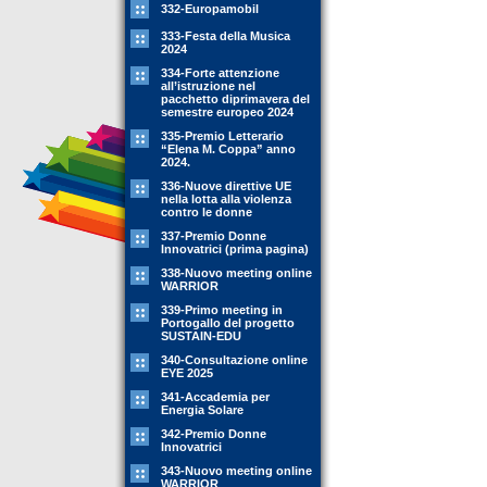
332-Europamobil
333-Festa della Musica
2024
334-Forte attenzione
all’istruzione nel
pacchetto diprimavera del
semestre europeo 2024
335-Premio Letterario
“Elena M. Coppa” anno
2024.
336-Nuove direttive UE
nella lotta alla violenza
contro le donne
337-Premio Donne
Innovatrici (prima pagina)
338-Nuovo meeting online
WARRIOR
339-Primo meeting in
Portogallo del progetto
SUSTAIN-EDU
340-Consultazione online
EYE 2025
341-Accademia per
Energia Solare
342-Premio Donne
Innovatrici
343-Nuovo meeting online
WARRIOR