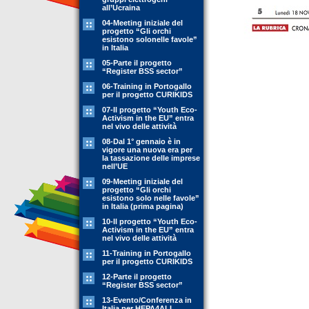
all’Ucraina
04-Meeting iniziale del
progetto “Gli orchi
esistono solonelle favole”
in Italia
05-Parte il progetto
“Register BSS sector”
06-Training in Portogallo
per il progetto CURIKIDS
07-Il progetto “Youth Eco-
Activism in the EU” entra
nel vivo delle attività
08-Dal 1° gennaio è in
vigore una nuova era per
la tassazione delle imprese
nell’UE
09-Meeting iniziale del
progetto “Gli orchi
esistono solo nelle favole”
in Italia (prima pagina)
10-Il progetto “Youth Eco-
Activism in the EU” entra
nel vivo delle attività
11-Training in Portogallo
per il progetto CURIKIDS
12-Parte il progetto
“Register BSS sector”
13-Evento/Conferenza in
Italia per HEPA4ALL